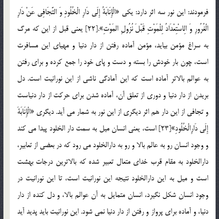
فرمودند: این نور سه اثر دارد: یكی «الْإِنَابَةُ إِلَى دَارِ الْخُلُودِ وَ التَّجَافِی عَنْ دَارِ
الْغُرُورِ وَ الِاسْتِعْدَادُ لِلْمَوْتِ قَبْلَ نُزُولِ المَوْتِ».[22] یعنی قبل از این که مرگ
به سراغ مؤمن بیاید، مؤمن آماده رفتن از دار دنیا و مهیای این مسافرت
است، چون بار خودش را بسته و دست و پای خود را جمع كرده و برای رفتن
به عوالم بالاتر آماده است که این آمادگی ناشی از این نورانیت است. دل
بریدن از دار دنیا و دوری از تعلق آن، آماده شدن برای حركت از دار دنیاست
و تجافی از این دار هم اثر دیگری از این نور به شمار می آید. دیگری «الْإِنَابَةَ
إِلَى دَارِالْخُلُودِ»[23] است، یعنی انسان میل به سمت دار الخلود پیدا می كند
و وجود انسان رو به عالم بالا و رو به دارالخلود می رود كه در بعضی از تعابیر،
دارالخلود به مقام قرب خدای متعال تعبیر شده که بالاترین درجات بهشت
است و میل به این دارالخلود نتیجه این نورانیت است، تا این نورانیت در
وجود انسان شکل نگیرد، انسان متمایل به آن عوالم بالا، و دل كنده از دار
دنیا، و آماده برای پرواز و رفتن از دار دنیا نمی شود. این نورانیت باید پدید آید