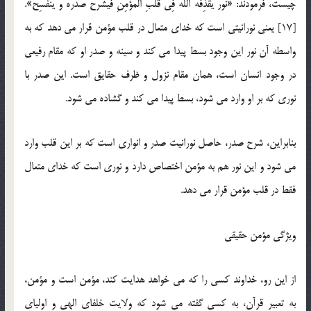
چیست، فرمودند: «نُورٌ یقْذِفُهُ اللَّهُ فِی قَلْبِ الْمُؤْمِنِ فَیشْرَحُ صَدْرَهُ وَ ینْفَسِحُ».
[17] یعنی نورانیتی است كه خدای متعال در قلب مؤمن قرار می دهد که به
واسطه آن نور این وجود بسط پیدا می کند و سینه و صدر او كه مقام رفیعی
در وجود انسان است، همان مقام نزول و ظرف حقایق است. این صدر با
نوری كه بر او وارد می شود، بسط پیدا می کند و گشاده می شود.
بنابراین، شرح صدر، حاصل نورانیت صدر و انواری است كه بر این قلب وارد
می شود و این نور هم به مؤمن اختصاص دارد و نوری است كه خدای متعال
فقط در قلب مؤمن قرار می دهد.
ویژگی مؤمن حقیقی
از این رو، خداوند كسی را كه می خواهد هدایت كند، مؤمن است و مؤمن،
به تعبیر قرآن، به كسی گفته می شود كه ولایت خلفای الهی و اولیای