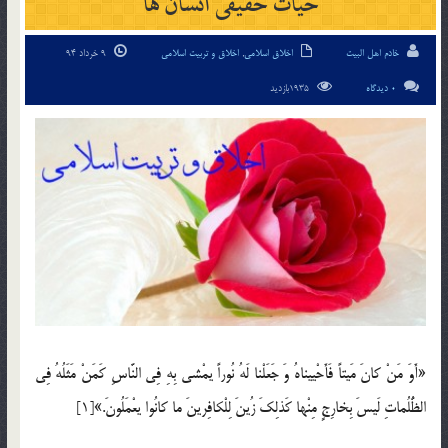
حیات حقیقی انسان ها
خادم اهل البیت
اخلاق اسلامی
,
اخلاق و تربیت اسلامی
9 خرداد 94
0 دیدگاه
1935بازدید
«أَوَ مَنْ كانَ مَیتاً فَأَحْییناهُ وَ جَعَلْنا لَهُ نُوراً یمْشی بِهِ فِی النَّاسِ كَمَنْ مَثَلُهُ فِی
الظُّلُماتِ لَیسَ بِخارِجٍ مِنْها كَذلِكَ زُینَ لِلْكافِرینَ ما كانُوا یعْمَلُونَ.»[1]