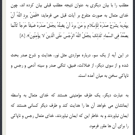
مطلب را با بیان دیگری به عنوان نتیجه مطلب قبلی بیان كرده اند، چون
خدای متعال به صورت متفرع بر آیات قبل می فرماید: «فَمَنْ یرِدِ اللَّهُ أَنْ
یهْدِیهُ یشْرَحْ صَدْرَهُ لِلْإِسْلامِ وَ مَنْ یرِدْ أَنْ یضِلَّهُ یجْعَلْ صَدْرَهُ ضَیقاً حَرَجاً كَأَنَّما
یصَّعَّدُ فِی السَّماءِ كَذلِكَ یجْعَلُ اللَّهُ الرِّجْسَ عَلَى الَّذینَ لا یؤْمِنُونَ». [8]
در این آیه از یك سو، درباره مواردی مثل نور، هدایت و شرح صدر بحث
شده و از سوی دیگر، از ضلالت، ضیق، تنگی صدر و سینه آدمی و رجس و
ناپاكی سخن به میان آمده است.
به عبارت دیگر، یك طرف مؤمنینی هستند كه خدای متعال به واسطه
ایمانشان می خواهد آن ها را هدایت كند و طرف دیگر کسانی هستند كه
ایمان نیاوردند و به خاطر این که ایمان نیاوردند، خدای متعال رجس و ناپاكی
را برای آن ها مقرر فرمود.