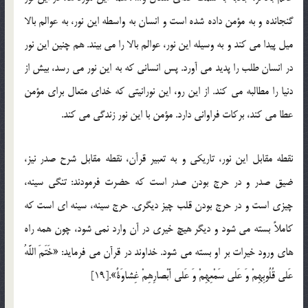
گنجانده و به مؤمن داده شده است و انسان به واسطه این نور، به عوالم بالا
میل پیدا می کند و به وسیله این نور، عوالم بالا را می بیند. هم چنین این نور
در انسان طلب را پدید می آورد. پس انسانی كه به این نور می رسد، بیش از
دنیا را مطالبه می کند. از این رو، این نورانیتی كه خدای متعال برای مؤمن
عطا می کند، بركات فراوانی دارد. مؤمن با این نور زندگی می کند.
نقطه مقابل این نور، تاریكی و به تعبیر قرآن، نقطه مقابل شرح صدر نیز،
ضیق صدر و در حرج بودن صدر است كه حضرت فرمودند: تنگی سینه،
چیزی است و در حرج بودن قلب چیز دیگری. حرج سینه، سینه ای است كه
كاملاً بسته می شود و دیگر هیچ خیری در آن وارد نمی شود، چون همه راه
های ورود خیرات بر او بسته می شود. خداوند در قرآن می فرماید: «خَتَمَ اللَّهُ
عَلى قُلُوبِهِمْ وَ عَلى سَمْعِهِمْ وَ عَلى أَبْصارِهِمْ غِشاوَةٌ».[19]