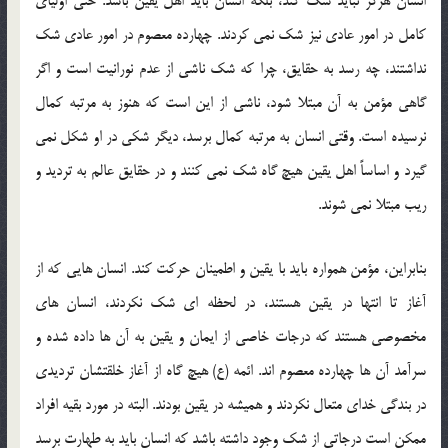
انسان هرگز نباید شك كند، بلکه انسان باید اهل یقین باشد. حتی اولیای
كامل در امور عادی نیز شك نمی كردند. چهارده معصوم در امور عادی شك
نداشتند، چه رسد به حقایق، چرا که شك ناشی از عدم نورانیت است و اگر
گاهی مؤمن به آن مبتلا شود، ناشی از این است كه هنوز به مرتبه كمال
نرسیده است. وقتی انسان به مرتبه كمال برسد، دیگر شكی در او شکل نمی
گیرد و اساساً اهل یقین هیچ گاه شك نمی كنند و در حقایق عالم به تردید و
ریب مبتلا نمی شوند.
بنابراین، مؤمن همواره باید با یقین و اطمینان حركت كند. انسان هایی كه از
آغاز تا انتها در یقین هستند، در لحظه ای شك نكردند، انسان های
مخصوصی هستند كه درجات خاصی از ایمان و یقین به آن ها داده شده و
سرآمد آن ها چهارده معصوم اند. ائمه (ع) هیچ گاه از آغاز خلقتشان تردیدی
در بندگی خدای متعال نكردند و همیشه در یقین بودند. البته در مورد بقیه افراد
ممكن است درجاتی از شك وجود داشته باشد که انسان باید به طهارت برسد