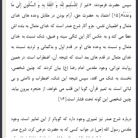
سپس حضرت فرمودند: «غیر از لِلتَّسْلِیمِ لِلَّهِ وَ الثِّقَةِ بِهِ وَ السُّكُونِ إِلَى مَا
وَعَدَهُ».[15] اعتماد به حضرت حق، آرام بودن در مقابل وعده های خدای
متعال و اطمینان نفس، جزو آثار شرح صدر است كه خدای متعال به بنده اش
عطا می کند و به عكس آثار این تنگی سینه و ضیق، شك نسبت به خدای
متعال و نسبت به وعده های او در قدم اول و بدگمانی و تردید نسبت به
خدای متعال در قدم های بعد است كه نتیجه آن، اضطراب است. در همین
روایت نورانی، وجود مقدس امام رضا (ع) بیان کردند كه چنین شخصی،
نخست به شك می افتد، سپس نتیجه این شك، اضطراب و ناامنی و بی
ثباتی است. به تعبیر قرآن، گویا این قلب می خواهد، از حنجره بیرون بیاید.
چنین شخصی این گونه تحت فشار است.[16]
درباره شرح صدر نیز تعبیری وجود دارد كه گویاتر از این تعابیر است. وجود
مقدس رسول الله (ص) در جواب كسی كه به حضرت عرض كرد، شرح صدر