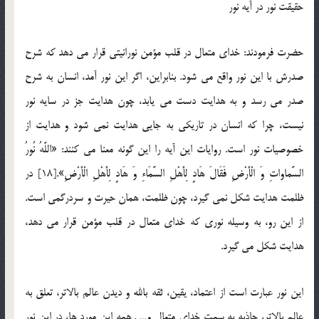
حقیقت نور در آیه نور
حضرت فرمودند: خدای متعال در قلب مؤمن نورانیتی قرار می دهد که شرح
صدرش با این نور واقع می شود. بنابراین، اگر این نور آمد، انسان به شرح
صدر می رسد و به هدایت دست می یابد، چون هدایت جز در سایه نور
نیست، چرا که انسان در تاریكی به جایی هدایت نمی شود و هدایت از
خصوصیات نور است. روایات این آیه را این گونه معنا می كنند: «اللَّهُ نُورُ
السَّماواتِ وَ الْأَرْضِ فَقَالَ هَادٍ لِأَهْلِ السَّمَاءِ وَ هَادٍ لِأَهْلِ الْأَرْضِ».[18] در
ظلمت هدایت شکل نمی گیرد، چون ظلمت، همان حیرت و سردرگمی است.
از این رو، به وسیله نوری كه خدای متعال در قلب مؤمن قرار می دهد،
هدایت شکل می گیرد.
این نور عبارت است از اعتماد، یقین، ثقه بالله و دیدن عالم بالاتر، تعلق به
عالم بالاتر، جاذبه به سمت خدای متعال و… . همه این مورد ها، در این نور