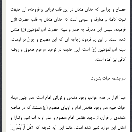
مصباح و چراغی كه خدای متعال در این قلب نورانی برافروخته، آن حقیقت
نبوت كامله و معارف و علومی است كه خدای متعال به قلب حضرت نازل
فرموده، سپس این معارف به صدر و سینه حضرت امیرالمؤمنین (ع) منتقل
شده است. از این رو فرمود: زجاجه ای كه این مصباح و چراغ در اوست،
سینه امیرالمؤمنین (ع) است. این حدیث در توحید مرحوم صدوق و روضه
كافی نیز آمده است.
سرچشمه حیات بشریت
مبدأ انوار در همه عوالم، وجود مقدس و نورانی امام است. هم چنین مبداء
حیات طیبه هم وجود مقدس امام و اولیای معصوم (ع) هستند كه در مواضع
متعددی از قرآن، از وجود مقدس امام معصوم و علم او به آب نعیم وگوارا و
امثال این موارد تعبیر شده است، مانند این آیه شریفه که «قُلْ أَرَأَیتُمْ إِنْ