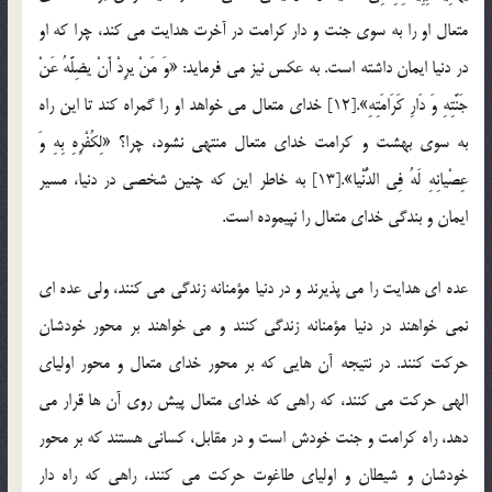
متعال او را به سوی جنت و دار كرامت در آخرت هدایت می کند، چرا که او
در دنیا ایمان داشته است. به عكس نیز می فرماید: «وَ مَنْ یرِدْ أَنْ یضِلَّهُ عَنْ
جَنَّتِهِ وَ دَارِ كَرَامَتِهِ».[12] خدای متعال می خواهد او را گمراه كند تا این راه
به سوی بهشت و كرامت خدای متعال منتهی نشود، چرا؟ «لِكُفْرِهِ بِهِ وَ
عِصْیانِهِ لَهُ فِی الدُّنْیا».[13] به خاطر این که چنین شخصی در دنیا، مسیر
ایمان و بندگی خدای متعال را نپیموده است.
عده ای هدایت را می پذیرند و در دنیا مؤمنانه زندگی می كنند، ولی عده ای
نمی خواهند در دنیا مؤمنانه زندگی كنند و می خواهند بر محور خودشان
حركت كنند. در نتیجه آن هایی كه بر محور خدای متعال و محور اولیای
الهی حركت می كنند، که راهی كه خدای متعال پیش روی آن ها قرار می
دهد، راه كرامت و جنت خودش است و در مقابل، کسانی هستند كه بر محور
خودشان و شیطان و اولیای طاغوت حركت می كنند، راهی که راه دار