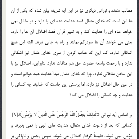
مطالب متعدد و نورانی دیگری نیز در این آیه شریفه بیان شده که یكی از آن
ها این است كه خدای متعال قصد هدایت عده ای را دارد و در مقابل نمی
خواهد عده ای را هدایت كند و به تعبیر قرآن قصد اضلال آن ها را دارد،
یعنی می خواهد آن ها سردرگم بمانند و راه به جایی نبرند. البته این هیچ
اشكالی ندارد، كما این که عذاب كردن از سوی خدای متعال نیز اشكالی
ندارد و با رحمت واسعه حضرت حق هم منافات ندارد. بنابراین، اضلال نیز با
این سخن منافاتی ندارد، چرا كه خدای متعال مبدأ هدایت همه عوالم است و
در عین حال اضلال نیز دارد، اما پرسش این جاست که خداوند چه كسانی را
هدایت و چه كسانی را اضلال می کند؟
بر اساس آیه نورانی «كَذلِكَ یجْعَلُ اللَّهُ الرِّجْسَ عَلَى الَّذینَ لا یؤْمِنُونَ».[9]
کسانی كه بعد از دعوت خدای متعال، هدایت های الهی را نمی پذیرند و
مؤمن نمی شوند، طبیعتاً گرفتار اضلال می شوند، سپس رجس و ناپاكی بر