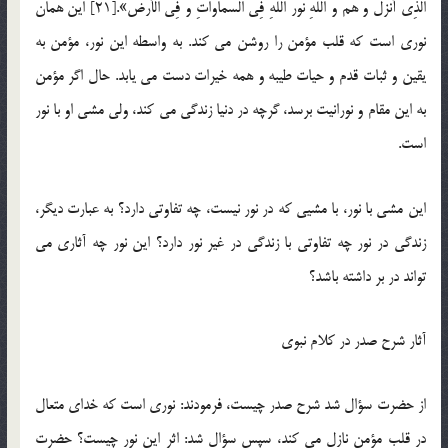
الَّذِی أَنْزَلَ وَ هُمْ وَ اللَّهِ نُورُ اللَّهِ فِی السَّمَاوَاتِ وَ فِی الْأَرْض».[21] این همان
نوری است كه قلب مؤمن را روشن می کند. به واسطه این نور، مؤمن به
یقین و ثبات قدم و حیات طیبه و همه خیرات دست می یابد. حال اگر مؤمن
به این مقام و نورانیت برسد، گرچه در دنیا زندگی می کند، ولی مشی او با نور
است.
این مشی با نور، با مشیی كه در نور نیست، چه تفاوتی دارد؟ به عبارت دیگر،
زندگی در نور چه تفاوتی با زندگی در غیر نور دارد؟ این نور چه آثاری می
تواند در بر داشته باشد؟
آثار شرح صدر در کلام نبوی
از حضرت سؤال شد شرح صدر چیست، فرمودند: نوری است كه خدای متعال
در قلب مؤمن نازل می کند، سپس سؤال شد: اثر این نور چیست؟ حضرت