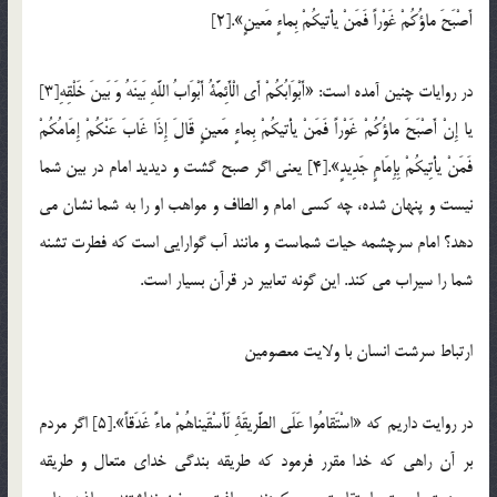
أَصْبَحَ ماؤُكُمْ غَوْراً فَمَنْ یأْتیكُمْ بِماءٍ مَعینٍ».[2]
در روایات چنین آمده است: «أَبْوَابُكُمْ أَی الْأَئِمَّةُ أَبْوَابُ اللَّهِ بَینَهُ وَ بَینَ خَلْقِهِ[3]
یا إِنْ أَصْبَحَ ماؤُكُمْ غَوْراً فَمَنْ یأْتیكُمْ بِماءٍ مَعینٍ قَالَ إِذَا غَابَ عَنْكُمْ إِمَامُكُمْ
فَمَنْ یأْتِیكُمْ بِإِمَامٍ جَدِیدٍ».[4] یعنی اگر صبح گشت و دیدید امام در بین شما
نیست و پنهان شده، چه كسی امام و الطاف و مواهب او را به شما نشان می
دهد؟ امام سرچشمه حیات شماست و مانند آب گوارایی است كه فطرت تشنه
شما را سیراب می کند. این گونه تعابیر در قرآن بسیار است.
ارتباط سرشت انسان با ولایت معصومین
در روایت داریم که «اسْتَقامُوا عَلَى الطَّریقَةِ لَأَسْقَیناهُمْ ماءً غَدَقاً».[5] اگر مردم
بر آن راهی كه خدا مقرر فرمود که طریقه بندگی خدای متعال و طریقه