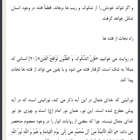
و اگر نتواند خودش را از شكوك و ریب ها برهاند، قطعاً فتنه در وجود انسان
شکل خواهد گرفت.
راه نجات از فتنه ها
در روایت می خوانیم: «فَإِنَّ الشُّكُوكَ وَ الظُّنُونَ لَوَاقِحُ الْفِتَنِ».[20] انسانی که
مبتلا به شك است، گرفتار فتنه می شود و با یقین می تواند از فتنه ها نجات
پیدا کند.
نورانیتی كه خدای متعال در این آیه ذکر می کند، نورانیتی است كه در آیه
پیش مطرح شده است. این نور، همان نور امام (ع) است و چیزی جز نور
خدای متعال نیست، چرا که بعضی از روایات انوار را در وجود معصوم منحصر
می داند: «وَ اللَّهِ الْأَئِمَّةُ مِنْ آلِ مُحَمَّدٍ ص إِلَى یوْمِ الْقِیامَةِ وَ هُمْ وَ اللَّهِ نُورُ اللَّهِ