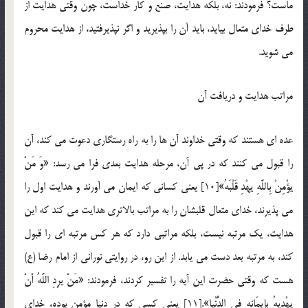
ماست؟ فرمودند: نه، بلکه هدایت، صنع و كار خداست، چون وقتی هدایت از
طرف خدای متعال بیاید، باید آن را بپذیرید و اگر نپذیرفتید، از هدایت محروم
می شوید.
مراتب هدایت و دریافت آن
عده ای هستند كه وقتی خداوند آن ها را به راه رستگاری دعوت می کند، آن
را قبول می کنند که در پی آن، مرحله هدایت بعدی فرا می رسد: «وَ مَنْ
یؤْمِنْ بِاللَّهِ یهْدِ قَلْبَهُ»[10] یعنی كسانی كه ایمان می آورند و هدایت اول را
می پذیرند، خدای متعال قلبشان را به مراتب بالاتری هدایت می کند که این
هدایت، یك مرتبه نیست، بلکه مراتبی دارد که هر كس مرتبه ای را قبول
کند، به مرتبه بعد دست می یابد. از این رو، در روایتی نورانی از امام رضا (ع)
هست که وقتی حضرت این آیه را تفسیر کردند، فرمودند: «مَنْ یرِدِ اللَّهُ أَنْ
یهْدِیهُ بِإِیمَانِهِ فِی الدُّنْیا».[11] یعنی كسی كه در دنیا مؤمن بوده، خدای