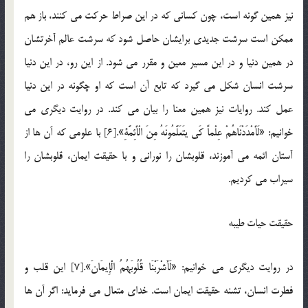
نیز همین گونه است، چون کسانی كه در این صراط حركت می كنند، باز هم
ممکن است سرشت جدیدی برایشان حاصل شود که سرشت عالم آخرتشان
در همین دنیا و در این مسیر معین و مقرر می شود. از این رو، در این دنیا
سرشت انسان شكل می گیرد که تابع آن است كه او چگونه در این دنیا
عمل كند. روایات نیز همین معنا را بیان می کند. در روایت دیگری می
خوانیم: «لَأَمْدَدْنَاهُمْ عِلْماً كَی یتَعَلَّمُونَهُ مِنَ الْأَئِمَّةِ».[6] با علومی كه آن ها از
آستان ائمه می آموزند، قلوبشان را نورانی و با حقیقت ایمان، قلوبشان را
سیراب می كردیم.
حقیقت حیات طیبه
در روایت دیگری می خوانیم: «لَأَشْرَبْنَا قُلُوبَهُمُ الْإِیمَانَ».[7] این قلب و
فطرت انسان، تشنه حقیقت ایمان است. خدای متعال می فرماید: اگر آن ها