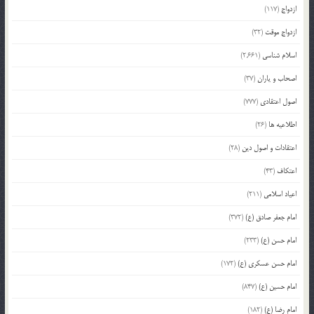
ازدواج
(117)
ازدواج موقت
(32)
اسلام شناسی
(2,661)
اصحاب و یاران
(37)
اصول اعتقادی
(777)
اطلاعیه ها
(26)
اعتقادات و اصول دین
(28)
اعتکاف
(43)
اعیاد اسلامی
(211)
امام جعفر صادق (ع)
(372)
امام حسن (ع)
(233)
امام حسن عسکری (ع)
(172)
امام حسین (ع)
(847)
امام رضا (ع)
(182)