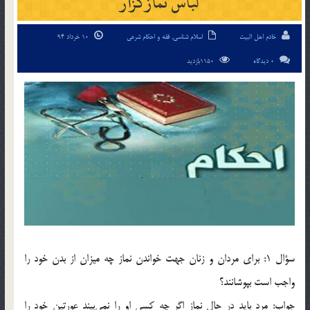
لباس نمازگزار
خادم اهل البیت
اسلام شناسی
,
فقه و احکام شرعی
10 خرداد 94
0 دیدگاه
1150بازدید
سؤال 1: براي مردان و زنان جهت خواندن نماز چه ميزان از بدن خود را
واجب است بپوشانند؟
جواب: مرد بايد در حال نماز اگر چه كسي او را نمي‌بيند عورتين خود را