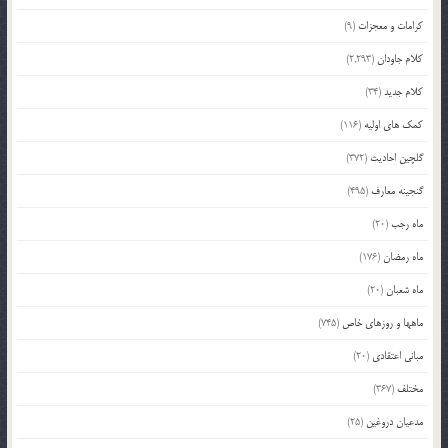
کرامات و معجزات
(9)
کلام جاودان
(2,293)
کلام جدید
(34)
کمک های اولیه
(116)
گلچین احادیث
(372)
گنجینه معارف
(495)
ماه رجب
(20)
ماه رمضان
(176)
ماه شعبان
(20)
ماهها و روزهای خاص
(745)
مبانی اعتقادی
(20)
مختلف
(367)
مدعیان دروغین
(25)