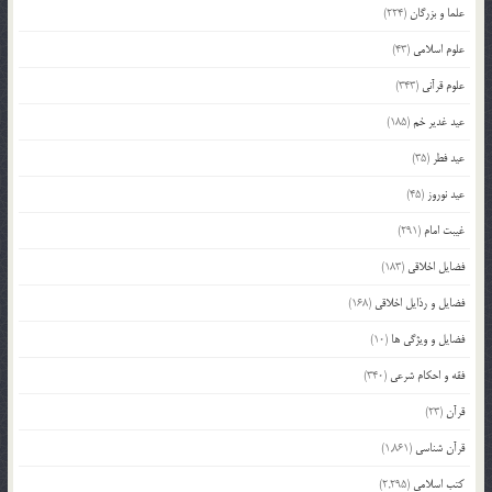
علما و بزرگان
(224)
علوم اسلامی
(43)
علوم قرآنی
(343)
عید غدیر خم
(185)
عید فطر
(35)
عید نوروز
(45)
غیبت امام
(291)
فضایل اخلاقی
(183)
فضایل و رذایل اخلاقی
(168)
فضایل و ویژگی ها
(10)
فقه و احکام شرعی
(340)
قرآن
(23)
قرآن شناسی
(1,861)
کتب اسلامی
(2,295)