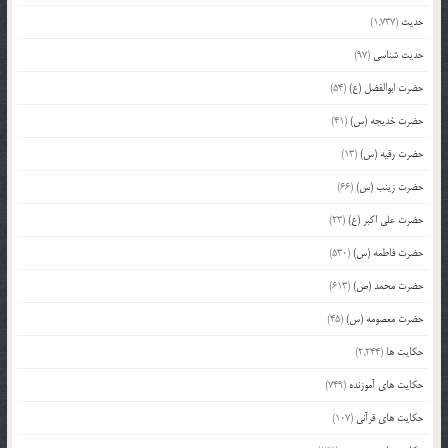
حدیث
(1,737)
حدیث شناسی
(97)
حضرت ابوالفضل (ع)
(54)
حضرت خدیجه (س)
(41)
حضرت رقیه (س)
(13)
حضرت زینب (س)
(66)
حضرت علی اکبر (ع)
(23)
حضرت فاطمه (س)
(530)
حضرت محمد (ص)
(613)
حضرت معصومه (س)
(45)
حکایت ها
(2,244)
حکایت های آموزنده
(749)
حکایت های قرآنی
(107)