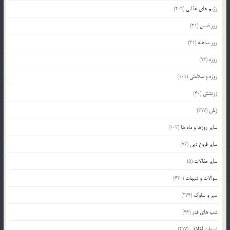
رژیم های غذایی
(209)
روز قدس
(31)
روز مباهله
(41)
روزه
(93)
روزه و سلامتی
(101)
زرتشتی
(40)
زنان
(317)
سایر روزها و ماه ها
(103)
سایر فروع دین
(72)
سایر مقالات
(5)
سوالات و شبهات
(420)
سیر و سلوک
(274)
شب های قدر
(46)
شبهات اخلاقی
(217)