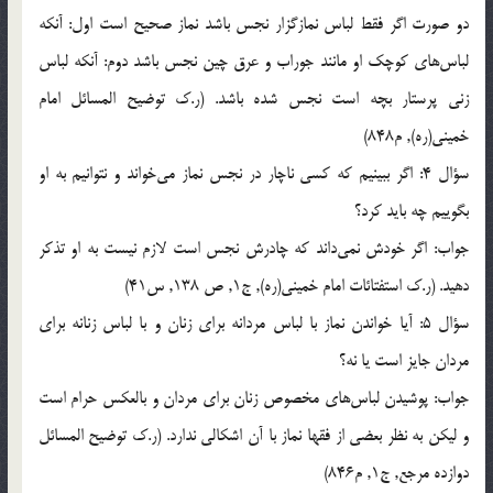
دو صورت اگر فقط لباس نمازگزار نجس باشد نماز صحيح است اول: آنكه
لباس‌هاي كوچك او مانند جوراب و عرق چين نجس باشد دوم: آنكه لباس
زني پرستار بچه است نجس شده باشد. (ر.ک توضيح المسائل امام
خميني(ره), م848)
سؤال 4: اگر ببينيم كه كسي ناچار در نجس نماز مي‌خواند و نتوانيم به او
بگوييم چه بايد كرد؟
جواب: اگر خودش نمي‌داند كه چادرش نجس است لازم نيست به او تذكر
دهيد. (ر.ک استفتائات امام خميني(ره), ج1, ص 138, س41)
سؤال 5: آيا خواندن نماز با لباس مردانه براي زنان و با لباس زنانه براي
مردان جايز است يا نه؟
جواب: پوشيدن لباس‌هاي مخصوص زنان براي مردان و بالعكس حرام است
و ليكن به نظر بعضي از فقها نماز با آن اشكالي ندارد. (ر.ک توضيح المسائل
دوازده مرجع, ج1, م846)