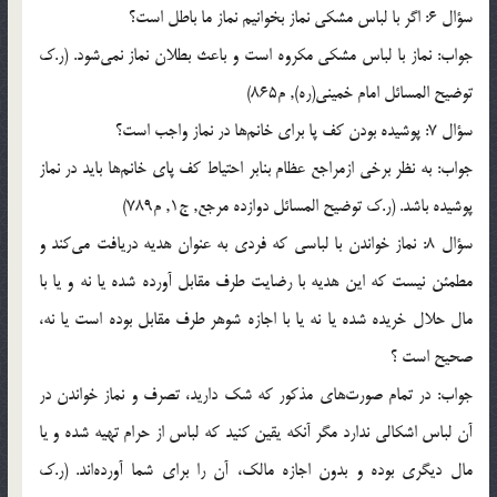
سؤال 6: اگر با لباس مشكي نماز بخوانيم نماز ما باطل است؟
جواب: نماز با لباس مشكي مكروه است و باعث بطلان نماز نمي‌شود. (ر.ک
توضيح المسائل امام خميني(ره), م865)
سؤال 7: پوشيده بودن كف پا براي خانم‌ها در نماز واجب است؟
جواب: به نظر برخي ازمراجع عظام بنابر احتياط كف پاي خانم‌ها بايد در نماز
پوشيده باشد. (ر.ک توضيح المسائل دوازده مرجع, ج1, م789)
سؤال 8: نماز خواندن با لباسي كه فردي به عنوان هديه دريافت مي‌كند و
مطمئن نيست كه اين هديه با رضايت طرف مقابل آورده شده يا نه و يا با
مال حلال خريده شده يا نه يا با اجازه شوهر طرف مقابل بوده است يا نه،
صحيح است ؟
جواب: در تمام صورت‌هاي مذكور كه شك داريد، تصرف و نماز خواندن در
آن لباس اشكالي ندارد مگر آنكه يقين كنيد كه لباس از حرام تهيه شده و يا
مال ديگري بوده و بدون اجازه مالك، آن را براي شما آورده‌اند. (ر.ک