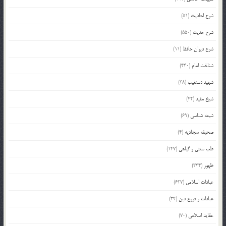
شرح احادیث
(51)
شرح حدیث
(550)
شرح دیوان حافظ
(11)
شناخت امام
(440)
شهید دستغیب
(38)
شیخ مفید
(42)
شیعه شناسی
(69)
صحیفه سجادیه
(4)
طب سنتی و گیاهی
(147)
ظهور
(334)
عبادات اسلامی
(627)
عبادات و فروع دین
(34)
عقاید اسلامی
(70)