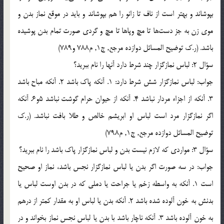
بپوشاند و بهتر است از ناف تا زانو را هم بپوشاند و بايد در موقع نماز بدن و
موي زن به جز دست‌ها تا مچ وپاها تا مچ و گردي صورت تمام بدن پوشيده
باشد. (ر.ک توضيح المسائل دوازده مرجع, ج1, م788 و789)
سؤال 2: لباس نمازگزار چند شرط دارد آنها را نام ببريد؟
جواب: لباس نمازگزار شش شرط دارد: 1. آنكه پاك باشد 2. آنكه مباح باشد
3. آنكه از اجزاء مردار نباشد 4. آنكه از حيوان حرام گوشت نباشد 5و6. آنكه
اگر نمازگزار مرد است لباس او ابريشم خالص و طلا بافت نباشد. (ر.ک
توضيح المسائل دوازده مرجع, ج1, م798)
سؤال 3: مواردي كه لازم نيست بدن و لباس نمازگزار پاك باشد را نام ببريد؟
جواب: در سه صورت اگر بدن يا لباس نمازگزار نجس باشد، نماز او صحيح
است 1. آنكه به واسطه زخم يا جراحت يا دملي كه در بدن اوست لباس يا
بدنش به خون آلوده شده باشد 2. آنكه بدن يا لباس او به مقدار كمتر از درهم
به خون آلوده باشد 3. آنكه ناچار باشد با بدن يا لباس نجس نماز بخواند و در