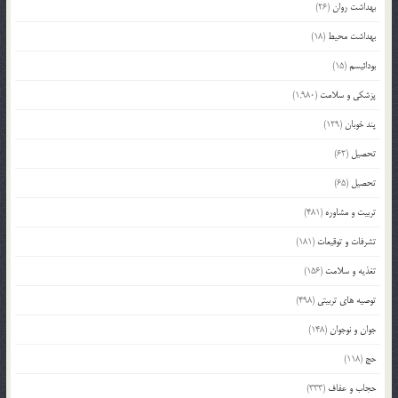
بهداشت روان
(26)
بهداشت محیط
(18)
بودائیسم
(15)
پزشکی و سلامت
(1,980)
پند خوبان
(129)
تحصیل
(62)
تحصیل
(65)
تربیت و مشاوره
(481)
تشرفات و توقیعات
(181)
تغذیه و سلامت
(156)
توصیه های تربیتی
(498)
جوان و نوجوان
(148)
حج
(118)
حجاب و عفاف
(333)