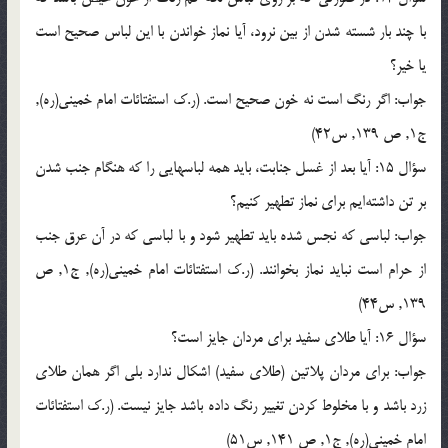
با چند بار شسته شدن از بين نرود، آيا نماز خواندن با اين لباس صحيح است
يا خير؟
جواب: اگر رنگ است نه خون صحيح است. (ر.ک استفتائات امام خميني(ره),
ج1, ص 139, س42)
سؤال 15: آيا بعد از غسل جنابت، بايد همه لباسهايي را كه هنگام جنب شدن
بر تن داشته‌ايم براي نماز تطهير كنيم؟
جواب: لباسي كه نجس شده بايد تطهير شود و با لباسي كه در آن عرق جنب
از حرام است نبايد نماز بخوانند. (ر.ک استفتائات امام خميني(ره), ج1, ص
139, س44)
سؤال 16: آيا طلاي سفيد براي مردان جايز است؟
جواب: براي مردان پلاتين (طلاي سفيد) اشكال ندارد بلي اگر همان طلاي
زرد باشد و با مخلوط كردن تغيير رنگ داده باشد جايز نيست. (ر.ک استفتائات
امام خميني(ره), ج1, ص 141, س51)