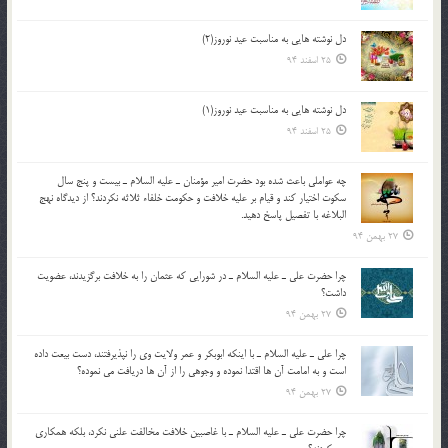
دل نوشته هایی به مناسبت عید نوروز(2)
25 اسفند 94
دل نوشته هایی به مناسبت عید نوروز(1)
25 اسفند 94
چه عواملي باعث شده بود حضرت امير مؤمنان ـ عليه السلام ـ بيست و پنج سال
سکوت اختيار کند و قيام بر عليه خلافت و حکومت خلفاء ثلاثه نکردند؟ از ديدگاه نهج
البلاغه با تفصيل پاسخ دهيد.
27 بهمن 94
چرا حضرت علي ـ عليه السلام ـ در شورايي كه عثمان را به خلافت برگزيدند، عضويت
داشت؟
27 بهمن 94
چرا علي ـ عليه السلام ـ با اينكه ابوبكر و عمر ولايت وي را نپذيرفتند، دست بيعت داده
است و به امامت آن ها اقتدا نموده و وجوهي را از آن ها دريافت مي نموده؟
27 بهمن 94
چرا حضرت علي ـ عليه السلام ـ با غاصبين خلافت مخالفت علني نکرد، بلكه همكاري