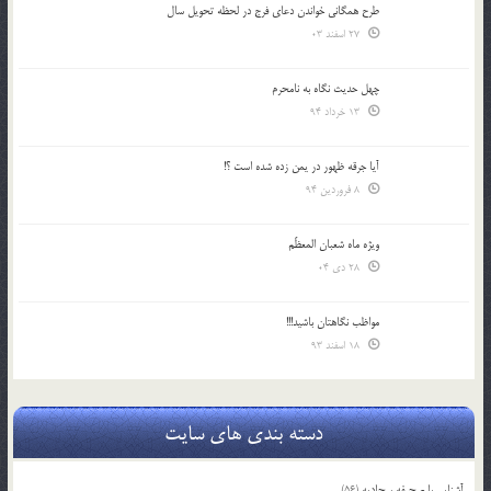
طرح همگانی خواندن دعای فرج در لحظه تحویل سال
27 اسفند 03
چهل حدیث نگاه به نامحرم
13 خرداد 94
آیا جرقه ظهور در یمن زده شده است ؟!
8 فروردین 94
ویژه ماه شعبان المعظّم
28 دی 04
مواظب نگاهتان باشید!!!
18 اسفند 93
دسته بندی های سایت
آشنایی با صحیفه سجادیه
(56)