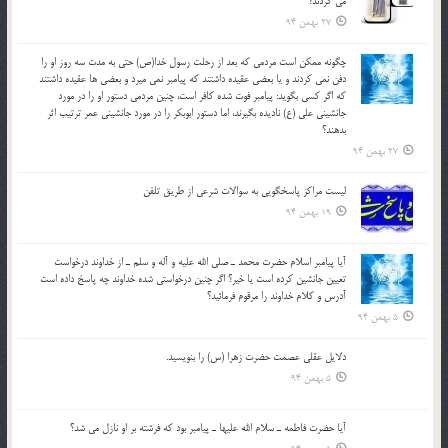
مي کردند؟
27 بهمن 94
چگونه ممكن است مردمي كه بعد از رحلت رسول خدا(ص) حتی به مدت سه روز او را
دفن نمي كردند و یا بعضي عقيده داشتند كه پيامبر نمي ميرد و بعضي ها عقيده داشتند
كه اگر كسي بگويد: پيامبر فوت شده كافر است، چنین مردمی دستور او را در مورد
جانشيني علي (ع) ناديده بگيرند، اما دستور ابوبكر را در مورد جانشيني عمر ترتیب اثر
بدهند؟
27 بهمن 94
لیست مراکز پاسخگویی به سوالات شرعی از طریق تلفن
19 بهمن 94
آيا پيامبر اسلام حضرت محمد ـ صلي الله عليه و آله و سلم ـ از خداوند درخواست
تعيين جانشين کرده است يا خير؟ اگر چنين درخواستي شده خداوند چه پاسخ داده است
آدرس و کلام خداوند را مرقوم فرمائيد؟
5 بهمن 94
دلايل عقلي عصمت حضرت زهرا (س) را بنويسيد.
5 بهمن 94
آيا حضرت فاطمه ـ سلام الله عليها ـ پيامبر بود كه فرشته بر او نازل مي شد؟