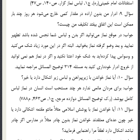
استفتائات امام خميني(ره), ج1, لباس نماز گزار, ص140, س47)
سؤال 9: ادرار من بدون اراده در مقدار كمي خارج مي‌شود هر روز چند بار
ممكن است اين اتفاق بيفتد تكليف من چيست؟
جواب: در موقع نماز مي‌توانيد اگر بدن و لباس شما نجس شده باشد تطهير
نماييد و بعد وضو گرفته نماز بخوانيد. البته اگر در اين مورد زياد شك مي‌كنيد
و وسواس پيدا كرده‌ايد به شك خود اعتنا نكنيد و اگر در نماز هم نمي توانيد
از خروج ادرار خودداري کنيد به مسئله 314 توضيح المسائل مراجعه نماييد.
سؤال 10: آيا نماز خواندن با زيرپيراهن و لباس زير اشكال دارد يا خير؟
جواب: براي مردان مانعي ندارد هر چند مستحب است انسان در نماز لباس
كامل بپوشد. (ر.ک توضيح المسائل دوازده مرجع, ج1, ص463, م788)
سؤال 11: آيا خواندن نماز با پوشش اسلامي مثلاً مانتو مقنعه اشكالي دارد يا
خير چون عده‌اي معتقدند خواندن نماز بدون چادر مثلاً در مدارس اگر چادر
نباشد اشكال دارد لطفاً مرا راهنمايي فرماييد؟