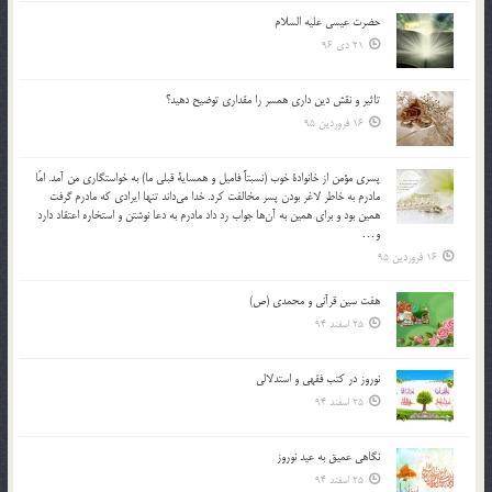
حضرت عیسی علیه السلام
21 دی 96
تاثير و نقش دين داري همسر را مقداري توضيح دهيد؟
16 فروردین 95
پسري مؤمن از خانوادة خوب (نسبتاً فاميل و همساية قبلي ما) به خواستگاري من آمد. امّا
مادرم به خاطر لاغر بودن پسر مخالفت كرد. خدا مي‌داند تنها ايرادي كه مادرم گرفت
همين بود و براي همين به آن‌ها جواب رد داد مادرم به دعا نوشتن و استخاره اعتقاد دارد
و…
16 فروردین 95
هفت سین قرآنی و محمدی (ص)
25 اسفند 94
نوروز در كتب فقهى و استدلالى‏
25 اسفند 94
نگاهى عميق به عيد نوروز
25 اسفند 94