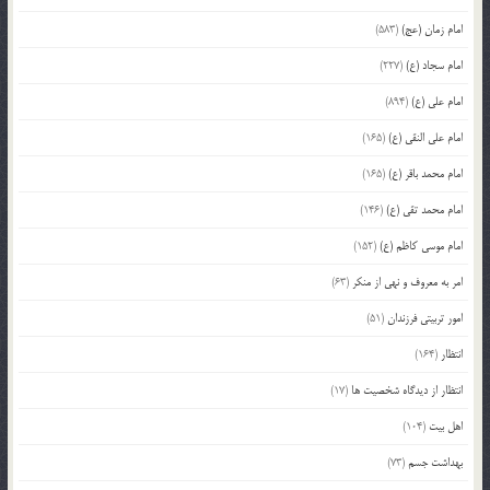
امام زمان (عج)
(583)
امام سجاد (ع)
(227)
امام علی (ع)
(894)
امام علی النقی (ع)
(165)
امام محمد باقر (ع)
(165)
امام محمد تقی (ع)
(146)
امام موسی کاظم (ع)
(152)
امر به معروف و نهی از منکر
(63)
امور تربیتی فرزندان
(51)
انتظار
(164)
انتظار از دیدگاه شخصیت ها
(17)
اهل بیت
(104)
بهداشت جسم
(73)