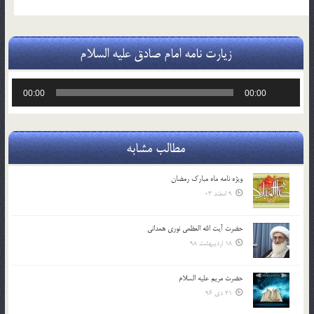
زیارت نامه امام صادق علیه السلام
پخش‌کننده
00:00
00:00
صوت
مطالب مشابه
ویژه نامه ماه مبارک رمضان
9 اسفند 03
حضرت آیت الله العظمی نوری همدانی
18 اردیبهشت 98
حضرت مریم علیه السلام
21 دی 96