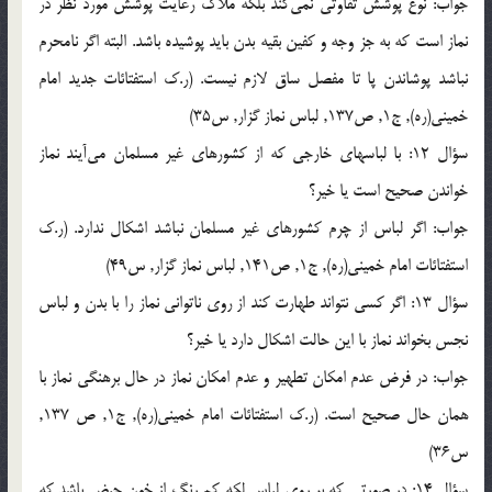
جواب: نوع پوشش تفاوتي نمي‌كند بلكه ملاك رعايت پوشش مورد نظر در
نماز است كه به جز وجه و كفين بقيه بدن بايد پوشيده باشد. البته اگر نامحرم
نباشد پوشاندن پا تا مفصل ساق لازم نيست. (ر.ک استفتائات جديد امام
خميني(ره), ج1, ص137, لباس نماز گزار, س35)
سؤال 12: با لباسهاي خارجي كه از كشورهاي غير مسلمان مي‌آيند نماز
خواندن صحيح است يا خير؟
جواب: اگر لباس از چرم كشورهاي غير مسلمان نباشد اشكال ندارد. (ر.ک
استفتائات امام خميني(ره), ج1, ص141, لباس نماز گزار, س49)
سؤال 13: اگر كسي نتواند طهارت كند از روي ناتواني نماز را با بدن و لباس
نجس بخواند نماز با اين حالت اشكال دارد يا خير؟
جواب: در فرض عدم امكان تطهير و عدم امكان نماز در حال برهنگي نماز با
همان حال صحيح است. (ر.ک استفتائات امام خميني(ره), ج1, ص 137,
س36)
سؤال 14: در صورتي كه بر روي لباس لكه كم رنگ از خون حيض باشد كه