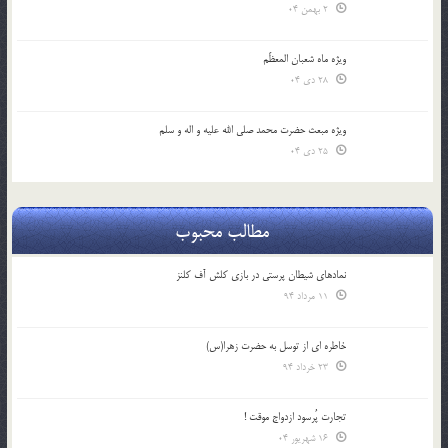
2 بهمن 04
ویژه ماه شعبان المعظّم
28 دی 04
ویژه مبعث حضرت محمد صلی الله علیه و اله و سلم
25 دی 04
مطالب محبوب
نمادهای شیطان پرستی در بازی کلش آف کلنز
11 مرداد 94
خاطره ای از توسل به حضرت زهرا(س)
23 خرداد 94
تجارت پُرسود ازدواج موقت !
16 شهریور 04