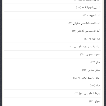
آشنایی با نهج البلاغه
(392)
آیت الله بهجت
(54)
آیت الله سید ابوالحسن اصفهانی
(43)
آیت الله سید علی آقا قاضی
(42)
ائمه اطهار
(5,038)
اثبات ولایت و وجود امام زمان
(73)
احادیث موضوعی
(550)
اخبار
(717)
اخلاق اسلامی
(956)
اخلاق و تربیت اسلامی
(2,836)
ادیان
(474)
ارتباط با امام زمان (عج)
(14)
ازدواج
(371)