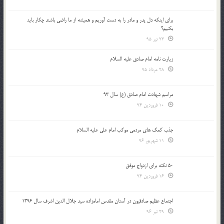
براي اينكه دل پدر و مادر را به دست آوريم و هميشه از ما راضي باشند چكار بايد
بكنيم؟
23 تیر 95
زیارت نامه امام صادق علیه السلام
28 مرداد 95
مراسم شهادت امام صادق (ع) سال 93
10 فروردین 94
جذب کمک های مردمی موکب امام علی علیه السلام
11 شهریور 96
50 نکته برای ازدواج موفق
16 فروردین 94
اجتماع عظیم صادقیون در آستان مقدس امامزاده سید جلال الدین اشرف سال 1396
29 تیر 96