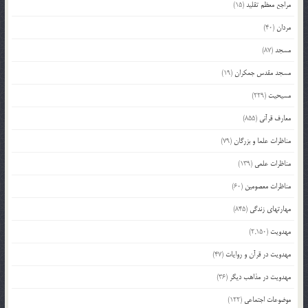
مراجع معظم تقلید
(15)
مردان
(40)
مسجد
(87)
مسجد مقدس جمکران
(19)
مسیحیت
(229)
معارف قرآنی
(855)
مناظرات علما و بزرگان
(79)
مناظرات علمی
(139)
مناظرات معصومین
(60)
مهارتهای زندگی
(845)
مهدویت
(2,150)
مهدویت در قرآن و روایات
(47)
مهدویت در مذاهب دیگر
(36)
موضوعات اجتماعی
(122)