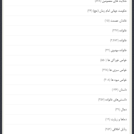
حکایت های معصومین
(838)
حکومت جهانی امام زمان (عج)
(24)
خاندان عصمت
(15)
خانواده
(227)
خانواده
(2,682)
خانواده مهدوی
(22)
خواص خوراکی ها
(550)
خواص سبزی ها
(228)
خواص میوه ها
(308)
داستان
(146)
دانستنی‌های خانواده
(357)
دجال
(29)
دعاها و زیارت
(19)
رذایل اخلاقی
(252)