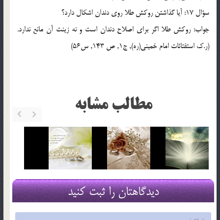
سؤال 17: آيا گذاشتن روكش طلا روي دندان اشكال دارد؟
جواب: روكش طلا اگر براي اصلاح دندان است و نه زينت آن مانع ندارد.
(ر.ک استفتائات امام خميني(ره), ج1, ص 143, س56)
مطالب مشابه
دیدگاهتان را ثبت کنید