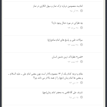
احادیث معصومین درباره ترک نماز و سهل انگاری در نماز
29 آذر 95
چه نظراتی در مورد دجال وجود دارد؟
28 مرداد 94
سوالات طبی و پاسخ های امام صادق(ع)
28 اسفند 93
«نفس» خطرناک ترین دشمن انسان
26 اسفند 93
مقام و درجه كدام يك از 14 معصوم بالاتر است چون بعضي امام علي ـ عليه السلام ـ
و بعضي ها امام زمان (عج) را از همه بالاتر مي دانند چرا؟
12 دی 94
تشرف علي آقا قاضي به محضر امام زمان(عج)
15 دی 95