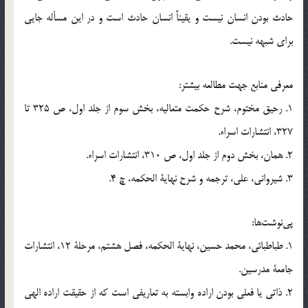
حادث بودن انسان نيست و يقيناً انسان حادث است و در این مسأله جايي
براي شبهه نيست.
معرفي منابع جهت مطالعه بيشتر:
1. رحيق مختوم، شرح حكمت متعاليه، بخش سوم از جلد اول، ص 325 تا
327، انتشارات اسراء.
2. همان، بخش دوم از جلد اول، ص 310، انتشارات اسراء.
3. شيرواني، علي، ترجمه و شرح نهاية الحكمه، چ 4.
پي‌نوشت‌ها:
1. طباطبائي، محمد حسين، نهاية الحكمه، فصل هشتم، مرحلة 12، انتشارات
جامعة مدرسين.
2. ذاتي يا فعلي بودن اراده وابسته به تعاريفي است كه از حقيقت اراده الهي