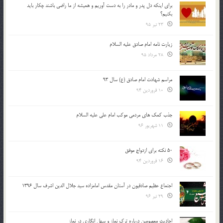
براي اينكه دل پدر و مادر را به دست آوريم و هميشه از ما راضي باشند چكار بايد
بكنيم؟
23 تیر 95
زیارت نامه امام صادق علیه السلام
28 مرداد 95
مراسم شهادت امام صادق (ع) سال 93
10 فروردین 94
جذب کمک های مردمی موکب امام علی علیه السلام
11 شهریور 96
50 نکته برای ازدواج موفق
16 فروردین 94
اجتماع عظیم صادقیون در آستان مقدس امامزاده سید جلال الدین اشرف سال 1396
29 تیر 96
احادیث معصومین درباره ترک نماز و سهل انگاری در نماز