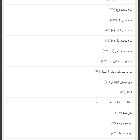
امام سجاد (ع)
(227)
امام علی (ع)
(894)
امام علی النقی (ع)
(165)
امام محمد باقر (ع)
(165)
امام محمد تقی (ع)
(146)
امام موسی کاظم (ع)
(152)
امر به معروف و نهی از منکر
(63)
امور تربیتی فرزندان
(51)
انتظار
(164)
انتظار از دیدگاه شخصیت ها
(17)
اهل بیت
(104)
بهداشت جسم
(73)
بهداشت روان
(26)