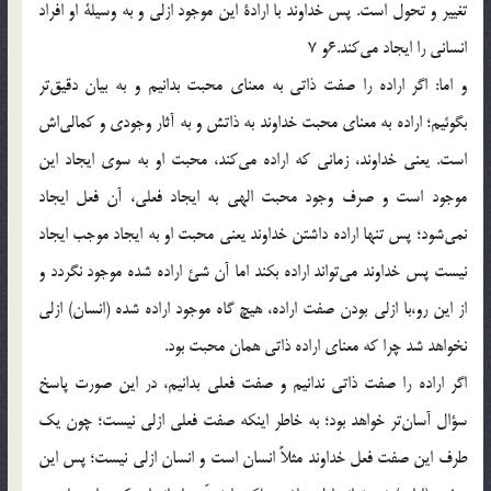
تغيير و تحول است. پس خداوند با ارادة اين موجود ازلي و به وسيلة او افراد
انسانی را ايجاد مي‌كند.6و 7
و اما: اگر اراده را صفت ذاتي به معناي محبت بدانيم و به بيان دقيق‌تر
بگوئيم؛ اراده به معناي محبت خداوند به ذاتش و به آثار وجودي و كمالي‌اش
است. يعني خداوند، زماني كه اراده مي‌كند، محبت او به سوي ايجاد اين
موجود است و صرف وجود محبت الهي به ايجاد فعلي، آن فعل ايجاد
نمي‌شود؛ پس تنها اراده داشتن خداوند يعني محبت او به ايجاد موجب ايجاد
نيست پس خداوند مي‌تواند اراده بكند اما آن شئ اراده شده موجود نگردد و
از این رو،با ازلي بودن صفت اراده، هيچ گاه موجود اراده شده (انسان) ازلي
نخواهد شد چرا كه معناي اراده ذاتي همان محبت بود.
اگر اراده را صفت ذاتي ندانيم و صفت فعلي بدانيم، در اين صورت پاسخ
سؤال آسان‌تر خواهد بود؛ به خاطر اينكه صفت فعلي ازلي نيست؛ چون يك
طرف اين صفت فعل خداوند مثلاً انسان است و انسان ازلي نيست؛ پس اين