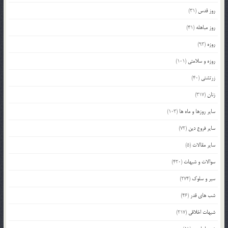
روز قدس
(31)
روز مباهله
(41)
روزه
(93)
روزه و سلامتی
(101)
زرتشتی
(40)
زنان
(317)
سایر روزها و ماه ها
(103)
سایر فروع دین
(72)
سایر مقالات
(5)
سوالات و شبهات
(420)
سیر و سلوک
(274)
شب های قدر
(46)
شبهات اخلاقی
(217)