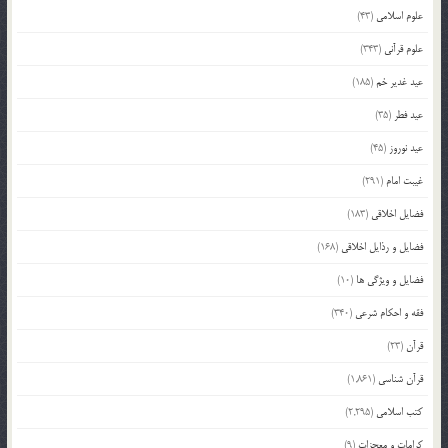
علوم اسلامی
(43)
علوم قرآنی
(343)
عید غدیر خم
(185)
عید فطر
(35)
عید نوروز
(45)
غیبت امام
(291)
فضایل اخلاقی
(183)
فضایل و رذایل اخلاقی
(168)
فضایل و ویژگی ها
(10)
فقه و احکام شرعی
(340)
قرآن
(23)
قرآن شناسی
(1,861)
کتب اسلامی
(2,295)
کرامات و معجزات
(9)