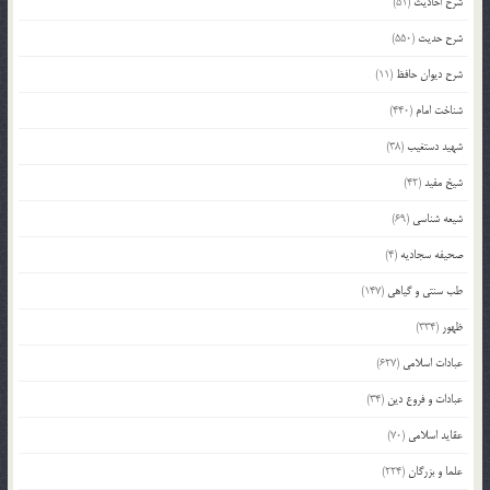
شرح احادیث
(51)
شرح حدیث
(550)
شرح دیوان حافظ
(11)
شناخت امام
(440)
شهید دستغیب
(38)
شیخ مفید
(42)
شیعه شناسی
(69)
صحیفه سجادیه
(4)
طب سنتی و گیاهی
(147)
ظهور
(334)
عبادات اسلامی
(627)
عبادات و فروع دین
(34)
عقاید اسلامی
(70)
علما و بزرگان
(224)