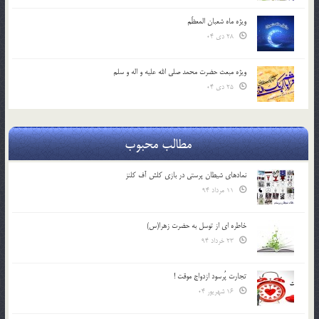
ویژه ماه شعبان المعظّم
28 دی 04
ویژه مبعث حضرت محمد صلی الله علیه و اله و سلم
25 دی 04
مطالب محبوب
نمادهای شیطان پرستی در بازی کلش آف کلنز
11 مرداد 94
خاطره ای از توسل به حضرت زهرا(س)
23 خرداد 94
تجارت پُرسود ازدواج موقت !
16 شهریور 04