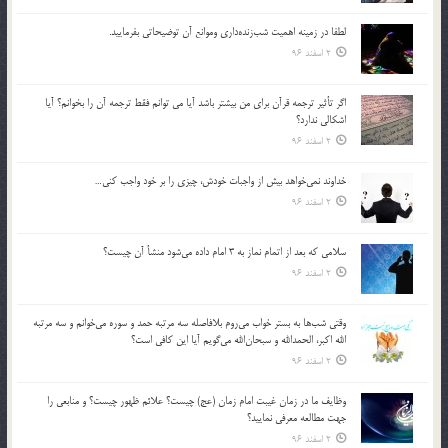
لطفا در زمينه اهميت شب‌زنده‌داري وموانع آن توضيحاتي بفرماييد.
2 اسفند 96
اگر تأثير ترجمه قرآن براي من بيشتر باشد آيا مي توانم فقط ترجمه آن را بخوانم؟ آيا
اشكالي ندارد؟
2 اسفند 96
خداوند نمي‌خواهد بيش از واجبات خودش، چيزي را بر خود واجب كني…
2 اسفند 96
سلامي كه بعد از اتمام نماز به 3 امام داده مي‌شود منشأ آن چيست؟
2 اسفند 96
وقتي شب‌ها به بستر خواب مي‌روم بلافاصله سه مرتبه حمد و سوره مي‌خوانم و سه مرتبه
الله اكبر، الحمدالله و سبحان‌الله مي‌گويم آيا اين كافي است؟
2 اسفند 96
وظايف ما در زمان غيبت امام زمان (عج) چيست؟ علائم ظهور چيست؟ و منابعي را
جهت مطالعه معرفي نماييد؟
2 اسفند 96