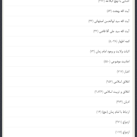
آشنایی با نهج البلاغه
(392)
آیت الله بهجت
(54)
آیت الله سید ابوالحسن اصفهانی
(43)
آیت الله سید علی آقا قاضی
(42)
ائمه اطهار
(5,038)
اثبات ولایت و وجود امام زمان
(73)
احادیث موضوعی
(550)
اخبار
(717)
اخلاق اسلامی
(956)
اخلاق و تربیت اسلامی
(2,836)
ادیان
(474)
ارتباط با امام زمان (عج)
(14)
ازدواج
(371)
ازدواج
(117)