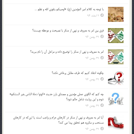
با توجه به كلام امير المؤمنين (ع): «اوصيكم بتقوي الله و نظم …
2 اسفند 96
فرق بين امر به معروف و نهي از منكر با نصيحت و موعظه چيست؟
29 بهمن 96
امر به معروف و نهي از منكر را توضيح داده و مراحل آن را نام ببريد؟
29 بهمن 96
چگونه انتقاد كنيم كه طرف مقابل پرخاش نكند؟
29 بهمن 96
چه كنم كه الگوي عملي مؤمنين و مصداق بارز حديث «كونوا دعاة الناس بغير السنتكم»
شوم و اين روايت شامل حالم شود؟
29 بهمن 96
آيا امر به معروف و نهي از منكر در كارهاي حرام و واجب است، يا اين‌كه در كارهاي
مستحب و مكروه هم تحقق پيدا مي كند؟
29 بهمن 96