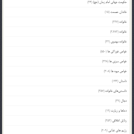
حکومت جهانی امام زمان (عج)
(24)
خاندان عصمت
(15)
خانواده
(227)
خانواده
(2,682)
خانواده مهدوی
(22)
خواص خوراکی ها
(550)
خواص سبزی ها
(228)
خواص میوه ها
(308)
داستان
(146)
دانستنی‌های خانواده
(357)
دجال
(29)
دعاها و زیارت
(19)
رذایل اخلاقی
(252)
رژیم های غذایی
(209)