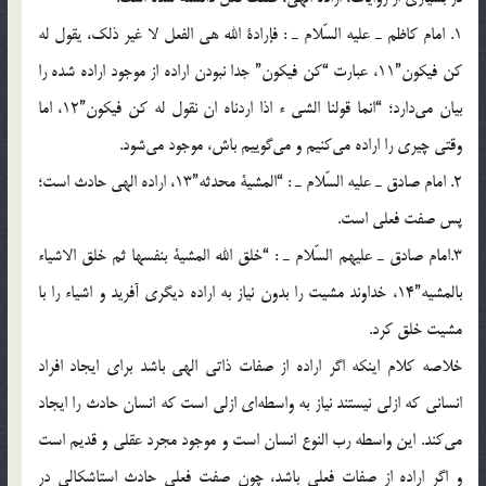
1. امام كاظم ـ عليه السّلام ـ : فإرادة الله هي الفعل لا غير ذلك، يقول له
كن فيكون”11، عبارت “كن فيكون” جدا نبودن اراده از موجود اراده شده را
بيان مي‌دارد؛ “انما قولنا الشي ء اذا اردناه ان نقول له كن فيكون”12، اما
وقتي چيري را اراده مي‌كنيم و مي‌گویيم باش، موجود مي‌شود.
2. امام صادق ـ عليه السّلام ـ : “المشية محدثه”13، اراده الهي حادث است؛
پس صفت فعلي است.
3.امام صادق ـ عليهم السّلام ـ : “خلق الله المشية بنفسها ثم خلق الاشياء
بالمشيه”14، خداوند مشيت را بدون نياز به اراده ديگري آفريد و اشياء را با
مشيت خلق كرد.
خلاصه كلام اينكه اگر اراده از صفات ذاتي الهي باشد براي ايجاد افراد
انساني كه ازلي نيستند نياز به واسطه‌اي ازلي است كه انسان حادث را ايجاد
مي‌كند. اين واسطه رب النوع انسان است و موجود مجرد عقلي و قديم است
و اگر اراده از صفات فعلي باشد، چون صفت فعلي حادث استاشكالي در