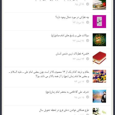
29 آذر 95
چه نظراتی در مورد دجال وجود دارد؟
28 مرداد 94
سوالات طبی و پاسخ های امام صادق(ع)
28 اسفند 93
«نفس» خطرناک ترین دشمن انسان
26 اسفند 93
مقام و درجه كدام يك از 14 معصوم بالاتر است چون بعضي امام علي ـ عليه السلام ـ
و بعضي ها امام زمان (عج) را از همه بالاتر مي دانند چرا؟
12 دی 94
تشرف علي آقا قاضي به محضر امام زمان(عج)
15 دی 95
طرح همگانی خواندن دعای فرج در لحظه تحویل سال