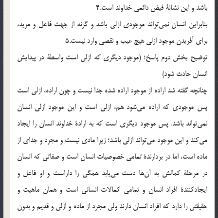
باشد و اين نشانة فيض دائمي خداوند است.4
بنابراين انسان نمي‌تواند موجودي ازلي باشد و گرنه از جهت فاعل و مريد،
براي آفريدن موجود ازلي هيچ عيب و نقصي وارد نيست.5
توضيح بخش دوم پاسخ؛ (موجود ديگري كه ازلي است واسطة در پيدايش
انسان حادث شود)
چنانچه گفته شد اراده از موجود اراده شده جدا نیست و چون اراده، ازلي است
پس موجودي كه اراده مي‌شود هم، ازلي است و اين موجود ازلي انسان
نمي‌تواند باشد. پس موجود ديگري است كه به ارادة خداوند انسان را ايجاد
مي‌كند و اين موجود مي‌تواند ازلي باشد؛ زيرا مادي نيست و مجرد و جداي از
ماده است، اما در بردارندة تمامي خصوصيات انسان است و صفاتي كه انسان
در مرحلة كمالش به آن‌ها دست مي‌يابد همگي را داراست و او فاعل و
ايجادكنندة افراد انسان و تمامي كمالات انساني است و همان ماهيت و
حقيقتي را دارد كه افراد انسان دارند ولي مجرد از ماده و ازلي و قديم و بدون