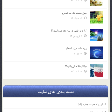
27 اسفند 03
چهل حدیث نگاه به نامحرم
13 خرداد 94
آیا جرقه ظهور در یمن زده شده است ؟!
8 فروردین 94
ویژه ماه شعبان المعظّم
28 دی 04
مواظب نگاهتان باشید!!!
18 اسفند 93
دسته بندی های سایت
آشنایی با صحیفه سجادیه
(56)