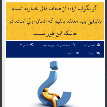
اگر بگوئيم اراده از صفات ذاتي خداوند است،
بنابراين بايد معتقد باشيم كه انسان ازلي است. در
حاليكه اين طور نيست.
خادم اهل البیت
اسلام شناسی
,
نقد و پاسخ به شبهات
15 تیر 94
0 دیدگاه
3340بازدید