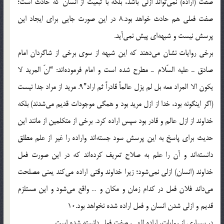
صفت (اراده) نمي‌تواند ازلي باشد، بلكه با تبعيّت از انسان كه حادث است؛
صفت فعلي هم حادث خواهد بود.8 در اين صورت جايي براي ايجاد اين
پرسش نيست و شبهه‌اي پيش نمي‌آيد.
برخي روايات نشان مي‌دهند كه این شبهه از سوي برخي از شاگردان امام
صادق ـ عليه السّلام ـ مطرح شده است و امام فرموده‌اند: “انّ المريد لا
يكون الا المراد معه بل لم يزل عالماً قادراً ثم اراد”9. مريد از مراد جدا نیست
(اگر اينگونه بود، خدا از ازل مريد بود و همگي موجودات قديم مي‌شدند) بلكه
خداوند از ازل عالم و قادر بود سپس اراده كرد. برخي از متكلمين از مانند اين
حديث براي پاسخ به اين پرسش سود جسته‌اند واراده را غير از علم مطلق
دانسته‌اند و آن را علم به صلاح تعريف كرده‌اند كه در اين صورت فعل
خداوند (انسان) ازلي نمي‌شود؛ زيرا خداوند وقتي اراده مي‌كند يعني مصلحت
مي‌داند فلان فعل در كدام زمان و مكان و … واقع مي‌شود و اين مستلزم
قديم و ازلي شدن انسان و فعل اراده شده نخواهد بود.10
در بسياري از روايات، اراده الهي، صفت فعل دانسته شده است.