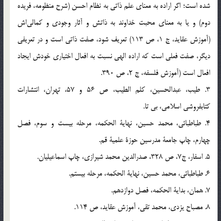
شده است؛ اگر اراده به معنای علم ذاتي به نظام احسن (شرح منظومه، فريده
دوم) و يا به معناي محبت خداوند به ذاتش و آثار وجودي و كمالي‌اش
(آموزش عقايد، ج 1، ص 113) تعريف شود، صفت ذاتي است و در تعريفي
ديگر، صفت فعلي است كه اراده الهي نسبت به افعال اختياري خودش ايجاد
افعال است (آموزش فلسفه، ج 2، ص 390.
3. طيب، عبدالحسين، كلم الطيب، ص 56 و 57، تهران، انتشارات
كتابفروشي اسلامي، بي تا.
4. طباطبائي، محمد حسين، نهاية الحكمه، مرحله بيست و سوم، فصل
چهارم، چاپ جامعة مدرسين حوزة علمية قم.
5. اسفار، ج7، ص 328، صدرالدين محمد شيرازي، چاپ اسماعيليان.
6. طباطبائي، محمد حسين، نهاية الحكمه، مرحله بيستم.
7. همان، بداية الحكمه، فصل دوازدهم.
8. مصباح يزدي، محمد تقي، آموزش عقايد، ص 114.