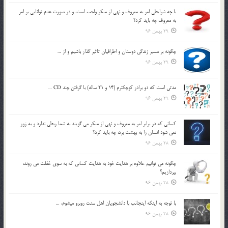
با چه شرايطي امر به معروف و نهي از منکر واجب است، و در صورت عدم توانايي بر امر
به معروف چه بايد کرد؟
29 بهمن 96
چگونه بر مسير زندگي دوستان و اطرافيان تاثير گذار باشيم و از …
29 بهمن 96
مدتي است كه دو برادر كوچكترم (14 و 21 ساله) با گرفتن چند CD …
29 بهمن 96
كساني كه در برابر امر به معروف و نهي از منكر مي گويند به شما ربطي ندارد و به زور
نمي شود انسان را به بهشت برد، چه بايد كرد؟
28 بهمن 96
چگونه مي توانيم علاوه بر هدايت خود به هدايت كساني كه به سوي غفلت مي روند،
بپردازيم؟
28 بهمن 96
با توجه به اينكه اينجانب با دانشجويان اهل سنت روبرو مي‎شوم، …
28 بهمن 96