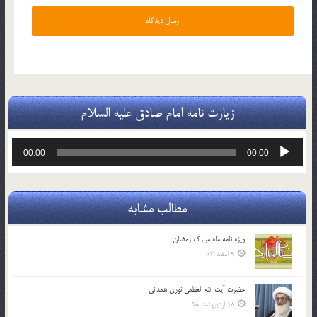
زیارت نامه امام صادق علیه السلام
پخش‌کننده
00:00
00:00
صوت
مطالب مشابه
ویژه نامه ماه مبارک رمضان
9 اسفند 03
حضرت آیت الله العظمی نوری همدانی
18 اردیبهشت 98