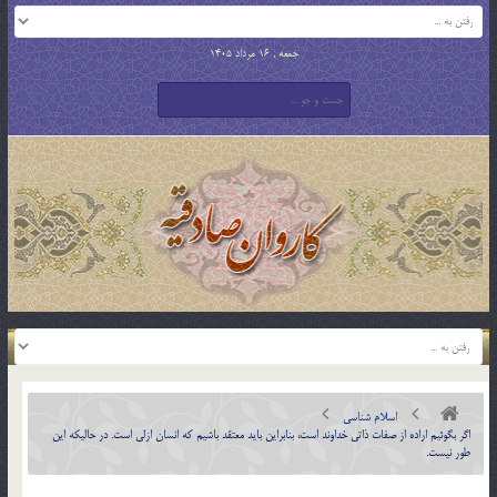
جمعه , 16 مرداد 1405
اسلام شناسی
اگر بگوئيم اراده از صفات ذاتي خداوند است، بنابراين بايد معتقد باشيم كه انسان ازلي است. در حاليكه اين
طور نيست.