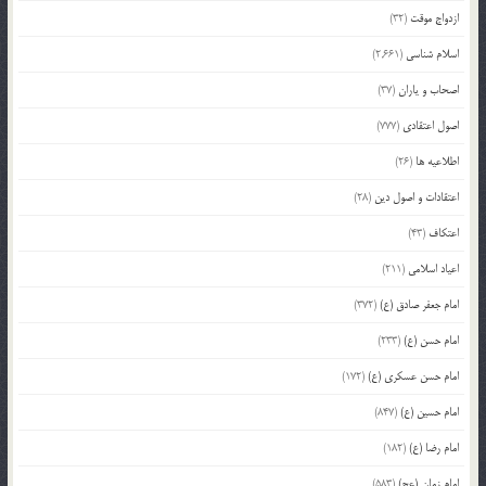
ازدواج موقت
(32)
اسلام شناسی
(2,661)
اصحاب و یاران
(37)
اصول اعتقادی
(777)
اطلاعیه ها
(26)
اعتقادات و اصول دین
(28)
اعتکاف
(43)
اعیاد اسلامی
(211)
امام جعفر صادق (ع)
(372)
امام حسن (ع)
(233)
امام حسن عسکری (ع)
(172)
امام حسین (ع)
(847)
امام رضا (ع)
(182)
امام زمان (عج)
(583)