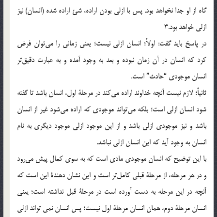
گاه از او جدا نخواهد بود. پس با ازلي بودن اراده، شئ اراده شده (انسان) نيز
ازلي خواهد بود.3
در پاسخ بايد گفت: اولاً؛ انسان ازلي نيست؛ يعني زماني را مي‌توان فرض
كرد كه انسان در آن زمان نبوده و بعد به وجود آمده و به عبارت دقيق‌تر
انسان موجودي “حادث” است.
ثانياً؛ لازم نيست آنچه خداوند اراده مي‌كند در مرحلة اول، انسان باشد تا گفته
شود انسان ازلي است؛ بلكه مي‌تواند موجودي كه اراده مي‌شود غير از انسان
باشد و نيز موجودي ازلي باشد و از اين موجود ازلي موجود ديگري به نام
انسان به وجود آيد كه اين انسان ازلي نباشد.
با اين توضيح كه انسان موجودي مادي است كه به سوي كمال پيش مي‌رود
و در هر مرحله، از مرحلة قبلي كامل‌تر است و اين نشان دهندة اين است كه
آنچه در اين مرحله به دست آورده است در مرحلة قبل نداشته است؛ يعني
انسان مرحلة دوم، همان انسان مرحلة اول نيست؛ پس انسان نمي تواند ازلي