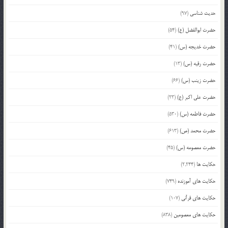
حدیث شناسی
(97)
حضرت ابوالفضل (ع)
(54)
حضرت خدیجه (س)
(41)
حضرت رقیه (س)
(13)
حضرت زینب (س)
(66)
حضرت علی اکبر (ع)
(23)
حضرت فاطمه (س)
(530)
حضرت محمد (ص)
(613)
حضرت معصومه (س)
(45)
حکایت ها
(2,244)
حکایت های آموزنده
(749)
حکایت های قرآنی
(107)
حکایت های معصومین
(838)