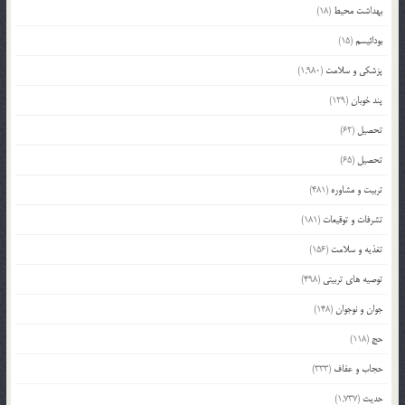
بهداشت محیط
(18)
بودائیسم
(15)
پزشکی و سلامت
(1,980)
پند خوبان
(129)
تحصیل
(62)
تحصیل
(65)
تربیت و مشاوره
(481)
تشرفات و توقیعات
(181)
تغذیه و سلامت
(156)
توصیه های تربیتی
(498)
جوان و نوجوان
(148)
حج
(118)
حجاب و عفاف
(333)
حدیث
(1,737)