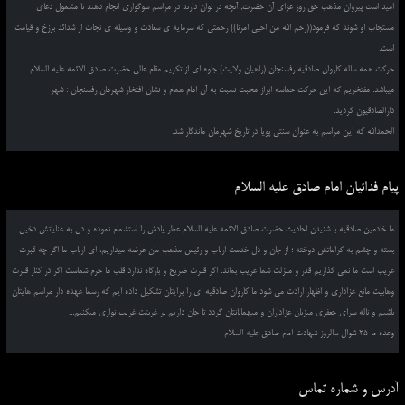
امید است پیروان مذهب حق روز عزای آن حضرت, آنچه در توان دارند در مراسم سوگواری انجام دهند تا مشمول دعای
مستجاب او شوند که فرمود((رحم الله من احیی امرنا)) رحمتی که سرمایه ی سعادت و وسیله ی نجات از شدائد برزخ و قیامت
است.
حرکت همه ساله کاروان صادقیه رفسنجان (راهیان ولایت) جلوه ای از تکریم مقام عالی حضرت صادق الائمه علیه السلام
میباشد. مفتخریم که این حرکت حماسه ابراز محبت نسبت به آن امام همام و نشان افتخار شهرمان رفسنجان ؛ شهر
دارالصادقیون گردید.
الحمدالله که این مراسم به عنوان سنتی پویا در تاریخ شهرمان ماندگار شد.
پیام فدائیان امام صادق علیه السلام
ما خادمین صادقیه با شنیدن احادیث حضرت صادق الائمه علیه السلام عطر یادش را استشمام نموده و دل به عنایاتش دخیل
بسته و چشم به کراماتش دوخته ؛ از جان و دل خدمت ارباب و رئیس مذهب مان عرضه میداریم، ای ارباب ما اگر چه قبرت
غریب است ما نمی گذاریم قدر و منزلت شما غریب بماند. اگر قبرت ضریح و بارگاه ندارد قلب ما حرم شماست اگر در کنار قبرت
وهابیت مانع عزاداری و اظهار ارادت می شود ما کاروان صادقیه ای را برایتان تشکیل داده ایم که رسما عهده دار مراسم هایتان
باشیم و ناله سرای جعفری میزبان عزاداران و میهمانانتان گردد تا جان داریم بر غربتت غریب نوازی میکنیم...
وعده ما 25 شوال سالروز شهادت امام صادق علیه السلام
آدرس و شماره تماس