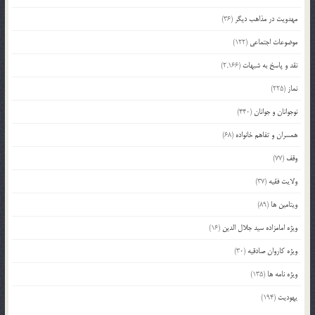
مهدویت در مذاهب دیگر
(36)
موضوعات اجتماعی
(122)
نقد و پاسخ به شبهات
(2,166)
نماز
(225)
نوجوانان و جوانان
(440)
همسران و تفاهم خانواده
(68)
وقف
(77)
ولایت فقیه
(37)
ویتامین ها
(89)
ویژه امامزاده سید جلال الدین
(16)
ویژه کاروان صادقیه
(30)
ویژه نامه ها
(135)
یهودیت
(194)