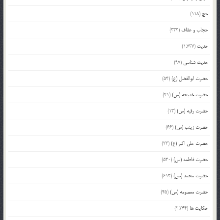
حج
(118)
حجاب و عفاف
(333)
حدیث
(1,737)
حدیث شناسی
(97)
حضرت ابوالفضل (ع)
(54)
حضرت خدیجه (س)
(41)
حضرت رقیه (س)
(13)
حضرت زینب (س)
(66)
حضرت علی اکبر (ع)
(23)
حضرت فاطمه (س)
(530)
حضرت محمد (ص)
(613)
حضرت معصومه (س)
(45)
حکایت ها
(2,244)