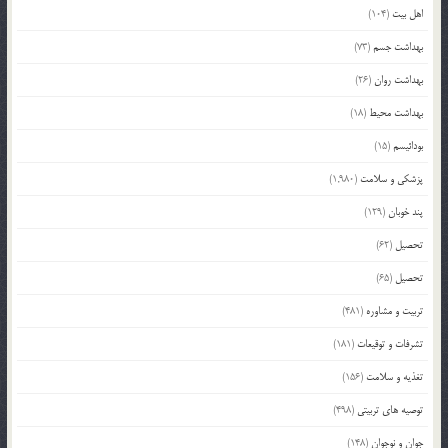
اهل بیت
(104)
بهداشت جسم
(73)
بهداشت روان
(26)
بهداشت محیط
(18)
بودائیسم
(15)
پزشکی و سلامت
(1,980)
پند خوبان
(129)
تحصیل
(62)
تحصیل
(65)
تربیت و مشاوره
(481)
تشرفات و توقیعات
(181)
تغذیه و سلامت
(156)
توصیه های تربیتی
(498)
جوان و نوجوان
(148)