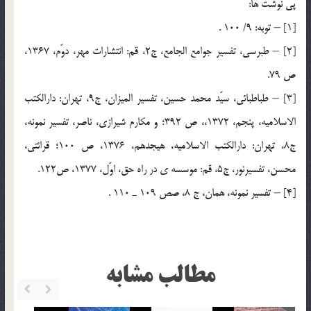
پي نوشت ها:
[1] – توبه: 9/ 100 .
[2] – طبرسي، تفسير جوامع الجامع، ج2، قم: انتشارات مهر، دوّم، 1367،
ص 79.
[3] – طباطبائي، سيّد محمد حسين، تفسير الميزان، ج9، تهران: دارالكتب
الاسلاميه، پنجم، 1372،، ص 392؛ و مكارم شيرازي، ناصر، تفسير نمونه،
ج8، تهران: دارالكتب الاسلاميه، هيجدهم، 1376، ص 100؛ قرائتي،
محسن، تفسيرنور، ج5، قم: موسسه ي در راه حق، اوّل، 1377، ص122.
[4] – تفسير نمونه، همان، ج 8، صص 109 ـ 110 .
مطالب مشابه