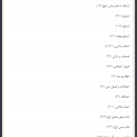
ارتباط با امام زمان (عج)
(14)
ازدواج
(371)
ازدواج
(117)
ازدواج موقت
(32)
اسلام شناسی
(2,661)
اصحاب و یاران
(37)
اصول اعتقادی
(777)
اطلاعیه ها
(26)
اعتقادات و اصول دین
(28)
اعتکاف
(43)
اعیاد اسلامی
(211)
امام جعفر صادق (ع)
(372)
امام حسن (ع)
(233)