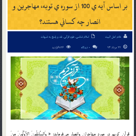
بر اساس آيه ي 100 از سوره ي توبه، مهاجرين و
انصار چه كساني هستند؟
خادم اهل البیت
اسلام شناسی
,
علوم قرآنی
,
نقد و پاسخ به شبهات
22 مرداد 94
0 دیدگاه
6826بازدید
قرآن كريم در مورد مهاجران وانصار مي‌فرمايد: « وَالسَّابِقُونَ الأوَّلُونَ مِنَ