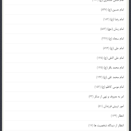
امام حسن عسکری (ع)
(172)
امام حسین (ع)
(847)
امام رضا (ع)
(182)
امام زمان (عج)
(583)
امام سجاد (ع)
(227)
امام علی (ع)
(894)
امام علی النقی (ع)
(165)
امام محمد باقر (ع)
(165)
امام محمد تقی (ع)
(146)
امام موسی کاظم (ع)
(152)
امر به معروف و نهی از منکر
(63)
امور تربیتی فرزندان
(51)
انتظار
(164)
انتظار از دیدگاه شخصیت ها
(17)