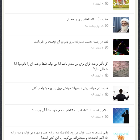
9 اسفند 03
حضرت آیت الله العظمی نوری همدانی
18 اردیبهشت 98
لطفا در زمينه اهميت شب‌زنده‌داري وموانع آن توضيحاتي بفرماييد.
2 اسفند 96
اگر تأثير ترجمه قرآن براي من بيشتر باشد آيا مي توانم فقط ترجمه آن را بخوانم؟ آيا
اشكالي ندارد؟
2 اسفند 96
خداوند نمي‌خواهد بيش از واجبات خودش، چيزي را بر خود واجب كني…
2 اسفند 96
سلامي كه بعد از اتمام نماز به 3 امام داده مي‌شود منشأ آن چيست؟
2 اسفند 96
وقتي شب‌ها به بستر خواب مي‌روم بلافاصله سه مرتبه حمد و سوره مي‌خوانم و سه مرتبه
الله اكبر، الحمدالله و سبحان‌الله مي‌گويم آيا اين كافي است؟