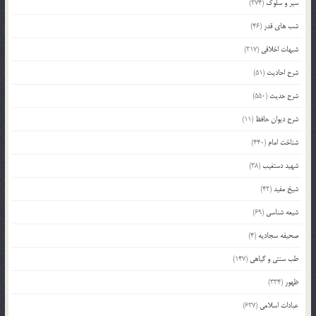
سیر و سلوک
(274)
شب های قدر
(46)
شبهات اخلاقی
(217)
شرح احادیث
(51)
شرح حدیث
(550)
شرح دیوان حافظ
(11)
شناخت امام
(440)
شهید دستغیب
(38)
شیخ مفید
(42)
شیعه شناسی
(69)
صحیفه سجادیه
(4)
طب سنتی و گیاهی
(147)
ظهور
(334)
عبادات اسلامی
(627)