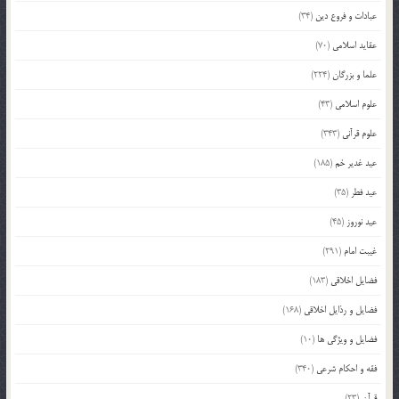
عبادات و فروع دین
(34)
عقاید اسلامی
(70)
علما و بزرگان
(224)
علوم اسلامی
(43)
علوم قرآنی
(343)
عید غدیر خم
(185)
عید فطر
(35)
عید نوروز
(45)
غیبت امام
(291)
فضایل اخلاقی
(183)
فضایل و رذایل اخلاقی
(168)
فضایل و ویژگی ها
(10)
فقه و احکام شرعی
(340)
قرآن
(23)