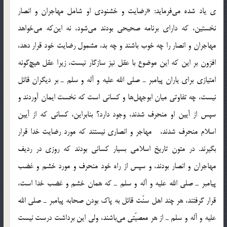
ي ياد شده مي‌فرمايد: «رضايت و خشنودي او شامل مهاجران و انصار
نخستين، كه داراي برنامه صحيحي بودند مي‌شود، نه اين‌كه مي‌خواهد
مهاجران و انصار را چه خوب باشند و چه بد، مشمول رضايت خود قرار دهد،
افزون بر اين كه اين موضوع با عقل نيز سازگار نيست، زيرا عقل هيچ‌گونه
امتيازي براي ياران پيامبر ـ صلي الله عليه و آله و سلم ـ بر ديگران قائل
نيست، چه تفاوتي ميان ابوجهل‌ها و كساني است كه نخست ايمان آوردند و
سپس از آيين او منحرف شدند، وجود دارد؟ بنابراين، كساني كه از آيين
اسلام منحرف شدند، مهاجر و انصاري نيستند كه مورد رضايت خدا قرار
بگيرند. در متون تاريخ اسلامي بسيار كساني بودند كه روزي در رديف
مهاجران و انصار بودند، و سپس از راه خود منحرف و مورد خشم و غضب
پيامبر ـ صلي الله عليه و آله و سلم ـ كه همان خشم و غضب خدا است،
قرار گرفتند، هر چند اهل سنّت قائل به پاك بودن صحابه پيامبر ـ صلي الله
عليه و آله و سلم ـ از هر معصيّتي مي‌باشند، ولي اين برداشت درست نيست