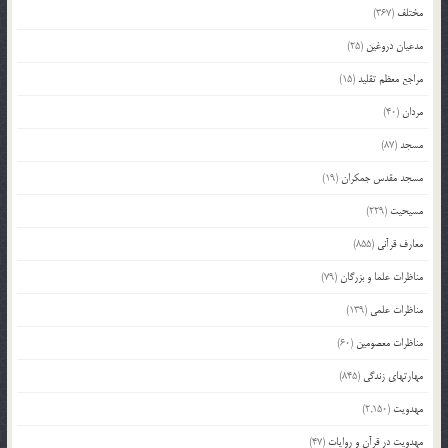
مختلف
(367)
مدعیان دروغین
(25)
مراجع معظم تقلید
(15)
مردان
(40)
مسجد
(87)
مسجد مقدس جمکران
(19)
مسیحیت
(229)
معارف قرآنی
(855)
مناظرات علما و بزرگان
(79)
مناظرات علمی
(139)
مناظرات معصومین
(60)
مهارتهای زندگی
(845)
مهدویت
(2,150)
مهدویت در قرآن و روایات
(47)