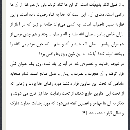
و از قبيل انكار بديهيّات است. اگر آن ها گناه كردند ولي باز هم خدا از آن ها
راضي است، معناي آن، اين است كه خدا به گناه رضايت داده است. و اين
نظريه بسيار ناصواب است. چه كسي مي‌تواند طلحه و زبير كه در آغاز از
ياران خاص پيامبر ـ صلي الله عليه و آله و سلم ـ بودند و هم چنين برخي از
همسران پيامبر ـ صلي الله عليه و آله و سلم ـ که خون مردم بي گناه را
ريختند تبرئه كند؟ آيا خدا به اين خون ريزي‌ها راضي بود؟
در نتيجه رضايت و خشنودي خدا در آيه ی ياد شده روي يك عنوان كلّي
قرار گرفته و آن هجرت و نصرت و ايمان و عمل صالح است، تمام صحابه
مادامي كه تحت اين عناوين قرار داشتند مورد رضاي خدا بودند و زماني كه
از تحت اين عناوين خارج شدند، از تحت رضايت خدا نيز خارج مي شوند، و
ديگر به آن ها مهاجر و انصاري گفته نمي‌شود كه مورد رضايت خداوند تبارك
و تعالي قرار داشته باشند.[4]