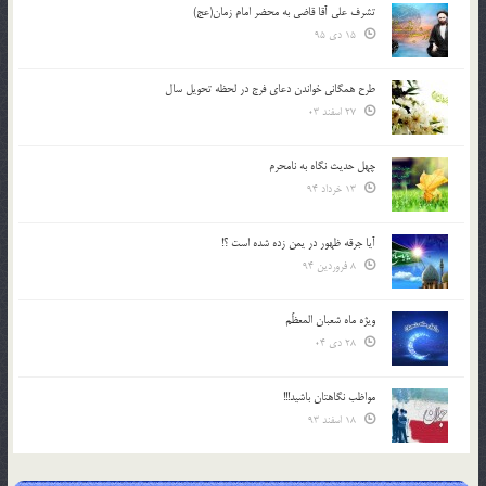
تشرف علي آقا قاضي به محضر امام زمان(عج)
15 دی 95
طرح همگانی خواندن دعای فرج در لحظه تحویل سال
27 اسفند 03
چهل حدیث نگاه به نامحرم
13 خرداد 94
آیا جرقه ظهور در یمن زده شده است ؟!
8 فروردین 94
ویژه ماه شعبان المعظّم
28 دی 04
مواظب نگاهتان باشید!!!
18 اسفند 93