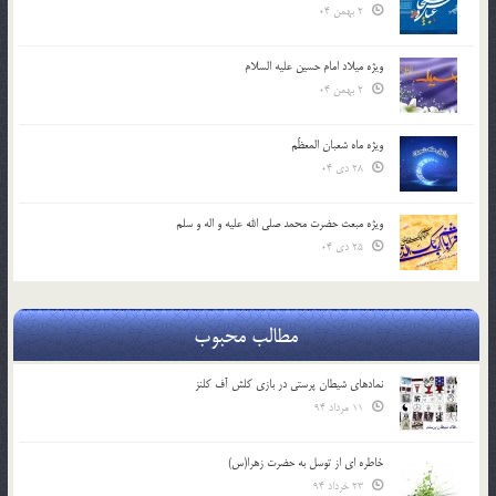
2 بهمن 04
ویژه میلاد امام حسین علیه السلام
2 بهمن 04
ویژه ماه شعبان المعظّم
28 دی 04
ویژه مبعث حضرت محمد صلی الله علیه و اله و سلم
25 دی 04
مطالب محبوب
نمادهای شیطان پرستی در بازی کلش آف کلنز
11 مرداد 94
خاطره ای از توسل به حضرت زهرا(س)
23 خرداد 94