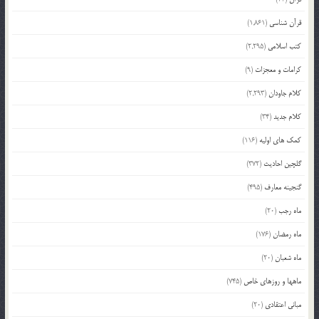
قرآن شناسی
(1,861)
کتب اسلامی
(2,295)
کرامات و معجزات
(9)
کلام جاودان
(2,293)
کلام جدید
(34)
کمک های اولیه
(116)
گلچین احادیث
(372)
گنجینه معارف
(495)
ماه رجب
(20)
ماه رمضان
(176)
ماه شعبان
(20)
ماهها و روزهای خاص
(745)
مبانی اعتقادی
(20)