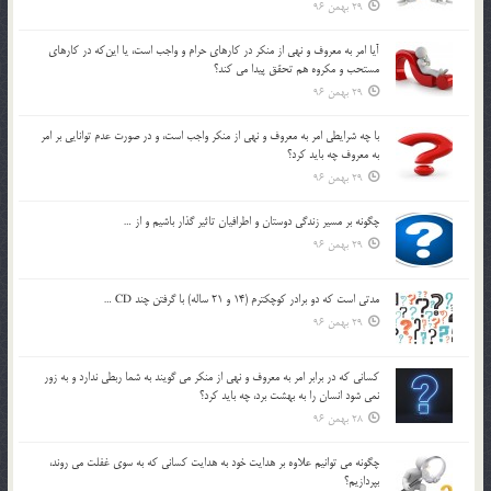
29 بهمن 96
آيا امر به معروف و نهي از منكر در كارهاي حرام و واجب است، يا اين‌كه در كارهاي
مستحب و مكروه هم تحقق پيدا مي كند؟
29 بهمن 96
با چه شرايطي امر به معروف و نهي از منکر واجب است، و در صورت عدم توانايي بر امر
به معروف چه بايد کرد؟
29 بهمن 96
چگونه بر مسير زندگي دوستان و اطرافيان تاثير گذار باشيم و از …
29 بهمن 96
مدتي است كه دو برادر كوچكترم (14 و 21 ساله) با گرفتن چند CD …
29 بهمن 96
كساني كه در برابر امر به معروف و نهي از منكر مي گويند به شما ربطي ندارد و به زور
نمي شود انسان را به بهشت برد، چه بايد كرد؟
28 بهمن 96
چگونه مي توانيم علاوه بر هدايت خود به هدايت كساني كه به سوي غفلت مي روند،
بپردازيم؟