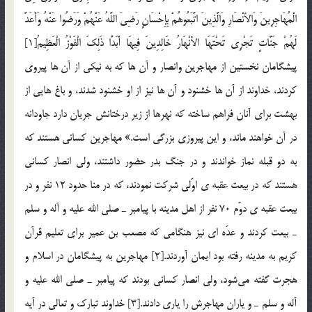
الْمُهَاجِرِينَ وَالأنْصَارِ وَالَّذِينَ اتَّبَعُوهُمْ بِإِحْسَانٍ رَضِيَ اللَّهُ عَنْهُمْ وَرَضُوا عَنْهُ وَأَعَدَّ
لَهُمْ جَنَّاتٍ تَجْرِي تَحْتَهَا الأنْهَارُ خَالِدِينَ فِيهَا أَبَدًا ذَلِكَ الْفَوْزُ الْعَظِيمُ[1]
پيشگامان نخستين از مهاجرين وانصار و آن ها كه به نيكي از آن ها پيروي
كردند، خداوند از آن ها خشنود و آن ها نيز از او خشنود شدند، و باغ هايي از
بهشت براي آنان فراهم ساخته كه نهرها از زير درختانش جريان دارد جاودانه
در آن خواهند ماند، و اين پيروزي بزرگي است.» مهاجرين كساني هستند كه
به دو قبله نماز خواندند و در جنگ بدر حضور داشتند، ولي انصار كساني
هستند كه در بيعت عقبه ي اوّلي شرکت نمودند، که در منا حدود 12 نفر و در
بيعت عقبه ي دوّم 70 نفر از اهل مدينه با پيامبر ـ صلي الله عليه و آله و سلم
ـ بيعت كردند و عدّه اي نيز هنگامي که مصعب بن عمير براي تعليم قرآن
كريم به مدينه رفته بود ايمان آوردند.[2] مهاجرين به پيشگامان در اسلام و
هجرت گفته مي‌شود، ولي انصار كساني بودند كه پيامبر ـ صلي الله عليه و
آله و سلم ـ و ياران مهاجرش را ياري دادند.[3] خداوند تبارك و تعالي در آيه