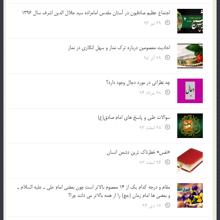
اجتماع عظیم صادقیون در آستان مقدس امامزاده سید جلال الدین اشرف سال 1396
29 تیر 96
احادیث معصومین درباره ترک نماز و سهل انگاری در نماز
29 آذر 95
چه نظراتی در مورد دجال وجود دارد؟
28 مرداد 94
سوالات طبی و پاسخ های امام صادق(ع)
28 اسفند 93
«نفس» خطرناک ترین دشمن انسان
26 اسفند 93
مقام و درجه كدام يك از 14 معصوم بالاتر است چون بعضي امام علي ـ عليه السلام ـ
و بعضي ها امام زمان (عج) را از همه بالاتر مي دانند چرا؟
12 دی 94