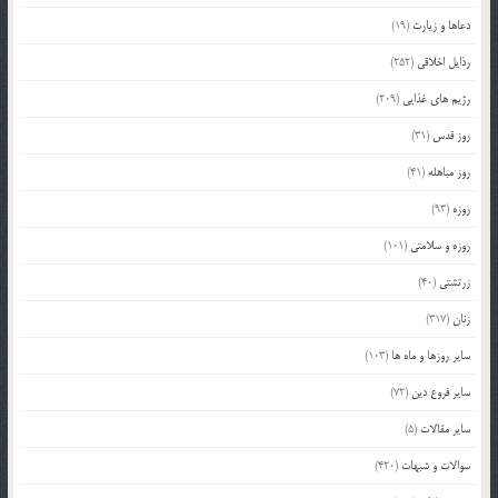
دعاها و زیارت
(19)
رذایل اخلاقی
(252)
رژیم های غذایی
(209)
روز قدس
(31)
روز مباهله
(41)
روزه
(93)
روزه و سلامتی
(101)
زرتشتی
(40)
زنان
(317)
سایر روزها و ماه ها
(103)
سایر فروع دین
(72)
سایر مقالات
(5)
سوالات و شبهات
(420)