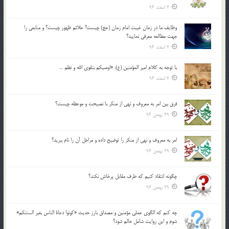
2 اسفند 96
وظايف ما در زمان غيبت امام زمان (عج) چيست؟ علائم ظهور چيست؟ و منابعي را
جهت مطالعه معرفي نماييد؟
2 اسفند 96
با توجه به كلام امير المؤمنين (ع): «اوصيكم بتقوي الله و نظم …
2 اسفند 96
فرق بين امر به معروف و نهي از منكر با نصيحت و موعظه چيست؟
29 بهمن 96
امر به معروف و نهي از منكر را توضيح داده و مراحل آن را نام ببريد؟
29 بهمن 96
چگونه انتقاد كنيم كه طرف مقابل پرخاش نكند؟
29 بهمن 96
چه كنم كه الگوي عملي مؤمنين و مصداق بارز حديث «كونوا دعاة الناس بغير السنتكم»
شوم و اين روايت شامل حالم شود؟