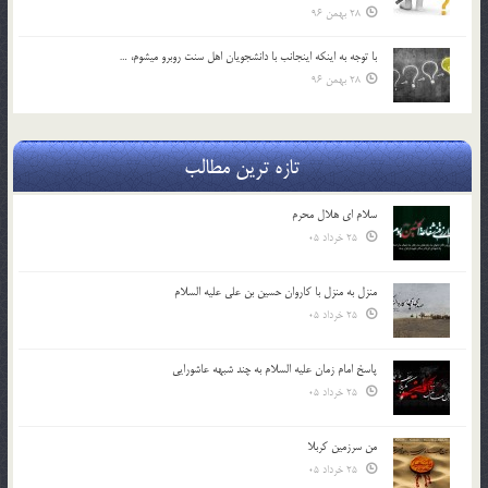
28 بهمن 96
با توجه به اينكه اينجانب با دانشجويان اهل سنت روبرو مي‎شوم، …
28 بهمن 96
تازه ترین مطالب
سلام ای هلال محرم
25 خرداد 05
منزل به منزل با کاروان حسین بن علی علیه السلام
25 خرداد 05
پاسخ امام زمان علیه السلام به چند شبهه عاشورایی
25 خرداد 05
من سرزمین کربلا
25 خرداد 05