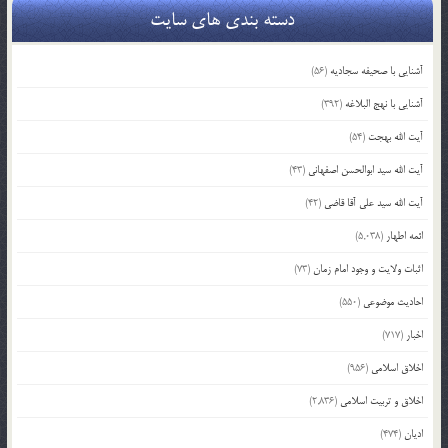
دسته بندی های سایت
آشنایی با صحیفه سجادیه
(56)
آشنایی با نهج البلاغه
(392)
آیت الله بهجت
(54)
آیت الله سید ابوالحسن اصفهانی
(43)
آیت الله سید علی آقا قاضی
(42)
ائمه اطهار
(5,038)
اثبات ولایت و وجود امام زمان
(73)
احادیث موضوعی
(550)
اخبار
(717)
اخلاق اسلامی
(956)
اخلاق و تربیت اسلامی
(2,836)
ادیان
(474)