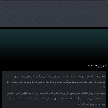
کاروان صادقیه
هدف از خلقت عالم معرفت و عبادت خداوند متعال است, و غرض از بعثت انبیاء از آدم تا خاتم تحقق آن است, رسول خدا (صلی
الله علیه و آله و سلم) برای تعلیم و تربیت بشریّت به معرفت و عبادت ,قرآن و کسی که نزد او علم تمام قرآن است به یادگار
گذاشت.
هرچند حوادث روزگار نگذاشت مفسّر معصومِ قرآن, پرده از حقایق کتاب خدا بردارد ولی در فرصت کوتاهی که برای ششمین
اختر فرزوان آسمان هدایت پیش آمد,شاهراه مذهب حق را برای رهروانِ از خلقت باز کرد , و فطرت تشنه انسانیت را به آب
حیات عبادت و معرفت سیرآب کرد.