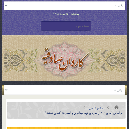
پنجشنبه , 15 مرداد 1405
اسلام شناسی
بر اساس آيه ي 100 از سوره ي توبه، مهاجرين و انصار چه كساني هستند؟