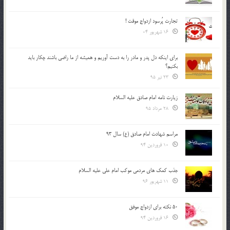
تجارت پُرسود ازدواج موقت !
16 شهریور 04
براي اينكه دل پدر و مادر را به دست آوريم و هميشه از ما راضي باشند چكار بايد
بكنيم؟
23 تیر 95
زیارت نامه امام صادق علیه السلام
28 مرداد 95
مراسم شهادت امام صادق (ع) سال 93
10 فروردین 94
جذب کمک های مردمی موکب امام علی علیه السلام
11 شهریور 96
50 نکته برای ازدواج موفق
16 فروردین 94