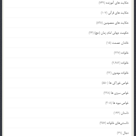
حکایت های آموزنده
(749)
حکایت های قرآنی
(107)
حکایت های معصومین
(838)
حکومت جهانی امام زمان (عج)
(24)
خاندان عصمت
(15)
خانواده
(227)
خانواده
(2,682)
خانواده مهدوی
(22)
خواص خوراکی ها
(550)
خواص سبزی ها
(228)
خواص میوه ها
(308)
داستان
(146)
دانستنی‌های خانواده
(357)
دجال
(29)