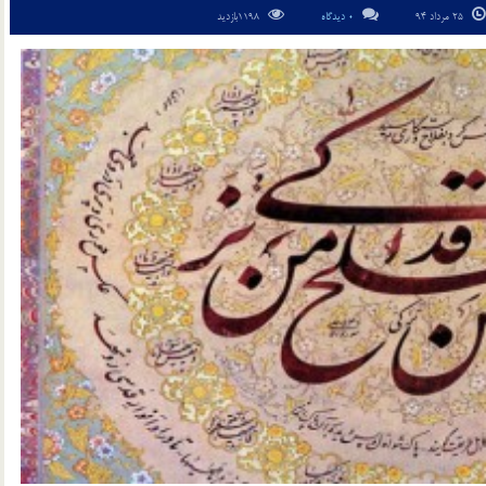
25 مرداد 94
0 دیدگاه
1198بازدید