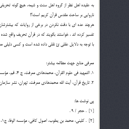
به عقيده اهل نظر از گروه اهل سنت و شيعه، هيچ گونه تحريف
ناروايي بر ساحت مقدس قرآن كريم است؟!
هرچند عده اي با دقت نکردن در برخي از روايات که بيشترشان
تفسير کرده اند ، خواستند بگويند که در قرآن تحريف واقع شده 
با توجه به دلايل عقلي ئ نقلي داده شده است و کسي دليلي مح
معرفي منابع جهت مطالعه بيشتر:
1. التمهيد في علوم القرآن، محمدهادي معرفت، ج 4، قم، مؤسسة النشر الاسلامي.
2. تاريخ قرآن، آيت الله محمدهادي معرفت،‌ تهران، نشر سازمان مطالعه و تدوين كتب علوم انساني دانشگاه‌ها (سمت)، بهار 1377، ص 154.
پي نوشت ها:
[1] . حجر / 9 .
[2] . كليني، محمد بن يعقوب، اصول كافي، مؤسسه الوفا، ج1، ص69.