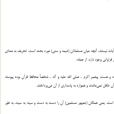
آيات نيستند، آنچه ميان مسلمانان (شيعه و سني) مورد بحث است، تحريف به معناي
راواني وجود دارد، از جمله:
 و هست. پيغمبر اكرم ـ صلي الله عليه و آله ـ شخصاً محافظ قرآن بوده پيوسته
ن غافل نمي‌ماندند و همواره به پاسداري از آن مي‌پرداختند.
 است. يعني همگان (جمهور مسلمين) آن را دست به دست و سينه به سينه، به طور