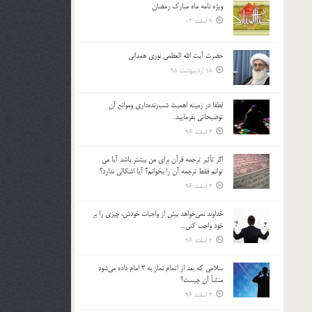
ویژه نامه ماه مبارک رمضان
بالا
9 اسفند 03
و
پایین
استفاده
حضرت آیت الله العظمی نوری همدانی
کنید.
18 اردیبهشت 98
لطفا در زمينه اهميت شب‌زنده‌داري وموانع آن
توضيحاتي بفرماييد.
2 اسفند 96
اگر تأثير ترجمه قرآن براي من بيشتر باشد آيا مي
توانم فقط ترجمه آن را بخوانم؟ آيا اشكالي ندارد؟
2 اسفند 96
خداوند نمي‌خواهد بيش از واجبات خودش، چيزي را بر
خود واجب كني…
2 اسفند 96
سلامي كه بعد از اتمام نماز به 3 امام داده مي‌شود
منشأ آن چيست؟
2 اسفند 96