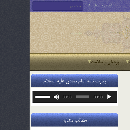
یکشنبه , 18 مرداد 1405
پزشکی و سلامت
زیارت نامه امام صادق علیه السلام
پخش‌کننده
برای
00:00
00:00
صوت
افزایش
یا
کاهش
صدا
مطالب مشابه
از
کلیدهای