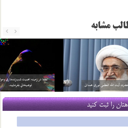
الب مشابه
خواهد بيش از واجبات خودش، چيزي را
سلامي كه بعد از اتمام نماز به 3 امام داده مي‌شود منشأ
بر خود واجب كني…
آن چيست؟
2 اسفند 96
هتان را ثبت کنید