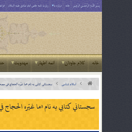
بِسْمِ اللَّـهِ الرَّحْمَـٰنِ الرَّحِيمِ
خانه
درباره ما
زیارت نامه خاص امام صادق علیه السلام
فراخو
خانه
کلام جاودان
ائمه اطهار
مهدویت
حد
اسلام شناسی
سجستاني كتابي به نام «ما غيّره الحجاج في مصح
سجستاني كتابي به نام «ما غيّره الحجاج 