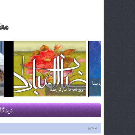
مط
اگر تأثير ترجمه قرآن براي من بيشتر باشد آيا مي توانم
خداوند نمي‌
فقط ترجمه آن را بخوانم؟ آيا اشكالي ندارد؟
2 اسفند 96
2 اسفند 96
دیدگا