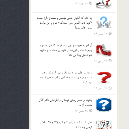
29 بهمن 96
چه كنم كه الگوي عملي مؤمنين و مصداق بارز حديث
«كونوا دعاة الناس بغير السنتكم» شوم و اين روايت
شامل حالم شود؟
29 بهمن 96
آيا امر به معروف و نهي از منكر در كارهاي حرام و
واجب است، يا اين‌كه در كارهاي مستحب و مكروه
هم تحقق پيدا مي كند؟
29 بهمن 96
با چه شرايطي امر به معروف و نهي از منکر واجب
است، و در صورت عدم توانايي بر امر به معروف چه
بايد کرد؟
29 بهمن 96
چگونه بر مسير زندگي دوستان و اطرافيان تاثير گذار
باشيم و از …
29 بهمن 96
مدتي است كه دو برادر كوچكترم (14 و 21 ساله) با
گرفتن چند CD …