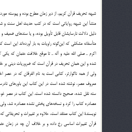
شبهه تحريف قرآن كريم، از دير زمان مطرح بوده و پيوسته مورد ا
منشأ اين شبهه رواياتي است كه در كتب حديث اهل سنت و شيعه، 
دليل دلالت نارسايشان قابل تأويل بوده، و يا سندهاي ضعيف و فاق
متأسفانه مشكلي كه اين‌گونه راويات به بار آورده‌اند اين است كه عد
اكرم ـ صلي الله عليه و آله ـ تا موقع خلافت عثمان كه يكي ك
شده و اين همان تحريف در قرآن است كه ضروريات ديني بر خل
ولي از همه ناگوارتر، كتابي است به نام الفرقان كه در عصر
معروف مصر، نوشته شده است در اين كتاب اين باورهاي نادر
سته نقل شده، صحيح دانسته شده است. اين كتاب در مصر غوغايي،
مصادره كتاب را كرد و نسخه‌هاي پخش نشده مصادره شد،‌ ولي د
نويسندة اين كتاب معتقد است، علاوه بر تغييرات و تحريفاتي ك