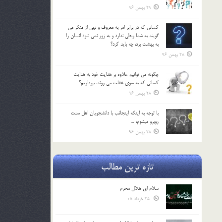
29 بهمن 96
كساني كه در برابر امر به معروف و نهي از منكر مي
گويند به شما ربطي ندارد و به زور نمي شود انسان را
به بهشت برد، چه بايد كرد؟
28 بهمن 96
چگونه مي توانيم علاوه بر هدايت خود به هدايت
كساني كه به سوي غفلت مي روند، بپردازيم؟
28 بهمن 96
با توجه به اينكه اينجانب با دانشجويان اهل سنت
روبرو مي‎شوم، …
28 بهمن 96
تازه ترین مطالب
سلام ای هلال محرم
25 خرداد 05