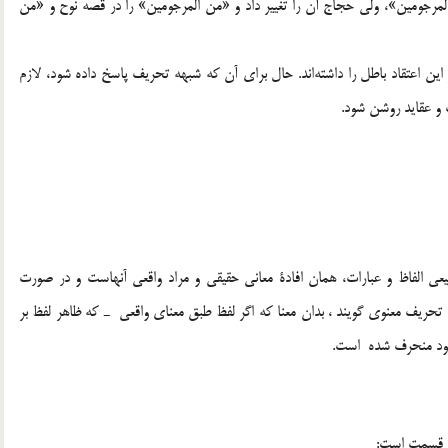
ود و در قصه لوط در همين سوره آيه 116، «من المرجومين»، ولي حجاج آن را تغيير داد و «من المرجومين» را در قصه نوح و «من
 اين اعتقاد باطل را داشته‌اند. حال براي آن كه شبهه تحريف پاسخ داده شود، لازم
 و عقايد روشن شود.
ي الفاظ و عبارات،‌ همان افادة معاني حقيقي و مراد واقعي آنهاست و در صورت
 تحريف معنوي ‌گويند ، بدان معنا كه اگر لفظ طبق معناي واقعي ـ كه ظاهر لفظ بر
ي خود منحرف شده است.
دو قسمت است: