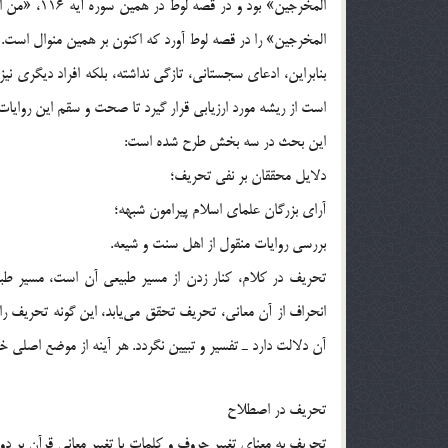
المخرجين» ب
المخرجين» را در قصه لوط آورد كه اكنون بر همين منوال است.
بنابراين، ادعاي سجستاني، تازگي نداشته، بلكه افراد ديگري نيز
است از ريشه مورد ارزيابي قرار گيرد تا صحت و سقم اين روايات
اين بحث در سه بخش طرح شده است:‌
دلايل محققان بر نفي تحريف؛
آراي بزرگان علماي اسلام پيرامون شبهه؛
بررسي روايات منقول از اهل سنت و شيعه.
تحريف در كلام، كنار زدن از مسير طبيعي آن است، مسير طبيع
انحراف از آن معاني، تحريف تحقق مي‌يابد، اين گونه تحريف را
آن دلالت دارد ـ تفسير و تبيين نگردد. هر آينه از موضع‌ اصل
تحريف در اصطلاح
تحريف به معناي تغيير حروف و كلمات يا تغيير معاني قرآن بر 