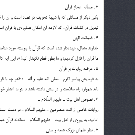
3 . مسأله اعجاز قرآن
يكي ديگر از مسائلي كه با شبهة تحريف در تضاد است و آن را قا
تبديل در كلمات قرآن، كه لازمه آن امكان هماوردي با قرآن است،
4 . ضمانت الهي
ما قرآن را نازل كرديم‏؛ و ما بطور قطع نگهدار آنيم‏!»، اين آيه
5 . عرضه روايات بر قرآن
بايد همواره راه سلامت را در پيش داشته باشد تا بتواند اعتبار 
6 . نصوص اهل بيت ـ عليهم السّلام ـ
روايات خاصي از ائمه معصومين ـ عليهم السّلام ـ در دست است 
اماميه، به پيروي از اهل بيت ـ عليهم السّلام ـ معتقدند قرآن 
7 . نظر علماي بزرگ شيعه و سني