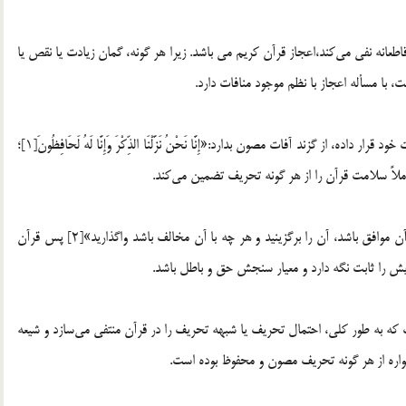
طعانه نفي مي‌كند،اعجاز قرآن کريم مي باشد. زيرا هر گونه، گمان زيادت يا نقص يا
 با مسأله اعجاز با نظم موجود منافات دارد.
خداوند متعال، عهده‌دار شده است كه قرآن را پيوسته مورد عنايت خود قرار داده، از گزند آفات مصون بدارد:«إِنَّا نَحْنُ نَزَّلْنَا الذِّكْرَ وَإِنَّا لَهُ لَحَافِظُونَ[1]؛
 كاملاً سلامت قرآن را از هر گونه تحريف تضمين مي‌كند.
به فرمايش پيامبر اكرم ـ صلي الله عليه و آله ـ :‌ «هر چه با قرآن موافق‌ باشد، آن را برگزينيد و هر چه با آن مخالف باشد واگذاريد»[2] پس قرآن
خويش را ثابت نگه دارد و معيار سنجش حق و باطل باشد.
كه به طور كلي، احتمال تحريف يا شبهه تحريف را در قرآن منتفي مي‌سازد و شيعه
همواره از هر گونه تحريف مصون و محفوظ بوده است.