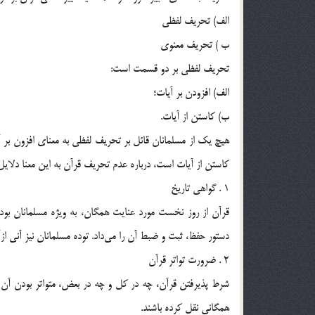
الف) تحريف لفظي
ب ) تحريف معنوي
تحريف لفظي بر دو قسمت است:
الف) افزودن بر آيات؛
ب) كاستن از آيات.
هيچ يك از مسلمانان قائل بر تحريف لفظي به معناي افزون بر 
كاستن از آيات است، درباره عدم تحريف قرآن به اين معنا دلايل ف
1 . گواهي تاريخ
قرآن از روز نخست مورد عنايت همگان، به ويژه مسلمانان بوده
دستور حفظ، ثبت و ضبط آن را مي‌داد. توده مسلمانان نيز آني ازآ
2 . ضرورت تواتر قرآن
شرط پذيرفتن قرآن، چه در كل و چه در بعض، متواتر بودن آن
همگاني نقل كرده باشند.