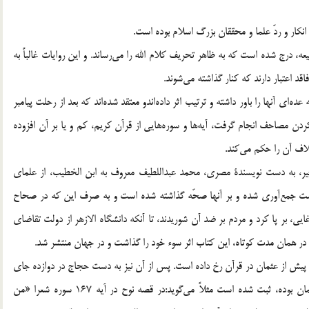
نكار و ردّ علما و محققان بزرگ اسلام بوده است.
درج شده است كه به ظاهر تحريف كلام الله را مي‌رساند. و اين روايات غالباً به
د اعتبار دارند كه كنار گذاشته مي‌شوند.
ه‌اي آنها را باور داشته‌ و ترتيب اثر داده‌اندو معتقد شده‌اند كه بعد از رحلت پيامبر
ردن مصاحف انجام گرفت، آيه‌ها و سوره‌هايي از قرآن كريم، كم و يا بر آن افزوده
اف آن را حكم مي‌كند.
 اخير، به دست نويسندة مصري، محمد عبداللطيف معروف به ابن الخطيب، از علماي
ست جمع‌آوري شده و بر آنها صحّه گذاشته شده است و به صرف اين كه در صحاح
 بر پا كرد و مردم بر ضد آن شوريدند، تا آنكه دانشگاه الازهر از دولت‌ تقاضاي
ر همان مدت كوتاه، اين كتاب اثر سوء خود را گذاشت و در جهان منتشر ‌شد.
ه پيش از عثمان در قرآن رخ داده است. پس از آن نيز به دست حجاج در دوازده جاي
قرآن تغييرات اساسي رخ داده و بر خلاف آن چه در زمان عثمان بوده، ‌ثبت شده است مثلاً مي‌گويد:‌در قصه نوح در آيه 167 سوره شعرا «من