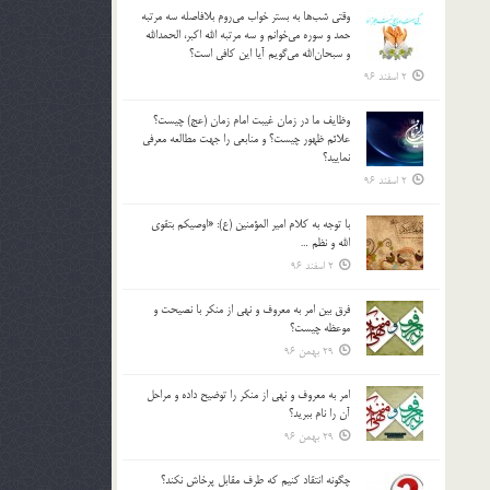
وقتي شب‌ها به بستر خواب مي‌روم بلافاصله سه مرتبه
حمد و سوره مي‌خوانم و سه مرتبه الله اكبر، الحمدالله
و سبحان‌الله مي‌گويم آيا اين كافي است؟
2 اسفند 96
وظايف ما در زمان غيبت امام زمان (عج) چيست؟
علائم ظهور چيست؟ و منابعي را جهت مطالعه معرفي
نماييد؟
2 اسفند 96
با توجه به كلام امير المؤمنين (ع): «اوصيكم بتقوي
الله و نظم …
2 اسفند 96
فرق بين امر به معروف و نهي از منكر با نصيحت و
موعظه چيست؟
29 بهمن 96
امر به معروف و نهي از منكر را توضيح داده و مراحل
آن را نام ببريد؟
29 بهمن 96
چگونه انتقاد كنيم كه طرف مقابل پرخاش نكند؟