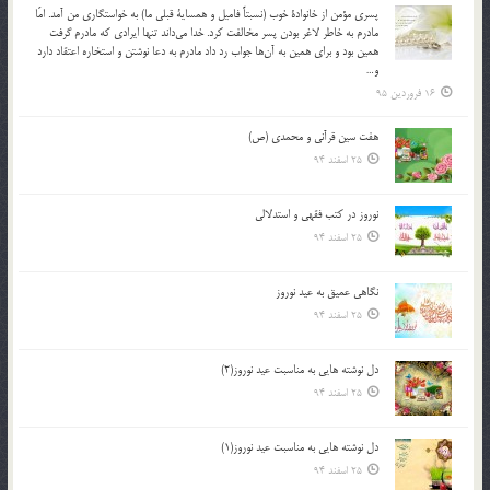
پسري مؤمن از خانوادة خوب (نسبتاً فاميل و همساية قبلي ما) به خواستگاري من آمد. امّا
مادرم به خاطر لاغر بودن پسر مخالفت كرد. خدا مي‌داند تنها ايرادي كه مادرم گرفت
همين بود و براي همين به آن‌ها جواب رد داد مادرم به دعا نوشتن و استخاره اعتقاد دارد
و…
16 فروردین 95
هفت سین قرآنی و محمدی (ص)
25 اسفند 94
نوروز در كتب فقهى و استدلالى‏
25 اسفند 94
نگاهى عميق به عيد نوروز
25 اسفند 94
دل نوشته هایی به مناسبت عید نوروز(2)
25 اسفند 94
دل نوشته هایی به مناسبت عید نوروز(1)
25 اسفند 94