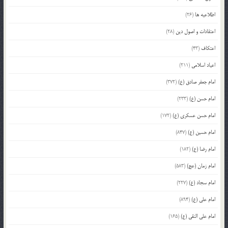
اطلاعیه ها
(26)
اعتقادات و اصول دین
(28)
اعتکاف
(43)
اعیاد اسلامی
(211)
امام جعفر صادق (ع)
(372)
امام حسن (ع)
(233)
امام حسن عسکری (ع)
(172)
امام حسین (ع)
(847)
امام رضا (ع)
(182)
امام زمان (عج)
(583)
امام سجاد (ع)
(227)
امام علی (ع)
(894)
امام علی النقی (ع)
(165)