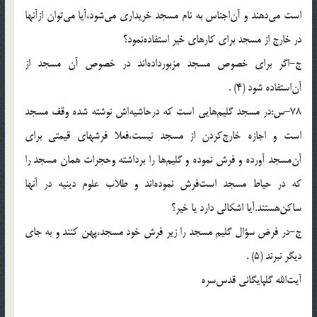
است مى‌دهند و آن‌اجناس به نام مسجد خريدارى مى‌شود،آيا مى‌توان ازآنها
در خارج از مسجد براى كارهاى خير استفاده‌نمود؟
ج-اگر براى خصوص مسجد مزبورداده‌اند در خصوص آن مسجد از
آن‌استفاده شود (4) .
78-س:در مسجد گليم‌هايى است كه درحاشيه‌اش نوشته شده وقف مسجد
است و اجازه خارج‌كردن از مسجد نيست،فعلا فرشهاى قيمتى براى
آن‌مسجد آورده و فرش نموده و گليم‌ها را برداشته وحجرات همان مسجد را
كه در حياط مسجد است‌فرش نموده‌اند و طلاب علوم دينيه در آنها
ساكن‌هستند.آيا اشكالى دارد يا خير؟
ج-در فرض سؤال گليم مسجد را زير فرش خود مسجد،پهن كنند و به جاى
ديگر نبرند (5) .
آيت‌الله گلپايگانى قدس‌سره