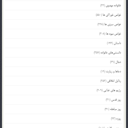
خانواده مهدوی
(22)
خواص خوراکی ها
(550)
خواص سبزی ها
(228)
خواص میوه ها
(308)
داستان
(146)
دانستنی‌های خانواده
(357)
دجال
(29)
دعاها و زیارت
(19)
رذایل اخلاقی
(252)
رژیم های غذایی
(209)
روز قدس
(31)
روز مباهله
(41)
روزه
(93)