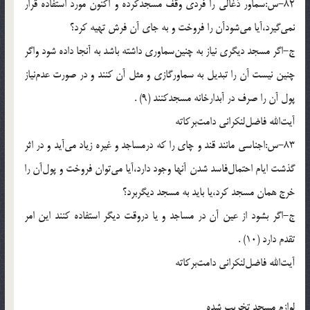
82-س:سماور ذغالى را فردى وقف مسجدكرده و اكنون مورد استفاده قرار
نمى‌گيرد،آيا مى‌شودآن را فروخت و به جاى آن فرش تهيه كرد؟
ج-اگر مسجد ديگرى نياز به چنين‌سماورى داشته باشد به آنجا داده شود واگر
چنين نيست آن را تبديل به سماورگازى و مثل آن كنند و در صورت عدم‌نياز
پول آن را صرف در آبدارخانه مسجدكنند (9) .
آيت‌الله فاضل‌لنكرانى دامت‌بركاته
83-س:اجناسى مانند قند و چاى را كه درمساجد و غيره زياد مى‌آيد و در اثر
گذشت ايام احتمال‌فاسد شدن آنها وجود دارد،آيا مى‌توان فروخت و پول‌آن را
خرج همان مسجد كرد،يا بايد به مسجد ديگربرد؟
ج-اگر بشود از عين آن در مساجد و يا دروقت ديگر استفاده كنند اين امر
تقدم دارد (10) .
آيت‌الله فاضل‌لنكرانى دامت‌بركاته
لوازم مسجد تخريب شده