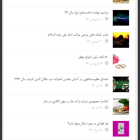
مراسم شهادت امام صادق (ع) سال 93
10 فروردین 94
جذب کمک های مردمی موکب امام علی علیه السلام
11 شهریور 96
50 نکته برای ازدواج موفق
16 فروردین 94
اجتماع عظیم صادقیون در آستان مقدس امامزاده سید جلال الدین اشرف سال 1396
29 تیر 96
احادیث معصومین درباره ترک نماز و سهل انگاری در نماز
29 آذر 95
چه نظراتی در مورد دجال وجود دارد؟
28 مرداد 94