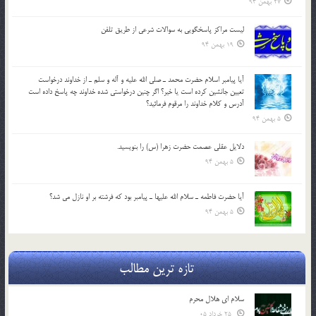
27 بهمن 94
لیست مراکز پاسخگویی به سوالات شرعی از طریق تلفن
19 بهمن 94
آيا پيامبر اسلام حضرت محمد ـ صلي الله عليه و آله و سلم ـ از خداوند درخواست
تعيين جانشين کرده است يا خير؟ اگر چنين درخواستي شده خداوند چه پاسخ داده است
آدرس و کلام خداوند را مرقوم فرمائيد؟
5 بهمن 94
دلايل عقلي عصمت حضرت زهرا (س) را بنويسيد.
5 بهمن 94
آيا حضرت فاطمه ـ سلام الله عليها ـ پيامبر بود كه فرشته بر او نازل مي شد؟
5 بهمن 94
تازه ترین مطالب
سلام ای هلال محرم
25 خرداد 05