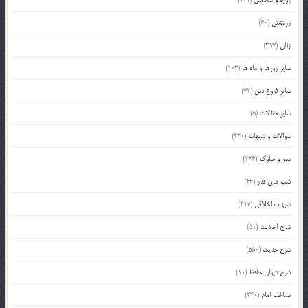
روزه و سلامتی
(101)
زرتشتی
(40)
زنان
(317)
سایر روزها و ماه ها
(103)
سایر فروع دین
(72)
سایر مقالات
(5)
سوالات و شبهات
(420)
سیر و سلوک
(274)
شب های قدر
(46)
شبهات اخلاقی
(217)
شرح احادیث
(51)
شرح حدیث
(550)
شرح دیوان حافظ
(11)
شناخت امام
(440)