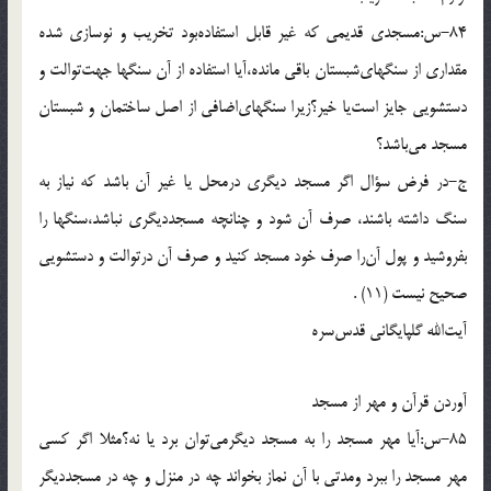
84-س:مسجدى قديمى كه غير قابل استفاده‌بود تخريب و نوسازى شده
مقدارى از سنگهاى‌شبستان باقى مانده،آيا استفاده از آن سنگها جهت‌توالت و
دستشويى جايز است‌يا خير؟زيرا سنگهاى‌اضافى از اصل ساختمان و شبستان
مسجد مى‌باشد؟
ج-در فرض سؤال اگر مسجد ديگرى درمحل يا غير آن باشد كه نياز به
سنگ داشته باشند، صرف آن شود و چنانچه مسجدديگرى نباشد،سنگها را
بفروشيد و پول آن‌را صرف خود مسجد كنيد و صرف آن درتوالت و دستشويى
صحيح نيست (11) .
آيت‌الله گلپايگانى قدس‌سره
آوردن قرآن و مهر از مسجد
85-س:آيا مهر مسجد را به مسجد ديگرمى‌توان برد يا نه؟مثلا اگر كسى
مهر مسجد را ببرد ومدتى با آن نماز بخواند چه در منزل و چه در مسجدديگر