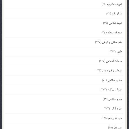
شهید دستغیب
(38)
شیخ مفید
(42)
شیعه شناسی
(69)
صحیفه سجادیه
(4)
طب سنتی و گیاهی
(147)
ظهور
(334)
عبادات اسلامی
(627)
عبادات و فروع دین
(34)
عقاید اسلامی
(70)
علما و بزرگان
(224)
علوم اسلامی
(43)
علوم قرآنی
(343)
عید غدیر خم
(185)
عید فطر
(35)