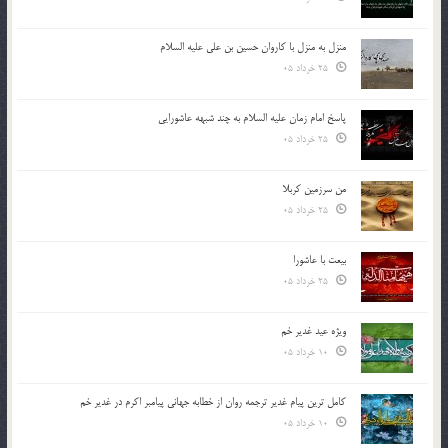
منزل به منزل با کاروان حسین بن علی علیه السلام
25 خرداد 05
پاسخ امام زمان علیه السلام به چند شبهه عاشورایی
25 خرداد 05
من سرزمین کربلا
25 خرداد 05
بیعت با عاشورا
25 خرداد 05
ویژه عید غدیر خم
10 خرداد 05
کامل ترین پیام غدیر ترجمه روان از خطابه جهانی پیامبر اکرم در غدیر خم
10 خرداد 05