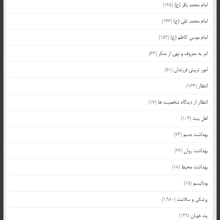
امام محمد باقر (ع)
(165)
امام محمد تقی (ع)
(146)
امام موسی کاظم (ع)
(152)
امر به معروف و نهی از منکر
(63)
امور تربیتی فرزندان
(51)
انتظار
(164)
انتظار از دیدگاه شخصیت ها
(17)
اهل بیت
(104)
بهداشت جسم
(73)
بهداشت روان
(26)
بهداشت محیط
(18)
بودائیسم
(15)
پزشکی و سلامت
(1,980)
پند خوبان
(129)