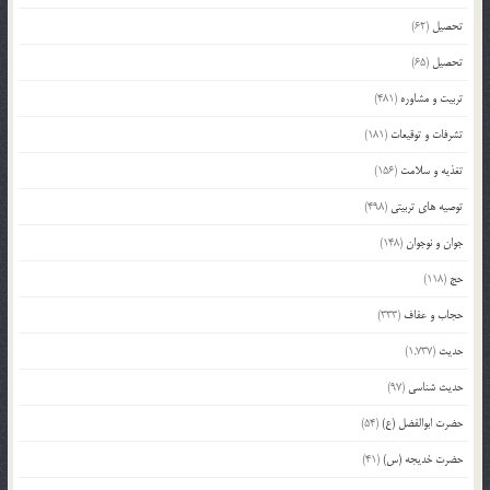
تحصیل
(62)
تحصیل
(65)
تربیت و مشاوره
(481)
تشرفات و توقیعات
(181)
تغذیه و سلامت
(156)
توصیه های تربیتی
(498)
جوان و نوجوان
(148)
حج
(118)
حجاب و عفاف
(333)
حدیث
(1,737)
حدیث شناسی
(97)
حضرت ابوالفضل (ع)
(54)
حضرت خدیجه (س)
(41)