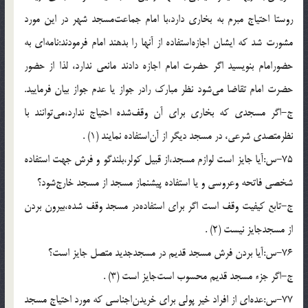
روستا احتياج مبرم به بخارى دارد،با امام جماعت‌مسجد شهر در اين مورد
مشورت شد كه ايشان اجازه‌استفاده از آنها را بدهند امام فرمودند:نامه‌اى به
حضورامام بنويسيد اگر حضرت امام اجازه دادند مانعى ندارد، لذا از حضور
حضرت امام تقاضا مى‌شود نظر مبارك رادر جواز يا عدم جواز بيان فرماييد.
ج-اگر مسجدى كه بخارى براى آن وقف‌شده احتياج ندارد،مى‌توانند با
نظرمتصدى شرعى، در مسجد ديگر از آن‌استفاده نمايند (1) .
75-س:آيا جايز است لوازم مسجد،از قبيل كولر،بلندگو و فرش جهت استفاده
شخصى فاتحه وعروسى و يا استفاده پيشنماز مسجد از مسجد خارج‌شود؟
ج-تابع كيفيت وقف است اگر براى استفاده‌در مسجد وقف شده،بيرون بردن
از مسجدجايز نيست (2) .
76-س:آيا بردن فرش مسجد قديم در مسجدجديد متصل جايز است؟
ج-اگر جزء مسجد قديم محسوب است‌جايز است (3) .
77-س:عده‌اى از افراد خير پولى براى خريدن‌اجناسى كه مورد احتياج مسجد