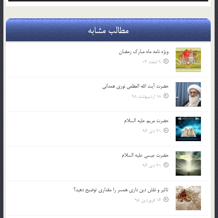
مطالب مشابه
ویژه نامه ماه مبارک رمضان
9 اسفند 03
حضرت آیت الله العظمی نوری همدانی
18 اردیبهشت 98
حضرت مریم علیه السلام
21 دی 96
حضرت عیسی علیه السلام
21 دی 96
تاثير و نقش دين داري همسر را مقداري توضيح دهيد؟
16 فروردین 95