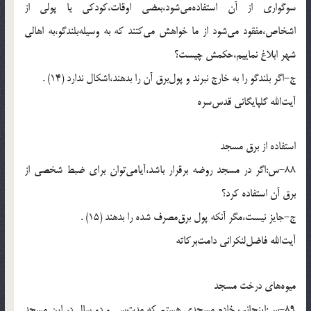
سوگوارى از آن استفاده‌مى‌شود،بعضى اوقات،كودكى يا پولى از
اشخاص،مفقود مى‌شود از ما خواهش مى‌كنند كه به وسيله‌بلندگو،به اهالى
شهر ابلاغ نماييم،حكمش چيست؟
ج-اگر بلندگو را به خارج نبرند و پول‌برق آن را بدهند،اشكال ندارد (14) .
آيت‌الله گلپايگانى قدس‌سره
استفاده از برق مسجد
88-س:اگر در مسجد روضه برقرار باشد،آيامى‌توان براى ضبط شخصى از
برق آن استفاده كرد؟
ج-جايز نيست،مگر آنكه پول برق‌مصرف شده را بدهند (15) .
آيت‌الله فاضل‌لنكرانى دامت‌بركاته
ميوه‌هاى درخت مسجد
89-س:اينجانب خادم مسجدى هستم كه مدت‌سى و دو سال در اين مسجد