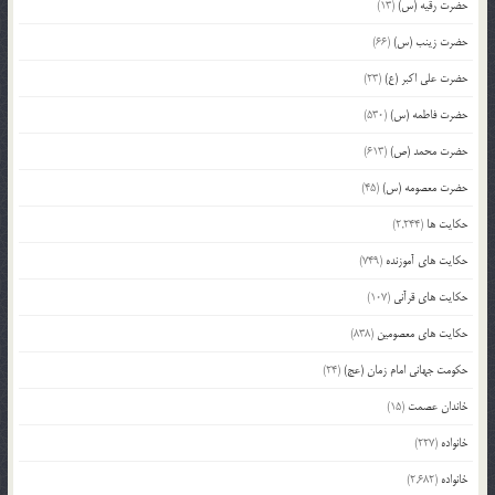
حضرت رقیه (س)
(13)
حضرت زینب (س)
(66)
حضرت علی اکبر (ع)
(23)
حضرت فاطمه (س)
(530)
حضرت محمد (ص)
(613)
حضرت معصومه (س)
(45)
حکایت ها
(2,244)
حکایت های آموزنده
(749)
حکایت های قرآنی
(107)
حکایت های معصومین
(838)
حکومت جهانی امام زمان (عج)
(24)
خاندان عصمت
(15)
خانواده
(227)
خانواده
(2,682)