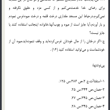
براى رضاى خدا خدمت‌مى‌كنم و از كسى مزد و حقوق نگرفته و
نمى‌گيرم،درحياط اين مسجد مقدارى درخت قلمه و درخت ميوه‌غرس نمودم
و بار آوردم،آيا جايز است از ميوه و چوب‌آنها،خانواده اينجانب استفاده كنند يا
جايز نيست؟
ج-اگر درختان را از مال خودتان غرس‌كرده‌ايد و وقف ننموده‌ايد،ميوه آن از
خودشماست و مى‌توانيد استفاده كنيد (16) .
پى‌نوشتها:
1-استفتاآت،ج 2،ص 386،س 125.
2-همان،ص 344،س 25.
3-همان،ص 345،س 27.
4-همان،ص 345،س 28.