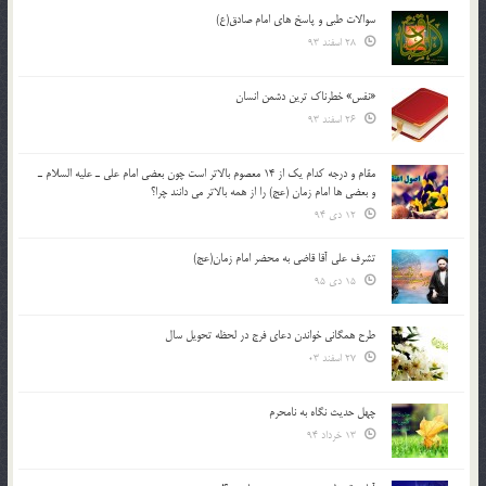
سوالات طبی و پاسخ های امام صادق(ع)
28 اسفند 93
«نفس» خطرناک ترین دشمن انسان
26 اسفند 93
مقام و درجه كدام يك از 14 معصوم بالاتر است چون بعضي امام علي ـ عليه السلام ـ
و بعضي ها امام زمان (عج) را از همه بالاتر مي دانند چرا؟
12 دی 94
تشرف علي آقا قاضي به محضر امام زمان(عج)
15 دی 95
طرح همگانی خواندن دعای فرج در لحظه تحویل سال
27 اسفند 03
چهل حدیث نگاه به نامحرم
13 خرداد 94