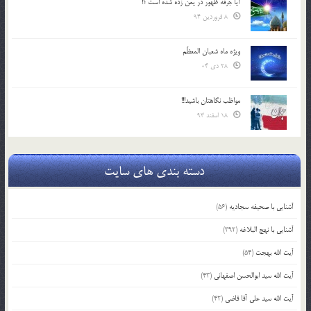
آیا جرقه ظهور در یمن زده شده است ؟!
8 فروردین 94
ویژه ماه شعبان المعظّم
28 دی 04
مواظب نگاهتان باشید!!!
18 اسفند 93
دسته بندی های سایت
آشنایی با صحیفه سجادیه
(56)
آشنایی با نهج البلاغه
(392)
آیت الله بهجت
(54)
آیت الله سید ابوالحسن اصفهانی
(43)
آیت الله سید علی آقا قاضی
(42)