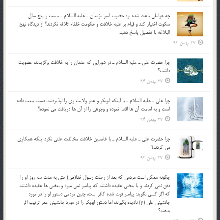
چه عواملي باعث شده بود حضرت امير مؤمنان ـ عليه السلام ـ بيست و پنج سال
سکوت اختيار کند و قيام بر عليه خلافت و حکومت خلفاء ثلاثه نکردند؟ از ديدگاه نهج
البلاغه با تفصيل پاسخ دهيد.
27 بهمن 94
چرا حضرت علي ـ عليه السلام ـ در شورايي كه عثمان را به خلافت برگزيدند، عضويت
داشت؟
27 بهمن 94
چرا علي ـ عليه السلام ـ با اينكه ابوبكر و عمر ولايت وي را نپذيرفتند، دست بيعت داده
است و به امامت آن ها اقتدا نموده و وجوهي را از آن ها دريافت مي نموده؟
27 بهمن 94
چرا حضرت علي ـ عليه السلام ـ با غاصبين خلافت مخالفت علني نکرد، بلكه همكاري
مي کردند؟
27 بهمن 94
چگونه ممكن است مردمي كه بعد از رحلت رسول خدا(ص) حتی به مدت سه روز او را
دفن نمي كردند و یا بعضي عقيده داشتند كه پيامبر نمي ميرد و بعضي ها عقيده داشتند
كه اگر كسي بگويد: پيامبر فوت شده كافر است، چنین مردمی دستور او را در مورد
جانشيني علي (ع) ناديده بگيرند، اما دستور ابوبكر را در مورد جانشيني عمر ترتیب اثر
بدهند؟