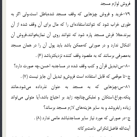
فروش لوازم مسجد
79-خريد و فروش چيزهايى كه وقف مسجد شده‌باطل است،ولى اگر به
طورى خراب شود كه نتواننداستفاده‌اى را كه مال براى آن وقف شده از آن
ببرند،مثلا فرش مسجد پاره شود كه نتوانند روى آن نمازبخوانند،فروش آن
اشكال ندارد و در صورتى كه‌ممكن باشد بايد پول آن را در همان مسجد
به‌مصرفى برسانند كه به مقصود وقف كننده نزديكترباشد (6) .
80-س:تبديل قرآن و كتب وقف شده در مساجدبه احسن،چه صورت دارد؟
ج-تا موقعى كه قابل استفاده است فروش‌و تبديل آن جايز نيست (7) .
81-س:چيزهايى كه به مسجد به عنوان نذرداده مى‌شود،مانند
پنكه،چراغ،استكان و نعلبكى‌چنانچه زايد بر احتياج باشد،آيا متولى مى‌تواند
زياده رابفروشد و به ساير هزينه‌هاى لازم مسجد برساند؟
ج-در صورتى كه مورد نياز ساير مساجدنباشد مانعى ندارد (8) .
آيت‌الله فاضل‌لنكرانى دامت‌بركاته