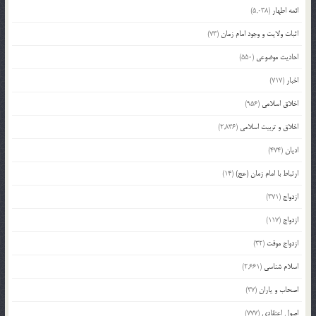
ائمه اطهار
(5,038)
اثبات ولایت و وجود امام زمان
(73)
احادیث موضوعی
(550)
اخبار
(717)
اخلاق اسلامی
(956)
اخلاق و تربیت اسلامی
(2,836)
ادیان
(474)
ارتباط با امام زمان (عج)
(14)
ازدواج
(371)
ازدواج
(117)
ازدواج موقت
(32)
اسلام شناسی
(2,661)
اصحاب و یاران
(37)
اصول اعتقادی
(777)