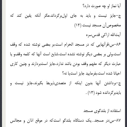
آيا نماز او چه صورت دارد؟
ج-جايز نيست و بايد به جاى اول‌برگرداند،مگر آنكه يقين كند كه
مخصوص‌آن مسجد نيست (12)
آيت‌الله اراكى قدس‌سره
86-س:قرآنهايى كه در مسجد الحرام است،بر بعضى نوشته شده كه وقف
است،ولى بر بعضى ديگر نوشته نشده است،شايع است آنها كه كلمه وقف‌و يا
عبارت ديگر كه مفهم وقف بودن باشد ندارد،جايز است‌بردارند و چنين كارى
احيانا شده است،بفرماييد جايز است‌يا نه؟
ج-برداشتن آنها بدون اينكه از متصدى‌ذيربط بگيرند،جايز نيست و
بايدبرگردانده شود (13) .
استفاده از بلندگوى مسجد
87-س:در مسجد…يك دستگاه بلندگو است‌كه در موقع اذان و مجالس