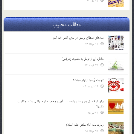
25 دی 04
مطالب محبوب
نمادهای شیطان پرستی در بازی کلش آف کلنز
11 مرداد 94
خاطره ای از توسل به حضرت زهرا(س)
23 خرداد 94
تجارت پُرسود ازدواج موقت !
16 شهریور 04
براي اينكه دل پدر و مادر را به دست آوريم و هميشه از ما راضي باشند چكار بايد
بكنيم؟
23 تیر 95
زیارت نامه امام صادق علیه السلام
28 مرداد 95