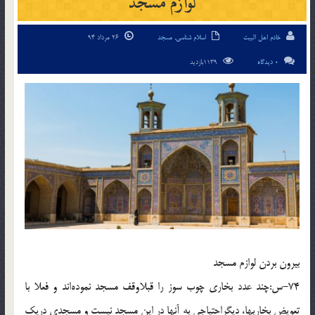
لوازم مسجد
خادم اهل البیت
اسلام شناسی
,
مسجد
26 مرداد 94
0 دیدگاه
1139بازدید
بيرون بردن لوازم مسجد
74-س:چند عدد بخارى چوب سوز را قبلاوقف مسجد نموده‌اند و فعلا با
تعويض بخاريها، ديگراحتياجى به آنها در اين مسجد نيست و مسجدى دريك