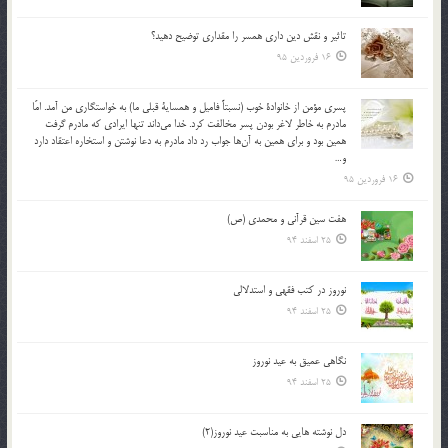
تاثير و نقش دين داري همسر را مقداري توضيح دهيد؟
16 فروردین 95
پسري مؤمن از خانوادة خوب (نسبتاً فاميل و همساية قبلي ما) به خواستگاري من آمد. امّا
مادرم به خاطر لاغر بودن پسر مخالفت كرد. خدا مي‌داند تنها ايرادي كه مادرم گرفت
همين بود و براي همين به آن‌ها جواب رد داد مادرم به دعا نوشتن و استخاره اعتقاد دارد
و…
16 فروردین 95
هفت سین قرآنی و محمدی (ص)
25 اسفند 94
نوروز در كتب فقهى و استدلالى‏
25 اسفند 94
نگاهى عميق به عيد نوروز
25 اسفند 94
دل نوشته هایی به مناسبت عید نوروز(2)