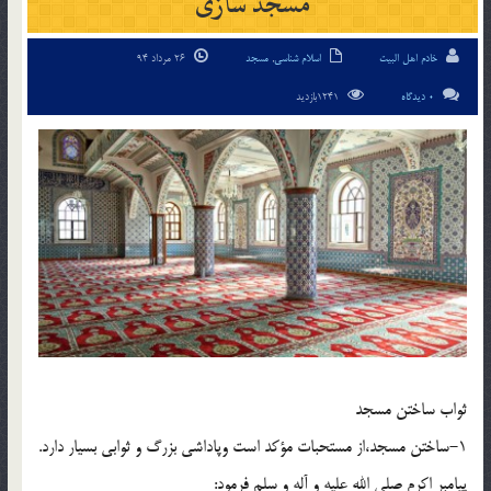
مسجد سازى
خادم اهل البیت
اسلام شناسی
,
مسجد
26 مرداد 94
0 دیدگاه
1241بازدید
ثواب ساختن مسجد
1-ساختن مسجد،از مستحبات مؤكد است وپاداشى بزرگ و ثوابى بسيار دارد.
پيامبر اكرم صلى الله عليه و آله و سلم فرمود: