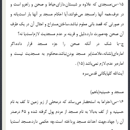
15-س:مسجدى كه علاوه بر شبستان،داراى‌حياط و صحن و راهرو است و
در عرف،همه آنها رامسجد مى‌خوانند،آيا احكام مسجد بر آنها بار است‌يانه و
در صورتى كه قصد بانى معلوم نباشد،ساختن‌مستراح و امثال آن در يك طرف
آن صحن چه‌صورت دارد.دليل و قرينه بر عدم مسجديت لازم‌است‌يا نه؟
ج-با شك در آنكه صحن را جزء مسجد قرار داده،اگر
اماره‌اى(نشانه،علامت)بر مسجد بودن‌نباشد،محكوم به مسجديت نيست و
اماره‌بر عدم،لازم نمى‌باشد (15) .
آيت‌الله گلپايگانى قدس‌سره
مسجد و حسينيه(باهم)
16-س:احتراما به استحضار مى‌رساند كه درمحلى از زير زمين تا كف به نام
حسينيه و از كف به‌بالا به نام مسجد از مردم پول گرفته شده و 65 درصدر
آن را جهاد،جهت احداث مسجد پرداخته است،چه حكمى دارد،مسجد است‌يا