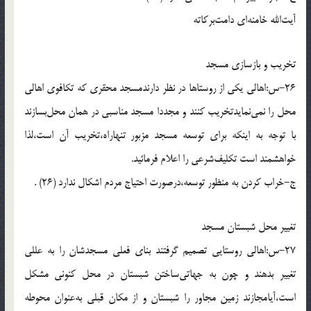
آيت‌الله خامنه‌اى دامت‌بركاته
تخريب و بازسازى مسجد
26-س:اهالى يكى از روستاها در نظر دارندمسجد محقرى كه تكافوى اهالى
محل را نمى‌نمايدتخريب كنند و مجددا مسجد مناسبى در همان محل‌بسازند
با توجه به اينكه براى توسعه مسجد مزبور تنهاراه،تخريب آن است،لذا
خواهشمند است تكليف‌شرعى را اعلام فرمائيد.
ج-خراب كردن به منظور توسعه،درصورت احتياج مردم اشكال ندارد (26) .
تغيير محل شبستان مسجد
27-س:اهالى روستايى تصميم گرفتند بناى فعلى مسجدشان را به عللى
تغيير بدهند و چون به جهاتى‌ساختن شبستان در محل كنونى مشكل
است،آيامجازند زمين مجاور را شبستان و از مكان قبلى به‌عنوان محوطه