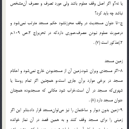
يا نه؟و اگر اصل وقف معلوم باشد ولى مورد تصرف و مصرف آن‌مشخص
نباشد چه بايد كرد؟
ج-تا عنوان مسجديت در وقف محرزنشود حكم مسجد مترتب نمى‌شود و
درصورت معلوم نبودن مصرف،صورى داردكه در تحرير(ج 2،ص 109،م
2.)مذكور است (7) .
زمين مسجد
8-اگر مسجدى ويران شود،زمين آن از مسجدبودن خارج نمى‌شود و احكام
مسجد در برخى موارد برآن جارى است،و همچنين اگر تمام روستا يا
شهرى‌كه مسجد در آن است،خراب شود مكانى كه مسجدبوده همچنان
عنوان مسجد دارد (8) .
9-زمين بدون ديوار و ساختمان را نيز مى‌توان‌مسجد قرار داد،بنابر اين اگر
زمينى را براى مسجد وقف كنند و به همين قصد در آن نماز خوانده