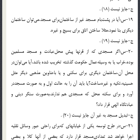
ج-جايز نيست (18) .
19-س:آيا در پشت‌بام مسجد غير از ساختمان‌براى مسجد،مى‌توان ساختمان
ديگرى بنا نمود،مثلا ساختن اتاق براى بسيج و غيره.
ج-جايز نيست (19) .
20-س:اگر مسجدى كه از قرنها پيش محل‌عبادت و مسجد مسلمين
بوده،خراب يا به وسيله‌عمال حكومت گذشته تخريب شده باشد،آيا مى‌توان‌در
محل آن،ساختمان ديگرى براى سكنى و يا باعناوين مذهبى ديگر مثل
حسينيه،تكيه و غيره‌ساخت؟يا بايد آن را به حالت اول و به صورت مسجددر
آورد و براى سكنه محل كه مسجدى هم ندارند،به‌صورت سنگر دينى و
عبادتگاه الهى قرار داد؟
ج-تبديل مسجد به غير آن جايز نيست (20) .
21-س:در طرح توسعه يكى از خيابانهاى كه‌براى راحتى عبور وسائل نقليه
اجرا خواهد شد تعدادى‌مسجد قرار دارد كه بعضى از آنها كلا و بعضى