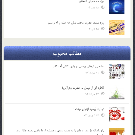
ویژه ماه شعبان المعظّم
28 دی 04
ویژه مبعث حضرت محمد صلی الله علیه و اله و سلم
25 دی 04
مطالب محبوب
نمادهای شیطان پرستی در بازی کلش آف کلنز
11 مرداد 94
خاطره ای از توسل به حضرت زهرا(س)
23 خرداد 94
تجارت پُرسود ازدواج موقت !
16 شهریور 04
براي اينكه دل پدر و مادر را به دست آوريم و هميشه از ما راضي باشند چكار بايد