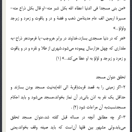
«من بنى مسجدا فى الدنيا اعطاه الله بكل شبر منه-او قال بكل ذراع منه-
مسيرة اربعين الف عام مدينة‌من ذهب و فضة و در و ياقوت و زمرد و زبرجد
ولؤلؤ…»
«هر كه در دنيا مسجدى بسازد،خداوند در برابر هروجب-يا فرمود:هر ذراع-به
مقدارى كه چهل هزارسال پيموده مى‌شود،شهرى از طلا و نقره و در و ياقوت
و زمرد و زبرجد و لؤلؤ به او عطا مى‌كند…» (1)
تحقق عنوان مسجد
2-اگر زمينى را به قصد قربت(قربة الى الله)به‌نيت مسجد بودن بسازند و
حداقل يك نفر به اذن بانى‌در آن نماز بخواند،مسجد مى‌شود و بايد احكام
مسجدنسبت‌به آن مراعات شود (2) .
3-گر چه مطابق آنچه در مساله قبل گفته شد،عنوان مسجد تحقق
مى‌يابد،ولى مشهور بين فقها آن‌است كه بايد صيغه وقف بخواند،يعنى