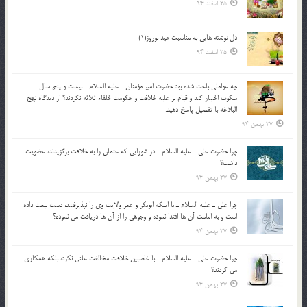
25 اسفند 94
دل نوشته هایی به مناسبت عید نوروز(1)
25 اسفند 94
چه عواملي باعث شده بود حضرت امير مؤمنان ـ عليه السلام ـ بيست و پنج سال
سکوت اختيار کند و قيام بر عليه خلافت و حکومت خلفاء ثلاثه نکردند؟ از ديدگاه نهج
البلاغه با تفصيل پاسخ دهيد.
27 بهمن 94
چرا حضرت علي ـ عليه السلام ـ در شورايي كه عثمان را به خلافت برگزيدند، عضويت
داشت؟
27 بهمن 94
چرا علي ـ عليه السلام ـ با اينكه ابوبكر و عمر ولايت وي را نپذيرفتند، دست بيعت داده
است و به امامت آن ها اقتدا نموده و وجوهي را از آن ها دريافت مي نموده؟
27 بهمن 94
چرا حضرت علي ـ عليه السلام ـ با غاصبين خلافت مخالفت علني نکرد، بلكه همكاري
مي کردند؟
27 بهمن 94