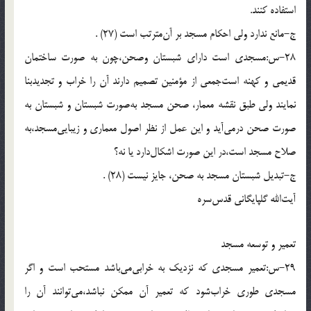
استفاده كنند.
ج-مانع ندارد ولى احكام مسجد بر آن‌مترتب است (27) .
28-س:مسجدى است داراى شبستان وصحن،چون به صورت ساختمان
قديمى و كهنه است‌جمعى از مؤمنين تصميم دارند آن را خراب و تجديدبنا
نمايند ولى طبق نقشه معمار، صحن مسجد به‌صورت شبستان و شبستان به
صورت صحن درمى‌آيد و اين عمل از نظر اصول معمارى و زيبايى‌مسجد،به
صلاح مسجد است،در اين صورت اشكال‌دارد يا نه؟
ج-تبديل شبستان مسجد به صحن، جايز نيست (28) .
آيت‌الله گلپايگانى قدس‌سره
تعمير و توسعه مسجد
29-س:تعمير مسجدى كه نزديك به خرابى‌مى‌باشد مستحب است و اگر
مسجدى طورى خراب‌شود كه تعمير آن ممكن نباشد،مى‌توانند آن را