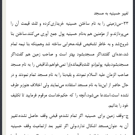
تغيير حسينيه به مسجد
23-س:زمينى را به نام ساختن حسينيه خريدارى‌كرده و ثلث قيمت آن را
مى‌پردازند،و از مؤمنين هم به‌نام حسينيه پول جمع آورى مى‌كنند،ساختن بنا
شروع‌شد و به خاطر تشخيص قبله،محرابى ساخته شد وهمينكه بنا نيمه تمام
شد،عده‌اى گفتند:اگر مسجدبشود بهتر است و صاحب زمين هم گفت:اگر
مسجدبشود،بقيه پولم(دو ثلث‌باقيمانده)را نمى‌خواهم،لذاقبض را به نام مسجد
صاحب الزمان عليه السلام نمودند و بقيه‌بنا را به نام مسجد تمام نمودند و در
حال حاضر از اين‌بنا به نام مسجد استفاده مى‌نمايند ولى اختلاف هنوزبر طرف
نشده است،استدعا مى‌شود،آنچه را كه حكم‌خداست مرقوم فرماييد تا تكليف
خود را بدانيم.
ج-وقف زمين براى حسينيه اگر تمام نشده‌و قبض وقف حاصل نشده،تغيير
آن به عنوان‌مسجد اشكال ندارد،ولى اگر تغيير بعد ازتماميت وقف حسينيه