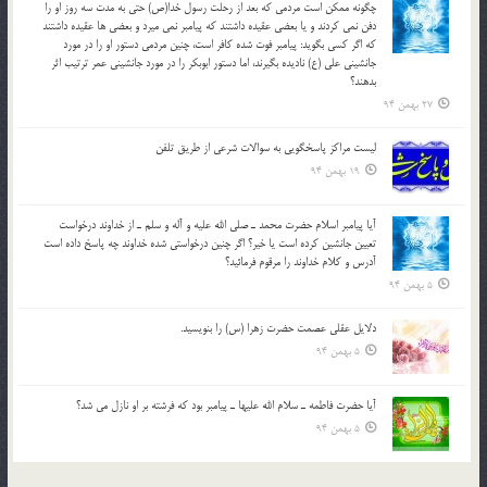
چگونه ممكن است مردمي كه بعد از رحلت رسول خدا(ص) حتی به مدت سه روز او را
دفن نمي كردند و یا بعضي عقيده داشتند كه پيامبر نمي ميرد و بعضي ها عقيده داشتند
كه اگر كسي بگويد: پيامبر فوت شده كافر است، چنین مردمی دستور او را در مورد
جانشيني علي (ع) ناديده بگيرند، اما دستور ابوبكر را در مورد جانشيني عمر ترتیب اثر
بدهند؟
27 بهمن 94
لیست مراکز پاسخگویی به سوالات شرعی از طریق تلفن
19 بهمن 94
آيا پيامبر اسلام حضرت محمد ـ صلي الله عليه و آله و سلم ـ از خداوند درخواست
تعيين جانشين کرده است يا خير؟ اگر چنين درخواستي شده خداوند چه پاسخ داده است
آدرس و کلام خداوند را مرقوم فرمائيد؟
5 بهمن 94
دلايل عقلي عصمت حضرت زهرا (س) را بنويسيد.
5 بهمن 94
آيا حضرت فاطمه ـ سلام الله عليها ـ پيامبر بود كه فرشته بر او نازل مي شد؟
5 بهمن 94