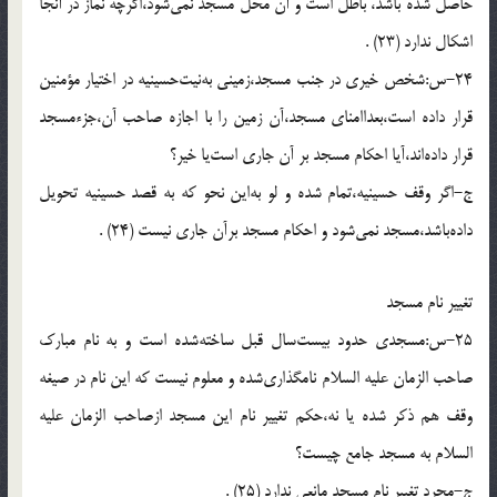
حاصل شده باشد، باطل است و آن محل مسجد نمى‌شود،اگرچه نماز در آنجا
اشكال ندارد (23) .
24-س:شخص خيرى در جنب مسجد،زمينى به‌نيت‌حسينيه در اختيار مؤمنين
قرار داده است،بعداامناى مسجد،آن زمين را با اجازه صاحب آن،جزءمسجد
قرار داده‌اند،آيا احكام مسجد بر آن جارى است‌يا خير؟
ج-اگر وقف حسينيه،تمام شده و لو به‌اين نحو كه به قصد حسينيه تحويل
داده‌باشد،مسجد نمى‌شود و احكام مسجد برآن جارى نيست (24) .
تغيير نام مسجد
25-س:مسجدى حدود بيست‌سال قبل ساخته‌شده است و به نام مبارك
صاحب الزمان عليه السلام نامگذارى‌شده و معلوم نيست كه اين نام در صيغه
وقف هم ذكر شده يا نه،حكم تغيير نام اين مسجد ازصاحب الزمان عليه
السلام به مسجد جامع چيست؟
ج-مجرد تغيير نام مسجد مانعى ندارد (25) .