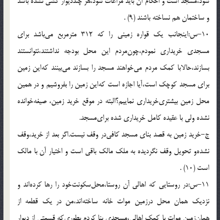
شود،مسجد است و احكام آن بايد مراعات شود،هر چندديوار كشى نشده باشد
و ساختمان هم نساخته باشند (9) .
10-س:اينجانب يك قواره زمينى را كه 312 مترمربع مى‌باشد براى
مسجدى خريدارى نمودم،چون‌مردم اين محل بودجه نداشتند،نتوانستند
بسازند،حالابا كمك مردم مى‌خواهند مسجد را بسازند مى‌بينند كه‌اين زمين
براى مسجد كوچك است،آيا اجازه است كه‌اين زمين را بفروشيم و در همين
محل زمين بيشترى‌خريدارى نماييم؟البته در موقع خريد زمين، صيغه‌خوانده
نشده ولى با عقيده كامل خريدارى شده براى‌مسجد.
ج-خريد زمين به قصد بناى مسجد كافى‌در وقف نيست.اگر بعد از خريد،وقف
نشده‌و تحويل وقف نگرديده به ملك مالك باقى است و اختيار آن با مالك
است (10) .
11-س:در روستايى كه اهالى آن روستا،محل‌سكونت‌خود را رها كرده‌اند و
نزديك همان محل درزمين موات خانه ساخته‌اند،من در يك قطعه از
همان‌زمين موات با كمك اهالى،مسجدى بنا كردم بطورى‌كه قسمتى از ديوار