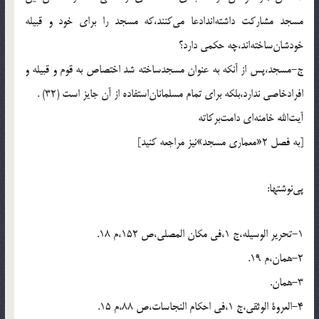
مسجد مشاركت داشته‌اندادعا مى‌كنند،كه مسجد را براى خود و قبيله
خودشان‌ساخته‌اند،چه حكمى دارد؟
ج-مسجد،پس از آنكه به عنوان مسجدساخته شد اختصاص به قوم و قبيله و
افرادخاصى ندارد،بلكه براى تمام مسلمانان‌استفاده از آن جايز است (32) .
آيت‌الله خامنه‌اى دامت‌بركاته
[به فصل 2«معمارى مسجد»نيز مراجعه كنيد]
پى‌نوشتها:
1-تحرير الوسيله،ج 1،فى مكان المصلى،ص 152،م 18.
2-همان،م 19.
3-همان.
4-العروة الوثقى،ج 1،فى احكام النجاسات،ص 88،م 15.