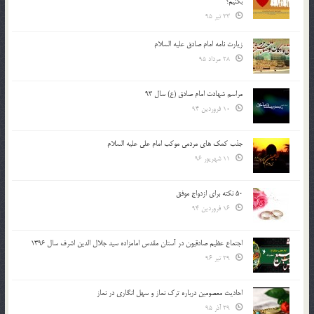
بكنيم؟
23 تیر 95
زیارت نامه امام صادق علیه السلام
28 مرداد 95
مراسم شهادت امام صادق (ع) سال 93
10 فروردین 94
جذب کمک های مردمی موکب امام علی علیه السلام
11 شهریور 96
50 نکته برای ازدواج موفق
16 فروردین 94
اجتماع عظیم صادقیون در آستان مقدس امامزاده سید جلال الدین اشرف سال 1396
29 تیر 96
احادیث معصومین درباره ترک نماز و سهل انگاری در نماز
29 آذر 95