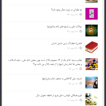
چه نظراتی در مورد دجال وجود دارد؟
28 مرداد 94
سوالات طبی و پاسخ های امام صادق(ع)
28 اسفند 93
«نفس» خطرناک ترین دشمن انسان
26 اسفند 93
مقام و درجه كدام يك از 14 معصوم بالاتر است چون بعضي امام علي ـ عليه السلام ـ
و بعضي ها امام زمان (عج) را از همه بالاتر مي دانند چرا؟
12 دی 94
تشرف علي آقا قاضي به محضر امام زمان(عج)
15 دی 95
طرح همگانی خواندن دعای فرج در لحظه تحویل سال
27 اسفند 03