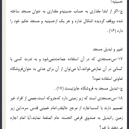
حسينيه؟
ج-اگر از ابتدا مقدارى به حساب حسينيه‌و مقدارى به عنوان مسجد ساخته
شده ووقف گرديده اشكال ندارد و هر يك ازحسينيه و مسجد حكم خود را
دارد (16) .
تغيير و تبديل مسجد
17-س:مسجدى كه در آن استفاده جماعت‌نمى‌شود و به ندرت كسى يا
كسانى در آن نمازمى‌خوانند،آيا مى‌توان از آن براى مدتى به عنوان‌فروشگاه
تعاونى استفاده نمود؟
ج-تبديل مسجد به فروشگاه جايزنيست (17) .
18-س:مسجدى است كه زير زمينى دارد كه‌متروكه است،جمعى از افراد خير
تصميم دارند با كسب‌اجازه از مرجع عاليقدر،امام خمينى قدس سره،اين زير
زمين راتبديل به صندوق قرض الحسنه عام المنفعة نمايند،آيا امام اجازه
مى‌دهند يا خير؟