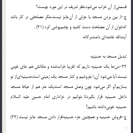
قسمتى‌از آن خراب مى‌شود،نظر شريف در اين مورد چيست؟
ج-از بين بردن مسجد يا جزئى از آن‌جايز نيست،مگر مصلحتى در كار باشد
كه‌نتوان از آن مصلحت دست كشيد و چشم‌پوشى كرد (21) .
آيت‌الله خامنه‌اى دامت‌بركاته
تبديل مسجد به حسينيه
22-س:ما يك حسينيه داريم كه تقريبا خراب‌شده و مكانش هم جاى خوبى
نيست،آيا مى‌شود آن‌را بفروشيم و كنار مسجد يك زمينى است‌حسينيه‌اى‌از نو
بسازيم؟و اگر مى‌شود چون وصل مسجد است‌يك متر هم از حياط مسجد
داخل حسينيه قرار بگيردتا بتوانيم در عزادارى امام حسين عليه السلام
حسينيه خوبى‌داشته باشيم؟
ج-فروش حسينيه و همچنين جزء حسينيه‌قرار دادن مسجد جايز نيست (22)
.