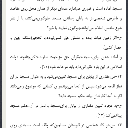
مسجد آماده است و ضررى هم‌ندارد عده‌اى ديگر از همان محل،روى مقاصد
و ياغرض شخصى،از به پايان رساندن مسجد جلوگيرى‌مى‌كنند،آيا از نظر
شرع مقدس اسلام مى‌توانندجلوگيرى نمايند يا خير؟
ج-اگر زمين موات بوده و متعلق حق كسى‌نبوده،با تحجير(سنگ چين و
حصار كشى).
و آماده شدن براى‌مسجد،ديگران حق مزاحمت ندارند،لاكن‌چنانچه دولت
اسلامى در اين باره مقرراتى‌دارد بايد مراعات شود (11) .
12-س:مقدارى از بيابان براى مسجد تعيين‌مى‌شود و به عنوان مسجد در آن
نماز اقامه مى‌شود،سپس از آنجا مى‌روند،براى كسانى كه موضوع رامى‌دانند
اگر به آنجا گذرشان بيفتد حكم مسجد دارد؟
ج-به مجرد تعيين مقدارى از بيابان براى‌مسجد و نماز در آن،حكم مسجد
پيدانمى‌كند (12) .
13-س:هر گاه شخصى در قبرستان مسلمين‌كه وقف است مسجدى روى