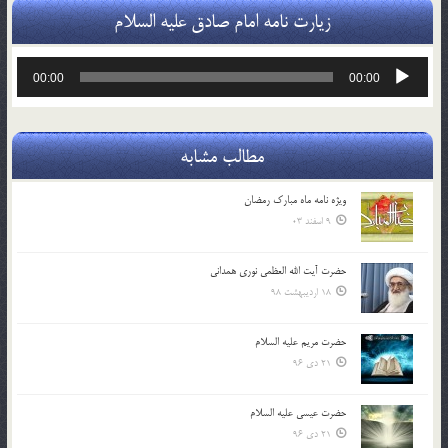
زیارت نامه امام صادق علیه السلام
پخش‌کننده
00:00
00:00
صوت
مطالب مشابه
ویژه نامه ماه مبارک رمضان
9 اسفند 03
حضرت آیت الله العظمی نوری همدانی
18 اردیبهشت 98
حضرت مریم علیه السلام
21 دی 96
حضرت عیسی علیه السلام
21 دی 96