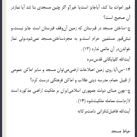
قبور اموات بنا كند، آياجايز است‌يا خير؟و اگر چنين مسجدى بنا شد آيا نمازدر
آن صحيح است؟
ج-ساختن مسجد در قبرستان كه زمين آن‌وقف قبرستان است جايز نيست،و
نبش‌قبور مسلمين حرام است،و به مجردساختن،مسجد نمى‌شود،ولى نماز
خواندن‌در آن مانعى ندارد (13) .
آيت‌الله گلپايگانى قدس‌سره
14-س:آيا روى زمين اصلاحات ارضى‌مى‌توان مسجد و ساير اماكن عمومى
از قبيل حمام، مدرسه دينى طلاب و اماكن فرهنگى درست كرد؟
ج-چون مبناى دولت جمهورى اسلامى‌ايران بر ملكيت اراضى مذكوره است
لازم‌است معامله ملكيت‌شود (14) .
آيت‌الله فاضل‌لنكرانى دامت‌بركاته
حياط مسجد