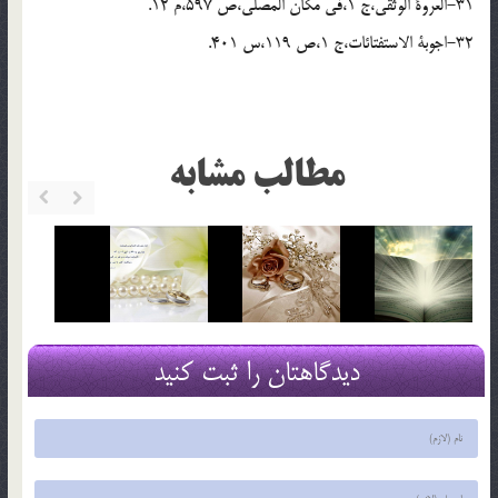
31-العروة الوثقى،ج 1،فى مكان المصلى،ص 597،م 12.
32-اجوبة الاستفتائات،ج 1،ص 119،س 401.
مطالب مشابه
دیدگاهتان را ثبت کنید