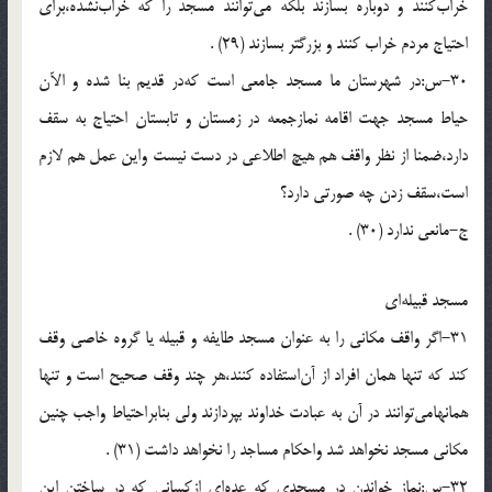
خراب‌كنند و دوباره بسازند بلكه مى‌توانند مسجد را كه خراب‌نشده،براى
احتياج مردم خراب كنند و بزرگتر بسازند (29) .
30-س:در شهرستان ما مسجد جامعى است كه‌در قديم بنا شده و الآن
حياط مسجد جهت اقامه نمازجمعه در زمستان و تابستان احتياج به سقف
دارد،ضمنا از نظر واقف هم هيچ اطلاعى در دست نيست واين عمل هم لازم
است،سقف زدن چه صورتى دارد؟
ج-مانعى ندارد (30) .
مسجد قبيله‌اى
31-اگر واقف مكانى را به عنوان مسجد طايفه و قبيله يا گروه خاصى وقف
كند كه تنها همان افراد از آن‌استفاده كنند،هر چند وقف صحيح است و تنها
همانهامى‌توانند در آن به عبادت خداوند بپردازند ولى بنابراحتياط واجب چنين
مكانى مسجد نخواهد شد واحكام مساجد را نخواهد داشت (31) .
32-س:نماز خواندن در مسجدى كه عده‌اى ازكسانى كه در ساختن اين