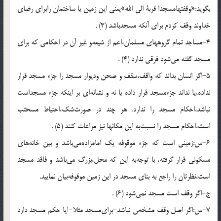
بگويد:«وقفتهامسجدا قربة الى الله‌»يعنى اين زمين يا ساختمان رابراى رضاى
خداوند وقف كردم براى آنكه مسجدباشد (3) .
4-مساجد تمام گروههاى مسلمان،اعم از شيعه‌و غير آن در احكامى كه براى
مسجد گفته مى‌شود فرقى ندارد (4) .
5-اگر انسان بداند كه واقف،سقف و صحن وديوار مسجد را جزء مسجد قرار
نداده،يا نداند جزءمسجد قرار داده يا نه و نشانه‌اى بر اينكه جزء مسجداست
نباشد،احكام مسجد را ندارد. هر چند در صورت‌شك،احتياط مسحتب
است،احكام مسجد را نسبت‌به اين مكانها نيز مراعات كنند (5) .
6-س:زمينى است كه جزء موقوفه يك امامزاده‌مى‌باشد و بين خانه‌هاى
مسكونى قرار گرفته، با توجه‌به اين كه محل،بزرگ مى‌باشد و فاقد مسجد
است،نظرتان را راجع به بناى مسجد در اين زمين موقوفه‌بيان نماييد.
ج-اگر وقف است مسجد نمى‌شود (6) .
7-س:اگر اصل وقف مشخص نباشد-براى‌مسجد مثلا-آيا حكم مسجد دارد