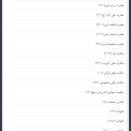
حضرت زینب (س)
(66)
حضرت علی اکبر (ع)
(23)
حضرت فاطمه (س)
(530)
حضرت محمد (ص)
(613)
حضرت معصومه (س)
(45)
حکایت ها
(2,244)
حکایت های آموزنده
(749)
حکایت های قرآنی
(107)
حکایت های معصومین
(838)
حکومت جهانی امام زمان (عج)
(24)
خاندان عصمت
(15)
خانواده
(227)
خانواده
(2,682)
خانواده مهدوی
(22)