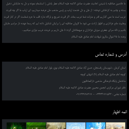
ما خادمین صادقیه با شنیدن احادیث حضرت صادق الائمه علیه السلام عطر یادش را استشمام نموده و دل به عنایاتش دخیل
بسته و چشم به کراماتش دوخته ؛ از جان و دل خدمت ارباب و رئیس مذهب مان عرضه میداریم، ای ارباب ما اگر چه قبرت
غریب است ما نمی گذاریم قدر و منزلت شما غریب بماند. اگر قبرت ضریح و بارگاه ندارد قلب ما حرم شماست اگر در کنار قبرت
وهابیت مانع عزاداری و اظهار ارادت می شود ما کاروان صادقیه ای را برایتان تشکیل داده ایم که رسما عهده دار مراسم هایتان
باشیم و ناله سرای جعفری میزبان عزاداران و میهمانانتان گردد تا جان داریم بر غربتت غریب نوازی میکنیم...
وعده ما 25 شوال سالروز شهادت امام صادق علیه السلام
آدرس و شماره تماس
استان کرمان ، شهرستان رفسنجان، حسن آباد صادق الائمه علیه السلام نوق، بلوار امام صادق علیه السلام
کوچه امام صادق علیه السلام (9) انتهای کوچه
ساختمان پایگاه فرهنگی مذهبی دارالصادقیون
دفتر شورای مرکزی انجمن محبین حضرت صادق الائمه علیه السلام
شماره تماس : 03434171563 – 09133928317
ائمه اطهار