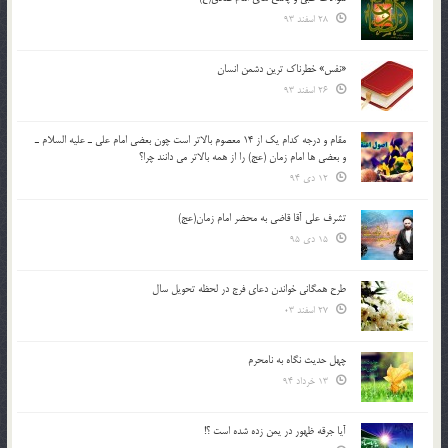
28 اسفند 93
«نفس» خطرناک ترین دشمن انسان
26 اسفند 93
مقام و درجه كدام يك از 14 معصوم بالاتر است چون بعضي امام علي ـ عليه السلام ـ
و بعضي ها امام زمان (عج) را از همه بالاتر مي دانند چرا؟
12 دی 94
تشرف علي آقا قاضي به محضر امام زمان(عج)
15 دی 95
طرح همگانی خواندن دعای فرج در لحظه تحویل سال
27 اسفند 03
چهل حدیث نگاه به نامحرم
13 خرداد 94
آیا جرقه ظهور در یمن زده شده است ؟!