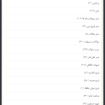
زرتشتی
(40)
زنان
(317)
سایر روزها و ماه ها
(103)
سایر فروع دین
(72)
سایر مقالات
(5)
سوالات و شبهات
(420)
سیر و سلوک
(274)
شب های قدر
(46)
شبهات اخلاقی
(217)
شرح احادیث
(51)
شرح حدیث
(550)
شرح دیوان حافظ
(11)
شناخت امام
(440)
شهید دستغیب
(38)