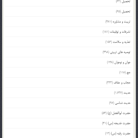
تحصیل
(62)
تحصیل
(65)
تربیت و مشاوره
(481)
تشرفات و توقیعات
(181)
تغذیه و سلامت
(156)
توصیه های تربیتی
(498)
جوان و نوجوان
(148)
حج
(118)
حجاب و عفاف
(333)
حدیث
(1,737)
حدیث شناسی
(97)
حضرت ابوالفضل (ع)
(54)
حضرت خدیجه (س)
(41)
حضرت رقیه (س)
(13)