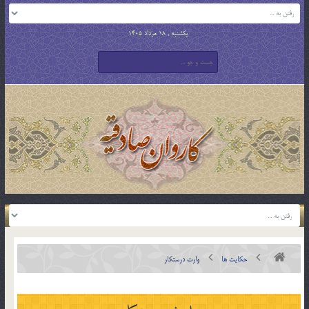
یکشنبه , 18 مرداد 1405
حکایت ها
وارث درستكار