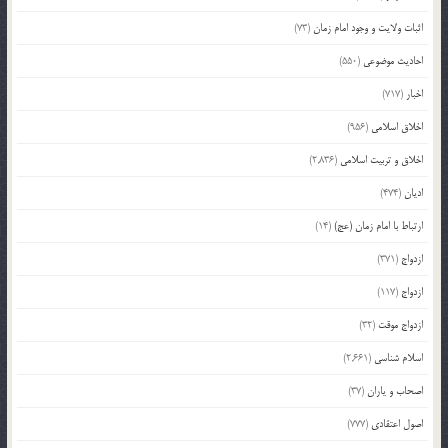
اثبات ولایت و وجود امام زمان
(73)
احادیث موضوعی
(550)
اخبار
(717)
اخلاق اسلامی
(956)
اخلاق و تربیت اسلامی
(2,836)
ادیان
(474)
ارتباط با امام زمان (عج)
(14)
ازدواج
(371)
ازدواج
(117)
ازدواج موقت
(32)
اسلام شناسی
(2,661)
اصحاب و یاران
(37)
اصول اعتقادی
(777)