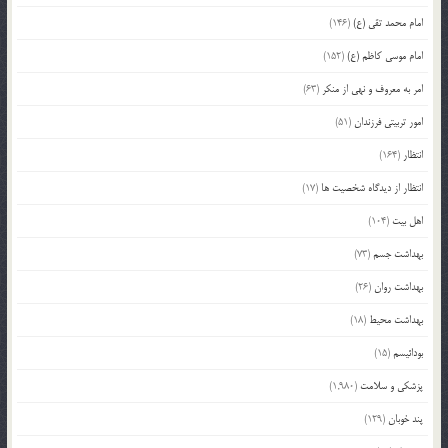
امام محمد تقی (ع)
(146)
امام موسی کاظم (ع)
(152)
امر به معروف و نهی از منکر
(63)
امور تربیتی فرزندان
(51)
انتظار
(164)
انتظار از دیدگاه شخصیت ها
(17)
اهل بیت
(104)
بهداشت جسم
(73)
بهداشت روان
(26)
بهداشت محیط
(18)
بودائیسم
(15)
پزشکی و سلامت
(1,980)
پند خوبان
(129)