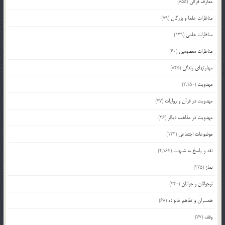
معارف قرآنی
(855)
مناظرات علما و بزرگان
(79)
مناظرات علمی
(139)
مناظرات معصومین
(60)
مهارتهای زندگی
(845)
مهدویت
(2,150)
مهدویت در قرآن و روایات
(47)
مهدویت در مذاهب دیگر
(36)
موضوعات اجتماعی
(122)
نقد و پاسخ به شبهات
(2,166)
نماز
(225)
نوجوانان و جوانان
(440)
همسران و تفاهم خانواده
(68)
وقف
(77)