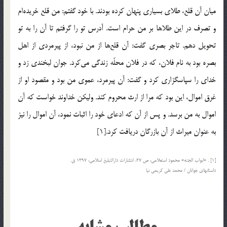
ميان آن قلع، طلاي بسياري پنهان كرده بودند. با خود گفتم: من قلع خريده‌ام
و تصرف در اين طلاها بر من حرام است. آدرس تو را گرفتم تا آن را به تو
تحويل دهم. تاجر بصري گفت: آن قلع‌ها از من نبود، از پيرمردي از اهل
بصره بود به نام فلان، كه در فلان محلّه زندگي مي‌كرد. جوان لبخندي زد و
خداي را سپاسگزاري كرد و گفت: آن پيرمرد، عموي من بود و مقصود او از
غرق اموال، اين بود كه مرا از ارث محروم كند. وليكن خداوند خواست كه آن
اموال به من برسد. و پس از آن كه ادعاي خود را اثبات نمود، آن اموال را نيز
به عنوان ميراث از آن بازرگان دريافت كرد.[1]
[1] . «ابواب الجنه» محمود استعلامي، ص 27، انتشارات دارالتبليغ اسلامي، 1397 ق.
داستانهاي جوانان / محمد علي کريمي نيا