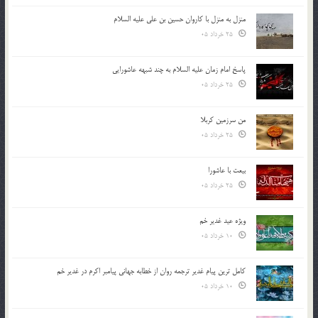
منزل به منزل با کاروان حسین بن علی علیه السلام
25 خرداد 05
پاسخ امام زمان علیه السلام به چند شبهه عاشورایی
25 خرداد 05
من سرزمین کربلا
25 خرداد 05
بیعت با عاشورا
25 خرداد 05
ویژه عید غدیر خم
10 خرداد 05
کامل ترین پیام غدیر ترجمه روان از خطابه جهانی پیامبر اکرم در غدیر خم
10 خرداد 05