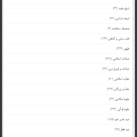
شیخ مفید
(42)
شیعه شناسی
(69)
صحیفه سجادیه
(4)
طب سنتی و گیاهی
(147)
ظهور
(334)
عبادات اسلامی
(627)
عبادات و فروع دین
(34)
عقاید اسلامی
(70)
علما و بزرگان
(224)
علوم اسلامی
(43)
علوم قرآنی
(343)
عید غدیر خم
(185)
عید فطر
(35)