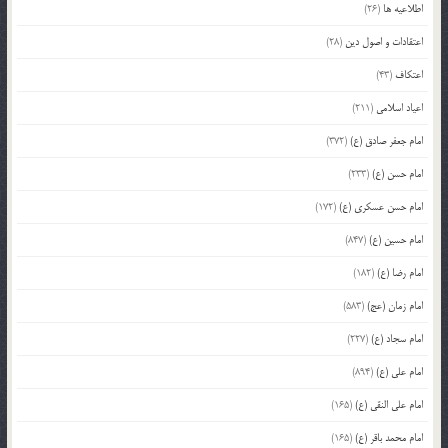
اطلاعیه ها
(26)
اعتقادات و اصول دین
(28)
اعتکاف
(43)
اعیاد اسلامی
(211)
امام جعفر صادق (ع)
(372)
امام حسن (ع)
(233)
امام حسن عسکری (ع)
(172)
امام حسین (ع)
(847)
امام رضا (ع)
(182)
امام زمان (عج)
(583)
امام سجاد (ع)
(227)
امام علی (ع)
(894)
امام علی النقی (ع)
(165)
امام محمد باقر (ع)
(165)