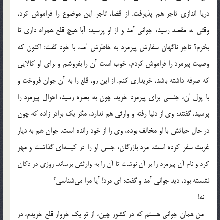
دريا اندازي تاجر هم پذيرفت. از قضا، تاجر اين موضوع را فراموش كرد،
وقتي به مقصد رسيد، جواني آمد و از او پرسيد: آيا هيچ قلع همراه داري تا
بخرم؟ تاجر ناگهان سفارش پيرمرد به خاطرش آمد، با خود گفت: اكنون كه
وصيت پيرمرد را فراموش كردم، خوب است آن را بفروشم و براي او كالايي
كه صرفه داشته باشد، خريداري كنم. از اين رو، قلع را به آن جوان فروخت و
با پول آن، جنسي براي پيرمرد خريد. چون به بصره رسيد، احوال پيرمرد را
پرسيد، گفتند: وي از دنيا رفته و وارثي هم ندارد، مگر يك برادر زاده كه چون
در حال حياتش با او مخالف بوده، وي را از خود رانده است. جوان هم به ديار
غربت سفر كرده است. مرد بازرگان، جنس او را در كيسه‌اي گذاشت و مهر
كرد و نام آن پيرمرد را بر آن نوشت تا آن را به وارثش برساند. روزي در دكان
نشسته بود، ديد جواني آمد و گفت: اي مرد! آيا مرا مي‌شناسي؟
ـ نه!
ـ من همان جواني هستم كه در كشور چين، از تو يك خروار قلع خريدم، در