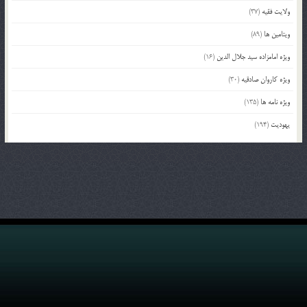
ولایت فقیه
(37)
ویتامین ها
(89)
ویژه امامزاده سید جلال الدین
(16)
ویژه کاروان صادقیه
(30)
ویژه نامه ها
(135)
یهودیت
(194)