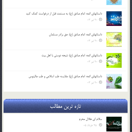
داستانهای ائمه: امام صادق (ع): به مستمند قبل از درخواست کمک کنید
20 تیر 03
داستانهای ائمه: امام صادق (ع): حق برادر مسلمان
20 تیر 03
داستانهای ائمه: امام صادق (ع): نتیجه دوستی با اهل بیت
20 تیر 03
داستانهای ائمه: امام صادق (ع): مقایسه طب اسلامی و طب جالینوس
20 تیر 03
تازه ترین مطالب
سلام ای هلال محرم
25 خرداد 05