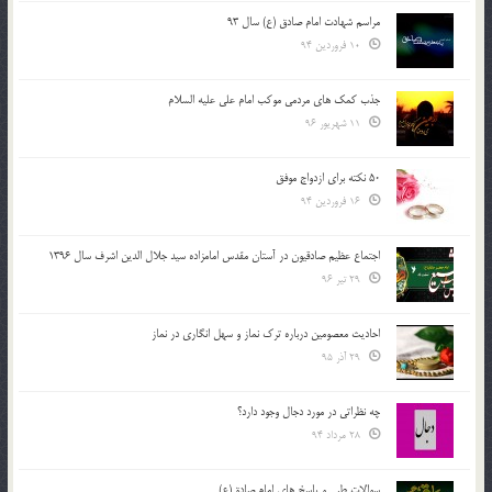
مراسم شهادت امام صادق (ع) سال 93
10 فروردین 94
جذب کمک های مردمی موکب امام علی علیه السلام
11 شهریور 96
50 نکته برای ازدواج موفق
16 فروردین 94
اجتماع عظیم صادقیون در آستان مقدس امامزاده سید جلال الدین اشرف سال 1396
29 تیر 96
احادیث معصومین درباره ترک نماز و سهل انگاری در نماز
29 آذر 95
چه نظراتی در مورد دجال وجود دارد؟
28 مرداد 94
سوالات طبی و پاسخ های امام صادق(ع)