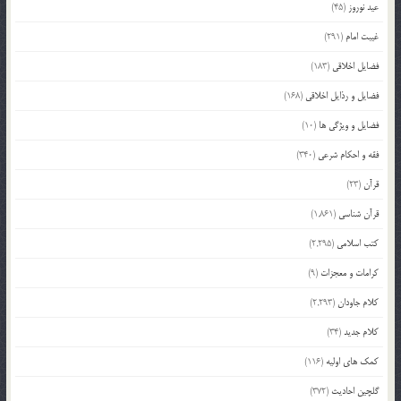
عید نوروز
(45)
غیبت امام
(291)
فضایل اخلاقی
(183)
فضایل و رذایل اخلاقی
(168)
فضایل و ویژگی ها
(10)
فقه و احکام شرعی
(340)
قرآن
(23)
قرآن شناسی
(1,861)
کتب اسلامی
(2,295)
کرامات و معجزات
(9)
کلام جاودان
(2,293)
کلام جدید
(34)
کمک های اولیه
(116)
گلچین احادیث
(372)