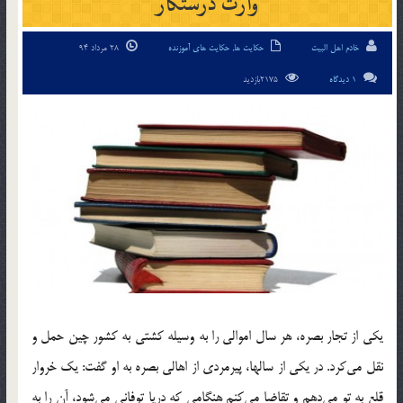
وارث درستكار
خادم اهل البیت
حکایت ها
,
حکایت های آموزنده
28 مرداد 94
1 دیدگاه
2175بازدید
يكي از تجار بصره، هر سال اموالي را به وسيله كشتي به كشور چين حمل و
نقل مي‌كرد. در يكي از سالها، پيرمردي از اهالي بصره به او گفت: يك خروار
قلع به تو مي‌دهم و تقاضا مي‌كنم هنگامي كه دريا توفاني مي‌شود، آن را به