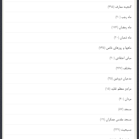
گنجینه معارف
(495)
ماه رجب
(20)
ماه رمضان
(176)
ماه شعبان
(20)
ماهها و روزهای خاص
(745)
مبانی اعتقادی
(20)
مختلف
(367)
مدعیان دروغین
(25)
مراجع معظم تقلید
(15)
مردان
(40)
مسجد
(87)
مسجد مقدس جمکران
(19)
مسیحیت
(229)