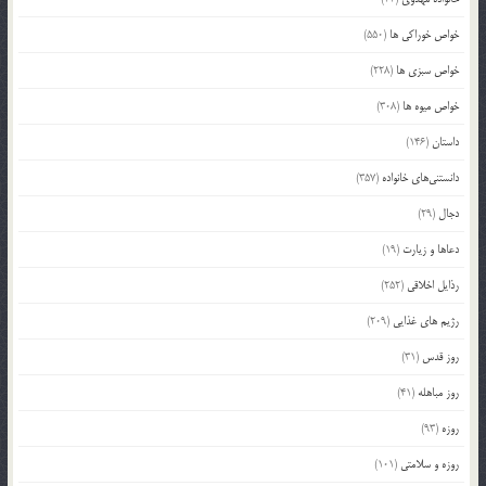
خواص خوراکی ها
(550)
خواص سبزی ها
(228)
خواص میوه ها
(308)
داستان
(146)
دانستنی‌های خانواده
(357)
دجال
(29)
دعاها و زیارت
(19)
رذایل اخلاقی
(252)
رژیم های غذایی
(209)
روز قدس
(31)
روز مباهله
(41)
روزه
(93)
روزه و سلامتی
(101)