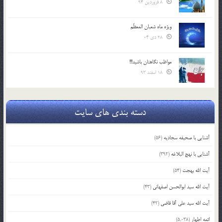
8 فروردین 94
ویژه ماه شعبان المعظّم
28 دی 04
مواظب نگاهتان باشید!!!
18 اسفند 93
دسته بندی های سایت
آشنایی با صحیفه سجادیه
(56)
آشنایی با نهج البلاغه
(392)
آیت الله بهجت
(54)
آیت الله سید ابوالحسن اصفهانی
(43)
آیت الله سید علی آقا قاضی
(42)
ائمه اطهار
(5,038)