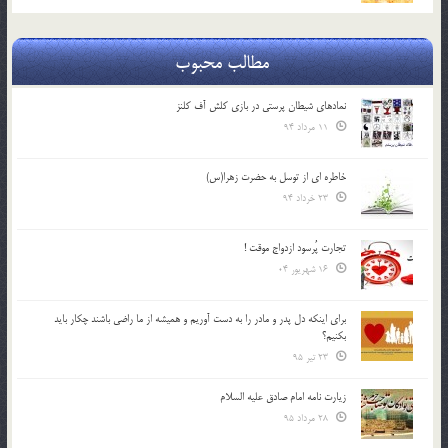
مطالب محبوب
نمادهای شیطان پرستی در بازی کلش آف کلنز
11 مرداد 94
خاطره ای از توسل به حضرت زهرا(س)
23 خرداد 94
تجارت پُرسود ازدواج موقت !
16 شهریور 04
براي اينكه دل پدر و مادر را به دست آوريم و هميشه از ما راضي باشند چكار بايد
بكنيم؟
23 تیر 95
زیارت نامه امام صادق علیه السلام
28 مرداد 95