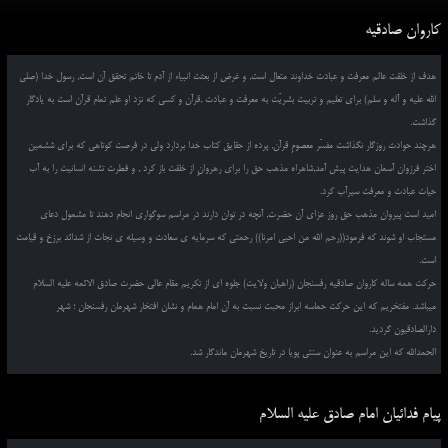
کاروان صادقیه
هدف از خلقت عالم معرفت و عبادت خداوند متعال است, و غرض از بعثت انبیاء از آدم تا خاتم تحقق آن است, رسول خدا (صلی
الله علیه و آله و سلم) برای تعلیم و تربیت بشریّت به معرفت و عبادت ,قرآن و کسی که نزد او علم تمام قرآن است به یادگار
گذاشت.
هرچند حوادث روزگار نگذاشت مفسّر معصومِ قرآن, پرده از حقایق کتاب خدا بردارد ولی در فرصت کوتاهی که برای ششمین
اختر فرزوان آسمان هدایت پیش آمد,شاهراه مذهب حق را برای رهروانِ از خلقت باز کرد , و فطرت تشنه انسانیت را به آب
حیات عبادت و معرفت سیرآب کرد.
امید است پیروان مذهب حق روز عزای آن حضرت, آنچه در توان دارند در مراسم سوگواری انجام دهند تا مشمول دعای
مستجاب او شوند که فرمود((رحم الله من احیی امرنا)) رحمتی که سرمایه ی سعادت و وسیله ی نجات از شدائد برزخ و قیامت
است.
حرکت همه ساله کاروان صادقیه رفسنجان (راهیان ولایت) جلوه ای از تکریم مقام عالی حضرت صادق الائمه علیه السلام
میباشد. مفتخریم که این حرکت حماسه ابراز محبت نسبت به آن امام همام و نشان افتخار شهرمان رفسنجان ؛ شهر
دارالصادقیون گردید.
الحمدالله که این مراسم به عنوان سنتی پویا در تاریخ شهرمان ماندگار شد.
پیام فدائیان امام صادق علیه السلام