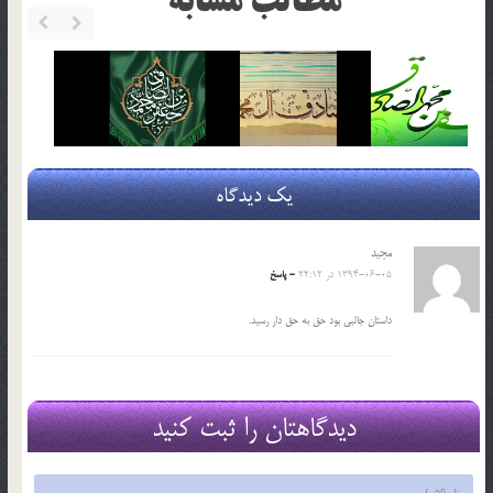
مطالب مشابه
یک دیدگاه
مجید
1394-06-05 در 22:12
- پاسخ
داستان جالبی بود حق به حق دار رسید.
دیدگاهتان را ثبت کنید