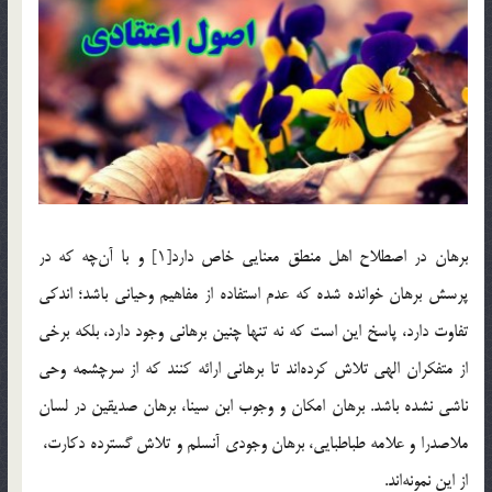
برهان در اصطلاح اهل منطق معنايي خاص دارد[1] و با آن‌چه که در
پرسش برهان خوانده شده که عدم استفاده از مفاهيم وحياني باشد؛ اندكي
تفاوت دارد، پاسخ اين است كه نه تنها چنين برهاني وجود دارد، بلكه برخي
از متفكران الهي تلاش كرده‌اند تا برهاني ارائه كنند كه از سرچشمه وحي
ناشي نشده باشد. برهان امكان و وجوب ابن سينا، برهان صديقين در لسان
ملاصدرا و علامه طباطبايي، برهان وجودي آنسلم و تلاش گسترده دكارت،
از اين نمونه‌اند.