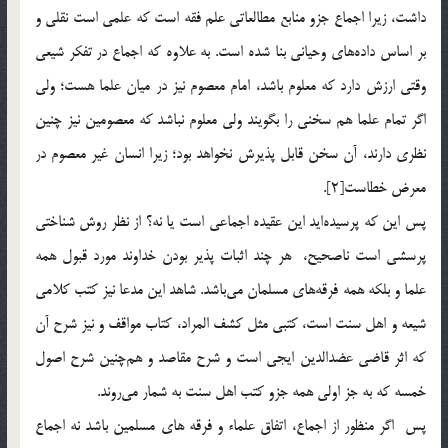
داشت، زيرا اجماع جزو منابع مطالعاتي علم فقه است كه علمي است نقلي و
بر اساس داده‌هاي وحياني بنا شده است. به علاوه كه اجماع در تفكر شيعي
وقتي ارزش دارد كه معلوم باشد، امام معصوم نيز در ميان علما هست؛ ولي
اگر تمام علما هم سخني را بگويند ولي معلوم نباشد كه معصومين نيز چنين
نظري دارند، آن سخن قابل پذيرش نخواهد بود؛ زيرا انسان غير معصوم در
معرض خطاست[2].
پس اين كه پرسيده‌ايد اين عقيده اجماعي است يا نه؟ از نظر روش شناختي
پرسشي است ناصحيح، هر چند اثبات پذير بودن خداوند مورد قبول همه
علما و بلكه همه فرقه‌هاي مسلمان مي‌باشد. شاهد اين مدعا نيز كتب كلامي
شيعه و اهل سنت است، كتبي مثل كشف المراد، كتاب مواقف و نيز شرح آن
كه اثر قاضي عضدالدين ايجي است و شرح مقاصد و هم‌چنين شرح اصول
خمسه كه به جز اولي همه جزو كتب اهل سنت به شمار مي‌روند.
پس اگر منظور از اجماع، اتفاق علماء و فرقه هاي مسلمين باشد نه اجماع