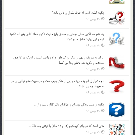
چگونه انتقاد كنيم كه طرف مقابل پرخاش نكند؟
29 بهمن 96
چه كنم كه الگوي عملي مؤمنين و مصداق بارز حديث «كونوا دعاة الناس بغير السنتكم»
شوم و اين روايت شامل حالم شود؟
29 بهمن 96
آيا امر به معروف و نهي از منكر در كارهاي حرام و واجب است، يا اين‌كه در كارهاي
مستحب و مكروه هم تحقق پيدا مي كند؟
29 بهمن 96
با چه شرايطي امر به معروف و نهي از منکر واجب است، و در صورت عدم توانايي بر امر
به معروف چه بايد کرد؟
29 بهمن 96
چگونه بر مسير زندگي دوستان و اطرافيان تاثير گذار باشيم و از …
29 بهمن 96
مدتي است كه دو برادر كوچكترم (14 و 21 ساله) با گرفتن چند CD …
29 بهمن 96