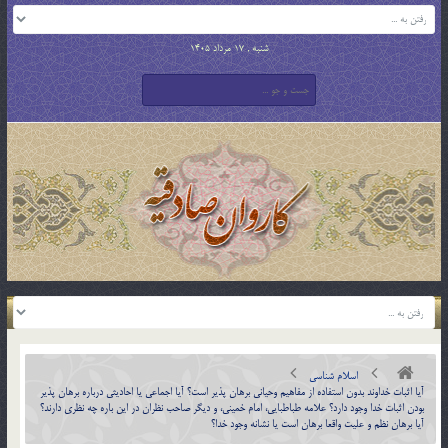
شنبه , 17 مرداد 1405
اسلام شناسی
آيا اثبات خداوند بدون استفاده از مفاهيم وحياني برهان پذير است؟ آيا اجماعي يا احاديثي درباره برهان پذير
بودن اثبات خدا وجود دارد؟ علامه طباطبايي، امام خميني، و ديگر صاحب نظران در اين باره چه نظري دارند؟
آيا برهان نظم و عليت واقعا برهان است يا نشانه وجود خدا؟