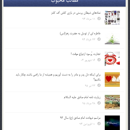
مطالب محبوب
نمادهای شیطان پرستی در بازی کلش آف کلنز
11 مرداد 94
خاطره ای از توسل به حضرت زهرا(س)
23 خرداد 94
تجارت پُرسود ازدواج موقت !
16 شهریور 04
براي اينكه دل پدر و مادر را به دست آوريم و هميشه از ما راضي باشند چكار بايد
بكنيم؟
23 تیر 95
زیارت نامه امام صادق علیه السلام
28 مرداد 95
مراسم شهادت امام صادق (ع) سال 93
10 فروردین 94