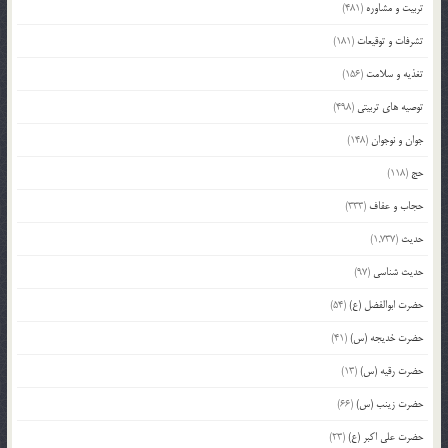
تربیت و مشاوره
(481)
تشرفات و توقیعات
(181)
تغذیه و سلامت
(156)
توصیه های تربیتی
(498)
جوان و نوجوان
(148)
حج
(118)
حجاب و عفاف
(333)
حدیث
(1,737)
حدیث شناسی
(97)
حضرت ابوالفضل (ع)
(54)
حضرت خدیجه (س)
(41)
حضرت رقیه (س)
(13)
حضرت زینب (س)
(66)
حضرت علی اکبر (ع)
(23)