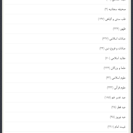
صحیفه سجادیه
(4)
طب سنتی و گیاهی
(147)
ظهور
(334)
عبادات اسلامی
(627)
عبادات و فروع دین
(34)
عقاید اسلامی
(70)
علما و بزرگان
(224)
علوم اسلامی
(43)
علوم قرآنی
(343)
عید غدیر خم
(185)
عید فطر
(35)
عید نوروز
(45)
غیبت امام
(291)