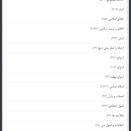
اخبار
(717)
اخلاق اسلامی
(956)
اخلاق و تربیت اسلامی
(2,836)
ادیان
(474)
ارتباط با امام زمان (عج)
(14)
ازدواج
(371)
ازدواج
(117)
ازدواج موقت
(32)
اسلام شناسی
(2,661)
اصحاب و یاران
(37)
اصول اعتقادی
(777)
اطلاعیه ها
(26)
اعتقادات و اصول دین
(28)