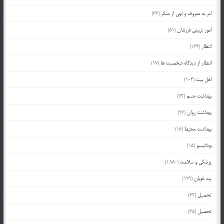
امر به معروف و نهی از منکر
(63)
امور تربیتی فرزندان
(51)
انتظار
(164)
انتظار از دیدگاه شخصیت ها
(17)
اهل بیت
(104)
بهداشت جسم
(73)
بهداشت روان
(26)
بهداشت محیط
(18)
بودائیسم
(15)
پزشکی و سلامت
(1,980)
پند خوبان
(129)
تحصیل
(62)
تحصیل
(65)