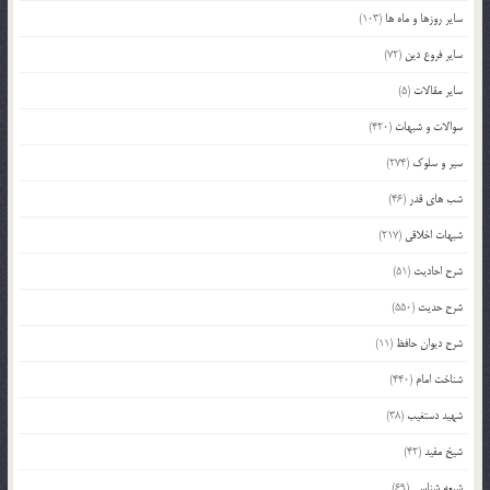
سایر روزها و ماه ها
(103)
سایر فروع دین
(72)
سایر مقالات
(5)
سوالات و شبهات
(420)
سیر و سلوک
(274)
شب های قدر
(46)
شبهات اخلاقی
(217)
شرح احادیث
(51)
شرح حدیث
(550)
شرح دیوان حافظ
(11)
شناخت امام
(440)
شهید دستغیب
(38)
شیخ مفید
(42)
شیعه شناسی
(69)