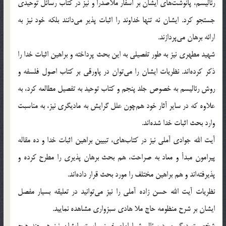
رئاليسم، پانوشت‌هاي ايشان بر اسفار ملاصدرا و نيز در كتاب رسائل توحيدي
جستجو كرد. ايشان نه تنها خداوند را اثبات پذير مي‌دانند بلكه خود نيز به
ارائه برهان مي‌پردازند.
شهيد مطهري نيز به طور تفصيلي به اين بحث پرداخته و براهين اثبات خدا را
ذكر كرده‌اند. نظريات ايشان را مي‌توان در پاورقي بر كتاب اصول فلسفه و
روش رئاليسم به خصوص جلد پنجم و كتاب توحيد به تفصيل مطالعه كرد، به
علاوه كه در ساير آثار خود هم‌چون علل گرايش به ماديگري نيز، به مناسبت
وارد بحث اثبات خدا شده‌اند.
آيت الله جوادي آملي نيز در كتاب‌هاي، تبيين براهين اثبات خدا و ده مقاله
پيرامون مبدأ و معاد به صراحت، هم بحث برهان پذيري را مطرح كرده و
پذيرفته‌اند و هم براهين مختلف را مورد بحث قرار داده‌اند.
نظريات آيت الله حسن زاده آملي را نيز مي‌توانيد در تعليقه بسيار مفصل
ايشان بر شرح منظومه حاج ملا هادي سبزواري مشاهده نماييد.
شخصيت ديگر مورد سؤال شما امام خميني است، ايشان نيز هر چند هيچ