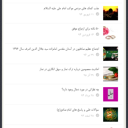
جذب کمک های مردمی موکب امام علی علیه السلام
11 شهریور 96
50 نکته برای ازدواج موفق
16 فروردین 94
اجتماع عظیم صادقیون در آستان مقدس امامزاده سید جلال الدین اشرف سال 1396
29 تیر 96
احادیث معصومین درباره ترک نماز و سهل انگاری در نماز
29 آذر 95
چه نظراتی در مورد دجال وجود دارد؟
28 مرداد 94
سوالات طبی و پاسخ های امام صادق(ع)
28 اسفند 93