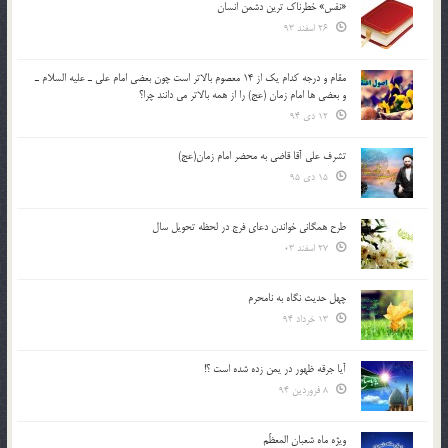
«نفس» خطرناک ترین دشمن انسان
26 اسفند 93
مقام و درجه كدام يك از 14 معصوم بالاتر است چون بعضي امام علي ـ عليه السلام ـ
و بعضي ها امام زمان (عج) را از همه بالاتر مي دانند چرا؟
12 دی 94
تشرف علي آقا قاضي به محضر امام زمان(عج)
15 دی 95
طرح همگانی خواندن دعای فرج در لحظه تحویل سال
27 اسفند 03
چهل حدیث نگاه به نامحرم
13 خرداد 94
آیا جرقه ظهور در یمن زده شده است ؟!
8 فروردین 94
ویژه ماه شعبان المعظّم