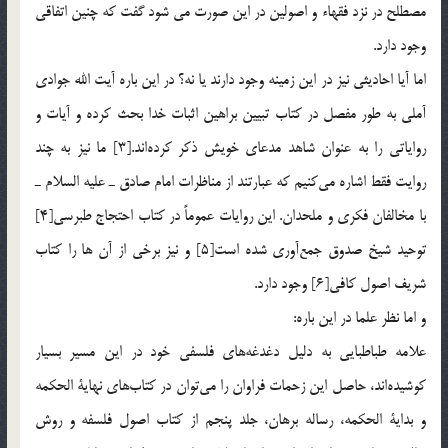
مصطلح در نزد فقهاء و اصولين در اين صورت مي شود گفت که چنين اتفاقي
وجود دارد.
اما آيا احاديثي نيز در اين زمينه وجود دارند يا نه؟ در اين باره آيت الله جوادي
آملي به طور مفصل در كتاب تبيين براهين اثبات خدا بحث كرده‌ و آيات و
رواياتي را به عنوان شاهد مدعاي خويش ذكر كرده‌اند.[3] ما نيز به چند
روايت فقط اشاره مي‌كنيم كه عبارتند از مناظرات امام صادق ـ عليه السلام ـ
با مخالفان فكري و ملحدان. اين روايات عموماً در كتاب احتجاج طبرسي[4]
توحيد شيخ صدوق جمع‌آوري شده است[5] و نيز برخي از آن ها را كتاب
شريف اصول كافي[6] وجود دارد.
و اما نظر علما در اين باره:
علامه طباطبايي به دليل دغدغه‌هاي فلسفي خود در اين مسير بسيار
كوشيده‌اند، حاصل اين زحمات فراوان را مي‌توان در كتاب‌هاي نهاية الحكمه
و بداية الحكمه، رساله برهان، جلد پنجم از كتاب اصول فلسفه و روش