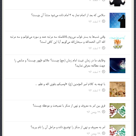
2 اسفند 96
سلامي كه بعد از اتمام نماز به 3 امام داده مي‌شود منشأ آن چيست؟
2 اسفند 96
وقتي شب‌ها به بستر خواب مي‌روم بلافاصله سه مرتبه حمد و سوره مي‌خوانم و سه مرتبه
الله اكبر، الحمدالله و سبحان‌الله مي‌گويم آيا اين كافي است؟
2 اسفند 96
وظايف ما در زمان غيبت امام زمان (عج) چيست؟ علائم ظهور چيست؟ و منابعي را
جهت مطالعه معرفي نماييد؟
2 اسفند 96
با توجه به كلام امير المؤمنين (ع): «اوصيكم بتقوي الله و نظم …
2 اسفند 96
فرق بين امر به معروف و نهي از منكر با نصيحت و موعظه چيست؟
29 بهمن 96
امر به معروف و نهي از منكر را توضيح داده و مراحل آن را نام ببريد؟
29 بهمن 96