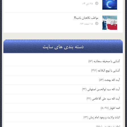
28 دی 04
مواظب نگاهتان باشید!!!
18 اسفند 93
دسته بندی های سایت
آشنایی با صحیفه سجادیه
(56)
آشنایی با نهج البلاغه
(392)
آیت الله بهجت
(54)
آیت الله سید ابوالحسن اصفهانی
(43)
آیت الله سید علی آقا قاضی
(42)
ائمه اطهار
(5,038)
اثبات ولایت و وجود امام زمان
(73)
احادیث موضوعی
(550)