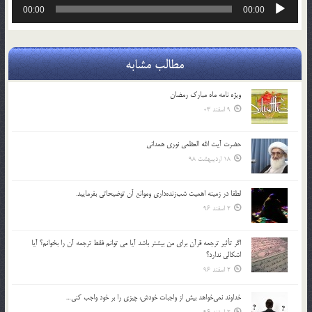
پخش‌کننده
00:00
00:00
صوت
مطالب مشابه
ویژه نامه ماه مبارک رمضان
9 اسفند 03
حضرت آیت الله العظمی نوری همدانی
18 اردیبهشت 98
لطفا در زمينه اهميت شب‌زنده‌داري وموانع آن توضيحاتي بفرماييد.
2 اسفند 96
اگر تأثير ترجمه قرآن براي من بيشتر باشد آيا مي توانم فقط ترجمه آن را بخوانم؟ آيا
اشكالي ندارد؟
2 اسفند 96
خداوند نمي‌خواهد بيش از واجبات خودش، چيزي را بر خود واجب كني…