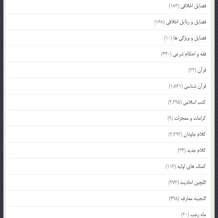
فضایل اخلاقی
(183)
فضایل و رذایل اخلاقی
(168)
فضایل و ویژگی ها
(10)
فقه و احکام شرعی
(340)
قرآن
(23)
قرآن شناسی
(1,861)
کتب اسلامی
(2,295)
کرامات و معجزات
(9)
کلام جاودان
(2,293)
کلام جدید
(34)
کمک های اولیه
(116)
گلچین احادیث
(372)
گنجینه معارف
(495)
ماه رجب
(20)