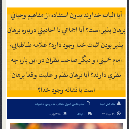
آيا اثبات خداوند بدون استفاده از مفاهيم وحياني
برهان پذير است؟ آيا اجماعي يا احاديثي درباره برهان
پذير بودن اثبات خدا وجود دارد؟ علامه طباطبايي،
امام خميني، و ديگر صاحب نظران در اين باره چه
نظري دارند؟ آيا برهان نظم و عليت واقعا برهان
است يا نشانه وجود خدا؟
خادم اهل البیت
اسلام شناسی
,
اصول اعتقادی
,
نقد و پاسخ به شبهات
29 مرداد 94
0 دیدگاه
1478بازدید