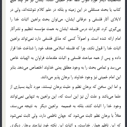
كتاب يا بحث مستقلي در اين زمينه و بلكه در علم كلام ننوشته‌اند، ولي در
لابلاي آثار فلسفي و عرفاني ايشان، مي‌توان بحث براهين اثبات خدا را
پي‌گيري كرد. تقريرات درس فلسفه ايشان به همت مؤسسه تنظيم و نشرآثار
امام ارائه شده است. و اصولاً كسي كه مذاق فلسفي دارد نمي‌تواند براهين
اثبات خدا را قبول نكند، چرا كه فلسفه اسلامي هدف خود را شناخت خدا قرار
داده و پس از همه مباحث فلسفي و اثبات مقدمات فراوان به الهيات خاص
مي‌رسد و تمامي بحث را به وجود مطلق يعني خداوند اختصاص مي‌دهد. بنابر
اين امام خميني نيز وجود خداوند را برهان پذير مي‌دانند.
و اما اين سخن كه برهان نظم و عليت برهان نيستند، مورد تأييد بسياري از
علما مي‌باشد و علت آن نيز اين است كه، اين براهين به تنهايي نمي‌توانند
وجود خدا را اثبات كنند، بلكه به ضميمه براهين ديگر به نتيجه مي‌رسند،
مثلاً با برهان نظم ثابت مي‌شود كه جهان ناظمي دارد، ولي ثابت نمي‌شود
كه اين ناظم همان خداست، و اثبات اين نكته خود نيازمند برهان ديگري