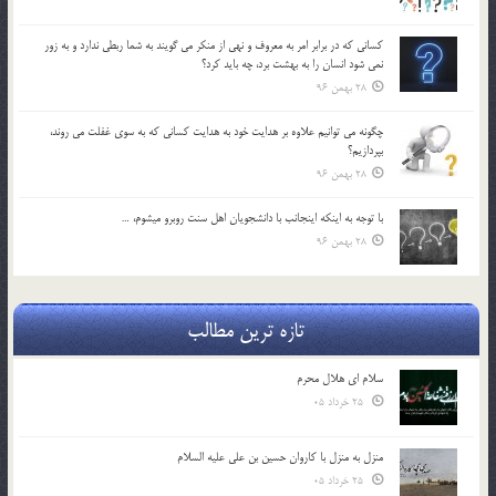
كساني كه در برابر امر به معروف و نهي از منكر مي گويند به شما ربطي ندارد و به زور
نمي شود انسان را به بهشت برد، چه بايد كرد؟
28 بهمن 96
چگونه مي توانيم علاوه بر هدايت خود به هدايت كساني كه به سوي غفلت مي روند،
بپردازيم؟
28 بهمن 96
با توجه به اينكه اينجانب با دانشجويان اهل سنت روبرو مي‎شوم، …
28 بهمن 96
تازه ترین مطالب
سلام ای هلال محرم
25 خرداد 05
منزل به منزل با کاروان حسین بن علی علیه السلام
25 خرداد 05