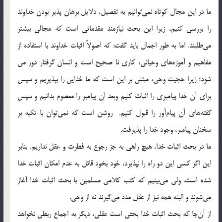
ما در اين مجال کوتاه نمي‌توانيم به تفصيل، دلايل برهان پذير بودن خداوند
را بررسي كنيم، زيرا اين بحث نيازمند مقدماتي است كه مجالي بيشتر
مي‌طلبند. اما به طور اجمال بايد گفت: كه اصولاً اثبات خداوند با استفاده از
مفاهيم و آموزه‌هاي وحياني، كاري نا صحيح است و انسان گرفتار دور مي
شود؛ زيرا حجيت وحي، مبتني بر اين است كه ما خدايي را بپذيريم و سپس
براي آن خدا پيامبري را اثبات كنيم وبعد آن پيامبر را معصوم بدانيم و سپس
گفته‌هاي آن پيام‌آور را قبول كنيم. روشن است كه نمي‌توان با تكيه بر
سخنان پيامبر، وجود خدا را پذيرفت.
ما در بحث اثبات خدا، هيچ راهي به جز رجوع به فطرت و عقل نداريم. بنابر
اين اگر كسي اين دو راه را نپذيرد، خود بخود قائل به عدم امكان اثبات خدا
شده است. ولي مي‌بينيم كه كتب كلامي مسلمين با بحث اثبات خدا آغاز
مي‌شوند و البته همه نيز از عقل مدد مي‌گيرند نه از وحي.
از آن‌جا كه بحث اثبات خدا بحثي است عقلي، ديگر به اجماع ربطي نخواهد