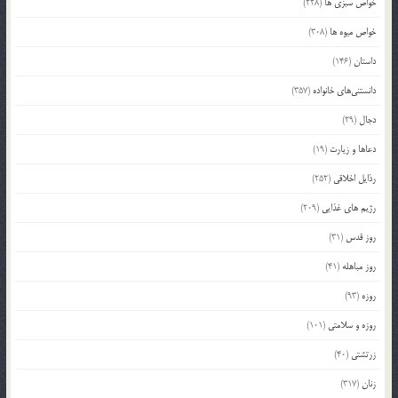
خواص سبزی ها
(228)
خواص میوه ها
(308)
داستان
(146)
دانستنی‌های خانواده
(357)
دجال
(29)
دعاها و زیارت
(19)
رذایل اخلاقی
(252)
رژیم های غذایی
(209)
روز قدس
(31)
روز مباهله
(41)
روزه
(93)
روزه و سلامتی
(101)
زرتشتی
(40)
زنان
(317)