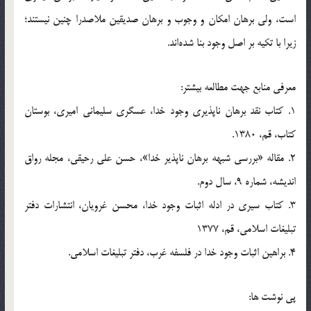
است، ولي برهان امكان و وجوب و برهان صديقين ملاصدرا چنين نيستند؛
زيرا با تكيه بر اصل وجود بنا شده‌اند.
معرفي منابع جهت مطالعه بيشتر:
1. كتاب نقد برهان ناپذيري وجود خدا، عسگري سليماني اميري، بوستان
كتاب، قم، 1380.
2. مقاله‌ «بررسي شبهه برهان ناپذير خدا»، حسن علي رحيقي، مجله رواق
انديشه، شماره 9، سال دوم.
3. كتاب‌ سيري در ادله اثبات وجود خدا، محسن غرويان، انتشارات دفتر
تبليغات اسلامي، قم، 1377
4. براهين اثبات وجود خدا در فلسفه غرب، دفتر تبليغات اسلامي.
پي نوشت ها: