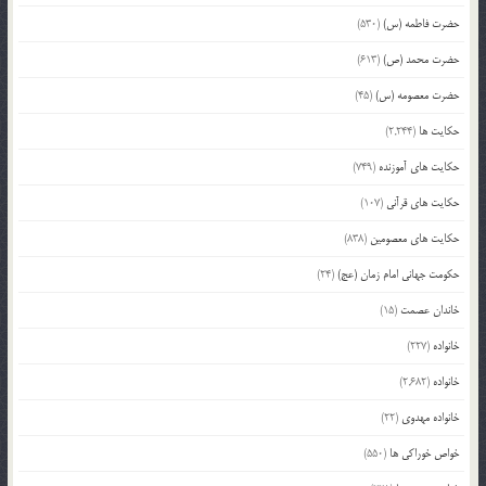
حضرت فاطمه (س)
(530)
حضرت محمد (ص)
(613)
حضرت معصومه (س)
(45)
حکایت ها
(2,244)
حکایت های آموزنده
(749)
حکایت های قرآنی
(107)
حکایت های معصومین
(838)
حکومت جهانی امام زمان (عج)
(24)
خاندان عصمت
(15)
خانواده
(227)
خانواده
(2,682)
خانواده مهدوی
(22)
خواص خوراکی ها
(550)