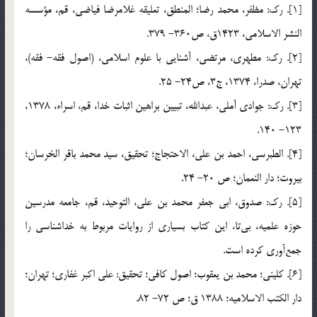
[1]. رك: مظفر، محمد رضا؛ المنطق، تعليقه غلامرضا فياضي، قم، مؤسسه
النشر الاسلامي، 1423ق، ص360- 379.
[2]. رك: مطهري، مرتضي، آشنايي با علوم اسلامي، (اصول فقه- فقه)،
تهران، صدرا، 1374، ج3، ص24- 25.
[3]. رك: جوادي آملي، عبدالله، تبيين براهين اثبات خدا، قم، اسراء، 1378،
123- 140.
[4]. الطبرسي، احمد بن علي، الاحتجاج؛ تحقيق، سيد محمد باقر الخرسان؛
بيروت؛ دار النعمان؛ ص 20- 24.
[5]. رك: صدوق، ابي جعفر محمد بن علي، التوحيد، قم، ‌جامعه مدرسين
حوزه علميه، بي‎تا، اين كتاب بسياري از روايات مربوط به خداشناسي را
جمع‌آوري كرده است.
[6]. كليني؛ محمد بن يعقوب؛ اصول كافي؛ تحقيق: علي اكبر غفاري؛ تهران؛
دار الكتب الاسلاميه؛ 1388 ق؛ ص 72- 82.