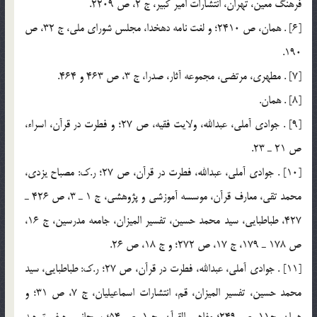
فرهنگ معين، تهران، انتشارات امير كبير، ج 2، ص 2209.
[6] . همان، ص 2410؛ و لغت نامه دهخدا، مجلس شوراي ملي، ج 32، ص
190.
[7] . مطهري، ‌مرتضي، مجموعه آثار، صدرا، ج 3، ص 463 و 464.
[8] . همان.
[9] . جوادي آملي، عبدالله، ولايت فقيه، ص 27؛ و فطرت در قرآن، اسراء،
ص 21 ـ 23.
[10] . جوادي آملي، عبدالله، فطرت در قرآن، ص 27؛ ر.ك: مصباح يزدي،
محمد تقي، معارف قرآن، موسسه آموزشي و پژوهشي، ج 1 ـ 3، ص 426 ـ
427، طباطبايي، سيد محمد حسين، تفسير الميزان، جامعه مدرسين، ج 16،
ص 178 ـ 179، ج 17، ص 272؛ و ج 18، ص 26.
[11] . جوادي آملي، عبدالله، فطرت در قرآن، ص 27؛ ر.ك: طباطبايي، سيد
محمد حسين، تفسير الميزان، قم، انتشارات اسماعيليان، ج 7، ص 31؛ و