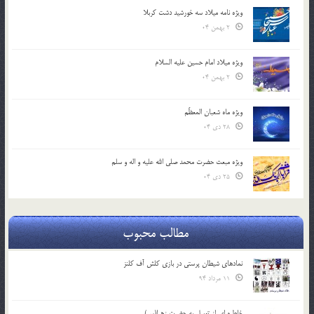
ویژه نامه میلاد سه خورشید دشت کربلا
2 بهمن 04
ویژه میلاد امام حسین علیه السلام
2 بهمن 04
ویژه ماه شعبان المعظّم
28 دی 04
ویژه مبعث حضرت محمد صلی الله علیه و اله و سلم
25 دی 04
مطالب محبوب
نمادهای شیطان پرستی در بازی کلش آف کلنز
11 مرداد 94
خاطره ای از توسل به حضرت زهرا(س)