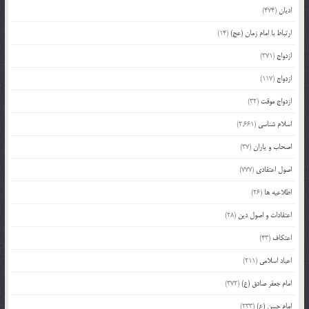
ادیان
(474)
ارتباط با امام زمان (عج)
(14)
ازدواج
(371)
ازدواج
(117)
ازدواج موقت
(32)
اسلام شناسی
(2,661)
اصحاب و یاران
(37)
اصول اعتقادی
(777)
اطلاعیه ها
(26)
اعتقادات و اصول دین
(28)
اعتکاف
(43)
اعیاد اسلامی
(211)
امام جعفر صادق (ع)
(372)
امام حسن (ع)
(233)