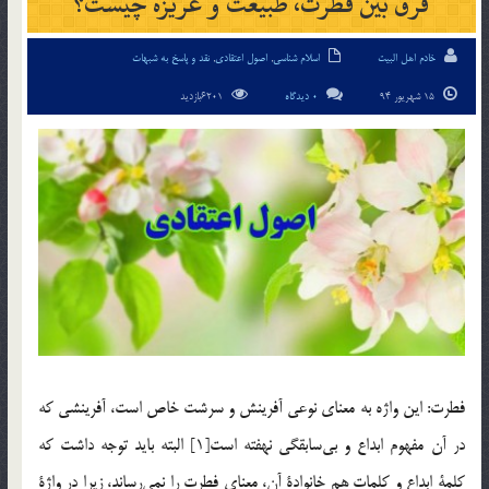
فرق بين فطرت، طبيعت و غريزه چيست؟
خادم اهل البیت
اسلام شناسی
,
اصول اعتقادی
,
نقد و پاسخ به شبهات
15 شهریور 94
0 دیدگاه
6201بازدید
فطرت: اين واژه به معناي نوعي آفرينش و سرشت خاص است، آفرينشي كه
در آن مفهوم ابداع و بي‌سابقگي نهفته است[1] البته بايد توجه داشت كه
كلمة ابداع و كلمات هم خانوادة آن، معناي فطرت را نمي‌رساند، زيرا در واژة