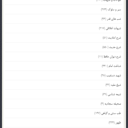
سیر و سلوک
(274)
شب های قدر
(46)
شبهات اخلاقی
(217)
شرح احادیث
(51)
شرح حدیث
(550)
شرح دیوان حافظ
(11)
شناخت امام
(440)
شهید دستغیب
(38)
شیخ مفید
(42)
شیعه شناسی
(69)
صحیفه سجادیه
(4)
طب سنتی و گیاهی
(147)
ظهور
(334)