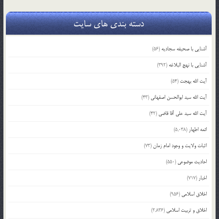
دسته بندی های سایت
آشنایی با صحیفه سجادیه
(56)
آشنایی با نهج البلاغه
(392)
آیت الله بهجت
(54)
آیت الله سید ابوالحسن اصفهانی
(43)
آیت الله سید علی آقا قاضی
(42)
ائمه اطهار
(5,038)
اثبات ولایت و وجود امام زمان
(73)
احادیث موضوعی
(550)
اخبار
(717)
اخلاق اسلامی
(956)
اخلاق و تربیت اسلامی
(2,836)