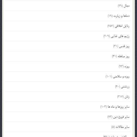
دجال
(29)
دعاها و زیارت
(19)
رذایل اخلاقی
(252)
رژیم های غذایی
(209)
روز قدس
(31)
روز مباهله
(41)
روزه
(93)
روزه و سلامتی
(101)
زرتشتی
(40)
زنان
(317)
سایر روزها و ماه ها
(103)
سایر فروع دین
(72)
سایر مقالات
(5)
سوالات و شبهات
(420)