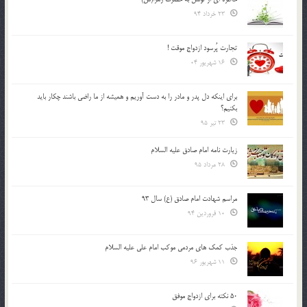
23 خرداد 94
تجارت پُرسود ازدواج موقت !
16 شهریور 04
براي اينكه دل پدر و مادر را به دست آوريم و هميشه از ما راضي باشند چكار بايد
بكنيم؟
23 تیر 95
زیارت نامه امام صادق علیه السلام
28 مرداد 95
مراسم شهادت امام صادق (ع) سال 93
10 فروردین 94
جذب کمک های مردمی موکب امام علی علیه السلام
11 شهریور 96
50 نکته برای ازدواج موفق