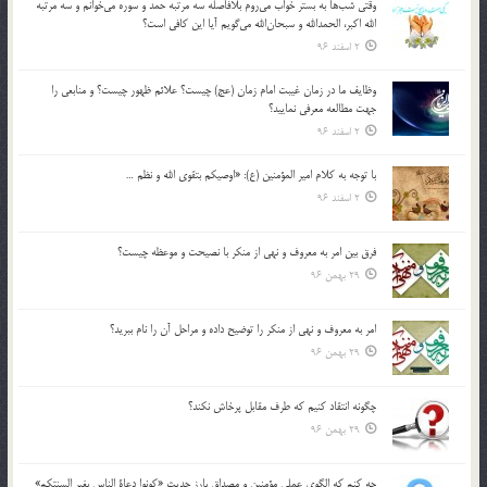
وقتي شب‌ها به بستر خواب مي‌روم بلافاصله سه مرتبه حمد و سوره مي‌خوانم و سه مرتبه
الله اكبر، الحمدالله و سبحان‌الله مي‌گويم آيا اين كافي است؟
2 اسفند 96
وظايف ما در زمان غيبت امام زمان (عج) چيست؟ علائم ظهور چيست؟ و منابعي را
جهت مطالعه معرفي نماييد؟
2 اسفند 96
با توجه به كلام امير المؤمنين (ع): «اوصيكم بتقوي الله و نظم …
2 اسفند 96
فرق بين امر به معروف و نهي از منكر با نصيحت و موعظه چيست؟
29 بهمن 96
امر به معروف و نهي از منكر را توضيح داده و مراحل آن را نام ببريد؟
29 بهمن 96
چگونه انتقاد كنيم كه طرف مقابل پرخاش نكند؟
29 بهمن 96
چه كنم كه الگوي عملي مؤمنين و مصداق بارز حديث «كونوا دعاة الناس بغير السنتكم»