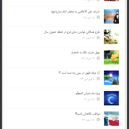
12 دی 94
تشرف علي آقا قاضي به محضر امام زمان(عج)
15 دی 95
طرح همگانی خواندن دعای فرج در لحظه تحویل سال
27 اسفند 03
چهل حدیث نگاه به نامحرم
13 خرداد 94
آیا جرقه ظهور در یمن زده شده است ؟!
8 فروردین 94
ویژه ماه شعبان المعظّم
28 دی 04
مواظب نگاهتان باشید!!!
18 اسفند 93