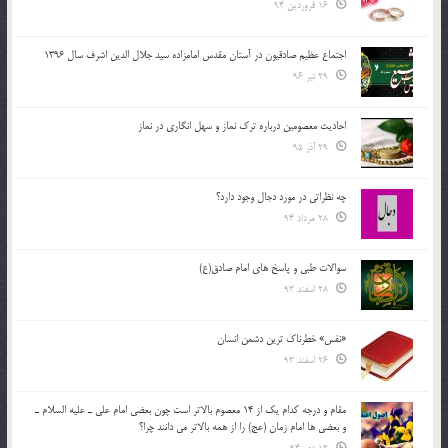
16 فروردین 94
اجتماع عظیم صادقیون در آستان مقدس امامزاده سید جلال الدین اشرف سال 1396
29 تیر 96
احادیث معصومین درباره ترک نماز و سهل انگاری در نماز
29 آذر 95
چه نظراتی در مورد دجال وجود دارد؟
28 مرداد 94
سوالات طبی و پاسخ های امام صادق(ع)
28 اسفند 93
«نفس» خطرناک ترین دشمن انسان
26 اسفند 93
مقام و درجه كدام يك از 14 معصوم بالاتر است چون بعضي امام علي ـ عليه السلام ـ
و بعضي ها امام زمان (عج) را از همه بالاتر مي دانند چرا؟