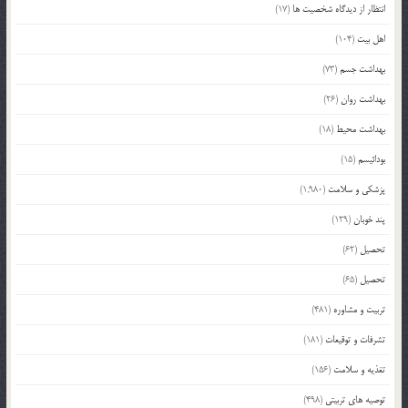
انتظار از دیدگاه شخصیت ها
(17)
اهل بیت
(104)
بهداشت جسم
(73)
بهداشت روان
(26)
بهداشت محیط
(18)
بودائیسم
(15)
پزشکی و سلامت
(1,980)
پند خوبان
(129)
تحصیل
(62)
تحصیل
(65)
تربیت و مشاوره
(481)
تشرفات و توقیعات
(181)
تغذیه و سلامت
(156)
توصیه های تربیتی
(498)