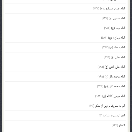
امام حسن عسکری (ع)
(172)
امام حسین (ع)
(847)
امام رضا (ع)
(182)
امام زمان (عج)
(583)
امام سجاد (ع)
(227)
امام علی (ع)
(894)
امام علی النقی (ع)
(165)
امام محمد باقر (ع)
(165)
امام محمد تقی (ع)
(146)
امام موسی کاظم (ع)
(152)
امر به معروف و نهی از منکر
(63)
امور تربیتی فرزندان
(51)
انتظار
(164)