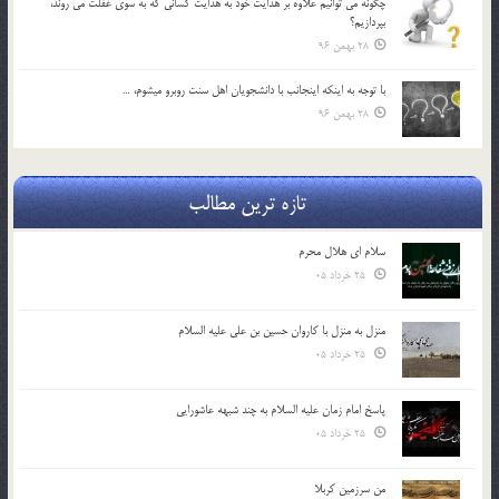
چگونه مي توانيم علاوه بر هدايت خود به هدايت كساني كه به سوي غفلت مي روند،
بپردازيم؟
28 بهمن 96
با توجه به اينكه اينجانب با دانشجويان اهل سنت روبرو مي‎شوم، …
28 بهمن 96
تازه ترین مطالب
سلام ای هلال محرم
25 خرداد 05
منزل به منزل با کاروان حسین بن علی علیه السلام
25 خرداد 05
پاسخ امام زمان علیه السلام به چند شبهه عاشورایی
25 خرداد 05
من سرزمین کربلا