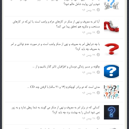
شوم و اين روايت شامل حالم شود؟
29 بهمن 96
آيا امر به معروف و نهي از منكر در كارهاي حرام و واجب است، يا اين‌كه در كارهاي
مستحب و مكروه هم تحقق پيدا مي كند؟
29 بهمن 96
با چه شرايطي امر به معروف و نهي از منکر واجب است، و در صورت عدم توانايي بر امر
به معروف چه بايد کرد؟
29 بهمن 96
چگونه بر مسير زندگي دوستان و اطرافيان تاثير گذار باشيم و از …
29 بهمن 96
مدتي است كه دو برادر كوچكترم (14 و 21 ساله) با گرفتن چند CD …
29 بهمن 96
كساني كه در برابر امر به معروف و نهي از منكر مي گويند به شما ربطي ندارد و به زور
نمي شود انسان را به بهشت برد، چه بايد كرد؟
28 بهمن 96