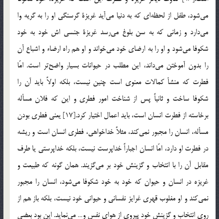
مي‌شود، طفل از لحظه‌اي كه به دنيا مي‌آيد غريزة گرسنگي او را به گريه وا
مي‌دارد و زماني كه به سن بلوغ مي‌رسد غريزة جنسي اش خود به خود
شكوفا مي‌شود و او را به ارضاي خود مي‌خواند و او هم راه ارضاء و اشباع آن
را بدون آموختن مي‌داند، اين مطلب در حيوانات بسيار واضح‌تر است. امّا
فطرت كه منشأ كمالات معنوي است چنين نيست، بلكه اولاً بايد آن را
شكوفا ساخت و ثانياً پس از شناخت امور فطري و اين كه فلان مسأله
برخاسته از فطرت انسان است، بايد اعمال اختيار كرد.[17] يعني فطري بودن
مسأله، انسان را مجبور نمي‌كند، مثلاً خداخواهي، فطري انسان است و ريشه
در فطرت او دارد، امّا انسان اجباراً خداپرست نيست، بلكه خداپرستي يا طرف
مقابل آن را با انتخاب و گزينش خود بر مي‌گزيند. همان گونه كه طبيعت و
غريزه در انسان و حيوان كه خود به خود شكوفا مي‌شود، انسان را مجبور
نمي‌كند و او مغلوب قهري غرايز نفساني و حيواني خود نيست، بلكه باز هم از
روي انتخاب و گزينش خود پيروي از هواي نفس و… مي‌نمايد. اين بود بعضي