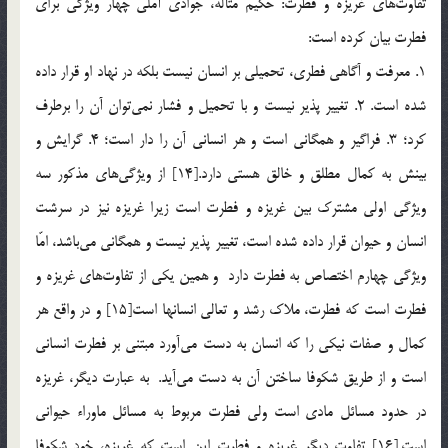
تفاوت‌هاي غريزه و فطرت: حكيم متأله، جوادي آملي چهار ويژگي براي
فطرت بيان كرده است:
1. معرفت و آگاهي فطري، تحميلي بر انسان نيست بلكه در نهاد او قرار داده
شده است. 2. تغيير پذير نيست و با تحميل و فشار نمي‌توان آن را برطرف
كرد؛ 3. فراگير و همگاني است و هر انساني آن را دار است؛ 4. گرايش و
بينش به كمال مطلق و خالق هستي دارد.[14] از ويژگي‌هاي مذكور سه
ويژگي اولي مشترك بين غريزه و فطرت است زيرا غريزه نيز در سرشت
انسان و حيوان قرار داده شده است، تغيير پذير نيست و همگاني مي‌باشد، امّا
ويژگي چهارم اختصاص به فطرت دارد و همين يكي از تفاوت‌هاي غريزه و
فطرت است كه فطرت، ملاك رشد و تعالي انسانها است[15] و در واقع هر
كمال و صفات نيكي را كه انسان به دست مي‌آورد مبتني بر فطرت انساني
است و از طريق شكوفا ساختن آن به دست مي‌آيد. به عبارت ديگر، غريزه
در حدود مسائل مادي است ولي فطرت مربوط به مسائل ماوراء حيواني
است.[16] تفاوت ديگر غريزه و فطرت اين است كه غريزه، خود شكوفا