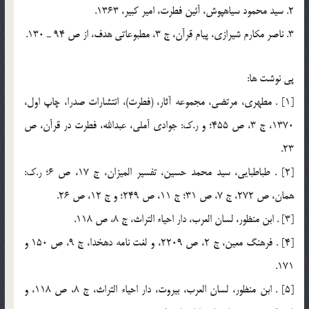
2. سيد محمود سياهپوش، آئين فطرت، امير كبير، 1363.
3. ناصر مكارم شيرازي، پيام قرآن، ج 3، مطبوعاتي هدف، از ص 94 ـ 130.
پي نوشت ها:
[1] . مطهري، مرتضي، مجموعه آثار، (فطرت)، انتشارات صدرا، چاپ اول،
1370، ج 3، ص 455؛ و ر.ك: جوادي آملي، عبدالله، فطرت در قرآن، ص
23.
[2] . طباطبايي، سيد محمد حسين، تفسير ‌الميزان، ج 17، ص 6؛ ر.ك:
همان، ص 272، ج 7، ص 31؛ ج 11، ص 249؛ و ج 12، ص 26.
[3] . ابن منظور، لسان العرب، دار احياء التراث، ج 8، ص 118.
[4] . فرهنگ معين، ج 2، ص 2209، و لغت نامه دهخدا، ج 9، ص 150 و
171.
[5] . ابن منظور، لسان العرب، بيروت، دار احياء التراث، ج 8، ص 118، و