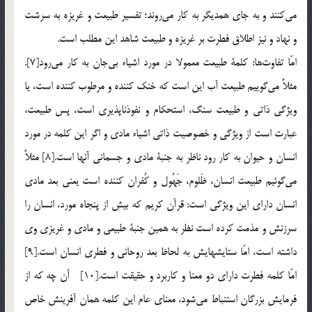
مي‌كنند و به جاي همديگر به كار مي‌روند؛ تفسير طبيعت و غريزه به سرشت
و نهاد و نيز اطلاق فطرت بر غريزه و طبيعت شاهد اين مطلب است.
امّا تفاوت‌ها: كلمة طبيعت معمولا در مورد اشياء بي‌جان به كار مي‌رود[7].
مثلاً مي‌گوييم طبيعت آب اين است كه خنك كننده و مرطوب کننده است، يا
ويژگي ذاتي و طبيعت سنگ، استحكام و نفوذناپذيري است، ‌پس طبيعت،
عبارت است از ويژگي و خصوصيت ذاتي اشياء مادي و اگر اين كلمه در مورد
انسان و حيوان به كار رود ناظر به جنبة مادي و جسماني آنها است.[8] مثلاً
مي‌گوئيم طبيعت انسان، ظَلوم، جَهُول و كُفران كننده است يعني بعد مادي
انسان داراي اين ويژگي است: قرآن كريم كه بيش از پنجاه مورد، انسان را
سرزنش و مذمت كرده است نظر به همين جنبة ‌طبيعي و مادي و غريزی وي
داشته است، امّا ستايشهايش به لحاظ بعد روحاني و فطري انسان است.[9]
امّا كلمه فطرت داراي دو معنا و كاربرد و حقيقت است.[10] آن چه كه از
فرمايش بزرگان استنباط مي‌شود، معناي عام اين كلمه همان آفرينش خاص