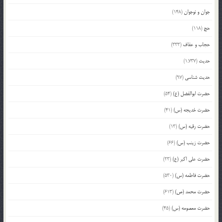
جوان و نوجوان
(148)
حج
(118)
حجاب و عفاف
(333)
حدیث
(1,737)
حدیث شناسی
(97)
حضرت ابوالفضل (ع)
(54)
حضرت خدیجه (س)
(41)
حضرت رقیه (س)
(13)
حضرت زینب (س)
(66)
حضرت علی اکبر (ع)
(23)
حضرت فاطمه (س)
(530)
حضرت محمد (ص)
(613)
حضرت معصومه (س)
(45)