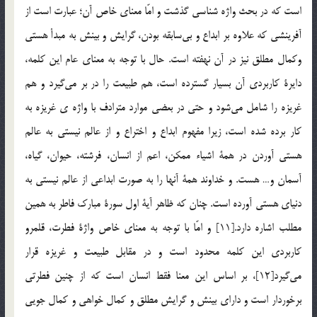
است كه در بحث واژه شناسي گذشت و امّا معناي خاص آن؛ عبارت است از
آفرينشي كه علاوه بر ابداع و بي‌سابقه بودن، گرايش و بينش به مبدأ هستي
وكمال مطلق نيز در آن نهفته است. حال با توجه به معناي عام اين كلمه،
دايرة كاربردي آن بسيار گسترده است، هم طبيعت را در بر مي‌گيرد و هم
غريزه را شامل مي‌شود و حتي در بعضي موارد مترادف با واژه ي غريزه به
كار برده شده است، زيرا مفهوم ابداع و اختراع و از عالم نيستي به عالم
هستي آوردن در همة اشياء ممكن، اعم از انسان، فرشته، حيوان، گياه،
آسمان و… هست. و خداوند همة آنها را به صورت ابداعي از عالم نيستي به
دنياي هستي آورده است. چنان که ظاهر آية اول سورة مبارك فاطر به همين
مطلب اشاره دارد.[11] و امّا با توجه به معناي خاص واژة فطرت، قلمرو
كاربردي اين كلمه محدود است و در مقابل طبيعت و غريزه قرار
مي‌گيرد[12]، بر اساس اين معنا فقط انسان است كه از چنين فطرتي
برخوردار است و داراي بينش و گرايش مطلق و كمال خواهي و كمال جويي