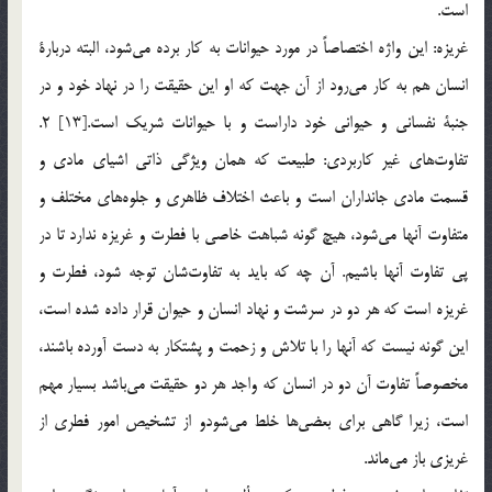
است.
غريزه: اين واژه اختصاصاً در مورد حيوانات به كار برده مي‌شود، البته دربارة
انسان هم به كار مي‌رود از آن جهت كه او اين حقيقت را در نهاد خود و در
جنبة نفساني و حيواني خود داراست و با حيوانات شريك است.[13] 2.
تفاوت‌هاي غير كاربردي: طبيعت كه همان ويژگي ذاتي اشياي مادي و
قسمت مادي جانداران است و باعث اختلاف ظاهري و جلوه‌هاي مختلف و
متفاوت آنها مي‌شود، هيچ گونه شباهت خاصي با فطرت و غريزه ندارد تا در
پي تفاوت آنها باشيم. آن چه كه بايد به تفاوت‌شان توجه شود، فطرت و
غريزه است كه هر دو در سرشت و نهاد انسان و حيوان قرار داده شده است،
اين گونه نيست كه آنها را با تلاش و زحمت و پشتكار به دست آورده باشند،
مخصوصاً تفاوت آن دو در انسان كه واجد هر دو حقيقت مي‌باشد بسيار مهم
است، زيرا گاهي براي بعضي‌ها خلط مي‌شودو از تشخيص امور فطري از
غريزي باز مي‌ماند.