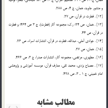
همان، ج11، ص 249؛ مفاهيم القرآن، ج 1، ص 54؛ سبحاني، جعفر، توحيد
و منشور جاويد، همان، ج 4، ص 288.
[12] . فطرت در قرآن، ص 27.
[13] . همان، ص 24؛ ر.ك: مجموعه آثار (فطرت)، ج 3 ص 464؛ و فطرت
در قرآن، ص 44.
[14] . جوادي آملي، عبدالله، فطرت در قرآن، انتشارات اسراء، ص 26.
[15] . همان، ص 27.
[16] . مطهري، مرتضي، مجموعه آثار، انتشارات صدرا، ج 3، ص 466.
[17] . مصباح يزدي، محمد تقي، معارف قرآن، موسسه آموزشي و پژوهشي
امام خميني، ج 1 ـ 3، ص 428.
مطالب مشابه