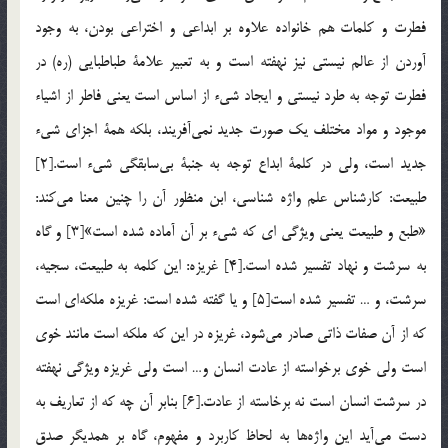
فطرت و كلمات هم خانواده علاوه بر ابداعي و اختراعي بودن، به وجود
آوردن از عالم نيستي نيز نهفته است و به تعبير علامة طباطبايي (ره) در
فطرت توجه به طرد نيستي و ايجاد شيء از اساس است يعني فاطر از اشياء
موجود و مواد مختلف يك صورت جديد نمي‌آفريند، بلكه همة اجزاي شيء
جديد است، ولي در كلمة ابداع توجه به جنبة بي‌سابقگي شيء است.[2]
طبيعت: كارشناس علم واژه شناسي، ابن منظور آن را چنين معنا مي‌كند:
«طبع و طبيعت يعني ويژگي ای كه شيء بر آن آماده شده است»[3] و گاه
به سرشت و نهاد تفسير شده است.[4] غريزه: اين كلمه به طبيعت، سجيه،
سرشت، و … تفسير شده است[5] و يا گفته شده است: غريزه ملكه‌اي است
كه از آن صفات ذاتي صادر مي‌شود، غريزه در اين كه ملكه است مانند خوي
است ولي خوي برخواسته از عادت انسان و… است ولي غريزه ويژگي نهفته
در سرشت انسان است نه برخاسته از عادت.[6] بنابر آن چه كه از تعاريف به
دست مي‌آيد اين واژه‌ها به لحاظ كاربرد و مفهوم، گاه بر همديگر صدق