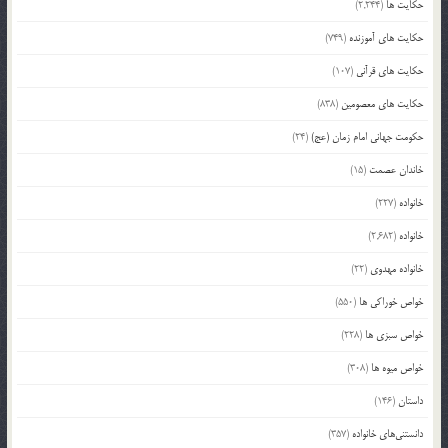
حکایت ها
(2,244)
حکایت های آموزنده
(749)
حکایت های قرآنی
(107)
حکایت های معصومین
(838)
حکومت جهانی امام زمان (عج)
(24)
خاندان عصمت
(15)
خانواده
(227)
خانواده
(2,682)
خانواده مهدوی
(22)
خواص خوراکی ها
(550)
خواص سبزی ها
(228)
خواص میوه ها
(308)
داستان
(146)
دانستنی‌های خانواده
(357)