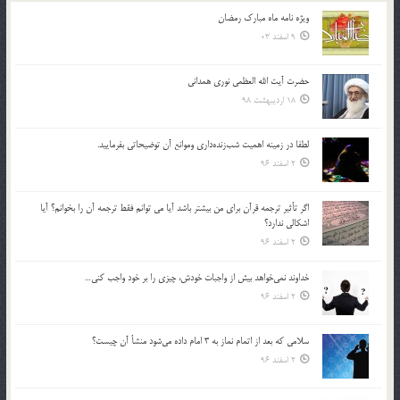
ویژه نامه ماه مبارک رمضان
9 اسفند 03
حضرت آیت الله العظمی نوری همدانی
18 اردیبهشت 98
لطفا در زمينه اهميت شب‌زنده‌داري وموانع آن توضيحاتي بفرماييد.
2 اسفند 96
اگر تأثير ترجمه قرآن براي من بيشتر باشد آيا مي توانم فقط ترجمه آن را بخوانم؟ آيا
اشكالي ندارد؟
2 اسفند 96
خداوند نمي‌خواهد بيش از واجبات خودش، چيزي را بر خود واجب كني…
2 اسفند 96
سلامي كه بعد از اتمام نماز به 3 امام داده مي‌شود منشأ آن چيست؟
2 اسفند 96