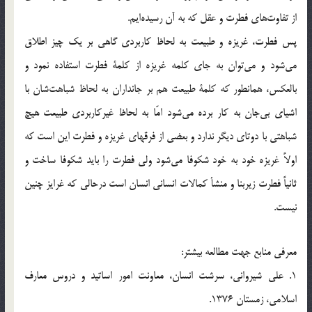
از تفاوت‌هاي فطرت و عقل كه به آن رسيده‌ايم.
پس فطرت، غريزه و طبيعت به لحاظ كاربردي گاهي بر يك چيز اطلاق
مي‌شود و مي‌توان به جاي كلمه غريزه از كلمة فطرت استفاده نمود و
بالعكس، همانطور كه كلمة طبيعت هم بر جانداران به لحاظ شباهت‌شان با
اشياي بي‌جان به كار برده مي‌شود امّا به لحاظ غيركاربردي طبيعت هيچ
شباهتي با دوتاي ديگر ندارد و بعضي از فرقهاي غريزه و فطرت اين است كه
اولاً غريزه خود به خود شكوفا مي‌شود ولي فطرت را بايد شكوفا ساخت و
ثانياً فطرت زيربنا و منشأ كمالات انساني انسان است درحالي كه غرايز چنين
نيست.
معرفي منابع جهت مطالعه بيشتر:
1. علي شيرواني، سرشت انسان، معاونت امور اساتيد و دروس معارف
اسلامي، زمستان 1376.