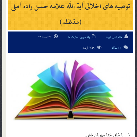
توصیه های اخلاقی آیة الله علامه حسن زاده آملی
(مدّظلّه)
خادم اهل البیت
پند خوبان
,
حکایت ها
26 اسفند 93
2 دیدگاه
3359بازدید
1-. با خلق خدا مهربان باش.