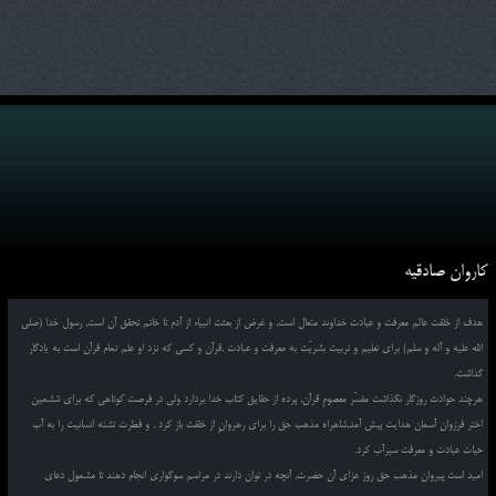
کاروان صادقیه
هدف از خلقت عالم معرفت و عبادت خداوند متعال است, و غرض از بعثت انبیاء از آدم تا خاتم تحقق آن است, رسول خدا (صلی
الله علیه و آله و سلم) برای تعلیم و تربیت بشریّت به معرفت و عبادت ,قرآن و کسی که نزد او علم تمام قرآن است به یادگار
گذاشت.
هرچند حوادث روزگار نگذاشت مفسّر معصومِ قرآن, پرده از حقایق کتاب خدا بردارد ولی در فرصت کوتاهی که برای ششمین
اختر فرزوان آسمان هدایت پیش آمد,شاهراه مذهب حق را برای رهروانِ از خلقت باز کرد , و فطرت تشنه انسانیت را به آب
حیات عبادت و معرفت سیرآب کرد.
امید است پیروان مذهب حق روز عزای آن حضرت, آنچه در توان دارند در مراسم سوگواری انجام دهند تا مشمول دعای