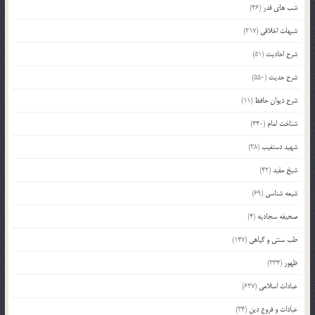
شب های قدر
(46)
شبهات اخلاقی
(217)
شرح احادیث
(51)
شرح حدیث
(550)
شرح دیوان حافظ
(11)
شناخت امام
(440)
شهید دستغیب
(38)
شیخ مفید
(42)
شیعه شناسی
(69)
صحیفه سجادیه
(4)
طب سنتی و گیاهی
(147)
ظهور
(334)
عبادات اسلامی
(627)
عبادات و فروع دین
(34)