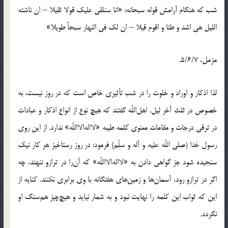
شب که هنگام آرامش قوله سبحانه: «انا سنلقى علیک قولا ثقیلا – ان ناشئه
اللیل هى اشد و طئا و اقوم قیلا – ان لک فى النهار سبحاً طویلا»
مزمل، 5/6/7.
لذا اذکار و اوراد و خلوت را در شب تأثیرى خاص است که در روز نیست، به
خصوص در ثلث آخر لیل. اهل‌اللّه گفتند که هیچ نوع از انواع اذکار و عبادات
در ترقى درجات و مقامات معنوى کلمه طیبه «لا‌اله‌الا‌اللّه» ندارد. از این روى
رسول خدا (صلى‌ اللّه‌ علیه‌ و آله‌ و سلّم) فرمود: در روز رستاخیز هر کار نیک
سنجیده شود جز گواهى دادن به «لا‌اله‌الا‌اللّه» که آن‌را در ترازو ننهند، چه
اگر در ترازو رود، آسمان‌ها و زمین‌هاى هفتگانه با وى برابرى نکنند. کنایه از
این که ثواب این کلمه را نهایت نبود و به شمار نیاید و هیچ‌چیز هم‌سنگ او
نگردد.