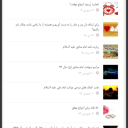
تجارت پُرسود ازدواج موقت !
16 شهریور 04
براي اينكه دل پدر و مادر را به دست آوريم و هميشه از ما راضي باشند چكار بايد
بكنيم؟
23 تیر 95
زیارت نامه امام صادق علیه السلام
28 مرداد 95
مراسم شهادت امام صادق (ع) سال 93
10 فروردین 94
جذب کمک های مردمی موکب امام علی علیه السلام
11 شهریور 96
50 نکته برای ازدواج موفق
16 فروردین 94
اجتماع عظیم صادقیون در آستان مقدس امامزاده سید جلال الدین اشرف سال 1396