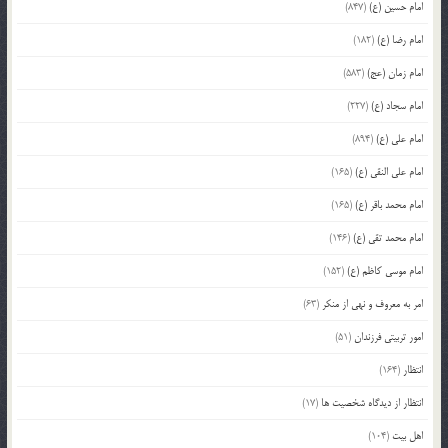
امام حسین (ع)
(847)
امام رضا (ع)
(182)
امام زمان (عج)
(583)
امام سجاد (ع)
(227)
امام علی (ع)
(894)
امام علی النقی (ع)
(165)
امام محمد باقر (ع)
(165)
امام محمد تقی (ع)
(146)
امام موسی کاظم (ع)
(152)
امر به معروف و نهی از منکر
(63)
امور تربیتی فرزندان
(51)
انتظار
(164)
انتظار از دیدگاه شخصیت ها
(17)
اهل بیت
(104)