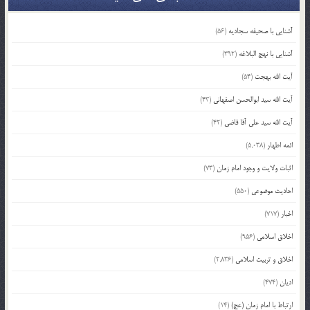
آشنایی با صحیفه سجادیه
(56)
آشنایی با نهج البلاغه
(392)
آیت الله بهجت
(54)
آیت الله سید ابوالحسن اصفهانی
(43)
آیت الله سید علی آقا قاضی
(42)
ائمه اطهار
(5,038)
اثبات ولایت و وجود امام زمان
(73)
احادیث موضوعی
(550)
اخبار
(717)
اخلاق اسلامی
(956)
اخلاق و تربیت اسلامی
(2,836)
ادیان
(474)
ارتباط با امام زمان (عج)
(14)