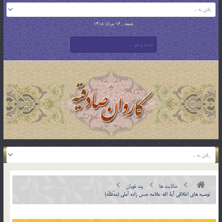
جمعه , 16 مرداد 1405
حکایت ها
پند خوبان
توصیه های اخلاقی آیة الله علامه حسن زاده آملی (مدّظلّه)