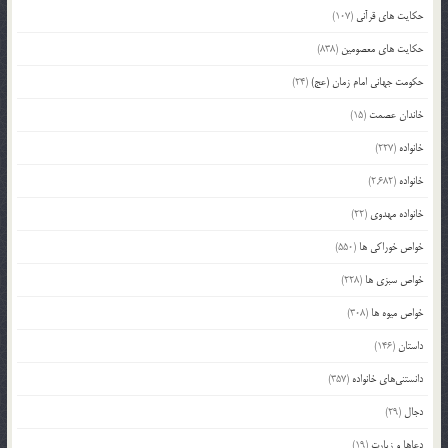
حکایت های قرآنی
(107)
حکایت های معصومین
(838)
حکومت جهانی امام زمان (عج)
(24)
خاندان عصمت
(15)
خانواده
(227)
خانواده
(2,682)
خانواده مهدوی
(22)
خواص خوراکی ها
(550)
خواص سبزی ها
(228)
خواص میوه ها
(308)
داستان
(146)
دانستنی‌های خانواده
(357)
دجال
(29)
دعاها و زیارت
(19)