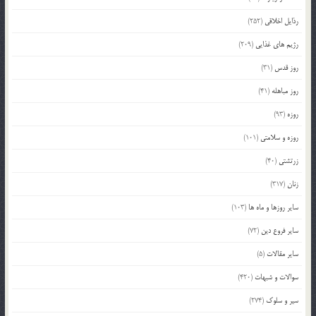
رذایل اخلاقی
(252)
رژیم های غذایی
(209)
روز قدس
(31)
روز مباهله
(41)
روزه
(93)
روزه و سلامتی
(101)
زرتشتی
(40)
زنان
(317)
سایر روزها و ماه ها
(103)
سایر فروع دین
(72)
سایر مقالات
(5)
سوالات و شبهات
(420)
سیر و سلوک
(274)