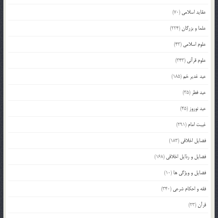
عقاید اسلامی
(70)
علما و بزرگان
(224)
علوم اسلامی
(43)
علوم قرآنی
(343)
عید غدیر خم
(185)
عید فطر
(35)
عید نوروز
(45)
غیبت امام
(291)
فضایل اخلاقی
(183)
فضایل و رذایل اخلاقی
(168)
فضایل و ویژگی ها
(10)
فقه و احکام شرعی
(340)
قرآن
(23)