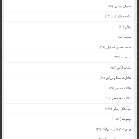
مدعیان دروغین
(25)
مراجع معظم تقلید
(15)
مردان
(40)
مسجد
(87)
مسجد مقدس جمکران
(19)
مسیحیت
(229)
معارف قرآنی
(855)
مناظرات علما و بزرگان
(79)
مناظرات علمی
(139)
مناظرات معصومین
(60)
مهارتهای زندگی
(845)
مهدویت
(2,150)
مهدویت در قرآن و روایات
(47)