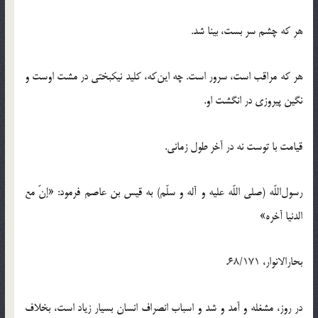
هر که چشم سر بست، بینا شد.
هر که مراقب است، سرور است. چه این‌که، کلید نیکبختى در مشت اوست و
نگین پیروزى در انگشت او.
قیامت با توست نه در آخر طول زمانى.
رسول‌اللّه (صلى‌ اللّه‌ علیه‌ و آله‌ و سلّم) به قیس بن عاصم فرمود: «إنّ مع
الدنیا آخره»
بحارالانوار، 68/171.
در روز، مشغله و آمد و شد و اسباب انصراف انسان بسیار زیاد است، بخلاف