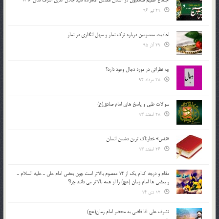
29 تیر 96
احادیث معصومین درباره ترک نماز و سهل انگاری در نماز
29 آذر 95
چه نظراتی در مورد دجال وجود دارد؟
28 مرداد 94
سوالات طبی و پاسخ های امام صادق(ع)
28 اسفند 93
«نفس» خطرناک ترین دشمن انسان
26 اسفند 93
مقام و درجه كدام يك از 14 معصوم بالاتر است چون بعضي امام علي ـ عليه السلام ـ
و بعضي ها امام زمان (عج) را از همه بالاتر مي دانند چرا؟
12 دی 94
تشرف علي آقا قاضي به محضر امام زمان(عج)