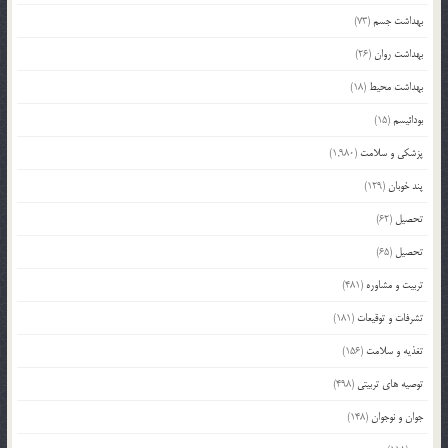
بهداشت جسم
(73)
بهداشت روان
(26)
بهداشت محیط
(18)
بودائیسم
(15)
پزشکی و سلامت
(1,980)
پند خوبان
(129)
تحصیل
(62)
تحصیل
(65)
تربیت و مشاوره
(481)
تشرفات و توقیعات
(181)
تغذیه و سلامت
(156)
توصیه های تربیتی
(498)
جوان و نوجوان
(148)