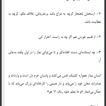
2-. ازسخنان ناهنجار گرچه به مزاح باشد برحذرباش. خلاف مگو، گرچه به
مطایبت باشد.
3-. از قسم خوردن هم اگر چه به راست، احتراز کن.
4-. چه ایستاده‌اى دست افتاده‌گیر و تا مى‌توانى نماز را در اول وقت به‌جاى
آر.
انسان بیدار همواره کشیک نفس مى‌کشد و پاسبان حرم دل است و واردات و
صادرات دهان خود را مى‌پاید و دار هستى را کارخانه‌اى بزرگ مى‌یابد که با
عمّال بى‌شمار «و ما یعلم جنود ربک الا هو»