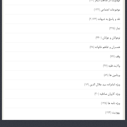
مهدویت در مذاهب دیگر
(36)
موضوعات اجتماعی
(122)
نقد و پاسخ به شبهات
(2,166)
نماز
(225)
نوجوانان و جوانان
(440)
همسران و تفاهم خانواده
(68)
وقف
(77)
ولایت فقیه
(37)
ویتامین ها
(89)
ویژه امامزاده سید جلال الدین
(16)
ویژه کاروان صادقیه
(30)
ویژه نامه ها
(135)
یهودیت
(194)