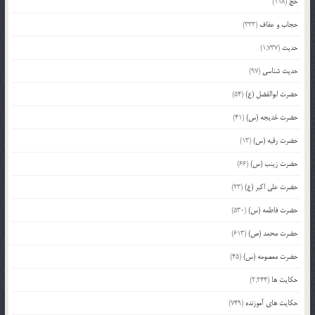
حج
(118)
حجاب و عفاف
(333)
حدیث
(1,737)
حدیث شناسی
(97)
حضرت ابوالفضل (ع)
(54)
حضرت خدیجه (س)
(41)
حضرت رقیه (س)
(13)
حضرت زینب (س)
(66)
حضرت علی اکبر (ع)
(23)
حضرت فاطمه (س)
(530)
حضرت محمد (ص)
(613)
حضرت معصومه (س)
(45)
حکایت ها
(2,244)
حکایت های آموزنده
(749)