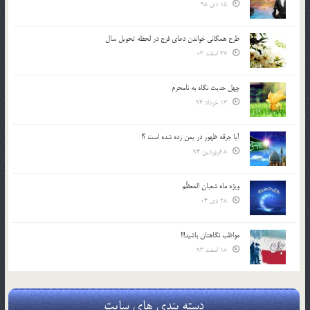
15 دی 95
طرح همگانی خواندن دعای فرج در لحظه تحویل سال
27 اسفند 03
چهل حدیث نگاه به نامحرم
13 خرداد 94
آیا جرقه ظهور در یمن زده شده است ؟!
8 فروردین 94
ویژه ماه شعبان المعظّم
28 دی 04
مواظب نگاهتان باشید!!!
18 اسفند 93
دسته بندی های سایت