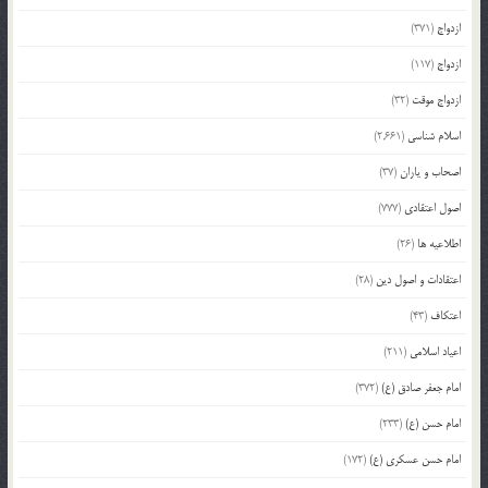
ازدواج
(371)
ازدواج
(117)
ازدواج موقت
(32)
اسلام شناسی
(2,661)
اصحاب و یاران
(37)
اصول اعتقادی
(777)
اطلاعیه ها
(26)
اعتقادات و اصول دین
(28)
اعتکاف
(43)
اعیاد اسلامی
(211)
امام جعفر صادق (ع)
(372)
امام حسن (ع)
(233)
امام حسن عسکری (ع)
(172)