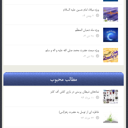
ویژه میلاد امام حسین علیه السلام
2 بهمن 04
ویژه ماه شعبان المعظّم
28 دی 04
ویژه مبعث حضرت محمد صلی الله علیه و اله و سلم
25 دی 04
مطالب محبوب
نمادهای شیطان پرستی در بازی کلش آف کلنز
11 مرداد 94
خاطره ای از توسل به حضرت زهرا(س)
23 خرداد 94