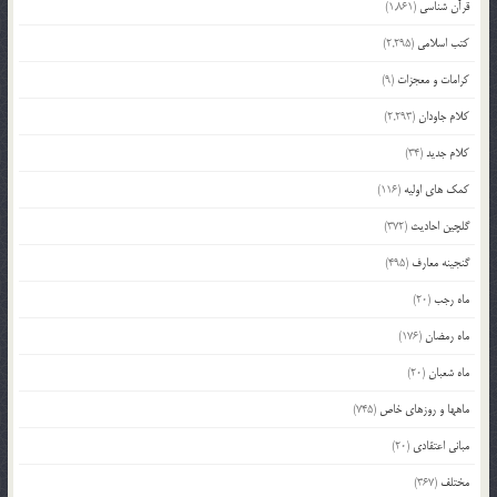
قرآن شناسی
(1,861)
کتب اسلامی
(2,295)
کرامات و معجزات
(9)
کلام جاودان
(2,293)
کلام جدید
(34)
کمک های اولیه
(116)
گلچین احادیث
(372)
گنجینه معارف
(495)
ماه رجب
(20)
ماه رمضان
(176)
ماه شعبان
(20)
ماهها و روزهای خاص
(745)
مبانی اعتقادی
(20)
مختلف
(367)