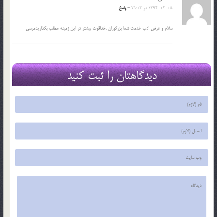
1394-02-05 در 21:02
- پاسخ
سلام و عرض ادب خدمت شما بزرگوران .خداقوت بیشتر در این زمینه مطلب بگذاریدمرسی
دیدگاهتان را ثبت کنید