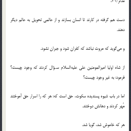
مدثر/31،
دست هم گرفته در کارند تا انسان بسازند و از عالمى تحویل به عالم دیگر
دهند.
و مى‌گوید که مروت نباشد که کفران شود و جبران نشود.
از شاه اولیا امیرالمومنین على علیه‌السلام سـؤال کردند که وجود چیست؟
فرمود: به غیر وجود چیست؟
اما در باب شیوه پسندیده سکوت، حق است که: هر که را اسرار حق آموختند
مُهر کردند و دهانش دوختند.
هر که خاموش شد، گویا شد.