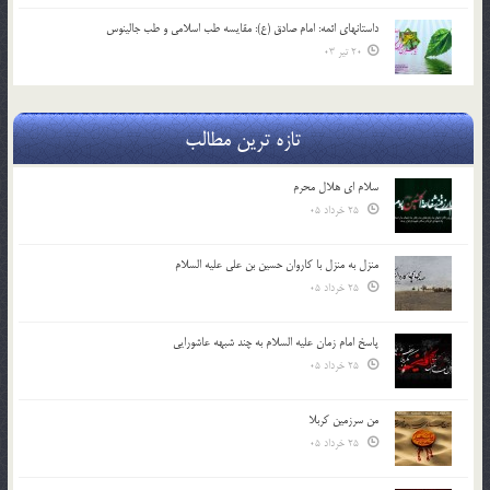
داستانهای ائمه: امام صادق (ع): مقایسه طب اسلامی و طب جالینوس
20 تیر 03
تازه ترین مطالب
سلام ای هلال محرم
25 خرداد 05
منزل به منزل با کاروان حسین بن علی علیه السلام
25 خرداد 05
پاسخ امام زمان علیه السلام به چند شبهه عاشورایی
25 خرداد 05
من سرزمین کربلا
25 خرداد 05