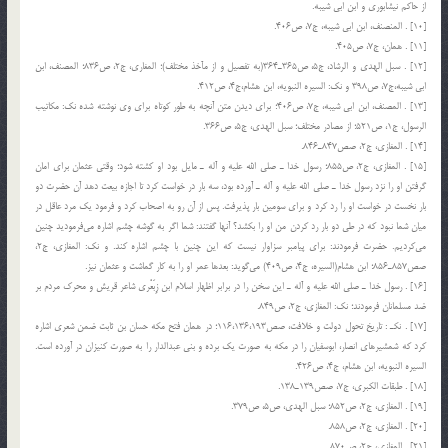
از حاكم نیشابوری و ابن ابی شیبه.
[10] . المنصنف، ابن ابی شیبه، ج7، ص406.
[11] . همان، ج7، ص405.
[12] . سبل الهدی و الرشاد، ج5، ص365ـ364(به تفصیل و از مآخذ مختلف)؛ المغاری، ج2، ص836؛ المصنف، ابن
ابی شیبه،ج7، ص398 و نك: السیره النبویه، ابن هشام،ج4، ص412.
[13] . المصنف، ابن ابی شیبه، ج7، ص406؛ برای دیدن متن آنچه به طور كوتاه برای وی نوشته شده نك: مكاتیب
الرسول، ج1، ص521؛ از مصادر مختلف؛ سبل الهدی، ج5، ص366.
[14] . المغازی، ج2، صص847ـ846.
[15] . المغازی، ج2، ص855؛ رسول خدا ـ صلی الله علیه و آله ـ مایل بود او كشته شود؛ وقتی عثمان برای امان
گرفتن او را نزد رسول خدا ـ صلی الله علیه و آله ـ آورده بود، سه بار در خواست كرد تا اجازه بیعت دهد آن حضرت دو
بار نخست در خواست او را رد كرد و برای سومین بار پذیرفت. پس از آن رو به اصحاب كرد و فرمود یك مرد عاقل در
میان شما نبود كه در طی دو بار رد كردن من او را بكشد؟ آنها گفتند: شما اگر به گوشه چشم اشاره می‌فرمودید چنین
می‌كردیم. حضرت فرمودند: برای پیامبر سزاوار نیست كه این چنین با چشم اشاره كند. و نك: المغازی، ج2،
صص857ـ856؛ ابن هشام(السیره، ج4، ص409) می‌گوید: بعدها عمر او را به كار گماشت و عثمان نیز.
[16] . رسول خدا ـ صلی الله علیه و آله ـ این سخن را در برابر اظهار اسلام ابن زِبَعْری شاعر قریش و محرك مردم بر
ضد مسلمانان فرمودند؛ نك: المغازی، ج2، ص849.
[17] . نكـ : تاریخ تحول دولت و خلافت، صص116،136،193؛ در همان فتح مكه حسان بن ثابت ضمن شعری اشاره
كرد كه شمشیرهای انصار، ابوسفیان را در مكه به صورت یك برده و بنی عبدالدار را به صورت كنیزان در آورده است.
السیره النبویه، ابن هشام، ج4، ص426.
[18] . طبقات الكبری، ج7، صص139ـ138.
[19] . المغازی، ج2، ص852؛ سبل الهدی، ص5، ص379.
[20] . المغازی، ج2، ص858.
[21] . المغازی، ج2، ص870.