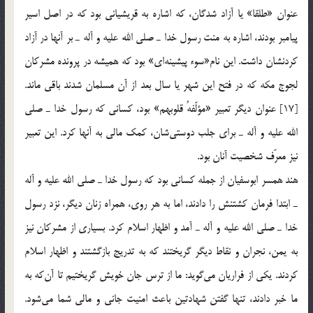
عنوان «طلقا» یا آزاد شدگان، كه اشاره به قریشیانی بود كه در اصل اسیر
پیامبر بودند، اشاره به منت رسول خدا ـ صلی الله علیه و آله ـ بر آنها در آزاد
كردنشان داشت. این نام«سوء پیشینه‌ای» بود كه همیشه در پرونده مشركان
لجوج مكه كه در فتح این شهر یا سال بعد از آن مسلمان شدند باقی ماند.
[17] عنوان دیگر تعبیر «مؤلّفهُ قلوبهم» بود، كسانی كه رسول خدا ـ صلی
الله علیه و آله ـ برای جلب دوستی‌شان، كمك مالی به آنها كرد. این تعبیر
نیز معرّف شخصیت آنان بود.
هند همسر ابوسفیان از جمله كسانی بود كه رسول خدا ـ صلی الله علیه و آله
ـ ابتدا فرمان كشتنش را دادند، اما به هر روی، همراه زنان دیگر، نزد رسول
خدا ـ صلی الله علیه و آله ـ آمد و اظهار اسلام كرد. بسیاری از مشركان نیز
به یمن، نجران و نقاط دیگر گریختند كه به تدریج بازگشتند و اظهار اسلام
كردند. یكی از فراریان می‌گوید: ما از ترس جان خویش گریختیم تا آن‌كه به
ما خبر دادند، تنها گفتن شهادتین باعث امنیت جانی و مالی شما می‌شود.