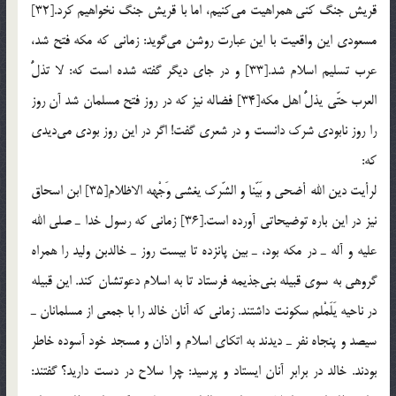
قریش جنگ كنی همراهیت می‌كنیم، اما با قریش جنگ نخواهیم كرد.[32]
مسعودی این واقعیت با این عبارت روشن می‌گوید: زمانی كه مكه فتح شد،
عرب تسلیم اسلام شد.[33] و در جای دیگر گفته شده است كه: لا تذلُّ
العرب حتّی یذلُّ اهل مكه‌[34] فضاله نیز كه در روز فتح مسلمان شد آن روز
را روز نابودی شرك دانست و در شعری گفت! اگر در این روز بودی می‌دیدی
كه:
لرأیت دین الله أضحی و بَیّنا و الشّرك یغشی وَجْهه الاظلام[35] ابن اسحاق
نیز در این باره توضیحاتی آورده است.[36] زمانی كه رسول خدا ـ صلی الله
علیه و آله ـ در مكه بود، ـ بین پانزده تا بیست روز ـ خالدبن ولید را همراه
گروهی به سوی قبیله بنی‌جذیمه فرستاد تا به اسلام دعوتشان كند. این قبیله
در ناحیه یَلَمْلم سكونت داشتند. زمانی كه آنان خالد را با جمعی از مسلمانان ـ
سیصد و پنجاه نفر ـ دیدند به اتكای اسلام و اذان و مسجد خود آسوده خاطر
بودند. خالد در برابر آنان ایستاد و پرسید: چرا سلاح در دست دارید؟ گفتند: