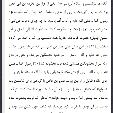
آنگاه ما بازگشتیم و اسلام آوردیم.[18] یكی از فراریان عكرمه بن ابی جهل
بود كه به یمن گریخت و پس از مدتی مسلمان شد. زمانی كه عكرمه نزد
رسول خدا ـ صلی الله علیه و آله ـ آمد پرسید: به چه چیزی دعوت می‌كنی؟
حضرت فرمود: نماز، زكات و… عكرمه گفت: ما دعَوْتَ الّا إلی الْحق و امرٍ
حسنٍ جمیل؛ حضرت فرمودند: خدایا! همه دشمنیهایی كه بر ضد من كرده
ببخشای.[19] در این میان حتی هبّار بن اسود نیز كه هر بار رسول خدا ـ
صلی الله علیه و آله ـ نامش را می‌شنید خشمگین می‌شد، و حتی در فتح
مكه نیز از بخشودگان مستثنی شده بود، بخشوده شد.[20] رسول خدا ـ صلی
الله علیه و آله ـ پس از فتح مكه گروههایی را به اطراف فرستاد تا بتهای بر
جای مانده قبایل را از بین ببرند. عمرو بن عاص با گروهی برای شكستن بت
«سواع» كه متعلق به هذیل بود، عازم آن دیار شد. پرده‌دار بت گفت: تو قادر
به هدم بت نیستی! اما او بت و «بیت خزائنه» (محلی كه ثروت بخشوده شده
به بت در آن بوده) را خراب كرد. پرده‌دار كه شاهد خورد شدن بت بوده و