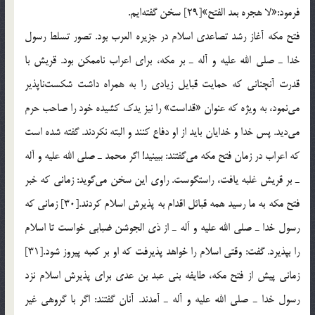
فرمود:«لا هجره بعد الفتح»[29] سخن گفته‌ایم.
فتح مكه آغاز رشد تصاعدی اسلام در جزیره العرب بود. تصور تسلط رسول
خدا ـ صلی الله علیه و آله ـ بر مكه، برای اعراب ناممكن بود. قریش با
قدرت آنچنانی كه حمایت قبایل زیادی را به همراه داشت شكست‌ناپذیر
می‌نمود، به ویژه كه عنوان «قداست» را نیز یدك كشیده خود را صاحب حرم
می‌دید. پس خدا و خدایان باید از او دفاع كنند و البته نكردند. گفته شده است
كه اعراب در زمان فتح مكه می‌گفتند: ببینید! اگر محمد ـ صلی الله علیه و آله
ـ بر قریش غلبه یافت، راستگوست. راوی این سخن می‌گوید: زمانی كه خبر
فتح مكه به ما رسید همه قبائل اقدام به پذیرش اسلام كردند.[30] زمانی كه
رسول خدا ـ صلی الله علیه و آله ـ از ذی الجوشن ضبابی خواست تا اسلام
را بپذیرد. گفت: وقتی اسلام را خواهد پذیرفت كه او بر كعبه پیروز شود.[31]
زمانی پیش از فتح مكه، طایفه بنی عبد بن عدی برای پذیرش اسلام نزد
رسول خدا ـ صلی الله علیه و آله ـ آمدند. آنان گفتند: اگر با گروهی غیر