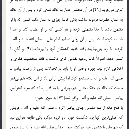
تبرّی می‌جویم.[41] در آن مجلس عمار به خالد تندی كرد و پس از آن خالد
به عمار. حضرت فرمود: ساكت باش خالد! چیزی به عمار مگو، كسی كه با او
دشمن باشد با خدا دشمنی كرده و هر كسی كه بر او غضب كند بر خد ا
غضب كرده است. پس از آن پولی تسلیم امام علی ـ صلی الله علیه و آله ـ
كردند تا نزد بنی‌جذیمه رفته فدیه كشتگان آنها را بپردازد.[42] و آنان را
تسلّی دهد. اصولاً خالد روحیه نظامی گری داشت و فاقد شخصیت فكری و
اخلاقی لازم بود. چهره واقعی او را باید در تحولات پس از رحلت پیامبر ـ
صلی الله علیه و آله ـ جستجو كرد. اما پیش از آن یاد از این نكته هم بی‌ثمر
نیست كه خالد در جنگ حنین هم، پیرزنی را به قتل رساند كه مورد اعتراض
پیامبر ـ صلی الله علیه و آله ـ واقع شد.[43] به سوی حنین:
با فتح مكه از سه دشمن جدی پیامبر اكرم ـ صلی الله علیه و آله ـ قریش
كه اصلی‌ترین آنها بود شكست خورد. دو گروه دیگر، یكی طایفه هوازن بود
كه همزمان با شنیدن خبر حركت رسول خدا ـ صلی الله علیه و آله ـ از سوی