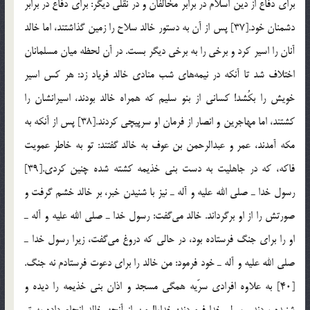
برای دفاع از دین اسلام در برابر مخالفان و در نقلی دیگر: برای دفاع در برابر
دشمنان خود.[37] پس از آن به دستور خالد سلاح را زمین گذاشتند، اما خالد
آنان را اسیر كرد و برخی را به برخی دیگر بست. در آن لحظه میان مسلمانان
اختلاف شد تا آنكه در نیمه‌های شب منادی خالد فریاد زد: هر كس اسیر
خویش را بكُشد! كسانی از بنو سلیم كه همراه خالد بودند، اسیرانشان را
كشتند، اما مهاجرین و انصار از فرمان او سرپیچی كردند.[38] پس از آنكه به
مكه آمدند، عمر و عبدالرحمن بن عوف به خالد گفتند: تو به خاطر عمویت
فاكه، كه در جاهلیت به دست بنی خذیمه كشته شده چنین كردی.[39]
رسول خدا ـ صلی الله علیه و آله ـ نیز با شنیدن خبر، بر خالد خشم گرفت و
صورتش را از او برگرداند. خالد می‌گفت: رسول خدا ـ صلی الله علیه و آله ـ
او را برای جنگ فرستاده بود، در حالی كه دروغ می‌گفت، زیرا رسول خدا ـ
صلی الله علیه و آله ـ خود فرمود: من خالد را برای دعوت فرستادم نه جنگ.
[40] به علاوه افرادی سرّیه همگی مسجد و اذان بنی خذیمه را دیده و
شنیده بودند. رسول خدا فرمودند: خدایا! من از آنچه خالد انجام داده به تو