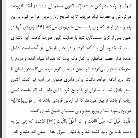
شما نیز اولاد مشركین هستید (كه اكنون مسلمانان شده‌اید) آنگاه افزودند:
هركودكی بر فطرت تولد می‌یابد تا به تدریج زبان عربی فرا می‌گیرد و این
پدر و مادر اویند كه وی را مسیحی یا یهودی می‌كنند.[64] پیروزی آنها در
حنین پس از گریز مسلمانان، تنها با حمایت الهی صورت گرفت. این نكته‌ای
است كه خداوند آن را تأكید كرده و در اخبار تاریخی نیز آمده است. عامل
عمده فرار حضور منافقان و كفار مكه بود، كه همراه سپاه آمده و مردم را
تحریك به فرار می‌كردند. ابوسفیان در حال گریز مردم می‌گفت:فرار اینان تا
كنار دریا ادامه خواهد داشت. برادر مادری صفوان بن امیه نیز گفت: اكنون
سحر باطل شد. اما صفوان او را توبیخ كرد با این دلیل كه اگر بناست كسی
ارباب او باشد ترجیح می‌دهد كه او اربابی قریشی باشد نه از هوازن.[65]به
هر روی سپاه اسلام پیروز شد و زنی مسلمان ضمن شعری گفت:
غَلَبَت خَیلُ الله خیْلَ اللاّت و الله اَحَقُّ بالثّبات [66] گذشت كه زنی نیز به
دست خالد بن ولید كشته شد و به دنبال رسول خدا ـ صلی الله علیه و آله ـ