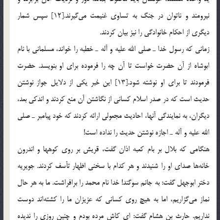
نیرومند و ناتوان در جنگ به تساوی غنیمت می‌گیرند.[12] سپس شمار
دیگری از احكام خانوادگی را نیز بیان كردند.
زمانی كه رسول خدا ـ صلی الله علیه و آله ـ خطبه را خواند، مسلمانی با نام
ابوشاه از آن حضرت خواست تا آن چه را فرموده برای او بنویسد. حضرت
فرمودند تا برای او نوشته شود.[13] این خبر یكی از دلایل جواز نوشتن
حدیث است كه در صدر اسلام كسانی از نگاشتن آن منع كردند و اندكی بعد،
دیگران، به نمایندگی آنها، احادیث مجعولی ارائه كردند كه خود پیامبر ـ صلی
الله علیه و آله ـ اجازه نوشتن حدیث را نداده است!
هنگامی كه بلال بر بام كعبه اذان گفت، قریش بر روی كوهها و اندرون
خانه‌ها صدای او را شنیدند و هر كدام با سخنی اظهار تأسف كردند. جویریه
دختر ابوجهل گفت: به جانم سوگند! خدا نام محمد را برافراشت. ما به هر حال
نماز می‌گزاریم، اما به هیچ روی كسانی كه عزیزان ما را كشته‌اند دوست
نداریم. حارث بن هشام گفت: ای كاش مرده بودم و چنین روزی را ندیده