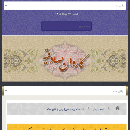
شنبه , 17 مرداد 1405
ائمه اطهار
اقدامات پیامبر(ص) پس از فتح مكه