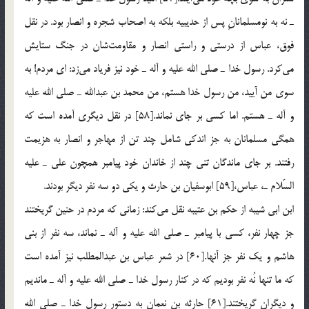
ـ نه به نومسلمانانِ پس از حدیبیه بلكه به اصحاب شجره و انصار بود. در نقل
فوق، عباس از درستی و راستی انصار و مقاومت‌شان در جنگ ستایش
می‌كرد. رسول خدا ـ صلی الله علیه و آله ـ خود نیز فریاد می‌زد: ای مردم! به
سوی من آیید، من رسول خدا هستم، من محمد بن عبدالله ـ صلی الله علیه
و آله ـ هستم. اما كسی بر جای نماند.[58] در نقل دیگری آمده است كه
همگی مسلمانان به جز اندكی شامل چند تن از مهاجر و انصار به هزیمت
رفتند. بر جای ماندگان تنی چند از خاندان خود پیامبر همچون علی ـ علیه
السّلام ـ، عباس،[59] ابوسفیان بن حارث و یكی دو سه نفر دیگر بودند.
ابن ابی شیبه از حكم بن عتیبه نقل می‌كند: زمانی كه مردم در حنین گریختند
جز چهار نفر، كسی با پیامبر ـ صلی الله علیه و آله ـ نماند، سه نفر از بنی
هاشم و یك نفر جز آنها.[60] در شعر عباس بن عبدالمطلب نیز آمده است
كه ما تنها نُه نفر بودیم كه در كنار رسول خدا ـ صلی الله علیه و آله ـ ماندیم
و دیگران گریختند.[61] حارثه بن نعمان به دستور رسول خدا ـ صلی الله