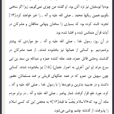
بودم! ابوسفیان نیز نزد آنان بود. او گفت: من چیزی نمی‌گویم، زیرا اگر سخنی
بگویم همین ریگها محمد ـ صلی الله علیه و آله ـ را خبر خواهند كرد.[14]
تجربه ثابت كرده بود كه بسیاری زا سخنان پنهانی منافقان و مشركان در
آیات قرآن منعكس شده و افشا شده بود.
در آن روز، رسول خدا ـ صلی الله علیه و آله ـ جز مواردی كه پیشتر
برشمردیم ـ‌و كسانی از همانها نیز بخشوده شدندـ از همه مشركان در
گذشت. وحشی قاتل حمزه، هند، مثله كننده حمزه و عبدالله بن سعد بن ابی
سرح مرتد (و این آخری به اصرار عثمان) [15] نیز بخشوده شدند. كسانی
چون سهیل بن عمرو كه در همه جنگهای قریش بر ضد مسلمانان حضور
داشت و در حدیبیه بدترین برخوردها را با رسول خدا ـ صلی الله علیه و آله ـ
كرد، مورد عفو قرار گرفت. شعار پیامبر ـ صلی الله علیه و آله ـ در برابر مردم
مكه آن بود كه«الاسلام یَجُبُّ ما قبله[16]» به محض این كه كسی اسلام
را پذیرفت، از گذشته چشم پوشی می‌شود.