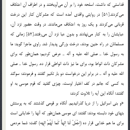
قداستی كه داشت، اسلحه خود را بر آن می‌آویختند و در اطراف آن اعتكاف
می‌كردند.[51] در روایتی واقدی آمده است كه مشركان كنار این درخت
قربانی می‌كردند و یك روز به اعتكاف می‌ماندند. در وقت حضور نزد آن،
عبایشان را به كنار می‌نهادند و بدون عبا نزد آن می‌رفتند.[52] زمانی كه
مسلمانان در راه حنین بودند، درخت بزرگی پدیدار شد. راوی ماجرا گوید: ما
به رسول خدا ـ صلی الله علیه و آله ـ عرض كردیم: همان‌طور كه برای
مشركان ذات انواط بود، برای ما نیز ذات انواطی قرار ده. رسول خدا ـ صلی
الله علیه و آله ـ در برابر این درخواست دو بار تكبیر گفتند و فرمودند: سوگند
به كسی كه جانم در كف اختیار اوست، چیزی گفتید كه قوم موسی به او
گفتند؛ آنگاه این آیه را تلاوت كردند:
«و بنی اسرائیل را از دریا گذرانیدیم. آنگاه بر قومی گذشتند كه به پرستش
بتهای خود دلبسته بودند: گفتند: ای موسی همان‌طور كه آنها را خدایانی است
برای ما هم خدایی قرار ده (اِجْعَلْ لَنا اِلهاً كَما لَهُمْ الِهه) گفت: شما مردمی