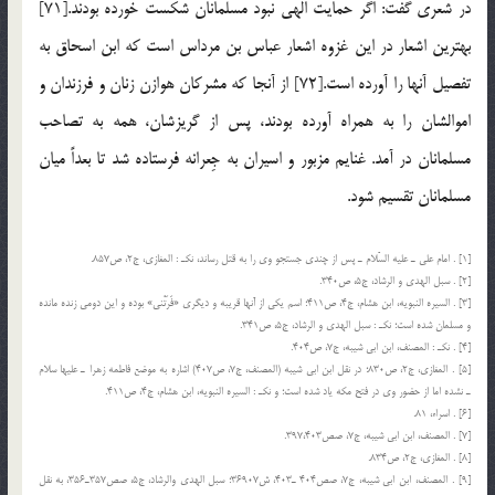
در شعری گفت: اگر حمایت الهی نبود مسلمانان شكست خورده بودند.[71]
بهترین اشعار در این غزوه اشعار عباس بن مرداس است كه ابن اسحاق به
تفصیل آنها را آورده است.[72] از آنجا كه مشركان هوازن زنان و فرزندان و
اموالشان را به همراه آورده بودند، پس از گریزشان، همه به تصاحب
مسلمانان در آمد. غنایم مزبور و اسیران به جِعرانه فرستاده شد تا بعداً میان
مسلمانان تقسیم شود.
[1] . امام علی ـ علیه السّلام ـ پس از چندی جستجو وی را به قتل رساند، نكـ : المغازی، ج2، ص857.
[2] . سبل الهدی و الرشاد، ج5، ص340.
[3] . السیره النبویه، ابن هشام، ج4، ص411؛ اسم یكی از آنها قریبه و دیگری «فَرَتْنی» بوده و این دومی زنده مانده
و مسلمان شده است؛ نكـ : سبل الهدی و الرشاد، ج5، ص341.
[4] . نكـ : المصنف، ابن ابی شیبه، ج7، ص404.
[5] . المغازی، ج2، ص830؛ در نقل ابن ابی شیبه (المصنف، ج7، ص407) اشاره به موضع فاطمه زهرا ـ علیها سلام
ـ نشده اما از حضور وی در فتح مكه یاد شده است؛ و نكـ : السیره النبویه، ابن هشام، ج4، ص411.
[6] . اسراء، 81.
[7] . المصنف، ابن ابی شیبه، ج7، صص397،403.
[8] . المغازی، ج2، ص834.
[9] . المصنف، ابن ابی شیبه، ج7، صص404 ـ403، ش36907؛ سبل الهدی والرشاد، ج5، صص357ـ356، به نقل