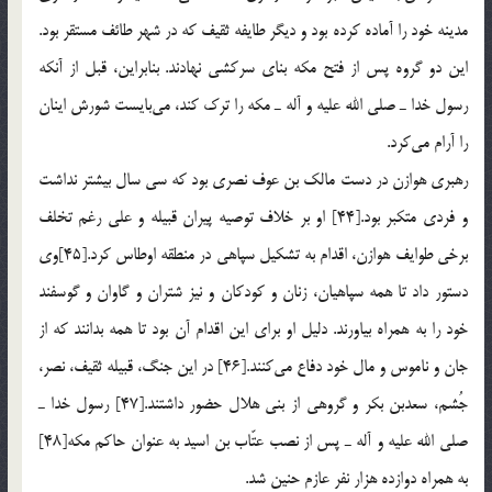
مدینه خود را آماده كرده بود و دیگر طایفه ثقیف كه در شهر طائف مستقر بود.
این دو گروه پس از فتح مكه بنای سركشی نهادند. بنابراین، قبل از آنكه
رسول خدا ـ صلی الله علیه و آله ـ مكه را ترك كند، می‌بایست شورش اینان
را آرام می‌كرد.
رهبری هوازن در دست مالك بن عوف نصری بود كه سی سال بیشتر نداشت
و فردی متكبر بود.[44] او بر خلاف توصیه پیران قبیله و علی رغم تخلف
برخی طوایف هوازن، اقدام به تشكیل سپاهی در منطقه اوطاس كرد.[45]وی
دستور داد تا همه سپاهیان، زنان و كودكان و نیز شتران و گاوان و گوسفند
خود را به همراه بیاورند. دلیل او برای این اقدام آن بود تا همه بدانند كه از
جان و ناموس و مال خود دفاع می‌كنند.[46] در این جنگ، قبیله ثقیف، نصر،
جُشم، سعدبن بكر و گروهی از بنی هلال حضور داشتند.[47] رسول خدا ـ
صلی الله علیه و آله ـ پس از نصب عتّاب بن اسید به عنوان حاكم مكه[48]
به همراه دوازده هزار نفر عازم حنین شد.