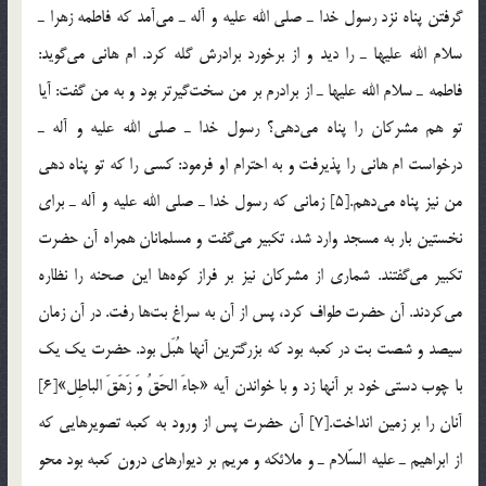
گرفتن پناه نزد رسول خدا ـ صلی الله علیه و آله ـ می‌آمد كه فاطمه زهرا ـ
سلام الله علیها‌ ـ را دید و از برخورد برادرش گله كرد. ام هانی می‌گوید:
فاطمه ـ سلام الله علیها ـ از برادرم بر من سخت‌گیرتر بود و به من گفت: آیا
تو هم مشركان را پناه می‌دهی؟ رسول خدا ـ صلی الله علیه و آله ـ
درخواست ام هانی را پذیرفت و به احترام او فرمود: كسی را كه تو پناه دهی
من نیز پناه می‌دهم.[5] زمانی كه رسول خدا ـ صلی الله علیه و آله ـ برای
نخستین بار به مسجد وارد شد، تكبیر می‌گفت و مسلمانان همراه آن حضرت
تكبیر می‌گفتند. شماری از مشركان نیز بر فراز كوه‌ها این صحنه را نظاره
می‌كردند. آن حضرت طواف كرد، پس از آن به سراغ بت‌ها رفت. در آن زمان
سیصد و شصت بت در كعبه بود كه بزرگترین آنها هُبَل بود. حضرت یك یك
با چوب دستی خود بر آنها زد و با خواندن آیه «جاءَ الحَقُ وَ زَهَقَ الباطِل»[6]
آنان را بر زمین انداخت.[7] آن حضرت پس از ورود به كعبه تصویر‌هایی كه
از ابراهیم ـ علیه السّلام ـ و ملائكه و مریم بر دیوارهای درون كعبه بود محو