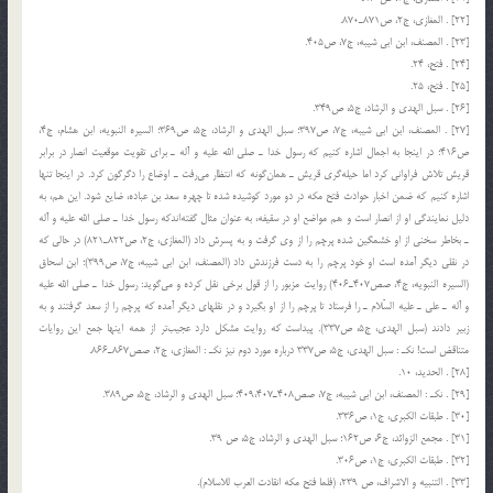
[22] . المغازی، ج2، ص871ـ870.
[23] . المصنف، ابن ابی شیبه، ج7، ص405.
[24] . فتح، 24.
[25] . فتح، 25.
[26] . سبل الهدی و الرشاد، ج5، ص349.
[27] . المصنف، ابن ابی شیبه، ج7، ص397؛ سبل الهدی و الرشاد، ج5، ص369؛ السیره النبویه، ابن هشام، ج4،
ص416؛ در اینجا به اجمال اشاره كنیم كه رسول خدا ـ صلی الله علیه و آله ـ برای تقویت موقعیت انصار در برابر
قریش تلاش فراوانی كرد اما حیله‌گری قریش ـ همان‌گونه كه انتظار می‌رفت ـ اوضاع را دگرگون كرد. در اینجا تنها
اشاره كنیم كه ضمن اخبار حوادث فتح مكه در دو مورد كوشیده شده تا چهره سعد بن عباده، ضایع شود. این هم، به
دلیل نمایندگی او از انصار است و هم مواضع او در سقیفه، به عنوان مثال گفته‌اندكه رسول خدا ـ صلی الله علیه و آله
ـ بخاطر سخنی از او خشمگین شده پرچم را از وی گرفت و به پسرش داد (المغازی، ج2، ص822ـ821) در حالی كه
در نقلی دیگر آمده است او خود پرچم را به دست فرزندش داد (المصنف، ابن ابی شیبه، ج7، ص399)؛ ابن اسحاق
(السیره النبویه، ج4، صص407ـ406) روایت مزبور را از قول برخی نقل كرده و می‌گوید: رسول خدا ـ صلی الله علیه
و آله ـ علی ـ علیه السّلام ـ را فرستاد تا پرچم را از او بگیرد و در نقلهای دیگر آمده كه پرچم را از سعد گرفتند و به
زبیر دادند (سبل الهدی، ج5، ص337). پیداست كه روایت مشكل دارد عجیب‌تر از همه اینها جمع این روایات
متناقض است! نكـ : سبل الهدی، ج5، ص337 درباره مورد دوم نیز نكـ : المغازی، ج2، صص867ـ866.
[28] . الحدید، 10.
[29] . نكـ : المصنف، ابن ابی شیبه، ج7، صص408ـ409،407؛ سبل الهدی و الرشاد، ج5، ص389.
[30] . طبقات الكبری، ج1، ص336.
[31] . مجمع الزوائد، ج6، ص162؛ سبل الهدی و الرشاد، ج5، ص 39.
[32] . طبقات الكبری، ج1، ص306.
[33] . التنبیه و الاشراف، ص 239، (فلما فتح مكه انقادت العرب للاسلام).