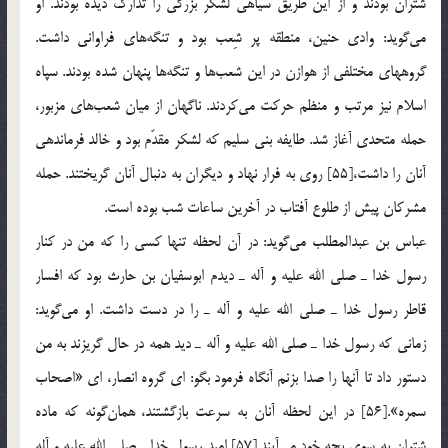
شتران بودند و از این طریق سیاهی لشكر بزرگی را تدارك دیده بودند. او
می‌گوید: وادی حنین، منطقه پر شِعب بود و تنگه‌های فراوانی داشت.
گروههای مختلفی از هوازن در این شعب‌ها و تنگه‌ها پنهان شده بودند. سپاه
اسلام نیز مرتب و منظم حركت می‌كردند. ناگهان از میان شعب‌های مزبور،
حمله متحدی آغاز شد. طایفه بنی سلیم كه لشكر مقدّم بود و خالد فرماندهی
آنان را داشت،[55] روی به فرار نهاد و دیگران به دنبال آنان گریختند. حمله
مشركان پیش از طلوع آفتاب در آخرین ساعات شب بوده است.
عباس بن عبدالمطلب می‌گوید: در آن لحظه تنها كسی را كه من در كنار
رسول خدا ـ صلی الله علیه و آله ـ دیدم ابوسفیان بن حارث بود كه افسار
قاطر رسول خدا ـ صلی الله علیه و آله ـ را در دست داشت. او می‌گوید:
زمانی كه رسول خدا ـ صلی الله علیه و آله ـ دید همه در حال گریزند به من
دستور داد تا آنها را صدا بزنم آنگاه فرمود بگو: ای گروه انصار، ای «اصحاب
سمره».[56] در این لحظه آنان به سرعت بازگشتند، همان‌گونه كه ماده
شتران به سوی بچه خود می‌آیند.[57] امید رسول خدا ـ صلی الله علیه و آله