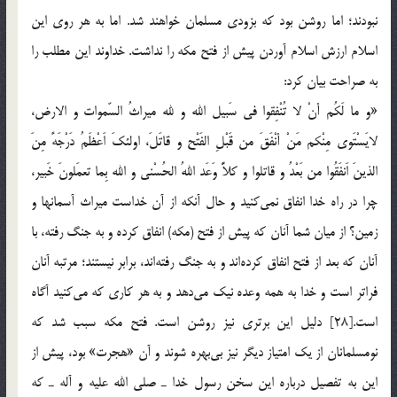
نبودند؛ اما روشن بود كه بزودی مسلمان خواهند شد. اما به هر روی این
اسلام ارزش اسلام آوردن پیش از فتح مكه را نداشت. خداوند این مطلب را
به صراحت بیان كرد:
«و ما لَكُم أنْ لا تُنْفِقوا فی سَبیل الله و لله میراثُ السّموات و الارض،
لایَسْتَوی مِنْكم مَنْ أنْفَقَ من قَبْلِ الفَتْح و قاتَلَ، اولئكَ اَعْظَمُ دَرْجَهً مِنَ
الذینَ اَنفَقُوا من بَعْدُ و قاتلوا و كلاًّ وَعَد اللهُ الحُسْنی و الله بِما تعمَلونَ خَبیر،
چرا در راه خدا انفاق نمی‌كنید و حال آنكه از آن خداست میراث آسمانها و
زمین؟ از میان شما آنان كه پیش از فتح (مکه) انفاق كرده و به جنگ رفته، با
آنان كه بعد از فتح انفاق كرده‌اند و به جنگ رفته‌اند، برابر نیستند؛ مرتبه آنان
فراتر است و خدا به همه وعده نیك می‌دهد و به هر كاری كه می‌كنید آگاه
است.[28] دلیل این برتری نیز روشن است. فتح مكه سبب شد كه
نومسلمانان از یك امتیاز دیگر نیز بی‌بهره شوند و آن «هجرت» بود، پیش از
این به تفصیل درباره این سخن رسول خدا ـ صلی الله علیه و آله ـ كه