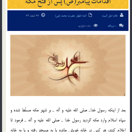
اقدامات پیامبر(ص) پس از فتح مكه
خادم اهل البیت
ائمه اطهار
,
حضرت محمد (ص)
27 اسفند 93
0 دیدگاه
10080بازدید
بعد از اینكه رسول خداـ صلی الله علیه و آله ـ بر‌ شهر مكه مسلّط شده و
سپاه اسلام وارد مكه گردید رسول خدا ـ صلی الله علیه و آله ـ فرمود تا
اعلام كنند، هر كس در خانه خویش مانده یا به مسجد رفته و یا به خانه