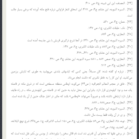
[34] . المصنف، ابن ابی شیبه، ج7، ص 410.
[35] . السیره النبویه، ابن هشام، ج4، ص 417؛ ابن اسحاق اشعار فراوانی درباره فتح مكه آورده كه برخی بسیار جالب
است.
[36] . همان، ج4، ص 560.
[37] . نكـ : طبقات الكبری، ج1، ص 147.
[38] . المغازی، ج3، ص 876.
[39] . السیره النبویه، ابن هشام، ج4، ص 341؛ در آنجا شرح درگیری قریش با بنی جذیمه آمده است
[40] . المغازی، ج3، ص883، و نكـ: طبقات الكبری، ج2، ص 147.
[41] . السیره النبویه، ابن هشام، ج4، ص 430ـ 429.
[42] . المغازی، ج3، صص 882 ـ 881؛ سیره النبویه، این هشام، ج4، ص 430.
[43] . المغازی، ج3، ص 912.
[44] . درباره او گفته شده: كان مسبلاً؛ یعنی كسی كه لباسهای بلندی می‌پوشید به طوری كه لبایش برزمین
می‌كشید. او این كار را به خاطر تكبری كه داشت انجام می‌داد.
[45] . عاتق در معجم المعالم الجغرافیه ( ص34) می‌گوید: اوطاس منطقه مسطحی است كه در شرق مكه در فاصله
یك صد و نود كیلومتری قرار دارد. بنابراین این محل نباید به حنین كه در فاصله سی كیلومتری مكه ـ در راه طایف
ـ قرار دارد ارتباطی داشته باشد و ضرورتاً نمی‌تواند «اوطاسی» باشد كه مكرر در اخبار جنگ حنین از آن یاد شده است.
[46] . المغازی، ج3، صص888 ـ 887.
[47] . السیره النبویه، ابن هشام، ج4، ص437.
[48] . و ی در آن وقت فقط بیست سال داشت.
[49] . توبه، 25، المغازی، ج3، ص89؛ طبقات الكبری، ج2، ص150؛ انساب الاشراف، ج1، ص365، شرح نهج البلاغه،
ابن ابی الحدید، ج15، ص106.
[50] . در برخی نقلها كه محتوای آن قدری تند است نام قائل سخن را نیاورده‌اند. از یونس بن بُكیر نقل شده است كه