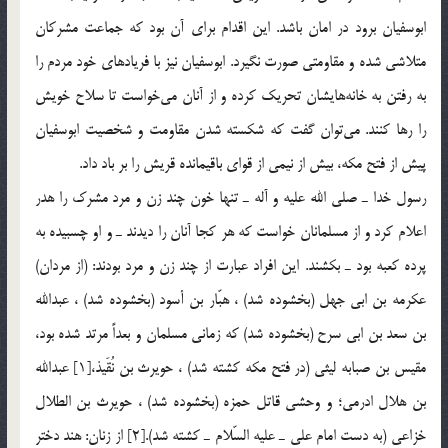
ابوسفیان برود در امان باشد. این اقدام برای آن بود كه جماعت مشركان
متلاشی شده و مقاومتی صورت نگیرد. ابوسفیان نیز با فریادهای خود مردم را
به رفتن به خانه‌هایشان تحریك كرده و از آنان می‌خواست تا سلاح خویش
را رها كنند. می‌توان گفت كه شكسته شدن مقاومت و شخصیت ابوسفیان
پیش از فتح مكه، بیش از نیمی از قوای باقیمانده قریش را بر باد داد.
رسول خدا ـ صلی الله علیه و آله ـ تنها خون چند زن و مرد مشرك را هدر
اعلام كرد و از مسلمانان خواست كه هر كجا آنان را دیدند ـ و او چسبیده به
پرده كعبه بود ـ بكشند. این افراد عبارت از چند زن و مرد بودند: (از مردان)
عكرمه بن ابی جهل (بخشوده شد) ، هبّار بن أسود (بخشوده شد) ، عبدالله
بن سعد بن ابی سرح (بخشوده شد) كه زمانی مسلمان و بعداً مرتد شده بود،
مقیس بن صبابه لیثی (در فتح مكه كشته شد) ، حویرث بن نُقَیذ،[1] عبدالله
بن هلال ادرمی؛ و وحشی قاتل حمزه (بخشوده شد) ، حویرث بن الطلال
خزاعی (به دست امام علی ـ علیه السّلام ـ كشته شد).[2] از زنان: هند دختر