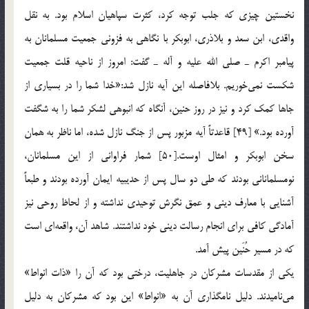
نخستین چیزی كه جلب توجه كرد، كثرت سپاهیان اسلام بود. به نقل
واقدی، ابن سعد و بلاذری، ابوبكر با نگاهی به فزونی جمعیت مسلمانان به
پیامبر اكرم ـ صلی الله علیه و آله ـ گفت: امروز از ناحیه قلت جمعیت
شكست نمی‌خوریم. بلافاصله این آیه نازل شد:«خدا شما را در بسیاری از
جاها كمك كرد و نیز در روز حنین، آنگاه كه انبوهی لشكر شما را به شگفت
آورده بود.» [49] قاعدتاً آیه مزبور پس از جنگ نازل شده، اما ناظر به همان
سخن ابوبكر و امثال اوست.[50] شمار فراوانی از این مسلمانان،
نومسلمانانی بودند كه طی دو سال پس از حدیبیه ایمان آورده بودند و طبعاً
آشنایی با معارف دینی و عمق نگرش توحیدی نداشته و از لحاظ روحی نیز
آمادگی كافی برای انجام رسالت دینی خود نداشتند. شاهد آن، واقعه‌ای است
كه در مسیر حُنَین پیش آمد.
یكی از مقدسات مشركان در جاهلیت، درختی بود كه آن را «ذات انواط»
می‌نامیدند. دلیل نامگذاری آن به «انواط» این بود كه مشركان به دلیل