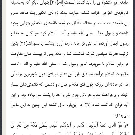
حادثه غیر منتظره‌ای را دید گفت: أسْلَمت لِلّه.[21] بتهای دیگر كه به وسیله
گروههای اعزامی خراب شدند، عبارت بودند از: ذی الكفین بت طائفه عمرو
بن حُمَمَه؛ بت منات در منطقه مُشلَّل. در تمام خانه‌های مكه نیز بتهایی وجود
داشت و رسول خدا ـ صلی الله علیه و آله ـ اعلام كرد: هر كس به خدا و
رسول ایمان آورده، اگر بتی در خانه دارد، آن را بشكند یا بسوزاند.[22] بدین
ترتیب قدرت سیاسی شرك شكسته شد و مكه پس از بیست سال مقاومت
در برابر اسلام با سرپنجه تدبیر رسول خدا ـ صلی الله علیه و آله ـ تحت
حاكمیت اسلام درآمد، مصداق بارز این تدبیر در فتح بدون خونریزی بود، آن
هم در حادثه‌ای بزرگ چون فتح مكه و میان دو دشمن كه دشمنی‌شان بسیار
كهنه و پرجراحت بود و حوادثی چون بدر و احد را پشت سر نهاده بود، و این
آیه قرآن كه گفته شده،[23] در این‌باره نازل گشته این چنین به این ماجرا
می‌پردازد:
«وَ هُوَ الّذی كفَّ أیْدِیَهم عَنْكم و أیدِیَكُم عَنْهم بِبَطْنِ مَكَّهَ مِنْ بَعْدِ أنْ