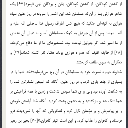
از كشتن كودكان، از كشتن كودكان، زنان و بردگان نهی فرمود.[67] یك
شاعر هوازنی بعد از آن‌كه مسلمان شد. این اشعار را سرود: در روز حنین سپاه
هوازن به گونه‌ای جنگید كه هیچ كس اطراف رسول خدا ـ صلی الله علیه و
آله ـ نماند؛ پس از آن جبرئیل به كمك مسلمانان آمد و به دنبال آن عده‌ای
از ما اسیر شد. اگر جبرئیل نیامده بود، شمشیرهای ما از ما دفاع می‌كردند.
[68] از طایفه ثقیف كه همراه هوازی بودند هفتاد نفر كشته شدند،[69] و
دیگران به سوی طائف گریختند.
خداوند درباره نصرت خود به مسلمانان در آن روز می‌فرماید:«خدا شما را در
بسیاری از جاها یاری كرد، و در روز حنین، آنگاه كه انبوهی لشكرتان شما را
به شگفت آورده بود ولی برای شما سودی نداشت و زمین با همه فراخیش بر
شما تنگ شد و بازگشتید و به دشمن پشت كردید. آنگاه خدا آرامش خویش
را بر پیامبرش و بر مؤمنان نازل كرد و لشكریانی كه آنها را نمی‌دیدند فرو
فرستاد و كافران را عذاب كرد، و این است كیفر كافران.»[70] بحیر بن زهیر