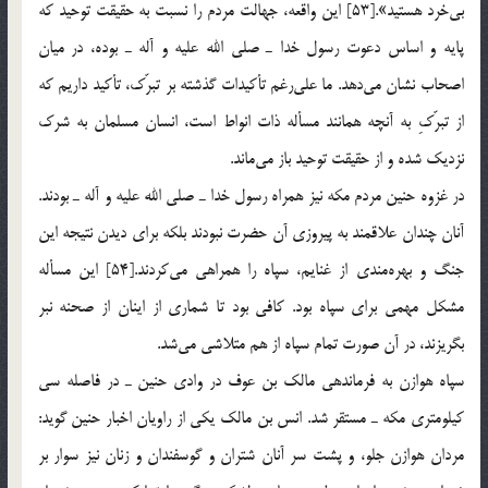
بی‌خرد هستید».[53] این واقعه، جهالت مردم را نسبت به حقیقت توحید كه
پایه و اساس دعوت رسول خدا ـ صلی الله علیه و آله ـ بوده، در میان
اصحاب نشان می‌دهد. ما علی‌رغم تأكیدات گذشته بر تبرّك، تأكید داریم كه
از تبرّكِ به آنچه همانند مسأله ذات انواط است، انسان مسلمان به شرك
نزدیك شده و از حقیقت توحید باز می‌ماند.
در غزوه حنین مردم مكه نیز همراه رسول خدا ـ صلی الله علیه و آله ـ بودند.
آنان چندان علاقمند به پیروزی آن حضرت نبودند بلكه برای دیدن نتیجه این
جنگ و بهره‌مندی از غنایم، سپاه را همراهی می‌كردند.[54] این مسأله
مشكل مهمی برای سپاه بود. كافی بود تا شماری از اینان از صحنه نبر
بگریزند، در آن صورت تمام سپاه از هم متلاشی می‌شد.
سپاه هوازن به فرماندهی مالك بن عوف در وادی حنین ـ در فاصله سی
كیلومتری مكه ـ مستقر شد. انس بن مالك یكی از راویان اخبار حنین گوید:
مردان هوازن جلو، و پشت سر آنان شتران و گوسفندان و زنان نیز سوار بر