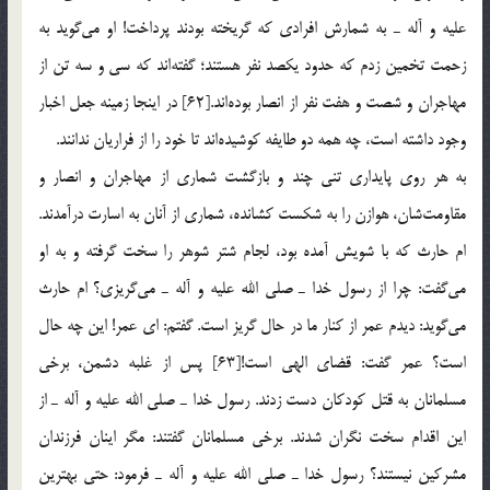
علیه و آله ـ به شمارش افرادی كه گریخته بودند پرداخت! او می‌گوید به
زحمت تخمین زدم كه حدود یكصد نفر هستند؛ گفته‌اند كه سی و سه تن از
مهاجران و شصت و هفت نفر از انصار بوده‌اند.[62] در اینجا زمینه جعل اخبار
وجود داشته است، چه همه دو طایفه كوشیده‌اند تا خود را از فراریان ندانند.
به هر روی پایداری تنی چند و بازگشت شماری از مهاجران و انصار و
مقاومت‌شان، هوازن را به شكست كشانده، شماری از آنان به اسارت درآمدند.
ام حارث كه با شویش آمده بود، لجام شتر شوهر را سخت گرفته و به او
می‌گفت: چرا از رسول خدا ـ صلی الله علیه و آله ـ می‌گریزی؟ ام حارث
می‌گوید: دیدم عمر از كنار ما در حال گریز است. گفتم: ای عمر! این چه حال
است؟ عمر گفت: قضای الهی است![63] پس از غلبه دشمن، برخی
مسلمانان به قتل كودكان دست زدند. رسول خدا ـ صلی الله علیه و آله ـ از
این اقدام سخت نگران شدند. برخی مسلمانان گفتند: مگر اینان فرزندان
مشركین نیستند؟ رسول خدا ـ صلی الله علیه و آله ـ فرمود: حتی بهترین