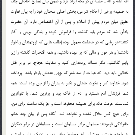
الله علیه و آله ـ خطبه‌ای در مكه ایراد كرد و ضمن بیان نصایح اخلاقی چند،
به ضمیمه برخی از احكام شرعی، بخش اصلی سخنان خود را به بیان تفاوت
حقوق میان مردم پیش از اسلام و پس از آن اختصاص دارد. آن حضرت
یادآور شد كه مردم باید گذشته را فراموش كرده و زندگی نوینی را آغاز
كنند:«هر رِبایی كه در جاهلیت معمول بوده (طلب هایی كه ثروتمندان رباخوار
داشتند( و هر خون و مالی كه بر عهده داشتید، و همه افتخارات گذشته را زیر
پایم گذاشتم، مگر مسأله پرده‌داری كعبه و سقایت حجاج. در برابر قتل
خطایی باید دیه ـ‌كه عبارت از صد شتر كه چهل عددش باردار باشدـ پرداخته
شود. خداوند كبر و نخوت جاهلی و تكبر به پدران را از بین برده است؛ همه
شما فرزندان آدم هستید و آدم از خاك بود و برترین شما، با تقواترین
شماست. حرمت مكه برای همیشه محفوظ است و جز یك ساعت برای من،
برای هیچ كس حلال نشده و نخواهد شد. آنگاه پس از بیان چند حكم
خانوادگی فرمودند: مسلمان برادر مسلمان است و مسلمانان در برابر دیگران
ید واحده هستند، خونشان باید محفوظ بماند. دور و نزدیك آنان برابرند و