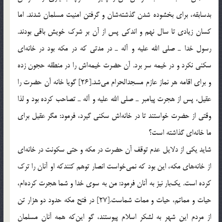
بدسابقه، برای بخشوده شدن گذشته‌شان و گرفتن امنیت مسلمان شدند. اما
كسان زیادی تا سال نهم و اندكی پس از آن بر شرك خویش باقی بودند.
رسول خدا ـ صلی الله علیه و آله ـ در مدتی كه در مكه بود در خانه‌ای
سكنی نكرد و در خیمه سر برد. آن حضرت خیمه‌اش را در منطقه حجون زده
و برای اقامه هر نماز عازم مسجدالحرام می‌شد.[26] گویا خانه آن حضرت را
عقیل، پس از هجرت پیامبر ـ صلی الله علیه و آله ـ تصاحب كرده بود و لذا
وقتی از حضرت خواستند تا در خانه‌اش سكنی گیرد، فرمود: مگر عقیل برای
ما خانه‌ای گذاشته است؟
شاید یكی از دلایل عدم توقف آن حضرت در مكه و حتی سكونت در خانه‌ای
از خانه‌های مكه، این بود كه نمی‌خواست انصار توهم كنندكه او آنان را ترك
كرده‌ است. یك‌بار نیز به آنان فرمود: من به سوی خدا و شما هجرت كرده‌ام،
حیات و مماتم، حیات و ممات شماست.[27] در فتح مكه حدود دو هزار تن
از مردم این شهر به لشكر اسلام پیوستند، گو این‌كه همه آنان مسلمان