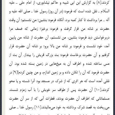
كردند.[8] به گزارش ابن ابی شیبه و حاكم نیشابوری، از امام علی ـ علیه
السّلام ـ نقل شده است كه فرمود: (در آن روز) رسول خدا ـ صلی الله علیه و
آله ـ مرا برداشت تا كنار كعبه برد، آنگاه فرمود: بنشین؛ من نشستم؛ آن وقت
حضرت بر شانه من قرار گرفت و فرمود: برخیز؛ زمانی كه ضعف مرا
دربرخواستن دید فرمود: بنشین، من نشستم، آن حضرت از شانه من پایین
آمد، خود نشست و فرمود: بر شانه من بالا برو؛ بر شانه آن حضرت قرار
گرفتم و آن حضرت برخاست فرمود: بت بزرگ قریش را بینداز. آن بت از
مس ساخته شده و اطراف آن به میخ‌هایی در زمین بسته شده بود. آن
حضرت فرمود كه آن را تكان داده و بر زمین اندازم، و من چنین كردم![9] در
نقلی آمده است كه هر اثری كه از شرك در مسجد بود آنرا شسته و یا محو
كردند.[10] آن حضرت پس از طواف سر خویش را با آب زمزم شست.
مسلمانانی كه اطراف آن حضرت بودند، قطرات آبی كه از سر آن حضرت
می‌ریخت به قصد شرك برداشته به خود می‌مالیدند.[11] رسول خدا ـ صلی