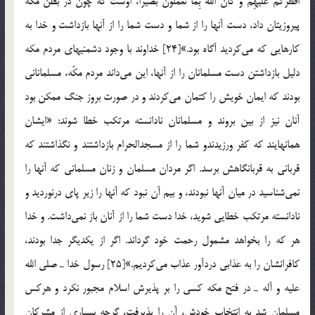
اَظْفَرَكُم عَلَیْهِم وَ كانَ اللهُ بِما تَعْمَلُونَ بَصیراً، اوست كه چون در بطن مكه
پیروزیتان داد، دست آنها را از شما و دست شما را از آنها بازداشت و خدا به
كارهایی كه می‌كردید آگاه بود.»[24] خداوند با وجود دشمنیهای مردم مكه
دلیل بازداشتن دست مسلمانان را از آنها، این می‌داند مردم مكّه، مسلمانانی
بودند كه ایمان خویش را كتمان می‌كردند و در صورت بروز جنگ ممكن بود
آنان نیز از بین بروند و مسلمانان نادانسته مرتكب خطا شوند: «ایشان
همانهایند كه كفر ورزیدندو شما را از مسجدالحرام بازداشتند و نگذاشتند كه
قربانی به قربانگاهش برسد. اگر مردان مسلمان و زنان مسلمانی كه آنها را
نمی‌شناسید در میان آنها نبودند، و بیم آن نبود كه آنها را زیر پای درنوردید و
نادانسته مرتكب خطایی شوید، خدا دست شما را از آنان باز نمی‌داشت. و خدا
هر كه را بخواهد مشمول رحمت خود گرداند. اگر از یكدیگر جدا بودند،
كافرانشان را به عذابی دردآور عذاب می‌كردیم.»[25] رسول خدا ـ صلی الله
علیه و آله ـ در فتح مكه كسی را بر پذیرش اسلام مجبور نكرد و هركس
مسلمان شد به انتخاب خودش، آن را پذیرفت، گرچه بسیاری از مشركان