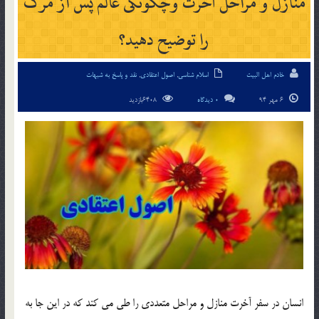
منازل و مراحل آخرت وچگونگی عالم پس از مرگ
را توضيح دهيد؟
خادم اهل البیت
اسلام شناسی
,
اصول اعتقادی
,
نقد و پاسخ به شبهات
6 مهر 94
0 دیدگاه
6408بازدید
انسان در سفر آخرت منازل و مراحل متعددي را طي مي كند كه در اين جا به