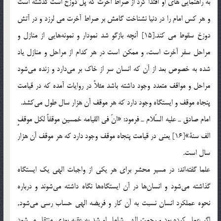
به راهنمايي هاي او اقتدا كرد از صراط آخرت كه پل دوزخ است گذشته است
و هر كس امام را در دنيا نشناخت گامش بر صراط آخرت مي لرزد و در آتش
دوزخ سقوط مي كند.[15] آنچه بازگو شد نمودار و نمونه‌هايي از منازل و
مراحل سفر آخرت است، و ممكن است در هر كدام از مراحل و منازل ياد
شده به خصوص بعد از آن كه انسان سر از خاك بر مي‌دارد و زنده مي‌شود
مراحل و مواقف‌ متعدد وجود داشته باشد مثلاً در روايات آمده كه در قيامت
پنجاه موقف و ايستگاه وجود دارد كه هر موقف آن هزار سال طول مي‌كشد.
امام صادق ـ عليه السّلام ـ فرمود: «انّ في القيامه خمسين موقفاً لكل موقفٍ
الف سنة»[16] يعني در قيامت پنجاه موقف وجود دارد كه هر موقف آن هزار
سال است.
علما گفته‌اند: در مسير محشر براي هر يكي از واجبات الهي يك ايستگاه
گذاشته مي‌شود و انسان‌ها در آن ايستگاه‌ها نگاه داشته مي‌شوند و درباره
نحوه‌ عملكرد انسان نسبت به آن كار و فريضه الهي حساب‌ رسي مي‌شود,
اگر عمل كرده بود و رحمت الهي شامل او شد به عقبه بعدي منتقل مي‌شود