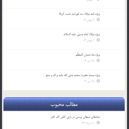
ویژه نامه میلاد سه خورشید دشت کربلا
2 بهمن 04
ویژه میلاد امام حسین علیه السلام
2 بهمن 04
ویژه ماه شعبان المعظّم
28 دی 04
ویژه مبعث حضرت محمد صلی الله علیه و اله و سلم
25 دی 04
مطالب محبوب
نمادهای شیطان پرستی در بازی کلش آف کلنز
11 مرداد 94