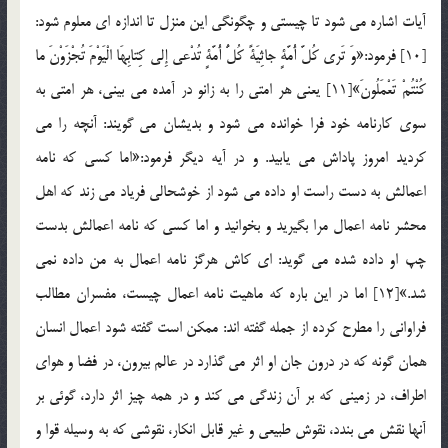
آيات اشاره مي شود تا چيستي و چگونگي اين منزل تا اندازه اي معلوم شود:
[10] فرمود:«وَ تَري كُلَّ أُمَّةٍ جاثِيَةً كُلُّ أُمَّةٍ تُدْعي إِلي كِتابِهَا الْيَوْمَ تُجْزَوْنَ ما
كُنْتُمْ تَعْمَلُونَ»[11] يعني هر امتي را به زانو در آمده مي بيني، هر امتي به
سوي كارنامه خود فرا خوانده مي شود و بديشان مي گويند: آنچه را مي
كرديد امروز پاداش مي يابيد. و در آيه ديگر فرمود:«اما كسي كه نامه
اعمالش به دست راست او داده مي شود از خوشحالي فرياد مي زند كه اهل
محشر نامه اعمال مرا بگيريد و بخوانيد و اما كسي كه نامه اعمالش بدست
چپ او داده شده مي گويد: اي كاش هرگز نامه اعمال به من داده نمي
شد.»[12] اما در اين باره كه ماهيت نامه اعمال چيست، مفسران مطالب
فراواني را مطرح كرده از جمله گفته اند: ممكن است گفته شود اعمال انسان
همان گونه كه در درون جان او اثر مي گذارد در عالم بيرون، در فضا و هواي
اطراف، در زميني كه بر آن زندگي مي كند و در همه چيز اثر دارد، گوئي بر
آنها نقش مي بندد، نقوش طبيعي و غير قابل انكار، نقوشي كه به وسيله قوا و