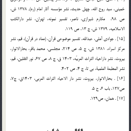
خميني، سيد روح الله، چهل حديث، نشر مؤسسه آثار امام (ره), 1378 ش،
ص 98، مكارم شيرازي، ناصر، تفسير نمونه، تهران، نشر دارالكتب
الاسلاميه، 1379 ش، ج 13، ص 119.
[15] . جوادي آملي، عبدالله، تفسير موضوعي قرآن، (معاد در قرآن)، قم، نشر
مركز اسراء، 1381 ش، ج 5، ص 214، مجلسي، محمد باقر، بحارالانوار،
بيروت، نشر داراحياء التراث العربيّه، 1403 ق، ج 8، ص 67، نور الثقلين، قم،
نشر المطبعة العلمية، بي تا، ج 4، ص 402.
[16] . بحارالانوار، بيروت، نشر دار الاحياء التراث العربي، 1403ق، ج7،
ص127، باب 6، ح 5.
[17] . همان، ص129.