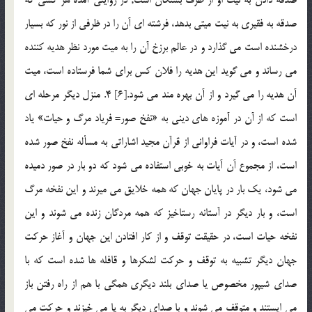
صدقه به فقيري به نيت ميتي بدهد، فرشته اي آن را در ظرفي از نور كه بسيار
درخشنده است مي گذارد و در عالم برزخ آن را به ميت مورد نظر هديه كننده
مي رساند و مي گويد اين هديه را فلان كس براي شما فرستاده است، ميت
آن هديه را مي گيرد و از آن بهره مند مي شود.[6] 4. منزل ديگر مرحله اي
است كه از آن در آموزه هاي ديني به «نفخ صور= فرياد مرگ و حيات» ياد
شده است، و در آيات فراواني از قرآن مجيد اشاراتي به مسأله نفخ صور شده
است، از مجموع آن آيات به خوبي استفاده مي شود كه دو بار در صور دميده
مي شود، يك بار در پايان جهان كه همه خلايق مي ميرند و اين نفخه مرگ
است، و بار ديگر در آستانه رستاخيز كه همه مردگان زنده مي شوند و اين
نفخه حيات است، در حقيقت توقف و از كار افتادن اين جهان و آغاز حركت
جهان ديگر تشبيه به توقف و حركت لشكرها و قافله ها شده است كه با
صداي شيپور مخصوص يا صداي بلند ديگري همگي با هم از راه رفتن باز
مي ايستند و متوقف مي شوند و با صداي ديگر به پا مي خيزند و حركت مي