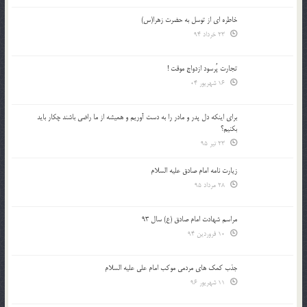
خاطره ای از توسل به حضرت زهرا(س)
23 خرداد 94
تجارت پُرسود ازدواج موقت !
16 شهریور 04
براي اينكه دل پدر و مادر را به دست آوريم و هميشه از ما راضي باشند چكار بايد
بكنيم؟
23 تیر 95
زیارت نامه امام صادق علیه السلام
28 مرداد 95
مراسم شهادت امام صادق (ع) سال 93
10 فروردین 94
جذب کمک های مردمی موکب امام علی علیه السلام
11 شهریور 96