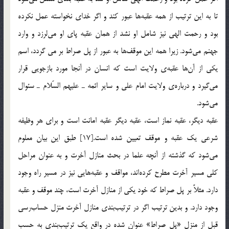
تا به اين ترتيب از همه عقبه‌ها عبور كند و اگر خداي نخواسته عمل نكرده
بود و رحمت الهي نيز شامل او نشد از همان عقبه پاي او مي‌لرزد و وارد
جهنم مي‌شود. زيرا همه اين موقف‌ها به عبور از پل صراط بر مي گردد، اسم
يكي از آن‌ها عقبه‌ي ولايت است كه انسان در آنجا مورد بازجويي قرار
مي‌گيرد و درباره‌ي ولايت امام علي و ساير ائمه ـ عليهم السّلام ـ سئوال
مي‌شود.
عقبه‌ ديگر، عقبه‌ نماز است، عقبه ديگر عقبه‌ امانت است و براي هر وظيفه‌
شرعي يك عقبه و موقف تعيين شده است.[17] طبق اين بيان معلوم
مي‌شود كه گذشته از آنچه علما در بحث منازل آخرت و به عنوان مراحل
كلي مسير آخرت مطرح كرده‌اند، مواقف و عقبه‌هايي نيز در مسير راه وجود
دارد. مثلاً بر پل صراط كه خود يكي از منازل آخرت است، چند موقف و عقبه
وجود دارد. و بدين ترتيب اگر در ترتيب‌بندي منازل آخرت منزل حساب‌رسي
قبل از منزل «پل صراط» عنوان شده در واقع يك ترتيب‌بندي به حسب