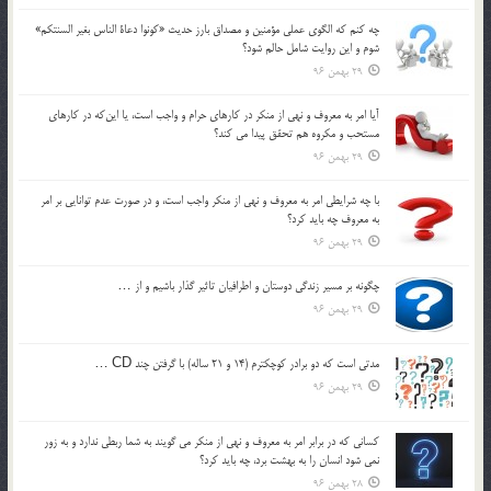
چه كنم كه الگوي عملي مؤمنين و مصداق بارز حديث «كونوا دعاة الناس بغير السنتكم»
شوم و اين روايت شامل حالم شود؟
29 بهمن 96
آيا امر به معروف و نهي از منكر در كارهاي حرام و واجب است، يا اين‌كه در كارهاي
مستحب و مكروه هم تحقق پيدا مي كند؟
29 بهمن 96
با چه شرايطي امر به معروف و نهي از منکر واجب است، و در صورت عدم توانايي بر امر
به معروف چه بايد کرد؟
29 بهمن 96
چگونه بر مسير زندگي دوستان و اطرافيان تاثير گذار باشيم و از …
29 بهمن 96
مدتي است كه دو برادر كوچكترم (14 و 21 ساله) با گرفتن چند CD …
29 بهمن 96
كساني كه در برابر امر به معروف و نهي از منكر مي گويند به شما ربطي ندارد و به زور
نمي شود انسان را به بهشت برد، چه بايد كرد؟
28 بهمن 96