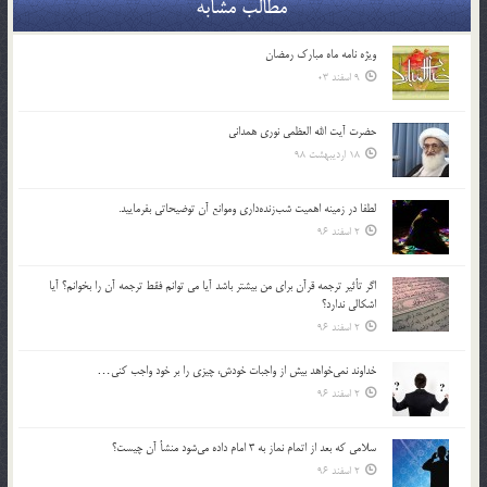
مطالب مشابه
ویژه نامه ماه مبارک رمضان
9 اسفند 03
حضرت آیت الله العظمی نوری همدانی
18 اردیبهشت 98
لطفا در زمينه اهميت شب‌زنده‌داري وموانع آن توضيحاتي بفرماييد.
2 اسفند 96
اگر تأثير ترجمه قرآن براي من بيشتر باشد آيا مي توانم فقط ترجمه آن را بخوانم؟ آيا
اشكالي ندارد؟
2 اسفند 96
خداوند نمي‌خواهد بيش از واجبات خودش، چيزي را بر خود واجب كني…
2 اسفند 96
سلامي كه بعد از اتمام نماز به 3 امام داده مي‌شود منشأ آن چيست؟
2 اسفند 96