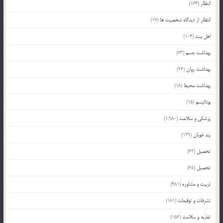
انتظار
(164)
انتظار از دیدگاه شخصیت ها
(17)
اهل بیت
(104)
بهداشت جسم
(73)
بهداشت روان
(26)
بهداشت محیط
(18)
بودائیسم
(15)
پزشکی و سلامت
(1,980)
پند خوبان
(129)
تحصیل
(62)
تحصیل
(65)
تربیت و مشاوره
(481)
تشرفات و توقیعات
(181)
تغذیه و سلامت
(156)