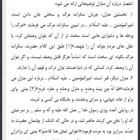
اختصار درباره آن منازل توضيحاتي ارائه مي شود:
1. نخستين منزل، جريان سكرات مرگ و سختي جان دادن است،
اميرالمؤمنين ـ عليه السّلام ـ در تبيين سكرات مرگ مي فرمايد: «مرگ را
ورطه ها و دشواري هايي است سخت تر از آن كه بتوان وصفش كرد، يا
عقل هاي مردم بتواند آن را بفهمد.»[1] طبق اين كلام حضرت، سكرات
مرگ بگونه اي سخت است كه اساساً هرگز قابل وصف نيست، و اگر بتوان
آن را وصف كرد، كساني كه در دنيا هستند توان درك و فهم آن را ندارند.
2. منزل ديگر، قبر است، اميرالمؤمنين ـ عليه السّلام ـ درباره اين منزل مي
فرمايد:«فيا لَهُ مِن بيتِ وحدهٍٍ، و منزل وحشهٍ و مفرد غربَهٍٍ»[2] يعني وای
براو از خانه تنهايي، و سراي وحشت، و جايگاه بي كسي و غربت.
در روايتي آمده روزي رسول خدا _ صل الله عليه و آله و سلم _ بر سر ميتي
كه او را دفن مي كردند حاضر شد، و در حالي كه اشك از چشمان حضرت به
شدّت سرازير بود به مردم فرمود:«اخواني لمثل هذا فاعدّوا» يعني اي برادرانِ