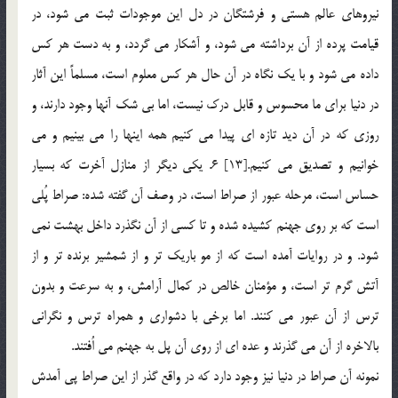
نيروهاي عالم هستي و فرشتگان در دل اين موجودات ثبت مي شود، در
قيامت پرده از آن برداشته مي شود، و آشكار مي گردد، و به دست هر كس
داده مي شود و با يك نگاه در آن حال هر كس معلوم است، مسلماً اين آثار
در دنيا براي ما محسوس و قابل درك نيست، اما بي شك آنها وجود دارند، و
روزي كه در آن ديد تازه اي پيدا مي كنيم همه اينها را مي بينيم و مي
خوانيم و تصديق مي كنيم.[13] 6. يكي ديگر از منازل آخرت كه بسيار
حساس است، مرحله عبور از صراط است، در وصف آن گفته شده: صراط پُلي
است كه بر روي جهنم كشيده شده و تا كسي از آن نگذرد داخل بهشت نمي
شود. و در روايات آمده است كه از مو باريك تر و از شمشير برنده تر و از
آتش گرم تر است، و مؤمنان خالص در كمال آرامش،‌ و به سرعت و بدون
ترس از آن عبور مي كنند. اما برخي با دشواري و همراه ترس و نگراني
بالاخره از آن مي گذرند و عده اي از روي آن پل به جهنم مي اُفتند.
نمونه آن صراط در دنيا نيز وجود دارد كه در واقع گذر از اين صراط پي آمدش