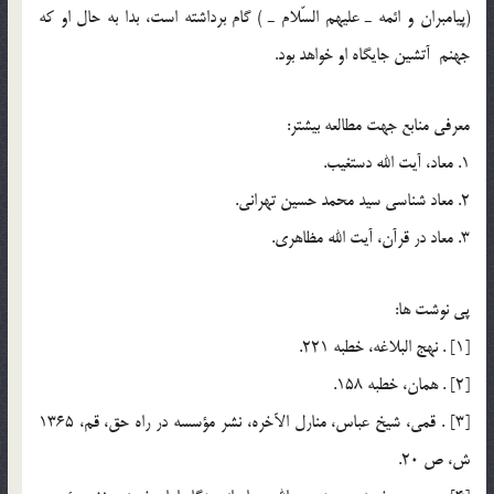
(پيامبران و ائمه ـ عليهم السّلام ـ ) گام برداشته است، بدا به حال او كه
جهنم آتشين جايگاه او خواهد بود.
معرفي منابع جهت مطالعه بيشتر:
1. معاد، آيت الله دستغيب.
2. معاد شناسي سيد محمد حسين تهراني.
3. معاد در قرآن، آيت الله مظاهري.
پي نوشت ها:
[1] . نهج البلاغه، خطبه 221.
[2] . همان، خطبه 158.
[3] . قمي، شيخ عباس، منارل الآخره، نشر مؤسسه در راه حق، قم، 1365
ش، ص 20.