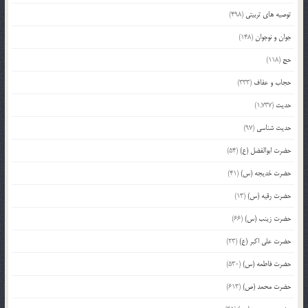
توصیه های تربیتی
(498)
جوان و نوجوان
(148)
حج
(118)
حجاب و عفاف
(333)
حدیث
(1,737)
حدیث شناسی
(97)
حضرت ابوالفضل (ع)
(54)
حضرت خدیجه (س)
(41)
حضرت رقیه (س)
(13)
حضرت زینب (س)
(66)
حضرت علی اکبر (ع)
(23)
حضرت فاطمه (س)
(530)
حضرت محمد (ص)
(613)