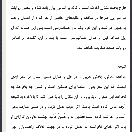
طرح بحث منازل آخرت است و گرنه بر اساس بيان ياده شده و بعضي روايات
در سر پل صراط در مواقف و عقبه‌هاي خاصي از هر كدام از اعمال واجب
بازجويي مي‌شود و اين خود يك نوع حساب‌رسي است پس اين مسأله كه آيا
پل صراط قبل از منزل حساب‌رسي است يا بعد از آن, گفته‌ها بر اساس
روايات متعدد متفاوت خواهد بود.
نتيجه:
مواقف مذکور, بخش هايي از مراحل و منازل مسير انسان در سفر ابدي
اوست كه اين سفر بدون استثنا براي همگان است و كسي چه بخواهد چه
نخواهد اين سفر را بايد برود و آن منازل را بايد طي كند، تا بالاخره به نتيجه
آنچه عمل كرده است برسد. اگر خوب عمل كرده و در مسير معارف وحي
آسماني حركت كرده است فَطُوبي له و حُسنُ مَآب، بهشت جاودان گواراي او
باد. اگر خداي نخواسته بد عمل كرده و در جهت خلاف راهنمايان الهي