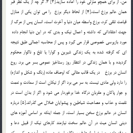
من، از براي همچو منزلي خود را آماده سازيد.[3] 3. گر چه از يك نظر قبر
همان عالم برزخ است،[4] از لحاظ ديگر برزخ را مي توان يكي از منازل
قيامت تلقي كرد، برزخ واسطه ميان دنيا و آخرت است، انسان پس از مرگ از
جهت اعتقاداتي كه داشته و اعمال نيك و بدي كه در اين دنيا انجام داده
مورد بازپرسي خصوصي قرار مي گيرد و پس از محاسبه اجمالي طبق نتيجه
اي كه گرفته شده به يك زندگي شيرين و گوارا يا تلخ و ناگوار محكوم
گرديده و با همان زندگي در انتظار روز رستاخيز عمومي بسر مي برد. روح
انسان در برزخ در يک قالب مثالي که اوصاف ماده (رنگ و شکل و اندازه)
را دارد ولي مادي نيست. به سر مي برد اگر از نيكان است از سعادت و نعمت
و جوار پاكان و مقربان درگاه خدا برخوردار مي شود و اگر از بدان است در
نقمت و عذاب و مصاحبت شياطين و پيشوايان ضلال مي گذراند.[5] درباره
انسان در عالم برزخ سخن بسيار است، از جمله اينكه بر اساس آموزه هاي
ديني انسان ميت در آن عالم سخت نيازمند كارهاي نيك از قبيل دعا و
صدقه دادن به نيت او از طرف بستگان است, در روايتي آمده هر كسي كه