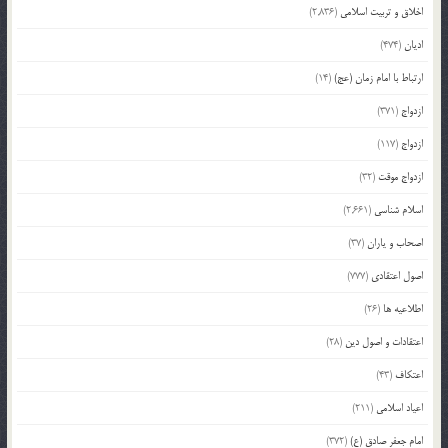
اخلاق و تربیت اسلامی
(2,836)
ادیان
(474)
ارتباط با امام زمان (عج)
(14)
ازدواج
(371)
ازدواج
(117)
ازدواج موقت
(32)
اسلام شناسی
(2,661)
اصحاب و یاران
(37)
اصول اعتقادی
(777)
اطلاعیه ها
(26)
اعتقادات و اصول دین
(28)
اعتکاف
(43)
اعیاد اسلامی
(211)
امام جعفر صادق (ع)
(372)