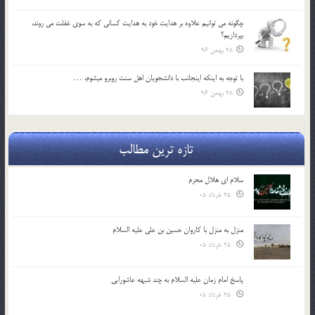
چگونه مي توانيم علاوه بر هدايت خود به هدايت كساني كه به سوي غفلت مي روند،
بپردازيم؟
28 بهمن 96
با توجه به اينكه اينجانب با دانشجويان اهل سنت روبرو مي‎شوم، …
28 بهمن 96
تازه ترین مطالب
سلام ای هلال محرم
25 خرداد 05
منزل به منزل با کاروان حسین بن علی علیه السلام
25 خرداد 05
پاسخ امام زمان علیه السلام به چند شبهه عاشورایی
25 خرداد 05