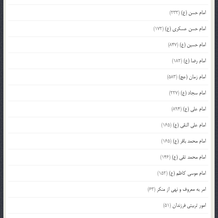
امام حسن (ع)
(233)
امام حسن عسکری (ع)
(172)
امام حسین (ع)
(847)
امام رضا (ع)
(182)
امام زمان (عج)
(583)
امام سجاد (ع)
(227)
امام علی (ع)
(894)
امام علی النقی (ع)
(165)
امام محمد باقر (ع)
(165)
امام محمد تقی (ع)
(146)
امام موسی کاظم (ع)
(152)
امر به معروف و نهی از منکر
(63)
امور تربیتی فرزندان
(51)