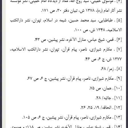
[4] . موسوي خميني، سيد روح الله، معاد از ديدگاه امام خميني، نشر مؤسسه
نشر آثار امام (ره)، 1378 ش، تبيان دفتر 30، ص 171.
[5] . طباطبايي، سيد محمد حسين، شيعه در اسلام، تهران، نشر دارالكتب
الاسلاميه، 1348 ش، ص 100.
[6] . قمي، شيخ عباس، منارل الآخره، نشر پيشين، ص 43.
[7] . مكارم شيرازي، ناصر، پيام قرآن، تهران، نشر دارالكتب الاسلاميه،
1377 ش، ج 6، ص 46.
[8] . زمر/ 68.
[9] . مكارم شيرازي، ناصر، پيام قرآن، نشر پيشين، ج 6، ص 67.
[10] . همان، ص 75.
[11] . جاثيه/ 28.
[12] . الحاقه/ 19، 25، 26.
[13] . مكارم شيرازي، ناصر، پيام قرآن، نشر پيشين، ج 6، ص 105.
[14] . قمي، شيخ عباس، منازل الآخره، نشر پيشين، ص 118؛ و موسوي