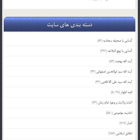
دسته بندی های سایت
آشنایی با صحیفه سجادیه
(56)
آشنایی با نهج البلاغه
(392)
آیت الله بهجت
(54)
آیت الله سید ابوالحسن اصفهانی
(43)
آیت الله سید علی آقا قاضی
(42)
ائمه اطهار
(5,038)
اثبات ولایت و وجود امام زمان
(73)
احادیث موضوعی
(550)
اخبار
(717)
اخلاق اسلامی
(956)