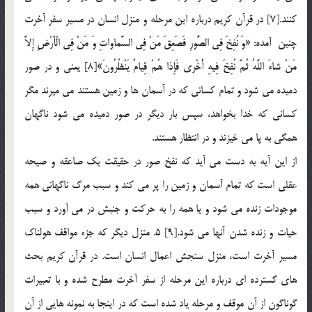
كنند.[7] در قرآن كريم درباره اين مرحله و منزل انسان در مسير سفر آخرت
چنين آمده: «وَ نُفِخَ فِي الصُّورِ فَصَعِقَ مَنْ فِي السَّماواتِ وَ مَنْ فِي الْأَرْضِ إِلاَّ
مَنْ شاءَ اللَّهُ ثُمَّ نُفِخَ فِيهِ أُخْري فَإِذا هُمْ قِيامٌ يَنْظُرُونَ»[8] يعني و در صور
دميده مي شود و تمام كساني كه در آسمان ها و زمين هستند مي ميرند مگر
كساني كه خدا بخواهد، سپس بار ديگر در صور دميده مي شود ناگهان
همگي به پا مي خيزند و در انتظار هستند.
از اين آيه به دست مي آيد که نفخ صور در حقيقت يك صاعقه و صيحه
عقلي است كه تمام آسمان و زمين را پر مي كند و سبب مرگ ناگهاني همه
موجودات زنده مي شود و يا همه را به حركت و جنبش در مي آورد و سبب
حيات و زنده شدن آنها مي شود.[9] 5. منزل ديگر كه جزء مواقف هولناك
مسير آخرت است، منزل سنجش اعمال انسان است. در قرآن كريم بحث
هاي گسترده اي درباره اين مرحله از سفر آخرت مطرح شده و با تعبيرات
گوناگون از آن موقف و مرحله ياد شده است كه در اينجا به نمونه هايي از آن