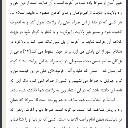
عبور آسان از صراط ياده شده در آخرت است و آن عبارت است از دين حق و
راه ولايت و متابعت از اميرمؤمنان و ساير امامان معصوم ـ عليهم السّلام ـ ،
هر كسي كه در دنيا از اين صراط يعني راه ولايت عدول كند و به انحراف
كشيده شود و مسير غير ولايت را برگزيند و با گفتار يا كردار خود در جهت
خلاف آن حركت نمايد، در آخرت از پل نمي تواند عبور كند و بالاخره در
هنگام عبور از آن پايش مي لرزد و در جهنم سقوط مي كند.[14] برخي از
بزرگان معاصر ضمن بحث مبسوطي درباره صراط به اين روايت استناد كرده
كه رسول خدا ـ صلّي الله عليه و آله ـ فرمود:«اي علي در روز قيامت من و
تو و جبرئيل به صراط مي نشينيم و كسي از صراط نمي گذرد مگر اين كه
نامه اي داشته باشد كه در آن اعتقاد وي به ولايت شما نگاشته شده باشد.
… اساساً در اسلام ناب همه معارف به هم پيوسته است لذا صراط كه همان
راه و روش شناخت خدا است، دو گونه است، صراط دنيا و آخرت، راهي كه
در دنياست، همان امام واجب الاطاعه است، كسي كه در دنيا او را شناخت و