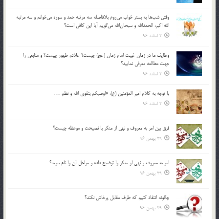
وقتي شب‌ها به بستر خواب مي‌روم بلافاصله سه مرتبه حمد و سوره مي‌خوانم و سه مرتبه
الله اكبر، الحمدالله و سبحان‌الله مي‌گويم آيا اين كافي است؟
2 اسفند 96
وظايف ما در زمان غيبت امام زمان (عج) چيست؟ علائم ظهور چيست؟ و منابعي را
جهت مطالعه معرفي نماييد؟
2 اسفند 96
با توجه به كلام امير المؤمنين (ع): «اوصيكم بتقوي الله و نظم …
2 اسفند 96
فرق بين امر به معروف و نهي از منكر با نصيحت و موعظه چيست؟
29 بهمن 96
امر به معروف و نهي از منكر را توضيح داده و مراحل آن را نام ببريد؟
29 بهمن 96
چگونه انتقاد كنيم كه طرف مقابل پرخاش نكند؟
29 بهمن 96