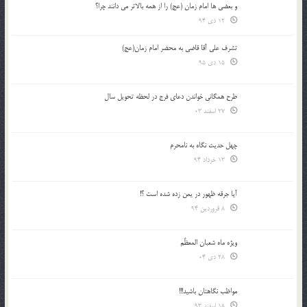
و بعضي ها امام زمان (عج) را از همه بالاتر مي دانند چرا؟
12 دی 94
تشرف علي آقا قاضي به محضر امام زمان(عج)
15 دی 95
طرح همگانی خواندن دعای فرج در لحظه تحویل سال
27 اسفند 03
چهل حدیث نگاه به نامحرم
13 خرداد 94
آیا جرقه ظهور در یمن زده شده است ؟!
8 فروردین 94
ویژه ماه شعبان المعظّم
28 دی 04
مواظب نگاهتان باشید!!!
18 اسفند 93