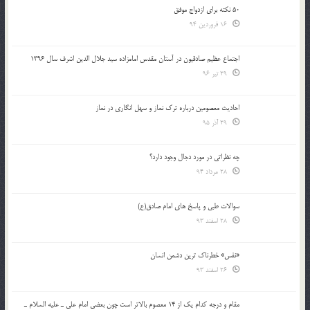
50 نکته برای ازدواج موفق
16 فروردین 94
اجتماع عظیم صادقیون در آستان مقدس امامزاده سید جلال الدین اشرف سال 1396
29 تیر 96
احادیث معصومین درباره ترک نماز و سهل انگاری در نماز
29 آذر 95
چه نظراتی در مورد دجال وجود دارد؟
28 مرداد 94
سوالات طبی و پاسخ های امام صادق(ع)
28 اسفند 93
«نفس» خطرناک ترین دشمن انسان
26 اسفند 93
مقام و درجه كدام يك از 14 معصوم بالاتر است چون بعضي امام علي ـ عليه السلام ـ