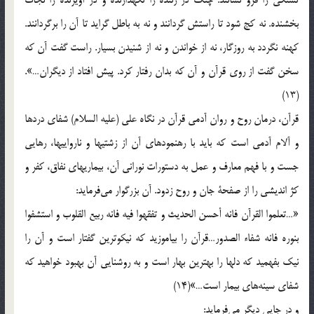
بخشنده‌. نه‌ كج‌ شود تا راستش‌ گردانند و نه‌ به‌ باطل‌ گرايد تا آن‌ را برگردانند.
كهنه‌ نگردد به‌ روزگار، نه‌ از خواندن‌ و نه‌ از شنيدن‌ بسيار. راست‌ گفت‌ آن‌ كه‌
سخن‌ گفت‌ از روي‌ قرآن‌ و آن‌ كه‌ بدان‌ رفتار كرد. پيش‌ افتاد از ديگران‌…».
(13)
قرآن‌، درمان‌ روح‌ و روان‌ آدمي‌ قرآن‌ در نگاه‌ علي‌ (علیه السلام) شفاي‌ دردها
و آلام‌ آدمي‌ است‌ كه‌ بايد با رهنمودهاي‌ آن‌ از زشتيها و نارواييها، رهايي‌
جست‌ و با فهم‌ معارف‌ و عمل‌ به‌ دستورات‌ نوراني‌ آن‌، بيماريهاي‌ نفاق‌، كفر و
كژ انديشي‌ را از صفحة‌ جان‌ و روح‌ زدود. آن‌ بزرگوار مي‌فرمايد:
«…تعلموا القرآن‌ فانه‌ أحسن‌ الحديث‌ و تفقهوا فيه‌ فانه‌ ربيع‌ القلوب‌ و استشفوا
بنوره‌ فانه‌ شفاء الصدور…قرآن‌ را بياموزيد كه‌ نيكوترين‌ گفتار است‌ و آن‌ را
نيك‌ بفهميد كه‌ دلها را بهترين‌ بهار است‌ و به‌ روشنايي‌ آن‌ بهبود خواهيد كه‌
شفاي‌ سينه‌هاي‌ بيمار است‌…»(14)
و در جايي‌ ديگر مي‌فرمايد: