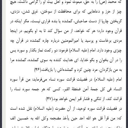
كه‌ محمد (ص‌) را به‌ حق‌، مبعوث‌ نمود و اهل‌ بيت‌ او را گرامي‌ داشت‌، هيچ‌
چيز از حرز و دعاهايي‌ كه‌ براي‌ محافظت‌ از سوختن‌، غرق‌ شدن‌، دزدي‌،
گريختن‌ چارپا از دست‌ صاحبش‌، گمشده‌ يا بنده‌ فراري‌ نيست‌، مگر اينكه‌ در
قرآن‌ وجود دارد؛ هر كه‌ خواهد، از من‌ سؤال‌ كند تا به‌ او بگويم‌. در اينجا
مردي‌ برخاست‌ و پرسيد يا اميرالمومنين‌ درباره‌ چاره‌ گمشده‌ در قرآن‌ چه‌
چيزي‌ وجود دارد. امام‌ (علیه السلام) فرمود: دو ركعت‌ نماز بگذار و سوره‌ يس‌
را در آن‌ بخوان‌ و بگو خدايا، اي‌ هدايت‌ كننده‌ به‌ سوي‌ گمشده‌، گمشده‌ مرا
به‌ من‌ بازگردان‌. مرد چنين‌ كرد و گمشده‌اش‌ را بازيافت‌.(46)
امام‌ (علیه السلام) در فضيلت‌ قرائت‌ سوره‌ نساء مي‌فرمايد: من‌ قرأ سوره‌
النساء في‌ كل‌ جمعة‌ أمن‌ ضغطة‌ القبر، كسي‌ كه‌ هر جمعه‌ سوره‌ نساء را
قرائت‌ كند، از تنگي‌ و فشار قبر ايمن‌ خواهد بود.(47)
در فضيلت‌ قرائت‌ سوره‌ توحيد، از آن‌ حضرت‌ (علیه السلام) نقل‌ شده‌ است‌
كه‌: من‌ قرأ قل‌ هو الله‌ احد حين‌ يأخذ مضجعه‌ وكل‌ الله‌ به‌ خمسين‌ الف‌
ملك‌ يحرسونه‌ ليلته‌، هر آنكه‌ سوره‌ توحيد را هنگام‌ خواب‌ تلاوت‌ نمايد،