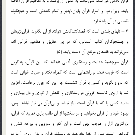
قرآن‌ تلاش‌ مي‌كنند، نمي‌توانند به‌ عمق‌ آن‌ برسند و به‌ مفاهيم‌ قرآن‌ احاطه‌
يابند، زيرا رموز و اسرار قرآن‌ پايان‌ناپذير و تمام‌ ناشدني‌ است‌ و هيچگونه‌
نقصاني‌ در آن‌ راه‌ ندارد.
6 – تلهاي‌ بلندي‌ است‌ كه‌ قصدكنندگانش‌ نتوانند از آن‌ بگذرند: قرآن‌پژوهان‌
و جستجوگران‌ كتاب‌ آسماني‌، كه‌ در پي‌ حقايق‌ و مفاهيم‌ قرآني‌ اند،
نمي‌توانند به‌ قله‌هاي‌ مرتفع‌ آن‌ دست‌ يابند. (5)
قرآن‌ سرچشمة‌ هدايت‌ و رستگاري‌ آدمي‌ «بدانيد كه‌ اين‌ قرآن‌، پندگويي‌
است‌ كه‌ فريب‌ ندهد و راهنمايي‌ است‌ كه‌ گمراه‌ نكند و حديث‌ خواني‌ است‌
كه‌ دروغ‌ نگويد و كسي‌ با قرآن‌ ننشست‌ جز اين‌ كه‌ چون‌ برخاست‌، افزون‌
شد يا از وي‌ كاست‌: افزوني‌ در رستگاري‌ و كاهش‌ از كوري‌ و دل‌ بيماري‌ و
بدانيد كسي‌ را كه‌ با قرآن‌ است‌ نياز نباشد و بي‌قرآن‌ بي‌ نياز نباشد. پس‌،
بهبود خود را از قرآن‌ بخواهيد و در سختيها از آن‌ طلب‌ ياري‌ نماييد كه‌ قرآن‌،
بزرگترين‌ آزار را موجب‌ بهي‌ است‌ و آن‌ كفر و دورويي‌ و بيراهه‌ شدن‌ و
گمراهي‌ است‌. پس‌ از خدا بخواهيد به‌ وسيلت‌ قرآن‌ و بدان‌ روي‌ آريد به‌