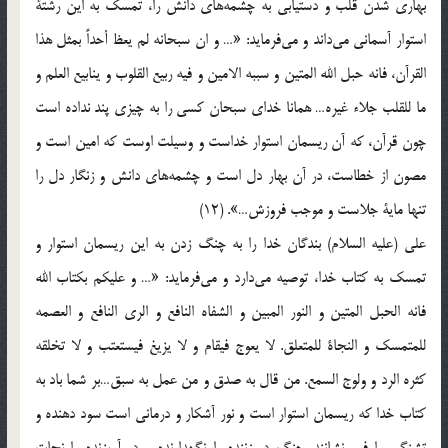
بهاري‌ شدن‌ قلب‌ و دستيابي‌ به‌ چشمه‌هاي‌ دانش‌ را، تمسك‌ به‌ اين‌ رشتة‌
استوار آسماني‌ مي‌داند و مي‌فرمايد: «… و ان‌ سبحانه‌ لم‌ يعظ‌ أحداً بمثل‌ هذا
القرآن‌، فانه‌ حبل‌ الله‌ المتين‌ و سببه‌ الامين‌ و فيه‌ ربيع‌ القلوب‌ و ينابيع‌ العلم‌ و
ما للقلب‌ جلاء غيره‌… همانا خداي‌ سبحان‌ كسي‌ را به‌ چيزي‌ پند نداده‌ است‌
چون‌ قرآن‌، كه‌ آن‌ ريسمان‌ استوار خداست‌ و وسيلت‌ اوست‌ كه‌ امين‌ است‌ و
مصون‌ از خطاست‌، در آن‌ بهار دل‌ است‌ و چشمه‌هاي‌ دانش‌ و زنگار دل‌ را
تنها ماية‌ جلاست‌ و موجب‌ فروزش‌…». (12)
علي‌ (علیه السلام) بندگان‌ خدا را به‌ چنگ‌ زدن‌ به‌ اين‌ ريسمان‌ استوار و
تمسك‌ به‌ كتاب‌ خدا، توصيه‌ مي‌دارد و مي‌فرمايد: «… و عليكم‌ بكتاب‌ الله‌
فانه‌ الحبل‌ المتين‌ و النور المبين‌ و الشفاه‌ النافع‌ و الري‌ النافع‌ و العصمه‌
للمتمسك‌ و النجاة‌ للمتعلق‌. لا يعوج‌ فيقام‌ و لا يزيغ‌ فيستعتب‌ و لا تخلقه‌
كثره‌ الرد و ولوج‌ السمع‌. من‌ قال‌ به‌ صدق‌ و من‌ عمل‌ به‌ سبق‌…بر شما باد به‌
كتاب‌ خدا كه‌ ريسمان‌ استوار است‌ و نور آشكار و درماني‌ است‌ سود دهنده‌ و
تشنگي‌ را فرو نشانند. چنگ‌ در زننده‌ را نگهدارنده‌ و در آويزنده‌ را نجات‌