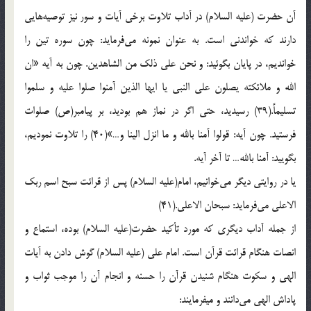
آن‌ حضرت‌ (علیه السلام) در آداب‌ تلاوت‌ برخي‌ آيات‌ و سور نيز توصيه‌هايي‌
دارند كه‌ خواندني‌ است‌. به‌ عنوان‌ نمونه‌ مي‌فرمايد: چون‌ سوره‌ تين‌ را
خوانديم‌، در پايان‌ بگوئيد: و نحن‌ علي‌ ذلك‌ من‌ الشاهدين‌. چون‌ به‌ آيه‌ «ان‌
الله‌ و ملائكته‌ يصلون‌ علي‌ النبي‌ يا ايها الذين‌ آمنوا صلوا عليه‌ و سلموا
تسليماً.(39) رسيديد، حتي‌ اگر در نماز هم‌ بوديد، بر پيامبر(ص‌) صلوات‌
فرستيد. چون‌ آيه‌: قولوا آمنا بالله‌ و ما انزل‌ الينا و…»(40) را تلاوت‌ نموديم‌،
بگوييد: آمنا بالله‌… تا آخر آيه‌.
يا در روايتي‌ ديگر مي‌خوانيم‌، امام‌(علیه السلام) پس‌ از قرائت‌ سبح‌ اسم‌ ربك‌
الاعلي‌ مي‌فرمايد: سبحان‌ الاعلي‌.(41)
از جمله‌ آداب‌ ديگري‌ كه‌ مورد تأكيد حضرت‌(علیه السلام) بوده‌، استماع‌ و
انصات‌ هنگام‌ قرائت‌ قرآن‌ است‌. امام‌ علي‌ (علیه السلام) گوش‌ دادن‌ به‌ آيات‌
الهي‌ و سكوت‌ هنگام‌ شنيدن‌ قرآن‌ را حسنه‌ و انجام‌ آن‌ را موجب‌ ثواب‌ و
پاداش‌ الهي‌ مي‌دانند و ميفرمايند: