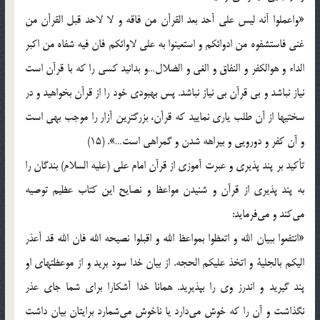
«واعملوا أنه‌ ليس‌ علي‌ أحد بعد القرآن‌ من‌ فاقه‌ و لا لاحد قبل‌ القرآن‌ من‌
غني‌ فاستشفوه‌ من‌ ادوائكم‌ و استعينوا به‌ علي‌ لاوائكم‌ فان‌ فيه‌ شفاه‌ من‌ اكبر
الداء و هوالكفر و النفاق‌ و الغي‌ و الضلال‌…و بدانيد كسي‌ را كه‌ با قرآن‌ است‌
نياز نباشد و بي‌ قرآن‌ بي‌ نياز نباشد. پس‌ بهبودي‌ خود را از قرآن‌ بخواهيد و در
سختيها از آن‌ طلب‌ ياري‌ نماييد كه‌ قرآن‌، بزرگترين‌ آزار را موجب‌ بهي‌ است‌
و آن‌ كفر و دورويي‌ و بيراهه‌ شدن‌ و گمراهي‌ است‌…». (15)
تأكيد بر پند پذيري‌ و عبرت‌ آموزي‌ از قرآن‌ امام‌ علي‌ (علیه السلام) بندگان‌ را
به‌ پند پذيري‌ از قرآن‌ و شنيدن‌ مواعظ‌ و نصايح‌ اين‌ كتاب‌ عظيم‌ توصيه‌
مي‌كند و مي‌فرمايد:
«انتفعوا ببيان‌ الله‌ و اتعظوا بمواعظ‌ الله‌ و اقبلوا نصيحه‌ الله‌ فان‌ الله‌ قد أعذر
اليكم‌ بالجلية‌ و اتخذ عليكم‌ الحجه‌. از بيان‌ خدا سود بريد و از موعظتهاي‌ او
پند گيريد و اندرز وي‌ را بپذيريد. همانا خدا آشكارا براي‌ شما جاي‌ عذر
نگذاشت‌ و آن‌ را كه‌ خوش‌ مي‌دارد يا ناخوش‌ مي‌شمارد برايتان‌ بيان‌ داشت‌