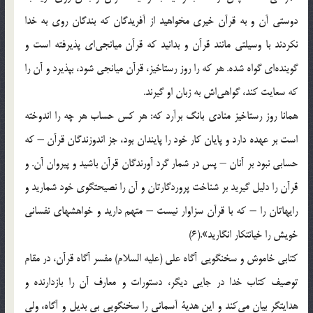
دوستي‌ آن‌ و به‌ قرآن‌ خيري‌ مخواهيد از آفريدگان‌ كه‌ بندگان‌ روي‌ به‌ خدا
نكردند با وسيلتي‌ مانند قرآن‌ و بدانيد كه‌ قرآن‌ ميانجي‌اي‌ پذيرفته‌ است‌ و
گوينده‌اي‌ گواه‌ شده‌. هر كه‌ را روز رستاخيز، قرآن‌ ميانجي‌ شود، بپذيرد و آن‌ را
كه‌ سعايت‌ كند، گواهي‌اش‌ به‌ زبان‌ او گيرند.
همانا روز رستاخيز منادي‌ بانگ‌ برآرد كه‌: هر كس‌ حساب‌ هر چه‌ را اندوخته‌
است‌ بر عهده‌ دارد و پايان‌ كار خود را پايندان‌ بود، جز اندوزندگان‌ قرآن‌ – كه‌
حسابي‌ نبود بر آنان‌ – پس‌ در شمار گرد آورندگان‌ قرآن‌ باشيد و پيروان‌ آن‌. و
قرآن‌ را دليل‌ گيريد بر شناخت‌ پروردگارتان‌ و آن‌ را نصيحتگوي‌ خود شماريد و
رايهاتان‌ را – كه‌ با قرآن‌ سزاوار نيست‌ – متهم‌ داريد و خواهشهاي‌ نفساني‌
خويش‌ را خيانتكار انگاريد».(6)
كتابي‌ خاموش‌ و سخنگويي‌ آگاه‌ علي‌ (علیه السلام‌) مفسر آگاه‌ قرآن‌، در مقام‌
توصيف‌ كتاب‌ خدا در جايي‌ ديگر، دستورات‌ و معارف‌ آن‌ را بازدارنده‌ و
هدايتگر بيان‌ مي‌كند و اين‌ هدية‌ آسماني‌ را سخنگويي‌ بي‌ بديل‌ و آگاه‌، ولي‌