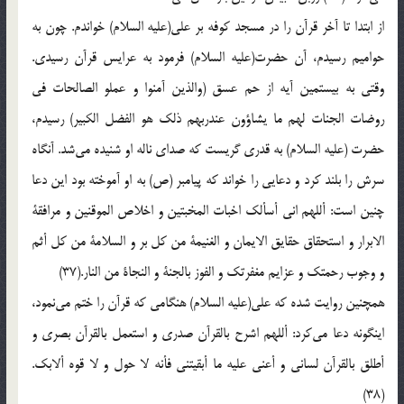
از ابتدا تا آخر قرآن‌ را در مسجد كوفه‌ بر علي‌(علیه السلام) خواندم‌. چون‌ به‌
حواميم‌ رسيدم‌، آن‌ حضرت‌(علیه السلام) فرمود به‌ عرايس‌ قرآن‌ رسيدي‌.
وقتي‌ به‌ بيستمين‌ آيه‌ از حم‌ عسق‌ (والذين‌ آمنوا و عملو الصالحات‌ في‌
روضات‌ الجنات‌ لهم‌ ما يشاؤون‌ عندربهم‌ ذلك‌ هو الفضل‌ الكبير) رسيدم‌،
حضرت‌ (علیه السلام) به‌ قدري‌ گريست‌ كه‌ صداي‌ ناله‌ او شنيده‌ مي‌شد. آنگاه‌
سرش‌ را بلند كرد و دعايي‌ را خواند كه‌ پيامبر (ص‌) به‌ او آموخته‌ بود اين‌ دعا
چنين‌ است‌: أللهم‌ اني‌ أسألك‌ اخبات‌ المخبتين‌ و اخلاص‌ الموقنين‌ و مرافقة‌
الابرار و استحقاق‌ حقايق‌ الايمان‌ و الغنيمة‌ من‌ كل‌ بر و السلامة‌ من‌ كل‌ أثم‌
و وجوب‌ رحمتك‌ و عزايم‌ مغفرتك‌ و الفوز بالجنة‌ و النجاة‌ من‌ النار.(37)
همچنين‌ روايت‌ شده‌ كه‌ علي‌(علیه السلام) هنگامي‌ كه‌ قرآن‌ را ختم‌ مي‌نمود،
اينگونه‌ دعا مي‌كرد: أللهم‌ اشرح‌ بالقرآن‌ صدري‌ و استعمل‌ بالقرآن‌ بصري‌ و
أطلق‌ بالقرآن‌ لساني‌ و أعني‌ عليه‌ ما أبقيتني‌ فأنه‌ لا حول‌ و لا قوه‌ ألابك‌.
(38)