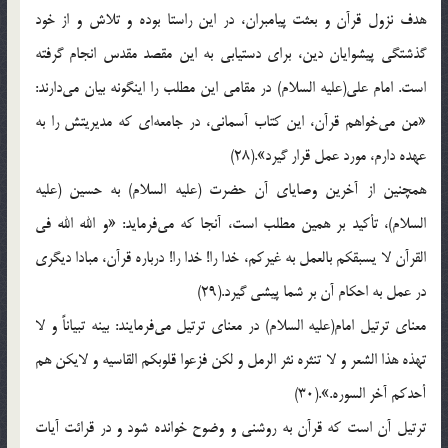
هدف‌ نزول‌ قرآن‌ و بعثت‌ پيامبران‌، در اين‌ راستا بوده‌ و تلاش‌ و از خود
گذشتگي‌ پيشوايان‌ دين‌، براي‌ دستيابي‌ به‌ اين‌ مقصد مقدس‌ انجام‌ گرفته‌
است‌. امام‌ علي‌(علیه السلام) در مقامي‌ اين‌ مطلب‌ را اينگونه‌ بيان‌ مي‌دارند:
«من‌ مي‌خواهم‌ قرآن‌، اين‌ كتاب‌ آسماني‌، در جامعه‌اي‌ كه‌ مديريتش‌ را به‌
عهده‌ دارم‌، مورد عمل‌ قرار گيرد».(28)
همچنين‌ از آخرين‌ وصاياي‌ آن‌ حضرت‌ (علیه السلام) به‌ حسين‌ (علیه
السلام)، تأكيد بر همين‌ مطلب‌ است‌، آنجا كه‌ مي‌فرمايد: «و الله‌ الله‌ في‌
القرآن‌ لا يسبقكم‌ بالعمل‌ به‌ غيركم‌، خدا را! خدا را! درباره‌ قرآن‌، مبادا ديگري‌
در عمل‌ به‌ احكام‌ آن‌ بر شما پيشي‌ گيرد.(29)
معناي‌ ترتيل‌ امام‌(علیه السلام) در معناي‌ ترتيل‌ مي‌فرمايند: بينه‌ تبياناً و لا
تهذه‌ هذا الشعر و لا تنثره‌ نثر الرمل‌ و لكن‌ فزعوا قلوبكم‌ القاسيه‌ و لايكن‌ هم‌
أحدكم‌ آخر السوره‌.».(30)
ترتيل‌ آن‌ است‌ كه‌ قرآن‌ به‌ روشني‌ و وضوح‌ خوانده‌ شود و در قرائت‌ آيات‌