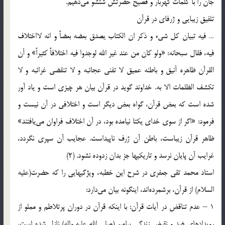
جان‌ را با كلمات‌ گهربار و فصيح‌ حضرتش‌ شتشو مي‌دهيم‌.
تلفيق‌ زيبايي‌ و ژرفاي‌ در قرآن‌
… فيه‌ تبيان‌ كل‌ شي‌ء و ذكر ان‌ الكتاب‌ يصدق‌ بعضه‌ بعضاً و انه‌ لااختلاف‌
فيه‌، فقال‌ سبحانه‌: «ولو كان‌ من‌ عند غير الله‌ لوجدوا فيه‌ اختلافاً كثيراً» و أن‌
القرآن‌ ظاهره‌ أنيق‌ و باطنه‌ عميق‌ لا تفني‌ عجائبه‌ و لا تنقضي‌ غرائبه‌ و لا
تكشف‌ الظلمات‌ الا به‌. خداوند گويد در قرآن‌ بيان‌ هر چيزي‌ است‌ و ياد آور
شده‌ است‌ كه‌ بعض‌ قرآن‌، گواه‌ بعض‌ ديگر است‌ و اختلافي‌ در آن‌ نيست‌ و
فرمود: «اگر از سوي‌ خداي‌ يكتا نيامده‌ بود، در آن‌ اختلاف‌ فراوان‌ مي‌يافتند»
ظاهر قرآن‌ زيباست‌، باطن‌ آن‌ ژرف‌ ناپيداست‌. عجايب‌ آن‌ سپري‌ نگردد،
غرايب‌ آن‌ پايان‌ نرسد و تاريكيها جز بدان‌ زدوده‌ نشود. (2)
استاد محمد تقي‌ جعفري‌ در شرح‌ اين‌ خطبه‌، ويژگيهايي‌ را كه‌ حضرت‌(علیه
السلام) از قرآن‌، برشمرده‌اند، اينگونه‌ بيان‌ مي‌دارد:
1 – عدم‌ تناقض‌ در آيات‌ قرآن‌: با اينكه‌ قرآن‌ در دوران‌ پرتلاطم‌ و مملو از
رويدادهاي‌ ضد و نقيض‌ زندگي‌ پيامبر (صلی الله علیه واله‌) نازل‌ شده‌ است‌،