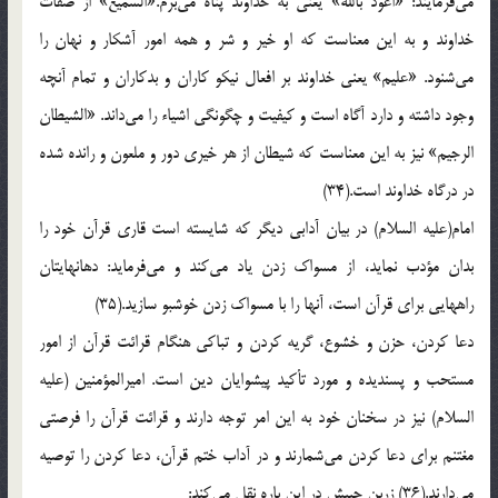
مي‌فرمايند: «اعوذ بالله‌» يعني‌ به‌ خداوند پناه‌ مي‌برم‌.«السميع‌» از صفات‌
خداوند و به‌ اين‌ معناست‌ كه‌ او خير و شر و همه‌ امور آشكار و نهان‌ را
مي‌شنود. «عليم‌» يعني‌ خداوند بر افعال‌ نيكو كاران‌ و بدكاران‌ و تمام‌ آنچه‌
وجود داشته‌ و دارد آگاه‌ است‌ و كيفيت‌ و چگونگي‌ اشياء را مي‌داند. «الشيطان‌
الرجيم‌» نيز به‌ اين‌ معناست‌ كه‌ شيطان‌ از هر خيري‌ دور و ملعون‌ و رانده‌ شده‌
در درگاه‌ خداوند است‌.(34)
امام‌(علیه السلام) در بيان‌ آدابي‌ ديگر كه‌ شايسته‌ است‌ قاري‌ قرآن‌ خود را
بدان‌ مؤدب‌ نمايد، از مسواك‌ زدن‌ ياد مي‌كند و مي‌فرمايد: دهانهايتان‌
راههايي‌ براي‌ قرآن‌ است‌، آنها را با مسواك‌ زدن‌ خوشبو سازيد.(35)
دعا كردن‌، حزن‌ و خشوع‌، گريه‌ كردن‌ و تباكي‌ هنگام‌ قرائت‌ قرآن‌ از امور
مستحب‌ و پسنديده‌ و مورد تأكيد پيشوايان‌ دين‌ است‌. اميرالمؤمنين‌ (علیه
السلام) نيز در سخنان‌ خود به‌ اين‌ امر توجه‌ دارند و قرائت‌ قرآن‌ را فرصتي‌
مغتنم‌ براي‌ دعا كردن‌ مي‌شمارند و در آداب‌ ختم‌ قرآن‌، دعا كردن‌ را توصيه‌
مي‌دارند.(36) زربن‌ حبيش‌ در اين‌ باره‌ نقل‌ مي‌كند: