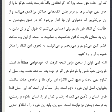
که این انتقاد حق است. چرا که اگر انتقادی واقعاً نادرست باشد، هرگز ما را از
جای نمی جهاند و ما در برابر چنین انتقادهایی حداکثر پوزخندی می‌زنیم و از
آن می‌گذریم. اما دشواری آن جا آغاز می‌شود که در عمق وجودمان به
حقّانیت آن انتقاد باور داریم. ولی احساس می‌کنیم که قبول آن و تن دادن به
آن، به معنای نادیده گرفتن شخصیت و تمامیت ما است. از این رو، سخت
خشم گین می‌شویم و می‌رنجیم و می‌کوشیم به نحوی این انتقاد را منکر
شویم و آن را رد کنیم.
البته نمی توان از سخن مزبور نتیجه گرفت که خودخواهی مطلقاً بد است.
غریزه‌ی حبّ نفس یا خودخواهی اگر در نهاد بشر سرشته نشده بود، نسل او
تداوم نمی یافت و هیچ کس انگیزه ای برای بقا و ادامه‌ی حیات نداشت.
بنابراین، اصل این غریزه لازم است. ولی مسأله آن است که این اصل فقط
بقای انسان را تأمین می‌کند، نه رشد و کمال او را. انسان علاوه بر زیستن،
به درست زیستن نیز نیازمند است. بنابراین، باید این غریزه را با اخلاق تعدیل