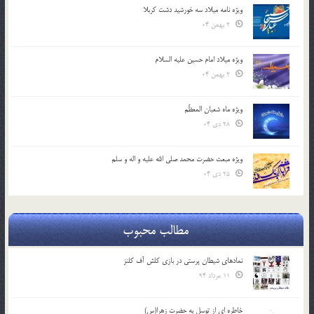
ویژه نامه میلاد سه خورشید دشت کربلا
2 بهمن 04
ویژه میلاد امام حسین علیه السلام
2 بهمن 04
ویژه ماه شعبان المعظّم
28 دی 04
ویژه مبعث حضرت محمد صلی الله علیه و اله و سلم
25 دی 04
مطالب محبوب
نمادهای شیطان پرستی در بازی کلش آف کلنز
11 مرداد 94
خاطره ای از توسل به حضرت زهرا(س)