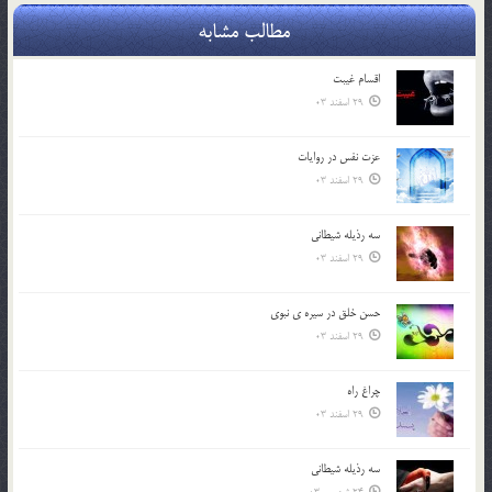
مطالب مشابه
اقسام غيبت
29 اسفند 03
عزت نفس در روايات
29 اسفند 03
سه رذیله شیطانی
29 اسفند 03
حسن خلق در سيره ي نبوي
29 اسفند 03
چراغ راه
29 اسفند 03
سه رذیله شیطانی