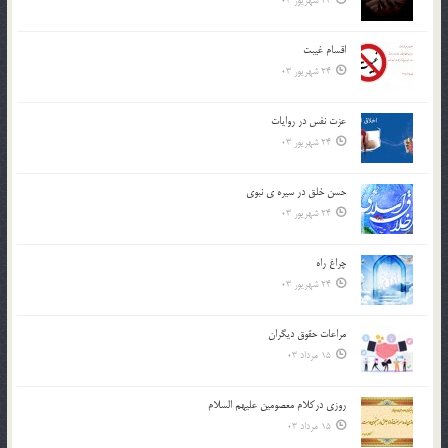
24 شهریور 03
اقسام غيبت
24 شهریور 03
عزت نفس در روايات
24 شهریور 03
حسن خلق در سيره ي نبوي
24 شهریور 03
چراغ راه
24 شهریور 03
مراعات حقوق ديگران
15 مرداد 03
روزي دركلام معصومين عليهم السلام
15 مرداد 03