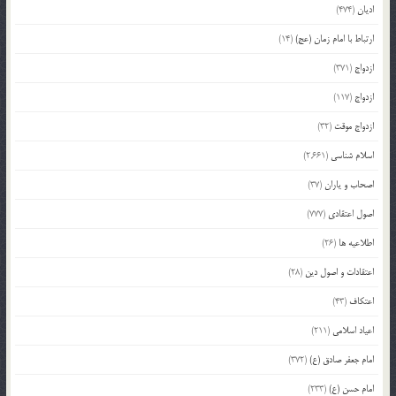
ادیان
(474)
ارتباط با امام زمان (عج)
(14)
ازدواج
(371)
ازدواج
(117)
ازدواج موقت
(32)
اسلام شناسی
(2,661)
اصحاب و یاران
(37)
اصول اعتقادی
(777)
اطلاعیه ها
(26)
اعتقادات و اصول دین
(28)
اعتکاف
(43)
اعیاد اسلامی
(211)
امام جعفر صادق (ع)
(372)
امام حسن (ع)
(233)