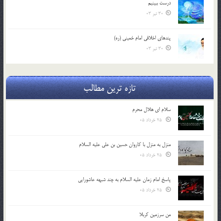
درست ببينيم
30 تیر 03
پندهاي اخلاقي امام خميني (ره)
30 تیر 03
تازه ترین مطالب
سلام ای هلال محرم
25 خرداد 05
منزل به منزل با کاروان حسین بن علی علیه السلام
25 خرداد 05
پاسخ امام زمان علیه السلام به چند شبهه عاشورایی
25 خرداد 05
من سرزمین کربلا