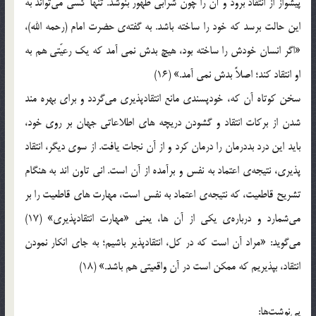
پیشواز از انتقاد برود و آن را چون شرابی طهور بنوشد. تنها کسی می‌تواند به
این حالت برسد که خود را ساخته باشد. به گفته‌ی حضرت امام (رحمه الله)،
«اگر انسان خودش را ساخته بود، هیچ بدش نمی آمد که یک رعیّتی هم به
او انتقاد کند؛ اصلاً بدش نمی آمد.» (16)
سخن کوتاه آن که، خودپسندی مانع انتقادپذیری می‌گردد و برای بهره مند
شدن از برکات انتقاد و گشودن دریچه های اطلاعاتی جهان بر روی خود،
باید این درد بددرمان را درمان کرد و از آن نجات یافت. از سوی دیگر، انتقاد
پذیری، نتیجه‌ی اعتماد به نفس و برآمده از آن است. انی تاون اند به هنگام
تشریح قاطعیت، که نتیجه‌ی اعتماد به نفس است، مهارت های قاطعیت را بر
می‌شمارد و درباره‌ی یکی از آن ها، یعنی «مهارت انتقادپذیری» (17)
می‌گوید: «مراد آن است که در کل، انتقادپذیر باشیم؛ به جای انکار نمودن
انتقاد، بپذیریم که ممکن است در آن واقعیتی هم باشد.» (18)
پی‌نوشت‌ها: