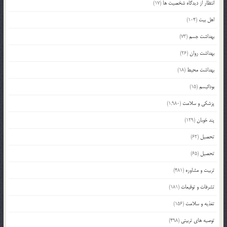
انتظار از دیدگاه شخصیت ها
(17)
اهل بیت
(104)
بهداشت جسم
(73)
بهداشت روان
(26)
بهداشت محیط
(18)
بودائیسم
(15)
پزشکی و سلامت
(1,980)
پند خوبان
(129)
تحصیل
(62)
تحصیل
(65)
تربیت و مشاوره
(481)
تشرفات و توقیعات
(181)
تغذیه و سلامت
(156)
توصیه های تربیتی
(498)