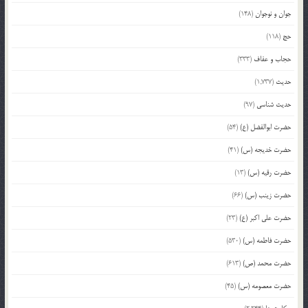
جوان و نوجوان
(148)
حج
(118)
حجاب و عفاف
(333)
حدیث
(1,737)
حدیث شناسی
(97)
حضرت ابوالفضل (ع)
(54)
حضرت خدیجه (س)
(41)
حضرت رقیه (س)
(13)
حضرت زینب (س)
(66)
حضرت علی اکبر (ع)
(23)
حضرت فاطمه (س)
(530)
حضرت محمد (ص)
(613)
حضرت معصومه (س)
(45)