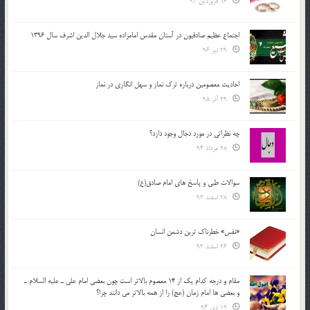
16 فروردین 94
اجتماع عظیم صادقیون در آستان مقدس امامزاده سید جلال الدین اشرف سال 1396
29 تیر 96
احادیث معصومین درباره ترک نماز و سهل انگاری در نماز
29 آذر 95
چه نظراتی در مورد دجال وجود دارد؟
28 مرداد 94
سوالات طبی و پاسخ های امام صادق(ع)
28 اسفند 93
«نفس» خطرناک ترین دشمن انسان
26 اسفند 93
مقام و درجه كدام يك از 14 معصوم بالاتر است چون بعضي امام علي ـ عليه السلام ـ
و بعضي ها امام زمان (عج) را از همه بالاتر مي دانند چرا؟
12 دی 94