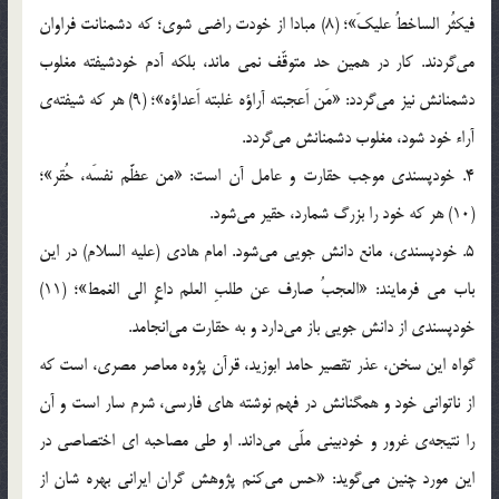
فیکثُر الساخطُ علیکَ»؛ (8) مبادا از خودت راضی شوی؛ که دشمنانت فراوان
می‌گردند. کار در همین حد متوقّف نمی ماند، بلکه آدم خودشیفته مغلوب
دشمنانش نیز می‌گردد: «مَن اَعجبته آراؤه غلبته اَعداؤه»؛ (9) هر که شیفته‌ی
آراء خود شود، مغلوب دشمنانش می‌گردد.
4. خودپسندی موجب حقارت و عامل آن است: «من عظَّم نفسَه، حُقر»؛
(10) هر که خود را بزرگ شمارد، حقیر می‌شود.
5. خودپسندی، مانع دانش جویی می‌شود. امام هادی (علیه السلام) در این
باب می فرمایند: «العجبُ صارف عن طلبِ العلم داعٍ الی الغمط»؛ (11)
خودپسندی از دانش جویی باز می‌دارد و به حقارت می‌انجامد.
گواه این سخن، عذر تقصیر حامد ابوزید، قرآن پژوه معاصر مصری، است که
از ناتوانی خود و همگنانش در فهم نوشته های فارسی، شرم سار است و آن
را نتیجه‌ی غرور و خودبینی ملّی می‌داند. او طی مصاحبه ای اختصاصی در
این مورد چنین می‌گوید: «حس می‌کنم پژوهش گران ایرانی بهره شان از