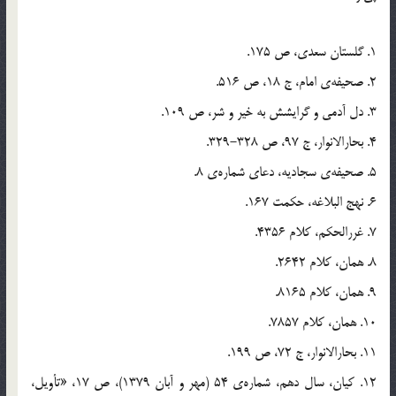
1. گلستان سعدی، ص 175.
2. صحیفه‌ی امام، ج 18، ص 516.
3. دل آدمی و گرایشش به خیر و شر، ص 109.
4. بحارالانوار، ج 97، ص 328-329.
5. صحیفه‌ی سجادیه، دعای شماره‌ی 8.
6. نهج البلاغه، حکمت 167.
7. غررالحکم، کلام 4356.
8. همان، کلام 2642.
9. همان، کلام 8165.
10. همان، کلام 7857.
11. بحارالانوار، ج 72، ص 199.
12. کیان، سال دهم، شماره‌ی 54 (مهر و آبان 1379)، ص 17، «تأویل،