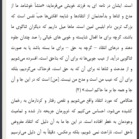
است. ایشان در نامه ای به فرزند خویش می‌فرماید: «منشأ خوشامد ما از
مدح و ثناها و بدآمدنمان از انتقادها و شایعه افکنی‌ها حبّ نفس است که
بزرگ ترین دام ابلیس لعین است. ماها میل داریم که دیگران ثناگوی ما
باشند، گرچه برای ما افعال شایسته و خوبی های خیالی را صد چندان جلوه
دهند و درهای انتقاد – گرچه به حق – برای ما بسته باشد یا به صورت
ثناگویی درآید. از عیب جویی‌ها نه برای آن که بناحق است، افسرده می‌شویم
و از مدحت و ثناها نه برای آن که به حق است، فرحناک می‌گردیم، بلکه
برای آن که عیب من است و مدح من نیست. [من] است که در این جا و آن
جا و همه جا بر ما حاکم است.» (2)
هنگامی که مورد انتقاد واقع می‌شویم و نقص رفتار و کردارمان به رخمان
کشیده می‌شود، احساس می‌کنیم که غرورمان جریحه دار شده و تمامیت
وجودمان به خطر افتاده است. در این جا ما به آن دلیل که انتقاد مفروض
ناحق است، ناراحت نمی شویم، بلکه برعکس، دقیقاً به آن دلیل می‌ترسیم