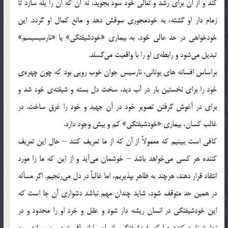
کند و از آن برای رشد و تعالی خود سود بجوید، نه آن که آن را یله سازد تا
زمام دار او گشته، به خودمحوری سوقش دهد و مانع کمال او گردد. این
خودخواهی در حد عالی خود، به بیماری «خودشیفتگی» یا «نارسیسیسم»
تبدیل می‌شود و رابطه‌ی او را با واقعیت می‌گسلد.
براساس افسانه های یونانی، نارسیس جوان خوب رویی بود که چون چهره‌ی
خود را برای نخستین بار در آب دید، سخت دل بسته و شیفته‌ی خود شد و
برای در آغوش گرفتن تصویر خود در آن جهید و خود را غرق ساخت. در
غالب کسان، بیماری «خودشیفتگی» کم و بیش وجود دارد.
کافی است ببینیم که معمولاً از آن که از ما تعریف کنند – حال این تعریف
کننده هر کسی می‌خواهد باشد – خوشمان می‌آید و از این که ما را مورد
انتقاد قرار دهند، هرچند به ظاهر بپذیریم، اما غالباً در دل می‌رنجیم. اگر مسأله
در همین حد متوقف شود، شاید چندان مهم نباشد دشواری آن جا است که
این خودشیفتگی در انسان ریشه دار شود و عقل و خرد او را محدود و در
نهایت نابود کند؛ چرا که خودشیفتگی، انسان را از واقعیت دور می‌سازد و به