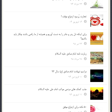
23 خرداد 94
تجارت پُرسود ازدواج موقت !
16 شهریور 04
براي اينكه دل پدر و مادر را به دست آوريم و هميشه از ما راضي باشند چكار بايد
بكنيم؟
23 تیر 95
زیارت نامه امام صادق علیه السلام
28 مرداد 95
مراسم شهادت امام صادق (ع) سال 93
10 فروردین 94
جذب کمک های مردمی موکب امام علی علیه السلام
11 شهریور 96
50 نکته برای ازدواج موفق