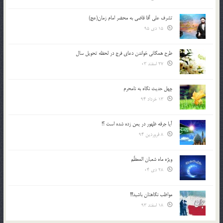
تشرف علي آقا قاضي به محضر امام زمان(عج)
15 دی 95
طرح همگانی خواندن دعای فرج در لحظه تحویل سال
27 اسفند 03
چهل حدیث نگاه به نامحرم
13 خرداد 94
آیا جرقه ظهور در یمن زده شده است ؟!
8 فروردین 94
ویژه ماه شعبان المعظّم
28 دی 04
مواظب نگاهتان باشید!!!
18 اسفند 93