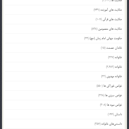
حکایت ها
(2,244)
حکایت های آموزنده
(749)
حکایت های قرآنی
(107)
حکایت های معصومین
(838)
حکومت جهانی امام زمان (عج)
(24)
خاندان عصمت
(15)
خانواده
(227)
خانواده
(2,682)
خانواده مهدوی
(22)
خواص خوراکی ها
(550)
خواص سبزی ها
(228)
خواص میوه ها
(308)
داستان
(146)
دانستنی‌های خانواده
(357)