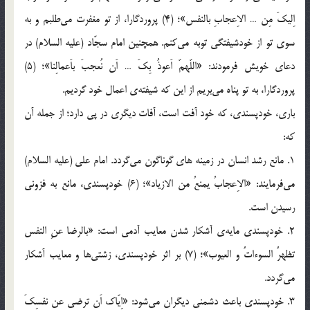
اِلیکَ مِن … الاِعجابِ بالنفس»؛ (4) پروردگارا، از تو مغفرت می‌طلبم و به
سوی تو از خودشیفتگی توبه می‌کنم. همچنین امام سجّاد (علیه السلام) در
دعای خویش فرمودند: «اللّهمّ اَعوذُ بِکَ … اَن نُعجبَ باَعمالِنا»؛ (5)
پروردگارا، به تو پناه می‌بریم از این که شیفته‌ی اعمال خود گردیم.
باری، خودپسندی، که خود آفت است، آفات دیگری در پی دارد؛ از جمله آن
که:
1. مانع رشد انسان در زمینه های گوناگون می‌گردد. امام علی (علیه السلام)
می‌فرمایند: «الاِعجابُ یمنعُ من الازیاد»؛ (6) خودپسندی، مانع به فزونی
رسیدن است.
2. خودپسندی مایه‌ی آشکار شدن معایب آدمی است: «بالرضا عنِ النفس
تظهرُ السوءاتُ و العیوب»؛ (7) بر اثر خودپسندی، زشتی‌ها و معایب آشکار
می‌گردد.
3. خودپسندی باعث دشمنی دیگران می‌شود: «اِیّاک اَن ترضی عن نفسِکَ