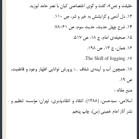
حقیقت و نص»، گفت و گوی اختصاصی کیان با نصر حامد ابوزید.
13. دل آدمی و گرایشش به خیر و شر، ص 110.
14. شرح چهل حدیث، حدیث سوم، ص 61-78.
15. صحیفه‌ی امام، ج 18، ص 517.
16. همان، ج 13، ص 198.
17. The Skill of fogging.
18. همچون آب و آیینه‌ی شفاف …؛ پرورش توانایی اظهار وجود و قاطعیت،
ص 19.
منبع مقاله :
اسلامی، سیدحسن، (1388)، انتقاد و انتقادپذیری، تهران: مؤسسه تنظیم و
نشر آثار امام خمینی (س)، چاپ پنجم