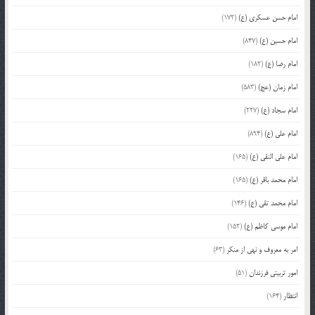
امام حسن عسکری (ع)
(172)
امام حسین (ع)
(847)
امام رضا (ع)
(182)
امام زمان (عج)
(583)
امام سجاد (ع)
(227)
امام علی (ع)
(894)
امام علی النقی (ع)
(165)
امام محمد باقر (ع)
(165)
امام محمد تقی (ع)
(146)
امام موسی کاظم (ع)
(152)
امر به معروف و نهی از منکر
(63)
امور تربیتی فرزندان
(51)
انتظار
(164)