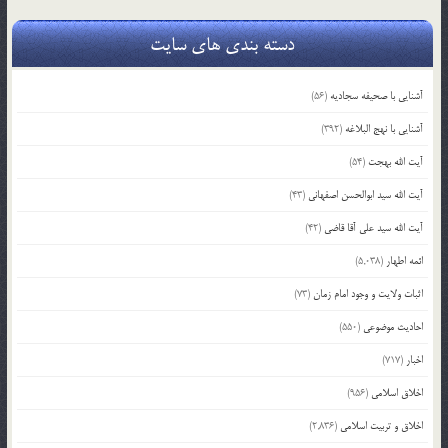
دسته بندی های سایت
آشنایی با صحیفه سجادیه
(56)
آشنایی با نهج البلاغه
(392)
آیت الله بهجت
(54)
آیت الله سید ابوالحسن اصفهانی
(43)
آیت الله سید علی آقا قاضی
(42)
ائمه اطهار
(5,038)
اثبات ولایت و وجود امام زمان
(73)
احادیث موضوعی
(550)
اخبار
(717)
اخلاق اسلامی
(956)
اخلاق و تربیت اسلامی
(2,836)