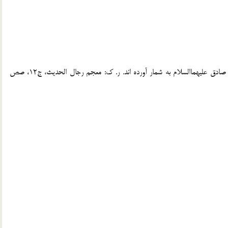
3.«عمار بن ابی احوص کوفی» را از اصحاب امام باقر و امام صادق علیهماالسلام به شمار آورده اند. ر. ک: معجم رجال الحدیث، ج12، صص