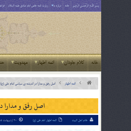
بِسْمِ اللَّـهِ الرَّحْمَـٰنِ الرَّحِيمِ
خانه
درباره ما
زیارت نامه خاص امام صادق علیه السلام
فراخو
خانه
کلام جاودان
ائمه اطهار
مهدویت
حد
ائمه اطهار
اصل رفق و مدارا در اندیشه ی سیاسی امام علی (ع)
اصل رفق و مدارا در
خادم اهل البیت
ائمه اطهار
,
امام علی (ع)
20 اردیبهشت 95