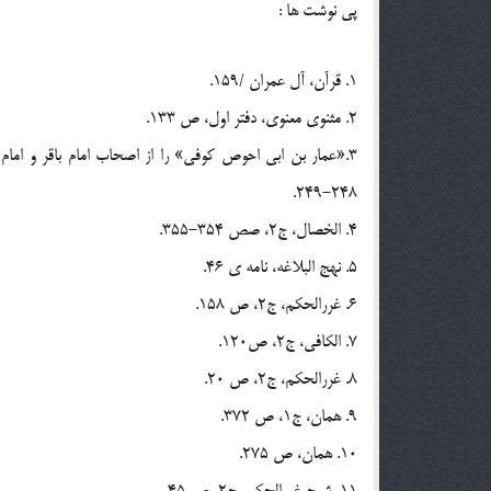
پی نوشت ها :
1. قرآن، آل عمران /159.
2. مثنوی معنوی، دفتر اول، ص 133.
248-249.
4. الخصال، ج2، صص 354-355.
5. نهج البلاغه، نامه ی 46.
6. غررالحکم، ج2، ص 158.
7. الکافی، ج2، ص120.
8. غررالحکم، ج2، ص 20.
9. همان، ج1، ص 372.
10. همان، ص 275.