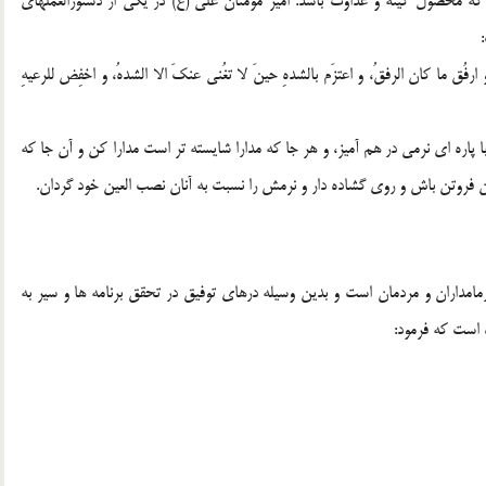
که محصول کینه و عداوت باشد. امیر مؤمنان علی (ع) در یکی از دستورالعملهای
و ارفُق ما کان الرفقُ، و اعتزَم بالشدهِ حینَ لا تغُنی عنکَ الا الشدهُ، و اخفِض للرعیهِ
 پاره ای نرمی در هم آمیز، و هر جا که مدارا شایسته تر است مدارا کن و آن جا که
ن فروتن باش و روی گشاده دار و نرمش را نسبت به آنان نصب العین خود گردان.
زمامداران و مردمان است و بدین وسیله درهای توفیق در تحقق برنامه ها و سیر به
 است که فرمود: