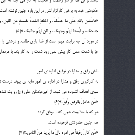
نباشد و آن هم از سر رحمت و محبت به کار می آید، نه این 
حکومتی خود به برخی کارگزارانش در این باره چنین نوشته است:
«فاسَتعنِ باللهِ علَی ما اهمَّکَ، و اخلطِ الشدهَ بضعثٍ من اللینِ، 
جناحَک، و ابُسط لهُم وَجهکَ، و الِن لهُم جانبِک.»(5)
در مورد آن چه برایت مهم است از خدا یاری طلب. و درشتی را با
جز با شدت عمل کار پیش نمی رود شدت را به کار بند. با مردما
نقش رفق و مدارا در توفیق اداره ی امور
به کارگیری رفق و مدارا در اداره ی امور مایه ی پیوند درست 
سوی اهداف گشوده می شود. از امیرمؤمنان علی (ع) روایت شده
«مَن عاملَ بالرفقِ وُفقَ.»(6)
هر که با ملایمت عمل کند، موفق گردد.
هم چنین حضرتش فرموده است:
«مَن کانَ رفیقاً فی امرهِ نالَ ما یُرید منَ الناسِ.»(7)