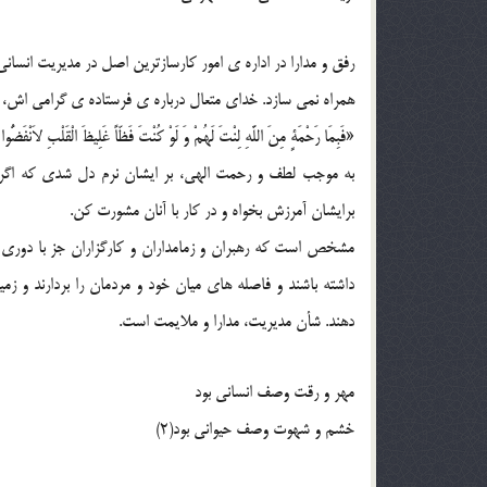
رفق و مدارا در اداره ی امور کارسازترین اصل در مدیریت انسانی
همراه نمی سازد. خدای متعال درباره ی فرستاده ی گرامی اش،
«فَبِمَا رَحْمَةٍ مِنَ اللَّهِ لِنْتَ لَهُمْ وَ لَوْ کُنْتَ فَظّاً غَلِیظَ الْقَلْبِ لاَنْفَضُّو
به موجب لطف و رحمت الهی، بر ایشان نرم دل شدی که اگر ت
برایشان آمرزش بخواه و در کار با آنان مشورت کن.
مشخص است که رهبران و زمامداران و کارگزاران جز با دوری 
داشته باشند و فاصله های میان خود و مردمان را بردارند و زم
دهند. شأن مدیریت، مدارا و ملایمت است.
مهر و رقت وصف انسانی بود
خشم و شهوت وصف حیوانی بود(2)