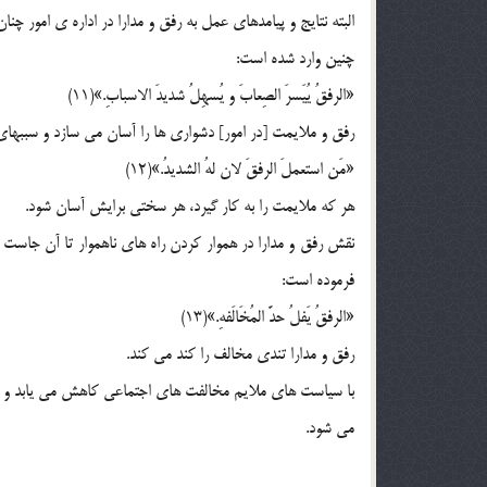
البته نتایج و پیامدهای عمل به رفق و مدارا در اداره ی امور چن
چنین وارد شده است:
«الرفقُ یُیَسرَ الصِعابَ و یُسهِلُ شدیدَ الاسبابِ.»(11)
رفق و ملایمت [در امور] دشواری ها را آسان می سازد و سببه
«مَن استعملَ الرفقَ لان لهُ الشدیدُ.»(12)
هر که ملایمت را به کار گیرد، هر سختی برایش آسان شود.
نقش رفق و مدارا در هموار کردن راه های ناهموار تا آن جاست 
فرموده است:
«الرفقُ یَفلُ حدَّ المُخَالَفهِ.»(13)
رفق و مدارا تندی مخالف را کند می کند.
با سیاست های ملایم مخالفت های اجتماعی کاهش می یابد و ز
می شود.