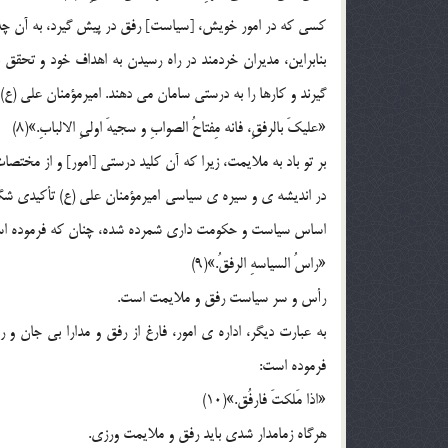
کسی که در امور خویش، [سیاست] رفق در پیش گیرد، به آن چه 
بنابراین، مدیران خردمند در راه رسیدن به اهداف خود و تحق
گیرند و کارها را به درستی سامان می دهند. امیرمؤمنان علی (ع)
«علیکَ بالرفقِ، فانه مِفتاحُ الصوابِ و سجیهَ اولیِ الالبابِ.»(8)
بر تو باد به ملایمت، زیرا که آن کلید درستی [امور] و از مختص
در اندیشه ی و سیره ی سیاسی امیرمؤمنان علی (ع) تأکیدی شگ
اساس سیاست و حکومت داری شمرده شده، چنان که فرموده ا
«راسُ السیاسهِ الرفقُ.»(9)
رأس و سر سیاست رفق و ملایمت است.
به عبارت دیگر، اداره ی امور، فارغ از رفق و مدارا بی جان 
فرموده است:
«اذا مَلکتَ فارفُق.»(10)
هرگاه زمامدار شدی باید رفق و ملایمت ورزی.