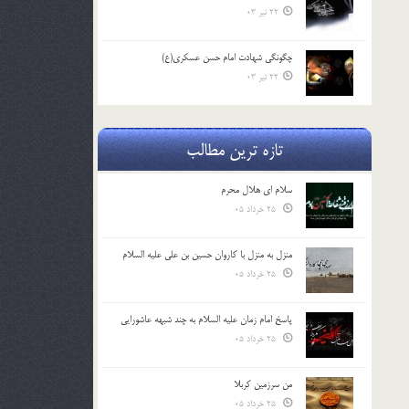
22 تیر 03
چگونگی شهادت امام حسن عسکری(ع)
22 تیر 03
تازه ترین مطالب
سلام ای هلال محرم
25 خرداد 05
منزل به منزل با کاروان حسین بن علی علیه السلام
25 خرداد 05
پاسخ امام زمان علیه السلام به چند شبهه عاشورایی
25 خرداد 05
من سرزمین کربلا
25 خرداد 05