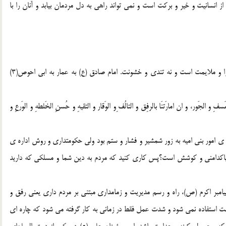
ز انسانیت و خیر و برکت است و نمی تواند راهی به دل مردمان بیابد و آنان را با
در مکتب اهل بیت اساس سیاست و روش حکومتداری بر مدارا و ملایمت است و نه تندی و خشونت. امام صادق (ع) به عمار به ابی احوص(3)
عَسفِ و الجَور، و ان امارَتنَا بالرفِق و التالُف ِو الوَقار و التقیهِ و حُسنِ الخَلطهِ و الوَرعِ و
ه ی امور بنی امیه به زور شمشیر و فشار و ستم بود ولی حکومتداری و روش اداره ی
و پاکدامنی و کوشش است؟پس کاری کنید که مردم به دین شما و مسلکی که دارید
بر اکرم (ص)، راه و رسم مدیریت و زمامداری مبتنی بر مردم داری یعنی رفق و
ونت استفاده نمی شود و شدت عمل فقط در زمانی به کار گرفته می شود که چاره ای