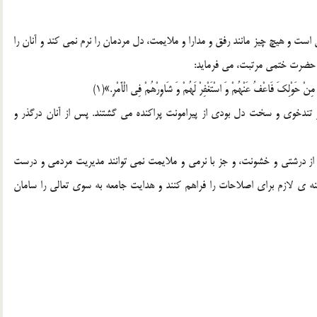
 است و هیچ چیز مانند رفق و مدارا و ملایمت، دل مردمان را نرم نمی کند و آنان را
 حضرت ختمی مرتبت، می فرماید:
ا مِنْ حَوْلِکَ فَاعْفُ عَنْهُمْ وَ اسْتَغْفِرْ لَهُمْ وَ شَاوِرْهُمْ فِی الْأَمْرِ.»(1)
ندخوی و سخت دل بودی از پیرامونت پراکنده می گشتند. پس از آنان درگذر و
از درشتی و خشونت، و جز با نرمی و ملایمت نمی توانند مدیریت مردمی و درست
ینه ی لازم برای اصلاحات را فراهم کنند و هدایت جامعه به سوی تعالی را سامان