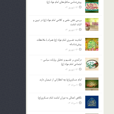
روش‌شناسی مناظره‌های امام جواد (ع)
16 شهریور 03
بررسی نقش علمی و کلامی امام جواد (ع) در تبیین و
اثبات امامت
16 شهریور 03
احادیث تفسیری امام جواد (ع) همراه با ملاحظات
روش‌شناسانه
16 شهریور 03
درآمدی بر تقسیم و تحلیل روایات سیاسی –
اجتماعی امام جواد (ع)
16 شهریور 03
امام عسکری(ع) چه انتظاراتی از شیعیان دارند
7 مرداد 03
نگاهی اجمالی به دوران امامت امام عسکری(ع)
7 مرداد 03