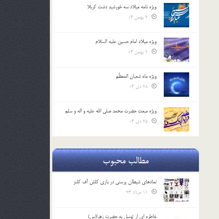
ویژه نامه میلاد سه خورشید دشت کربلا
2 بهمن 04
ویژه میلاد امام حسین علیه السلام
2 بهمن 04
ویژه ماه شعبان المعظّم
28 دی 04
ویژه مبعث حضرت محمد صلی الله علیه و اله و سلم
25 دی 04
مطالب محبوب
نمادهای شیطان پرستی در بازی کلش آف کلنز
11 مرداد 94
خاطره ای از توسل به حضرت زهرا(س)