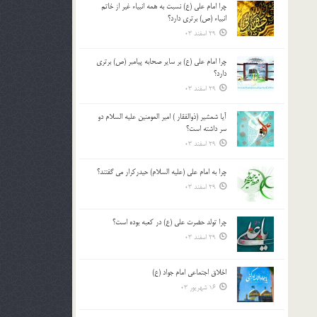
چرا امام علی (ع) نسبت به همه انبیاء غیر از خاتم
بالا
انبیاء (ص) برتری دارد؟
و
29 اسفند 03
پایین
استفاده
چرا امام علی (ع) بر سایر صحابه پیامبر (ص) برتری
کنید.
دارد؟
29 اسفند 03
آیا شمشیر (ذوالفقار ) امیر المومنین علیه السلام دو
سر داشته است؟
29 اسفند 03
چرا به امام علی (علیه السلام) حیدرکرار می گفتند؟
29 اسفند 03
چرا تولد حضرت علی (ع) در کعبه بوده است؟
29 اسفند 03
اخلاق اجتماعی امام جواد (ع)
16 شهریور 03