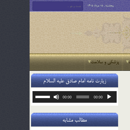
پنجشنبه , 15 مرداد 1405
پزشکی و سلامت
زیارت نامه امام صادق علیه السلام
پخش‌کننده
برای
00:00
00:00
صوت
افزایش
یا
کاهش
صدا
مطالب مشابه
از
کلیدهای