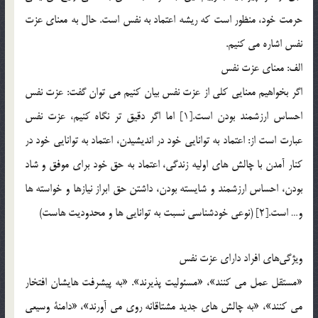
حرمت خود، منظور است که ریشه اعتماد به نفس است. حال به معنای عزت
نفس اشاره می کنیم.
الف: معناي عزت نفس
اگر بخواهيم معنايي كلي از عزت نفس بيان كنيم مي توان گفت: عزت نفس
احساس ارزشمند بودن است.[1] اما اگر دقيق تر نگاه كنيم، عزت نفس
عبارت است از: اعتماد به توانايي خود در انديشيدن، اعتماد به توانايي خود در
كنار آمدن با چالش هاي اوليه زندگي، اعتماد به حق خود براي موفق و شاد
بودن، احساس ارزشمند و شايسته بودن، داشتن حق ابراز نيازها و خواسته ها
و… است.[2] (نوعي خودشناسي نسبت به توانايي ها و محدوديت هاست)
ويژگي‌هاي افراد داراي عزت نفس
«مستقل عمل مي كنند»، «مسئوليت پذيرند». «به پيشرفت هايشان افتخار
مي كنند»، «به چالش هاي جديد مشتاقانه روي مي آورند»، «دامنة وسيعي