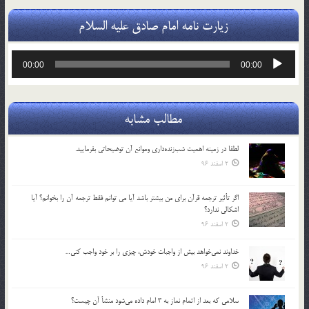
زیارت نامه امام صادق علیه السلام
پخش‌کننده
00:00
00:00
صوت
مطالب مشابه
لطفا در زمينه اهميت شب‌زنده‌داري وموانع آن توضيحاتي بفرماييد.
2 اسفند 96
اگر تأثير ترجمه قرآن براي من بيشتر باشد آيا مي توانم فقط ترجمه آن را بخوانم؟ آيا
اشكالي ندارد؟
2 اسفند 96
خداوند نمي‌خواهد بيش از واجبات خودش، چيزي را بر خود واجب كني…
2 اسفند 96
سلامي كه بعد از اتمام نماز به 3 امام داده مي‌شود منشأ آن چيست؟