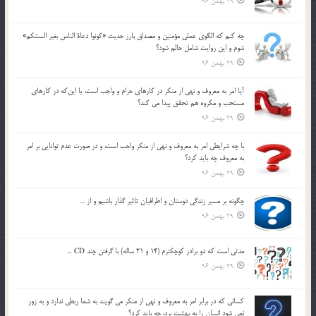
29 بهمن 96
چه كنم كه الگوي عملي مؤمنين و مصداق بارز حديث «كونوا دعاة الناس بغير السنتكم»
شوم و اين روايت شامل حالم شود؟
29 بهمن 96
آيا امر به معروف و نهي از منكر در كارهاي حرام و واجب است، يا اين‌كه در كارهاي
مستحب و مكروه هم تحقق پيدا مي كند؟
29 بهمن 96
با چه شرايطي امر به معروف و نهي از منکر واجب است، و در صورت عدم توانايي بر امر
به معروف چه بايد کرد؟
29 بهمن 96
چگونه بر مسير زندگي دوستان و اطرافيان تاثير گذار باشيم و از …
29 بهمن 96
مدتي است كه دو برادر كوچكترم (14 و 21 ساله) با گرفتن چند CD …
29 بهمن 96
كساني كه در برابر امر به معروف و نهي از منكر مي گويند به شما ربطي ندارد و به زور
نمي شود انسان را به بهشت برد، چه بايد كرد؟