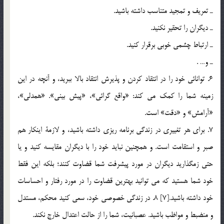
ـ تعريف و تمجيد متناسب داشته باشيد.
ـ ديگران را تحقير نكنيد.
ـ ارتباط چشمي خوبي برقرار كنيد.
ـ و… .
6. توانائي خود را در انتقاد كردن و پذيرش انتقاد بالا ببريد، و آنچه در اين
زمينه شما را كمك مي كند: «واقع گرائي»، «پيش بيني». «همدلي»،
«آرامش» و «دقت» است.
7. براي هر تغييري در زندگي برنامه ريزي داشته باشيد، و لازمة اينكار هم
صبر و استقامت است. و همچنين نبايد خود را با ديگران مقايسه كنيد و يا
حتي زمگذاريد ديگران در مورد پيشرفت شما قضاوت كنند؛ بلكه اين فقط
خود شما هستيد كه مي توانيد بهترين قضاوت را در مورد رفتار و احساسات
خود داشته باشيد.[7] 8. در زندگي خصوصي خود، سعي كنيد محكم، مستدل
و منضبط و مواظب باشيد. عصبانيت، شما را از حالت اعتدال خارج نكند.