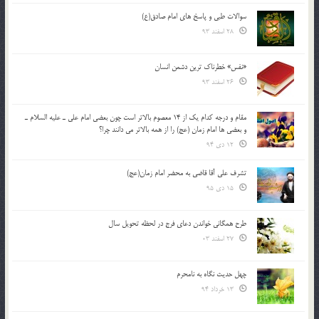
سوالات طبی و پاسخ های امام صادق(ع)
28 اسفند 93
«نفس» خطرناک ترین دشمن انسان
26 اسفند 93
مقام و درجه كدام يك از 14 معصوم بالاتر است چون بعضي امام علي ـ عليه السلام ـ
و بعضي ها امام زمان (عج) را از همه بالاتر مي دانند چرا؟
12 دی 94
تشرف علي آقا قاضي به محضر امام زمان(عج)
15 دی 95
طرح همگانی خواندن دعای فرج در لحظه تحویل سال
27 اسفند 03
چهل حدیث نگاه به نامحرم
13 خرداد 94