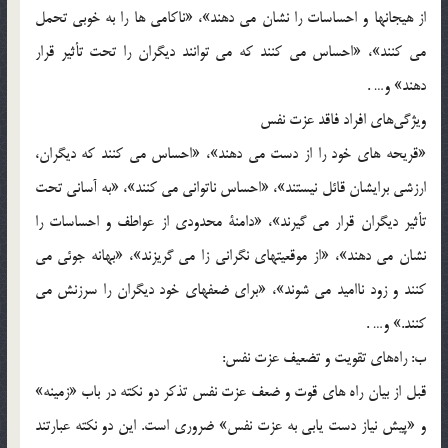
از هيجانها و احساسات را نشان مي دهند»، «ناكامي ها را به خوبي تحمل
مي كنند»، «احساس مي كنند كه مي توانند ديگران را تحت تأثير قرار
دهند» و… .
ويژگي‌هاي افراد فاقد عزت نفس
«قريحه هاي خود را از دست مي دهند»، «احساس مي كنند كه ديگران،
ارزشي برايشان قائل نيستند»، «احساس ناتواني مي كنند»، «به آساني تحت
تأثير ديگران قرار مي گيرند»، «دامنة محدودي از عواطف و احساسات را
نشان مي دهند»، «از موقعيتهاي نگراني زا مي گريزند»، «بهانه جوئي مي
كنند و زود نااميد مي شوند»، «براي ضعفهاي خود ديگران را سرزنش مي
كنند.» و… .
ب: راه‌هاي تقويت و تضعيف عزت نفس:
قبل از بيان راه هاي قوت و ضعف عزت نفس تذكر دو نكته در باب «زمينه»
و «پيش نياز دست يابي به عزت نفس» ضروري است. اين دو نكته عبارتند