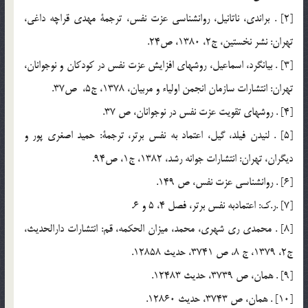
[2] . براندي، ناتانيل، روانشناسي عزت نفس، ترجمة مهدي قراچه داغي،
تهران: نشر نخستين، ج2، 1380، ص24.
[3] . بيانگرد، اسماعيل، روشهاي افزايش عزت نفس در كودكان و نوجوانان،
تهران: انتشارات سازمان انجمن اولياء و مربيان، 1378، ج5، ص37.
[4] . روشهاي تقويت عزت نفس در نوجوانان، ص 37.
[5] . لنيدن فيلد، گيل، اعتماد به نفس برتر، ترجمة: حميد اصغري پور و
ديگران، تهران: انتشارات جوانه رشد، 1382، ج1، ص94.
[6] . روانشناسي عزت نفس، ص 149.
[7] .ر.ك: اعتمادبه نفس برتر، فصل 4، 5 و 6.
[8] . محمدي ري شهري، محمد، ميزان الحكمه، قم: انتشارات دارالحديث،
ج2، 1379، ج 8، ص 3741، حديث 12858.
[9] . همان، ص 3739، حديث 12483.
[10] . همان، ص 3743، حديث 12860.