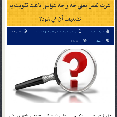
عزت نفس يعني چه و چه عواملي باعث تقويت يا
تضعيف آن مي شود؟
خادم اهل البیت
تربیت و مشاوره
,
خانواده
,
نقد و پاسخ به شبهات
26 تیر 95
0 دیدگاه
1413بازدید
قبل از هر چیز باید بگوییم این جا عزت به نفس به معنی رایج آن یعنی