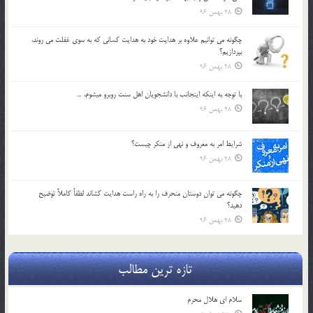
28 بهمن 96
چگونه مي توانيم علاوه بر هدايت خود به هدايت كساني كه به سوي غفلت مي روند،
بپردازيم؟
28 بهمن 96
با توجه به اينكه اينجانب با دانشجويان اهل سنت روبرو مي‎شوم، …
28 بهمن 96
شرايط امر به معروف و نهي از منكر چيست؟
28 بهمن 96
چگونه مي توان دوستان منحرف را به راه راست هدايت كشاند لطفاٌ كاملاً توضيح
دهيد؟
28 بهمن 96
تازه ترین مطالب
سلام ای هلال محرم