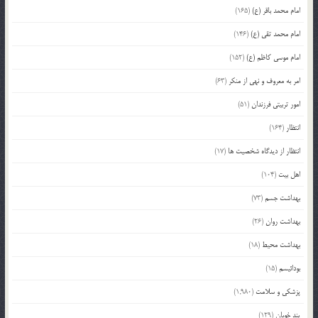
امام محمد باقر (ع)
(165)
امام محمد تقی (ع)
(146)
امام موسی کاظم (ع)
(152)
امر به معروف و نهی از منکر
(63)
امور تربیتی فرزندان
(51)
انتظار
(164)
انتظار از دیدگاه شخصیت ها
(17)
اهل بیت
(104)
بهداشت جسم
(73)
بهداشت روان
(26)
بهداشت محیط
(18)
بودائیسم
(15)
پزشکی و سلامت
(1,980)
پند خوبان
(129)