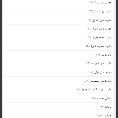
حضرت رقیه (س)
(13)
حضرت زینب (س)
(66)
حضرت علی اکبر (ع)
(23)
حضرت فاطمه (س)
(530)
حضرت محمد (ص)
(613)
حضرت معصومه (س)
(45)
حکایت ها
(2,244)
حکایت های آموزنده
(749)
حکایت های قرآنی
(107)
حکایت های معصومین
(838)
حکومت جهانی امام زمان (عج)
(24)
خاندان عصمت
(15)
خانواده
(227)
خانواده
(2,682)