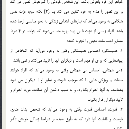
خواهر اين فرد باهوش باشد، اين شخص خودش را كم هوش تصور مي كند
و اين تصور را مدام به خود تلقين مي كند و.. .[3] نكته دوم: عزت نفس
هنگامي به وجود مي‌آيد كه نيازهاي ابتدايي زندگي به نحو مناسبي ارضا شده
باشد. افراد زماني از عزت نفس زياد بهره مند مي‌شوند كه بتوانند در 4 شرط
متمايز احساسات مثبتي را تجربه كنند:
1. همبستگي: احساس همبستگي وقتي به وجود مي‌آيد كه اشخاص از
پيوندهايي كه براي او مهم است و ديگران آنها را تأييد مي‌كنند راضي باشد.
2.بي همتايي: احساس بي همتايي وقتي به وجود مي‌آيد كه افراد بتوانند
صفات يا ويژگي هايي را كه موجب تفاوت و تمايز او از ديگران مي شود
بشناسد، به آنها احترام بگذارد، و به سبب داشتن آن صفات، مورد احترام و
تأييد ديگران قرار بگيرد.
3. قدرت: احساس قدرت وقتي به وجود مي‌آيد كه شخص بداند منابع،
فرصت و قابليت آنرا دارد كه به طُرق عمده بر شرايط زندگي خويش تأثير
بگذارد.