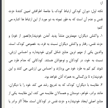
از:
نكته اول: دوران كودكي ارتباط كودك با جامعة اطرافش تعيين كنندة عزت
نفس و عدم آن است كه به طور نمونه به دو مورد از اين ارتباط ها اشاره مي
كنم:
1. واكنش ديگران: مهمترين منشأ پديد آمدن خودپنداره(تصور از خود) و
عزت نفس، رفتار و واكنش ديگران نسبت به فرد، به خصوص كودك است.
والدين يكي از مهم ترين منابع شكل گيري خودپنداره و احساس ارزش،
نسبت به خود، در كودكان و نوجوانان هستند. كودكاني كه مدام طرد مي
شوند كم كم به طرد خود مي پردازند و احساس بي ارزشي مي كنند و اين
خودپنداره تا بزرگسالي به همراه آنان خواهد بود.
2. مقايسه با ديگران: كودك كه به تدريج رشد مي كند خود را با ديگران،
مانند برادر، خواهر، دوستان و همسالان مقايسه مي كند، اين مقايسه يكي از
منابع اصلي ايجاد خودپنداره و عزت نفس در كودكان است. مثلاً اگر برادر يا