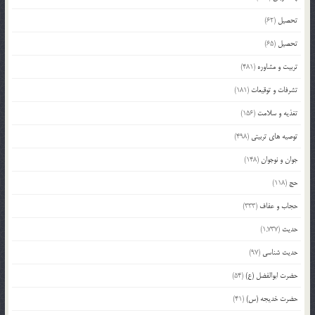
تحصیل
(62)
تحصیل
(65)
تربیت و مشاوره
(481)
تشرفات و توقیعات
(181)
تغذیه و سلامت
(156)
توصیه های تربیتی
(498)
جوان و نوجوان
(148)
حج
(118)
حجاب و عفاف
(333)
حدیث
(1,737)
حدیث شناسی
(97)
حضرت ابوالفضل (ع)
(54)
حضرت خدیجه (س)
(41)