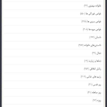
خانواده مهدوی
(22)
خواص خوراکی ها
(550)
خواص سبزی ها
(228)
خواص میوه ها
(308)
داستان
(146)
دانستنی‌های خانواده
(357)
دجال
(29)
دعاها و زیارت
(19)
رذایل اخلاقی
(252)
رژیم های غذایی
(209)
روز قدس
(31)
روز مباهله
(41)
روزه
(93)