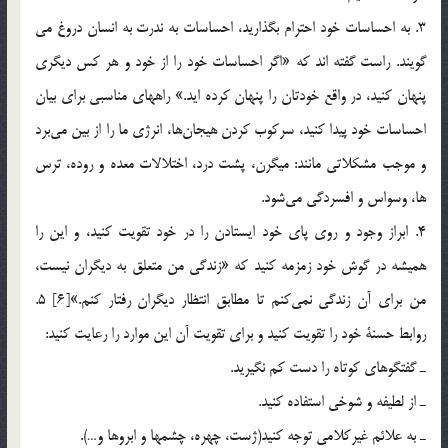
3. به احساسات خود احترام بگذاريد، احساسات به ندرت به انسان دروغ مي
گويند. راست گفته اند كه «اگر احساسات خود را از خود و هر كس ديگري
پنهان كنيد، در واقع خودتان را پنهان كرده ايد.» راههاي مناسبي براي بيان
احساسات خود پيدا كنيد، سركوب كردن هيجان‌ها، انرژي ما را از بين مي‌برد
و موجب مشكلاتي مانند: ميگرن، پشت درد، اختلالات معده و روده، ترس
ها، وسواس و افسردگي مي‌شود.
4. ابراز وجود و روي پاي خود ايستادن را در خود تقويت كنيد، و اين را
هميشه در گوش خود زمزمه كنيد كه «زندگي من متعلق به ديگران نيست،
من براي آن زندگي نمي‌كنم تا مطابق انتظار ديگران رفتار كنم.»[6] 5.
روابط حسنة خود را تقويت كنيد و براي تقويت آن اين موارد را رعايت كنيد:
ـ گفتگوهاي كوتاه را دست كم نگيريد.
ـ از لطيفه و شوخي استفاده كنيد.
ـ به علائم غيركلامي توجه كنيد(ژست، چهره، چشمها و ابروها و…).