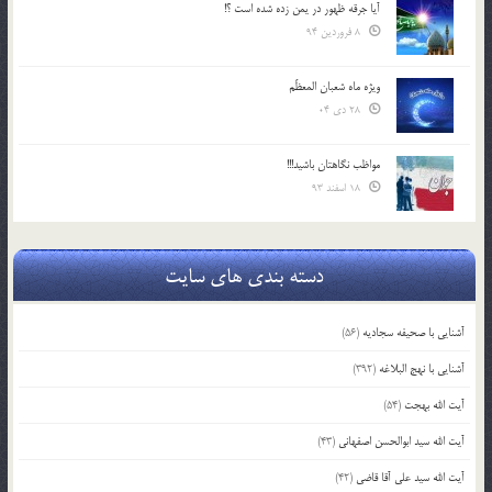
آیا جرقه ظهور در یمن زده شده است ؟!
8 فروردین 94
ویژه ماه شعبان المعظّم
28 دی 04
مواظب نگاهتان باشید!!!
18 اسفند 93
دسته بندی های سایت
آشنایی با صحیفه سجادیه
(56)
آشنایی با نهج البلاغه
(392)
آیت الله بهجت
(54)
آیت الله سید ابوالحسن اصفهانی
(43)
آیت الله سید علی آقا قاضی
(42)