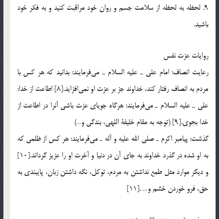
9. لحظه به لحظه از سلامت جسم و روان خود مراقبت كنيد و به فكر خود
باشيد.
روايات عزت نفس
رعايت انصاف: امام علي ـ عليه السلام ـ مي‌فرمايند: بدانيد كه هر كس با
مردم به انصاف رفتار كند، خداوند جز بر عزت او نمي‌افزايد.[8] اطاعت از خدا:
علي ـ عليه السلام ـ مي‌فرمايند: هرگاه جوياي عزت باشي آنرا در اطاعت از
خدا بجوي.[9] (توجه به مقام خليفة اللهي، بندگي و…)
گذشت: پيامبر اكرم ـ صلي الله عليه و آله ـ مي‌فرمايند: هر كس از ظلمي كه
به او شده در گذرد خداوند به جاي آن در دنيا و آخرت او را عزيز گرداند.[10]
و ديگر موارد مثل طمع نداشتن به مردم، توكل، نگه داشتن زبان، پايبندي به
حق، فرو خوردن خشم و… .[11]