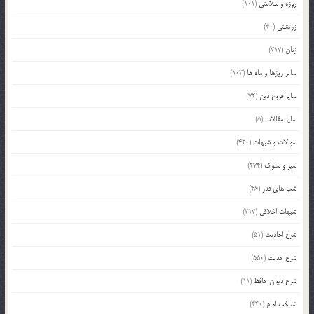
روزه و سلامتی
(101)
زرتشتی
(40)
زنان
(317)
سایر روزها و ماه ها
(103)
سایر فروع دین
(72)
سایر مقالات
(5)
سوالات و شبهات
(420)
سیر و سلوک
(274)
شب های قدر
(46)
شبهات اخلاقی
(217)
شرح احادیث
(51)
شرح حدیث
(550)
شرح دیوان حافظ
(11)
شناخت امام
(440)