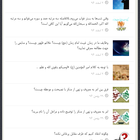
2 اسفند 96
وقتي شب‌ها به بستر خواب مي‌روم بلافاصله سه مرتبه حمد و سوره مي‌خوانم و سه مرتبه
الله اكبر، الحمدالله و سبحان‌الله مي‌گويم آيا اين كافي است؟
2 اسفند 96
وظايف ما در زمان غيبت امام زمان (عج) چيست؟ علائم ظهور چيست؟ و منابعي را
جهت مطالعه معرفي نماييد؟
2 اسفند 96
با توجه به كلام امير المؤمنين (ع): «اوصيكم بتقوي الله و نظم …
2 اسفند 96
فرق بين امر به معروف و نهي از منكر با نصيحت و موعظه چيست؟
29 بهمن 96
امر به معروف و نهي از منكر را توضيح داده و مراحل آن را نام ببريد؟
29 بهمن 96
چگونه انتقاد كنيم كه طرف مقابل پرخاش نكند؟