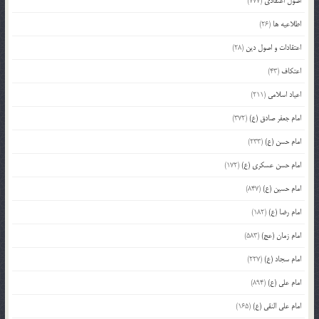
اصول اعتقادی
(777)
اطلاعیه ها
(26)
اعتقادات و اصول دین
(28)
اعتکاف
(43)
اعیاد اسلامی
(211)
امام جعفر صادق (ع)
(372)
امام حسن (ع)
(233)
امام حسن عسکری (ع)
(172)
امام حسین (ع)
(847)
امام رضا (ع)
(182)
امام زمان (عج)
(583)
امام سجاد (ع)
(227)
امام علی (ع)
(894)
امام علی النقی (ع)
(165)