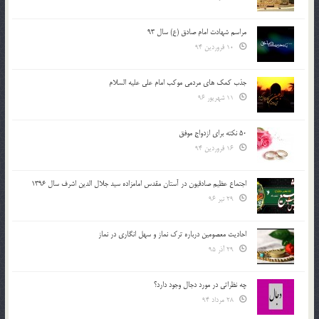
مراسم شهادت امام صادق (ع) سال 93
10 فروردین 94
جذب کمک های مردمی موکب امام علی علیه السلام
11 شهریور 96
50 نکته برای ازدواج موفق
16 فروردین 94
اجتماع عظیم صادقیون در آستان مقدس امامزاده سید جلال الدین اشرف سال 1396
29 تیر 96
احادیث معصومین درباره ترک نماز و سهل انگاری در نماز
29 آذر 95
چه نظراتی در مورد دجال وجود دارد؟
28 مرداد 94