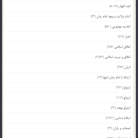
ائمه اطهار
(5,038)
اثبات ولایت و وجود امام زمان
(73)
احادیث موضوعی
(550)
اخبار
(717)
اخلاق اسلامی
(956)
اخلاق و تربیت اسلامی
(2,836)
ادیان
(474)
ارتباط با امام زمان (عج)
(14)
ازدواج
(371)
ازدواج
(117)
ازدواج موقت
(32)
اسلام شناسی
(2,661)
اصحاب و یاران
(37)