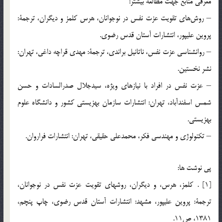
معرفي منابع جهت مطالعه بيشتر:
– روش‌هاي تقويت عزت نفس در نوجوانان، هرس كلمز و ديگران، ترجمة:
پروين عليپور، انتشارات آستان قدس رضوي.
– روانشناسي عزت نفس، ناتانيل براندي، ترجمة: مهدي قراچه داغي، تهران:
نشر نخستين.
– عزت نفس در افراد با نيازهاي ويژه، سيدجلال صدرالسادات و حسن
شمس اسفندآباد، تهران: انتشارات سازمان بهزيستي كشور و دانشگاه علوم
بهزيستي.
– تكنولوژي و مهندسي فكر، محمدعلي حقيقي، تهران: انتشارات فراروان.
پي نوشت ها:
[1] . كلمز، هرس، و ديگران، روشهاي تقويت عزت نفس در نوجوانان،
ترجمة: پروين عليپور، مشهد: انتشارات آستان قدس رضوي، چاپ پنچم،
1381، ص11.