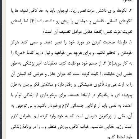
4. الگوها: براي داشتن عزت نفس زياد، نوجوان بايد به حد كافي نمونه ها يا
الگوهاي انساني، فلسفي و عملياتي را پيش رو داشته باشد.[4] اما راه‌هاي
تقويت عزت نفس: (نقطه مقابل عوامل تضعيف آن است)
1. طريقة صحبت كردن در مورد خود را تغيير دهيد. و سعي كنيد هرگز
خودتان را تحقير نكنيد، و براي هرچه مي خواهيد و نياز داريد كلمة «من» را
به كار ببريد.[5] 2. از جسم خود مواظبت كنيد. تحقيقات اخير پزشكي به طور
علمي اين حقيقت را ثابت كرده است كه ميزان عقل و هوشي كه انسان آن
را به ارث مي برد تأثيري هميشگي بر رفتار دارد و سلامتي فكر و بدن به طرز
پيچيده اي با يكديگر در ارتباط هستند. براي برخورداري از زندگي توأم با
اعتماد به نفس بايد از توانايي جسماني لازم برخوردار باشيم و بي توجهي به
آن، يكي از بزرگترين ضرباتي است كه به خود وارد كرده ايم. بنابراين لازم
است رژيم غذايي مناسب، خواب كافي، ورزش منظم و… را در برنامة زندگي
خود لحاظ كنيم.