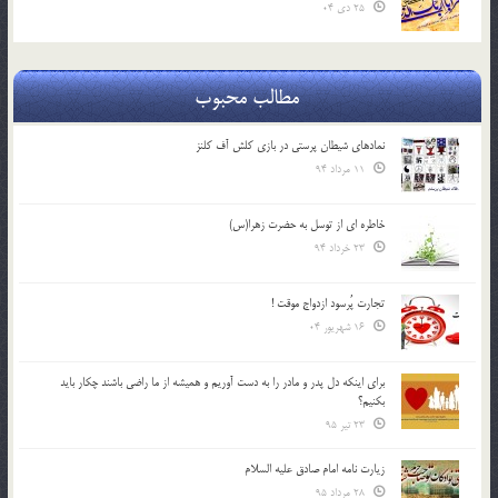
25 دی 04
مطالب محبوب
نمادهای شیطان پرستی در بازی کلش آف کلنز
11 مرداد 94
خاطره ای از توسل به حضرت زهرا(س)
23 خرداد 94
تجارت پُرسود ازدواج موقت !
16 شهریور 04
براي اينكه دل پدر و مادر را به دست آوريم و هميشه از ما راضي باشند چكار بايد
بكنيم؟
23 تیر 95
زیارت نامه امام صادق علیه السلام
28 مرداد 95