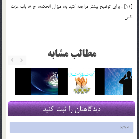
[11] . براي توضيح بيشتر مراجعه كنيد به: ميزان الحكمه، ج 8، باب عزت
نفس.
مطالب مشابه
دیدگاهتان را ثبت کنید