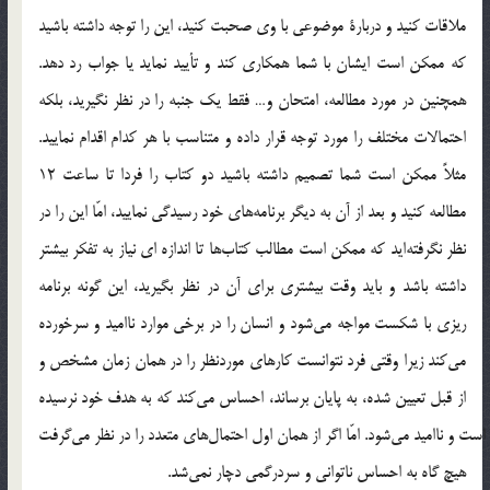
ملاقات كنيد و دربارة موضوعي با وي صحبت كنيد، اين را توجه داشته باشيد
كه ممكن است ايشان با شما همكاري كند و تأييد نمايد يا جواب رد دهد.
همچنين در مورد مطالعه، امتحان و… فقط يك جنبه را در نظر نگيريد، بلكه
احتمالات مختلف را مورد توجه قرار داده و متناسب با هر كدام اقدام نماييد.
مثلاً ممكن است شما تصميم داشته باشيد دو كتاب را فردا تا ساعت 12
مطالعه كنيد و بعد از آن به ديگر برنامه‎هاي خود رسيدگي نماييد، امّا اين را در
نظر نگرفته‎ايد كه ممكن است مطالب كتاب‎ها تا اندازه اي نياز به تفكر بيشتر
داشته باشد و بايد وقت بيشتري براي آن در نظر بگيريد، اين گونه برنامه
ريزي با شكست مواجه مي‎شود و انسان را در برخي موارد نااميد و سرخورده
مي‎كند زيرا وقتي فرد نتوانست كارهاي موردنظر را در همان زمان مشخص و
از قبل تعيين شده، به پايان برساند، احساس مي‎كند كه به هدف خود نرسيده
است و نااميد مي‎شود. امّا اگر از همان اول احتمال‎هاي متعدد را در نظر مي‎گرفت
هيچ گاه به احساس ناتواني و سردرگمي دچار نمي‎شد.