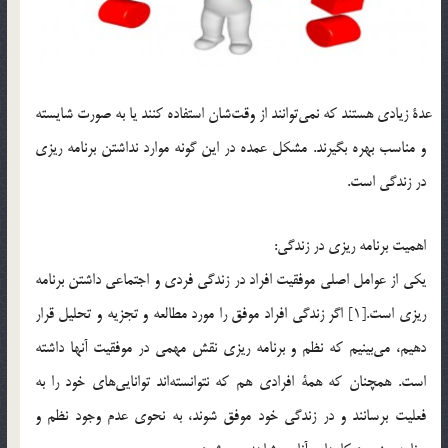
عدة زيادي هستند كه نمي‎توانند از وقت‎شان استفاده كنند يا به صورت شايسته
و مناسب بهره بگيرند. مشكل عمده در اين گونه موارد نداشتن برنامه ريزي
در زندگي است.
اهميت برنامه ريزي در زندگي:
يكي از عوامل اصلي موفقيت افراد در زندگي فردي و اجتماعي داشتن برنامه
ريزي است.[1] اگر زندگي افراد موفق را مورد مطالعه و تجزيه و تحليل قرار
دهيم، مي‎بينيم كه نظم و برنامه ريزي نقش مهمي در موفقيت آنها داشته
است. همچنان كه همة افرادي هم كه نتوانسته‎اند توانايي‎هاي خود را به
فعليت برسانند و در زندگي خود موفق شوند، به نحوي عدم وجود نظم و