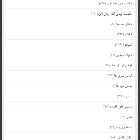
حکایت های معصومین
(838)
حکومت جهانی امام زمان (عج)
(24)
خاندان عصمت
(15)
خانواده
(227)
خانواده
(2,682)
خانواده مهدوی
(22)
خواص خوراکی ها
(550)
خواص سبزی ها
(228)
خواص میوه ها
(308)
داستان
(146)
دانستنی‌های خانواده
(357)
دجال
(29)
دعاها و زیارت
(19)
رذایل اخلاقی
(252)