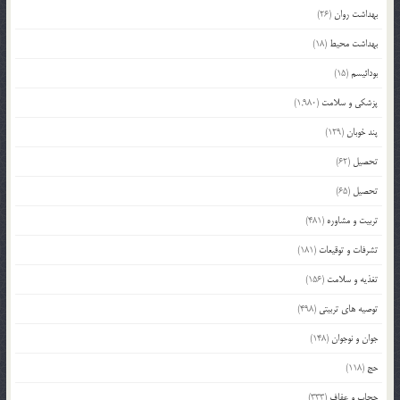
بهداشت روان
(26)
بهداشت محیط
(18)
بودائیسم
(15)
پزشکی و سلامت
(1,980)
پند خوبان
(129)
تحصیل
(62)
تحصیل
(65)
تربیت و مشاوره
(481)
تشرفات و توقیعات
(181)
تغذیه و سلامت
(156)
توصیه های تربیتی
(498)
جوان و نوجوان
(148)
حج
(118)
حجاب و عفاف
(333)