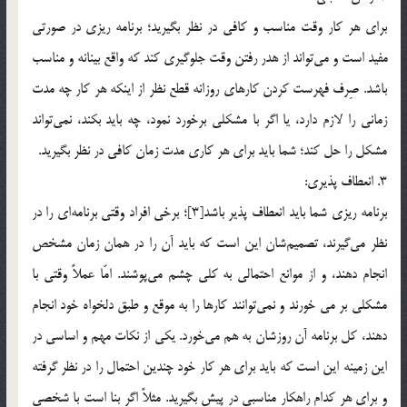
براي هر كار وقت مناسب و كافي در نظر بگيريد؛ برنامه ريزي در صورتي
مفيد است و مي‎تواند از هدر رفتن وقت جلوگيري كند كه واقع بينانه و مناسب
باشد. صِرف فهرست كردن كارهاي روزانه قطع نظر از اينكه هر كار چه مدت
زماني را لازم دارد، يا اگر با مشكلي برخورد نمود، چه بايد بكند، ‌نمي‎تواند
مشكل را حل كند؛ شما بايد براي هر كاري مدت زمان كافي در نظر بگيريد.
3. انعطاف پذيري:
برنامه ريزي شما بايد انعطاف پذير باشد[3]؛ برخي افراد وقتي برنامه‎اي را در
نظر مي‎گيرند، تصميم‎شان اين است كه بايد آن را در همان زمان مشخص
انجام دهند، و از موانع احتمالي به كلي چشم مي‎پوشند. امّا عملاً وقتي با
مشكلي بر مي خورند و نمي‎توانند كارها را به موقع و طبق دلخواه خود انجام
دهند، كل برنامه آن روزشان به هم مي‎خورد. يكي از نكات مهم و اساسي در
اين زمينه اين است كه بايد براي هر كار خود چندين احتمال را در نظر گرفته
و براي هر كدام راهكار مناسبي در پيش بگيريد. مثلاً اگر بنا است با شخصي