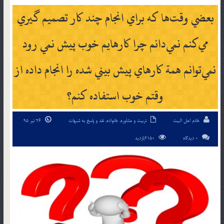
بعضي وقت‌ها كه براي انجام چند كار تصميم گيري
مي‌كنم نمي‌دانم چرا كارهايم خوب پيش نمي رود
نمي‌توانم همة كارهاي پيش بيني شده را انجام داده از
وقتم خوب استفاده كنم؟
خادم اهل البیت
تربیت و مشاوره
,
خانواده
,
نقد و پاسخ به شبهات
26 تیر 95
0 دیدگاه
2150بازدید