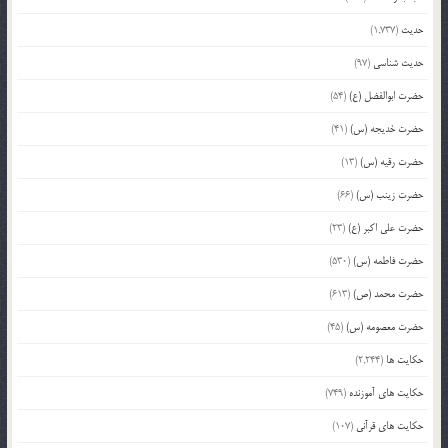
حدیث
(1,737)
حدیث شناسی
(97)
حضرت ابوالفضل (ع)
(54)
حضرت خدیجه (س)
(41)
حضرت رقیه (س)
(13)
حضرت زینب (س)
(66)
حضرت علی اکبر (ع)
(23)
حضرت فاطمه (س)
(530)
حضرت محمد (ص)
(613)
حضرت معصومه (س)
(45)
حکایت ها
(2,244)
حکایت های آموزنده
(749)
حکایت های قرآنی
(107)