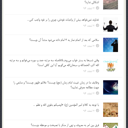
اشكالي ندارد؟
2 اسفند 96
خداوند نمي‌خواهد بيش از واجبات خودش، چيزي را بر خود واجب كني…
2 اسفند 96
سلامي كه بعد از اتمام نماز به 3 امام داده مي‌شود منشأ آن چيست؟
2 اسفند 96
وقتي شب‌ها به بستر خواب مي‌روم بلافاصله سه مرتبه حمد و سوره مي‌خوانم و سه مرتبه
الله اكبر، الحمدالله و سبحان‌الله مي‌گويم آيا اين كافي است؟
2 اسفند 96
وظايف ما در زمان غيبت امام زمان (عج) چيست؟ علائم ظهور چيست؟ و منابعي را
جهت مطالعه معرفي نماييد؟
2 اسفند 96
با توجه به كلام امير المؤمنين (ع): «اوصيكم بتقوي الله و نظم …
2 اسفند 96
فرق بين امر به معروف و نهي از منكر با نصيحت و موعظه چيست؟