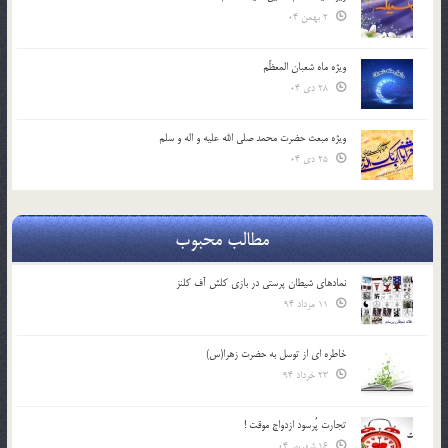
2 بهمن 04
ویژه ماه شعبان المعظّم
28 دی 04
ویژه مبعث حضرت محمد صلی الله علیه و اله و سلم
25 دی 04
مطالب محبوب
نمادهای شیطان پرستی در بازی کلش آف کلنز
11 مرداد 94
خاطره ای از توسل به حضرت زهرا(س)
23 خرداد 94
تجارت پُرسود ازدواج موقت !
16 شهریور 04