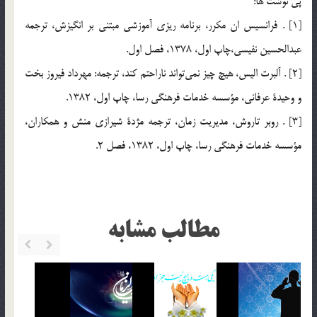
پي نوشت ها:
[1] . فرانسيس ان مكرر، برنامه ريزي آموزشي مبتني بر انگيزش، ترجمه
عبدالحسين نفيسي،چاپ اول، 1378، فصل اول.
[2] . آلبرت اليس، هيچ چيز نمي‎تواند ناراحتم كند، ترجمه: مهرداد فيروز بخت
و وحيدة عرفاني، مؤسسه خدمات فرهنگي رسا، چاپ اول، 1382.
[3] . روبر تاروش، مديريت زمان، ترجمه مژدة شيرازي منش و همكاران،
مؤسسه خدمات فرهنگي رسا، چاپ اول، 1382، فصل 2.
مطالب مشابه