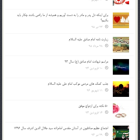
براي اينكه دل پدر و مادر را به دست آوريم و هميشه از ما راضي باشند چكار بايد
بكنيم؟
23 تیر 95
زیارت نامه امام صادق علیه السلام
28 مرداد 95
مراسم شهادت امام صادق (ع) سال 93
10 فروردین 94
جذب کمک های مردمی موکب امام علی علیه السلام
11 شهریور 96
50 نکته برای ازدواج موفق
16 فروردین 94
اجتماع عظیم صادقیون در آستان مقدس امامزاده سید جلال الدین اشرف سال 1396
29 تیر 96