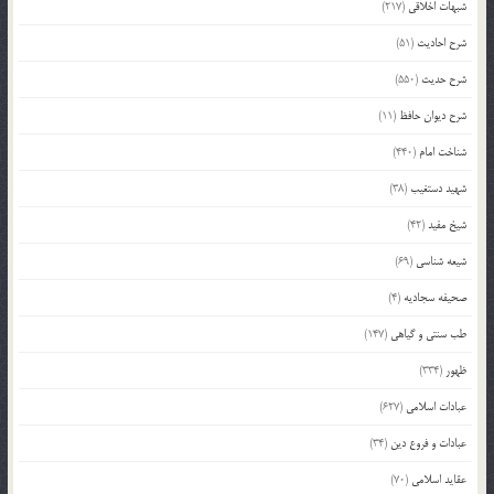
شبهات اخلاقی
(217)
شرح احادیث
(51)
شرح حدیث
(550)
شرح دیوان حافظ
(11)
شناخت امام
(440)
شهید دستغیب
(38)
شیخ مفید
(42)
شیعه شناسی
(69)
صحیفه سجادیه
(4)
طب سنتی و گیاهی
(147)
ظهور
(334)
عبادات اسلامی
(627)
عبادات و فروع دین
(34)
عقاید اسلامی
(70)