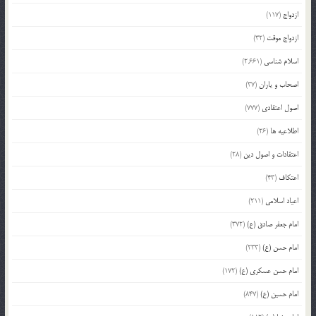
ازدواج
(117)
ازدواج موقت
(32)
اسلام شناسی
(2,661)
اصحاب و یاران
(37)
اصول اعتقادی
(777)
اطلاعیه ها
(26)
اعتقادات و اصول دین
(28)
اعتکاف
(43)
اعیاد اسلامی
(211)
امام جعفر صادق (ع)
(372)
امام حسن (ع)
(233)
امام حسن عسکری (ع)
(172)
امام حسین (ع)
(847)