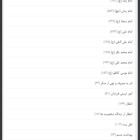
امام رضا (ع)
(182)
امام زمان (عج)
(583)
امام سجاد (ع)
(227)
امام علی (ع)
(894)
امام علی النقی (ع)
(165)
امام محمد باقر (ع)
(165)
امام محمد تقی (ع)
(146)
امام موسی کاظم (ع)
(152)
امر به معروف و نهی از منکر
(63)
امور تربیتی فرزندان
(51)
انتظار
(164)
انتظار از دیدگاه شخصیت ها
(17)
اهل بیت
(104)
بهداشت جسم
(73)