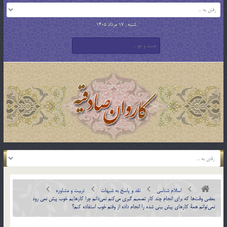
شنبه , 17 مرداد 1405
اسلام شناسی
نقد و پاسخ به شبهات
تربیت و مشاوره
بعضي وقت‌ها كه براي انجام چند كار تصميم گيري مي‌كنم نمي‌دانم چرا كارهايم خوب پيش نمي رود
نمي‌توانم همة كارهاي پيش بيني شده را انجام داده از وقتم خوب استفاده كنم؟