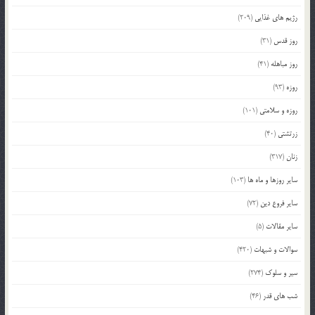
رژیم های غذایی
(209)
روز قدس
(31)
روز مباهله
(41)
روزه
(93)
روزه و سلامتی
(101)
زرتشتی
(40)
زنان
(317)
سایر روزها و ماه ها
(103)
سایر فروع دین
(72)
سایر مقالات
(5)
سوالات و شبهات
(420)
سیر و سلوک
(274)
شب های قدر
(46)