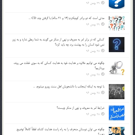
29 بهمن 96
مدتي است كه دو برادر كوچكترم (14 و 21 ساله) با گرفتن چند CD …
29 بهمن 96
كساني كه در برابر امر به معروف و نهي از منكر مي گويند به شما ربطي ندارد و به زور
نمي شود انسان را به بهشت برد، چه بايد كرد؟
28 بهمن 96
چگونه مي توانيم علاوه بر هدايت خود به هدايت كساني كه به سوي غفلت مي روند،
بپردازيم؟
28 بهمن 96
با توجه به اينكه اينجانب با دانشجويان اهل سنت روبرو مي‎شوم، …
28 بهمن 96
شرايط امر به معروف و نهي از منكر چيست؟
28 بهمن 96
چگونه مي توان دوستان منحرف را به راه راست هدايت كشاند لطفاٌ كاملاً توضيح
دهيد؟