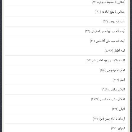
آشنایی با صحیفه سجادیه
(56)
آشنایی با نهج البلاغه
(392)
آیت الله بهجت
(54)
آیت الله سید ابوالحسن اصفهانی
(43)
آیت الله سید علی آقا قاضی
(42)
ائمه اطهار
(5,038)
اثبات ولایت و وجود امام زمان
(73)
احادیث موضوعی
(550)
اخبار
(717)
اخلاق اسلامی
(956)
اخلاق و تربیت اسلامی
(2,836)
ادیان
(474)
ارتباط با امام زمان (عج)
(14)
ازدواج
(371)