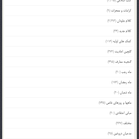
کتب اسلامی
(2,295)
کرامات و معجزات
(9)
کلام جاودان
(2,293)
کلام جدید
(34)
کمک های اولیه
(116)
گلچین احادیث
(372)
گنجینه معارف
(495)
ماه رجب
(20)
ماه رمضان
(176)
ماه شعبان
(20)
ماهها و روزهای خاص
(745)
مبانی اعتقادی
(20)
مختلف
(367)
مدعیان دروغین
(25)