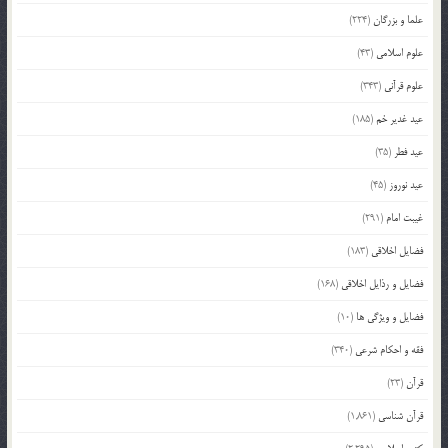
علما و بزرگان
(224)
علوم اسلامی
(43)
علوم قرآنی
(343)
عید غدیر خم
(185)
عید فطر
(35)
عید نوروز
(45)
غیبت امام
(291)
فضایل اخلاقی
(183)
فضایل و رذایل اخلاقی
(168)
فضایل و ویژگی ها
(10)
فقه و احکام شرعی
(340)
قرآن
(23)
قرآن شناسی
(1,861)