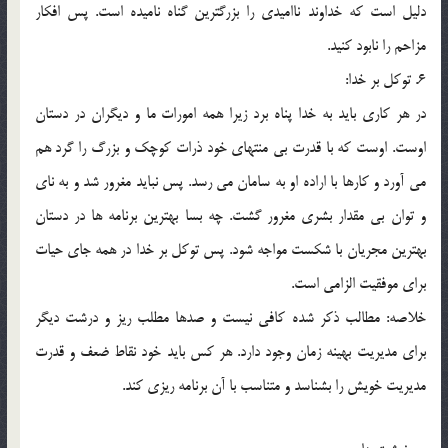
دليل است كه خداوند نااميدي را بزرگترين گناه ناميده است. پس افكار
مزاحم را نابود كنيد.
6. توكل بر خدا:
در هر كاري بايد به خدا پناه برد زيرا همه امورات ما و ديگران در دستان
اوست. اوست كه با قدرت بي منتهاي خود ذرات كوچك و بزرگ را گرد هم
مي آورد و كارها با اراده او به سامان مي رسد. پس نبايد مغرور شد و به ناي
و توان بي مقدار بشري مغرور گشت. چه بسا بهترين برنامه ها در دستان
بهترين مجريان با شكست مواجه شود. پس توكل بر خدا در همه جاي حيات
براي موفقيت الزامي است.
خلاصه: مطالب ذكر شده كافي نيست و صدها مطلب ريز و درشت ديگر
براي مديريت بهينه زمان وجود دارد. هر كس بايد خود نقاط ضعف و قدرت
مديريت خويش را بشناسد و متناسب با آن برنامه ريزي كند.