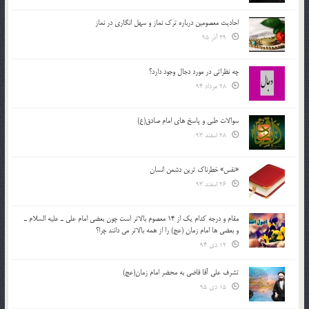
احادیث معصومین درباره ترک نماز و سهل انگاری در نماز
29 آذر 95
چه نظراتی در مورد دجال وجود دارد؟
28 مرداد 94
سوالات طبی و پاسخ های امام صادق(ع)
28 اسفند 93
«نفس» خطرناک ترین دشمن انسان
26 اسفند 93
مقام و درجه كدام يك از 14 معصوم بالاتر است چون بعضي امام علي ـ عليه السلام ـ
و بعضي ها امام زمان (عج) را از همه بالاتر مي دانند چرا؟
12 دی 94
تشرف علي آقا قاضي به محضر امام زمان(عج)
15 دی 95