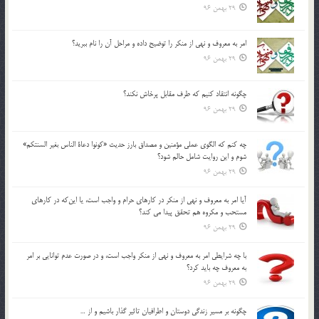
29 بهمن 96
امر به معروف و نهي از منكر را توضيح داده و مراحل آن را نام ببريد؟
29 بهمن 96
چگونه انتقاد كنيم كه طرف مقابل پرخاش نكند؟
29 بهمن 96
چه كنم كه الگوي عملي مؤمنين و مصداق بارز حديث «كونوا دعاة الناس بغير السنتكم»
شوم و اين روايت شامل حالم شود؟
29 بهمن 96
آيا امر به معروف و نهي از منكر در كارهاي حرام و واجب است، يا اين‌كه در كارهاي
مستحب و مكروه هم تحقق پيدا مي كند؟
29 بهمن 96
با چه شرايطي امر به معروف و نهي از منکر واجب است، و در صورت عدم توانايي بر امر
به معروف چه بايد کرد؟
29 بهمن 96
چگونه بر مسير زندگي دوستان و اطرافيان تاثير گذار باشيم و از …