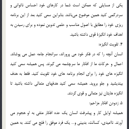
يكي از مسايلي كه ممكن است شما در كارهاي خود احساس ناتواني و
سردرگمي ‎كنيد همين موضوع مي‎باشد. بنابراين سعي كنيد بعد از اين برنامه
ريزي خود را مطابق با اصول مناسب و علمي تدوين نموده و براي رسيدن به
اهداف خود انگيزة قوي داشته باشيد.
4. تقويت انگيزه:
انسان آنچه را كه در فكر خود مي پروراند، سرانجام جامه عمل مي پوشاند.
اعمال و حركات ما از افكار ما سرچشمه مي گيرند. پس هميشه سعي كنيد
انگيزه هاي خود را براي انجام برنامه هاي خود تقويت كنيد. فقط به هدف
بينديشيد و جلو برويد. هميشه سعي كنيد هدفهاي متعالي داشته باشيد تا
انگيزه هايتان نيز متعالي و قوي گردند.
5. زدودن افكار مزاحم:
هميشه اوايل كار و پيشرفت انسان يك عده افكار منفي به او هجوم مي
آورند. نااميدي، كسالت، بدبيني و… يك فرد موفق را فلج مي كنند. به همين