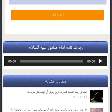
زیارت نامه امام صادق علیه السلام
پخش‌کننده
00:00
00:00
صوت
مطالب مشابه
لطفا در زمينه اهميت شب‌زنده‌داري وموانع آن توضيحاتي بفرماييد.
2 اسفند 96
اگر تأثير ترجمه قرآن براي من بيشتر باشد آيا مي توانم فقط ترجمه آن را بخوانم؟ آيا