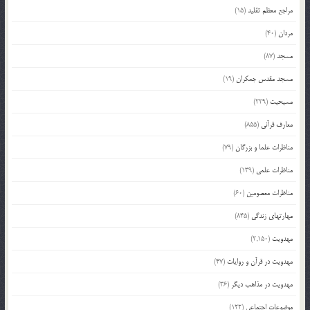
مراجع معظم تقلید
(15)
مردان
(40)
مسجد
(87)
مسجد مقدس جمکران
(19)
مسیحیت
(229)
معارف قرآنی
(855)
مناظرات علما و بزرگان
(79)
مناظرات علمی
(139)
مناظرات معصومین
(60)
مهارتهای زندگی
(845)
مهدویت
(2,150)
مهدویت در قرآن و روایات
(47)
مهدویت در مذاهب دیگر
(36)
موضوعات اجتماعی
(122)