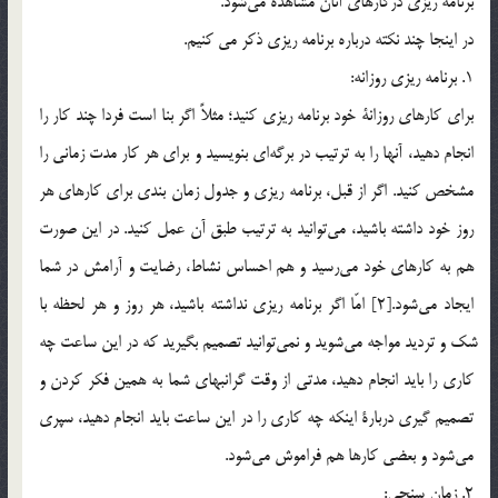
برنامه ريزي دركارهاي آنان مشاهده مي‎شود.
در اينجا چند نكته درباره برنامه ريزي ذكر مي كنيم.
1. برنامه ريزي روزانه:
براي كارهاي روزانة خود برنامه ريزي كنيد؛ مثلاً اگر بنا است فردا چند كار را
انجام دهيد، آنها را به ترتيب در برگه‎اي بنويسيد و براي هر كار مدت زماني را
مشخص كنيد. اگر از قبل، برنامه ريزي و جدول زمان بندي براي كارهاي هر
روز خود داشته باشيد، مي‎توانيد به ترتيب طبق آن عمل كنيد. در اين صورت
هم به كارهاي خود مي‎رسيد و هم احساس نشاط، رضايت و آرامش در شما
ايجاد مي‎شود.[2] امّا اگر برنامه ريزي نداشته باشيد، هر روز و هر لحظه با
شك و ترديد مواجه مي‎شويد و نمي‎توانيد تصميم بگيريد كه در اين ساعت چه
كاري را بايد انجام دهيد، مدتي از وقت گرانبهاي شما به همين فكر كردن و
تصميم گيري دربارة اينكه چه كاري را در اين ساعت بايد انجام دهيد، سپري
مي‎شود و بعضي كارها هم فراموش مي‎شود.
2. زمان سنجي: