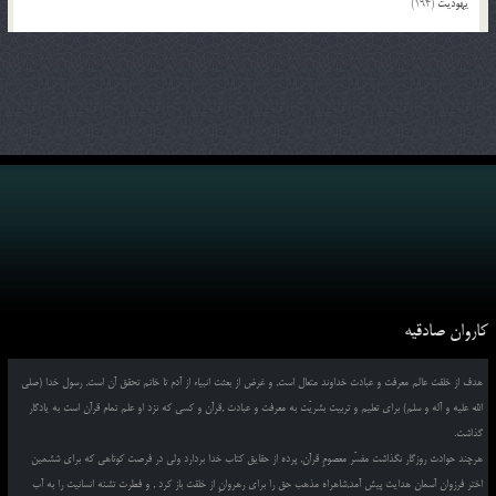
یهودیت
(194)
کاروان صادقیه
هدف از خلقت عالم معرفت و عبادت خداوند متعال است, و غرض از بعثت انبیاء از آدم تا خاتم تحقق آن است, رسول خدا (صلی
الله علیه و آله و سلم) برای تعلیم و تربیت بشریّت به معرفت و عبادت ,قرآن و کسی که نزد او علم تمام قرآن است به یادگار
گذاشت.
هرچند حوادث روزگار نگذاشت مفسّر معصومِ قرآن, پرده از حقایق کتاب خدا بردارد ولی در فرصت کوتاهی که برای ششمین
اختر فرزوان آسمان هدایت پیش آمد,شاهراه مذهب حق را برای رهروانِ از خلقت باز کرد , و فطرت تشنه انسانیت را به آب