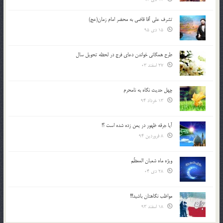
تشرف علي آقا قاضي به محضر امام زمان(عج)
15 دی 95
طرح همگانی خواندن دعای فرج در لحظه تحویل سال
27 اسفند 03
چهل حدیث نگاه به نامحرم
13 خرداد 94
آیا جرقه ظهور در یمن زده شده است ؟!
8 فروردین 94
ویژه ماه شعبان المعظّم
28 دی 04
مواظب نگاهتان باشید!!!
18 اسفند 93