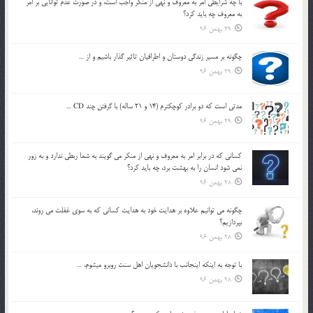
با چه شرايطي امر به معروف و نهي از منکر واجب است، و در صورت عدم توانايي بر امر
به معروف چه بايد کرد؟
29 بهمن 96
چگونه بر مسير زندگي دوستان و اطرافيان تاثير گذار باشيم و از …
29 بهمن 96
مدتي است كه دو برادر كوچكترم (14 و 21 ساله) با گرفتن چند CD …
29 بهمن 96
كساني كه در برابر امر به معروف و نهي از منكر مي گويند به شما ربطي ندارد و به زور
نمي شود انسان را به بهشت برد، چه بايد كرد؟
28 بهمن 96
چگونه مي توانيم علاوه بر هدايت خود به هدايت كساني كه به سوي غفلت مي روند،
بپردازيم؟
28 بهمن 96
با توجه به اينكه اينجانب با دانشجويان اهل سنت روبرو مي‎شوم، …
28 بهمن 96