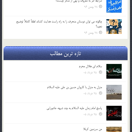
شرايط امر به معروف و نهي از منكر چيست؟
28 بهمن 96
چگونه مي توان دوستان منحرف را به راه راست هدايت كشاند لطفاٌ كاملاً توضيح
دهيد؟
28 بهمن 96
تازه ترین مطالب
سلام ای هلال محرم
25 خرداد 05
منزل به منزل با کاروان حسین بن علی علیه السلام
25 خرداد 05
پاسخ امام زمان علیه السلام به چند شبهه عاشورایی
25 خرداد 05
من سرزمین کربلا