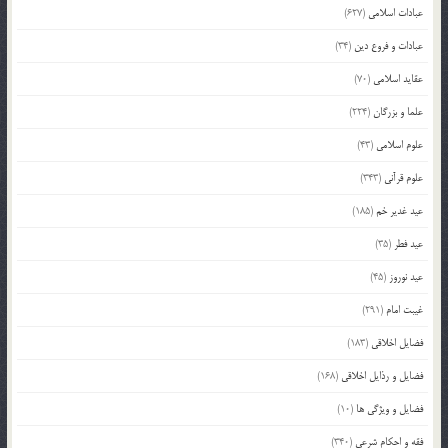
عبادات اسلامی
(627)
عبادات و فروع دین
(34)
عقاید اسلامی
(70)
علما و بزرگان
(224)
علوم اسلامی
(43)
علوم قرآنی
(343)
عید غدیر خم
(185)
عید فطر
(35)
عید نوروز
(45)
غیبت امام
(291)
فضایل اخلاقی
(183)
فضایل و رذایل اخلاقی
(168)
فضایل و ویژگی ها
(10)
فقه و احکام شرعی
(340)