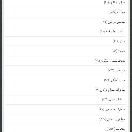
مبانی اعتقادی
(20)
مختلف
(367)
مدعیان دروغین
(25)
مراجع معظم تقلید
(15)
مردان
(40)
مسجد
(87)
مسجد مقدس جمکران
(19)
مسیحیت
(229)
معارف قرآنی
(855)
مناظرات علما و بزرگان
(79)
مناظرات علمی
(139)
مناظرات معصومین
(60)
مهارتهای زندگی
(845)
مهدویت
(2,150)