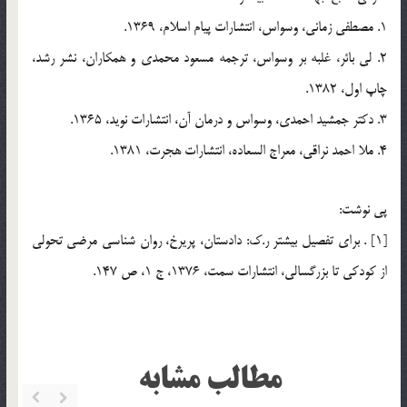
1. مصطفي زماني، وسواس، انتشارات پيام اسلام، 1369.
2. لي بائر، غلبه بر وسواس، ترجمه مسعود محمدي و همكاران، نشر رشد،
چاپ اول، 1382.
3. دكتر جمشيد احمدي، وسواس و درمان آن، انتشارات نويد، 1365.
4. ملا احمد نراقي، معراج السعاده، انتشارات هجرت، 1381.
پي نوشت:
[1] . براي تفصيل بيشتر ر.ك: دادستان، پريرخ، روان شناسي مرضي تحولي
از كودكي تا بزرگسالي، انتشارات سمت، 1376، ج 1، ص 147.
مطالب مشابه