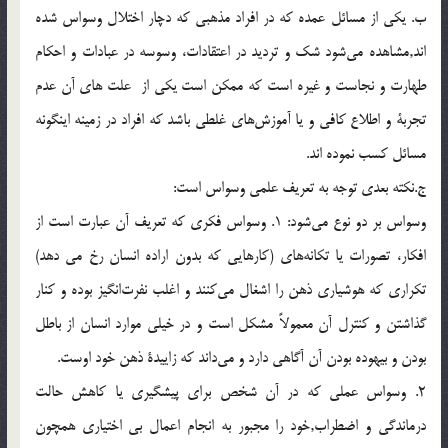
ب. يكي از مسائل عمده كه در افراد مذهبی که دچار اختلال وسواس شده
اند,مشاهده مي‌شود شك و ترديد در اعتقادات، وسوسه در عبادات و احكام
طهارت و نجاست و غيره است که ممکن است يکی از علت های آن عدم
تجربة و اطلاع كافي و يا آموزش‌هاي غلطی باشد كه افراد در زمينه اينگونه
مسائل کسب نموده اند.
ج.نکته بعدی توجه به تعريف علمی وسواس است:
وسواس بر دو نوع مي‌شود: 1. وسواس فكري كه تعريف آن عبارت است از
افكار، تصورات يا تكانه‌هاي (كارهايي كه بدون اراده انسان رخ مي دهد)
تكراري كه هوشياري ذهن را اشغال مي‌كنند و اغلب نفرت‌انگيز بوده و كنار
گذاشتن و كنترل آن معمولاً مشكل است و در خيلي موارد انسان از باطل
بودن و بيهوده بودن آن آگاهي دارد و مي‌داند كه زاييدة ذهن خود اوست.
2. وسواس عملي كه در آن شخص برای پيشگيری يا کاهش حالت
درماندگی و اضطراب,خود را مجبور به انجام اعمال بی اختياری همچون