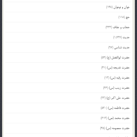
جوان و نوجوان
(148)
حج
(118)
حجاب و عفاف
(333)
حدیث
(1,737)
حدیث شناسی
(97)
حضرت ابوالفضل (ع)
(54)
حضرت خدیجه (س)
(41)
حضرت رقیه (س)
(13)
حضرت زینب (س)
(66)
حضرت علی اکبر (ع)
(23)
حضرت فاطمه (س)
(530)
حضرت محمد (ص)
(613)
حضرت معصومه (س)
(45)