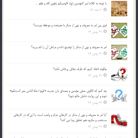
با توجه به كلام امير المؤمنين (ع): «اوصيكم بتقوي الله و نظم …
2 اسفند 96
فرق بين امر به معروف و نهي از منكر با نصيحت و موعظه چيست؟
29 بهمن 96
امر به معروف و نهي از منكر را توضيح داده و مراحل آن را نام ببريد؟
29 بهمن 96
چگونه انتقاد كنيم كه طرف مقابل پرخاش نكند؟
29 بهمن 96
چه كنم كه الگوي عملي مؤمنين و مصداق بارز حديث «كونوا دعاة الناس بغير السنتكم»
شوم و اين روايت شامل حالم شود؟
29 بهمن 96
آيا امر به معروف و نهي از منكر در كارهاي حرام و واجب است، يا اين‌كه در كارهاي
مستحب و مكروه هم تحقق پيدا مي كند؟
29 بهمن 96