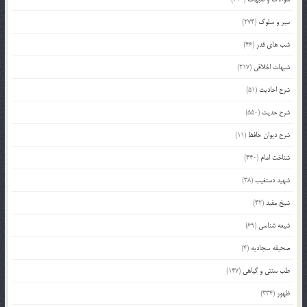
سیر و سلوک
(274)
شب های قدر
(46)
شبهات اخلاقی
(217)
شرح احادیث
(51)
شرح حدیث
(550)
شرح دیوان حافظ
(11)
شناخت امام
(440)
شهید دستغیب
(38)
شیخ مفید
(42)
شیعه شناسی
(69)
صحیفه سجادیه
(4)
طب سنتی و گیاهی
(147)
ظهور
(334)