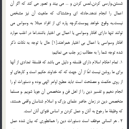
شستن,وارسی کردن,لمس کردن و … می بيند و تصور می کند که اگر آن
اعمال را انجام ندهد,حادثه ای وحشتناک که ماهيت آن نيز مشخص
نيست,به وقوع خواهد پيوست.گرچه پاره ای از افراد مبتلا به وسواس می
توانند تنها دارای افکار وسواسی يا اعمال بی اختيار باشند,اما در اغلب موارد
افکار وسواسی با اعمال بی اختيار همراهند.[1] حال با توجه به نکات ذکر
شده توجه شما را به مطالب زير جلب می نمائيم:
1. تمام احكام اسلام دارای فلسفه و دليل می باشد که فلسفة تعدادی از آنها
برای ما روشن نيست امّا از آن جهت که كه خداوند حكيم است و كارهاي او
از روي حكمت و مصلحت است ؛بايد مطيع اوامر الهي بوده و دستورات او را
انجام دهيم و تفسير دين را از اهل فن و متخصص آن جويا شويم .و مسلما
متخصص دين در زمان حاضر علماي بزرگ و اسلام شناسان واقعي هستند،
كه وظيفة ما رجوع به آنان و عمل كردن بر اساس فتواي آنان است.
2 . هر انساني موظف است دستورات دين را همانطوري كه بيان شده عمل