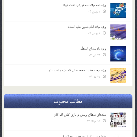
ویژه نامه میلاد سه خورشید دشت کربلا
2 بهمن 04
ویژه میلاد امام حسین علیه السلام
2 بهمن 04
ویژه ماه شعبان المعظّم
28 دی 04
ویژه مبعث حضرت محمد صلی الله علیه و اله و سلم
25 دی 04
مطالب محبوب
نمادهای شیطان پرستی در بازی کلش آف کلنز
11 مرداد 94
خاطره ای از توسل به حضرت زهرا(س)