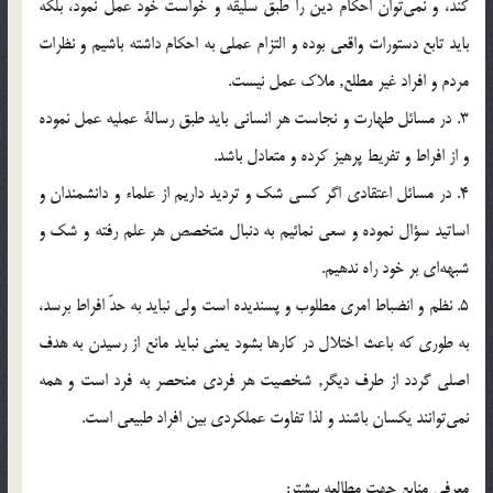
كند، و نمي‌توان احكام دين را طبق سليقه و خواست خود عمل نمود، بلكه
بايد تابع دستورات واقعي بوده و التزام عملي به احكام داشته باشيم و نظرات
مردم و افراد غير مطلع, ملاك عمل نيست.
3. در مسائل طهارت و نجاست هر انساني بايد طبق رسالة عمليه عمل نموده
و از افراط و تفريط پرهيز کرده و متعادل باشد.
4. در مسائل اعتقادي اگر كسي شك و ترديد داريم از علماء و دانشمندان و
اساتيد سؤال نموده و سعي نمائيم به دنبال متخصص هر علم رفته و شك و
شبهه‌اي بر خود راه ندهيم.
5. نظم و انضباط امری مطلوب و پسنديده است ولي نبايد به حدّ افراط برسد،
به طوري كه باعث اختلال در كارها بشود يعني نبايد مانع از رسيدن به هدف
اصلي گردد از طرف ديگر, شخصيت هر فردي منحصر به فرد است و همه
نمي‌توانند يكسان باشند و لذا تفاوت عملكردي بين افراد طبيعي است.
معرفي منابع جهت مطالعه بيشتر: