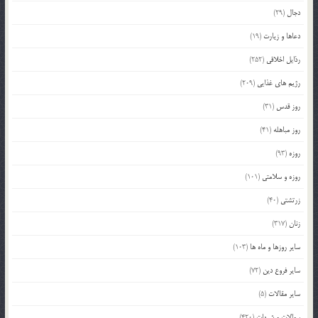
دجال
(29)
دعاها و زیارت
(19)
رذایل اخلاقی
(252)
رژیم های غذایی
(209)
روز قدس
(31)
روز مباهله
(41)
روزه
(93)
روزه و سلامتی
(101)
زرتشتی
(40)
زنان
(317)
سایر روزها و ماه ها
(103)
سایر فروع دین
(72)
سایر مقالات
(5)
سوالات و شبهات
(420)