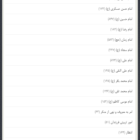
امام حسن عسکری (ع)
(172)
امام حسین (ع)
(847)
امام رضا (ع)
(182)
امام زمان (عج)
(583)
امام سجاد (ع)
(227)
امام علی (ع)
(894)
امام علی النقی (ع)
(165)
امام محمد باقر (ع)
(165)
امام محمد تقی (ع)
(146)
امام موسی کاظم (ع)
(152)
امر به معروف و نهی از منکر
(63)
امور تربیتی فرزندان
(51)
انتظار
(164)