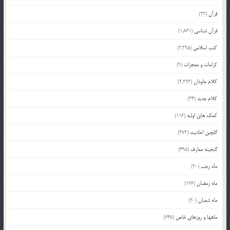
قرآن
(23)
قرآن شناسی
(1,861)
کتب اسلامی
(2,295)
کرامات و معجزات
(9)
کلام جاودان
(2,293)
کلام جدید
(34)
کمک های اولیه
(116)
گلچین احادیث
(372)
گنجینه معارف
(495)
ماه رجب
(20)
ماه رمضان
(176)
ماه شعبان
(20)
ماهها و روزهای خاص
(745)