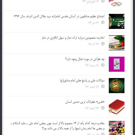
16 فروردین 94
اجتماع عظیم صادقیون در آستان مقدس امامزاده سید جلال الدین اشرف سال 1396
29 تیر 96
احادیث معصومین درباره ترک نماز و سهل انگاری در نماز
29 آذر 95
چه نظراتی در مورد دجال وجود دارد؟
28 مرداد 94
سوالات طبی و پاسخ های امام صادق(ع)
28 اسفند 93
«نفس» خطرناک ترین دشمن انسان
26 اسفند 93
مقام و درجه كدام يك از 14 معصوم بالاتر است چون بعضي امام علي ـ عليه السلام ـ
و بعضي ها امام زمان (عج) را از همه بالاتر مي دانند چرا؟
12 دی 94