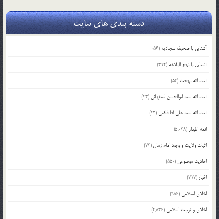
دسته بندی های سایت
آشنایی با صحیفه سجادیه
(56)
آشنایی با نهج البلاغه
(392)
آیت الله بهجت
(54)
آیت الله سید ابوالحسن اصفهانی
(43)
آیت الله سید علی آقا قاضی
(42)
ائمه اطهار
(5,038)
اثبات ولایت و وجود امام زمان
(73)
احادیث موضوعی
(550)
اخبار
(717)
اخلاق اسلامی
(956)
اخلاق و تربیت اسلامی
(2,836)