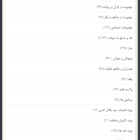
مهدویت در قرآن و روایات
(47)
مهدویت در مذاهب دیگر
(36)
موضوعات اجتماعی
(122)
نقد و پاسخ به شبهات
(2,166)
نماز
(225)
نوجوانان و جوانان
(440)
همسران و تفاهم خانواده
(68)
وقف
(77)
ولایت فقیه
(37)
ویتامین ها
(89)
ویژه امامزاده سید جلال الدین
(16)
ویژه کاروان صادقیه
(30)
ویژه نامه ها
(135)