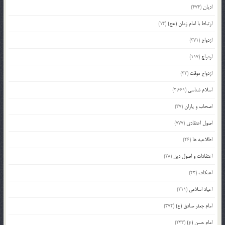
ادیان
(474)
ارتباط با امام زمان (عج)
(14)
ازدواج
(371)
ازدواج
(117)
ازدواج موقت
(32)
اسلام شناسی
(2,661)
اصحاب و یاران
(37)
اصول اعتقادی
(777)
اطلاعیه ها
(26)
اعتقادات و اصول دین
(28)
اعتکاف
(43)
اعیاد اسلامی
(211)
امام جعفر صادق (ع)
(372)
امام حسن (ع)
(233)