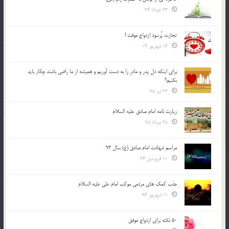
23 خرداد 94
تجارت پُرسود ازدواج موقت !
16 شهریور 04
براي اينكه دل پدر و مادر را به دست آوريم و هميشه از ما راضي باشند چكار بايد
بكنيم؟
23 تیر 95
زیارت نامه امام صادق علیه السلام
28 مرداد 95
مراسم شهادت امام صادق (ع) سال 93
10 فروردین 94
جذب کمک های مردمی موکب امام علی علیه السلام
11 شهریور 96
50 نکته برای ازدواج موفق