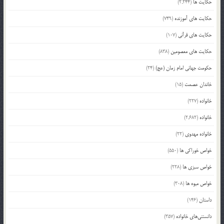
حکایت ها
(2,244)
حکایت های آموزنده
(749)
حکایت های قرآنی
(107)
حکایت های معصومین
(838)
حکومت جهانی امام زمان (عج)
(24)
خاندان عصمت
(15)
خانواده
(227)
خانواده
(2,682)
خانواده مهدوی
(22)
خواص خوراکی ها
(550)
خواص سبزی ها
(228)
خواص میوه ها
(308)
داستان
(146)
دانستنی‌های خانواده
(357)