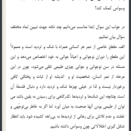
وسواس كمك كند؟
در جواب اين سوال ابتدا مناسب مي‌دانيم چند نکته جهت تبيين ابعاد مختلف
سؤال بيان نمائيم.
الف. مقطع خاصي از عمر هر انساني همراه با شك و ترديد است و معمولاً
اين مقطع را دوران نوجواني و احياناً جواني به خود اختصاص مي‌دهد و اين
مسئله در سن نوجواني و جواني چيزي طبيعي تلقي مي‌شود، چون در اين
مرحله از عمر انسان، شخصيت او و انديشه‌ او از ثبات و پختگي كافي
برخوردار نيست و لذا در خيلي چيزها شك و ترديد دارد و دنبال فلسفة آن
است چنانچه اين شك‌ها و ترديدها ،گذرگاهی برای رسيدن به يقين باشد می
توان از طبيعی بودن آنها صحبت به ميان آورد اما اگر به خاطر بي‌توجّهي و
غفلت و عدم تلاش برای رهائی از ترديدها به بي‌راهه کشيده شود بايد انتظار
شکل گيری اختلالاتی چون وسواس داشته باشيم.