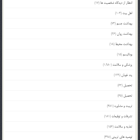
انتظار از دیدگاه شخصیت ها
(17)
اهل بیت
(104)
بهداشت جسم
(73)
بهداشت روان
(26)
بهداشت محیط
(18)
بودائیسم
(15)
پزشکی و سلامت
(1,980)
پند خوبان
(129)
تحصیل
(62)
تحصیل
(65)
تربیت و مشاوره
(481)
تشرفات و توقیعات
(181)
تغذیه و سلامت
(156)
توصیه های تربیتی
(498)