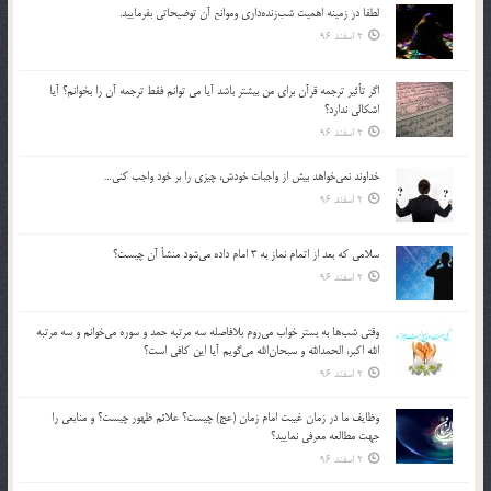
لطفا در زمينه اهميت شب‌زنده‌داري وموانع آن توضيحاتي بفرماييد.
2 اسفند 96
اگر تأثير ترجمه قرآن براي من بيشتر باشد آيا مي توانم فقط ترجمه آن را بخوانم؟ آيا
اشكالي ندارد؟
2 اسفند 96
خداوند نمي‌خواهد بيش از واجبات خودش، چيزي را بر خود واجب كني…
2 اسفند 96
سلامي كه بعد از اتمام نماز به 3 امام داده مي‌شود منشأ آن چيست؟
2 اسفند 96
وقتي شب‌ها به بستر خواب مي‌روم بلافاصله سه مرتبه حمد و سوره مي‌خوانم و سه مرتبه
الله اكبر، الحمدالله و سبحان‌الله مي‌گويم آيا اين كافي است؟
2 اسفند 96
وظايف ما در زمان غيبت امام زمان (عج) چيست؟ علائم ظهور چيست؟ و منابعي را
جهت مطالعه معرفي نماييد؟
2 اسفند 96