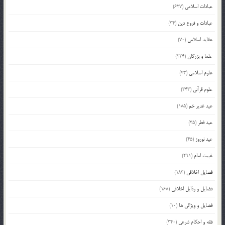
عبادات اسلامی
(627)
عبادات و فروع دین
(34)
عقاید اسلامی
(70)
علما و بزرگان
(224)
علوم اسلامی
(43)
علوم قرآنی
(343)
عید غدیر خم
(185)
عید فطر
(35)
عید نوروز
(45)
غیبت امام
(291)
فضایل اخلاقی
(183)
فضایل و رذایل اخلاقی
(168)
فضایل و ویژگی ها
(10)
فقه و احکام شرعی
(340)