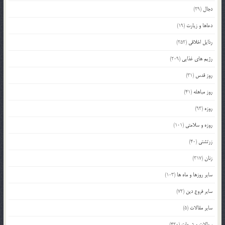
دجال
(29)
دعاها و زیارت
(19)
رذایل اخلاقی
(252)
رژیم های غذایی
(209)
روز قدس
(31)
روز مباهله
(41)
روزه
(93)
روزه و سلامتی
(101)
زرتشتی
(40)
زنان
(317)
سایر روزها و ماه ها
(103)
سایر فروع دین
(72)
سایر مقالات
(5)
سوالات و شبهات
(420)