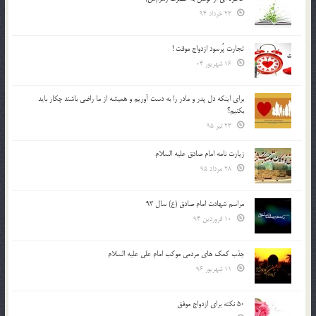
23 خرداد 94
تجارت پُرسود ازدواج موقت !
16 شهریور 04
براي اينكه دل پدر و مادر را به دست آوريم و هميشه از ما راضي باشند چكار بايد
بكنيم؟
23 تیر 95
زیارت نامه امام صادق علیه السلام
28 مرداد 95
مراسم شهادت امام صادق (ع) سال 93
10 فروردین 94
جذب کمک های مردمی موکب امام علی علیه السلام
11 شهریور 96
50 نکته برای ازدواج موفق