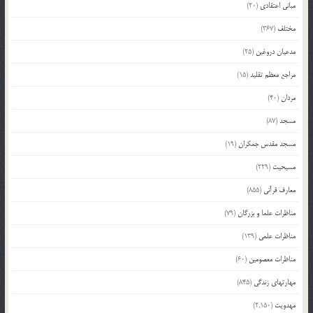
مبانی اعتقادی
(20)
مختلف
(367)
مدعیان دروغین
(25)
مراجع معظم تقلید
(15)
مردان
(40)
مسجد
(87)
مسجد مقدس جمکران
(19)
مسیحیت
(229)
معارف قرآنی
(855)
مناظرات علما و بزرگان
(79)
مناظرات علمی
(139)
مناظرات معصومین
(60)
مهارتهای زندگی
(845)
مهدویت
(2,150)