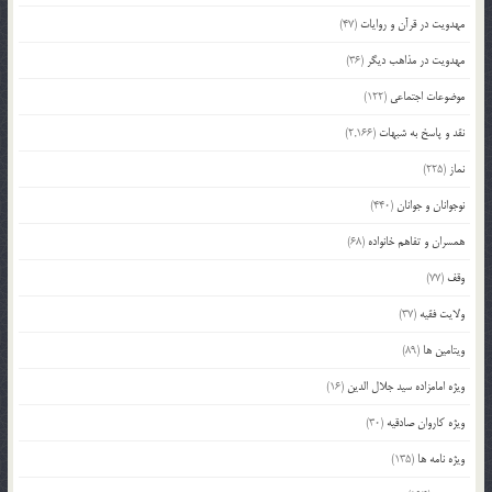
مهدویت در قرآن و روایات
(47)
مهدویت در مذاهب دیگر
(36)
موضوعات اجتماعی
(122)
نقد و پاسخ به شبهات
(2,166)
نماز
(225)
نوجوانان و جوانان
(440)
همسران و تفاهم خانواده
(68)
وقف
(77)
ولایت فقیه
(37)
ویتامین ها
(89)
ویژه امامزاده سید جلال الدین
(16)
ویژه کاروان صادقیه
(30)
ویژه نامه ها
(135)