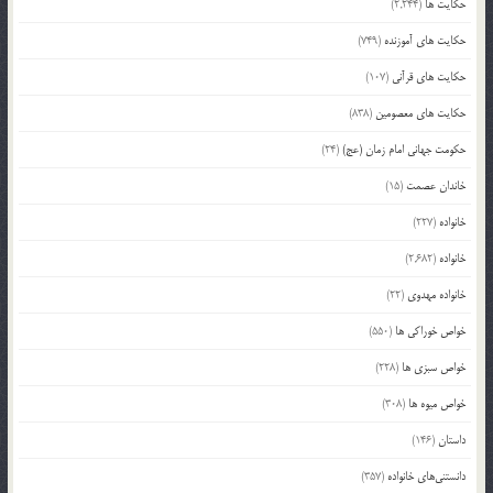
حکایت ها
(2,244)
حکایت های آموزنده
(749)
حکایت های قرآنی
(107)
حکایت های معصومین
(838)
حکومت جهانی امام زمان (عج)
(24)
خاندان عصمت
(15)
خانواده
(227)
خانواده
(2,682)
خانواده مهدوی
(22)
خواص خوراکی ها
(550)
خواص سبزی ها
(228)
خواص میوه ها
(308)
داستان
(146)
دانستنی‌های خانواده
(357)