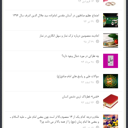
16 فروردین 94
اجتماع عظیم صادقیون در آستان مقدس امامزاده سید جلال الدین اشرف سال 1396
29 تیر 96
احادیث معصومین درباره ترک نماز و سهل انگاری در نماز
29 آذر 95
چه نظراتی در مورد دجال وجود دارد؟
28 مرداد 94
سوالات طبی و پاسخ های امام صادق(ع)
28 اسفند 93
«نفس» خطرناک ترین دشمن انسان
26 اسفند 93
مقام و درجه كدام يك از 14 معصوم بالاتر است چون بعضي امام علي ـ عليه السلام ـ
و بعضي ها امام زمان (عج) را از همه بالاتر مي دانند چرا؟
12 دی 94