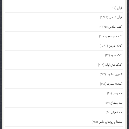
قرآن
(23)
قرآن شناسی
(1,861)
کتب اسلامی
(2,295)
کرامات و معجزات
(9)
کلام جاودان
(2,293)
کلام جدید
(34)
کمک های اولیه
(116)
گلچین احادیث
(372)
گنجینه معارف
(495)
ماه رجب
(20)
ماه رمضان
(176)
ماه شعبان
(20)
ماهها و روزهای خاص
(745)