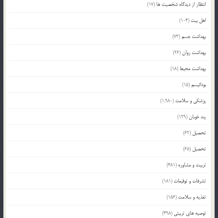
انتظار از دیدگاه شخصیت ها
(17)
اهل بیت
(104)
بهداشت جسم
(73)
بهداشت روان
(26)
بهداشت محیط
(18)
بودائیسم
(15)
پزشکی و سلامت
(1,980)
پند خوبان
(129)
تحصیل
(62)
تحصیل
(65)
تربیت و مشاوره
(481)
تشرفات و توقیعات
(181)
تغذیه و سلامت
(156)
توصیه های تربیتی
(498)