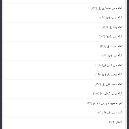
امام حسن عسکری (ع)
(172)
امام حسین (ع)
(847)
امام رضا (ع)
(182)
امام زمان (عج)
(583)
امام سجاد (ع)
(227)
امام علی (ع)
(894)
امام علی النقی (ع)
(165)
امام محمد باقر (ع)
(165)
امام محمد تقی (ع)
(146)
امام موسی کاظم (ع)
(152)
امر به معروف و نهی از منکر
(63)
امور تربیتی فرزندان
(51)
انتظار
(164)