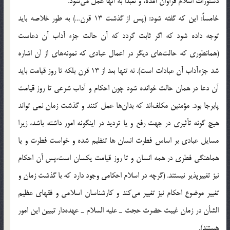
دستورات اسلام فراوان آمده، و تعبداً به آنها عمل مي‌شود.
خامساً: اين كه گفته شود: (پس از گذشت 13 قرن…) به طور خلاصه بايد
توجه داده شود كه اگر ثابت گردد كه آن حالت جزء آداب آن دعاست
(همانطوري كه حالت‌هاي ديگر در اعمال عبادي كه نمونه‌هاي از آن اشاره
شد جزء‌آداب آن عبادات است). نه تنها بعد از 13 قرن بلكه تا روز قيامت بايد
آن دعا در همان حالت خوانده شود چون احكام و آداب شرعي تا روز قيامت
پابرجا بود. مؤمنين مكلف‌اند كه بدان‌ها عمل كنند و گذشت زمان نمي تواند
هيچ گونه تأثيري در جهت رفع و يا ترديد در اينگونه امور داشته باشد، زيرا
مسايل عبادي بر اساس فطرت انسان ها تنظيم شده و خواست فطرت و يا
هماهنگي فطري در همه انسان و تا روز قيامت يكسان است،‌پس آن احكام
نيز تغييرپذير نيستند. (گرچه در اسلام احكامي وجود دارد كه با گذشت زمان و
تغيير موضوع احكام نيز تغيير مي‌كند و كارشناسان اسلامي و فقهاي عظيم
الشأن در زمان غيبت حضرت حجت ـ عليه السلام ـ عهده‌دار تبيين اين امور
هستند).