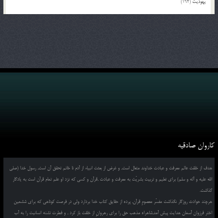
یهودیت
(194)
کاروان صادقیه
هدف از خلقت عالم معرفت و عبادت خداوند متعال است, و غرض از بعثت انبیاء از آدم تا خاتم تحقق آن است, رسول خدا (صلی
الله علیه و آله و سلم) برای تعلیم و تربیت بشریّت به معرفت و عبادت ,قرآن و کسی که نزد او علم تمام قرآن است به یادگار
گذاشت.
هرچند حوادث روزگار نگذاشت مفسّر معصومِ قرآن, پرده از حقایق کتاب خدا بردارد ولی در فرصت کوتاهی که برای ششمین
اختر فرزوان آسمان هدایت پیش آمد,شاهراه مذهب حق را برای رهروانِ از خلقت باز کرد , و فطرت تشنه انسانیت را به آب