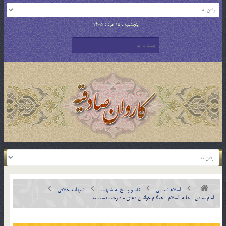
پنجشنبه , 15 مرداد 1405
اسلام شناسی
نقد و پاسخ به شبهات
شبهات اخلاقی
امام صادق ـ عليه السلام ـ هنگام خواندن دعاي ماه رجب دست به …