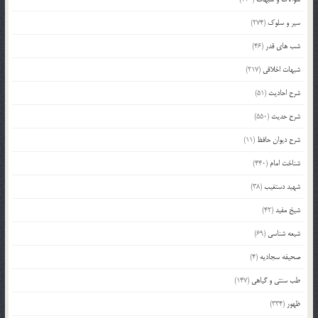
سیر و سلوک
(274)
شب های قدر
(46)
شبهات اخلاقی
(217)
شرح احادیث
(51)
شرح حدیث
(550)
شرح دیوان حافظ
(11)
شناخت امام
(440)
شهید دستغیب
(38)
شیخ مفید
(42)
شیعه شناسی
(69)
صحیفه سجادیه
(4)
طب سنتی و گیاهی
(147)
ظهور
(334)