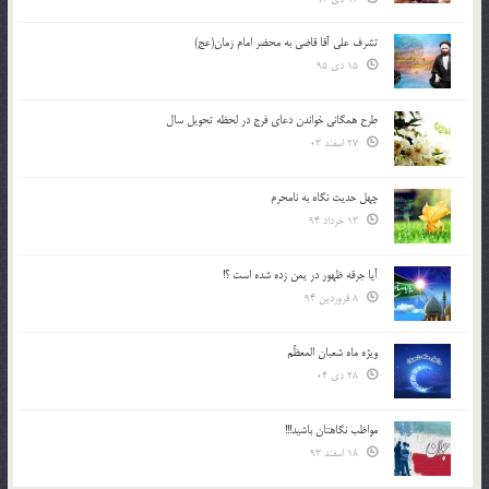
تشرف علي آقا قاضي به محضر امام زمان(عج)
15 دی 95
طرح همگانی خواندن دعای فرج در لحظه تحویل سال
27 اسفند 03
چهل حدیث نگاه به نامحرم
13 خرداد 94
آیا جرقه ظهور در یمن زده شده است ؟!
8 فروردین 94
ویژه ماه شعبان المعظّم
28 دی 04
مواظب نگاهتان باشید!!!
18 اسفند 93