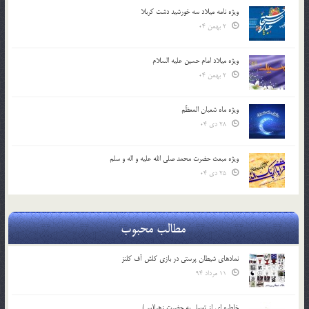
ویژه نامه میلاد سه خورشید دشت کربلا
2 بهمن 04
ویژه میلاد امام حسین علیه السلام
2 بهمن 04
ویژه ماه شعبان المعظّم
28 دی 04
ویژه مبعث حضرت محمد صلی الله علیه و اله و سلم
25 دی 04
مطالب محبوب
نمادهای شیطان پرستی در بازی کلش آف کلنز
11 مرداد 94
خاطره ای از توسل به حضرت زهرا(س)