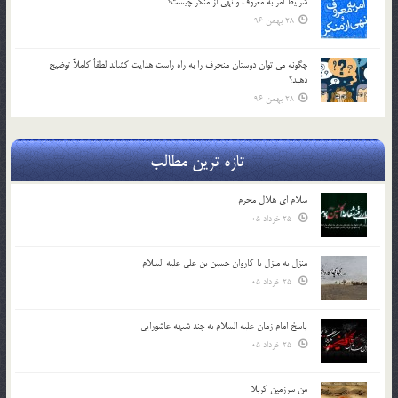
شرايط امر به معروف و نهي از منكر چيست؟
28 بهمن 96
چگونه مي توان دوستان منحرف را به راه راست هدايت كشاند لطفاٌ كاملاً توضيح
دهيد؟
28 بهمن 96
تازه ترین مطالب
سلام ای هلال محرم
25 خرداد 05
منزل به منزل با کاروان حسین بن علی علیه السلام
25 خرداد 05
پاسخ امام زمان علیه السلام به چند شبهه عاشورایی
25 خرداد 05
من سرزمین کربلا