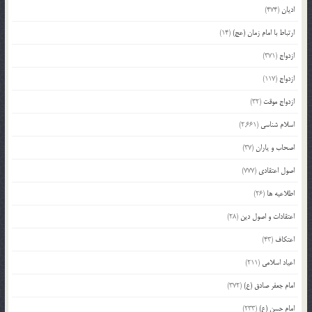
ادیان
(474)
ارتباط با امام زمان (عج)
(14)
ازدواج
(371)
ازدواج
(117)
ازدواج موقت
(32)
اسلام شناسی
(2,661)
اصحاب و یاران
(37)
اصول اعتقادی
(777)
اطلاعیه ها
(26)
اعتقادات و اصول دین
(28)
اعتکاف
(43)
اعیاد اسلامی
(211)
امام جعفر صادق (ع)
(372)
امام حسن (ع)
(233)