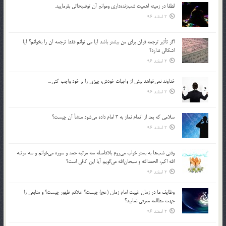
لطفا در زمينه اهميت شب‌زنده‌داري وموانع آن توضيحاتي بفرماييد.
2 اسفند 96
اگر تأثير ترجمه قرآن براي من بيشتر باشد آيا مي توانم فقط ترجمه آن را بخوانم؟ آيا
اشكالي ندارد؟
2 اسفند 96
خداوند نمي‌خواهد بيش از واجبات خودش، چيزي را بر خود واجب كني…
2 اسفند 96
سلامي كه بعد از اتمام نماز به 3 امام داده مي‌شود منشأ آن چيست؟
2 اسفند 96
وقتي شب‌ها به بستر خواب مي‌روم بلافاصله سه مرتبه حمد و سوره مي‌خوانم و سه مرتبه
الله اكبر، الحمدالله و سبحان‌الله مي‌گويم آيا اين كافي است؟
2 اسفند 96
وظايف ما در زمان غيبت امام زمان (عج) چيست؟ علائم ظهور چيست؟ و منابعي را
جهت مطالعه معرفي نماييد؟
2 اسفند 96