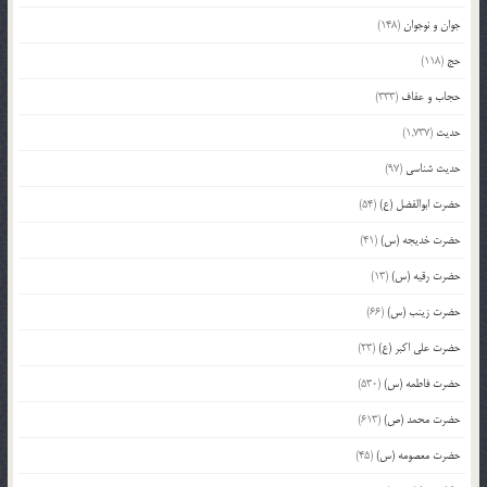
جوان و نوجوان
(148)
حج
(118)
حجاب و عفاف
(333)
حدیث
(1,737)
حدیث شناسی
(97)
حضرت ابوالفضل (ع)
(54)
حضرت خدیجه (س)
(41)
حضرت رقیه (س)
(13)
حضرت زینب (س)
(66)
حضرت علی اکبر (ع)
(23)
حضرت فاطمه (س)
(530)
حضرت محمد (ص)
(613)
حضرت معصومه (س)
(45)