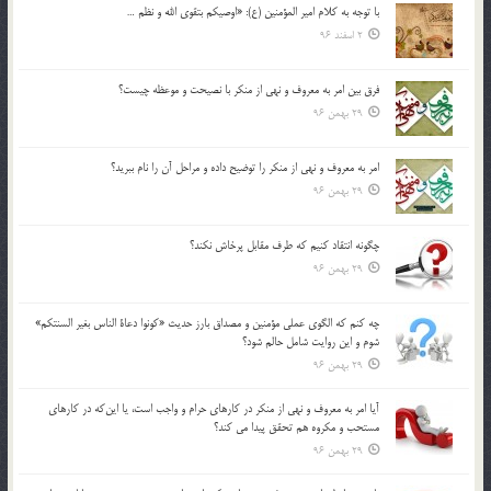
با توجه به كلام امير المؤمنين (ع): «اوصيكم بتقوي الله و نظم …
2 اسفند 96
فرق بين امر به معروف و نهي از منكر با نصيحت و موعظه چيست؟
29 بهمن 96
امر به معروف و نهي از منكر را توضيح داده و مراحل آن را نام ببريد؟
29 بهمن 96
چگونه انتقاد كنيم كه طرف مقابل پرخاش نكند؟
29 بهمن 96
چه كنم كه الگوي عملي مؤمنين و مصداق بارز حديث «كونوا دعاة الناس بغير السنتكم»
شوم و اين روايت شامل حالم شود؟
29 بهمن 96
آيا امر به معروف و نهي از منكر در كارهاي حرام و واجب است، يا اين‌كه در كارهاي
مستحب و مكروه هم تحقق پيدا مي كند؟
29 بهمن 96