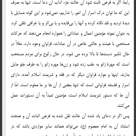
رابعا: اگر به فرض ثابت شود آن حالت جزء آداب آن دعا است، تنها به صرف
اين كه ما توان درك اسرار آن امور را نداريم، نمي‌شود بر اين گونه مسايل با
ديدة ترديد و نقد نگاه كرده و آنها را بي‌فايده و يا بي‌اثر و يا خرافي تلقي كرد.
به عنوان نمونه مؤمنين اعمال و عباداتي را همواره انجام مي‌دهند که حركات
مستحبي با هيئت و حالتي خاص در آن عبادات، فراوان وجود دارد، مثلاً در
حال تكبير دست‌ها تا بالا برده مي شود، در حال ركوع براي مردم مستحب
است كه مهرة زانو به عقب زده شود و زن‌ها مهره زانو را به طرف جلو مايل
بدارند. اينها و موارد فراوان ديگر كه در فقه و شريعت اسلام آمده، داراي
اسرار و فلسفه فراواني است که تنها بعضي از آن ها بر ما معلوم است. امّا از
آن جا كه دستور شريعت اسلام است، مؤمنين تعبداً به آن دستورات عمل
مي‌كنند.
پس اگر در دعاي ياد شده آن حالت نقل شده به فرض اثبات آن و صحت
استناد آن به امام معصوم (ع)، مي‌تواند همانند ساير مواردي باشد كه در