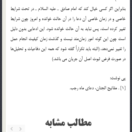
بنابراين اگر کسي خيال کند كه امام صادق ـ عليه السلام ـ در تحت شرايط
خاصي و در زمان خاصي آن دعا را در آن حالت خوانده و امروز چون شرايط
تغيير كرده است، پس نبايد به آن حالت خوانده شود. اين ادعايي بدون دليل
است چون اين گونه امور زمان‌مند نيست و گذشت زمان كيفيت انجام عمل
را تغيير نمي‌دهد، (البته بايد تكراراً گفته شود كه همه اين دفاعيات و تحليل‌ها
در صورت فرض ثبوت اصل آن جريان مي باشد.)
پي نوشت:
[1] . مفاتيح الجنان، دعاي ماه رجب.
مطالب مشابه