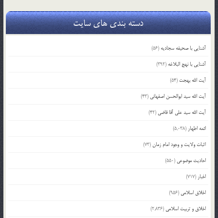
دسته بندی های سایت
آشنایی با صحیفه سجادیه
(56)
آشنایی با نهج البلاغه
(392)
آیت الله بهجت
(54)
آیت الله سید ابوالحسن اصفهانی
(43)
آیت الله سید علی آقا قاضی
(42)
ائمه اطهار
(5,038)
اثبات ولایت و وجود امام زمان
(73)
احادیث موضوعی
(550)
اخبار
(717)
اخلاق اسلامی
(956)
اخلاق و تربیت اسلامی
(2,836)