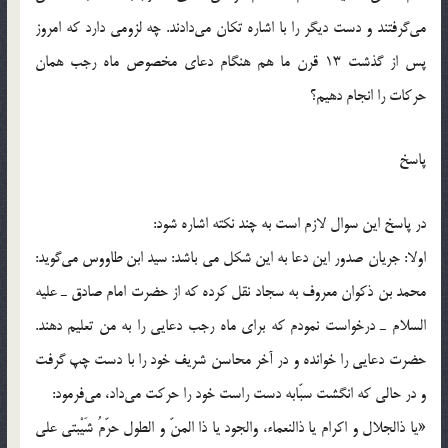
مي‌گرفتند و دست ديگر را با اشاره تكان مي‌دادند. چه لزومي دارد كه امروز
پس از گذشت 13 قرن ما هم هنگام دعاي مخصوص ماه رجب همان
حرکات را انجام دهيم؟
پاسخ
در پاسخ اين سوال لازم است به چند نکته اشاره شود:
اولا: جريان صدور اين دعا به اين شکل مي باشد: سيد ابن طاووس مي‌گويد:
محمد بن ذكوان معروف به سجاد نقل كرده كه از حضرت امام صادق ـ عليه
السلام ـ درخواست نمودم كه براي ماه رجب دعايي را به من تعليم دهند.
حضرت دعايي را خوانده و در آخر محاسن شريف خود را با دست چپ گرفت
و در حالي كه انگشت سبّابه دست راست خود را حركت مي‌داد، مي‌فرمود:
«يا ذالجلال و اكرام يا ذالنعماء، والجود يا ذا المنّ و الطول حرّمُ شَيْبتي علي