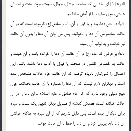
النار»؛[1] اي خدايي كه صاحب جلال، جمال، نعمت، جود، منت و احسان
هستي، موي سفيدم را از آتش حفظ نما.
ثانياً: در متن دعا، بعد و يا قبل از آن، امام صادق (ع) نفرموده است كه در آن
حالت مخصوص آن دعا را بخوانيد، پس مي توان آن دعا را بدون آن حالت
نيز خوانده و به ثواب آن رسيد.
ثالثاً: بر فرض كه امام (ع) در آن حالت آن دعا را خوانده باشد و آن هيئت و
حالت به خصوص نقشي در صحت يا قبول يا آداب دعا داشته باشد، اين
احتمال را نمي‌توان ناديده گرفت كه آن حالت جزء ‌حالات مشخص بوده
است و ديگران لازم نيست كه آن دعا را همواره با آن حالت بخوانند، چون
هيچ دليلي وجود ندارد كه اگر امام صادق ـ عليه السلام ـ آن دعا را در آن
حالت خوانده است، قصدش گذشته از مسايل ديگر، تفهيم يك سنت و سيره
براي ديگران بوده است. پس دليل نداريم كه از آن سيره به هنگام خواندن
آن دعا بايد پيروي كرد و آن دعا را فقط با آن حالت خواند.