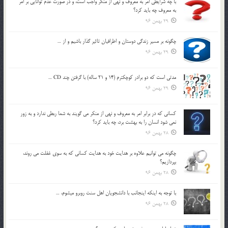
با چه شرايطي امر به معروف و نهي از منکر واجب است، و در صورت عدم توانايي بر امر
به معروف چه بايد کرد؟
29 بهمن 96
چگونه بر مسير زندگي دوستان و اطرافيان تاثير گذار باشيم و از …
29 بهمن 96
مدتي است كه دو برادر كوچكترم (14 و 21 ساله) با گرفتن چند CD …
29 بهمن 96
كساني كه در برابر امر به معروف و نهي از منكر مي گويند به شما ربطي ندارد و به زور
نمي شود انسان را به بهشت برد، چه بايد كرد؟
28 بهمن 96
چگونه مي توانيم علاوه بر هدايت خود به هدايت كساني كه به سوي غفلت مي روند،
بپردازيم؟
28 بهمن 96
با توجه به اينكه اينجانب با دانشجويان اهل سنت روبرو مي‎شوم، …
28 بهمن 96