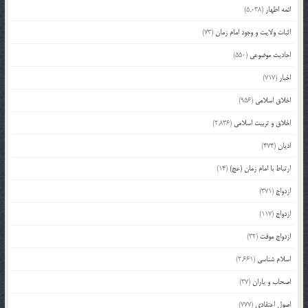
ائمه اطهار
(5,038)
اثبات ولایت و وجود امام زمان
(73)
احادیث موضوعی
(550)
اخبار
(717)
اخلاق اسلامی
(956)
اخلاق و تربیت اسلامی
(2,836)
ادیان
(474)
ارتباط با امام زمان (عج)
(14)
ازدواج
(371)
ازدواج
(117)
ازدواج موقت
(32)
اسلام شناسی
(2,661)
اصحاب و یاران
(37)
اصول اعتقادی
(777)