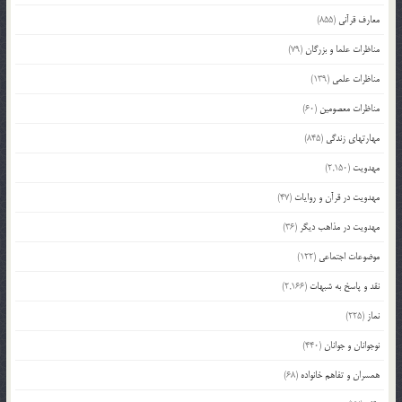
معارف قرآنی
(855)
مناظرات علما و بزرگان
(79)
مناظرات علمی
(139)
مناظرات معصومین
(60)
مهارتهای زندگی
(845)
مهدویت
(2,150)
مهدویت در قرآن و روایات
(47)
مهدویت در مذاهب دیگر
(36)
موضوعات اجتماعی
(122)
نقد و پاسخ به شبهات
(2,166)
نماز
(225)
نوجوانان و جوانان
(440)
همسران و تفاهم خانواده
(68)