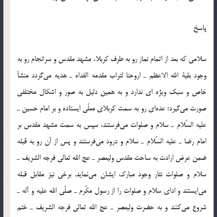
پاسخ
سلامي كه بعد از اتمام نماز رو به طرف كربلا، مشهد مقدس و سرانجام رو به
وجود بقية الله الاعظم ـ اروحنا لتراب مقدمه الفداه ـ هديه مي‌گردد منشأ
خاص و سبک ويژه اي ندارد و به همين دليل به صور و اشكال مختلفي
صورت مي‌گيرد؛ عده‌اي رو به سمت كربلاي معلّي ايستاده و بر امام حسين ـ
عليه السّلام ـ سلام و صلوات مي‌فرستند، سپس به سمت مشهد مقدس بر
امام رضا ـ عليه السّلام ـ سلام و درود مي‌فرستند و پس از آن رو به قبله
ضمن عرض ارادت به ساحت مقدس وليعصر ـ عج الله تعالي فرجه الشريف ـ
سلام و صلوات نثار وجود مبارك ايشان مي‌نمايد. برخي نيز مقابل قبله
مي‌ايستند و اداي سلام و صلوات را از رسول مكّرم ـ صلّي الله عليه و آله ـ
شروع مي‌كنند و به حضرت وليعصر ـ عج الله تعالي فرجه الشريف ـ ختم