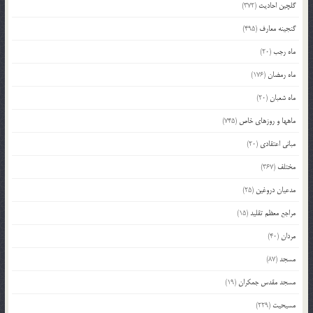
گلچین احادیث
(372)
گنجینه معارف
(495)
ماه رجب
(20)
ماه رمضان
(176)
ماه شعبان
(20)
ماهها و روزهای خاص
(745)
مبانی اعتقادی
(20)
مختلف
(367)
مدعیان دروغین
(25)
مراجع معظم تقلید
(15)
مردان
(40)
مسجد
(87)
مسجد مقدس جمکران
(19)
مسیحیت
(229)