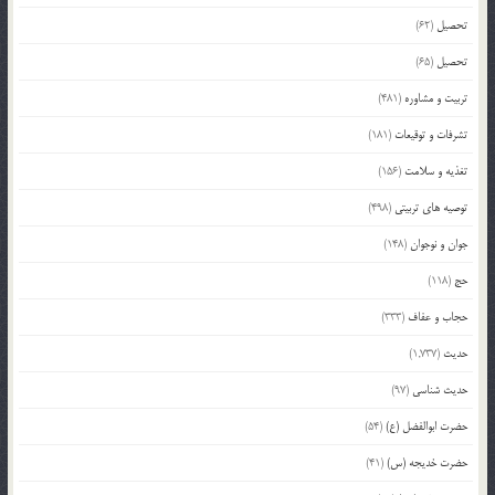
تحصیل
(62)
تحصیل
(65)
تربیت و مشاوره
(481)
تشرفات و توقیعات
(181)
تغذیه و سلامت
(156)
توصیه های تربیتی
(498)
جوان و نوجوان
(148)
حج
(118)
حجاب و عفاف
(333)
حدیث
(1,737)
حدیث شناسی
(97)
حضرت ابوالفضل (ع)
(54)
حضرت خدیجه (س)
(41)