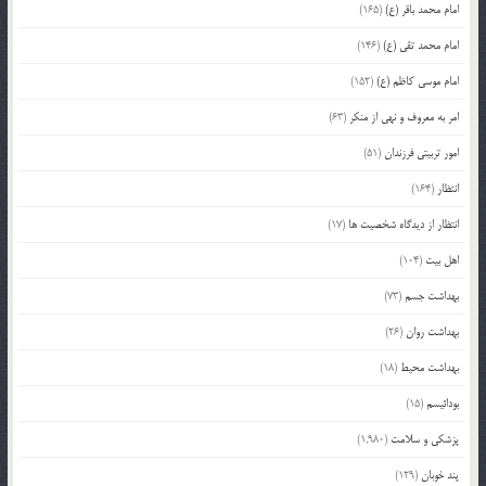
امام محمد باقر (ع)
(165)
امام محمد تقی (ع)
(146)
امام موسی کاظم (ع)
(152)
امر به معروف و نهی از منکر
(63)
امور تربیتی فرزندان
(51)
انتظار
(164)
انتظار از دیدگاه شخصیت ها
(17)
اهل بیت
(104)
بهداشت جسم
(73)
بهداشت روان
(26)
بهداشت محیط
(18)
بودائیسم
(15)
پزشکی و سلامت
(1,980)
پند خوبان
(129)