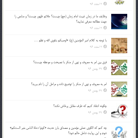
2 اسفند 96
وظايف ما در زمان غيبت امام زمان (عج) چيست؟ علائم ظهور چيست؟ و منابعي را
جهت مطالعه معرفي نماييد؟
2 اسفند 96
با توجه به كلام امير المؤمنين (ع): «اوصيكم بتقوي الله و نظم …
2 اسفند 96
فرق بين امر به معروف و نهي از منكر با نصيحت و موعظه چيست؟
29 بهمن 96
امر به معروف و نهي از منكر را توضيح داده و مراحل آن را نام ببريد؟
29 بهمن 96
چگونه انتقاد كنيم كه طرف مقابل پرخاش نكند؟
29 بهمن 96
چه كنم كه الگوي عملي مؤمنين و مصداق بارز حديث «كونوا دعاة الناس بغير السنتكم»
شوم و اين روايت شامل حالم شود؟