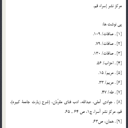
مركز نشر إسراء قم.
پي نوشت ها:
[1] . صافات/ 109.
[2] . صافات/ 79.
[3] . صافات/ 130.
[4] . احزاب/ 56.
[5] . مريم/ 15.
[6] . مريم/ 33.
[7] . طه/ 47.
[8] . جوادي آملي، عبدالله، ادب فناي مقرّبان، (شرح زيارت جامعة كبيره)،
قم، مركز نشر أسرا، ج1، ص 64 ـ 65.
[9] . همان، ص63.