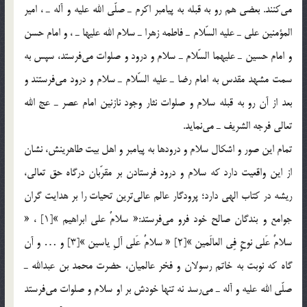
مي‌كنند. بعضي هم رو به قبله به پيامبر اكرم ـ صلّي الله عليه و آله ـ ، امير
المؤمنين علي ـ عليه السّلام ـ فاطمه زهرا ـ سلام الله عليها ـ ، و امام حسن
و امام حسين ـ عليهما السّلام ـ سلام و درود و صلوات مي‌فرستد، سپس به
سمت مشهد مقدس به امام رضا ـ عليه السّلام ـ سلام و درود مي‌فرستند و
بعد از آن رو به‌ قبله‌ سلام و صلوات نثار وجود نازنين امام عصر ـ عج الله
تعالي فرجه الشريف ـ مي‌نمايد.
تمام اين صور و اشكال سلام و درودها به پيامبر و اهل بيت طاهرينش، نشان
از اين واقعيت دارد كه سلام و درود فرستادن بر مقرّبان درگاه حق تعالي،
ريشه در كتاب الهي دارد؛ پرودگار عالم عالي‌ترين تحيات را بر هدايت گران
جوامع و بندگان صالح خود فرو مي‌فرستد:« سلامٌ علي ابراهيم »[1] ، «
سلامٌ عَلي نوحٍ فِي العالَمين »[2] « سلامٌ عَلي آلِ ياسين »[3] و … و آن
گاه كه نوبت به خاتم رسولان و فخر عالميان، حضرت محمد بن عبدالله ـ
صلّي الله عليه و آله ـ مي‌رسد نه تنها خودش بر او سلام و صلوات مي‌فرستد