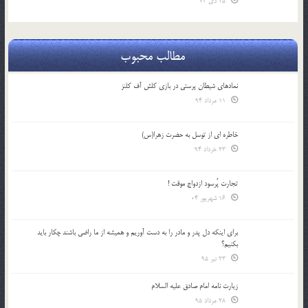
25 دی 04
مطالب محبوب
نمادهای شیطان پرستی در بازی کلش آف کلنز
11 مرداد 94
خاطره ای از توسل به حضرت زهرا(س)
23 خرداد 94
تجارت پُرسود ازدواج موقت !
16 شهریور 04
براي اينكه دل پدر و مادر را به دست آوريم و هميشه از ما راضي باشند چكار بايد
بكنيم؟
23 تیر 95
زیارت نامه امام صادق علیه السلام
28 مرداد 95