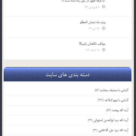
آیا جرقه ظهور در یمن زده شده است ؟!
8 فروردین 94
ویژه ماه شعبان المعظّم
28 دی 04
مواظب نگاهتان باشید!!!
18 اسفند 93
دسته بندی های سایت
آشنایی با صحیفه سجادیه
(56)
آشنایی با نهج البلاغه
(392)
آیت الله بهجت
(54)
آیت الله سید ابوالحسن اصفهانی
(43)
آیت الله سید علی آقا قاضی
(42)