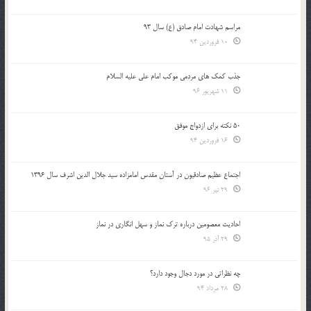
مراسم شهادت امام صادق (ع) سال 93
10 فروردین 94
جذب کمک های مردمی موکب امام علی علیه السلام
11 شهریور 96
50 نکته برای ازدواج موفق
16 فروردین 94
اجتماع عظیم صادقیون در آستان مقدس امامزاده سید جلال الدین اشرف سال 1396
29 تیر 96
احادیث معصومین درباره ترک نماز و سهل انگاری در نماز
29 آذر 95
چه نظراتی در مورد دجال وجود دارد؟
28 مرداد 94