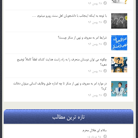
28 بهمن 96
با توجه به اينكه اينجانب با دانشجويان اهل سنت روبرو مي‎شوم، …
28 بهمن 96
شرايط امر به معروف و نهي از منكر چيست؟
28 بهمن 96
چگونه مي توان دوستان منحرف را به راه راست هدايت كشاند لطفاٌ كاملاً توضيح
دهيد؟
28 بهمن 96
در موارد امر به معروف و نهي از منكر تا چه اندازه طبق وظايف انساني مي‎توان دخالت
كرد؟
28 بهمن 96
تازه ترین مطالب
سلام ای هلال محرم
25 خرداد 05