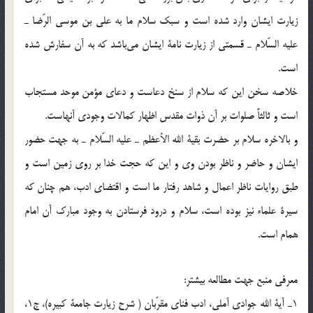
زيارت ايشان وارد شده است و سبك سلام ما به علي بن موسي الرّضا ـ
عليه السّلام ـ قسمتي از زيارت نامة ايشان مي‌باشد كه به آن سفارش شده
است.
خلاصه سخن اين كه سلام از سنخ دعاست و دعاي مؤمن موحد مستجاب
است و ثالثاً صلوات بر آن ذوات مقدس اظهار كمالات وجودي آنهاست.
و بالاخره سلام بر حضرت بقية الله الأعظم ـ عليه السّلام ـ به جهت حضور
ايشان و حاضر و ناظر بودن وي و اين كه حجت خدا بر روي زمين است و
طبق روايات ناظر اعمال و شاهد رفتار ما است و اقتضاي ادب، هم چنان كه
سيرة علماء نيز بوده است، سلام و درود فرستادن به وجود مبارك آن امام
همام است.
معرفي منبع جهت مطالعه بيشتر:
1ـ آية الله جوادي آملي، ادب فناي مقرّبان ( شرح زيارت جامعة كبيره)، ج1،