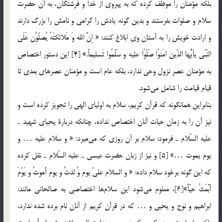
بلكه مؤمنان را موظف كرده كه به پيروي از خدا و فرشتگان، به آن حضرت
سلام و صلوات بفرستند و بدين گونه يادش را گرامي و نامش را بزرگ دارند
و ارادت خويش را به آستان وي ابلاغ كنند: « اِنَّ الله وَ مَلائكتَهُ يُصلّوُن عَلَي
النّبّي يأيُّها الذّين امَنوُا صَلّوُا عليه و سَلّمُوا تَسليماً.» [4] اين دستور اختصاص
به‌ مؤمنان عصر نزول وحي ندارد، بلكه عام است و مؤمنان عصرهاي بعدي تا
قيام قيامت را شامل مي‌شود.
بنابراين همانگونه كه قرآن كريم، سلام به اولياي الهي را تجويز كرده است و
نيز آن را به زمان حيات آنان اختصاص نداده، چنانكه دربارة يحياي شهيد ـ
عليه السّلام ـ فرمود: سلام بر آن روزي كه مي‌ميرد: « و سلام عليه … و
يوم يموت …» [5] و نيز از زبان حضرت عيسي ـ عليه السّلام ـ نقل كرده
كه اين گونه برخود سلام داده: « و السلام عليّ يوم وُ لدتُ و يوم أَموتُ و يَوْمَ
أَبْعَثُ حيّاً»[6]، معلوم مي‌شود اين سلام‌ها اختصاصي به صالحاني مانند:
ابراهيم و نوح و يحيي و … كه در قرآن كريم از آنان نام برده شده ندارد،