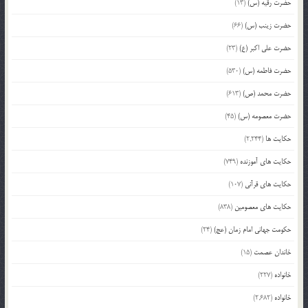
حضرت رقیه (س)
(13)
حضرت زینب (س)
(66)
حضرت علی اکبر (ع)
(23)
حضرت فاطمه (س)
(530)
حضرت محمد (ص)
(613)
حضرت معصومه (س)
(45)
حکایت ها
(2,244)
حکایت های آموزنده
(749)
حکایت های قرآنی
(107)
حکایت های معصومین
(838)
حکومت جهانی امام زمان (عج)
(24)
خاندان عصمت
(15)
خانواده
(227)
خانواده
(2,682)