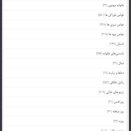
خانواده مهدوی
(22)
خواص خوراکی ها
(550)
خواص سبزی ها
(228)
خواص میوه ها
(308)
داستان
(146)
دانستنی‌های خانواده
(357)
دجال
(29)
دعاها و زیارت
(19)
رذایل اخلاقی
(252)
رژیم های غذایی
(209)
روز قدس
(31)
روز مباهله
(41)
روزه
(93)
روزه و سلامتی
(101)