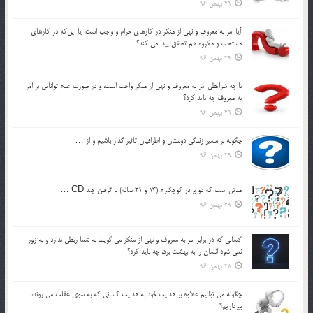
29 بهمن 96
آيا امر به معروف و نهي از منكر در كارهاي حرام و واجب است، يا اين‌كه در كارهاي
مستحب و مكروه هم تحقق پيدا مي كند؟
29 بهمن 96
با چه شرايطي امر به معروف و نهي از منکر واجب است، و در صورت عدم توانايي بر امر
به معروف چه بايد کرد؟
29 بهمن 96
چگونه بر مسير زندگي دوستان و اطرافيان تاثير گذار باشيم و از …
29 بهمن 96
مدتي است كه دو برادر كوچكترم (14 و 21 ساله) با گرفتن چند CD …
29 بهمن 96
كساني كه در برابر امر به معروف و نهي از منكر مي گويند به شما ربطي ندارد و به زور
نمي شود انسان را به بهشت برد، چه بايد كرد؟
28 بهمن 96
چگونه مي توانيم علاوه بر هدايت خود به هدايت كساني كه به سوي غفلت مي روند،
بپردازيم؟