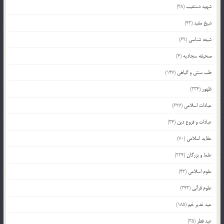
شهید دستغیب
(38)
شیخ مفید
(42)
شیعه شناسی
(69)
صحیفه سجادیه
(4)
طب سنتی و گیاهی
(147)
ظهور
(334)
عبادات اسلامی
(627)
عبادات و فروع دین
(34)
عقاید اسلامی
(70)
علما و بزرگان
(224)
علوم اسلامی
(43)
علوم قرآنی
(343)
عید غدیر خم
(185)
عید فطر
(35)