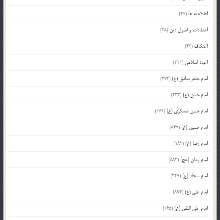
اطلاعیه ها
(26)
اعتقادات و اصول دین
(28)
اعتکاف
(43)
اعیاد اسلامی
(211)
امام جعفر صادق (ع)
(372)
امام حسن (ع)
(233)
امام حسن عسکری (ع)
(172)
امام حسین (ع)
(847)
امام رضا (ع)
(182)
امام زمان (عج)
(583)
امام سجاد (ع)
(227)
امام علی (ع)
(894)
امام علی النقی (ع)
(165)