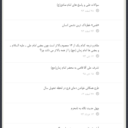
سوالات طبی و پاسخ های امام صادق(ع)
28 اسفند 93
«نفس» خطرناک ترین دشمن انسان
26 اسفند 93
مقام و درجه كدام يك از 14 معصوم بالاتر است چون بعضي امام علي ـ عليه السلام ـ
و بعضي ها امام زمان (عج) را از همه بالاتر مي دانند چرا؟
12 دی 94
تشرف علي آقا قاضي به محضر امام زمان(عج)
15 دی 95
طرح همگانی خواندن دعای فرج در لحظه تحویل سال
27 اسفند 03
چهل حدیث نگاه به نامحرم
13 خرداد 94