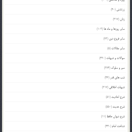
زرتشتی
(40)
زنان
(317)
سایر روزها و ماه ها
(103)
سایر فروع دین
(72)
سایر مقالات
(5)
سوالات و شبهات
(420)
سیر و سلوک
(274)
شب های قدر
(46)
شبهات اخلاقی
(217)
شرح احادیث
(51)
شرح حدیث
(550)
شرح دیوان حافظ
(11)
شناخت امام
(440)