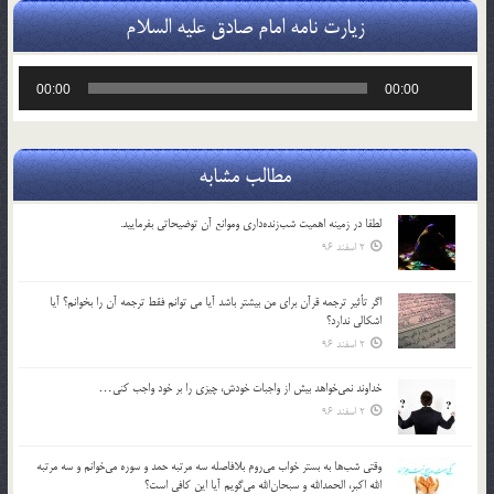
زیارت نامه امام صادق علیه السلام
پخش‌کننده
00:00
00:00
صوت
مطالب مشابه
لطفا در زمينه اهميت شب‌زنده‌داري وموانع آن توضيحاتي بفرماييد.
2 اسفند 96
اگر تأثير ترجمه قرآن براي من بيشتر باشد آيا مي توانم فقط ترجمه آن را بخوانم؟ آيا
اشكالي ندارد؟
2 اسفند 96
خداوند نمي‌خواهد بيش از واجبات خودش، چيزي را بر خود واجب كني…
2 اسفند 96
وقتي شب‌ها به بستر خواب مي‌روم بلافاصله سه مرتبه حمد و سوره مي‌خوانم و سه مرتبه
الله اكبر، الحمدالله و سبحان‌الله مي‌گويم آيا اين كافي است؟