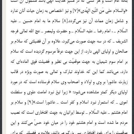
بلكه عام است و هر كسي كه در مسير هدايت الهي باشد مشمول آن است
«والسلام علي مَنِ التّبع الهُدي»[7] و نيز اختصاص به زمان حيات آنان ندارد
و شامل زمان ممات آن نيز مي‌گردد.[8] سلام ما به امام حسين ـ عليه
السّلام ـ ، امام رضا ـ عليه السّلام ـ و حضرت وليعصر ـ عج الله تعالي فرجه
الشريف ـ كه در سه جهت صورت مي‌گيرد، علاوه بر آن فضيلتي كه سلام بر
صالحان و اولياي الهي دارد، از اين جهت عرفاً مرسوم گرديده است كه سلام
بر امام سوم شيعيان به جهت موقعيّت بي نظير و فضيلت فوق العاده‌اي كه
دارد، مي‌باشد كما اين كه خداوند تبارك و تعالي به صورت ويژه در قالب
زيارت عاشورا بر وي و اولاد و اصحاب وي سلام فرستاده است كه در مورد
اولياي ديگر كمتر مشاهده مي‌شود؛ « زيرا تيغ نبرد امامت علوي و سلطنت
اموي ـ كه استمرار نبرد اسلام و كفر است ـ عاشورا است.»[9] و سلام بر
امام هشتم ـ عليه السّلام ـ توسط ايرانيان به جهت افتخاري است كه نصيب
مردم ما شده است و امام هشتم خود را در ميان خود حسّ مي‌كنند و اين
موقعيت را براي خود افتخاري بس بزرگ مي‌دانند، علاوه بر فضيلتي كه براي