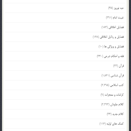
عید نوروز
(45)
غیبت امام
(291)
فضایل اخلاقی
(183)
فضایل و رذایل اخلاقی
(168)
فضایل و ویژگی ها
(10)
فقه و احکام شرعی
(340)
قرآن
(23)
قرآن شناسی
(1,861)
کتب اسلامی
(2,295)
کرامات و معجزات
(9)
کلام جاودان
(2,293)
کلام جدید
(34)
کمک های اولیه
(116)