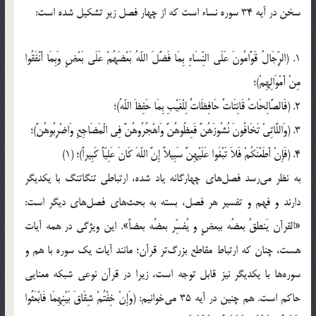
سخن در آیه 34 سوره نساء است که از چهار فصل زیر تشکیل شده است:
1. (الرِّجَالُ قَوَّامُونَ عَلَى‏ النِّسَاءِ بِمَا فَضَّلَ اللّهُ بَعْضَهُمْ عَلَى‏ بَعْضٍ وَبِمَا أَنْفَقُوا
مِنْ أَمْوَالِهِمْ)؛
2. (فَالصَّالِحَاتُ قَانِتَاتٌ حَافِظَاتٌ لِلْغَیْبِ بِمَا حَفِظَ اللّهُ)؛
3. (وَاللَّاتِیْ تَخَافُونَ نُشُوزَهُنَّ فَعِظُوهُنَّ وَاهْجُرُوهُنَّ فِی الْمَضَاجِعِ وَاضْرِبُوهُنَّ)؛
4. (فَإِنْ أَطَعْنَكُمْ فَلاَ تَبْغَوا عَلَیْهِنَّ سَبِیلاً إِنَّ اللّهَ كَانَ عَلِیّاً كَبِیراً)؛ (1)
به نظر می‌رسد فصل‌ها‌ی‌ چهارگانه یاد شده، ارتباطی تنگاتنگ با یکدیگر
دارند و فهم و تفسیر هر فصل، بسته به بحث‌ها‌ی‌ فصل‌ها‌ی‌ دیگر است:
«القرآن یَنطقُ بعضُه ببعضٍ و یُفسِّر بعضُه بعضاً». این ویژگی در همه آیات
هست، چنان که ارتباط مقاطع بزرگ‌تر قرآن؛ مانند آیات یک سوره با هم و
سوره‌ها با یکدیگر نیز قابل توجه است، زیرا در قرآن نوعی شبکه معنایی
حاکم است. هم چنین در آیه 35 می‌خوانیم: (وَإِنْ خِفْتُمْ شِقَاقَ بَیْنِهِمَا فَابْعَثُوا