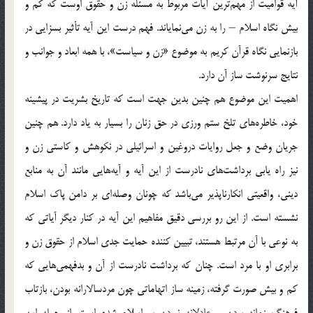
آیه قوامیت از مهم‌ترین آیات مربوط به مسئله زن و حقوق اوست که کم و
بیش نگاه اسلام – را به زن می‌نمایاند. فهم درست این آیه تأثیر بسزایی در
بازنمایی نگاه قرآن کریم به موضوع «زن و سیاست»، با همه ابعاد و جوانب و
نتایج سرنوشت ساز آن دارد.
اهمیت این موضوع هم چنین بدین جهت است که تاریخ بشریت در پیشینه
خود، خاطره‌ها‌ی‌ تلخ ستم ورزی در حق زنان را بسیار به یاد دارد. هم چنین
جریان وضع و جعل روایات دروغین و اسرائیلی در نکوهش و کاستی زن و
نیز راه یابی برداشت‌ها‌ی‌ نادرست از این آیه و آیه‌هایی مانند آن به منابع
دینی، واقعیتی انکارناپذیر می‌باشد که چونان وصله‌ای بر دامن پاک اسلام
نشسته است. از این رو بررسی دقیق مفاهیم این آیه در کنار دیگر آیاتی که
به نوعی با آن مرتبط هستند، تبیین کننده حمایت جدی اسلام از حقوق زن و
برابری او با مرد است. چنان که برداشت نادرست از آن و بدفهمی‌هایی که
کم و بیش صورت گرفته، زمینه ساز اتهاماتی چون مردسالارانه بودن، بازتاب
فرهنگ زمانه بودن و عادلانه نبودن بر اسلام شده است. از جمله این