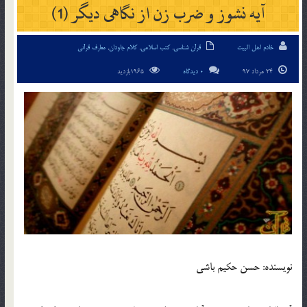
آیه نشوز و ضرب زن از نگاهی دیگر (1)
خادم اهل البیت
قرآن شناسی
,
کتب اسلامی
,
کلام جاودان
,
معارف قرآنی
24 مرداد 97
0 دیدگاه
1965بازدید
نویسنده: حسن حکیم باشی