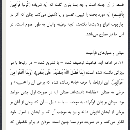
قسط از آن جمله است و چه بسا بتوان گفت که آیه شریفه: (كُونُوا قَوَّامِینَ
بِالْقِسْطِ) آیه مورد بحث را تبیین، تفسیر و یا تکمیل می‌کند. چنان که اگر در
چارچوب انواع ولایت‌ها بگنجد، آنچه وظیفه والیان به طور عموم است، در
این جا نیز مطرح می‌باشد.
مبانی و معیارهای قوّامیت
11. در ادامه آیه، قوامیت توصیف شده – یا تشریع شده – در ارتباط با دو
ویژگی دانسته شده است: (بِمَا فَضَّلَ اللّهُ بَعْضَهُمْ عَلَى‏ بَعْضٍ)، (وَبِمَا أَنْفَقُوا مِنْ
أَمْوَالِهِمْ). این ارتباط، با حرف «باء» رسانده شده که برخی آن را «سببیه» و
برخی به معنای «مقابله» دانسته‌اند. معنای آیه در صورت اول چنین خواهد
بود: مردان بر زنان قوّام‌اند، به موجب – یا به دلیلِ – آن که برخی از آنان بر
برخی از ایشان افزونی دارند و نیز به موجب آن که بر ایشان از اموال خود
انفاق می‌کنند و در صورت دوم معنا چنین است: مردان در برابر تفضیلی که