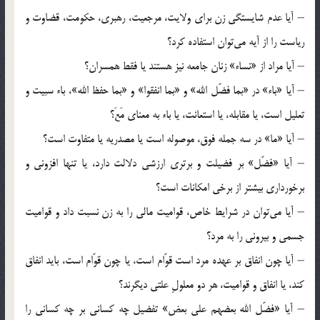
– آیا عدم شایستگی زن برای ولایت، مرجعیت، رهبری، حکومت، قضاوت و
ریاست را از آیه می‌توان استفاده کرد؟
– آیا مراد از «نساء» زنان جامعه نیز هستند یا فقط همسران؟
– آیا «باء» در «بما فضّل الله» و «بما انفقوا» و «بما حفظ الله»، باء سبیت و
تعلیل است، یا مقابله، یا استعانت، یا باء به معنای مَعَ؟
– آیا «ما» در سه جمله فوق، موصوله است یا مصدریه یا متفاوت است؟
– آیا «فضّل» بر فضیلت و برتری ارزشی دلالت دارد، یا تنها افزونی و
برخورداری بیشتر از برخی امکانات است؟
– آیا می‌توان در شرایط خاص، قوامیت مالی را به زن نسبت داد و قوامیت
جسمی و بیرونی را به مرد؟
– آیا چون انفاق بر عهده مرد است قوّام است، یا چون قوّام است، باید انفاق
کند، یا انفاق و قوامیت، هر دو معلولِ علتی دیگرند؟
– آیا «فضّل الله بعضهم علی بعض» تفضیل چه کسانی بر چه کسانی را