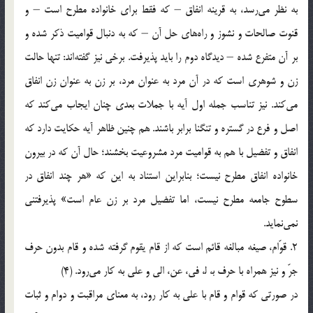
به نظر می‌رسد، به قرینه انفاق – که فقط برای خانواده مطرح است – و
قنوت صالحات و نشوز و راه‌ها‌ی‌ حل آن – که به دنبال قوامیت ذکر شده و
بر آن متفرع شده – دیدگاه دوم را باید پذیرفت. برخی نیز گفته‌اند: تنها حالت
زن و شوهری است که در آن مرد به عنوان مرد، بر زن به عنوان زن انفاق
می‌کند. نیز تناسب جمله اول آیه با جملات بعدی چنان ایجاب می‌کند که
اصل و فرع در گستره و تنگنا برابر باشند. هم چنین ظاهر آیه حکایت دارد که
انفاق و تفضیل با هم به قوامیت مرد مشروعیت بخشند؛ حال آن که در بیرون
خانواده انفاق مطرح نیست؛ بنابراین استناد به این که «هر چند انفاق در
سطوح جامعه مطرح نیست، اما تفضیل مرد بر زن عام است» پذیرفتنی
نمی‌نماید.
2. قوّام، صیغه مبالغه قائم است که از قام یقوم گرفته شده و قام بدون حرف
جرّ و نیز همراه با حرف ب‍، ل‍، فی، عن، الی و علی به کار می‌رود. (4)
در صورتی که قوام و قام با علی به کار رود، به معنای مراقبت و دوام و ثبات