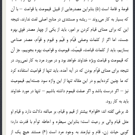
قومة و قامة است (5) بنابراین مصدرهایی از قبیل قیمومت یا قوامت – با آن
که بسیار به کار می‌روند – ریشه و مستندی در منابع اصلی لغت ندارند، نتیجه
این که برای معنای قیام کردن بر امور، باید از یکی از چهار مصدر فوق بهره
جست، اما اگر از کلمات وصفی قیّام و قیّم و قیوم و قوّام، مصدر صناعی
بسازیم، باید از کلمات قیامت، قیمیّت، قیومیت و قوامیت بهره بجوییم، جز آن
که قیمومت و قیامت ویژه خداوند خواهد بود و در مورد مرد به کار نمی‌رود. در
نتیجه برای معنای قوّام بودن که در آیه آمده، باید تنها از قوامیت استفاده کرد
که ما چنین کرده‌ایم و در این مقاله تنها از این واژه سود جسته‌ایم. قیمومیت
نیز – اگر درست باشد و اگر صفت قیموم داشته باشیم – تنها در مورد خداوند
باید به کار رود.
5. برخی گفته اند: «قوام» بیشتر از قیم و قیام، بر مبالغه دلالت دارد و قیام او
مثل قیام والی بر رعیت است؛ بنابراین سیطره و احاطه توأم با قدرت دارد؛
گویی حیات زن، قام و نیازمند به وجود مرد است (6) مستند هیچ یک از