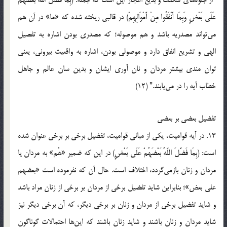
عَلَى‏ بَعْضٍ وَبِمَا أَنْفَقُوا مِنْ أَمْوَالِهِمْ) در قالبی ریخته شده که «ما» در آن هم
می‌تواند مصدریه باشد و هم موصوله؛ که مصدری بودن اشاره به تفصیل
الهی و تشریع انفاق دارد و موصولی بودن، اشاره به واقعیت بیرونی، یعنی
توان مندی بیشتر مردان و نان آوری ایشان و بدین سان عالم و جاهل
خطاب آیه را در می‌یابند.” (12)
تفضیل بعضی بر بعضی
13. در آیه قوامیت، یکی از مبانی قوامیت، تفضیل برخی بر برخی عنوان شده
است: (بِمَا فَضَّلَ اللّهُ بَعْضَهُمْ عَلَى‏ بَعْضٍ) در این که ضمیر «هُم» به مردان یا
مردان و زنان بازمی‌گردد، اختلاف است. حال آن که نفرموده است «بعضهم
علی بعض»؛ بنابراین شاید تفضیل برخی از مردان بر برخی از زنان مراد باشد
و شاید تفضیل برخی از مردان و زنان بر برخی دیگر، که آن برخی دیگر نیز
شاید مردان و زنان باشند و شاید زنان باشند که این‌ها احتمالات گوناگون