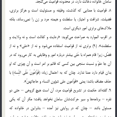
سامان خانواده دخالت دارد، در محدوده قوامیت می‌گنجد.
8. قوامیت با معنایی که گذشت، وظیفه و مسئولیت است و هرگز برتری،
فضیلت، شرافت و امتیاز، یا سلطنت و هیمنه مرد بر زن را نمی‌رساند، بلکه
ملاک‌ها‌ی‌ برتری امور دیگری است.
در اقرب الموارد به صراحت می‌گوید: «رعایت و کفالت است و نه ولایت و
سلطنت». (9) برتری نه از قوامیت استفاده می‌شود و نه از «علی» و نه از
فضّل، زیرا قام همراه با عَلی بیشتر درباره امور و وظایفی به کار می‌رود که در
آن جا علوّ و نسبت سنجی بین کسی که قائم بر امر است و آن چیزی که او
بدان قیام دارد معنا ندارد. چنان که به احتمال زیاد: (قَوّامُونَ عَلَی النِّساءِ) با
حذف مضاف باشد؛ یعنی «قوّامون علی شؤون النساء و حاجاتهنّ».
9. گفته‌اند حکمت در تشریع قوامیت مرد، آن است هیچ گروهی – حتی دو
نفره – برنامه‌ها و سیر حرکت‌شان سامان نخواهد یافت؛ مگر آن که یکی
مسئول باشد – چنان که در روایتی نیز آمده – بنابراین در خانواده که
مهم‌ترین بنیادهای جمعی است نیز باید چنین باشد. علامه جعفری در این