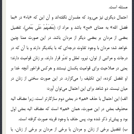
مسئله است.
احتمال دیگری نیز می‌رود که مفسران نگفته‌اند و آن این که «باء» در «بما
فضل الله» به معنای «مع» باشد و مراد از: (بَعْضَهُمْ عَلَى‏ بَعْضٍ)، تفضیل
بعضی از مردان بر بعضی دیگر از مردان باشد. در این صورت معنا چنین
خواهد شد: مردان با وجود تفاوت درجه‌ای که با یکدیگر دارند و با آن که در
درجات و مراتبی از توان، نیرو، تعقل و تدبّر قرار دارند، بر زنان قوامیت دارند؛
یعنی در صلاحیت برای قوامیت یکسان نیستند و هرکس فراخور آنچه خدا بر
او تفضل کرده، این تکلیف را می‌گزارد. در این صورت سخنی از زنان در
میان نیست. دو شاهد برای این احتمال می‌توان آورد:
الف) این احتمال با حذف «هم» در بعضِ دوم سازگارتر است، زیرا مضاف الیه
محذوف بعض در این صورت، همان «هم» است که مضاف الیه بعض اول
بود و پیش‌تر ذکر شده بود، پس حذف با وجود قرینه صورت گرفته است.
ب) تفضیل برخی از زنان و مردان یا برخی از مردان بر برخی از زنان، یا