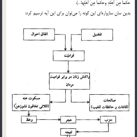
حَكَماً مِنْ أَهْلِهِ وَحَكَماً مِنْ أَهْلِهَا…).
بدین سان سازواره‌ای این گونه را می‌توان برای این آیه ترسیم کرد: