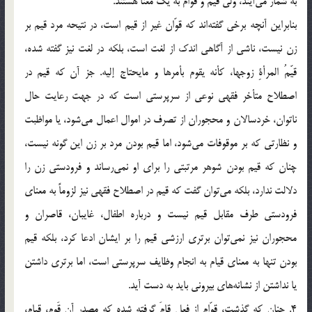
به شمار می‌آیند، ولی قیم و قوّام به یک معنا هستند.
بنابراین آنچه برخی گفته‌اند که قوّان غیر از قیم است، در نتیحه مرد قیم بر
زن نیست، ناشی از آگاهی اندک از لغت است، بلکه در لغت نیز گفته شده،
قیّمُ المرأةِ زوجها، کأنه یقوم بأمرها و مایحتاج إلیه. جز آن که قیم در
اصطلاح متأخر فقهی نوعی از سرپرستی است که در جهت رعایت حال
ناتوان، خردسالان و محجوران از تصرف در اموال اعمال می‌شود، یا مواظبت
و نظارتی که بر موقوفات می‌شود، اما قیم بودن مرد بر زن این گونه نیست،
چنان که قیم بودن شوهر مرتبتی را برای او نمی‌رساند و فرودستی زن را
دلالت ندارد، بلکه می‌توان گفت که قیم در اصطلاح فقهی نیز لزوماً به معنای
فرودستی طرف مقابل قیم نیست و درباره اطفال، غایبان، قاصران و
محجوران نیز نمی‌توان برتری ارزشی قیم را بر ایشان ادعا کرد، بلکه قیم
بودن تنها به معنای قیام به انجام وظایف سرپرستی است، اما برتری داشتن
یا نداشتن از نشانه‌ها‌ی‌ بیرونی باید به دست آید.
4. چنان که گذشت، قوّام از فعل قامَ گرفته شده که مصدر آن قَوم، قیام،