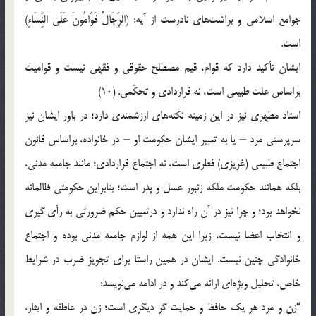
جوامع اسلامی و براشت‌ها‌ی‌ نادرست از آیه: (الرِّجَالُ قَوَّامُونَ عَلَى‏ النِّسَاءِ)
است.
ایشان تأکید دارد که قوام، قیم مصطلح حقوقی و فقهی نیست و قوامیت
براساس علت طبیعی است، نه قراردادی و تحکّمی. (10)
استاد مطهری نیز در این زمینه نکته‌ها‌ی‌ ارزشمندی دارد؛ در باور ایشان نیز
سرپرستی مرد – یا به تعبیر ایشان حکومت او – در خانواده، براساس قانون
اجتماع طبیعی (غریزی) فطری است، نه اجتماع قراردادی؛ مانند جامعه مدنی،
بلکه همانند حکومت ملکه زنبور عسل و پدر است؛ بنابراین حکومتی ظالمانه
نخواهد بود؛ و چرا نیز در آن راه ندارد و درتعیین حکم ضرورتی به رأی گیری
و انتخاب اعضا نیست، زیرا این همه از لوازم جامعه مدنی بوده و اجتماع
خانوادگی چنین نیست. ایشان در همین راستا برای تجویز ضرب در شرایط
خاص، تحلیل ویژه‌ای ارائه می‌کند و در ادامه می‌نویسد:
“زن و مرد هر یک حافظ و حمایت گر دیگری است؛ زن در عاطفه و ایثار،