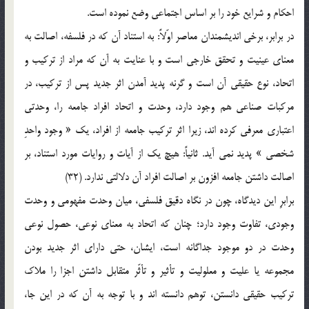
احکام و شرايع خود را بر اساس اجتماعي وضع نموده است.
در برابر، برخي انديشمندان معاصر اوّلاً: به استناد آن که در فلسفه، اصالت به
معناي عينيت و تحقق خارجي است و با عنايت به آن که مراد از ترکيب و
اتحاد، نوع حقيقي آن است و گرنه پديد آمدن اثر جديد پس از ترکيب، در
مرکبات صناعي هم وجود دارد، وحدت و اتحاد افراد جامعه را، وحدتي
اعتباري معرفي کرده اند، زيرا اثر ترکيب جامعه از افراد، يک « وجود واحدِ
شخصي » پديد نمي آيد. ثانياً: هيچ يک از آيات و روايات مورد استناد، بر
اصالت داشتن جامعه افزون بر اصالت افراد آن دلالتي ندارد. (32)
برابرِ اين ديدگاه، چون در نگاه دقيق فلسفي، ميان وحدت مفهومي و وحدت
وجودي، تفاوت وجود دارد؛ چنان که اتحاد به معناي نوعي، حصول نوعي
وحدت در دو موجود جداگانه است، ايشان، حتي داراي اثر جديد بودن
مجموعه يا عليت و معلوليت و تأثير و تأثّر متقابل داشتن اجزا را ملاک
ترکيب حقيقي دانستن، توهم دانسته اند و با توجه به آن که در اين جا،