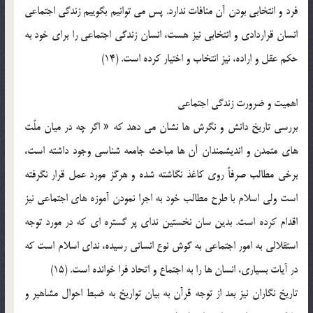
فرد و انتخابي بودن آن منافات ندارد. پس مي توانيم بگوييم زندگي اجتماعي
انسان قراردادي و انتخابي نيز هست، انسان زندگي اجتماعي را براي خود به
حکم عقل و اراده، نيز انتخاب و اختيار کرده است. (14)
اهميت و ضرورت زندگي اجتماعي
بررسي تاريخ دانش و نگرش ها نشان مي دهد که « اگر چه در ميان ملّت
هاي متمدن و انديشمندان آن ها مباحث جامعه شناسي وجود داشته است،
برخي مطالب صرفاً روي کاغذ نگاشته شده و هرگز مورد عمل قرار نگرفته
است ولي اسلام با طرح مطالب خود به اجرا نمودن آموزه هاي اجتماعي نيز
اقدام کرده است. بدين سان نخستين نداي پر گستره اي که در مورد توجه
استقلالي به امور اجتماعي به گوش نوع انساني رسيده، نداي اسلام است که
در آيات بسياري، انسان ها را به اجتماع و اتحاد فرا خوانده است. (15)
تاريخ نگاران نيز بعد از توجه قرآن به بيان تواريخ به ضبط احوال مشاهير و