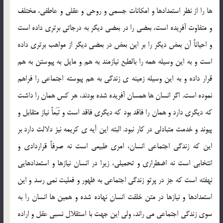
ها را از نظر استعدادها و امکانات جسمي و روحي و عقلي و عاطفي، مختلف
و متفاوت آفريده است، بعضي را در بعضي ديگر به درجاتي برتري داده است
و احياناً آن بعض ديگر را بر اين بعض در بعضي ديگر از مواهب برتري داده
است و به اين وسيله همه را بالطبع نيازمند به هم و مايل به پيوستن به هم
قرار داده و به اين وسيله زمينه ي زندگي به هم پيوسته اجتماعي را فراهم
نموده است. اگر انسان ها همسان آفريده شده بودند، هر کس همان را داشت
که ديگري دارد و همان را فاقد بود که ديگري فاقد است و تَبَعاً نياز متقابل و
پيوند و خدمت متبادلي در کار نبود. البته اين آيه ي کريمه نيز دلالت دارد بر
اين که زندگي اجتماعي انسان، امري طبيعي است نه صرفاً قراردادي و
انتخابي است نه اضطراري و تحميلي، زيرا در انسان نيازها و استعدادهايي
نهفته است که جز در پرتو زندگي اجتماعي به ظهور و فعليت نمي رسد و اين
استعدادها و نيازها در متن خلقت انسان نهاده شده و همين ها انسان را به
سوي زندگي اجتماعي مي راند، ولي اين جهت با استقلال نسبي عقل و اراده