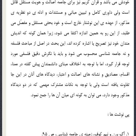
خودش مي باشد و قرآن کريم نيز براي جامعه اصالت و هويت مستقل قائل
است ولي داوري کامل و تبيين مباني و مستندات و ادله ي دو نظريه ي
مذکور، از عهده ي اين نوشتار خارج است و خود بحثي مستقل و مفصّل مي
طلبد، از اين رو به همين اندازه اکتفا مي شود، زيرا همان گونه که انديش
مندان خود نيز تصريح يا اشاره کرده اند، اين بحث در اصل از مباحث فلسفه
و نه جامعه شناسي محسوب مي شود و بايد با نگرش دقيق فلسفي مورد
توجه قرار گيرد، اما با توجه به اختلاف مبناي دانشمندان پيش گفته در معنا،
اقسام، مصاديق و نشانه هاي اصالت و اعتبار، ديدگاه هاي آنان در اين جا
تفاوت يافته است ولي با توجه به نکات مشترک مهمي که در دو ديدگاه
مذکور وجود دارد، مي توان به گونه اي ميان آن ها را جمع نمود.
پي نوشت ها :
1. آگ برن و نيم کوف، زمينه ي جامعه شناسي، ص 95.