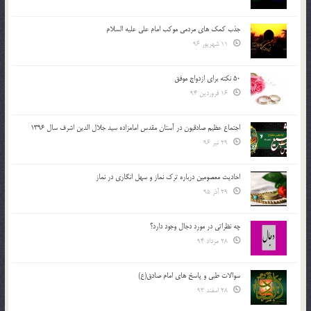
جذب کمک های مردمی موکب امام علی علیه السلام
11 شهریور 96
50 نکته برای ازدواج موفق
16 فروردین 94
اجتماع عظیم صادقیون در آستان مقدس امامزاده سید جلال الدین اشرف سال 1396
29 تیر 96
احادیث معصومین درباره ترک نماز و سهل انگاری در نماز
29 آذر 95
چه نظراتی در مورد دجال وجود دارد؟
28 مرداد 94
سوالات طبی و پاسخ های امام صادق(ع)
28 اسفند 93