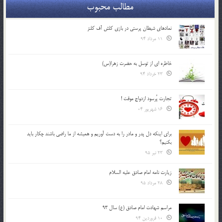
مطالب محبوب
نمادهای شیطان پرستی در بازی کلش آف کلنز
11 مرداد 94
خاطره ای از توسل به حضرت زهرا(س)
23 خرداد 94
تجارت پُرسود ازدواج موقت !
16 شهریور 04
براي اينكه دل پدر و مادر را به دست آوريم و هميشه از ما راضي باشند چكار بايد
بكنيم؟
23 تیر 95
زیارت نامه امام صادق علیه السلام
28 مرداد 95
مراسم شهادت امام صادق (ع) سال 93
10 فروردین 94