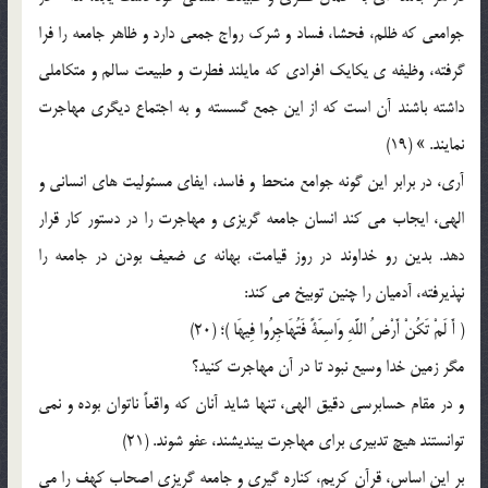
جوامعي که ظلم، فحشا، فساد و شرک رواج جمعي دارد و ظاهر جامعه را فرا
گرفته، وظيفه ي يکايک افرادي که مايلند فطرت و طبيعت سالم و متکاملي
داشته باشند آن است که از اين جمع گسسته و به اجتماع ديگري مهاجرت
نمايند. » (19)
آري، در برابر اين گونه جوامع منحط و فاسد، ايفاي مسئوليت هاي انساني و
الهي، ايجاب مي کند انسان جامعه گريزي و مهاجرت را در دستور کار قرار
دهد. بدين رو خداوند در روز قيامت، بهانه ي ضعيف بودن در جامعه را
نپذيرفته، آدميان را چنين توبيخ مي کند:
( أَ لَمْ تَکُنْ أَرْضُ اللَّهِ وَاسِعَةً فَتُهَاجِرُوا فِيهَا )؛ (20)
مگر زمين خدا وسيع نبود تا در آن مهاجرت كنيد؟
و در مقام حسابرسي دقيق الهي، تنها شايد آنان که واقعاً ناتوان بوده و نمي
توانستند هيچ تدبيري براي مهاجرت بينديشند، عفو شوند. (21)
بر اين اساس، قرآن کريم، کناره گيري و جامعه گريزي اصحاب کهف را مي