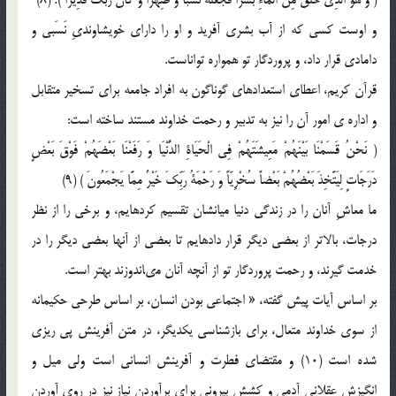
و اوست كسى كه از آب بشرى آفريد و او را داراى خويشاوندىِ نَسَبى و
دامادى قرار داد، و پروردگار تو همواره تواناست.
قرآن کريم، اعطاي استعدادهاي گوناگون به افراد جامعه براي تسخير متقابل
و اداره ي امور آن را نيز به تدبير و رحمت خداوند مستند ساخته است:
( نَحْنُ قَسَمْنَا بَيْنَهُمْ مَعِيشَتَهُمْ فِي الْحَيَاةِ الدُّنْيَا وَ رَفَعْنَا بَعْضَهُمْ فَوْقَ بَعْضٍ
دَرَجَاتٍ لِيَتَّخِذَ بَعْضُهُمْ بَعْضاً سُخْرِيّاً وَ رَحْمَةُ رَبِّکَ خَيْرٌ مِمَّا يَجْمَعُونَ‌ ) (9)
ما معاشِ آنان را در زندگى دنيا ميانشان تقسيم كرده‏ايم، و برخى را از نظر
درجات، بالاتر از بعضى ديگر قرار داده‏ايم تا بعضى از آنها بعضى ديگر را در
خدمت گيرند، و رحمت پروردگار تو از آنچه آنان مى‏اندوزند بهتر است.
بر اساس آيات پيش گفته، « اجتماعي بودن انسان، بر اساس طرحي حکيمانه
از سوي خداوند متعال، براي بازشناسي يکديگر، در متن آفرينش پي ريزي
شده است (10) و مقتضاي فطرت و آفرينش انساني است ولي ميل و
انگيزش عقلاني آدمي و کشش بيروني براي برآوردن نياز نيز در روي آوردن