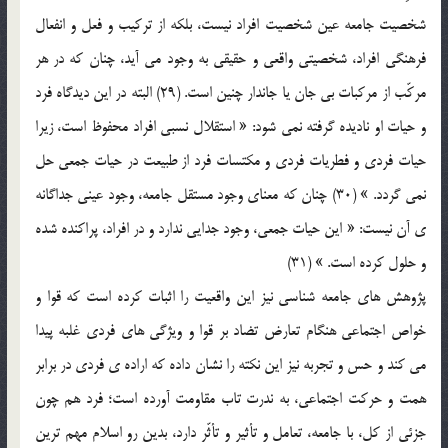
شخصيت جامعه عين شخصيت افراد نيست، بلکه از ترکيب و فعل و انفعال
فرهنگي افراد، شخصيتي واقعي و حقيقي به وجود مي آيد، چنان که در هر
مرکّب از مرکبات بي جان يا جاندار چنين است. (29) البته در اين ديدگاه فرد
و حيات او ناديده گرفته نمي شود: « استقلال نسبي افراد محفوظ است، زيرا
حيات فردي و فطريات فردي و مکتسات فرد از طبيعت در حيات جمعي حل
نمي گردد. » (30) چنان که معناي وجود مستقل جامعه، وجود عيني جداگانه
ي آن نيست: « اين حيات جمعي، وجود جدايي ندارد و در افراد، پراکنده شده
و حلول کرده است. » (31)
پژوهش هاي جامعه شناسي نيز اين واقعيت را اثبات کرده است که قوا و
خواص اجتماعي هنگام تعارض تضاد بر قوا و ويژگي هاي فردي غلبه پيدا
مي کند و حس و تجربه نيز اين نکته را نشان داده که اراده ي فردي در برابر
همت و حرکت اجتماعي، به ندرت تاب مقاومت آورده است؛ فرد هم چون
جزئي از کل، با جامعه، تعامل و تأثير و تأثّر دارد، بدين رو اسلام مهم ترين