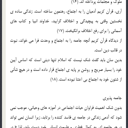
ملوک و مجتمات پرداخته اند. (16)
آري، قرآن کريم آدميان را به اجتماع، رهنمون ساخته است. زندگي ساده ي
نخستين وقتي به پيچيدگي و اختلاف گراييد، خداوند انبيا و کتاب هاي
آسماني را براي رفع اختلاف برانگيخت. (17)
از ديدگاه قرآن کريم آنچه جامعه را به اجتماع و وحدت فرا مي خواند، نبوت
در قالب دين است.
بدين سان بايد گفت شک نيست که اسلام تنها ديني است که اساس آيين
خود را بسيار صريح و روشن بر پايه ي اجتماع قرار داده است و در هيچ شأني
از شئون خود به اجتماع بي اعتنا نبوده است. (18)
جامعه پذيري
بدون شک اهميت فراوانِ حيات اجتماعي در آموزه هاي وحياني، موجب نمي
شود که آدمي زندگي در جامعه ي فاسد کننده را برتابد، زيرا انسان نمي تواند
در هر جامعه اي به کمال فطري و طبيعت انساني خود دست يابد، لذا « در