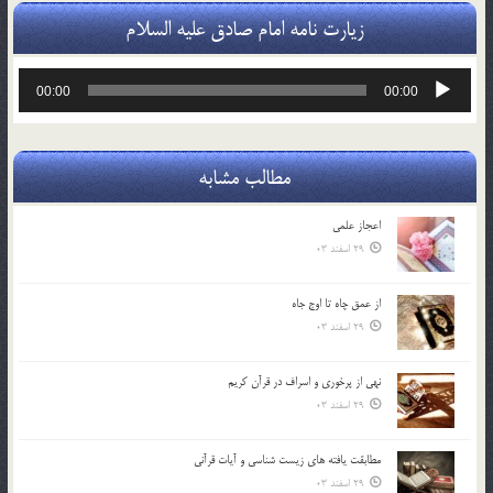
زیارت نامه امام صادق علیه السلام
پخش‌کننده
00:00
00:00
صوت
مطالب مشابه
اعجاز علمی
29 اسفند 03
از عمق چاه تا اوج جاه
29 اسفند 03
نهي از پرخوري و اسراف در قرآن کريم
29 اسفند 03
مطابقت یافته های زیست شناسی و آیات قرآنی
29 اسفند 03