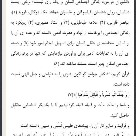
دانشوران در مورد زندگي اجتماعي انسان بر يک رأي نيستند؛ برخي زيست
شناسان، روان شناسان، فيلسوفان و مفسران همانند مک دوگال، فرويد (1)،
ابونصر فارابي، (2) علامه طباطبايي، (3) و استاد مطهري، (4) رويکرد به
زندگي اجتماعي را برخاسته از نهاد و فطرت آدمي دانسته اند و عده اي آن را
بر اساس محاسبه ي عقلي انسان براي تسهيل انجام امور خود (5) و دسته
اي آن را به تمايلات آدمي براي برآوردن نيازهايش که تنها در پرتو زندگي
اجتماعي امکان پذير است، مستند ساخته اند. (6)
قرآن کريم، تشکيل جوامع گوناگون بشري را به طراحي و جعل الهي نسبت
داده است:
( وَ جَعَلْنَاکُمْ شُعُوباً وَ قَبَائِلَ لِتَعَارَفُوا )؛ (7)
و شما را ملّت ملّت و قبيله قبيله گردانيديم تا با يكديگر شناسايى متقابل
حاصل كنيد.
و فرآيند و سازو کار آن را، پيوندهاي طبيعي نَسَبي و سببي دانسته است:
( وَ هُوَ الَّذِي خَلَقَ مِنَ الْمَاءِ بَشَراً فَجَعَلَهُ نَسَباً وَ صِهْراً وَ کَانَ رَبُّکَ قَدِيراً )؛ (8)