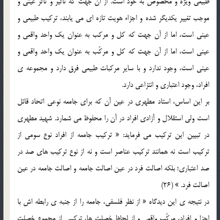
طبيعي ويژه و مخصوص به خود است. از آن جهت که تأثير و تأثّر عيني و
موجب تغيير يکديگر شده و اجزاء هويت تازه اي مي يابند، ترکيب طبيعي و
عيني است، اما از آن جهت که کل و مرکب به عنوان يک واحد واقعي و
عيني است، اما از آن جهت که کل و مرکّب به عنوان يک واحد واقعي و
عيني است، وجود ندارد و با ساير مرکبات طبيعي فرق دارد و مجموعه ي
افراد، وجود اعتباري و انتزاعي دارد.
بر اين اساس، استاد مطهري در عين آن که براي جامعه نوعي اتحاد قائل
است ولي استقلال و آزادي افراد در آن را محفوظ مي شمارد. شهيد مطهري
در تبيين اين ترکيب مي فرمايد: « ترکيب جامعه از افراد نوع سومي از
ترکيب است نه همانند ترکيب عناصر است و نه از نوع ترکيب هاي صد در
صد اعتباري؛ بلکه اصالت فرد در عين اصالت جامعه و اصالت جامعه در عين
اصالت فرد. » (26)
در نتيجه ي اين ديدگاه « از نظر فلسفي، جامعه را از جنبه ي رابطه اش با
اجزا و افراد، مرکّب واقعي و از لحاظ خصلت ها، ترکيبي از مجموع خصلت