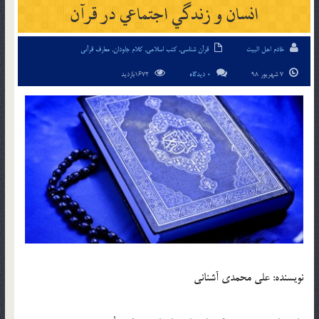
انسان و زندگي اجتماعي در قرآن
خادم اهل البیت
قرآن شناسی
,
کتب اسلامی
,
کلام جاودان
,
معارف قرآنی
7 شهریور 98
0 دیدگاه
1672بازدید
نويسنده: علي محمدي آشناني