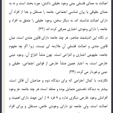
اصالت به معناي فلسفي يعني وجود حقيقي داشتن، مورد بحث است و نه به
معناي حقوقي يا روان شناسي اجتماعي، جامعه را مستقل و جدا از افراد آن
داراي اصالت ندانسته اند. به ديگر سخن، وجود حقيقي را متعلق به افراد و
جامعه را داراي وجودي اعتباري معرفي کرده اند. (33)
در نگاه اين انديشمند معاصر، هر چند جامعه داراي قانون مندي است، ميان
قانون مندي و اصالت فلسفي آن ملازمه اي نيست، زيرا اگر چه مفهوم
جامعه، مفهومي اعتباري و انتزاعي است، چون منشأ انتزاع آن، وجود عيني
خارجي است، به اعتبار همين منشأ خارجي از قوانين اجتماعي، حقيقي و
عيني برخوردار مي گردد. (34)
نگارنده، با کمال احترامي که براي ديدگاه دوم و صاحبان آن قائل است،
بيشتر به ديدگاه نخستين متمايل بوده و معتقد است: هر چند جامعه جز وجود
افرادش وجود خارجي ديگري ندارد و « فرد » از اين جهت داراي اهميت و
اصالت است، ولي جامعه نيز داراي وجودي خاص، مستقل و وراي افراد