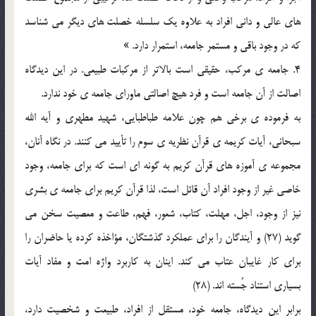
هاي عالي و داني افراد به علاوه يک سلسله خصلت هاي ديگر مي شناسد
که در وجود باقي و مستمر جامعه، استمرار دارد. »
4. جامعه ي مرکب، حقيقي است بالاتر از مرکبات طبيعي. در اين ديدگاه
اصالت از آن جامعه است و فرد هيچ اصالتي ماوراي جامعه ي خود ندارد.
به فرموده ي برخي هم چون علامه طباطبايي، شهيد مطهري و آيه الله
سبحاني، آيات کريمه ي قرآن نظريه ي سوم را تأييد مي کنند. در نگاه آنان،
مجموعه ي آموزه هاي قرآن کريم به گونه اي است که براي جامعه، وجود
خاصي غير از وجود افراد آن قائل است، لذا قرآن کريم براي جامعه ي بشري
نيز از وجود، اجل، مهلت، کتاب، شعور، فهم، طاعت و معصيت سخن مي
گويد (27) و آيندگان را براي عملکرد گذشتگان، مؤاخذه کرده يا حاضران را
براي کار غايبان عتاب مي کند. اينان به کاربرد واژه امت و مفاد آيات
بسياري استناد جُسته اند. (28)
برابرِ اين ديدگاه، جامعه خود، مستقل از افراد، طبيعت و شخصيت دارد،