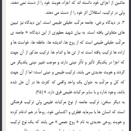
ماشين از اجزاي خود دانسته اند که اجزاء، هويت خود را از دست نمي دهند،
ولي در ترکيب، استقلال اثر خود را از دست مي دهند.
3. در ديدگاه برخي، جامعه مرکّب حقيقي طبيعي است. اين ديدگاه نيز تبيين
هاي متفاوتي يافته است. به بيان شهيد مطهري از اين ديدگاه: « جامعه ي
مرکّب حقيقي طبيعي است که از روح ها، انديشه ها، عاطفه ها، خواست ها و
اراده ها ترکيب يافته است نه از تن ها و اندام ها. ترکيب مذکور از آن جهت
که اجزا در يکديگر تأثير و تأثّر عيني دارند و موجب تغيير عيني يکديگر مي
گردند و هويت جديدي مي يابند، ترکيب طبيعي و عيني است؛ اما از آن جهت
که کل و مرکّب به عنوان يک واحد واقعي که کثرت ها در آن حل شده
باشد، وجود ندارد و با ساير مرکبات طبيعي فرق دارد. » (25)
به ديگر سخن، ترکيب جامعه از نوع مرکبات طبيعي ولي ترکيب فرهنگي
است که انسان ها با سرمايه فطري و اکتسابي خود، روحاً در هم ادغام کرده
و هويت روحي جديدي به نام « روح جمعي » مي يابند که يک نوع ترکيب