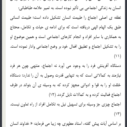
انسان به زندگي اجتماعي بي تأثير نبوده است. به تعبير علامه طباطبائي:
نطفه ي اصلي اجتماع را طبيعت انسان تشکيل داده است؛ طبيعت انساني
طبق يک الهام الهي دريافته است که براي ادامه ي حيات و تکامل، محتاج
به همکاري با ساير افراد و انجام کارهاي اجتماعي است و همين موضوع او
را به تشکيل اجتماع و تطبيق افعال خود بر وضع اجتماعي وادار نموده است.
(11)
دستگاه آفرينش فرد را به وجود مي آورد نه اجتماع، منتهي چون هر فرد
نيازمند به کمالاتي است که به تنهايي قدرت وصول به آن را ندارد؛ دستگاه
خلقت او را به قوا و ادواتي مجهز کرده که به وسيله ي آن بتواند در ظرف
اجتماع فعاليت کرده و به کمالات نايل گردد. (12)
اجتماع چيزي جز وسيله براي تسهيل نيل به تکامل افراد از راه تعاون نيست.
(13)
بر اساس آيات پيش گفته، استاد مطهري چه زيبا مي فرمايد: « خداوند انسان