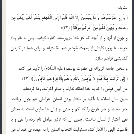
ستايد:
( وَ إِذِ اعْتَزَلْتُمُوهُمْ وَ مَا يَعْبُدُونَ إِلاَّ اللَّهَ فَأْوُوا إِلَى الْکَهْفِ يَنْشُرْ لَکُمْ رَبُّکُمْ مِنْ
رَحْمَتِهِ وَ يُهَيِّئْ لَکُمْ مِنْ أَمْرِکُمْ مِرْفَقاً ) (22)؛
و چون از آنها و از آنچه كه جز خدا مى‏پرستند كناره گرفتيد، پس به غار پناه
جوييد، تا پروردگارتان از رحمت خود بر شما بگستراند و براى شما در كارتان
گشايشى فراهم سازد.
و سخن جامعه گريزانه ي حضرت يوسف (عليه السّلام) را تأييد مي کند:
( إِنِّي تَرَکْتُ مِلَّةَ قَوْمٍ لاَ يُؤْمِنُونَ بِاللَّهِ وَ هُمْ بِالْآخِرَةِ هُمْ کَافِرُونَ‌ )؛ (23)
من آيين قومى را كه به خدا اعتقاد ندارند و منكر آخرتند، رها كرده‏ام.
بدين سان اسلام با تأکيد بر مختار بودن انسان، عواملي هم چون: وراثت،
جبر محيط و جبر تاريخ را که کم و بيش بر زبان ها جاري است به معناي
نفي اختيار از انسان ندانسته، بدون آن که تأثير عوامل نام برده را نفي و يا
فاعليت الهي را انکار کند، مسئوليت انتخاب انسان را به عهده ي خود او مي