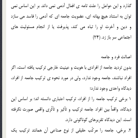
گذارد و اين عوامل را علت تامه ي افعال آدمي نمي داند. بر اين اساس نمي
توان به استناد هيچ بهانه اي، عضويت جامعه اي که آدمي را فاسد مي سازد
و دين و آخرت او را تباه مي کند، پذيرفت يا از انجام مسئوليت هاي
اجتماعي سر باز زد. (24)
اصالت فرد و جامعه
بدون ترديد جامعه از افرادي با هويت و عينيت خارجي ترکيب يافته است، اگر
افراد نباشند، جامعه وجود ندارد، ولي در مورد نحوه ي ترکيب جامعه از افراد،
ديدگاه واحدي وجود ندارد؛
1 برخي ترکيب جامعه را از افراد، ترکيب اعتباري دانسته اند؛ بر اساس اين
ديدگاه، واقعاً بين افراد جامعه ترکيب و تأثير و تأثّري واقعي صورت نگرفته
است. اين ديدگاه تقريرهاي گوناگوني دارد.
2. برخي، جامعه را مرکّب حقيقي از نوع صناعي آن همانند ترکيب يک