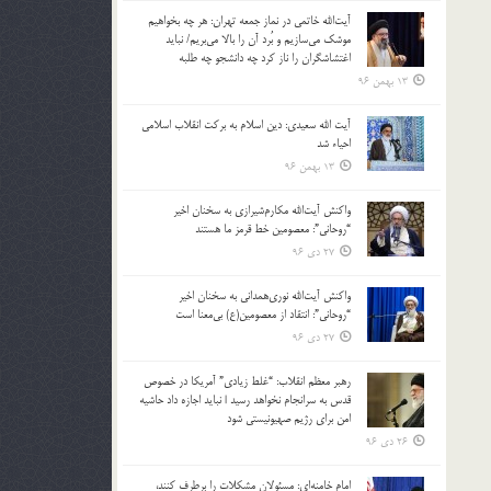
آیت‌الله خاتمی در نماز جمعه تهران: هر چه بخواهیم
موشک می‌سازیم و بُرد آن را بالا می‌بریم/ نباید
اغتشاشگران را ناز کرد چه دانشجو چه طلبه
13 بهمن 96
آیت الله سعیدی: دین اسلام به برکت انقلاب اسلامی
احیاء شد
13 بهمن 96
واکنش آیت‌الله مکارم‌شیرازی به سخنان اخیر
“روحانی”: معصومین خط قرمز ما هستند
27 دی 96
واکنش آیت‌الله نوری‌همدانی به سخنان اخیر
“روحانی”: انتقاد از معصومین(ع) بی‌معنا است
27 دی 96
رهبر معظم انقلاب: “غلط زیادی” آمریکا در خصوص
قدس به سرانجام نخواهد رسید | نباید اجازه داد حاشیه
امن برای رژیم صهیونیستی شود
26 دی 96
امام خامنه‌ای: مسئولان مشکلات را برطرف کنند،