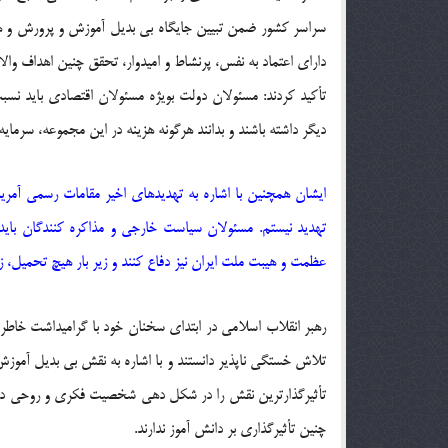
سراسر کشور ضمن تبیین جایگاه بی بدیل آموزش و پرورش و همچن
دارای اعتماد به نفس، پرنشاط و امیدوار، تحقق چنین اهداف وا
تأکید کردند: مسئولان دولت بویژه مسئولان اقتصادی باید نس
دیگر داشته باشند و بدانند هرگونه هزینه در این مجموعه، سرمای
ایشان همچنین با اشاره به تهدیدهای اخیر مقامات رسمی آمریک
تهدید نیستم. مسئولان سیاست خارجی و مذاکره کنندگان باید 
عظمت و هیبت ملت ایران نیز دفاع کنند و زیر بار هیچ تحمیل، زو
رهبر انقلاب اسلامی در ابتدای سخنان خود با گرامیداشت خاطر
تلاش خستگی ناپذیر دانستند و با اشاره به نقش بی بدیل آموزش
تأثیرگذارترین نقش را در شکل دهی شخصیت فکری و روحی دانش
چنین تأثیرگذاری بر دانش آموز ندارند.