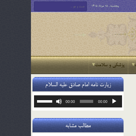
پنجشنبه , 15 مرداد 1405
پزشکی و سلامت
زیارت نامه امام صادق علیه السلام
پخش‌کننده
برای
00:00
00:00
صوت
افزایش
یا
کاهش
صدا
مطالب مشابه
از
کلیدهای