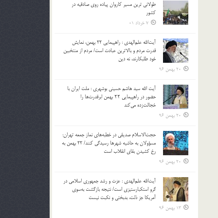
طولانی ترین مسیر کاروان پیاده روی صادقیه در
بالا
کشور
و
7 خرداد 01
پایین
استفاده
آیت‌الله علم‌الهدی : راهپیمایی 22 بهمن، نمایش
کنید.
قدرت مردم و بالاترین عبادت است/ مردم از منتخبین
خود طلبکارند، نه دین
20 بهمن 96
آیت الله سید هاشم حسینی بوشهری : ملت ایران با
حضور در راهپیمایی ۲۲ بهمن ابرقدرت‌ها را
خجالت‌زده می‌کند
20 بهمن 96
حجت‌الاسلام صدیقی در خطبه‌های نماز جمعه تهران:
مسؤولان به حاشیه شهرها رسیدگی کنند/ 22 بهمن به
رخ کشیدن بقای انقلاب است
20 بهمن 96
آیت‌الله علم‌الهدی : عزت و رشد جمهوری اسلامی در
گرو استکبارستیزی است/ نتیجه بازگشت به‌سوی
آمریکا جز ذلت، بدبختی و نکبت نیست
13 بهمن 96