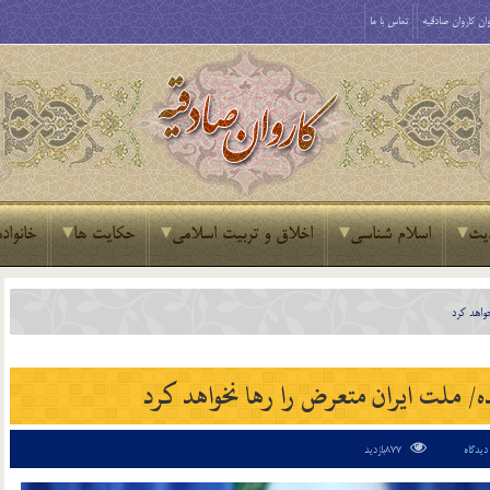
ان کاروان صادقیه
تماس با ما
یث
اسلام شناسی
اخلاق و تربیت اسلامی
حکایت ها
خانواده
واهد کرد
ه/ ملت ایران متعرض را رها نخواهد کرد
877بازدید