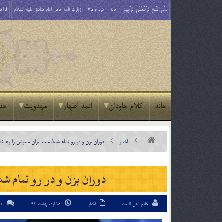
بِسْمِ اللَّـهِ الرَّحْمَـٰنِ الرَّحِيمِ
خانه
درباره ما
زیارت نامه خاص امام صادق علیه السلام
فراخو
خانه
کلام جاودان
ائمه اطهار
مهدویت
حد
اخبار
دوران بزن و در رو تمام شده/ ملت ایران متعرض را رها نخ
دوران بزن و در رو تمام شد
خادم اهل البیت
اخبار
16 اردیبهشت 94
0 دیدگاه