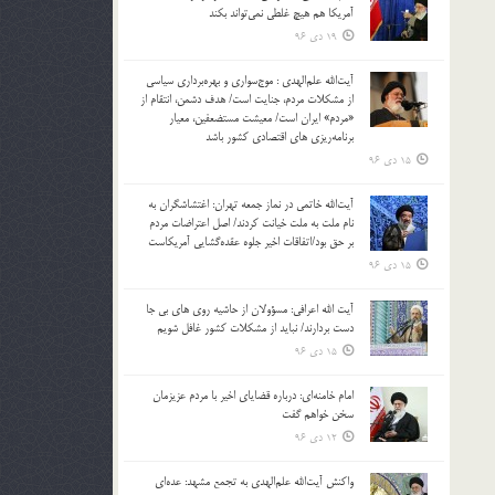
آمریکا هم هیچ غلطی نمی‌تواند بکند
19 دی 96
آیت‌الله علم‌الهدی : موج‌سواری و بهره‌برداری سیاسی
از مشکلات مردم، جنایت است/ هدف دشمن، انتقام از
«مردم» ایران است/ معیشت مستضعفین، معیار
برنامه‌ریزی های اقتصادی کشور باشد
15 دی 96
آیت‌الله خاتمی در نماز جمعه تهران: اغتشاشگران به
نام ملت به ملت خیانت کردند/ اصل اعتراضات مردم
بر حق بود/اتفاقات اخیر جلوه عقده‌گشایی آمریکاست
15 دی 96
آیت الله اعرافی: مسؤولان از حاشیه روی های بی جا
دست بردارند/ نباید از مشکلات کشور غافل شویم
15 دی 96
امام خامنه‌ای: درباره قضایای اخیر با مردم عزیزمان
سخن خواهم گفت
12 دی 96
واکنش آیت‌الله علم‌الهدی به تجمع مشهد: عده‌ای