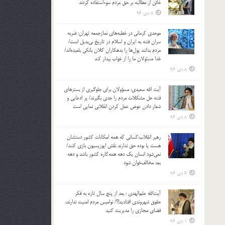
خائن از مطالبه بر حق مردم سوءاستفاده کردند
8 دی 96
موحدی کرمانی در خطبه‌های نمازجمعه تهران: ضربه‌
سران فتنه به ایران و اسلام در تاریخ بی‌بدیل است/
مردم بدانند پول‌ها را بدهکاران کلان بانکی بلعیده‌اند/
خدا مسئولان ما را از خواب بیدار کند
8 دی 96
آیت الله سعیدی: مسؤولان برای جلوگیری از بسترهای
فتنه حل مشکلات مردم را جدی بگیرند/ پر ادعایی و
شعار دادن عوض عمل کردن انقلابی نمایی است
8 دی 96
رهبر انقلاب:کسانی که همه امکانات کشور دستشان
هست یا بوده حق ندارند نقش اپوزیسیون بازی کنند/
نمی‌شود انسان یک‌ دهه همه‌کاره کشور باشد و دهه
بعد مخالف‌خوان شود
6 دی 96
آیت‌الله علم‌الهدی : بعد از پنج سال تازه به فکر
حقوق شهروندی افتادید!؟/ نوامیس مردم امنیت ندارند،
فضای مجازی را مدیریت کنید
1 دی 96