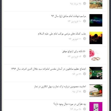
28 مرداد 95
مراسم شهادت امام صادق (ع) سال 93
10 فروردین 94
جذب کمک های مردمی موکب امام علی علیه السلام
11 شهریور 96
50 نکته برای ازدواج موفق
16 فروردین 94
اجتماع عظیم صادقیون در آستان مقدس امامزاده سید جلال الدین اشرف سال 1396
29 تیر 96
احادیث معصومین درباره ترک نماز و سهل انگاری در نماز
29 آذر 95
چه نظراتی در مورد دجال وجود دارد؟
28 مرداد 94