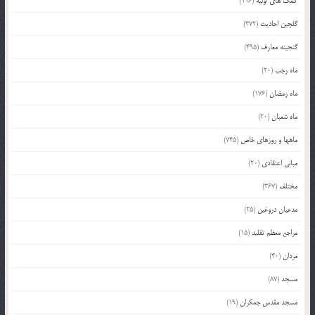
کمک های اولیه
(116)
گلچین احادیث
(372)
گنجینه معارف
(495)
ماه رجب
(20)
ماه رمضان
(176)
ماه شعبان
(20)
ماهها و روزهای خاص
(745)
مبانی اعتقادی
(20)
مختلف
(367)
مدعیان دروغین
(25)
مراجع معظم تقلید
(15)
مردان
(40)
مسجد
(87)
مسجد مقدس جمکران
(19)