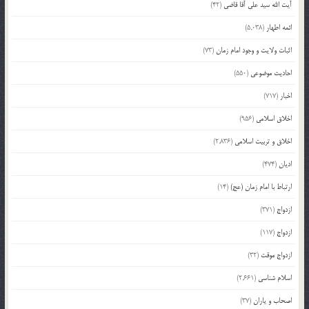
آیت الله سید علی آقا قاضی
(42)
ائمه اطهار
(5,038)
اثبات ولایت و وجود امام زمان
(73)
احادیث موضوعی
(550)
اخبار
(717)
اخلاق اسلامی
(956)
اخلاق و تربیت اسلامی
(2,836)
ادیان
(474)
ارتباط با امام زمان (عج)
(14)
ازدواج
(371)
ازدواج
(117)
ازدواج موقت
(32)
اسلام شناسی
(2,661)
اصحاب و یاران
(37)