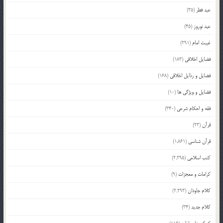
عید فطر
(35)
عید نوروز
(45)
غیبت امام
(291)
فضایل اخلاقی
(183)
فضایل و رذایل اخلاقی
(168)
فضایل و ویژگی ها
(10)
فقه و احکام شرعی
(340)
قرآن
(23)
قرآن شناسی
(1,861)
کتب اسلامی
(2,295)
کرامات و معجزات
(9)
کلام جاودان
(2,293)
کلام جدید
(34)