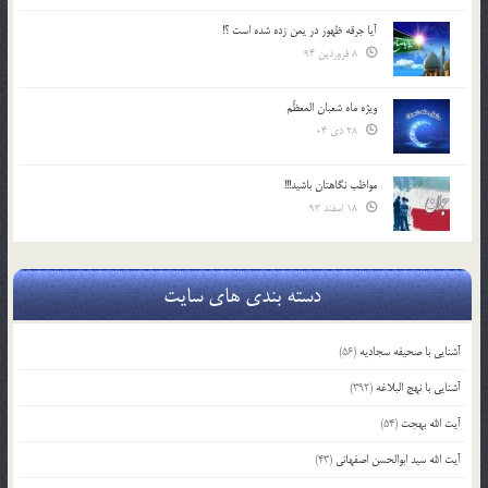
آیا جرقه ظهور در یمن زده شده است ؟!
8 فروردین 94
ویژه ماه شعبان المعظّم
28 دی 04
مواظب نگاهتان باشید!!!
18 اسفند 93
دسته بندی های سایت
آشنایی با صحیفه سجادیه
(56)
آشنایی با نهج البلاغه
(392)
آیت الله بهجت
(54)
آیت الله سید ابوالحسن اصفهانی
(43)