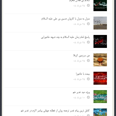
سلام ای هلال محرم
25 خرداد 05
منزل به منزل با کاروان حسین بن علی علیه السلام
25 خرداد 05
پاسخ امام زمان علیه السلام به چند شبهه عاشورایی
25 خرداد 05
من سرزمین کربلا
25 خرداد 05
بیعت با عاشورا
25 خرداد 05
ویژه عید غدیر خم
10 خرداد 05
کامل ترین پیام غدیر ترجمه روان از خطابه جهانی پیامبر اکرم در غدیر خم