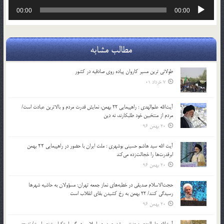
پخش‌کننده
00:00
00:00
صوت
مطالب مشابه
طولانی ترین مسیر کاروان پیاده روی صادقیه در کشور
7 خرداد 01
آیت‌الله علم‌الهدی : راهپیمایی 22 بهمن، نمایش قدرت مردم و بالاترین عبادت است/
مردم از منتخبین خود طلبکارند، نه دین
20 بهمن 96
آیت الله سید هاشم حسینی بوشهری : ملت ایران با حضور در راهپیمایی ۲۲ بهمن
ابرقدرت‌ها را خجالت‌زده می‌کند
20 بهمن 96
حجت‌الاسلام صدیقی در خطبه‌های نماز جمعه تهران: مسؤولان به حاشیه شهرها
رسیدگی کنند/ 22 بهمن به رخ کشیدن بقای انقلاب است
20 بهمن 96
آیت‌الله علم‌الهدی : عزت و رشد جمهوری اسلامی در گرو استکبارستیزی است/ نتیجه