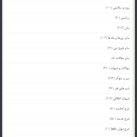
روزه و سلامتی
(101)
زرتشتی
(40)
زنان
(317)
سایر روزها و ماه ها
(103)
سایر فروع دین
(72)
سایر مقالات
(5)
سوالات و شبهات
(420)
سیر و سلوک
(274)
شب های قدر
(46)
شبهات اخلاقی
(217)
شرح احادیث
(51)
شرح حدیث
(550)
شرح دیوان حافظ
(11)