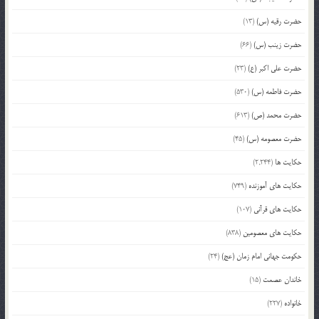
حضرت رقیه (س)
(13)
حضرت زینب (س)
(66)
حضرت علی اکبر (ع)
(23)
حضرت فاطمه (س)
(530)
حضرت محمد (ص)
(613)
حضرت معصومه (س)
(45)
حکایت ها
(2,244)
حکایت های آموزنده
(749)
حکایت های قرآنی
(107)
حکایت های معصومین
(838)
حکومت جهانی امام زمان (عج)
(24)
خاندان عصمت
(15)
خانواده
(227)