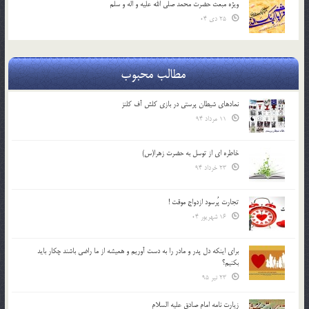
ویژه مبعث حضرت محمد صلی الله علیه و اله و سلم
25 دی 04
مطالب محبوب
نمادهای شیطان پرستی در بازی کلش آف کلنز
11 مرداد 94
خاطره ای از توسل به حضرت زهرا(س)
23 خرداد 94
تجارت پُرسود ازدواج موقت !
16 شهریور 04
براي اينكه دل پدر و مادر را به دست آوريم و هميشه از ما راضي باشند چكار بايد
بكنيم؟
23 تیر 95
زیارت نامه امام صادق علیه السلام