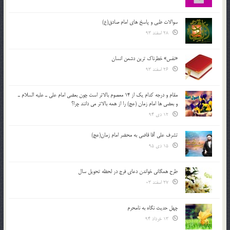
سوالات طبی و پاسخ های امام صادق(ع)
28 اسفند 93
«نفس» خطرناک ترین دشمن انسان
26 اسفند 93
مقام و درجه كدام يك از 14 معصوم بالاتر است چون بعضي امام علي ـ عليه السلام ـ
و بعضي ها امام زمان (عج) را از همه بالاتر مي دانند چرا؟
12 دی 94
تشرف علي آقا قاضي به محضر امام زمان(عج)
15 دی 95
طرح همگانی خواندن دعای فرج در لحظه تحویل سال
27 اسفند 03
چهل حدیث نگاه به نامحرم
13 خرداد 94