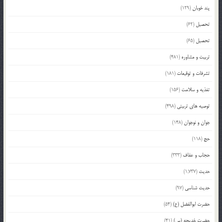
پند خوبان
(129)
تحصیل
(62)
تحصیل
(65)
تربیت و مشاوره
(481)
تشرفات و توقیعات
(181)
تغذیه و سلامت
(156)
توصیه های تربیتی
(498)
جوان و نوجوان
(148)
حج
(118)
حجاب و عفاف
(333)
حدیث
(1,737)
حدیث شناسی
(97)
حضرت ابوالفضل (ع)
(54)
حضرت خدیجه (س)
(41)