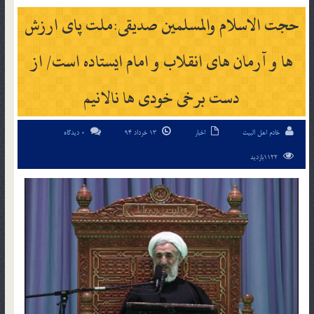
حجت الاسلام والمسلمین صدیقی:ملت پای ارزش
ها و آرمان های انقلاب و امام ایستاده است/ از
دست برخی خودی ها نالانیم
خادم اهل البیت
اخبار
13 خرداد 94
0 دیدگاه
1122بازدید