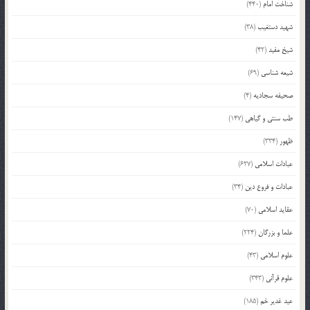
شناخت امام
(440)
شهید دستغیب
(38)
شیخ مفید
(42)
شیعه شناسی
(69)
صحیفه سجادیه
(4)
طب سنتی و گیاهی
(147)
ظهور
(334)
عبادات اسلامی
(627)
عبادات و فروع دین
(34)
عقاید اسلامی
(70)
علما و بزرگان
(224)
علوم اسلامی
(43)
علوم قرآنی
(343)
عید غدیر خم
(185)