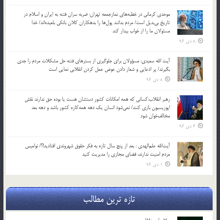
موحدی کرمانی در خطبه‌های نمازجمعه تهران: ضربه‌ سران فتنه به ایران و اسلام در
تاریخ بی‌بدیل است/ مردم بدانند پول‌ها را بدهکاران کلان بانکی بلعیده‌اند/ خدا
مسئولان ما را از خواب بیدار کند
8 دی 96
آیت الله سعیدی: مسؤولان برای جلوگیری از بسترهای فتنه حل مشکلات مردم را جدی
بگیرند/ پر ادعایی و شعار دادن عوض عمل کردن انقلابی نمایی است
8 دی 96
رهبر انقلاب:کسانی که همه امکانات کشور دستشان هست یا بوده حق ندارند نقش
اپوزیسیون بازی کنند/ نمی‌شود انسان یک‌ دهه همه‌کاره کشور باشد و دهه بعد
مخالف‌خوان شود
6 دی 96
آیت‌الله علم‌الهدی : بعد از پنج سال تازه به فکر حقوق شهروندی افتادید!؟/ نوامیس
مردم امنیت ندارند، فضای مجازی را مدیریت کنید
1 دی 96
تازه ترین مطالب