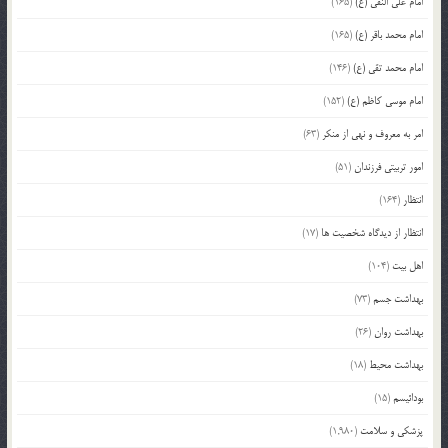
امام علی النقی (ع)
(165)
امام محمد باقر (ع)
(165)
امام محمد تقی (ع)
(146)
امام موسی کاظم (ع)
(152)
امر به معروف و نهی از منکر
(63)
امور تربیتی فرزندان
(51)
انتظار
(164)
انتظار از دیدگاه شخصیت ها
(17)
اهل بیت
(104)
بهداشت جسم
(73)
بهداشت روان
(26)
بهداشت محیط
(18)
بودائیسم
(15)
پزشکی و سلامت
(1,980)