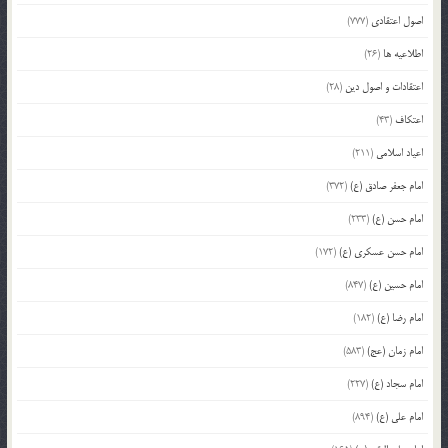
اصول اعتقادی
(777)
اطلاعیه ها
(26)
اعتقادات و اصول دین
(28)
اعتکاف
(43)
اعیاد اسلامی
(211)
امام جعفر صادق (ع)
(372)
امام حسن (ع)
(233)
امام حسن عسکری (ع)
(172)
امام حسین (ع)
(847)
امام رضا (ع)
(182)
امام زمان (عج)
(583)
امام سجاد (ع)
(227)
امام علی (ع)
(894)