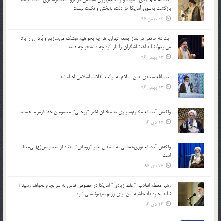
بازگشت به‌سوی آمریکا جز ذلت، بدبختی و نکبت نیست
13 بهمن 96
آیت‌الله خاتمی در نماز جمعه تهران: هر چه بخواهیم موشک می‌سازیم و بُرد آن را بالا
می‌بریم/ نباید اغتشاشگران را ناز کرد چه دانشجو چه طلبه
13 بهمن 96
آیت الله سعیدی: دین اسلام به برکت انقلاب اسلامی احیاء شد
13 بهمن 96
واکنش آیت‌الله مکارم‌شیرازی به سخنان اخیر “روحانی”: معصومین خط قرمز ما هستند
27 دی 96
واکنش آیت‌الله نوری‌همدانی به سخنان اخیر “روحانی”: انتقاد از معصومین(ع) بی‌معنا
است
27 دی 96
رهبر معظم انقلاب: “غلط زیادی” آمریکا در خصوص قدس به سرانجام نخواهد رسید |
نباید اجازه داد حاشیه امن برای رژیم صهیونیستی شود
26 دی 96