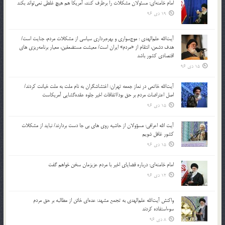
امام خامنه‌ای: مسئولان مشکلات را برطرف کنند، آمریکا هم هیچ غلطی نمی‌تواند بکند
19 دی 96
آیت‌الله علم‌الهدی : موج‌سواری و بهره‌برداری سیاسی از مشکلات مردم، جنایت است/
هدف دشمن، انتقام از «مردم» ایران است/ معیشت مستضعفین، معیار برنامه‌ریزی های
اقتصادی کشور باشد
15 دی 96
آیت‌الله خاتمی در نماز جمعه تهران: اغتشاشگران به نام ملت به ملت خیانت کردند/
اصل اعتراضات مردم بر حق بود/اتفاقات اخیر جلوه عقده‌گشایی آمریکاست
15 دی 96
آیت الله اعرافی: مسؤولان از حاشیه روی های بی جا دست بردارند/ نباید از مشکلات
کشور غافل شویم
15 دی 96
امام خامنه‌ای: درباره قضایای اخیر با مردم عزیزمان سخن خواهم گفت
12 دی 96
واکنش آیت‌الله علم‌الهدی به تجمع مشهد: عده‌ای خائن از مطالبه بر حق مردم
سوءاستفاده کردند
8 دی 96