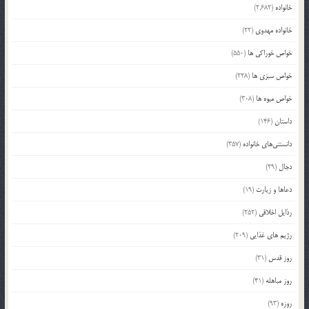
خانواده
(2,682)
خانواده مهدوی
(22)
خواص خوراکی ها
(550)
خواص سبزی ها
(228)
خواص میوه ها
(308)
داستان
(146)
دانستنی‌های خانواده
(357)
دجال
(29)
دعاها و زیارت
(19)
رذایل اخلاقی
(252)
رژیم های غذایی
(209)
روز قدس
(31)
روز مباهله
(41)
روزه
(93)