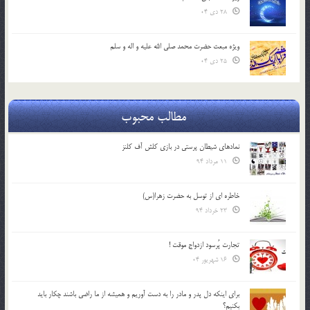
28 دی 04
ویژه مبعث حضرت محمد صلی الله علیه و اله و سلم
25 دی 04
مطالب محبوب
نمادهای شیطان پرستی در بازی کلش آف کلنز
11 مرداد 94
خاطره ای از توسل به حضرت زهرا(س)
23 خرداد 94
تجارت پُرسود ازدواج موقت !
16 شهریور 04
براي اينكه دل پدر و مادر را به دست آوريم و هميشه از ما راضي باشند چكار بايد
بكنيم؟