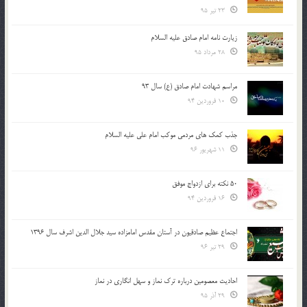
23 تیر 95
زیارت نامه امام صادق علیه السلام
28 مرداد 95
مراسم شهادت امام صادق (ع) سال 93
10 فروردین 94
جذب کمک های مردمی موکب امام علی علیه السلام
11 شهریور 96
50 نکته برای ازدواج موفق
16 فروردین 94
اجتماع عظیم صادقیون در آستان مقدس امامزاده سید جلال الدین اشرف سال 1396
29 تیر 96
احادیث معصومین درباره ترک نماز و سهل انگاری در نماز
29 آذر 95