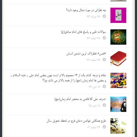
چه نظراتی در مورد دجال وجود دارد؟
28 مرداد 94
سوالات طبی و پاسخ های امام صادق(ع)
28 اسفند 93
«نفس» خطرناک ترین دشمن انسان
26 اسفند 93
مقام و درجه كدام يك از 14 معصوم بالاتر است چون بعضي امام علي ـ عليه السلام ـ
و بعضي ها امام زمان (عج) را از همه بالاتر مي دانند چرا؟
12 دی 94
تشرف علي آقا قاضي به محضر امام زمان(عج)
15 دی 95
طرح همگانی خواندن دعای فرج در لحظه تحویل سال
27 اسفند 03