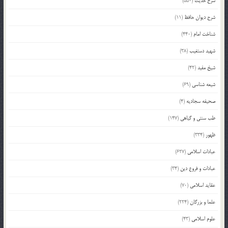
شرح حدیث
(550)
شرح دیوان حافظ
(11)
شناخت امام
(440)
شهید دستغیب
(38)
شیخ مفید
(42)
شیعه شناسی
(69)
صحیفه سجادیه
(4)
طب سنتی و گیاهی
(147)
ظهور
(334)
عبادات اسلامی
(627)
عبادات و فروع دین
(34)
عقاید اسلامی
(70)
علما و بزرگان
(224)
علوم اسلامی
(43)