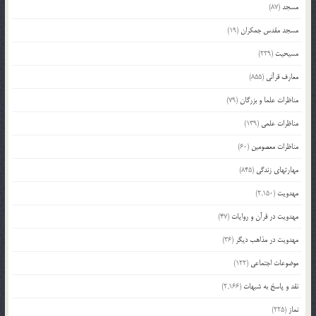
مسجد
(87)
مسجد مقدس جمکران
(19)
مسیحیت
(229)
معارف قرآنی
(855)
مناظرات علما و بزرگان
(79)
مناظرات علمی
(139)
مناظرات معصومین
(60)
مهارتهای زندگی
(845)
مهدویت
(2,150)
مهدویت در قرآن و روایات
(47)
مهدویت در مذاهب دیگر
(36)
موضوعات اجتماعی
(122)
نقد و پاسخ به شبهات
(2,166)
نماز
(225)