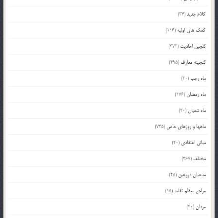
کلام جدید
(34)
کمک های اولیه
(116)
گلچین احادیث
(372)
گنجینه معارف
(495)
ماه رجب
(20)
ماه رمضان
(176)
ماه شعبان
(20)
ماهها و روزهای خاص
(745)
مبانی اعتقادی
(20)
مختلف
(367)
مدعیان دروغین
(25)
مراجع معظم تقلید
(15)
مردان
(40)