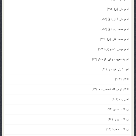
امام علی (ع)
(894)
امام علی النقی (ع)
(165)
امام محمد باقر (ع)
(165)
امام محمد تقی (ع)
(146)
امام موسی کاظم (ع)
(152)
امر به معروف و نهی از منکر
(63)
امور تربیتی فرزندان
(51)
انتظار
(164)
انتظار از دیدگاه شخصیت ها
(17)
اهل بیت
(104)
بهداشت جسم
(73)
بهداشت روان
(26)
بهداشت محیط
(18)