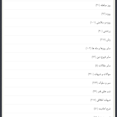
روز مباهله
(41)
روزه
(93)
روزه و سلامتی
(101)
زرتشتی
(40)
زنان
(317)
سایر روزها و ماه ها
(103)
سایر فروع دین
(72)
سایر مقالات
(5)
سوالات و شبهات
(420)
سیر و سلوک
(274)
شب های قدر
(46)
شبهات اخلاقی
(217)
شرح احادیث
(51)