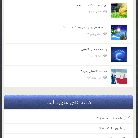
چهل حدیث نگاه به نامحرم
13 خرداد 94
آیا جرقه ظهور در یمن زده شده است ؟!
8 فروردین 94
ویژه ماه شعبان المعظّم
28 دی 04
مواظب نگاهتان باشید!!!
18 اسفند 93
دسته بندی های سایت
آشنایی با صحیفه سجادیه
(56)
آشنایی با نهج البلاغه
(392)