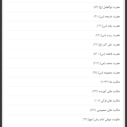
حضرت ابوالفضل (ع)
(54)
حضرت خدیجه (س)
(41)
حضرت رقیه (س)
(13)
حضرت زینب (س)
(66)
حضرت علی اکبر (ع)
(23)
حضرت فاطمه (س)
(530)
حضرت محمد (ص)
(613)
حضرت معصومه (س)
(45)
حکایت ها
(2,244)
حکایت های آموزنده
(749)
حکایت های قرآنی
(107)
حکایت های معصومین
(838)
حکومت جهانی امام زمان (عج)
(24)