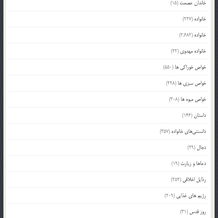
خاندان عصمت
(15)
خانواده
(227)
خانواده
(2,682)
خانواده مهدوی
(22)
خواص خوراکی ها
(550)
خواص سبزی ها
(228)
خواص میوه ها
(308)
داستان
(146)
دانستنی‌های خانواده
(357)
دجال
(29)
دعاها و زیارت
(19)
رذایل اخلاقی
(252)
رژیم های غذایی
(209)
روز قدس
(31)