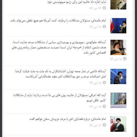
نباید اجازه داد حاشیه امن برای رژیم صهیونیستی شود
26 دی 96
امام خامنه‌ای: مسئولان مشکلات را برطرف کنند، آمریکا هم هیچ غلطی نمی‌تواند بکند
19 دی 96
آیت‌الله علم‌الهدی : موج‌سواری و بهره‌برداری سیاسی از مشکلات مردم، جنایت است/
هدف دشمن، انتقام از «مردم» ایران است/ معیشت مستضعفین، معیار برنامه‌ریزی های
اقتصادی کشور باشد
15 دی 96
آیت‌الله خاتمی در نماز جمعه تهران: اغتشاشگران به نام ملت به ملت خیانت کردند/
اصل اعتراضات مردم بر حق بود/اتفاقات اخیر جلوه عقده‌گشایی آمریکاست
15 دی 96
آیت الله اعرافی: مسؤولان از حاشیه روی های بی جا دست بردارند/ نباید از مشکلات
کشور غافل شویم
15 دی 96
امام خامنه‌ای: درباره قضایای اخیر با مردم عزیزمان سخن خواهم گفت
12 دی 96