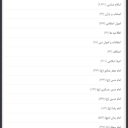
اسلام شناسی
(2,661)
اصحاب و یاران
(37)
اصول اعتقادی
(777)
اطلاعیه ها
(26)
اعتقادات و اصول دین
(28)
اعتکاف
(43)
اعیاد اسلامی
(211)
امام جعفر صادق (ع)
(372)
امام حسن (ع)
(233)
امام حسن عسکری (ع)
(172)
امام حسین (ع)
(847)
امام رضا (ع)
(182)
امام زمان (عج)
(583)
امام سجاد (ع)
(227)