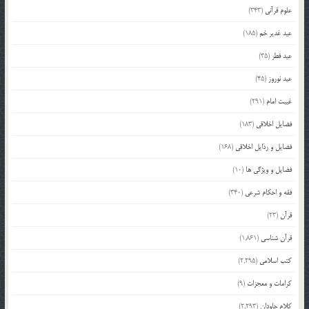
علوم قرآنی
(343)
عید غدیر خم
(185)
عید فطر
(35)
عید نوروز
(45)
غیبت امام
(291)
فضایل اخلاقی
(183)
فضایل و رذایل اخلاقی
(168)
فضایل و ویژگی ها
(10)
فقه و احکام شرعی
(340)
قرآن
(23)
قرآن شناسی
(1,861)
کتب اسلامی
(2,295)
کرامات و معجزات
(9)
کلام جاودان
(2,293)