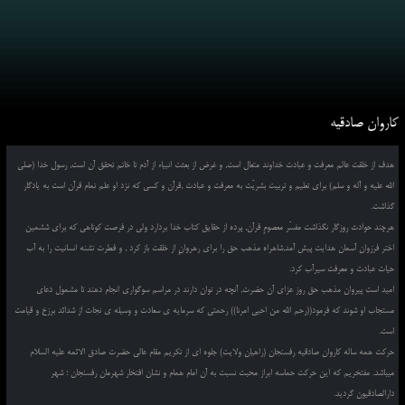
کاروان صادقیه
هدف از خلقت عالم معرفت و عبادت خداوند متعال است, و غرض از بعثت انبیاء از آدم تا خاتم تحقق آن است, رسول خدا (صلی
الله علیه و آله و سلم) برای تعلیم و تربیت بشریّت به معرفت و عبادت ,قرآن و کسی که نزد او علم تمام قرآن است به یادگار
گذاشت.
هرچند حوادث روزگار نگذاشت مفسّر معصومِ قرآن, پرده از حقایق کتاب خدا بردارد ولی در فرصت کوتاهی که برای ششمین
اختر فرزوان آسمان هدایت پیش آمد,شاهراه مذهب حق را برای رهروانِ از خلقت باز کرد , و فطرت تشنه انسانیت را به آب
حیات عبادت و معرفت سیرآب کرد.
امید است پیروان مذهب حق روز عزای آن حضرت, آنچه در توان دارند در مراسم سوگواری انجام دهند تا مشمول دعای
مستجاب او شوند که فرمود((رحم الله من احیی امرنا)) رحمتی که سرمایه ی سعادت و وسیله ی نجات از شدائد برزخ و قیامت
است.
حرکت همه ساله کاروان صادقیه رفسنجان (راهیان ولایت) جلوه ای از تکریم مقام عالی حضرت صادق الائمه علیه السلام
میباشد. مفتخریم که این حرکت حماسه ابراز محبت نسبت به آن امام همام و نشان افتخار شهرمان رفسنجان ؛ شهر
دارالصادقیون گردید.