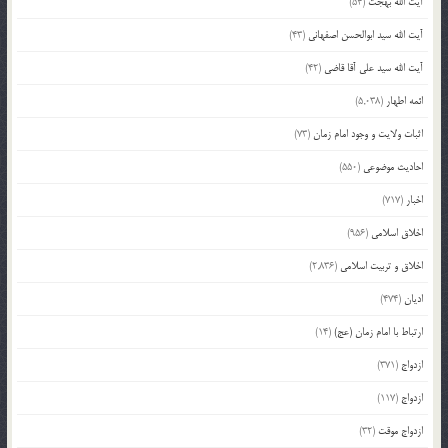
آیت الله بهجت
(54)
آیت الله سید ابوالحسن اصفهانی
(43)
آیت الله سید علی آقا قاضی
(42)
ائمه اطهار
(5,038)
اثبات ولایت و وجود امام زمان
(73)
احادیث موضوعی
(550)
اخبار
(717)
اخلاق اسلامی
(956)
اخلاق و تربیت اسلامی
(2,836)
ادیان
(474)
ارتباط با امام زمان (عج)
(14)
ازدواج
(371)
ازدواج
(117)
ازدواج موقت
(32)