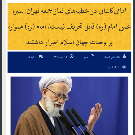
امامی‌کاشانی در خطبه‌های نماز جمعه تهران: سیره
عملی امام (ره) قابل تحریف نیست/ امام (ره) همواره
بر وحدت جهان اسلام اصرار داشتند
خادم اهل البیت
اخبار
15 خرداد 94
0 دیدگاه
1623بازدید