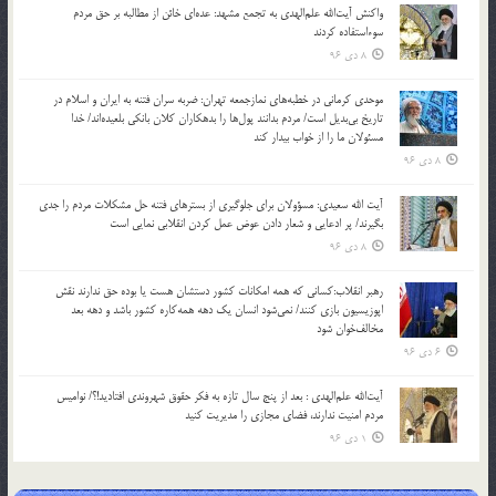
واکنش آیت‌الله علم‌الهدی به تجمع مشهد: عده‌ای خائن از مطالبه بر حق مردم
سوءاستفاده کردند
8 دی 96
موحدی کرمانی در خطبه‌های نمازجمعه تهران: ضربه‌ سران فتنه به ایران و اسلام در
تاریخ بی‌بدیل است/ مردم بدانند پول‌ها را بدهکاران کلان بانکی بلعیده‌اند/ خدا
مسئولان ما را از خواب بیدار کند
8 دی 96
آیت الله سعیدی: مسؤولان برای جلوگیری از بسترهای فتنه حل مشکلات مردم را جدی
بگیرند/ پر ادعایی و شعار دادن عوض عمل کردن انقلابی نمایی است
8 دی 96
رهبر انقلاب:کسانی که همه امکانات کشور دستشان هست یا بوده حق ندارند نقش
اپوزیسیون بازی کنند/ نمی‌شود انسان یک‌ دهه همه‌کاره کشور باشد و دهه بعد
مخالف‌خوان شود
6 دی 96
آیت‌الله علم‌الهدی : بعد از پنج سال تازه به فکر حقوق شهروندی افتادید!؟/ نوامیس
مردم امنیت ندارند، فضای مجازی را مدیریت کنید
1 دی 96