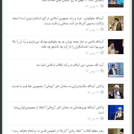
رسیدگی کنند/ 22 بهمن به رخ کشیدن بقای انقلاب است
20 بهمن 96
آیت‌الله علم‌الهدی : عزت و رشد جمهوری اسلامی در گرو استکبارستیزی است/ نتیجه
بازگشت به‌سوی آمریکا جز ذلت، بدبختی و نکبت نیست
13 بهمن 96
آیت‌الله خاتمی در نماز جمعه تهران: هر چه بخواهیم موشک می‌سازیم و بُرد آن را بالا
می‌بریم/ نباید اغتشاشگران را ناز کرد چه دانشجو چه طلبه
13 بهمن 96
آیت الله سعیدی: دین اسلام به برکت انقلاب اسلامی احیاء شد
13 بهمن 96
واکنش آیت‌الله مکارم‌شیرازی به سخنان اخیر “روحانی”: معصومین خط قرمز ما هستند
27 دی 96
واکنش آیت‌الله نوری‌همدانی به سخنان اخیر “روحانی”: انتقاد از معصومین(ع) بی‌معنا
است
27 دی 96
رهبر معظم انقلاب: “غلط زیادی” آمریکا در خصوص قدس به سرانجام نخواهد رسید |