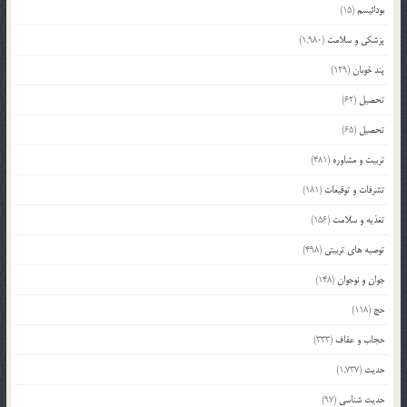
بودائیسم
(15)
پزشکی و سلامت
(1,980)
پند خوبان
(129)
تحصیل
(62)
تحصیل
(65)
تربیت و مشاوره
(481)
تشرفات و توقیعات
(181)
تغذیه و سلامت
(156)
توصیه های تربیتی
(498)
جوان و نوجوان
(148)
حج
(118)
حجاب و عفاف
(333)
حدیث
(1,737)
حدیث شناسی
(97)