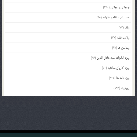
نوجوانان و جوانان
(440)
همسران و تفاهم خانواده
(68)
وقف
(77)
ولایت فقیه
(37)
ویتامین ها
(89)
ویژه امامزاده سید جلال الدین
(16)
ویژه کاروان صادقیه
(30)
ویژه نامه ها
(135)
یهودیت
(194)