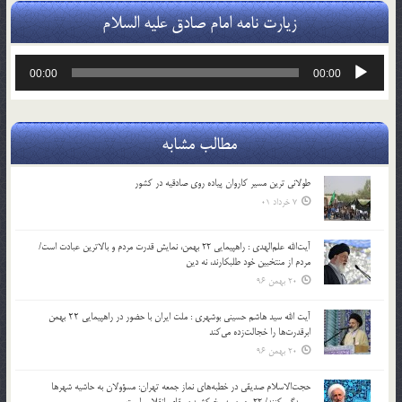
زیارت نامه امام صادق علیه السلام
پخش‌کننده
00:00
00:00
صوت
مطالب مشابه
طولانی ترین مسیر کاروان پیاده روی صادقیه در کشور
7 خرداد 01
آیت‌الله علم‌الهدی : راهپیمایی 22 بهمن، نمایش قدرت مردم و بالاترین عبادت است/
مردم از منتخبین خود طلبکارند، نه دین
20 بهمن 96
آیت الله سید هاشم حسینی بوشهری : ملت ایران با حضور در راهپیمایی ۲۲ بهمن
ابرقدرت‌ها را خجالت‌زده می‌کند
20 بهمن 96
حجت‌الاسلام صدیقی در خطبه‌های نماز جمعه تهران: مسؤولان به حاشیه شهرها