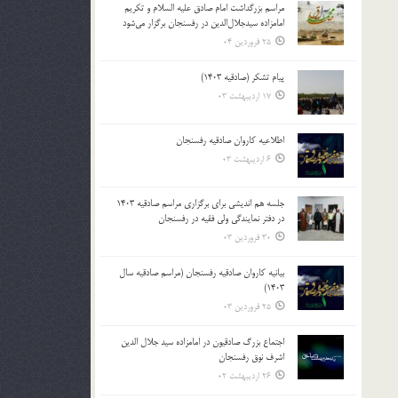
مراسم بزرگداشت امام صادق علیه السلام و تکریم
بالا
امامزاده سیدجلال‌الدین در رفسنجان برگزار می‌شود
و
25 فروردین 04
پایین
استفاده
پیام تشکر (صادقیه 1403)
کنید.
17 اردیبهشت 03
اطلاعیه کاروان صادقیه رفسنجان
6 اردیبهشت 03
جلسه هم اندیشی برای برگزاری مراسم صادقیه 1403
در دفتر نمایندگی ولی فقیه در رفسنجان
30 فروردین 03
بیانیه کاروان صادقیه رفسنجان (مراسم صادقیه سال
1403)
25 فروردین 03
اجتماع بزرگ صادقیون در امامزاده سید جلال الدین
اشرف نوق رفسنجان
26 اردیبهشت 02