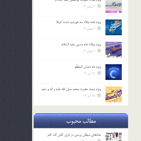
3 بهمن 04
ویژه نامه میلاد سه خورشید دشت کربلا
2 بهمن 04
ویژه میلاد امام حسین علیه السلام
2 بهمن 04
ویژه ماه شعبان المعظّم
28 دی 04
ویژه مبعث حضرت محمد صلی الله علیه و اله و سلم
25 دی 04
مطالب محبوب
نمادهای شیطان پرستی در بازی کلش آف کلنز