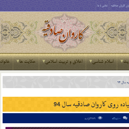
ان کاروان صادقیه
تماس با ما
یث
اسلام شناسی
اخلاق و تربیت اسلامی
حکایت ها
خانواده
 سال 94
ده روی کاروان صادقیه سال 94
0 دیدگاه
2789بازدید