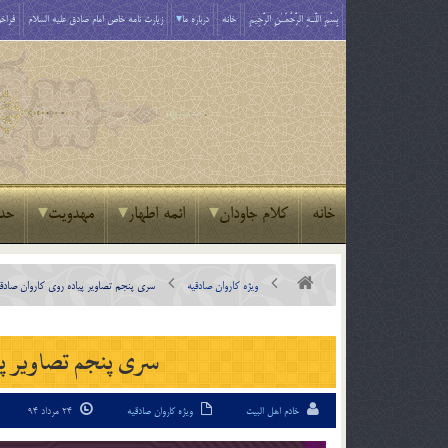
بِسْمِ اللَّـهِ الرَّحْمَـٰنِ الرَّحِيمِ
خانه
درباره ما
زیارت نامه خاص امام صادق علیه السلام
فراخو
خانه
کلام جاودان
ائمه اطهار
مهدویت
حد
ویژه کاروان صادقیه
سری پنجم تصاویر پیاده روی کاروان صادقیه
سری پنجم تصاویر پیا
خادم اهل البیت
ویژه کاروان صادقیه
24 مرداد 94