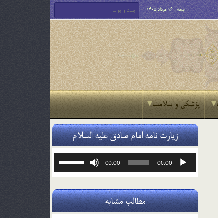
جمعه , 16 مرداد 1405
پزشکی و سلامت
زیارت نامه امام صادق علیه السلام
پخش‌کننده
برای
00:00
00:00
صوت
افزایش
یا
کاهش
صدا
مطالب مشابه
از
کلیدهای