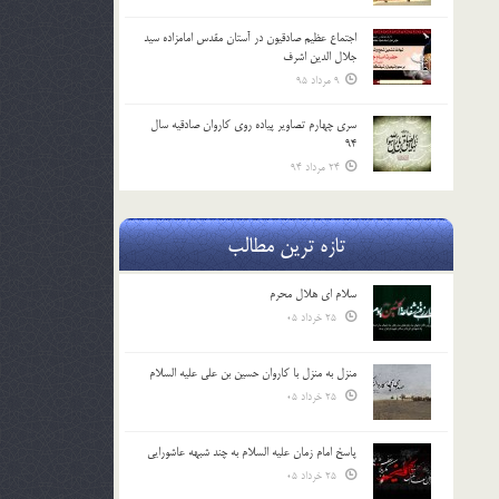
اجتماع عظیم صادقیون در آستان مقدس امامزاده سید
جلال الدین اشرف
9 مرداد 95
سری چهارم تصاویر پیاده روی کاروان صادقیه سال
94
24 مرداد 94
تازه ترین مطالب
سلام ای هلال محرم
25 خرداد 05
منزل به منزل با کاروان حسین بن علی علیه السلام
25 خرداد 05
پاسخ امام زمان علیه السلام به چند شبهه عاشورایی
25 خرداد 05