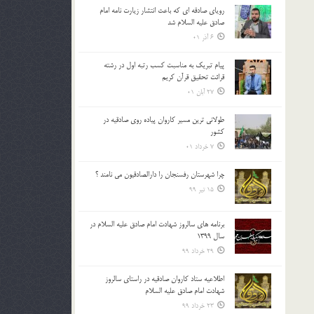
رویای صادقه ای که باعث انتشار زیارت نامه امام
صادق علیه السلام شد
6 آذر 01
پیام تبریک به مناسبت کسب رتبه اول در رشته
قرائت تحقیق قرآن کریم
27 آبان 01
طولانی ترین مسیر کاروان پیاده روی صادقیه در
کشور
7 خرداد 01
چرا شهرستان رفسنجان را دارالصادقیون می نامند ؟
15 تیر 99
برنامه های سالروز شهادت امام صادق علیه السلام در
سال 1399
29 خرداد 99
اطلاعیه ستاد کاروان صادقیه در راستای سالروز
شهادت امام صادق علیه السلام
23 خرداد 99