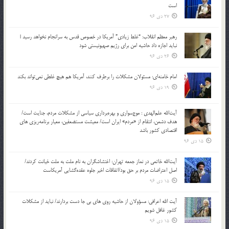
است
27 دی 96
رهبر معظم انقلاب: “غلط زیادی” آمریکا در خصوص قدس به سرانجام نخواهد رسید |
نباید اجازه داد حاشیه امن برای رژیم صهیونیستی شود
26 دی 96
امام خامنه‌ای: مسئولان مشکلات را برطرف کنند، آمریکا هم هیچ غلطی نمی‌تواند بکند
19 دی 96
آیت‌الله علم‌الهدی : موج‌سواری و بهره‌برداری سیاسی از مشکلات مردم، جنایت است/
هدف دشمن، انتقام از «مردم» ایران است/ معیشت مستضعفین، معیار برنامه‌ریزی های
اقتصادی کشور باشد
15 دی 96
آیت‌الله خاتمی در نماز جمعه تهران: اغتشاشگران به نام ملت به ملت خیانت کردند/
اصل اعتراضات مردم بر حق بود/اتفاقات اخیر جلوه عقده‌گشایی آمریکاست
15 دی 96
آیت الله اعرافی: مسؤولان از حاشیه روی های بی جا دست بردارند/ نباید از مشکلات
کشور غافل شویم
15 دی 96