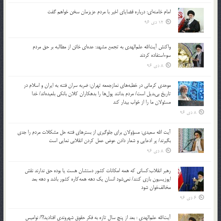
امام خامنه‌ای: درباره قضایای اخیر با مردم عزیزمان سخن خواهم گفت
12 دی 96
واکنش آیت‌الله علم‌الهدی به تجمع مشهد: عده‌ای خائن از مطالبه بر حق مردم
سوءاستفاده کردند
8 دی 96
موحدی کرمانی در خطبه‌های نمازجمعه تهران: ضربه‌ سران فتنه به ایران و اسلام در
تاریخ بی‌بدیل است/ مردم بدانند پول‌ها را بدهکاران کلان بانکی بلعیده‌اند/ خدا
مسئولان ما را از خواب بیدار کند
8 دی 96
آیت الله سعیدی: مسؤولان برای جلوگیری از بسترهای فتنه حل مشکلات مردم را جدی
بگیرند/ پر ادعایی و شعار دادن عوض عمل کردن انقلابی نمایی است
8 دی 96
رهبر انقلاب:کسانی که همه امکانات کشور دستشان هست یا بوده حق ندارند نقش
اپوزیسیون بازی کنند/ نمی‌شود انسان یک‌ دهه همه‌کاره کشور باشد و دهه بعد
مخالف‌خوان شود
6 دی 96
آیت‌الله علم‌الهدی : بعد از پنج سال تازه به فکر حقوق شهروندی افتادید!؟/ نوامیس