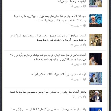
ابرقدرت‌ها را خجالت‌زده می‌کند
20 بهمن 96
حجت‌الاسلام صدیقی در خطبه‌های نماز جمعه تهران: مسؤولان به حاشیه شهرها
رسیدگی کنند/ 22 بهمن به رخ کشیدن بقای انقلاب است
20 بهمن 96
آیت‌الله علم‌الهدی : عزت و رشد جمهوری اسلامی در گرو استکبارستیزی است/ نتیجه
بازگشت به‌سوی آمریکا جز ذلت، بدبختی و نکبت نیست
13 بهمن 96
آیت‌الله خاتمی در نماز جمعه تهران: هر چه بخواهیم موشک می‌سازیم و بُرد آن را بالا
می‌بریم/ نباید اغتشاشگران را ناز کرد چه دانشجو چه طلبه
13 بهمن 96
آیت الله سعیدی: دین اسلام به برکت انقلاب اسلامی احیاء شد
13 بهمن 96
واکنش آیت‌الله مکارم‌شیرازی به سخنان اخیر “روحانی”: معصومین خط قرمز ما هستند
27 دی 96
واکنش آیت‌الله نوری‌همدانی به سخنان اخیر “روحانی”: انتقاد از معصومین(ع) بی‌معنا