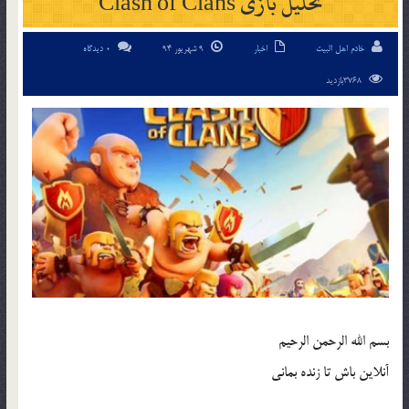
تحلیل بازی Clash of Clans
خادم اهل البیت
اخبار
9 شهریور 94
0 دیدگاه
3768بازدید
بسم الله الرحمن الرحیم
آنلاین باش تا زنده بمانی