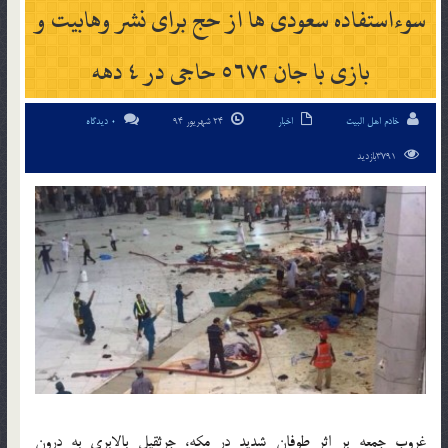
سوءاستفاده سعودی ها از حج برای نشر وهابیت و
بازی با جان ۵۶۷۲ حاجی در ۴ دهه
خادم اهل البیت
اخبار
24 شهریور 94
0 دیدگاه
3791بازدید
غروب جمعه بر اثر طوفان شدید در مکه، جرثقیل بالابری به درون