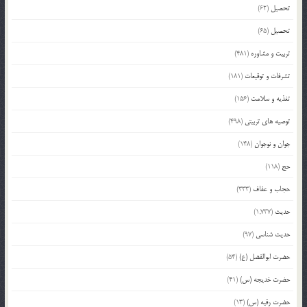
تحصیل
(62)
تحصیل
(65)
تربیت و مشاوره
(481)
تشرفات و توقیعات
(181)
تغذیه و سلامت
(156)
توصیه های تربیتی
(498)
جوان و نوجوان
(148)
حج
(118)
حجاب و عفاف
(333)
حدیث
(1,737)
حدیث شناسی
(97)
حضرت ابوالفضل (ع)
(54)
حضرت خدیجه (س)
(41)
حضرت رقیه (س)
(13)