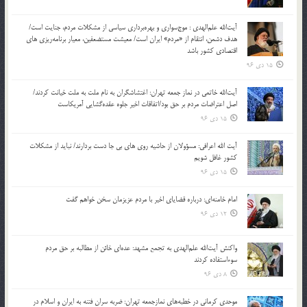
آیت‌الله علم‌الهدی : موج‌سواری و بهره‌برداری سیاسی از مشکلات مردم، جنایت است/
هدف دشمن، انتقام از «مردم» ایران است/ معیشت مستضعفین، معیار برنامه‌ریزی های
اقتصادی کشور باشد
15 دی 96
آیت‌الله خاتمی در نماز جمعه تهران: اغتشاشگران به نام ملت به ملت خیانت کردند/
اصل اعتراضات مردم بر حق بود/اتفاقات اخیر جلوه عقده‌گشایی آمریکاست
15 دی 96
آیت الله اعرافی: مسؤولان از حاشیه روی های بی جا دست بردارند/ نباید از مشکلات
کشور غافل شویم
15 دی 96
امام خامنه‌ای: درباره قضایای اخیر با مردم عزیزمان سخن خواهم گفت
12 دی 96
واکنش آیت‌الله علم‌الهدی به تجمع مشهد: عده‌ای خائن از مطالبه بر حق مردم
سوءاستفاده کردند
8 دی 96
موحدی کرمانی در خطبه‌های نمازجمعه تهران: ضربه‌ سران فتنه به ایران و اسلام در