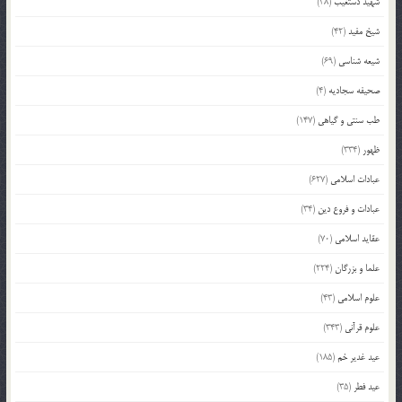
شهید دستغیب
(38)
شیخ مفید
(42)
شیعه شناسی
(69)
صحیفه سجادیه
(4)
طب سنتی و گیاهی
(147)
ظهور
(334)
عبادات اسلامی
(627)
عبادات و فروع دین
(34)
عقاید اسلامی
(70)
علما و بزرگان
(224)
علوم اسلامی
(43)
علوم قرآنی
(343)
عید غدیر خم
(185)
عید فطر
(35)