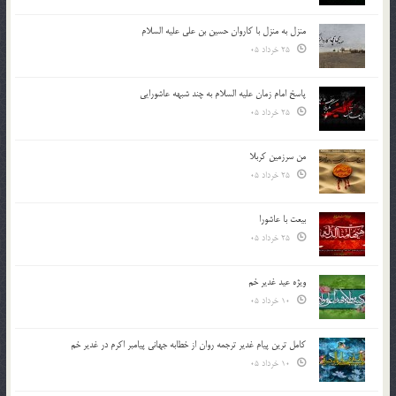
منزل به منزل با کاروان حسین بن علی علیه السلام
25 خرداد 05
پاسخ امام زمان علیه السلام به چند شبهه عاشورایی
25 خرداد 05
من سرزمین کربلا
25 خرداد 05
بیعت با عاشورا
25 خرداد 05
ویژه عید غدیر خم
10 خرداد 05
کامل ترین پیام غدیر ترجمه روان از خطابه جهانی پیامبر اکرم در غدیر خم
10 خرداد 05