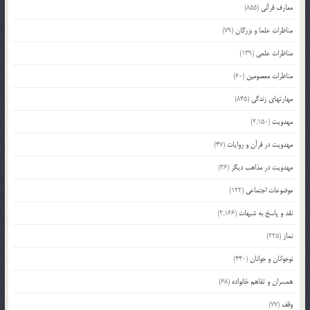
معارف قرآنی
(855)
مناظرات علما و بزرگان
(79)
مناظرات علمی
(139)
مناظرات معصومین
(60)
مهارتهای زندگی
(845)
مهدویت
(2,150)
مهدویت در قرآن و روایات
(47)
مهدویت در مذاهب دیگر
(36)
موضوعات اجتماعی
(122)
نقد و پاسخ به شبهات
(2,166)
نماز
(225)
نوجوانان و جوانان
(440)
همسران و تفاهم خانواده
(68)
وقف
(77)