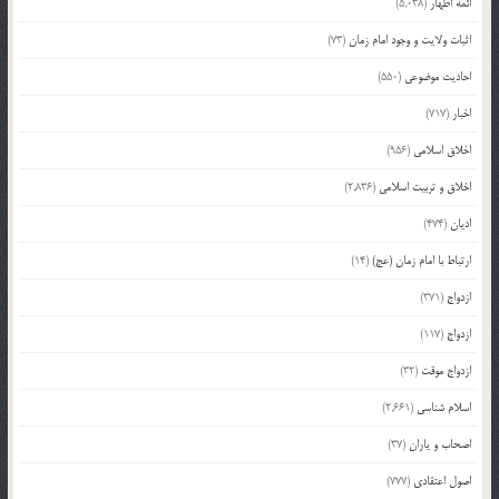
ائمه اطهار
(5,038)
اثبات ولایت و وجود امام زمان
(73)
احادیث موضوعی
(550)
اخبار
(717)
اخلاق اسلامی
(956)
اخلاق و تربیت اسلامی
(2,836)
ادیان
(474)
ارتباط با امام زمان (عج)
(14)
ازدواج
(371)
ازدواج
(117)
ازدواج موقت
(32)
اسلام شناسی
(2,661)
اصحاب و یاران
(37)
اصول اعتقادی
(777)