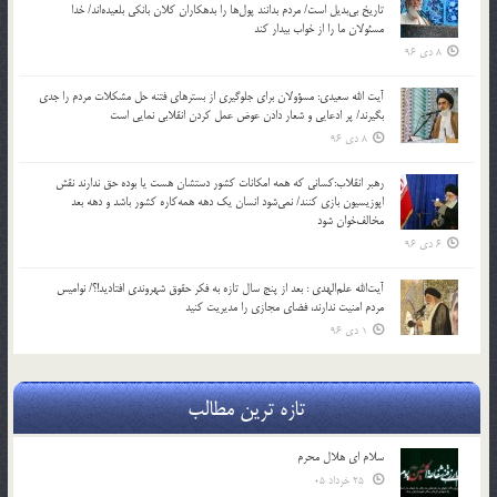
تاریخ بی‌بدیل است/ مردم بدانند پول‌ها را بدهکاران کلان بانکی بلعیده‌اند/ خدا
مسئولان ما را از خواب بیدار کند
8 دی 96
آیت الله سعیدی: مسؤولان برای جلوگیری از بسترهای فتنه حل مشکلات مردم را جدی
بگیرند/ پر ادعایی و شعار دادن عوض عمل کردن انقلابی نمایی است
8 دی 96
رهبر انقلاب:کسانی که همه امکانات کشور دستشان هست یا بوده حق ندارند نقش
اپوزیسیون بازی کنند/ نمی‌شود انسان یک‌ دهه همه‌کاره کشور باشد و دهه بعد
مخالف‌خوان شود
6 دی 96
آیت‌الله علم‌الهدی : بعد از پنج سال تازه به فکر حقوق شهروندی افتادید!؟/ نوامیس
مردم امنیت ندارند، فضای مجازی را مدیریت کنید
1 دی 96
تازه ترین مطالب
سلام ای هلال محرم
25 خرداد 05