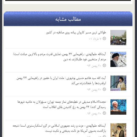
مطالب مشابه
طولانی ترین مسیر کاروان پیاده روی صادقیه در کشور
7 خرداد 01
آیت‌الله علم‌الهدی : راهپیمایی 22 بهمن، نمایش قدرت مردم و بالاترین عبادت است/
مردم از منتخبین خود طلبکارند، نه دین
20 بهمن 96
آیت الله سید هاشم حسینی بوشهری : ملت ایران با حضور در راهپیمایی ۲۲ بهمن
ابرقدرت‌ها را خجالت‌زده می‌کند
20 بهمن 96
حجت‌الاسلام صدیقی در خطبه‌های نماز جمعه تهران: مسؤولان به حاشیه شهرها
رسیدگی کنند/ 22 بهمن به رخ کشیدن بقای انقلاب است
20 بهمن 96
آیت‌الله علم‌الهدی : عزت و رشد جمهوری اسلامی در گرو استکبارستیزی است/ نتیجه
بازگشت به‌سوی آمریکا جز ذلت، بدبختی و نکبت نیست