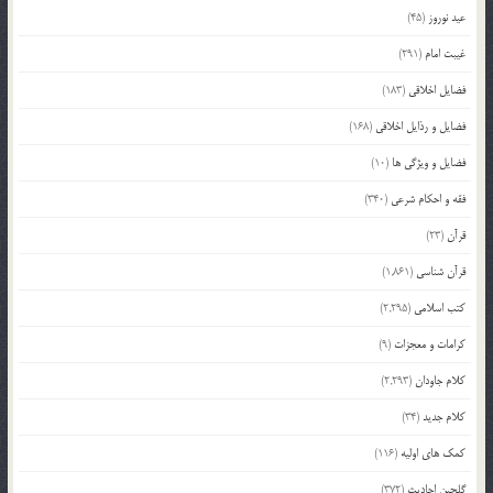
عید نوروز
(45)
غیبت امام
(291)
فضایل اخلاقی
(183)
فضایل و رذایل اخلاقی
(168)
فضایل و ویژگی ها
(10)
فقه و احکام شرعی
(340)
قرآن
(23)
قرآن شناسی
(1,861)
کتب اسلامی
(2,295)
کرامات و معجزات
(9)
کلام جاودان
(2,293)
کلام جدید
(34)
کمک های اولیه
(116)
گلچین احادیث
(372)