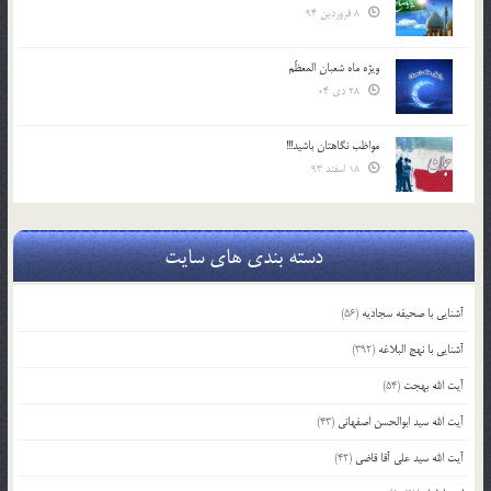
8 فروردین 94
ویژه ماه شعبان المعظّم
28 دی 04
مواظب نگاهتان باشید!!!
18 اسفند 93
دسته بندی های سایت
آشنایی با صحیفه سجادیه
(56)
آشنایی با نهج البلاغه
(392)
آیت الله بهجت
(54)
آیت الله سید ابوالحسن اصفهانی
(43)
آیت الله سید علی آقا قاضی
(42)