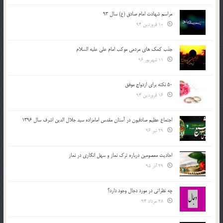
مراسم شهادت امام صادق (ع) سال 93
10 فروردین 94
جذب کمک های مردمی موکب امام علی علیه السلام
11 شهریور 96
50 نکته برای ازدواج موفق
16 فروردین 94
اجتماع عظیم صادقیون در آستان مقدس امامزاده سید جلال الدین اشرف سال 1396
29 تیر 96
احادیث معصومین درباره ترک نماز و سهل انگاری در نماز
29 آذر 95
چه نظراتی در مورد دجال وجود دارد؟
28 مرداد 94