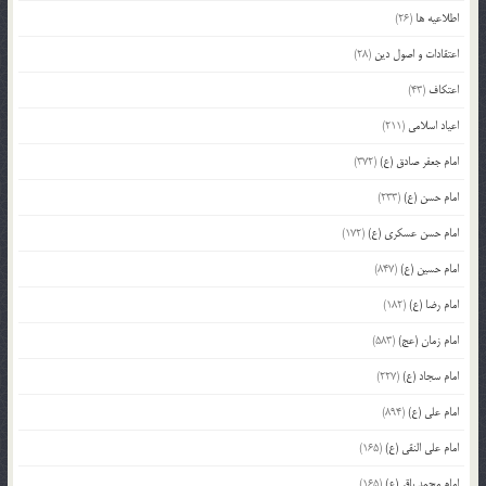
اطلاعیه ها
(26)
اعتقادات و اصول دین
(28)
اعتکاف
(43)
اعیاد اسلامی
(211)
امام جعفر صادق (ع)
(372)
امام حسن (ع)
(233)
امام حسن عسکری (ع)
(172)
امام حسین (ع)
(847)
امام رضا (ع)
(182)
امام زمان (عج)
(583)
امام سجاد (ع)
(227)
امام علی (ع)
(894)
امام علی النقی (ع)
(165)
امام محمد باقر (ع)
(165)