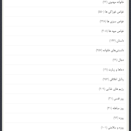
خانواده مهدوی
(22)
خواص خوراکی ها
(550)
خواص سبزی ها
(228)
خواص میوه ها
(308)
داستان
(146)
دانستنی‌های خانواده
(357)
دجال
(29)
دعاها و زیارت
(19)
رذایل اخلاقی
(252)
رژیم های غذایی
(209)
روز قدس
(31)
روز مباهله
(41)
روزه
(93)
روزه و سلامتی
(101)