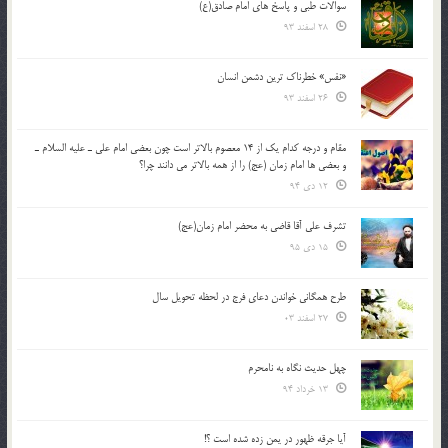
سوالات طبی و پاسخ های امام صادق(ع)
28 اسفند 93
«نفس» خطرناک ترین دشمن انسان
26 اسفند 93
مقام و درجه كدام يك از 14 معصوم بالاتر است چون بعضي امام علي ـ عليه السلام ـ
و بعضي ها امام زمان (عج) را از همه بالاتر مي دانند چرا؟
12 دی 94
تشرف علي آقا قاضي به محضر امام زمان(عج)
15 دی 95
طرح همگانی خواندن دعای فرج در لحظه تحویل سال
27 اسفند 03
چهل حدیث نگاه به نامحرم
13 خرداد 94
آیا جرقه ظهور در یمن زده شده است ؟!