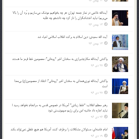
13 بهمن 96
آیت‌الله خاتمی در نماز جمعه تهران: هر چه بخواهیم موشک می‌سازیم و بُرد آن را بالا
می‌بریم/ نباید اغتشاشگران را ناز کرد چه دانشجو چه طلبه
13 بهمن 96
آیت الله سعیدی: دین اسلام به برکت انقلاب اسلامی احیاء شد
13 بهمن 96
واکنش آیت‌الله مکارم‌شیرازی به سخنان اخیر “روحانی”: معصومین خط قرمز ما هستند
27 دی 96
واکنش آیت‌الله نوری‌همدانی به سخنان اخیر “روحانی”: انتقاد از معصومین(ع) بی‌معنا
است
27 دی 96
رهبر معظم انقلاب: “غلط زیادی” آمریکا در خصوص قدس به سرانجام نخواهد رسید |
نباید اجازه داد حاشیه امن برای رژیم صهیونیستی شود
26 دی 96
امام خامنه‌ای: مسئولان مشکلات را برطرف کنند، آمریکا هم هیچ غلطی نمی‌تواند بکند
19 دی 96