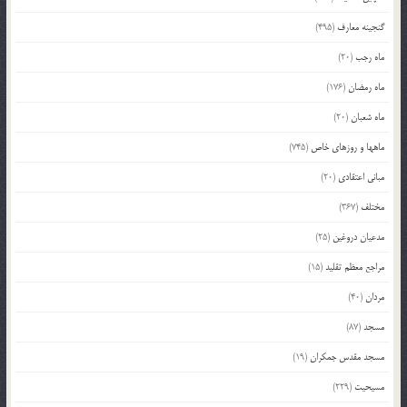
گنجینه معارف
(495)
ماه رجب
(20)
ماه رمضان
(176)
ماه شعبان
(20)
ماهها و روزهای خاص
(745)
مبانی اعتقادی
(20)
مختلف
(367)
مدعیان دروغین
(25)
مراجع معظم تقلید
(15)
مردان
(40)
مسجد
(87)
مسجد مقدس جمکران
(19)
مسیحیت
(229)