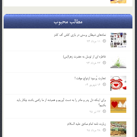
مطالب محبوب
نمادهای شیطان پرستی در بازی کلش آف کلنز
11 مرداد 94
خاطره ای از توسل به حضرت زهرا(س)
23 خرداد 94
تجارت پُرسود ازدواج موقت !
16 شهریور 04
براي اينكه دل پدر و مادر را به دست آوريم و هميشه از ما راضي باشند چكار بايد
بكنيم؟
23 تیر 95
زیارت نامه امام صادق علیه السلام
28 مرداد 95