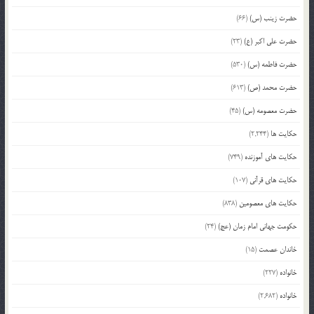
حضرت زینب (س)
(66)
حضرت علی اکبر (ع)
(23)
حضرت فاطمه (س)
(530)
حضرت محمد (ص)
(613)
حضرت معصومه (س)
(45)
حکایت ها
(2,244)
حکایت های آموزنده
(749)
حکایت های قرآنی
(107)
حکایت های معصومین
(838)
حکومت جهانی امام زمان (عج)
(24)
خاندان عصمت
(15)
خانواده
(227)
خانواده
(2,682)