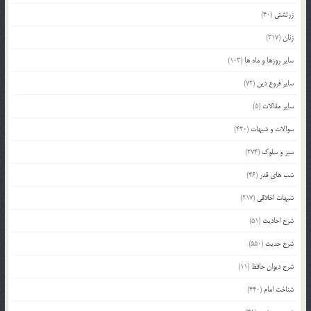
زرتشتی
(40)
زنان
(317)
سایر روزها و ماه ها
(103)
سایر فروع دین
(72)
سایر مقالات
(5)
سوالات و شبهات
(420)
سیر و سلوک
(274)
شب های قدر
(46)
شبهات اخلاقی
(217)
شرح احادیث
(51)
شرح حدیث
(550)
شرح دیوان حافظ
(11)
شناخت امام
(440)