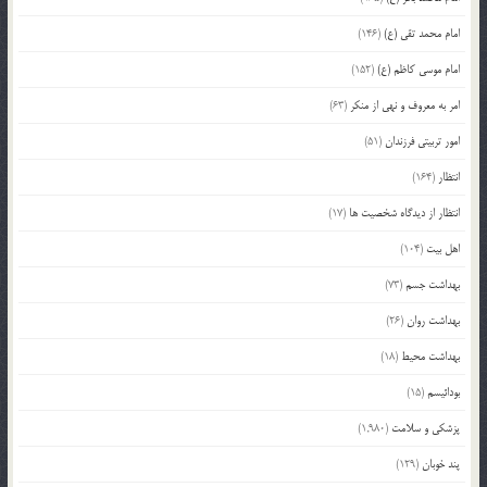
امام محمد تقی (ع)
(146)
امام موسی کاظم (ع)
(152)
امر به معروف و نهی از منکر
(63)
امور تربیتی فرزندان
(51)
انتظار
(164)
انتظار از دیدگاه شخصیت ها
(17)
اهل بیت
(104)
بهداشت جسم
(73)
بهداشت روان
(26)
بهداشت محیط
(18)
بودائیسم
(15)
پزشکی و سلامت
(1,980)
پند خوبان
(129)