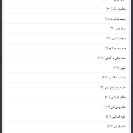
شناخت امام
(440)
شهید دستغیب
(38)
شیخ مفید
(42)
شیعه شناسی
(69)
صحیفه سجادیه
(4)
طب سنتی و گیاهی
(147)
ظهور
(334)
عبادات اسلامی
(627)
عبادات و فروع دین
(34)
عقاید اسلامی
(70)
علما و بزرگان
(224)
علوم اسلامی
(43)
علوم قرآنی
(343)