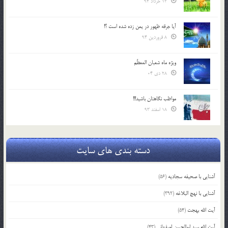
13 خرداد 94
آیا جرقه ظهور در یمن زده شده است ؟!
8 فروردین 94
ویژه ماه شعبان المعظّم
28 دی 04
مواظب نگاهتان باشید!!!
18 اسفند 93
دسته بندی های سایت
آشنایی با صحیفه سجادیه
(56)
آشنایی با نهج البلاغه
(392)
آیت الله بهجت
(54)
آیت الله سید ابوالحسن اصفهانی
(43)