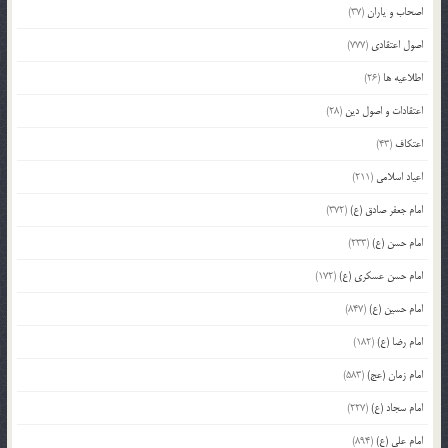
اصحاب و یاران
(37)
اصول اعتقادی
(777)
اطلاعیه ها
(26)
اعتقادات و اصول دین
(28)
اعتکاف
(43)
اعیاد اسلامی
(211)
امام جعفر صادق (ع)
(372)
امام حسن (ع)
(233)
امام حسن عسکری (ع)
(172)
امام حسین (ع)
(847)
امام رضا (ع)
(182)
امام زمان (عج)
(583)
امام سجاد (ع)
(227)
امام علی (ع)
(894)