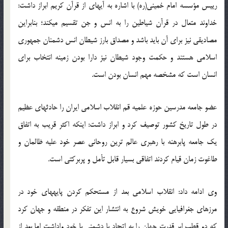
رییس مؤسسه امام خمینی(ره) با اشاره به آیه‏ای از قرآن کریم ابراز داشت:
خداوند متعال در قرآن شیاطین را به انس و جن تقسیم می‏کند؛ بنابراین
مصادیقی نیز برای آن باید باشد و مصداق بارز شیطان انس دشمنان جمهوری
اسلامی هستند و حکمت وجود شیطان نیز دارا بودن زمینه انتخاب برای
انسان است که مشخصه مهم انسان بودن است.
عضو جامعه مدرسین حوزه علمیه قم انقلاب اسلامی ایران را حادثه‏ای عظیم
در طول تاریخ کشور توصیف کرد و ابراز داشت: این‏که اکثر قریب به اتفاق
یک جامعه پابرهنه با رهبری عالم ترین روحانی عصر خود علیه ظالمان و
طاغوت زمان قیام کردند اتفاقی بسیار قابل تأمل و پربرکتی است.
وی ادامه داد: انقلاب اسلامی بعد از مستحکم کردن پایه‏های خود در
مرزهای جغرافیایی خویش شروع به انتشار این تفکر در منطقه و جهان کرد
که دو قطب ابر قدرت جهان را به اتحاد با دشمنی با خود واداشت اما بعد از