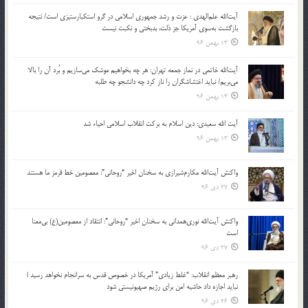
آیت‌الله علم‌الهدی : عزت و رشد جمهوری اسلامی در گرو استکبارستیزی است/ نتیجه
بازگشت به‌سوی آمریکا جز ذلت، بدبختی و نکبت نیست
13 بهمن 96
آیت‌الله خاتمی در نماز جمعه تهران: هر چه بخواهیم موشک می‌سازیم و بُرد آن را بالا
می‌بریم/ نباید اغتشاشگران را ناز کرد چه دانشجو چه طلبه
13 بهمن 96
آیت الله سعیدی: دین اسلام به برکت انقلاب اسلامی احیاء شد
13 بهمن 96
واکنش آیت‌الله مکارم‌شیرازی به سخنان اخیر “روحانی”: معصومین خط قرمز ما هستند
27 دی 96
واکنش آیت‌الله نوری‌همدانی به سخنان اخیر “روحانی”: انتقاد از معصومین(ع) بی‌معنا
است
27 دی 96
رهبر معظم انقلاب: “غلط زیادی” آمریکا در خصوص قدس به سرانجام نخواهد رسید |
نباید اجازه داد حاشیه امن برای رژیم صهیونیستی شود
26 دی 96