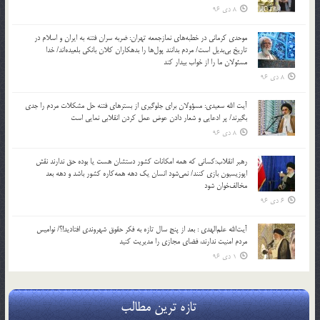
8 دی 96
موحدی کرمانی در خطبه‌های نمازجمعه تهران: ضربه‌ سران فتنه به ایران و اسلام در
تاریخ بی‌بدیل است/ مردم بدانند پول‌ها را بدهکاران کلان بانکی بلعیده‌اند/ خدا
مسئولان ما را از خواب بیدار کند
8 دی 96
آیت الله سعیدی: مسؤولان برای جلوگیری از بسترهای فتنه حل مشکلات مردم را جدی
بگیرند/ پر ادعایی و شعار دادن عوض عمل کردن انقلابی نمایی است
8 دی 96
رهبر انقلاب:کسانی که همه امکانات کشور دستشان هست یا بوده حق ندارند نقش
اپوزیسیون بازی کنند/ نمی‌شود انسان یک‌ دهه همه‌کاره کشور باشد و دهه بعد
مخالف‌خوان شود
6 دی 96
آیت‌الله علم‌الهدی : بعد از پنج سال تازه به فکر حقوق شهروندی افتادید!؟/ نوامیس
مردم امنیت ندارند، فضای مجازی را مدیریت کنید
1 دی 96
تازه ترین مطالب