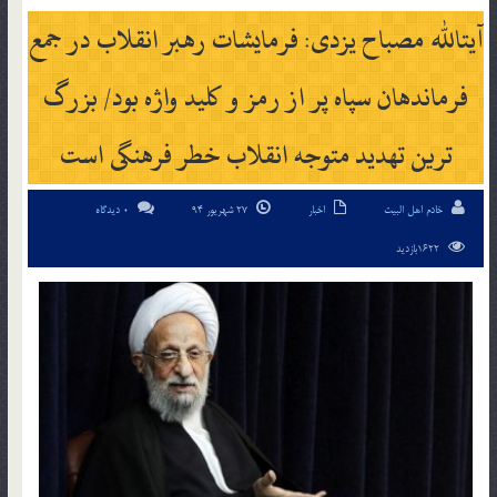
آیت‏الله مصباح یزدی: فرمایشات رهبر انقلاب در جمع
فرماندهان سپاه پر از رمز و کلید واژه بود/ بزرگ
ترین تهدید متوجه انقلاب خطر فرهنگی است
خادم اهل البیت
اخبار
27 شهریور 94
0 دیدگاه
1622بازدید