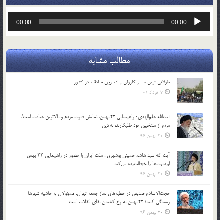
پخش‌کننده
00:00
00:00
صوت
مطالب مشابه
طولانی ترین مسیر کاروان پیاده روی صادقیه در کشور
7 خرداد 01
آیت‌الله علم‌الهدی : راهپیمایی 22 بهمن، نمایش قدرت مردم و بالاترین عبادت است/
مردم از منتخبین خود طلبکارند، نه دین
20 بهمن 96
آیت الله سید هاشم حسینی بوشهری : ملت ایران با حضور در راهپیمایی ۲۲ بهمن
ابرقدرت‌ها را خجالت‌زده می‌کند
20 بهمن 96
حجت‌الاسلام صدیقی در خطبه‌های نماز جمعه تهران: مسؤولان به حاشیه شهرها
رسیدگی کنند/ 22 بهمن به رخ کشیدن بقای انقلاب است
20 بهمن 96