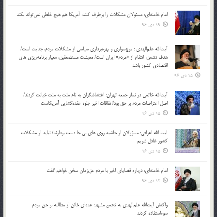
امام خامنه‌ای: مسئولان مشکلات را برطرف کنند، آمریکا هم هیچ غلطی نمی‌تواند بکند
19 دی 96
آیت‌الله علم‌الهدی : موج‌سواری و بهره‌برداری سیاسی از مشکلات مردم، جنایت است/
هدف دشمن، انتقام از «مردم» ایران است/ معیشت مستضعفین، معیار برنامه‌ریزی های
اقتصادی کشور باشد
15 دی 96
آیت‌الله خاتمی در نماز جمعه تهران: اغتشاشگران به نام ملت به ملت خیانت کردند/
اصل اعتراضات مردم بر حق بود/اتفاقات اخیر جلوه عقده‌گشایی آمریکاست
15 دی 96
آیت الله اعرافی: مسؤولان از حاشیه روی های بی جا دست بردارند/ نباید از مشکلات
کشور غافل شویم
15 دی 96
امام خامنه‌ای: درباره قضایای اخیر با مردم عزیزمان سخن خواهم گفت
12 دی 96
واکنش آیت‌الله علم‌الهدی به تجمع مشهد: عده‌ای خائن از مطالبه بر حق مردم
سوءاستفاده کردند