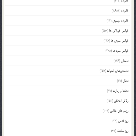
خانواده
(227)
خانواده
(2,682)
خانواده مهدوی
(22)
خواص خوراکی ها
(550)
خواص سبزی ها
(228)
خواص میوه ها
(308)
داستان
(146)
دانستنی‌های خانواده
(357)
دجال
(29)
دعاها و زیارت
(19)
رذایل اخلاقی
(252)
رژیم های غذایی
(209)
روز قدس
(31)
روز مباهله
(41)