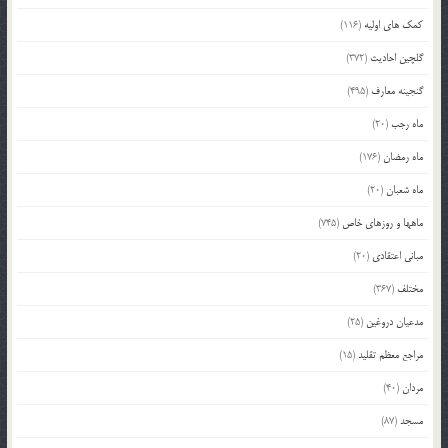
کمک های اولیه
(116)
گلچین احادیث
(372)
گنجینه معارف
(495)
ماه رجب
(20)
ماه رمضان
(176)
ماه شعبان
(20)
ماهها و روزهای خاص
(745)
مبانی اعتقادی
(20)
مختلف
(367)
مدعیان دروغین
(25)
مراجع معظم تقلید
(15)
مردان
(40)
مسجد
(87)