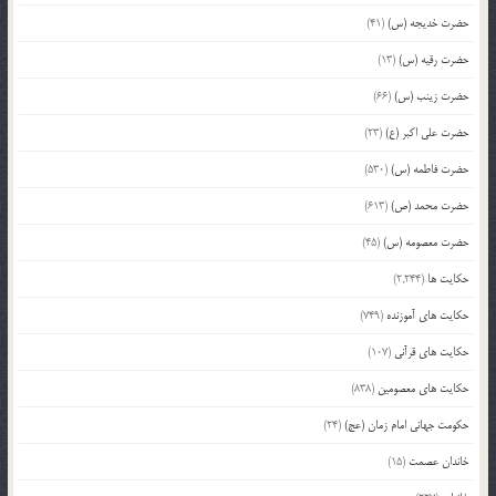
حضرت خدیجه (س)
(41)
حضرت رقیه (س)
(13)
حضرت زینب (س)
(66)
حضرت علی اکبر (ع)
(23)
حضرت فاطمه (س)
(530)
حضرت محمد (ص)
(613)
حضرت معصومه (س)
(45)
حکایت ها
(2,244)
حکایت های آموزنده
(749)
حکایت های قرآنی
(107)
حکایت های معصومین
(838)
حکومت جهانی امام زمان (عج)
(24)
خاندان عصمت
(15)