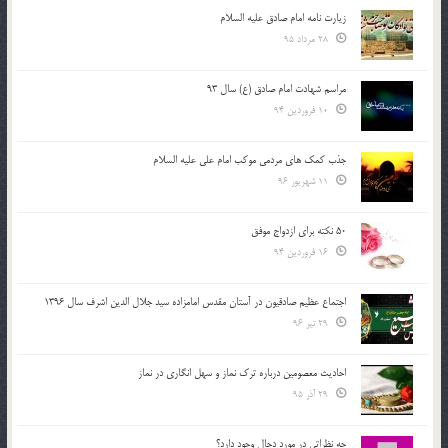
زیارت نامه امام صادق علیه السلام
28 مرداد 95
مراسم شهادت امام صادق (ع) سال 93
10 فروردین 94
جذب کمک های مردمی موکب امام علی علیه السلام
11 شهریور 96
50 نکته برای ازدواج موفق
16 فروردین 94
اجتماع عظیم صادقیون در آستان مقدس امامزاده سید جلال الدین اشرف سال 1396
29 تیر 96
احادیث معصومین درباره ترک نماز و سهل انگاری در نماز
29 آذر 95
چه نظراتی در مورد دجال وجود دارد؟