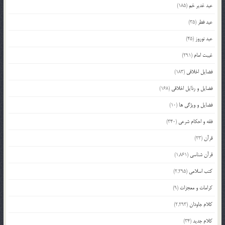
عید غدیر خم
(185)
عید فطر
(35)
عید نوروز
(45)
غیبت امام
(291)
فضایل اخلاقی
(183)
فضایل و رذایل اخلاقی
(168)
فضایل و ویژگی ها
(10)
فقه و احکام شرعی
(340)
قرآن
(23)
قرآن شناسی
(1,861)
کتب اسلامی
(2,295)
کرامات و معجزات
(9)
کلام جاودان
(2,293)
کلام جدید
(34)