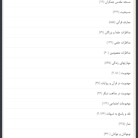
مسجد مقدس جمکران
(19)
مسیحیت
(229)
معارف قرآنی
(855)
مناظرات علما و بزرگان
(79)
مناظرات علمی
(139)
مناظرات معصومین
(60)
مهارتهای زندگی
(845)
مهدویت
(2,150)
مهدویت در قرآن و روایات
(47)
مهدویت در مذاهب دیگر
(36)
موضوعات اجتماعی
(122)
نقد و پاسخ به شبهات
(2,166)
نماز
(225)
نوجوانان و جوانان
(440)