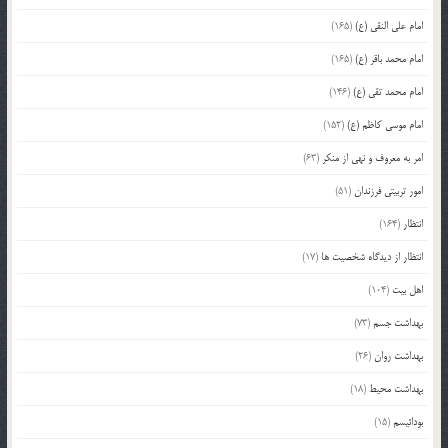
امام علی النقی (ع)
(165)
امام محمد باقر (ع)
(165)
امام محمد تقی (ع)
(146)
امام موسی کاظم (ع)
(152)
امر به معروف و نهی از منکر
(63)
امور تربیتی فرزندان
(51)
انتظار
(164)
انتظار از دیدگاه شخصیت ها
(17)
اهل بیت
(104)
بهداشت جسم
(73)
بهداشت روان
(26)
بهداشت محیط
(18)
بودائیسم
(15)