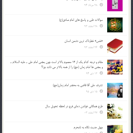
28 مرداد 94
سوالات طبی و پاسخ های امام صادق(ع)
28 اسفند 93
«نفس» خطرناک ترین دشمن انسان
26 اسفند 93
مقام و درجه كدام يك از 14 معصوم بالاتر است چون بعضي امام علي ـ عليه السلام ـ
و بعضي ها امام زمان (عج) را از همه بالاتر مي دانند چرا؟
12 دی 94
تشرف علي آقا قاضي به محضر امام زمان(عج)
15 دی 95
طرح همگانی خواندن دعای فرج در لحظه تحویل سال
27 اسفند 03
چهل حدیث نگاه به نامحرم