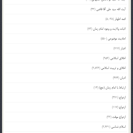
آیت الله سید علی آقا قاضی
(42)
ائمه اطهار
(5,038)
اثبات ولایت و وجود امام زمان
(73)
احادیث موضوعی
(550)
اخبار
(717)
اخلاق اسلامی
(956)
اخلاق و تربیت اسلامی
(2,836)
ادیان
(474)
ارتباط با امام زمان (عج)
(14)
ازدواج
(371)
ازدواج
(117)
ازدواج موقت
(32)
اسلام شناسی
(2,661)