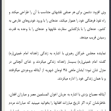
وی افزود: دشمن برای هر صنفی نقشه‏ای متناسب با آن را طراحی می‏کند و
راه نفوذ فرهنگی خود را هموار می‏کند، عده‏ای را با ورود خودروهای خارجی به
کشور، عدهای را با بازگشایی سفارت خانه‏ها و عدهای را با وعده به قدرت
رسیدن فریب می‏دهد.
نماینده مجلس خبرگان رهبری با اشاره به زندگی زاهدانه امام خمینی(ره)
گفت: امام خمینی(ره) بسیسار زاهدانه زندگی می‏کردند و غذای آنچنانی در
منزل شان نبود؛ ایشان ماهی 45 تومان شهریه از آیت‏الله بروجردی می‏گرفتند
و با همان زندگی خود را اداره می‏کردند.
آیت‏الله مصباح یزدی با اشاره به جریان اخوان المسلمین مصر و مبارزان افغان،
خاطرنشان کرد: اگر تاریخ مبارزات افغان‏ها را بخوانید می‏بینید که مبارزات مردم