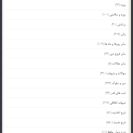
روزه
(93)
روزه و سلامتی
(101)
زرتشتی
(40)
زنان
(317)
سایر روزها و ماه ها
(103)
سایر فروع دین
(72)
سایر مقالات
(5)
سوالات و شبهات
(420)
سیر و سلوک
(274)
شب های قدر
(46)
شبهات اخلاقی
(217)
شرح احادیث
(51)
شرح حدیث
(550)
شرح دیوان حافظ
(11)