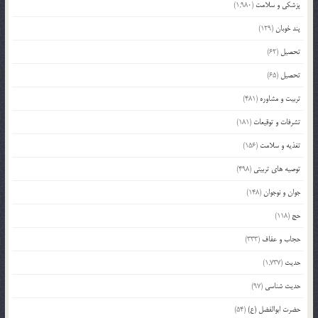
پزشکی و سلامت
(1,980)
پند خوبان
(129)
تحصیل
(62)
تحصیل
(65)
تربیت و مشاوره
(481)
تشرفات و توقیعات
(181)
تغذیه و سلامت
(156)
توصیه های تربیتی
(498)
جوان و نوجوان
(148)
حج
(118)
حجاب و عفاف
(333)
حدیث
(1,737)
حدیث شناسی
(97)
حضرت ابوالفضل (ع)
(54)