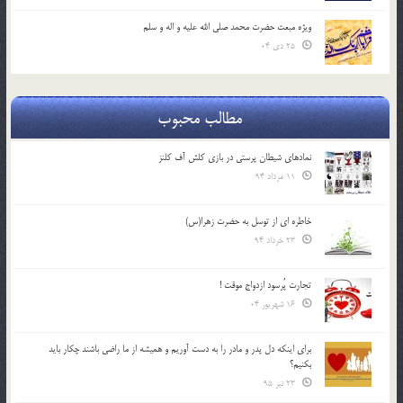
ویژه مبعث حضرت محمد صلی الله علیه و اله و سلم
25 دی 04
مطالب محبوب
نمادهای شیطان پرستی در بازی کلش آف کلنز
11 مرداد 94
خاطره ای از توسل به حضرت زهرا(س)
23 خرداد 94
تجارت پُرسود ازدواج موقت !
16 شهریور 04
براي اينكه دل پدر و مادر را به دست آوريم و هميشه از ما راضي باشند چكار بايد
بكنيم؟
23 تیر 95