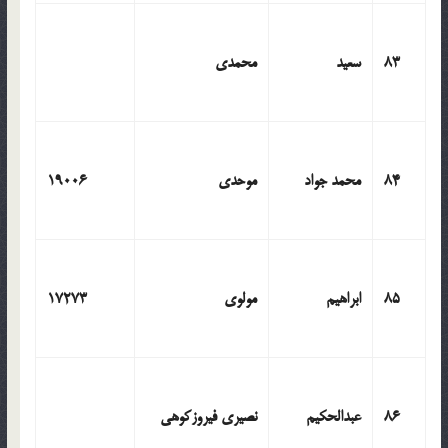
83
سعید
محمدی
84
محمد جواد
موحدی
19006
85
ابراهیم
مولوی
17273
86
عبدالحکیم
نصیری فیروزکوهی