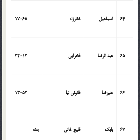
64
اسماعیل
غفارزاد
17065
65
عبد الرضا
فخرایی
32013
66
علیرضا
قانونی نیا
13053
67
بابک
قلیچ خانی
بعثه