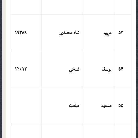
53
مریم
شاه محمدی
19289
54
یوسف
شیخی
12012
55
مسعود
صامت