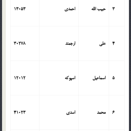
3
حبیب الله
احمدی
13053
4
علی
ارجمند
30278
5
اسماعیل
اسپوکه
12012
6
محمد
اسدی
41023