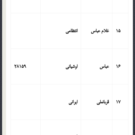
15
غلام عباس
انتظامی
16
عباس
اوشیانی
28159
17
قربانعلی
ایرانی