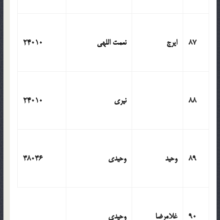
87
ایرج
نعمت اللهی
24010
88
نیری
24010
89
وحید
وحیدی
38036
90
غلامرضا
وحیدی