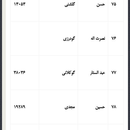
75
حسن
گلشنی
13053
76
نصرت اله
گودرزی
77
عبد الستار
گوکلانی
38036
78
حسین
مجدی
19289