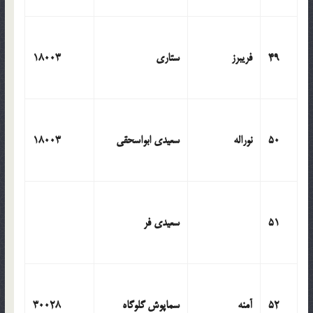
49
فریبرز
ستاری
18003
50
نوراله
سعیدی ابواسحقی
18003
51
سعیدی فر
52
آمنه
سماپوش گلوگاه
30028