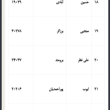
18
حسین
آبادی
19029
19
مجتبی
برزگر
30278
20
علی نظر
برومند
24037
21
ایوب
پوراحمدیان
20206