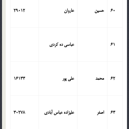
60
حسین
عاروان
29012
61
عباسی ده کردی
62
محمد
علی پور
16133
63
اصغر
علیزاده عباس آبادی
30278