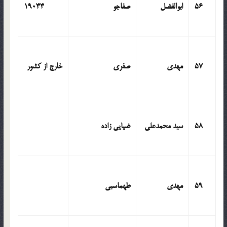
56
ابوالفضل
صفاجو
19033
57
مهدی
صفری
خارج از کشور
58
سید محمدعلی
ضیایی زاده
59
مهدی
طهماسبی