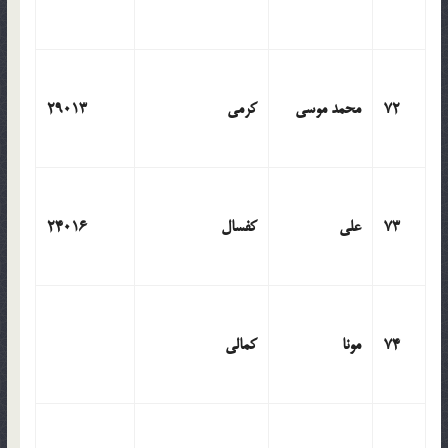
72
محمد موسی
کرمی
29013
73
علی
کفسال
24016
74
مونا
کمالی