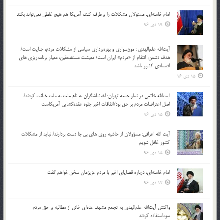
امام خامنه‌ای: مسئولان مشکلات را برطرف کنند، آمریکا هم هیچ غلطی نمی‌تواند بکند
19 دی 96
آیت‌الله علم‌الهدی : موج‌سواری و بهره‌برداری سیاسی از مشکلات مردم، جنایت است/
هدف دشمن، انتقام از «مردم» ایران است/ معیشت مستضعفین، معیار برنامه‌ریزی های
اقتصادی کشور باشد
15 دی 96
آیت‌الله خاتمی در نماز جمعه تهران: اغتشاشگران به نام ملت به ملت خیانت کردند/
اصل اعتراضات مردم بر حق بود/اتفاقات اخیر جلوه عقده‌گشایی آمریکاست
15 دی 96
آیت الله اعرافی: مسؤولان از حاشیه روی های بی جا دست بردارند/ نباید از مشکلات
کشور غافل شویم
15 دی 96
امام خامنه‌ای: درباره قضایای اخیر با مردم عزیزمان سخن خواهم گفت
12 دی 96
واکنش آیت‌الله علم‌الهدی به تجمع مشهد: عده‌ای خائن از مطالبه بر حق مردم
سوءاستفاده کردند