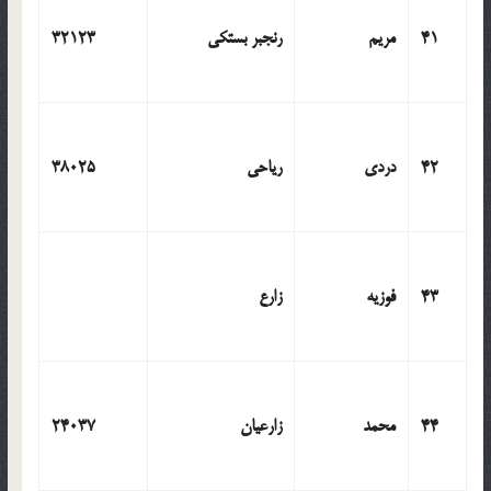
41
مریم
رنجبر بستکی
32123
42
دردی
ریاحی
38025
43
فوزیه
زارع
44
محمد
زارعیان
24037