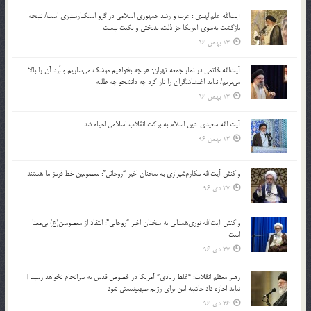
آیت‌الله علم‌الهدی : عزت و رشد جمهوری اسلامی در گرو استکبارستیزی است/ نتیجه
بازگشت به‌سوی آمریکا جز ذلت، بدبختی و نکبت نیست
13 بهمن 96
آیت‌الله خاتمی در نماز جمعه تهران: هر چه بخواهیم موشک می‌سازیم و بُرد آن را بالا
می‌بریم/ نباید اغتشاشگران را ناز کرد چه دانشجو چه طلبه
13 بهمن 96
آیت الله سعیدی: دین اسلام به برکت انقلاب اسلامی احیاء شد
13 بهمن 96
واکنش آیت‌الله مکارم‌شیرازی به سخنان اخیر “روحانی”: معصومین خط قرمز ما هستند
27 دی 96
واکنش آیت‌الله نوری‌همدانی به سخنان اخیر “روحانی”: انتقاد از معصومین(ع) بی‌معنا
است
27 دی 96
رهبر معظم انقلاب: “غلط زیادی” آمریکا در خصوص قدس به سرانجام نخواهد رسید |
نباید اجازه داد حاشیه امن برای رژیم صهیونیستی شود
26 دی 96