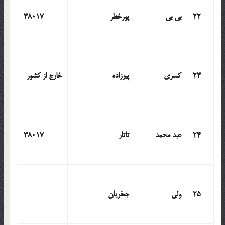
22
بی بی
پورخطر
38017
23
کسری
پیرزاده
خارج از کشور
24
عبد محمد
تاتار
38017
25
ولی
جعفریان