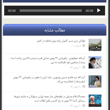
پخش‌کننده
00:00
00:00
صوت
مطالب مشابه
طولانی ترین مسیر کاروان پیاده روی صادقیه در کشور
7 خرداد 01
آیت‌الله علم‌الهدی : راهپیمایی 22 بهمن، نمایش قدرت مردم و بالاترین عبادت است/
مردم از منتخبین خود طلبکارند، نه دین
20 بهمن 96
آیت الله سید هاشم حسینی بوشهری : ملت ایران با حضور در راهپیمایی ۲۲ بهمن
ابرقدرت‌ها را خجالت‌زده می‌کند
20 بهمن 96
حجت‌الاسلام صدیقی در خطبه‌های نماز جمعه تهران: مسؤولان به حاشیه شهرها
رسیدگی کنند/ 22 بهمن به رخ کشیدن بقای انقلاب است
20 بهمن 96