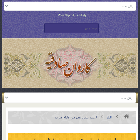
پنجشنبه , 15 مرداد 1405
اخبار
لیست اسامی مجروحین حادثه جمرات