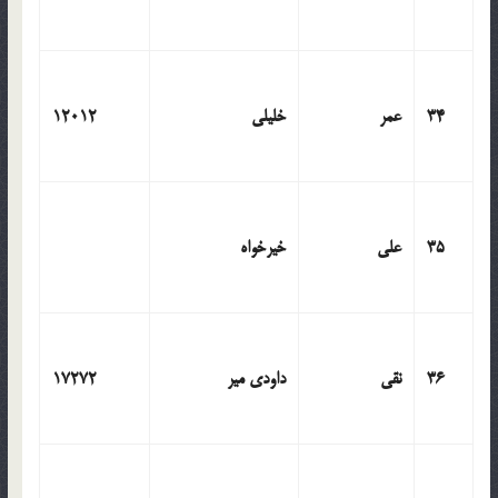
34
عمر
خلیلی
12012
35
علی
خیرخواه
36
نقی
داودی میر
17272