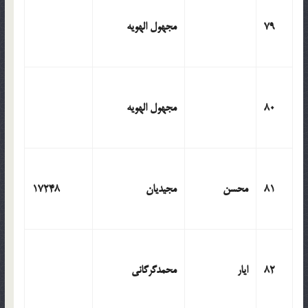
79
مجهول الهویه
80
مجهول الهویه
81
محسن
مجیدیان
17248
82
ایار
محمدگرگانی