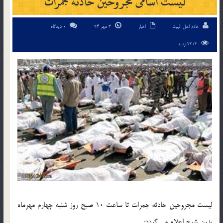
لیست اسامی مجروحین حادثه جمرات
خادم اهل البیت
اخبار
3 مهر 94
0 دیدگاه
2304بازدید
لیست مجروحین حادثه جمرات تا ساعت 10 صبح روز شنبه چهارم مهرماه
بدین شرح اعلام می گردد: