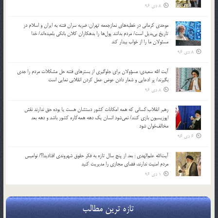
8 دی 96
موحدی کرمانی در خطبه‌های نمازجمعه تهران: ضربه‌ سران فتنه به ایران و اسلام در
تاریخ بی‌بدیل است/ مردم بدانند پول‌ها را بدهکاران کلان بانکی بلعیده‌اند/ خدا
مسئولان ما را از خواب بیدار کند
8 دی 96
آیت الله سعیدی: مسؤولان برای جلوگیری از بسترهای فتنه حل مشکلات مردم را جدی
بگیرند/ پر ادعایی و شعار دادن عوض عمل کردن انقلابی نمایی است
8 دی 96
رهبر انقلاب:کسانی که همه امکانات کشور دستشان هست یا بوده حق ندارند نقش
اپوزیسیون بازی کنند/ نمی‌شود انسان یک‌ دهه همه‌کاره کشور باشد و دهه بعد
مخالف‌خوان شود
6 دی 96
آیت‌الله علم‌الهدی : بعد از پنج سال تازه به فکر حقوق شهروندی افتادید!؟/ نوامیس
مردم امنیت ندارند، فضای مجازی را مدیریت کنید
1 دی 96
تازه ترین مطالب