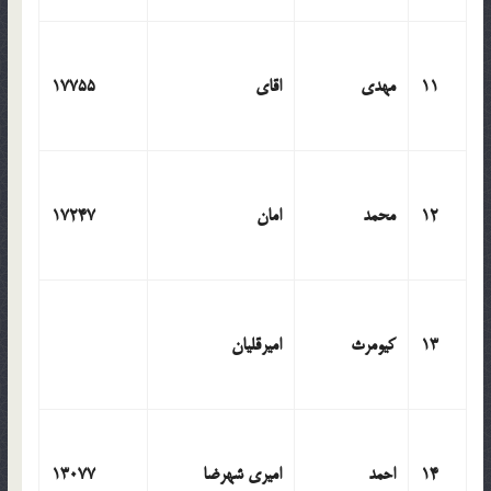
11
مهدی
اقای
17755
12
محمد
امان
17247
13
کیومرث
امیرقلیان
14
احمد
امیری شهرضا
13077