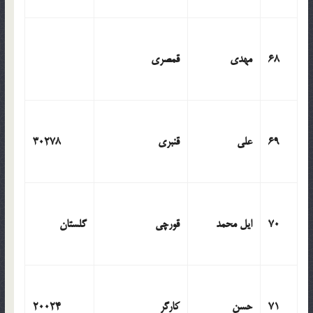
68
مهدی
قمصری
69
علی
قنبری
30278
70
ایل محمد
قورچی
گلستان
71
حسن
کارگر
20024