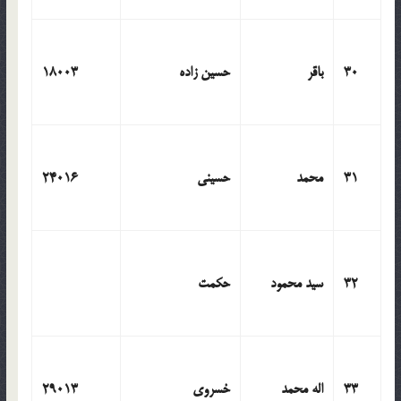
30
باقر
حسین زاده
18003
31
محمد
حسینی
24016
32
سید محمود
حکمت
33
اله محمد
خسروی
29013