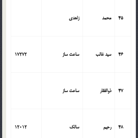
45
محمد
زاهدی
46
سید غالب
ساعت ساز
17272
47
ذوالفقار
ساعت ساز
48
رحیم
سالک
12012