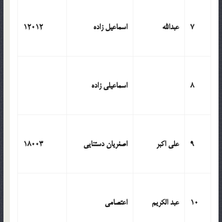
7
عبدالله
اسماعیل زاده
12012
8
اسماعیلی زاده
9
علی اکبر
اصغریان دستنایی
18003
10
عبد الکریم
اعتصامی