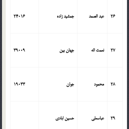
26
عبد الصمد
جمشید زاده
24016
27
نعمت اله
جهان بین
39009
28
محمود
جوان
19033
29
عباسعلی
حسین ابادی