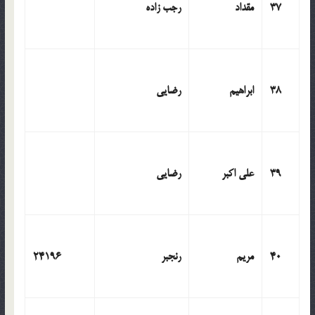
37
مقداد
رجب زاده
38
ابراهیم
رضایی
39
علی اکبر
رضایی
40
مریم
رنجبر
24196