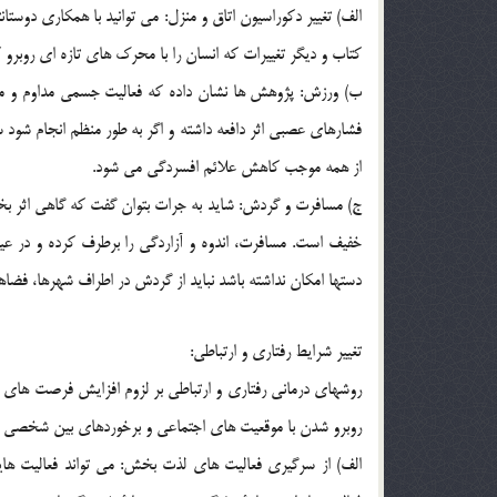
الف) تغيير دكوراسيون اتاق و منزل: مي توانيد با همكاري دوستانت
كتاب و ديگر تغييرات كه انسان را با محرك هاي تازه اي روبرو 
فشارهاي عصبي اثر دافعه داشته و اگر به طور منظم انجام شود 
از همه موجب كاهش علائم افسردگي مي شود.
ج) مسافرت و گردش: شايد به جرات بتوان گفت كه گاهي اثر
خفيف است. مسافرت، اندوه و آزاردگي را برطرف كرده و در ع
دستها امكان نداشته باشد نبايد از گردش در اطراف شهرها، فضاه
تغيير شرايط رفتاري و ارتباطي:
روشهاي درماني رفتاري و ارتباطي بر لزوم افزايش فرصت هاي 
روبرو شدن با موقعيت هاي اجتماعي و برخوردهاي بين شخصي اي
الف) از سرگيري فعاليت هاي لذت بخش: مي تواند فعاليت ها