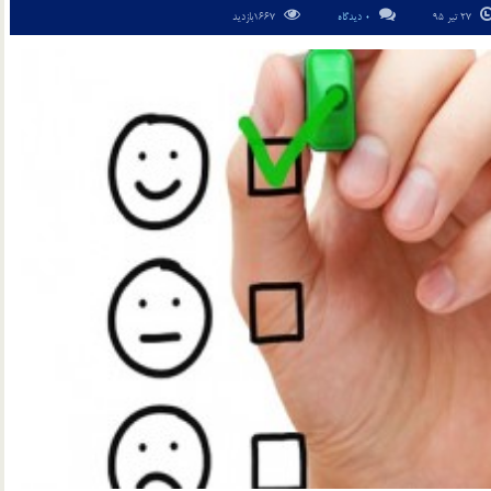
27 تیر 95
0 دیدگاه
1667بازدید