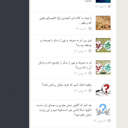
نماييد؟
2 اسفند 96
با توجه به كلام امير المؤمنين (ع): «اوصيكم بتقوي
الله و نظم …
2 اسفند 96
فرق بين امر به معروف و نهي از منكر با نصيحت و
موعظه چيست؟
29 بهمن 96
امر به معروف و نهي از منكر را توضيح داده و مراحل
آن را نام ببريد؟
29 بهمن 96
چگونه انتقاد كنيم كه طرف مقابل پرخاش نكند؟
29 بهمن 96
چه كنم كه الگوي عملي مؤمنين و مصداق بارز حديث
«كونوا دعاة الناس بغير السنتكم» شوم و اين روايت
شامل حالم شود؟
29 بهمن 96