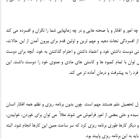
چه امور و افكار و يا صحنه هايي و در چه زمانهايي شما را نگران و افسرده مي كند
ا از افسردگي نجات دهيد و مهم ترين و اولين قدم براي بيرون آمدن از اين حالات،
ي دوست داشتن خود و اعتماد داشتن و احترام گذاشتن به خود. آنچه براي دوست
توان با تمام كمبود ها و كاستي هاي مادي و معنوي خود را دوست داشت. اين
 را به پيشرفت و درمان آماده تر مي كند.
ل تحصيل علم هستند مهم است. چون بدون برنامه ريزي و نظم همه افكار انسان
سيده و حتي بعضي از امور فراموش مي شوند مثلاً مي توان براي خوردن، خوابيدن،
 ديگر كارها طوري برنامه ريزي كرد كه سر ساعت معين اين كارها انجام شود. البته
د به اين برنامه ريزي پايبند بود.