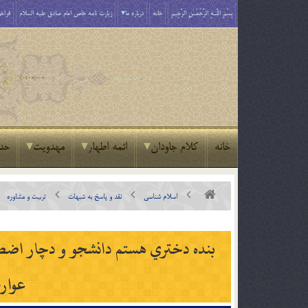
بِسْمِ اللَّـهِ الرَّحْمَـٰنِ الرَّحِيمِ
خانه
درباره ما
زیارت نامه خاص امام صادق علیه السلام
فراخو
خانه
کلام جاودان
ائمه اطهار
مهدویت
حد
اسلام شناسی
نقد و پاسخ به شبهات
تربیت و مشاوره
بنده دختري هستم دانشجو و دچار اضط
عوار