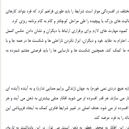
مختلف در افسردگي موثر است شرايط را بايد طوري فراهم كرد كه فرد بتواند كارهاي
عاليت هاي بزرگ يا پيچيده را طي مراحل كوچكتر و گام به گام برنامه ريزي كرد.
 كمبود مهارت هاي لازم براي برقراري ارتباط با ديگران و نشان دادن عكس العمل
 احترام به عقايد خود و ديگران، ابراز نكردن ناراحتي ها و شكست ها در همه جا و با
 ما كمك كند. همچنين شكست ها و نارسايي ها را بايد فرصتي مغتنم شمرده به
ه هيچ دردي نمي خورم) به جهان (زندگي برايم معنايي ندارد) و به آينده (آينده اي
تار مي سازند. هر قدر افسرده تر مي شويد افكار منفي بيشتري به ذهن مي آيند و هر
 فرد افسرده تر مي شود. هدف اصلي در تغيير شرايط فكري كمك به ايجاد فروپاشي اين
ه را به فرد عرضه كند.
دن اين افكار به محض خطور به ذهن است. مي توان در اين يادداشت به تاريخ،