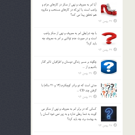
آيا امر به معروف و نهي از منكر در كارهاي حرام و
واجب است، يا اين‌كه در كارهاي مستحب و مكروه
هم تحقق پيدا مي كند؟
29 بهمن 96
با چه شرايطي امر به معروف و نهي از منکر واجب
است، و در صورت عدم توانايي بر امر به معروف چه
بايد کرد؟
29 بهمن 96
چگونه بر مسير زندگي دوستان و اطرافيان تاثير گذار
باشيم و از …
29 بهمن 96
مدتي است كه دو برادر كوچكترم (14 و 21 ساله) با
گرفتن چند CD …
29 بهمن 96
كساني كه در برابر امر به معروف و نهي از منكر مي
گويند به شما ربطي ندارد و به زور نمي شود انسان را
به بهشت برد، چه بايد كرد؟
28 بهمن 96