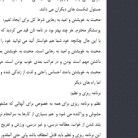
مسئول شكست هاي ديگران مي دانند.
محبت به خويشتن و اميد به رهايي شرط كل براي ايجاد تغيير:
پرسشگر محترم, هر چند بهتر بود در نامه تان قيد مي كرديد كه 
با اين حال چنانچه خود شما هم خواستار آنيد مي توانيد خود ر
محبت به خويشتن و اميد به رهايي است. محبت به خويشتن يعن
داشتن مهم است بودن و در مراتب بعدي خوب بودن است. مي 
محبت به خويشتن باعث احساس راحتي و لذت از زندگي شده و فرد
اما راه هاي ديگر
برنامه ريزي و نظم:
نظم و برنامه ريزي براي همه به خصوص براي آنهائي كه مشغو
مشوش و پراكنده مي شود و هم بسياري از كارها به سرانجام نر
بلند شدن از خواب، مطالعه درسي، و غير درسي، ورزش و تفريح و
اين برنامه ريزي و نظم بايد قابل انعطاف باشد ولي حتي المقدور باي