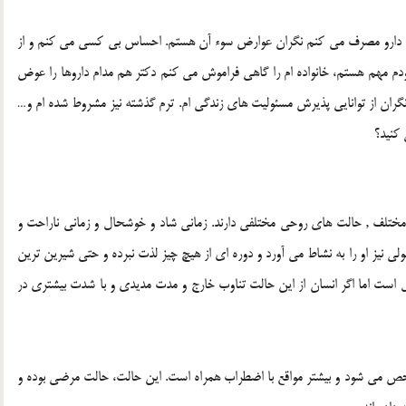
و دارو مصرف مي كنم نگران عوارض سوء آن هستم. احساس بي كسي مي كنم و از
ودم مهم هستم، خانواده ام را گاهي فراموش مي كنم دكتر هم مدام داروها را عوض
گران از توانايي پذيرش مسئوليت هاي زندگي ام. ترم گذشته نيز مشروط شده ام و…
 كنيد؟
تلف , حالت هاي روحي مختلفي دارند. زماني شاد و خوشحال و زماني ناراحت و
ي نيز او را به نشاط مي آورد و دوره اي از هيچ چيز لذت نبرده و حتي شيرين ترين
دل است اما اگر انسان از اين حالت تناوب خارج و مدت مديدي و با شدت بيشتري در
 مي شود و بيشتر مواقع با اضطراب همراه است. اين حالت، حالت مرضي بوده و