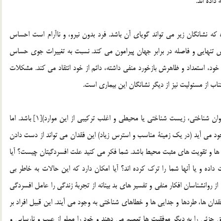
داده اند.
ده كه نشانگان زير مي تواند گوياي آن باشد. فرد بدون نيرو، و ناآرام است احساس
اس تنهايي و فاصله در برابر جهان پيرامون مي كند. نسبت به تغييرات جوي حساس
ود، استعداد و ظاهرش بازخورد منفي داشته، دائم از خود انتقاد مي كند. مشكلات
ناب از مسئوليت نيز از ديگر نشانگان اين بيماري است.
زمينه ها و علل افسردگي مي تواند متعدد و متفاوت (ژنتيكي، روان شناختي، زيست شناختي يا محيطي و اغلب تركيبي از اين موارد)[1] باشد. اما
 مي آيد (در يك زمينة مناسب و استرس زياد) اين فقدان مي تواند از دست دادن
 ها و تقويت هاي مثبت محيط باشد. شما فكر مي كنيد علت افسردگيتان چيست؟ آيا
 داده و يا آنها شما را ترك كرده اند؟ آيا امكان دارد كه اين حالات به خاطر بي
 روانشناسان افكار منفي و تفسير هاي بد بينانه از تجربة زندگي را عامل افسردگي
فقدان ها، طردها و جدايي ها و خطاهاي شناختي به وجود مي آيند. اين قبيل افراد بر
جزئي را به ديگر موفقيت ها تعميم مي دهند و خود را مملو از عيب و نارسايي و