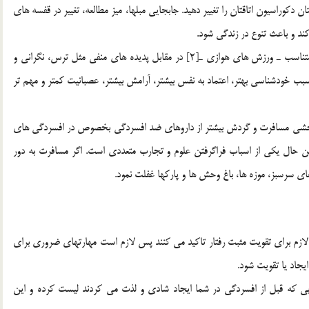
ان دكوراسيون اتاقتان را تغيير دهيد. جابجايي مبلها، ميز مطالعه، تغيير در قفسه هاي
كند و باعث تنوع در زندگي شود.
ب) ورزش: پژوهش ها نشان داده كه فعاليت جسمي مداوم و متناسب ـ ورزش هاي هوازي ـ[2] در مقابل پديده هاي منفي مثل ترس، نگراني و
سبب خودشناسي بهتر، اعتماد به نفس بيشتر، آرامش بيشتر، عصبانيت كمتر و مهم تر
 بخشي مسافرت و گردش بيشتر از داروهاي ضد افسردگي بخصوص در افسردگي هاي
ين حال يكي از اسباب فراگرفتن علوم و تجارب متعددي است. اگر مسافرت به دور
اي سرسبز، موزه ها، باغ وحش ها و پاركها غفلت نمود.
لازم براي تقويت مثبت رفتار تاكيد مي كنند پس لازم است مهارتهاي ضروري براي
جاد يا تقويت شود.
يي كه قبل از افسردگي در شما ايجاد شادي و لذت مي كردند ليست كرده و اين