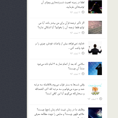
لطفا در زمينه اهميت شب‌زنده‌داري وموانع آن
بالا
توضيحاتي بفرماييد.
و
2 اسفند 96
پایین
استفاده
اگر تأثير ترجمه قرآن براي من بيشتر باشد آيا مي
کنید.
توانم فقط ترجمه آن را بخوانم؟ آيا اشكالي ندارد؟
2 اسفند 96
خداوند نمي‌خواهد بيش از واجبات خودش، چيزي را بر
خود واجب كني…
2 اسفند 96
سلامي كه بعد از اتمام نماز به 3 امام داده مي‌شود
منشأ آن چيست؟
2 اسفند 96
وقتي شب‌ها به بستر خواب مي‌روم بلافاصله سه مرتبه
حمد و سوره مي‌خوانم و سه مرتبه الله اكبر، الحمدالله
و سبحان‌الله مي‌گويم آيا اين كافي است؟
2 اسفند 96
وظايف ما در زمان غيبت امام زمان (عج) چيست؟
علائم ظهور چيست؟ و منابعي را جهت مطالعه معرفي