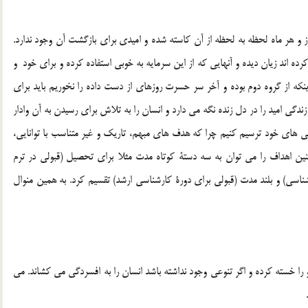
 و هر ماه لحظه به لحظه از آن كاسته شده و اميدي براي بازگشت آن وجود ندارد.
رده اند زيان ديده و آنهايي كه از اين سرمايه به خوبي استفاده كرده و براي خود و
نكه از گروه دوم بوده و آخر سر حسرت روزهاي از دست داده را نخوريم بايد براي
دگي اميد را در دل زنده نگه مي دارد و انسان را به تلاش براي رسيدن به آن وادار
ايي هاي خود ترسيم كنيم چرا كه هدف هاي مبهم، تاريك و غير متناسب با توانايي،
ين اهداف را مي توان به سه دستة كوتاه مدت مثلا براي تحصيل (قبولي در ترم
ناسي) و بلند مدت (قبولي براي دورة‌ كارشناسي ارشد) تقسيم كرد. به همين منوال
 را خسته كرده و اگر تنوعي وجود نداشته باشد انسان را به افسردگي مي كشاند. مي