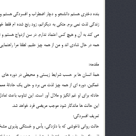
بنده دختري هستم دانشجو و دچار اضطراب و افسردگي هستم 
زندگي لذت نمي برم. متكي به ديگرانم، زود رنج شده ام فقط خ
مي كند به آن و هيچ كس اعتماد ندارم. در سن ازدواج هستم و ن
همه در حال شادي اند و من از همه چيز عقبم. لطفا مرا راهنمايي
مقدمه:
همة انسان ها بر حسب شرايط زيستي و محيطي در دوره هاي مخ
غمگين. دوره اي از همه چيز لذت مي برد و حتي يك حادثة معمول
حادثه براي او غم انگيز و ملال آور است. اين تناوب باعث تعا
اين حالت ها ماندگار شود موجب مريضي فرد خواهد شد.
تعريف افسردگي:
حالت رواني ناخوشي كه با دلزدگي، يأس و خستگي پذيري مشخص