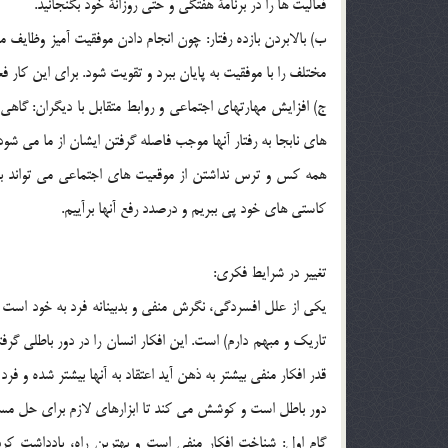
فعاليت ها را در برنامة هفتگي و حتي روزانة خود بگنجانيد.
ب) بالابردن بازده رفتار: چون انجام دادن موفقيت آميز وظايف 
مختلف را با موفقيت به پايان ببرد و تقويت شود. براي اين كار ف
ج) افزايش مهارتهاي اجتماعي و روابط متقابل با ديگران: گاهي
هاي نابجا به رفتار آنها موجب فاصله گرفتن ايشان از ما مي شود.
همه كس و ترس نداشتن از موقعيت هاي اجتماعي مي تواند به
كاستي هاي خود پي ببريم و درصدد رفع آنها برآييم.
تغيير در شرايط فكري:
يكي از علل افسردگي، نگرش منفي و بدبينانه فرد به خود است (ب
تاريك و مبهم دارم) است. اين افكار انسان را در دور باطلي گرف
قدر افكار منفي بيشتر به ذهن آيد اعتقاد به آنها بيشتر شده و
دور باطل است و كوشش مي كند تا ابزارهاي لازم براي حل مسال
گام اول: شناخت افكار منفي است و بهترين راه، يادداشت كر