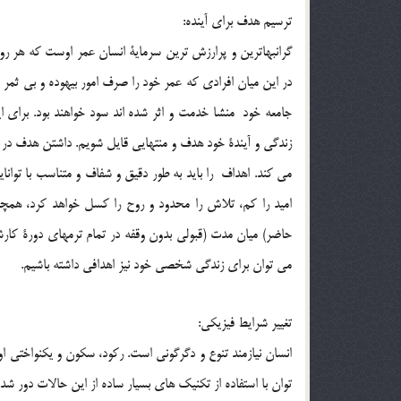
ترسيم هدف براي آينده:
گرانبهاترين و پرارزش ترين سرماية انسان عمر اوست كه هر روز
در اين ميان افرادي كه عمر خود را صرف امور بيهوده و بي ثمر ك
جامعه خود منشا خدمت و اثر شده اند سود خواهند بود. براي اي
زندگي و آيندة خود هدف و منتهايي قايل شويم. داشتن هدف در زن
مي كند. اهداف را بايد به طور دقيق و شفاف و متناسب با توان
اميد را كم، تلاش را محدود و روح را كسل خواهد كرد، همچن
حاضر) ميان مدت (قبولي بدون وقفه در تمام ترمهاي دورة‌ كارش
مي توان براي زندگي شخصي خود نيز اهدافي داشته باشيم.
تغيير شرايط فيزيكي:
انسان نيازمند تنوع و دگرگوني است. ركود، سكون و يكنواختي او
توان با استفاده از تكنيك هاي بسيار ساده از اين حالات دور شد.