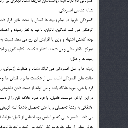
افسردگي نام دارد. البته روانشناسان تعاريف متعدد ديگري نيز ارائه 
نشانه شناسي افسردگي:
افسردگي تقريبا در تمام زمينه ها انسان را تحت تاثير قرار دا
كوفتگي مي كند. غمگين، ناتوان، نااميد به نظر رسيده و احس
بوده كاهش اشتهاء و وزن يا افزايش آن رخ مي دهد. نسبت به خ
تمركز، افكار منفي و بي نتيجه، انتظار شكست، كناره گيري و اجت
زمينه ها و علل:
حالت هاي افسردگي اغلب پس از شكست ها و يا فقدان ها بوجود
فرد يا شيء مورد علاقه باشد و مي تواند از دست دادن دلخوشي
در اين اواخر، دوست، فاميل، يا فرد مورد علاقه تان را از دست
علاقگي به رشتة تحصيلي و يا حتي تحصيل باشد؟ البته گروهي از
مي دانند، تفسير هايي كه بر اساس رويدادهايي از قبيل: عزاها، 
جزئي منفي از يك چارچوب كلي تكيه مي كنند و تجربة ناموفق 