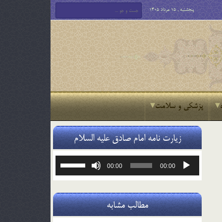
پنجشنبه , 15 مرداد 1405
پزشکی و سلامت
زیارت نامه امام صادق علیه السلام
پخش‌کننده
برای
00:00
00:00
صوت
افزایش
یا
کاهش
صدا
مطالب مشابه
از
کلیدهای