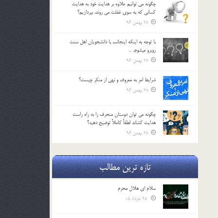
چگونه مي توانيم علاوه بر هدايت خود به هدايت
كساني كه به سوي غفلت مي روند، بپردازيم؟
28 بهمن 96
با توجه به اينكه اينجانب با دانشجويان اهل سنت
روبرو مي‎شوم، …
28 بهمن 96
شرايط امر به معروف و نهي از منكر چيست؟
28 بهمن 96
چگونه مي توان دوستان منحرف را به راه راست
هدايت كشاند لطفاٌ كاملاً توضيح دهيد؟
28 بهمن 96
تازه ترین مطالب
سلام ای هلال محرم
25 خرداد 05