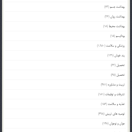
بهداشت جسم
(73)
بهداشت روان
(26)
بهداشت محیط
(18)
بودائیسم
(15)
پزشکی و سلامت
(1,980)
پند خوبان
(129)
تحصیل
(62)
تحصیل
(65)
تربیت و مشاوره
(481)
تشرفات و توقیعات
(181)
تغذیه و سلامت
(156)
توصیه های تربیتی
(498)
جوان و نوجوان
(148)