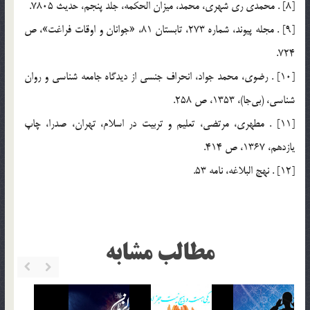
[8] . محمدي ري شهري، محمد، ميزان الحكمه، جلد پنجم، حديث 7805.
[9] . مجله پيوند، شماره 273، تابستان 81، «جوانان و اوقات فراغت»، ص
724.
[10] . رضوي، محمد جواد، انحراف جنسي از ديدگاه جامعه شناسي و روان
شناسي، (بي‎جا)، 1353، ص 258.
[11] . مطهري، مرتضي، تعليم و تربيت در اسلام، تهران، صدرا، چاپ
يازدهم، 1367، ص 414.
[12] . نهج البلاغه، نامه 53.
مطالب مشابه