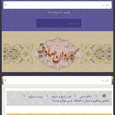
یکشنبه , 18 مرداد 1405
اسلام شناسی
نقد و پاسخ به شبهات
تربیت و مشاوره
راههاي پيشگيري و درمان از انحرافات جنسي جوانان چيست؟