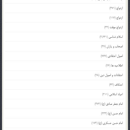
ازدواج
(371)
ازدواج
(117)
ازدواج موقت
(32)
اسلام شناسی
(2,661)
اصحاب و یاران
(37)
اصول اعتقادی
(777)
اطلاعیه ها
(26)
اعتقادات و اصول دین
(28)
اعتکاف
(43)
اعیاد اسلامی
(211)
امام جعفر صادق (ع)
(372)
امام حسن (ع)
(233)
امام حسن عسکری (ع)
(172)