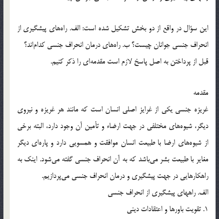
اين سؤال در واقع از دو بخش تشكيل شده است: الف. راه‌هاي پيشگيري از
انحراف جنسي جوانان چيست؟ ب. راه‌هاي درمان انحراف جنسي كدام‌اند؟
قبل از پرداختن به اصل پاسخ لازم است مقدمه‎اي را ذكر كنيم.
مقدمه
غريزه جنسي يكي از غرايز اصلي انسان است كه مانند هر غريزه و نيروي
ديگر، شيوه‎هاي مختلفي در جهت ارضاء و تأمين آن وجود دارد، البته برخي
از شيوه‎هاي ارضا با طبيعت انسان موافقت و همسويي دارد و پاره‎اي ديگر
مغاير با طبيعت بشر مي‎باشد كه به آن انحراف جنسي گفته مي‎شود. اينك به
راهكارهايي در جهت پيشگيري و درمان انحراف جنسي مي‎پردازيم.
الف. راههاي پيشگيري از انحراف جنسي
1. تقويت باورها و اعتقادات ديني