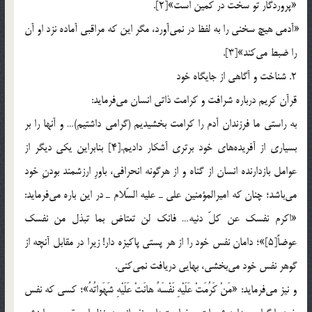
«پروردگار تو سخت در كمين است»[2].
«آدمي هيچ سخني را به لفظ در نمي‎آورد، مگر اين كه مراقبي آماده نزد او آن
را ضبط مي‎كند»[3].
2. شناخت و آگاهي از جايگاه خود
قرآن كريم درباره شرافت و كرامت ذاتي انسان مي‎فرمايد:
به راستي ما فرزندان آدم را كرامت بخشيديم (گرامي داشتيم)… و آنها را بر
بسياري از آفريده‎هاي خود برتري آشكار داديم.[4] بنابراين يكي ديگر از
عوامل بازدارنده انسان از گناه و از هرگونه انحرافي، باورِ ارزشمند بودنِ خود
مي‎باشد؛ چنان كه اميرالمؤمنين علي ـ عليه السّلام ـ در اين باره مي‎فرمايد:
«اكرم نفسك عن كلّ دنيه… فانك لن تعتاض بما تبذل من نفسك
عوضاً[5]»؛ دامان نفس خود را از هر پستي پاكيزه دار! زيرا در مقابل آنچه از
گوهر نفس خود مي‎بخشي، بهايي دريافت نمي‎كني.
و نيز مي‎فرمايد: «مَنْ كَرُمَتْ عَلَيْهِ نَفْسَهُ هانَتْ عَلَيْهِ‌ شَهَواتُهُ»؛ كسي كه نفس