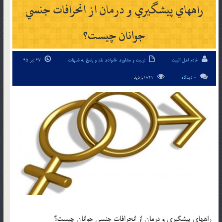
راههاي پيشگيري و درمان از انحرافات جنسي
جوانان چيست؟
خادم اهل البیت
تربیت و مشاوره
,
خانواده
,
نقد و پاسخ به شبهات
27 تیر 95
0 دیدگاه
1829بازدید
راههاي پيشگيري و درمان از انحرافات جنسي جوانان چيست؟