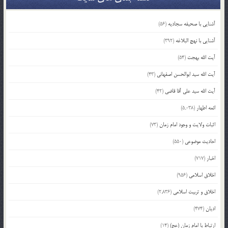
آشنایی با صحیفه سجادیه
(56)
آشنایی با نهج البلاغه
(392)
آیت الله بهجت
(54)
آیت الله سید ابوالحسن اصفهانی
(43)
آیت الله سید علی آقا قاضی
(42)
ائمه اطهار
(5,038)
اثبات ولایت و وجود امام زمان
(73)
احادیث موضوعی
(550)
اخبار
(717)
اخلاق اسلامی
(956)
اخلاق و تربیت اسلامی
(2,836)
ادیان
(474)
ارتباط با امام زمان (عج)
(14)