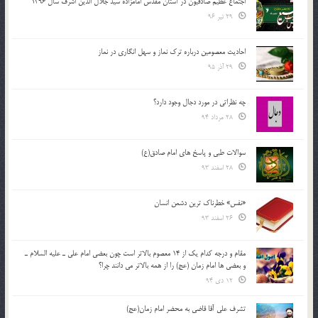
اجتماع عظیم صادقیون در آستان مقدس امامزاده سید جلال الدین اشرف سال 1396
29 تیر 96
احادیث معصومین درباره ترک نماز و سهل انگاری در نماز
29 آذر 95
چه نظراتی در مورد دجال وجود دارد؟
28 مرداد 94
سوالات طبی و پاسخ های امام صادق(ع)
28 اسفند 93
«نفس» خطرناک ترین دشمن انسان
26 اسفند 93
مقام و درجه كدام يك از 14 معصوم بالاتر است چون بعضي امام علي ـ عليه السلام ـ
و بعضي ها امام زمان (عج) را از همه بالاتر مي دانند چرا؟
12 دی 94
تشرف علي آقا قاضي به محضر امام زمان(عج)