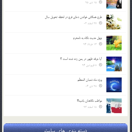
15 دی 95
طرح همگانی خواندن دعای فرج در لحظه تحویل سال
27 اسفند 03
چهل حدیث نگاه به نامحرم
13 خرداد 94
آیا جرقه ظهور در یمن زده شده است ؟!
8 فروردین 94
ویژه ماه شعبان المعظّم
28 دی 04
مواظب نگاهتان باشید!!!
18 اسفند 93
دسته بندی های سایت