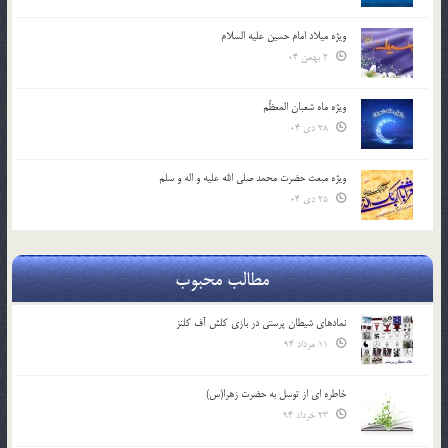
ویژه میلاد امام حسین علیه السلام
2 بهمن 04
ویژه ماه شعبان المعظّم
28 دی 04
ویژه مبعث حضرت محمد صلی الله علیه و اله و سلم
25 دی 04
مطالب محبوب
نمادهای شیطان پرستی در بازی کلش آف کلنز
11 مرداد 94
خاطره ای از توسل به حضرت زهرا(س)
23 خرداد 94