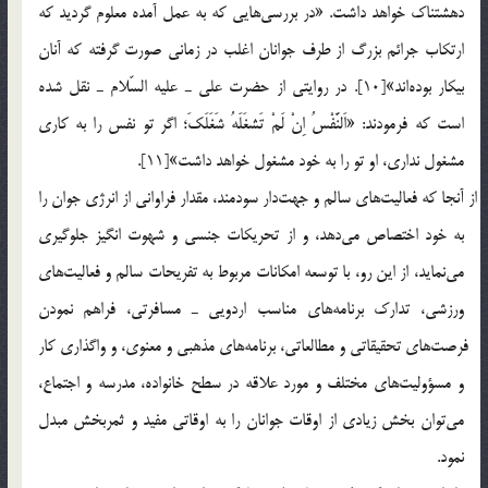
دهشتناك خواهد داشت. «در بررسي‎هايي كه به عمل آمده معلوم گرديد كه
ارتكاب جرائم بزرگ از طرف جوانان اغلب در زماني صورت گرفته كه آنان
بيكار بوده‎اند»[10]. در روايتي از حضرت علي ـ عليه السّلام ـ نقل شده
است كه فرمودند: «اَلنَّفْسُ اِنْ لَمْ تَشغَلَهُ شَغَلَكَ؛ اگر تو نفس را به كاري
مشغول نداري، او تو را به خود مشغول خواهد داشت»[11].
از آنجا كه فعاليت‎هاي سالم و جهت‎دار سودمند، مقدار فراواني از انرژي جوان را
به خود اختصاص مي‎دهد، و از تحريكات جنسي و شهوت انگيز جلوگيري
مي‎نمايد، از اين رو، با توسعه امكانات مربوط به تفريحات سالم و فعاليت‎هاي
ورزشي، تدارك برنامه‎هاي مناسب اردويي ـ مسافرتي، فراهم نمودن
فرصت‎هاي تحقيقاتي و مطالعاتي، برنامه‎هاي مذهبي و معنوي، و واگذاري كار
و مسؤوليت‎هاي مختلف و مورد علاقه در سطح خانواده، مدرسه و اجتماع،
مي‎توان بخش زيادي از اوقات جوانان را به اوقاتي مفيد و ثمربخش مبدل
نمود.