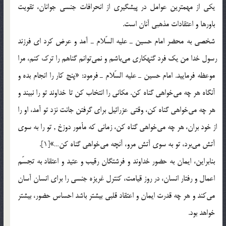
يكي از مهمترين عوامل در پيشگيري از انحرافات جنسي جوانان، تقويت
باورها و اعتقادات مذهبي آنان است.
شخصي به محضر امام حسين ـ عليه السّلام ـ آمد و عرض كرد اي فرزند
رسول خدا من يك فرد گنهكاري مي‎باشم و نمي‎توانم گناهم را ترك كنم، مرا
موعظه فرماييد. امام حسين ـ عليه السّلام ـ فرمود: «پنج كار را انجام بده و
آنگاه هر چه مي‎خواهي گناه كن. مكاني را انتخاب كن تا خداوند تو را نبيند و
هر چه مي‎خواهي گناه كن، وقتي عزرائيل براي گرفتن جانت نزد تو آمد، او را
از خود بران، هر چه مي‎خواهي گناه كن، زماني كه مأمور دوزخ , تو را به سوي
آتش مي‎برد، تو به سوي آتش مرو، آنچه مي‎خواهي گناه كن…»[1].
بنابراين، ايمان به حضور خداوند و فرشتگان رقيب و عتيد و اعتقاد به تجسّم
اعمال و رفتار انسان، در روز قيامت، كنترل غريزه جنسي را براي انسان آسان
مي‎كند و هر چه قدرت ايمان و اعتقاد قلبي بيشتر باشد احساس حضور، بيشتر
خواهد بود.