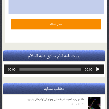
زیارت نامه امام صادق علیه السلام
پخش‌کننده
00:00
00:00
صوت
مطالب مشابه
لطفا در زمينه اهميت شب‌زنده‌داري وموانع آن توضيحاتي بفرماييد.
2 اسفند 96