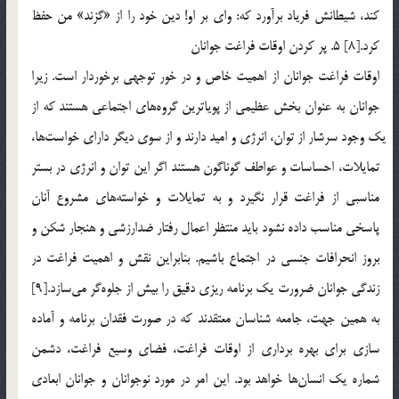
كند، ‌شيطانش فرياد برآورد كه: واي بر او! دين خود را از «گزند» من حفظ
كرد.[8] 5. پر كردن اوقات فراغت جوانان
اوقات فراغت جوانان از اهميت خاص و در خور توجهي برخوردار است. زيرا
جوانان به عنوان بخش عظيمي از پوياترين گروه‎هاي اجتماعي هستند كه از
يك وجود سرشار از توان، انرژي و اميد دارند و از سوي ديگر داراي خواست‎ها،
تمايلات، احساسات و عواطف گوناگون هستند اگر اين توان و انرژي در بستر
مناسبي از فراغت قرار نگيرد و به تمايلات و خواسته‎هاي مشروع آنان
پاسخي مناسب داده نشود بايد منتظر اعمال رفتار ضدارزشي و هنجار شكن و
بروز انحرافات جنسي در اجتماع باشيم. بنابراين نقش و اهميت فراغت در
زندگي جوانان ضرورت يك برنامه ريزي دقيق را بيش از جلوه‎گر مي‎سازد.[9]
به همين جهت، جامعه شناسان معتقدند كه در صورت فقدان برنامه و آماده
سازي براي بهره برداري از اوقات فراغت، فضاي وسيع فراغت، دشمن
شماره يك انسان‎ها خواهد بود. اين امر در مورد نوجوانان و جوانان ابعادي