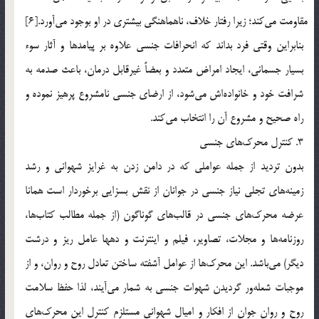
مقاومت مي‎كند؛ زيرا رفتار خلاف، ناهماهنگي بيشتري در او بوجود مي‎آورد.[6]
بنابراين وقتي فرد بداند كه انحرافات جنسي علاوه بر پيامدها و آثار سوء
بسيار جسماني، ايجاد امراض متعدد و بعضاً غيرقابل درمان، باعث صدمه به
شرافت خود و خانواده‎اش مي‎شود، از ارضاي جنسي نامشروع پرهيز نموده و
راه صحيح و مشروع آن را انتخاب مي‎كند.
3. كنترل محرك‎هاي جنسي
بدون ترديد از جمله عواملي كه در دامن زدن به غرايز شهواني و رشد
زمينه‎هاي تجلي نياز جنسي در جوانان از نقش بسزايي برخوردار است همانا
عرضه محرك‎هاي جنسي در قالب‎هاي گوناگون (از جمله مطالب كتاب‎ها،
روزنامه‎ها و مجلات، تصاوير، فيلم و اينترنت و دهها عامل ريز و درشت
ديگر) مي‎باشد. اين محرك‎ها از عوامل آشفته ساختن تعادل روح و روان، و از
موجبات شعله‎ور گرديدن شهوات جنسي به شمار مي‎آيند، لذا حفظ سلامت
روح و روان جوان از افكار و اميال شهواني مستلزم كنترل اين محرك‎هاي