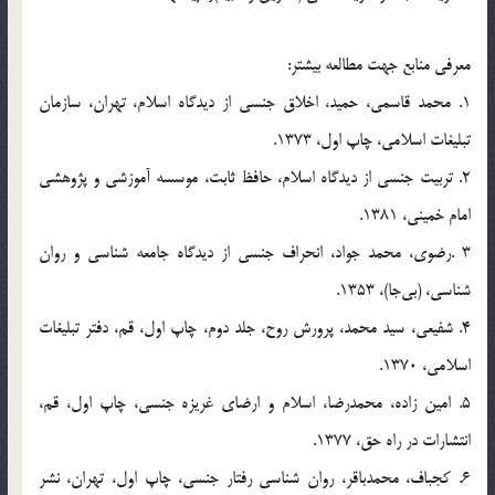
معرفي منابع جهت مطالعه بيشتر:
1. محمد قاسمي، حميد، اخلاق جنسي از ديدگاه اسلام، تهران، سازمان
تبليغات اسلامي، چاپ اول، 1373.
2. تربيت جنسي از ديدگاه اسلام، حافظ ثابت، موسسه آموزشي و پژوهشي
امام خميني، 1381.
3 .رضوي، محمد جواد، انحراف جنسي از ديدگاه جامعه شناسي و روان
شناسي، (بي‎جا)، 1353.
4. شفيعي، سيد محمد، پرورش روح، جلد دوم، چاپ اول، قم، دفتر تبليغات
اسلامي، 1370.
5. امين زاده، محمدرضا، اسلام و ارضاي غريزه جنسي، چاپ اول، قم،
انتشارات در راه حق، 1377.
6. كجباف، محمدباقر، روان شناسي رفتار جنسي، چاپ اول، تهران، نشر