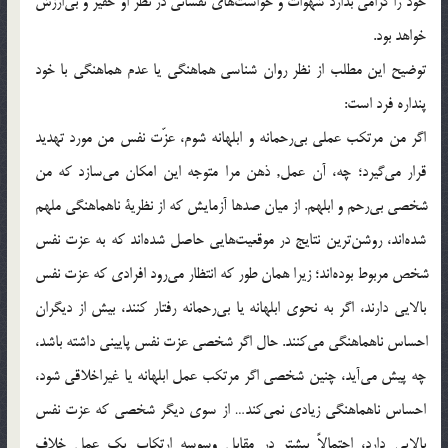
خود را گرامي بدارد شهوات و خواست‎هاي نفساني در نظر او حقير و بي‎ارزش
خواهد بود.
توضيح اين مطلب از نظر روان شناسي هماهنگي يا عدم هماهنگي با خود
پنداره فرد است:
اگر من مرتكب عملي بي‎رحمانه و ابلهانه شوم، عزّت نفس من مورد تهديد
قرار مي‎گيرد؛ چه، آن عمل, ذهن مرا متوجه اين امكان مي‎سازد كه من
شخصي بي‎رحم و ابلهم. از ميان صدها آزمايش كه از نظرية ناهماهنگي ملهم
شده‎اند، روشن‎ترين نتايج در موقعيت‎هايي حاصل شده‎اند كه به عزت نفس
شخص مربوط بوده‎اند؛ زيرا همان طور كه انتظار مي‎رود افرادي كه عزت نفس
بالايي دارند، اگر به نحوي ابلهانه يا بي‎رحمانه رفتار كنند، بيش از ديگران
احساس ناهماهنگي مي‎كنند. حال اگر شخصي عزت نفس پاييني داشته باشد،
چه پيش مي‎آيد، چنين شخصي اگر مرتكب عمل ابلهانه يا غيراخلاقي شود،
احساس ناهماهنگي زيادي نمي‎كند… از سوي ديگر شخصي كه عزت نفس
بالايي دارد، احتمالاً بيشتر در مقابل وسوسه ارتكاب يك عمل خلاف