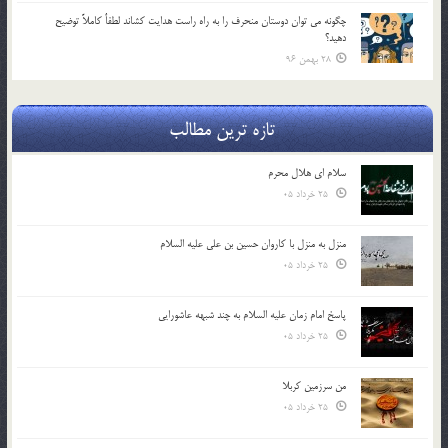
چگونه مي توان دوستان منحرف را به راه راست هدايت كشاند لطفاٌ كاملاً توضيح
دهيد؟
28 بهمن 96
تازه ترین مطالب
سلام ای هلال محرم
25 خرداد 05
منزل به منزل با کاروان حسین بن علی علیه السلام
25 خرداد 05
پاسخ امام زمان علیه السلام به چند شبهه عاشورایی
25 خرداد 05
من سرزمین کربلا
25 خرداد 05