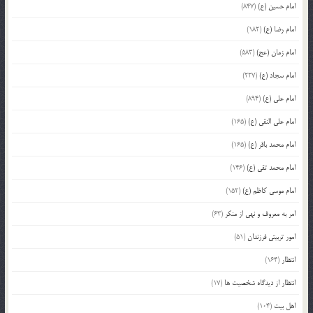
امام حسین (ع)
(847)
امام رضا (ع)
(182)
امام زمان (عج)
(583)
امام سجاد (ع)
(227)
امام علی (ع)
(894)
امام علی النقی (ع)
(165)
امام محمد باقر (ع)
(165)
امام محمد تقی (ع)
(146)
امام موسی کاظم (ع)
(152)
امر به معروف و نهی از منکر
(63)
امور تربیتی فرزندان
(51)
انتظار
(164)
انتظار از دیدگاه شخصیت ها
(17)
اهل بیت
(104)