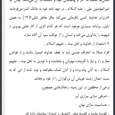
انسان‎ها نسبت به آثار و پيامدهاي سوء و دهشتناك آن مي‎باشد. چنان كه
اميرالمؤمنين علي ـ عليه السّلام ـ در عهد نامه خود به مالك اشتر مي‎فرمايد:
«دربرابر خداوند كسي نافرماني نمي‎كند مگر جاهل شقي»[12]. به همين
دليل، روايات بسياري موجود است كه هر كدام اثري از آثار منفي پيروي از
شهوت را يادآوري مي‎كند و انسان را از عواقبِ سوء آن آگاه سازد.
2. استمداد از خداوند و اهل بيت ـ عليهم السّلام ـ
افراد مبتلا به انحراف جنسي بايد به لطف خداوند اميدوار باشند و با خواندن
نماز و راز و نياز با آفريننده مهربان و بخشنده و با توسل به اهل بيت ـ عليهم
السّلام ـ به آنان پناه برده و از آنان كمك بخواهند و توبه كنند از اين كه به
سبب اعمال زشت خويش آن بزرگواران را از خود برنجانند.
برخي از محققين در اين زمينه، راهكارهايي همچون:
ـ شرطي سازي بيزاري آور
ـ حساسيت سازي نهان
ـ تقويت مثبت و تقويت منفي (تشويق و تنبيه)را پيشنهاد داده اند.