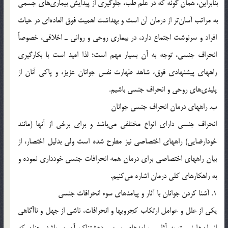
بنابراين، همان گونه كه در علم طب، جلوگيري از پيدايش بيماري‎هاي جسمي
به مراتب آسان‎تر از درمان آن است و بهداشت اهميت فوق العاده‎اي در حيات
افراد و سرنوشت اجتماع دارد، در بيماري روحي و رواني ـ اخلاقي، خصوصاً
انحراف جنسي، توجه به آن بسيار مهم است؛ لذا اميد است با بكارگيري
راههاي پيشنهادي فوق، شاهد طهارت نفس جوانان عزيز، و پاكي آنان از
پليدي‎هاي روحي و انحراف جنسي باشيم.
ب. راههاي درمان انحراف جنسي جوانان
انحراف جنسي داراي انواع مختلفي مي‎باشد و براي برخي از آنها (مانند
خودارضايي) راههاي اختصاصي نيز مطرح شده است ولي بدليل اختصار، از
بيان راههاي اختصاصي براي درمان همه انحرافات جنسي خودداري نموده و
به راهكارهاي كلي درمان اشاره مي‎كنيم.
1. آشنا كردن جوانان با آثار و پيامدهاي سوء انحرافات جنسي
يكي از علل و عوامل ارتكاب كجرويها و انحرافات، ناشي از جهل و ناآگاهي