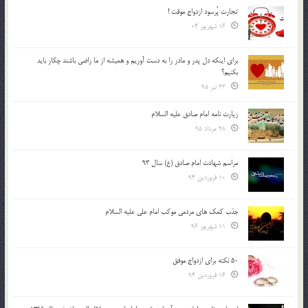
تجارت پُرسود ازدواج موقت !
16 شهریور 04
براي اينكه دل پدر و مادر را به دست آوريم و هميشه از ما راضي باشند چكار بايد
بكنيم؟
23 تیر 95
زیارت نامه امام صادق علیه السلام
28 مرداد 95
مراسم شهادت امام صادق (ع) سال 93
10 فروردین 94
جذب کمک های مردمی موکب امام علی علیه السلام
11 شهریور 96
50 نکته برای ازدواج موفق
16 فروردین 94