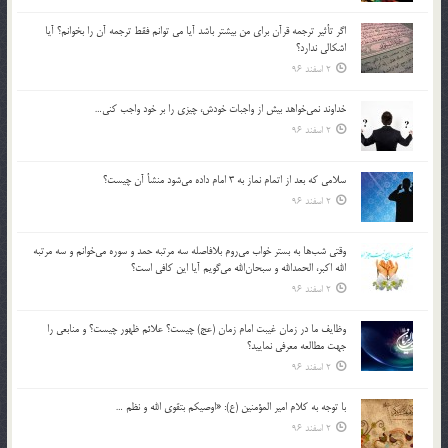
اگر تأثير ترجمه قرآن براي من بيشتر باشد آيا مي توانم فقط ترجمه آن را بخوانم؟ آيا
اشكالي ندارد؟
2 اسفند 96
خداوند نمي‌خواهد بيش از واجبات خودش، چيزي را بر خود واجب كني…
2 اسفند 96
سلامي كه بعد از اتمام نماز به 3 امام داده مي‌شود منشأ آن چيست؟
2 اسفند 96
وقتي شب‌ها به بستر خواب مي‌روم بلافاصله سه مرتبه حمد و سوره مي‌خوانم و سه مرتبه
الله اكبر، الحمدالله و سبحان‌الله مي‌گويم آيا اين كافي است؟
2 اسفند 96
وظايف ما در زمان غيبت امام زمان (عج) چيست؟ علائم ظهور چيست؟ و منابعي را
جهت مطالعه معرفي نماييد؟
2 اسفند 96
با توجه به كلام امير المؤمنين (ع): «اوصيكم بتقوي الله و نظم …
2 اسفند 96