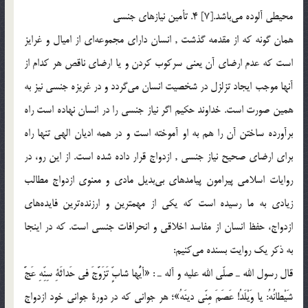
محيطي آلوده مي‎باشد.[7] 4. تأمين نيازهاي جنسي
همان گونه كه از مقدمه گذشت , انسان داراي مجموعه‎اي از اميال و غرايز
است كه عدم ارضاي آن يعني سركوب كردن و يا ارضاي ناقص هر كدام از
آنها موجب ايجاد تزلزل در شخصيت انسان مي‎گردد و در غريزه جنسي نيز به
همين صورت است. خداوند حكيم اگر نياز جنسي را در انسان نهاده است راه
برآورده ساختن آن را هم به او آموخته است و در همه اديان الهي تنها راه
براي ارضاي صحيح نياز جنسي , ازدواج قرار داده شده است. از اين رو، در
روايات اسلامي پيرامون پيامدهاي بي‎بديل مادي و معنوي ازدواج مطالب
زيادي به ما رسيده است كه يكي از مهمترين و ارزنده‎ترين فايده‎هاي
ازدواج، حفظ انسان از مفاسد اخلاقي و انحرافات جنسي است. كه در اينجا
به ذكر يك روايت بسنده مي‎كنيم:
قال رسول الله ـ صلّي الله عليه و آله ـ : «أيُّها شابٍّ تَزَوَّجَ في حَداثَةِ سِنِّهِ عَجَّ
شَيْطانُهُ: يا وَيْلَدُ! عَصَمَ مِنّي دينَهُ»؛ هر جواني كه در دورة جواني خود ازدواج