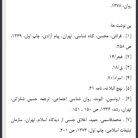
روان، 1378.
پي نوشت ها:
[1] . قرائتي، محسن، گناه شناسي، ‌تهران، پيام آزادي، چاپ اول، 1369،
ص 258.
[2] . فجر/14.
[3] . ق/18.
[4] . اسراء/70.
[5] . نهج البلاغه، نامه 31.
[6] . ارونسون، اليوت، روان شناسي اجتماعي، ترجمه حسين شكركن،
تهران، رشد، 1366، ص 150 ـ 151.
[7] . محمدقاسمي، حميد، اخلاق جنسي از ديدگاه اسلام، تهران، سازمان
تبليغات اسلامي، چاپ اول، 1373، ص 201.