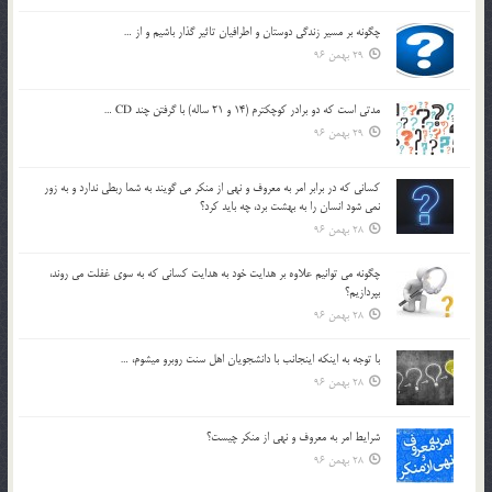
چگونه بر مسير زندگي دوستان و اطرافيان تاثير گذار باشيم و از …
29 بهمن 96
مدتي است كه دو برادر كوچكترم (14 و 21 ساله) با گرفتن چند CD …
29 بهمن 96
كساني كه در برابر امر به معروف و نهي از منكر مي گويند به شما ربطي ندارد و به زور
نمي شود انسان را به بهشت برد، چه بايد كرد؟
28 بهمن 96
چگونه مي توانيم علاوه بر هدايت خود به هدايت كساني كه به سوي غفلت مي روند،
بپردازيم؟
28 بهمن 96
با توجه به اينكه اينجانب با دانشجويان اهل سنت روبرو مي‎شوم، …
28 بهمن 96
شرايط امر به معروف و نهي از منكر چيست؟
28 بهمن 96