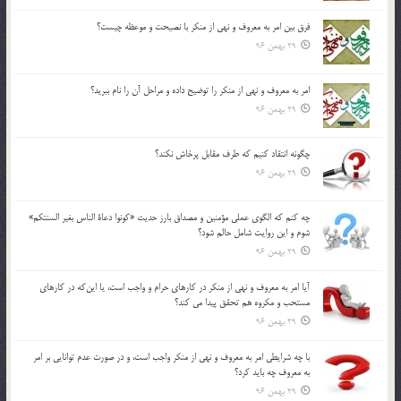
فرق بين امر به معروف و نهي از منكر با نصيحت و موعظه چيست؟
29 بهمن 96
امر به معروف و نهي از منكر را توضيح داده و مراحل آن را نام ببريد؟
29 بهمن 96
چگونه انتقاد كنيم كه طرف مقابل پرخاش نكند؟
29 بهمن 96
چه كنم كه الگوي عملي مؤمنين و مصداق بارز حديث «كونوا دعاة الناس بغير السنتكم»
شوم و اين روايت شامل حالم شود؟
29 بهمن 96
آيا امر به معروف و نهي از منكر در كارهاي حرام و واجب است، يا اين‌كه در كارهاي
مستحب و مكروه هم تحقق پيدا مي كند؟
29 بهمن 96
با چه شرايطي امر به معروف و نهي از منکر واجب است، و در صورت عدم توانايي بر امر
به معروف چه بايد کرد؟
29 بهمن 96