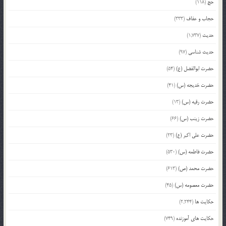
حج
(118)
حجاب و عفاف
(333)
حدیث
(1,737)
حدیث شناسی
(97)
حضرت ابوالفضل (ع)
(54)
حضرت خدیجه (س)
(41)
حضرت رقیه (س)
(13)
حضرت زینب (س)
(66)
حضرت علی اکبر (ع)
(23)
حضرت فاطمه (س)
(530)
حضرت محمد (ص)
(613)
حضرت معصومه (س)
(45)
حکایت ها
(2,244)
حکایت های آموزنده
(749)