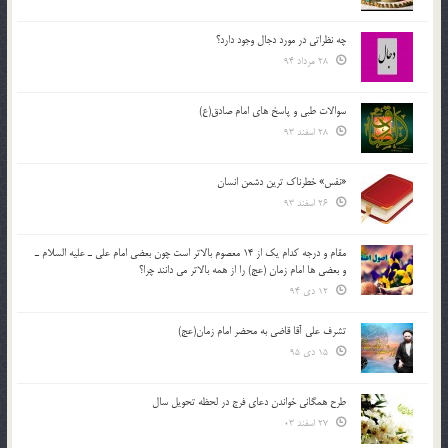
چه نظراتی در مورد دجال وجود دارد؟
28 مرداد 94
سوالات طبی و پاسخ های امام صادق(ع)
28 اسفند 93
«نفس» خطرناک ترین دشمن انسان
26 اسفند 93
مقام و درجه كدام يك از 14 معصوم بالاتر است چون بعضي امام علي ـ عليه السلام ـ
و بعضي ها امام زمان (عج) را از همه بالاتر مي دانند چرا؟
12 دی 94
تشرف علي آقا قاضي به محضر امام زمان(عج)
15 دی 95
طرح همگانی خواندن دعای فرج در لحظه تحویل سال
27 اسفند 03