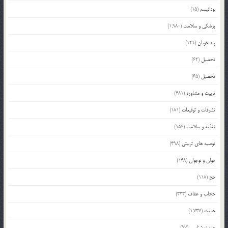
بودائیسم
(15)
پزشکی و سلامت
(1,980)
پند خوبان
(129)
تحصیل
(62)
تحصیل
(65)
تربیت و مشاوره
(481)
تشرفات و توقیعات
(181)
تغذیه و سلامت
(156)
توصیه های تربیتی
(498)
جوان و نوجوان
(148)
حج
(118)
حجاب و عفاف
(333)
حدیث
(1,737)
حدیث شناسی
(97)