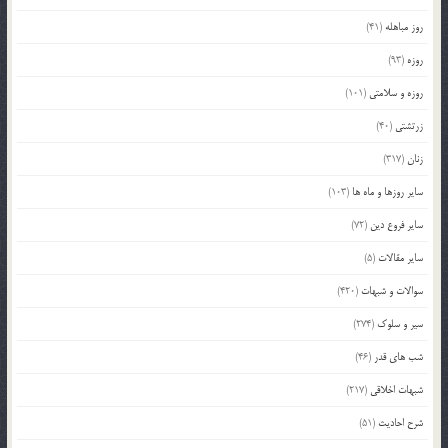
روز مباهله
(41)
روزه
(93)
روزه و سلامتی
(101)
زرتشتی
(40)
زنان
(317)
سایر روزها و ماه ها
(103)
سایر فروع دین
(72)
سایر مقالات
(5)
سوالات و شبهات
(420)
سیر و سلوک
(274)
شب های قدر
(46)
شبهات اخلاقی
(217)
شرح احادیث
(51)