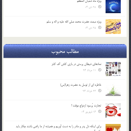
ویژه ماه شعبان المعظّم
28 دی 04
ویژه مبعث حضرت محمد صلی الله علیه و اله و سلم
25 دی 04
مطالب محبوب
نمادهای شیطان پرستی در بازی کلش آف کلنز
11 مرداد 94
خاطره ای از توسل به حضرت زهرا(س)
23 خرداد 94
تجارت پُرسود ازدواج موقت !
16 شهریور 04
براي اينكه دل پدر و مادر را به دست آوريم و هميشه از ما راضي باشند چكار بايد