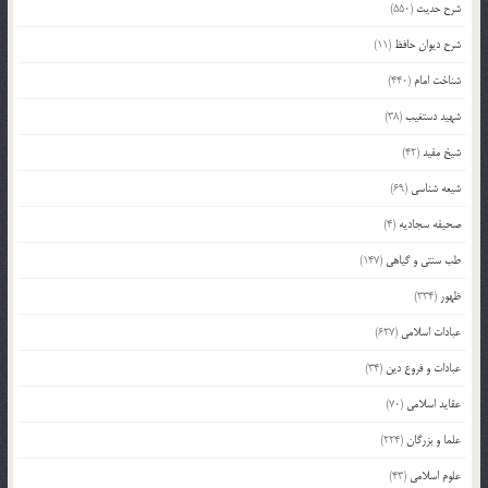
شرح حدیث
(550)
شرح دیوان حافظ
(11)
شناخت امام
(440)
شهید دستغیب
(38)
شیخ مفید
(42)
شیعه شناسی
(69)
صحیفه سجادیه
(4)
طب سنتی و گیاهی
(147)
ظهور
(334)
عبادات اسلامی
(627)
عبادات و فروع دین
(34)
عقاید اسلامی
(70)
علما و بزرگان
(224)
علوم اسلامی
(43)