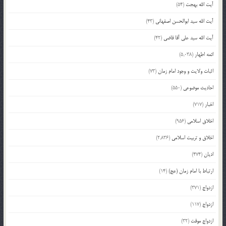
آیت الله بهجت
(54)
آیت الله سید ابوالحسن اصفهانی
(43)
آیت الله سید علی آقا قاضی
(42)
ائمه اطهار
(5,038)
اثبات ولایت و وجود امام زمان
(73)
احادیث موضوعی
(550)
اخبار
(717)
اخلاق اسلامی
(956)
اخلاق و تربیت اسلامی
(2,836)
ادیان
(474)
ارتباط با امام زمان (عج)
(14)
ازدواج
(371)
ازدواج
(117)
ازدواج موقت
(32)