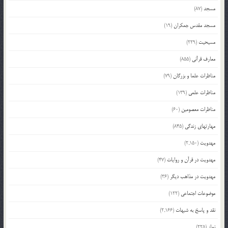
مسجد
(87)
مسجد مقدس جمکران
(19)
مسیحیت
(229)
معارف قرآنی
(855)
مناظرات علما و بزرگان
(79)
مناظرات علمی
(139)
مناظرات معصومین
(60)
مهارتهای زندگی
(845)
مهدویت
(2,150)
مهدویت در قرآن و روایات
(47)
مهدویت در مذاهب دیگر
(36)
موضوعات اجتماعی
(122)
نقد و پاسخ به شبهات
(2,166)
نماز
(225)