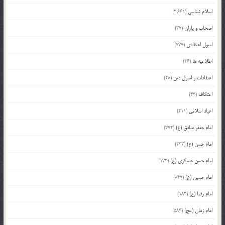
اسلام شناسی
(2,661)
اصحاب و یاران
(37)
اصول اعتقادی
(777)
اطلاعیه ها
(26)
اعتقادات و اصول دین
(28)
اعتکاف
(43)
اعیاد اسلامی
(211)
امام جعفر صادق (ع)
(372)
امام حسن (ع)
(233)
امام حسن عسکری (ع)
(172)
امام حسین (ع)
(847)
امام رضا (ع)
(182)
امام زمان (عج)
(583)