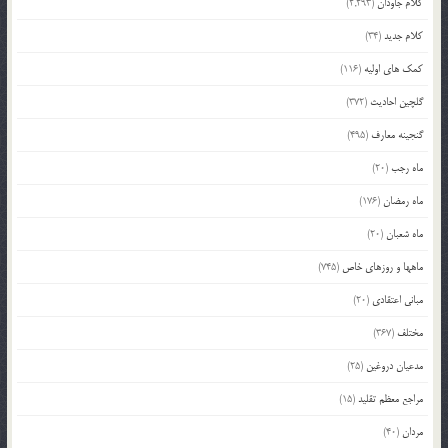
کلام جاودان
(2,293)
کلام جدید
(34)
کمک های اولیه
(116)
گلچین احادیث
(372)
گنجینه معارف
(495)
ماه رجب
(20)
ماه رمضان
(176)
ماه شعبان
(20)
ماهها و روزهای خاص
(745)
مبانی اعتقادی
(20)
مختلف
(367)
مدعیان دروغین
(25)
مراجع معظم تقلید
(15)
مردان
(40)