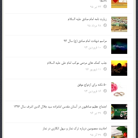
بكنيم؟
23 تیر 95
زیارت نامه امام صادق علیه السلام
28 مرداد 95
مراسم شهادت امام صادق (ع) سال 93
10 فروردین 94
جذب کمک های مردمی موکب امام علی علیه السلام
11 شهریور 96
50 نکته برای ازدواج موفق
16 فروردین 94
اجتماع عظیم صادقیون در آستان مقدس امامزاده سید جلال الدین اشرف سال 1396
29 تیر 96
احادیث معصومین درباره ترک نماز و سهل انگاری در نماز
29 آذر 95