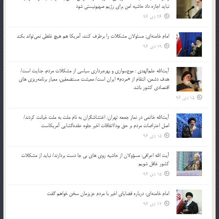
نباید اجازه داد حاشیه امن برای رژیم صهیونیستی شود
26 دی 96
امام خامنه‌ای: مسئولان مشکلات را برطرف کنند، آمریکا هم هیچ غلطی نمی‌تواند بکند
19 دی 96
آیت‌الله علم‌الهدی : موج‌سواری و بهره‌برداری سیاسی از مشکلات مردم، جنایت است/
هدف دشمن، انتقام از «مردم» ایران است/ معیشت مستضعفین، معیار برنامه‌ریزی های
اقتصادی کشور باشد
15 دی 96
آیت‌الله خاتمی در نماز جمعه تهران: اغتشاشگران به نام ملت به ملت خیانت کردند/
اصل اعتراضات مردم بر حق بود/اتفاقات اخیر جلوه عقده‌گشایی آمریکاست
15 دی 96
آیت الله اعرافی: مسؤولان از حاشیه روی های بی جا دست بردارند/ نباید از مشکلات
کشور غافل شویم
15 دی 96
امام خامنه‌ای: درباره قضایای اخیر با مردم عزیزمان سخن خواهم گفت
12 دی 96