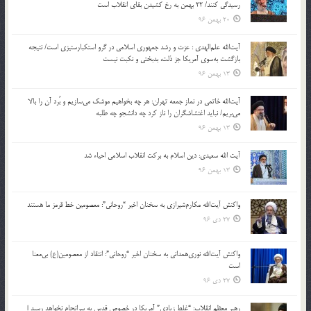
رسیدگی کنند/ 22 بهمن به رخ کشیدن بقای انقلاب است
20 بهمن 96
آیت‌الله علم‌الهدی : عزت و رشد جمهوری اسلامی در گرو استکبارستیزی است/ نتیجه
بازگشت به‌سوی آمریکا جز ذلت، بدبختی و نکبت نیست
13 بهمن 96
آیت‌الله خاتمی در نماز جمعه تهران: هر چه بخواهیم موشک می‌سازیم و بُرد آن را بالا
می‌بریم/ نباید اغتشاشگران را ناز کرد چه دانشجو چه طلبه
13 بهمن 96
آیت الله سعیدی: دین اسلام به برکت انقلاب اسلامی احیاء شد
13 بهمن 96
واکنش آیت‌الله مکارم‌شیرازی به سخنان اخیر “روحانی”: معصومین خط قرمز ما هستند
27 دی 96
واکنش آیت‌الله نوری‌همدانی به سخنان اخیر “روحانی”: انتقاد از معصومین(ع) بی‌معنا
است
27 دی 96
رهبر معظم انقلاب: “غلط زیادی” آمریکا در خصوص قدس به سرانجام نخواهد رسید |