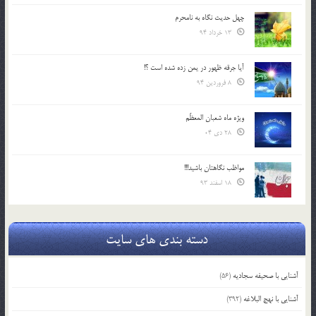
چهل حدیث نگاه به نامحرم
13 خرداد 94
آیا جرقه ظهور در یمن زده شده است ؟!
8 فروردین 94
ویژه ماه شعبان المعظّم
28 دی 04
مواظب نگاهتان باشید!!!
18 اسفند 93
دسته بندی های سایت
آشنایی با صحیفه سجادیه
(56)
آشنایی با نهج البلاغه
(392)