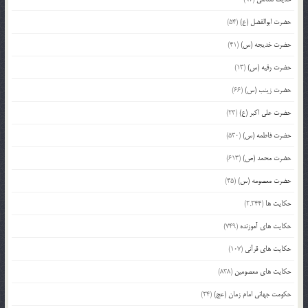
حضرت ابوالفضل (ع)
(54)
حضرت خدیجه (س)
(41)
حضرت رقیه (س)
(13)
حضرت زینب (س)
(66)
حضرت علی اکبر (ع)
(23)
حضرت فاطمه (س)
(530)
حضرت محمد (ص)
(613)
حضرت معصومه (س)
(45)
حکایت ها
(2,244)
حکایت های آموزنده
(749)
حکایت های قرآنی
(107)
حکایت های معصومین
(838)
حکومت جهانی امام زمان (عج)
(24)