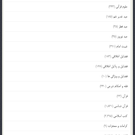
علوم قرآنی
(343)
عید غدیر خم
(185)
عید فطر
(35)
عید نوروز
(45)
غیبت امام
(291)
فضایل اخلاقی
(183)
فضایل و رذایل اخلاقی
(168)
فضایل و ویژگی ها
(10)
فقه و احکام شرعی
(340)
قرآن
(23)
قرآن شناسی
(1,861)
کتب اسلامی
(2,295)
کرامات و معجزات
(9)