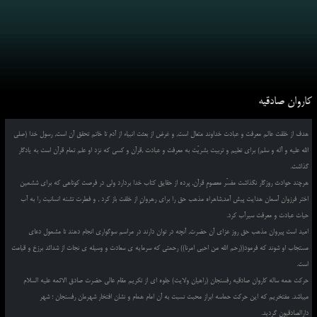
کاروان صادقیه
هدف از خلقت عالم معرفت و عبادت خداوند متعال است, و غرض از بعثت انبیاء از آدم تا خاتم تحقق آن است, رسول خدا (صلی
الله علیه و آله و سلم) برای تعلیم و تربیت بشریّت به معرفت و عبادت ,قرآن و کسی که نزد او علم تمام قرآن است به یادگار
گذاشت.
هرچند حوادث روزگار نگذاشت مفسّر معصومِ قرآن, پرده از حقایق کتاب خدا بردارد ولی در فرصت کوتاهی که برای ششمین
اختر فرزوان آسمان هدایت پیش آمد,شاهراه مذهب حق را برای رهروانِ از خلقت باز کرد , و فطرت تشنه انسانیت را به آب
حیات عبادت و معرفت سیرآب کرد.
امید است پیروان مذهب حق روز عزای آن حضرت, آنچه در توان دارند در مراسم سوگواری انجام دهند تا مشمول دعای
مستجاب او شوند که فرمود((رحم الله من احیی امرنا)) رحمتی که سرمایه ی سعادت و وسیله ی نجات از شدائد برزخ و قیامت
است.
حرکت همه ساله کاروان صادقیه رفسنجان (راهیان ولایت) جلوه ای از تکریم مقام عالی حضرت صادق الائمه علیه السلام
میباشد. مفتخریم که این حرکت حماسه ابراز محبت نسبت به آن امام همام و نشان افتخار شهرمان رفسنجان ؛ شهر
دارالصادقیون گردید.