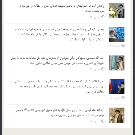
واکنش آیت‌الله علم‌الهدی به تجمع مشهد: عده‌ای خائن از مطالبه بر حق مردم
سوءاستفاده کردند
8 دی 96
موحدی کرمانی در خطبه‌های نمازجمعه تهران: ضربه‌ سران فتنه به ایران و اسلام در
تاریخ بی‌بدیل است/ مردم بدانند پول‌ها را بدهکاران کلان بانکی بلعیده‌اند/ خدا
مسئولان ما را از خواب بیدار کند
8 دی 96
آیت الله سعیدی: مسؤولان برای جلوگیری از بسترهای فتنه حل مشکلات مردم را جدی
بگیرند/ پر ادعایی و شعار دادن عوض عمل کردن انقلابی نمایی است
8 دی 96
رهبر انقلاب:کسانی که همه امکانات کشور دستشان هست یا بوده حق ندارند نقش
اپوزیسیون بازی کنند/ نمی‌شود انسان یک‌ دهه همه‌کاره کشور باشد و دهه بعد
مخالف‌خوان شود
6 دی 96
آیت‌الله علم‌الهدی : بعد از پنج سال تازه به فکر حقوق شهروندی افتادید!؟/ نوامیس
مردم امنیت ندارند، فضای مجازی را مدیریت کنید
1 دی 96