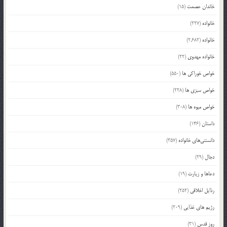
خاندان عصمت
(15)
خانواده
(227)
خانواده
(2,682)
خانواده مهدوی
(22)
خواص خوراکی ها
(550)
خواص سبزی ها
(228)
خواص میوه ها
(308)
داستان
(146)
دانستنی‌های خانواده
(357)
دجال
(29)
دعاها و زیارت
(19)
رذایل اخلاقی
(252)
رژیم های غذایی
(209)
روز قدس
(31)