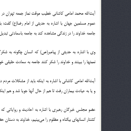
آیت‌الله محمد امامی کاشانی خطیب موقت نماز جمعه تهران در خ
عموم مسلمین جهان با اشاره به حدیثی از امام رضا(ع) گفت: بای
جامعه خداوند را در زندگی مشاهده کند به جامعه باسعادتی تبدیل
وی با اشاره به حدیثی از پیامبر(ص) که انسان چگونه به شکرگز
نعمتها را ببینند و خداوند را شکر کنند جامعه به سعادت حقیقی خود
آیت‌الله امامی کاشانی با اشاره به اینکه باید از مشکلات مردم
و یا به عیادت بیماران رفت تا هم از حال آنها جویا شد و هم اینک
عضو مجلس خبرگان رهبری با اشاره به احادیث و روایاتی که به
کشتار انسانهای بیگناه و مظلوم را می‌بینیم، خداوند به دستا