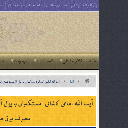
بِسْمِ اللَّـهِ الرَّحْمَـٰنِ الرَّحِيمِ
خانه
درباره ما
زیارت نامه خاص امام صادق علیه السلام
فراخو
خانه
کلام جاودان
ائمه اطهار
مهدویت
حد
اخبار
آیت الله امامی کاشانی: مستکبران با پول آل‌سعود دنیای اسلام را به‌ جان
آیت الله امامی کاشانی: مستکبران با پول آل
مصرف برق ما ۳ برابر سرانه جهان با