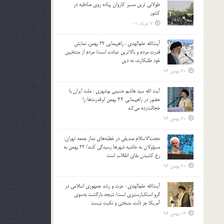
طولانی ترین مسیر کاروان پیاده روی صادقیه در
بالا
کشور
و
7 خرداد 01
پایین
استفاده
آیت‌الله علم‌الهدی : راهپیمایی 22 بهمن، نمایش
کنید.
قدرت مردم و بالاترین عبادت است/ مردم از منتخبین
خود طلبکارند، نه دین
20 بهمن 96
آیت الله سید هاشم حسینی بوشهری : ملت ایران با
حضور در راهپیمایی ۲۲ بهمن ابرقدرت‌ها را
خجالت‌زده می‌کند
20 بهمن 96
حجت‌الاسلام صدیقی در خطبه‌های نماز جمعه تهران:
مسؤولان به حاشیه شهرها رسیدگی کنند/ 22 بهمن به
رخ کشیدن بقای انقلاب است
20 بهمن 96
آیت‌الله علم‌الهدی : عزت و رشد جمهوری اسلامی در
گرو استکبارستیزی است/ نتیجه بازگشت به‌سوی
آمریکا جز ذلت، بدبختی و نکبت نیست
13 بهمن 96