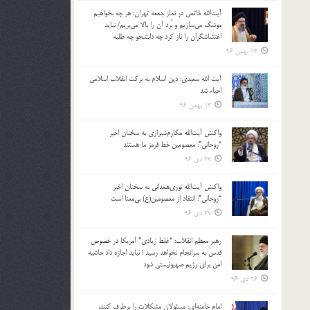
آیت‌الله خاتمی در نماز جمعه تهران: هر چه بخواهیم
موشک می‌سازیم و بُرد آن را بالا می‌بریم/ نباید
اغتشاشگران را ناز کرد چه دانشجو چه طلبه
13 بهمن 96
آیت الله سعیدی: دین اسلام به برکت انقلاب اسلامی
احیاء شد
13 بهمن 96
واکنش آیت‌الله مکارم‌شیرازی به سخنان اخیر
“روحانی”: معصومین خط قرمز ما هستند
27 دی 96
واکنش آیت‌الله نوری‌همدانی به سخنان اخیر
“روحانی”: انتقاد از معصومین(ع) بی‌معنا است
27 دی 96
رهبر معظم انقلاب: “غلط زیادی” آمریکا در خصوص
قدس به سرانجام نخواهد رسید | نباید اجازه داد حاشیه
امن برای رژیم صهیونیستی شود
26 دی 96
امام خامنه‌ای: مسئولان مشکلات را برطرف کنند،