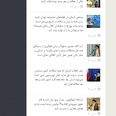
خائن از مطالبه بر حق مردم سوءاستفاده کردند
8 دی 96
موحدی کرمانی در خطبه‌های نمازجمعه تهران: ضربه‌
سران فتنه به ایران و اسلام در تاریخ بی‌بدیل است/
مردم بدانند پول‌ها را بدهکاران کلان بانکی بلعیده‌اند/
خدا مسئولان ما را از خواب بیدار کند
8 دی 96
آیت الله سعیدی: مسؤولان برای جلوگیری از بسترهای
فتنه حل مشکلات مردم را جدی بگیرند/ پر ادعایی و
شعار دادن عوض عمل کردن انقلابی نمایی است
8 دی 96
رهبر انقلاب:کسانی که همه امکانات کشور دستشان
هست یا بوده حق ندارند نقش اپوزیسیون بازی کنند/
نمی‌شود انسان یک‌ دهه همه‌کاره کشور باشد و دهه
بعد مخالف‌خوان شود
6 دی 96
آیت‌الله علم‌الهدی : بعد از پنج سال تازه به فکر
حقوق شهروندی افتادید!؟/ نوامیس مردم امنیت ندارند،
فضای مجازی را مدیریت کنید
1 دی 96