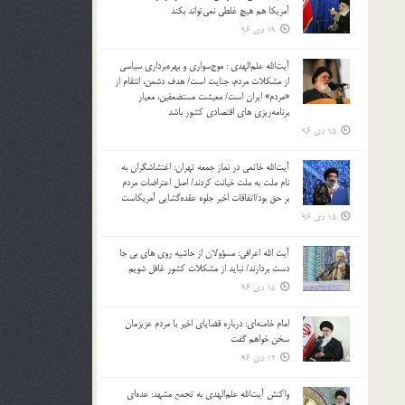
آمریکا هم هیچ غلطی نمی‌تواند بکند
19 دی 96
آیت‌الله علم‌الهدی : موج‌سواری و بهره‌برداری سیاسی
از مشکلات مردم، جنایت است/ هدف دشمن، انتقام از
«مردم» ایران است/ معیشت مستضعفین، معیار
برنامه‌ریزی های اقتصادی کشور باشد
15 دی 96
آیت‌الله خاتمی در نماز جمعه تهران: اغتشاشگران به
نام ملت به ملت خیانت کردند/ اصل اعتراضات مردم
بر حق بود/اتفاقات اخیر جلوه عقده‌گشایی آمریکاست
15 دی 96
آیت الله اعرافی: مسؤولان از حاشیه روی های بی جا
دست بردارند/ نباید از مشکلات کشور غافل شویم
15 دی 96
امام خامنه‌ای: درباره قضایای اخیر با مردم عزیزمان
سخن خواهم گفت
12 دی 96
واکنش آیت‌الله علم‌الهدی به تجمع مشهد: عده‌ای