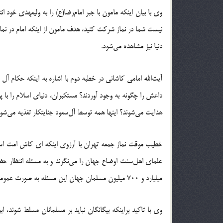
وی با بیان اینکه مامون با جبر امام‌رضا(ع) را به ولیعهدی خود ا
نیست شما در نماز شرکت کنید، هدف مامون از اینکه امام در 
دنیا نیز مشاهده می‌شود.
آیت‌الله امامی کاشانی در خطبه‌ دوم با اشاره به اینکه حکام آل
داعش را چگونه به وجود آوردند؟ مستکبران، دنیای اسلام را با 
هدایت می‌شوند؟ اینها همه توسط آل‌سعود جنایتکار تغذیه می‌شون
خطیب موقت نماز جمعه تهران با آرزوی اینکه ای‌ کاش امت ا
علمای اهل‌سنت اوضاع جهان را می‌نگرند و به مسئله انتظار حض
میلیارد و 700 میلیون مسلمان جهان این مسئله به صورت عمومی مطالبه گردد آل‌سعود جرأت ریختن خون بیگناهان را ندارد.
وی با تاکید براینکه بیگانگان نباید بر مسلمانان مسلط شوند، ا