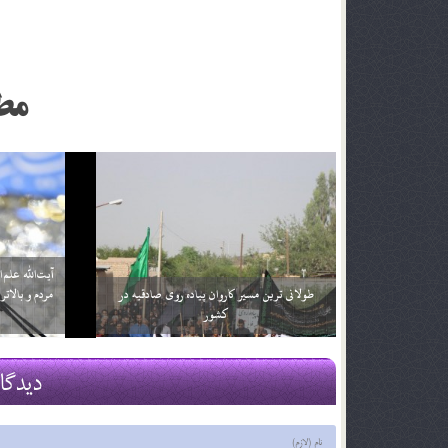
مط
حجت‌الاسلام صدیقی در خطبه‌های نماز جمعه تهران:
آیت‌الله علم
مسؤولان به حاشیه شهرها رسیدگی کنند/ 22 بهمن به
گرو استکبا
رخ کشیدن بقای انقلاب است
آمریکا
20 بهمن 96
13 بهمن 96
دیدگا