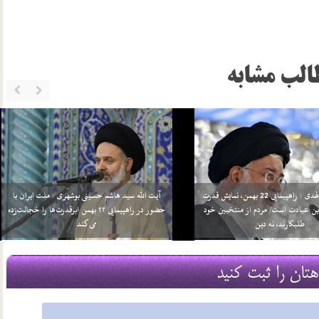
الب مشابه
‌الهدی : عزت و رشد جمهوری اسلامی در
آیت‌الله خاتمی در نماز جمعه تهران: هر چه بخواهیم
رستیزی است/ نتیجه بازگشت به‌سوی
موشک می‌سازیم و بُرد آن را بالا می‌بریم/ نباید
 جز ذلت، بدبختی و نکبت نیست
اغتشاشگران را ناز کرد چه دانشجو چه طلبه
13 بهمن 96
هتان را ثبت کنید