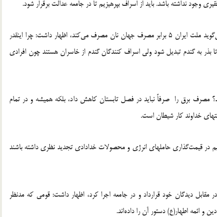
ری وجود نداشته باشد. باید از اسراف بپرهیزیم تا در جامعه عدالت برقرار شود.
خطیب موقت نماز جمعه تهران با ابراز تاسف از اینکه آمارها می‌گوید ملت ایران 5 برابر مصرف جهان نان مصرف می‌کند، اظهار داشت: چرا اینقدر
 بذر به گندم تبدیل شود ولی اسراف کنندگان گندم از خاسران هستند چون افرادی
برق ما 3 برابر سرانه جهان باشد؟ مصرف برق را صرفاً نباید در فصل تابستان کاهش داد، بلکه همیشه و در تمام
تهای خداوند کار شیطان است.
 در قیمت‌گذاری حاملهای انرژی و محصولات خدادادی تجدید نظری داشته باشند
 در مقابل دیدگان خود قرارداد و در جامعه اجرا کرد، اظهار داشت: قومی که مدنظر
و ائمه اطهار(ع) دستور آن را داده‌اند.