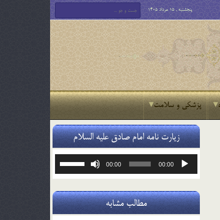
پنجشنبه , 15 مرداد 1405
پزشکی و سلامت
زیارت نامه امام صادق علیه السلام
پخش‌کننده
برای
00:00
00:00
صوت
افزایش
یا
کاهش
صدا
مطالب مشابه
از
کلیدهای