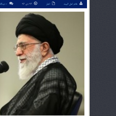
خادم اهل البیت
اخبار
26 دی 96
0 دیدگاه