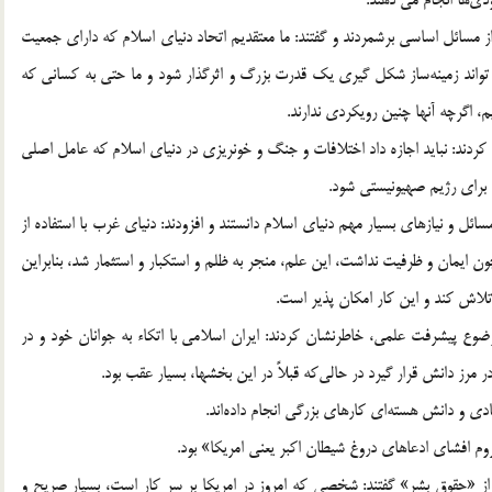
ز مسائل اساسی برشمردند و گفتند: ما معتقدیم اتحاد دنیای اسلام که دارای جمعیت
 تواند زمینه‌ساز شکل گیری یک قدرت بزرگ و اثرگذار شود و ما حتی به کسانی که
یم، اگرچه آنها چنین رویکردی ندارند.
کردند: نباید اجازه داد اختلافات و جنگ و خونریزی در دنیای اسلام که عامل اصلی
ن برای رژیم صهیونیستی شود.
ل و نیازهای بسیار مهم دنیای اسلام دانستند و افزودند: دنیای غرب با استفاده از
ون ایمان و ظرفیت نداشت، این علم، منجر به ظلم و استکبار و استثمار شد، بنابراین
تلاش کند و این کار امکان پذیر است.
ضوع پیشرفت علمی، خاطرنشان کردند: ایران اسلامی با اتکاء به جوانان خود و در
ز دانش قرار گیرد در حالی‌که قبلاً در این بخشها، بسیار عقب بود.
یادی و دانش هسته‌ای کارهای بزرگی انجام داده‌اند.
زوم افشای ادعاهای دروغ شیطان اکبر یعنی امریکا» بود.
 از «حقوق بشر» گفتند: شخصی که امروز در امریکا بر سر کار است، بسیار صریح و