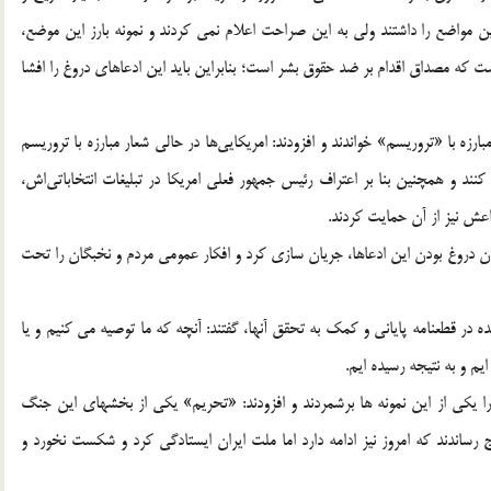
مین مواضع را داشتند ولی به این صراحت اعلام نمی کردند و نمونه بارز این موضع،
است که مصداق اقدام بر ضد حقوق بشر است؛ بنابراین باید این ادعاهای دروغ را افشا
زه با «تروریسم» خواندند و افزودند: امریکایی‌ها در حالی شعار مبارزه با تروریسم
نند و همچنین بنا بر اعتراف رئیس جمهور فعلی امریکا در تبلیغات انتخاباتی‌اش،
عش نیز از آن حمایت کردند.
کردن دروغ بودن این ادعاها، جریان سازی کرد و افکار عمومی مردم و نخبگان را تحت
ه در قطعنامه پایانی و کمک به تحقق آنها، گفتند: آنچه که ما توصیه می کنیم و یا
یم و به نتیجه رسیده ایم.
ا یکی از این نمونه ها برشمردند و افزودند: «تحریم» یکی از بخشهای این جنگ
رساندند که امروز نیز ادامه دارد اما ملت ایران ایستادگی کرد و شکست نخورد و