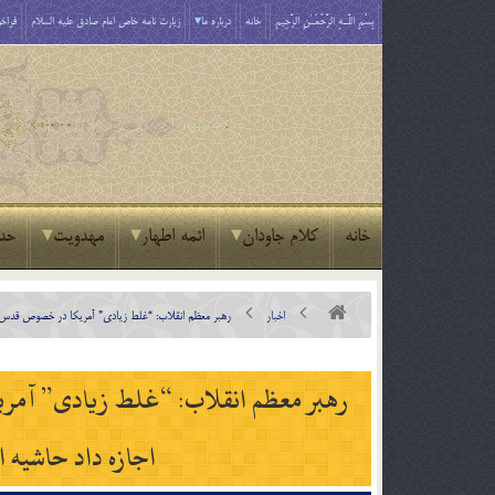
بِسْمِ اللَّـهِ الرَّحْمَـٰنِ الرَّحِيمِ
خانه
درباره ما
زیارت نامه خاص امام صادق علیه السلام
فراخو
خانه
کلام جاودان
ائمه اطهار
مهدویت
حد
اخبار
رهبر معظم انقلاب: “غلط زیادی” آمریکا در خصوص قدس به 
رهبر معظم انقلاب: “غلط زیادی” آمری
اجازه داد حاشیه 