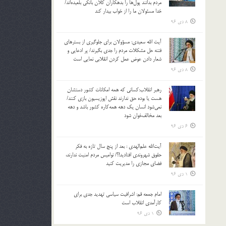
مردم بدانند پول‌ها را بدهکاران کلان بانکی بلعیده‌اند/
خدا مسئولان ما را از خواب بیدار کند
8 دی 96
آیت الله سعیدی: مسؤولان برای جلوگیری از بسترهای
فتنه حل مشکلات مردم را جدی بگیرند/ پر ادعایی و
شعار دادن عوض عمل کردن انقلابی نمایی است
8 دی 96
رهبر انقلاب:کسانی که همه امکانات کشور دستشان
هست یا بوده حق ندارند نقش اپوزیسیون بازی کنند/
نمی‌شود انسان یک‌ دهه همه‌کاره کشور باشد و دهه
بعد مخالف‌خوان شود
6 دی 96
آیت‌الله علم‌الهدی : بعد از پنج سال تازه به فکر
حقوق شهروندی افتادید!؟/ نوامیس مردم امنیت ندارند،
فضای مجازی را مدیریت کنید
1 دی 96
امام جمعه قم: اشرافیت سیاسی تهدید جدی برای
کارآمدی انقلاب است
1 دی 96