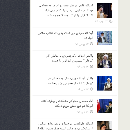
آیت‌الله خاتمی در نماز جمعه تهران: هر چه بخواهیم
موشک می‌سازیم و بُرد آن را بالا می‌بریم/ نباید
اغتشاشگران را ناز کرد چه دانشجو چه طلبه
13 بهمن 96
آیت الله سعیدی: دین اسلام به برکت انقلاب اسلامی
احیاء شد
13 بهمن 96
واکنش آیت‌الله مکارم‌شیرازی به سخنان اخیر
“روحانی”: معصومین خط قرمز ما هستند
27 دی 96
واکنش آیت‌الله نوری‌همدانی به سخنان اخیر
“روحانی”: انتقاد از معصومین(ع) بی‌معنا است
27 دی 96
امام خامنه‌ای: مسئولان مشکلات را برطرف کنند،
آمریکا هم هیچ غلطی نمی‌تواند بکند
19 دی 96
آیت‌الله علم‌الهدی : موج‌سواری و بهره‌برداری سیاسی
از مشکلات مردم، جنایت است/ هدف دشمن، انتقام از