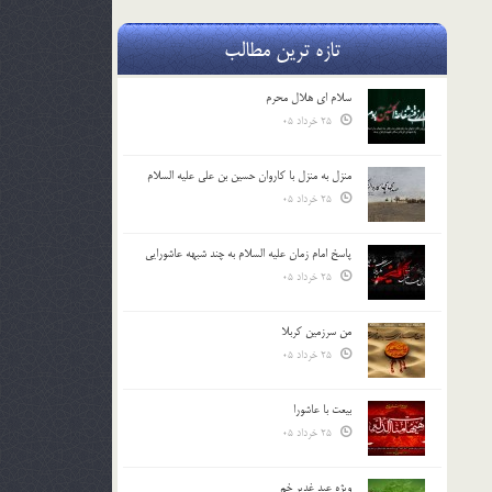
تازه ترین مطالب
سلام ای هلال محرم
25 خرداد 05
منزل به منزل با کاروان حسین بن علی علیه السلام
25 خرداد 05
پاسخ امام زمان علیه السلام به چند شبهه عاشورایی
25 خرداد 05
من سرزمین کربلا
25 خرداد 05
بیعت با عاشورا
25 خرداد 05
ویژه عید غدیر خم