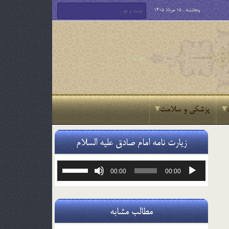
پنجشنبه , 15 مرداد 1405
پزشکی و سلامت
زیارت نامه امام صادق علیه السلام
پخش‌کننده
برای
00:00
00:00
صوت
افزایش
یا
کاهش
صدا
مطالب مشابه
از
کلیدهای