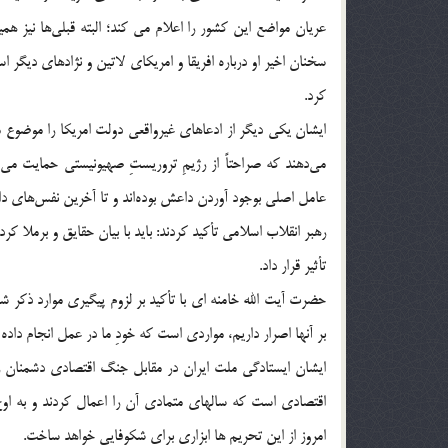
عریان مواضع این کشور را اعلام می کند؛ البته قبلی‌ها نیز ه
سخنان اخیر او درباره افریقا و امریکای لاتین و نژادهای دیگر 
کرد.
ایشان یکی دیگر از ادعاهای غیرواقعی دولت امریکا را موضوع مبار
می‌دهند که صراحتاً از رژیمِ تروریستِ صهیونیستی حمایت می ک
عامل اصلی بوجود آوردن داعش بوده‌اند و تا آخرین نفس‌های دا
رهبر انقلاب اسلامی تأکید کردند: باید با بیان حقایق و برملا 
تأثیر قرار داد.
حضرت آیت الله خامنه ای با تأکید بر لزوم پیگیری موارد ذکر شد
بر آنها اصرار داریم، مواردی است که خودِ ما در عمل انجام داده ا
ایشان ایستادگی ملت ایران در مقابل جنگ اقتصادی دشمنان ر
اقتصادی است که سالهای متمادی آن را اعمال کردند و به اوج 
امروز از این تحریم ها ابزاری برای شکوفایی خواهد ساخت.