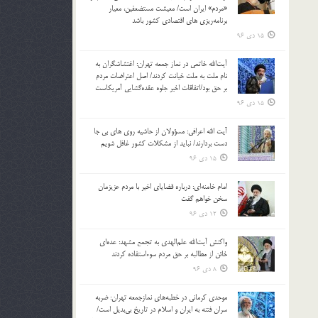
«مردم» ایران است/ معیشت مستضعفین، معیار
برنامه‌ریزی های اقتصادی کشور باشد
15 دی 96
آیت‌الله خاتمی در نماز جمعه تهران: اغتشاشگران به
نام ملت به ملت خیانت کردند/ اصل اعتراضات مردم
بر حق بود/اتفاقات اخیر جلوه عقده‌گشایی آمریکاست
15 دی 96
آیت الله اعرافی: مسؤولان از حاشیه روی های بی جا
دست بردارند/ نباید از مشکلات کشور غافل شویم
15 دی 96
امام خامنه‌ای: درباره قضایای اخیر با مردم عزیزمان
سخن خواهم گفت
12 دی 96
واکنش آیت‌الله علم‌الهدی به تجمع مشهد: عده‌ای
خائن از مطالبه بر حق مردم سوءاستفاده کردند
8 دی 96
موحدی کرمانی در خطبه‌های نمازجمعه تهران: ضربه‌
سران فتنه به ایران و اسلام در تاریخ بی‌بدیل است/