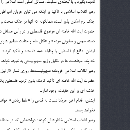
نادیده بگیرد و با توطئه‌ی سکوت، مسائل اصلی امت اسلامی را 
رهبر انقلاب اسلامی با تأکید بر اینکه می توان جریان امپر
جنگ نرم امکان پذیر است، همانگونه که آنها در جنگ سخت و در
حضرت آیت الله خامنه ای موضوع فلسطین را در رأس مسائل دنیا
دسته جمعی و میلیونی مردم» و «قتل عام و جنایت عظیم بشری» ا
ایشان، دفاع از فلسطین را وظیفه همه دانستند و تأکید کردند: 
خداوند، مجاهدت ها در مقابل رژیم صهیونیستی به نتیجه خواهد
رهبر انقلاب اسلامی افزودند: صهیونیست‌ها، روزی شعار «از نیل 
حضرت آیت الله خامنه ای تأکید کردند: بدون تردید فلسطین ی
خدشه ای بر این حقیقت، وجود ندارد.
ایشان، اقدام اخیر امریکا نسبت به قدس را «غلط زیادی» خواندند
نخواهد رسید.
رهبر انقلاب اسلامی خاطرنشان کردند: دولت‌هایی که در منطقه 
ستیز کنند، مرتکب خیانت صریح می شوند، همانند کاری که سعود