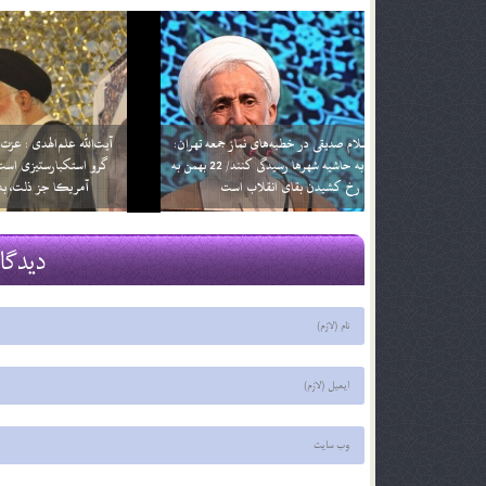
حجت‌الاسلام صدیقی در خطبه‌های نماز جمعه تهران:
آیت‌الله علم
مسؤولان به حاشیه شهرها رسیدگی کنند/ 22 بهمن به
گرو استکبا
رخ کشیدن بقای انقلاب است
آمریکا
20 بهمن 96
13 بهمن 96
دیدگا