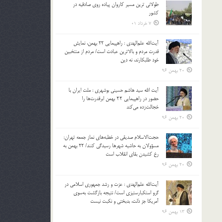
طولانی ترین مسیر کاروان پیاده روی صادقیه در
بالا
کشور
و
7 خرداد 01
پایین
استفاده
آیت‌الله علم‌الهدی : راهپیمایی 22 بهمن، نمایش
کنید.
قدرت مردم و بالاترین عبادت است/ مردم از منتخبین
خود طلبکارند، نه دین
20 بهمن 96
آیت الله سید هاشم حسینی بوشهری : ملت ایران با
حضور در راهپیمایی ۲۲ بهمن ابرقدرت‌ها را
خجالت‌زده می‌کند
20 بهمن 96
حجت‌الاسلام صدیقی در خطبه‌های نماز جمعه تهران:
مسؤولان به حاشیه شهرها رسیدگی کنند/ 22 بهمن به
رخ کشیدن بقای انقلاب است
20 بهمن 96
آیت‌الله علم‌الهدی : عزت و رشد جمهوری اسلامی در
گرو استکبارستیزی است/ نتیجه بازگشت به‌سوی
آمریکا جز ذلت، بدبختی و نکبت نیست
13 بهمن 96