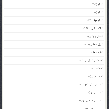
ازدواج
(371)
ازدواج
(117)
ازدواج موقت
(32)
اسلام شناسی
(2,661)
اصحاب و یاران
(37)
اصول اعتقادی
(777)
اطلاعیه ها
(26)
اعتقادات و اصول دین
(28)
اعتکاف
(43)
اعیاد اسلامی
(211)
امام جعفر صادق (ع)
(372)
امام حسن (ع)
(233)
امام حسن عسکری (ع)
(172)
امام حسین (ع)
(847)