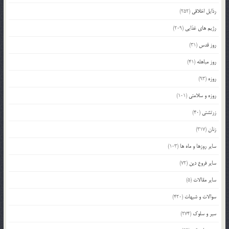
رذایل اخلاقی
(252)
رژیم های غذایی
(209)
روز قدس
(31)
روز مباهله
(41)
روزه
(93)
روزه و سلامتی
(101)
زرتشتی
(40)
زنان
(317)
سایر روزها و ماه ها
(103)
سایر فروع دین
(72)
سایر مقالات
(5)
سوالات و شبهات
(420)
سیر و سلوک
(274)