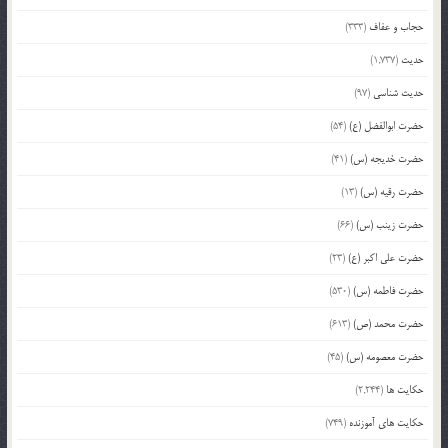
حجاب و عفاف
(333)
حدیث
(1,737)
حدیث شناسی
(97)
حضرت ابوالفضل (ع)
(54)
حضرت خدیجه (س)
(41)
حضرت رقیه (س)
(13)
حضرت زینب (س)
(66)
حضرت علی اکبر (ع)
(23)
حضرت فاطمه (س)
(530)
حضرت محمد (ص)
(613)
حضرت معصومه (س)
(45)
حکایت ها
(2,244)
حکایت های آموزنده
(749)