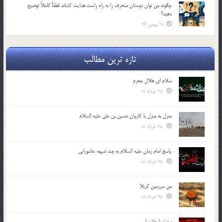
چگونه مي توان دوستان منحرف را به راه راست هدايت كشاند لطفاٌ كاملاً توضيح
دهيد؟
28 بهمن 96
تازه ترین مطالب
سلام ای هلال محرم
25 خرداد 05
منزل به منزل با کاروان حسین بن علی علیه السلام
25 خرداد 05
پاسخ امام زمان علیه السلام به چند شبهه عاشورایی
25 خرداد 05
من سرزمین کربلا
25 خرداد 05
بیعت با عاشورا