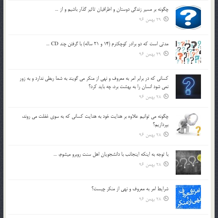
چگونه بر مسير زندگي دوستان و اطرافيان تاثير گذار باشيم و از …
29 بهمن 96
مدتي است كه دو برادر كوچكترم (14 و 21 ساله) با گرفتن چند CD …
29 بهمن 96
كساني كه در برابر امر به معروف و نهي از منكر مي گويند به شما ربطي ندارد و به زور
نمي شود انسان را به بهشت برد، چه بايد كرد؟
28 بهمن 96
چگونه مي توانيم علاوه بر هدايت خود به هدايت كساني كه به سوي غفلت مي روند،
بپردازيم؟
28 بهمن 96
با توجه به اينكه اينجانب با دانشجويان اهل سنت روبرو مي‎شوم، …
28 بهمن 96
شرايط امر به معروف و نهي از منكر چيست؟
28 بهمن 96