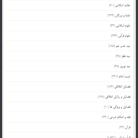
عقاید اسلامی
(70)
علما و بزرگان
(224)
علوم اسلامی
(43)
علوم قرآنی
(343)
عید غدیر خم
(185)
عید فطر
(35)
عید نوروز
(45)
غیبت امام
(291)
فضایل اخلاقی
(183)
فضایل و رذایل اخلاقی
(168)
فضایل و ویژگی ها
(10)
فقه و احکام شرعی
(340)
قرآن
(23)
قرآن شناسی
(1,861)