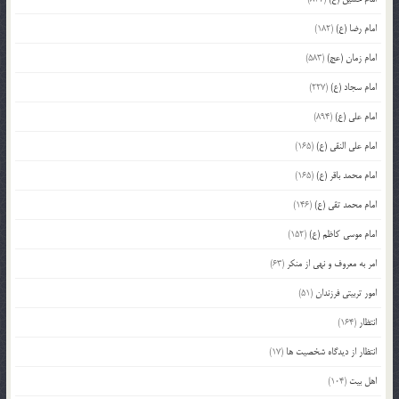
امام رضا (ع)
(182)
امام زمان (عج)
(583)
امام سجاد (ع)
(227)
امام علی (ع)
(894)
امام علی النقی (ع)
(165)
امام محمد باقر (ع)
(165)
امام محمد تقی (ع)
(146)
امام موسی کاظم (ع)
(152)
امر به معروف و نهی از منکر
(63)
امور تربیتی فرزندان
(51)
انتظار
(164)
انتظار از دیدگاه شخصیت ها
(17)
اهل بیت
(104)