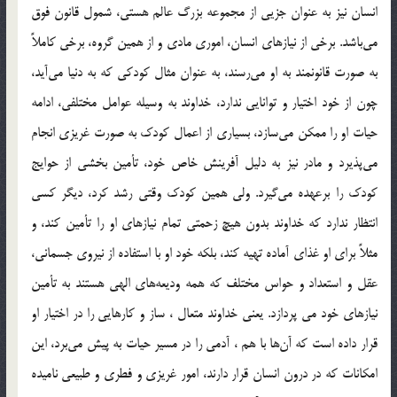
انسان نيز به عنوان جزيي از مجموعه بزرگ عالم هستي، شمول قانون فوق
مي‌باشد. برخي از نيازهاي انسان، اموري مادي و از همين گروه، برخي كاملاً
به صورت قانونمند به او مي‌رسند، به عنوان مثال كودكي كه به دنيا مي‌آيد،
چون از خود اختيار و توانايي ندارد، ‌خداوند به وسيله عوامل مختلفي، ادامه
حيات او را ممكن مي‌سازد، بسياري از اعمال كودك به صورت غريزي انجام
مي‌پذيرد و مادر نيز به دليل آفرينش خاص خود، تأمين بخشي از حوايج
كودك را برعهده مي‌گيرد. ولي همين كودك وقتي رشد كرد، ديگر كسي
انتظار ندارد كه خداوند بدون هيچ زحمتي تمام نيازهاي او را تأمين كند، و
مثلاً براي او غذاي آماده تهيه كند، بلكه خود او با استفاده از نيروي جسماني،
‌عقل و استعداد و حواس مختلف كه همه وديعه‌هاي الهي هستند به تأمين
نيازهاي خود مي پردازد. يعني خداوند متعال ، ساز و كارهايي را در اختيار او
قرار داده است كه آن‌ها با هم ، آدمي را در مسير حيات به پيش مي‌برد، اين
امكانات كه در درون انسان قرار دارند، ‌امور غريزي و فطري و طبيعي ناميده