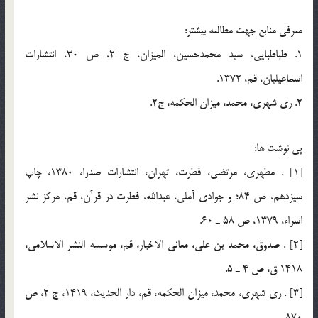
معرفي منابع جهت مطالعه بيشتر:
1. طباطبايي، سيد محمدحسين، الميزان، ج 2، ص 30، انتشارات
اسماعيليان، قم، 1372.
2. ري شهري، محمد، ميزان الحکمه، ج2.
پي نوشت ها:
[1] . مطهري، مرتضي، فطرت، تهران، انتشارات صدرا، 1380، چاپ
سيزدهم، ص 84؛ و جوادي آملي، عبدالله، فطرت در قرآن، قم، مركز نشر
اسراء، 1379، ص 58 ـ 60.
[2] . صدوق، محمد بن علي، معاني الاخبار، قم، موسسه النشر الاسلامي،
1418 ق، ص 4 ـ 5.
[3] . ري شهري، محمد، ميزان الحكمه، قم، دار الحديث، 1419، ج 2، ص
870.