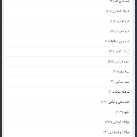
شب های قدر
(46)
شبهات اخلاقی
(217)
شرح احادیث
(51)
شرح حدیث
(550)
شرح دیوان حافظ
(11)
شناخت امام
(440)
شهید دستغیب
(38)
شیخ مفید
(42)
شیعه شناسی
(69)
صحیفه سجادیه
(4)
طب سنتی و گیاهی
(147)
ظهور
(334)
عبادات اسلامی
(627)
عبادات و فروع دین
(34)