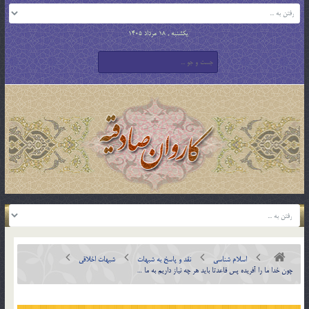
یکشنبه , 18 مرداد 1405
اسلام شناسی
نقد و پاسخ به شبهات
شبهات اخلاقی
چون خدا ما را آفريده پس قاعدتا بايد هر چه نياز داريم به ما …