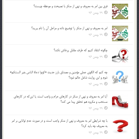
فرق بين امر به معروف و نهي از منكر با نصيحت و موعظه چيست؟
29 بهمن 96
امر به معروف و نهي از منكر را توضيح داده و مراحل آن را نام ببريد؟
29 بهمن 96
چگونه انتقاد كنيم كه طرف مقابل پرخاش نكند؟
29 بهمن 96
چه كنم كه الگوي عملي مؤمنين و مصداق بارز حديث «كونوا دعاة الناس بغير السنتكم»
شوم و اين روايت شامل حالم شود؟
29 بهمن 96
آيا امر به معروف و نهي از منكر در كارهاي حرام و واجب است، يا اين‌كه در كارهاي
مستحب و مكروه هم تحقق پيدا مي كند؟
29 بهمن 96
با چه شرايطي امر به معروف و نهي از منکر واجب است، و در صورت عدم توانايي بر امر
به معروف چه بايد کرد؟
29 بهمن 96