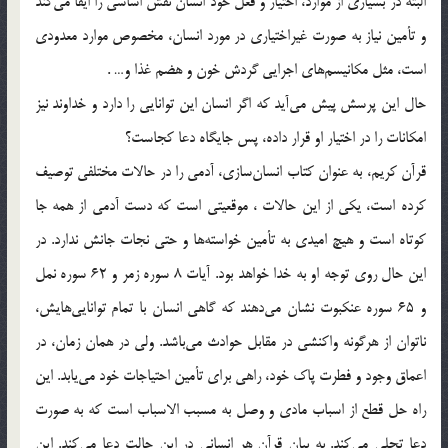
البته در بسياري از موارد، اختيار و فعل خود انسان نقش اساسي را ايفا مي‌كند
و تأمين نياز به صورت غيراختياري در مورد انسان، مخصوص موارد معدودي
است، مثل مكانيسم‌هاي اجرايي گردش خون و هضم غذا و… .
حال اين پرسش پيش مي‌آيد كه اگر انسان اين توانايي را دارد و خداوند نيز
امكانات را در اختيار او قرار داده، پس جايگاه دعا كجاست؟
قرآن كريم، به عنوان كتاب انسان‌سازي، آدمي را در حالات مختلفي توصيف
كرده است، يكي از اين حالات ، موقعيتي است كه دست آدمي از همه جا
كوتاه است و هيچ اميدي به تأمين خواسته‌ها و حتي نجات جانش ندارد. در
اين حال روي توجه او به خدا خواهد بود. آيات 8 سوره زمر و 62 سوره نمل
و 65 سوره عنكبوت نشان مي‌دهند كه گاهي انسان با تمام توانايي‌هايش،
ناتوان از هرگونه واكنشي در مقابل حوادث مي‌باشد. ولي در همان زمان، در
اعماق وجود و فطرت پاك خود، راهي براي تأمين احتياجات خود مي‌يابد. اين
راه حل قطع از اسباب مادي و وصل به مسبب الاسباب است كه به صورت
دعا تجلي مي‌كند. به بيان قرآن هر انساني در اين حالت دعا مي‌كند. اين