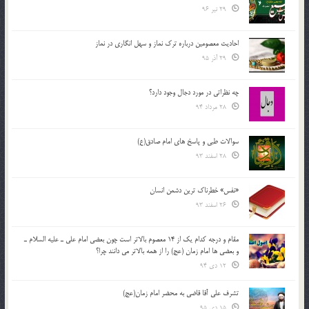
29 تیر 96
احادیث معصومین درباره ترک نماز و سهل انگاری در نماز
29 آذر 95
چه نظراتی در مورد دجال وجود دارد؟
28 مرداد 94
سوالات طبی و پاسخ های امام صادق(ع)
28 اسفند 93
«نفس» خطرناک ترین دشمن انسان
26 اسفند 93
مقام و درجه كدام يك از 14 معصوم بالاتر است چون بعضي امام علي ـ عليه السلام ـ
و بعضي ها امام زمان (عج) را از همه بالاتر مي دانند چرا؟
12 دی 94
تشرف علي آقا قاضي به محضر امام زمان(عج)
15 دی 95