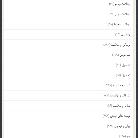
بهداشت جسم
(73)
بهداشت روان
(26)
بهداشت محیط
(18)
بودائیسم
(15)
پزشکی و سلامت
(1,980)
پند خوبان
(129)
تحصیل
(62)
تحصیل
(65)
تربیت و مشاوره
(481)
تشرفات و توقیعات
(181)
تغذیه و سلامت
(156)
توصیه های تربیتی
(498)
جوان و نوجوان
(148)
حج
(118)