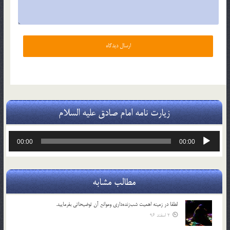
زیارت نامه امام صادق علیه السلام
پخش‌کننده
00:00
00:00
صوت
مطالب مشابه
لطفا در زمينه اهميت شب‌زنده‌داري وموانع آن توضيحاتي بفرماييد.
2 اسفند 96