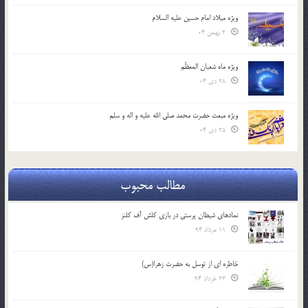
ویژه میلاد امام حسین علیه السلام
2 بهمن 04
ویژه ماه شعبان المعظّم
28 دی 04
ویژه مبعث حضرت محمد صلی الله علیه و اله و سلم
25 دی 04
مطالب محبوب
نمادهای شیطان پرستی در بازی کلش آف کلنز
11 مرداد 94
خاطره ای از توسل به حضرت زهرا(س)
23 خرداد 94