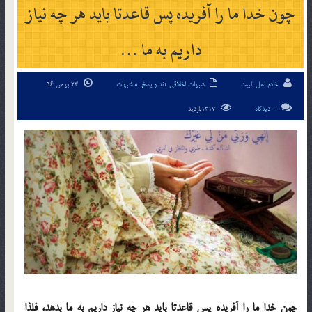
چون خدا ما را آفريده پس قاعدتا بايد هر چه نياز
داريم به ما …
خادم اهل البیت
شبهات اخلاقی
,
نقد و پاسخ به شبهات
23 بهمن 96
0 دیدگاه
1317بازدید
چون خدا ما را آفريده پس قاعدتا بايد هر چه نياز داريم به ما بدهد، فلذا