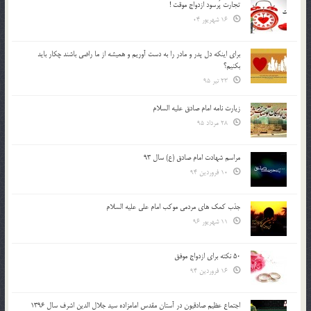
تجارت پُرسود ازدواج موقت !
16 شهریور 04
براي اينكه دل پدر و مادر را به دست آوريم و هميشه از ما راضي باشند چكار بايد
بكنيم؟
23 تیر 95
زیارت نامه امام صادق علیه السلام
28 مرداد 95
مراسم شهادت امام صادق (ع) سال 93
10 فروردین 94
جذب کمک های مردمی موکب امام علی علیه السلام
11 شهریور 96
50 نکته برای ازدواج موفق
16 فروردین 94
اجتماع عظیم صادقیون در آستان مقدس امامزاده سید جلال الدین اشرف سال 1396