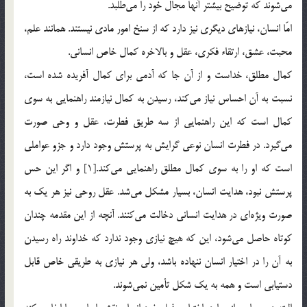
مي‌شوند كه توضيح بيشتر آنها مجال خود را مي‌طلبد.
امّا انسان، نيازهاي ديگري نيز دارد كه از سنخ امور مادي نيستند. همانند علم،
‌محبت، عشق، ارتقاء فكري، عقل و بالاخره كمال خاص انساني.
كمال مطلق، خداست و از آن جا كه آدمي براي كمال آفريده شده است،
‌نسبت به آن احساس نياز مي‌كند، رسيدن به كمال نيازمند راهنمايي به سوي
كمال است كه اين راهنمايي از سه طريق فطرت، عقل و وحي صورت
مي‌گيرد. در فطرت انسان نوعي گرايش به پرستش وجود دارد و جزو عواملي
است كه او را به سوي كمال مطلق راهنمايي مي‌كند.[1] و اگر اين حس
پرستش نبود، هدايت انسان، بسيار مشكل مي‌شد. عقل روحي نيز هر يك به
صورت ويژه‌اي در هدايت انساني دخالت مي‌كنند. آنچه از اين مقدمه چندان
كوتاه حاصل مي‌شود، اين كه هيچ نيازي وجود ندارد كه خداوند راه رسيدن
به آن را در اختيار انسان ننهاده باشد، ولي هر نيازي به طريقي خاص قابل
دستيابي است و همه به يك شكل تأمين نمي‌شوند.