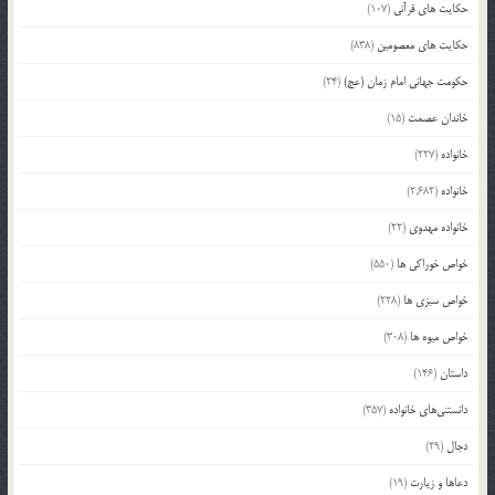
حکایت های قرآنی
(107)
حکایت های معصومین
(838)
حکومت جهانی امام زمان (عج)
(24)
خاندان عصمت
(15)
خانواده
(227)
خانواده
(2,682)
خانواده مهدوی
(22)
خواص خوراکی ها
(550)
خواص سبزی ها
(228)
خواص میوه ها
(308)
داستان
(146)
دانستنی‌های خانواده
(357)
دجال
(29)
دعاها و زیارت
(19)