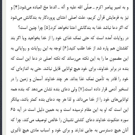
و به تعبير پيامبر اكرم ـ صلّي الله عليه و آله ـ الدعا مخ العباده مي‌شود.[4] و
نيز به فرمايش قرآن كريم، علت اصلي اعتناي پروردگار به بندگانش مي‌شود
كه اگر دعا نباشد خدا به بندگانش اعتنا نخواهد كرد.[5] چرا چنين است؟
در روايات آمده است كه حتي نمك غذاي خود را از خدا بخواهيد ويا اگر بند
كفشتان هم پاره شد از خدا طلب كنيد.[6] توجه به اين روايات و رواياتي به
اين مضمون ما را به اين نكته مي‌رساند كه نكته اصلي در دعا اين است كه
بنده در برابر خداوند، براي خود هيچ توانايي قايل نباشد. حتي به اندازه‌اي كه
خود را قادر به تأمين نمك غذا بداند. هر چند خداوند آسمان و زمين را در
تسخير آدمي قرار داده است.[7] ولي دعاي بنده نشان مي‌دهد كه بنده همه
توانايي‌هاي خود را از خدا مي‌داند. و لذا هر چه دعاي بنده كمتر باشد، بيانگر
اين است كه او به اين مقام نرسيده است و به همين دليل است در آيه 65
سوره عنكبوت خداوند دعاي كشتي نشينان را خالص توصيف مي‌كند، چرا كه
آنان هيچ دسترسي به جايي ندارند و براي خود و اسباب مادي هيچ تأثيري