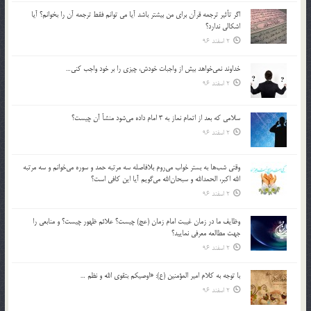
اگر تأثير ترجمه قرآن براي من بيشتر باشد آيا مي توانم فقط ترجمه آن را بخوانم؟ آيا
اشكالي ندارد؟
2 اسفند 96
خداوند نمي‌خواهد بيش از واجبات خودش، چيزي را بر خود واجب كني…
2 اسفند 96
سلامي كه بعد از اتمام نماز به 3 امام داده مي‌شود منشأ آن چيست؟
2 اسفند 96
وقتي شب‌ها به بستر خواب مي‌روم بلافاصله سه مرتبه حمد و سوره مي‌خوانم و سه مرتبه
الله اكبر، الحمدالله و سبحان‌الله مي‌گويم آيا اين كافي است؟
2 اسفند 96
وظايف ما در زمان غيبت امام زمان (عج) چيست؟ علائم ظهور چيست؟ و منابعي را
جهت مطالعه معرفي نماييد؟
2 اسفند 96
با توجه به كلام امير المؤمنين (ع): «اوصيكم بتقوي الله و نظم …
2 اسفند 96