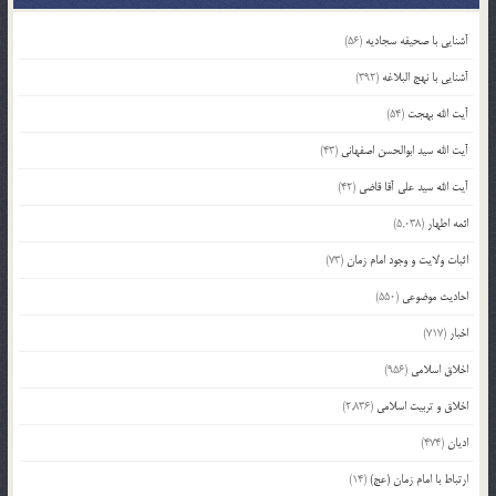
آشنایی با صحیفه سجادیه
(56)
آشنایی با نهج البلاغه
(392)
آیت الله بهجت
(54)
آیت الله سید ابوالحسن اصفهانی
(43)
آیت الله سید علی آقا قاضی
(42)
ائمه اطهار
(5,038)
اثبات ولایت و وجود امام زمان
(73)
احادیث موضوعی
(550)
اخبار
(717)
اخلاق اسلامی
(956)
اخلاق و تربیت اسلامی
(2,836)
ادیان
(474)
ارتباط با امام زمان (عج)
(14)