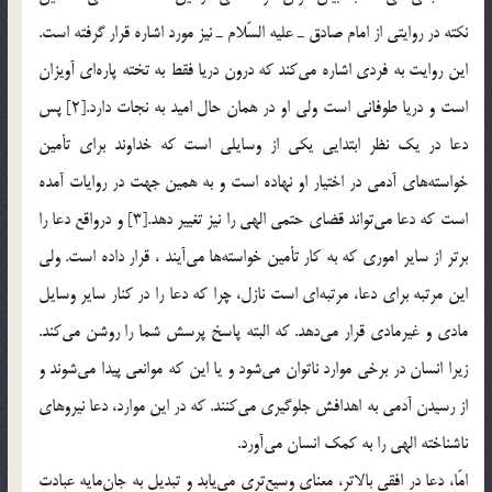
نكته در روايتي از امام صادق ـ عليه السّلام ـ نيز مورد اشاره قرار گرفته است.
اين روايت به فردي اشاره مي‌كند كه درون دريا فقط به تخته پاره‌اي آويزان
است و دريا طوفاني است ولي او در همان حال اميد به نجات دارد.[2] پس
دعا در يك نظر ابتدايي يكي از وسايلي است كه خداوند براي تأمين
خواسته‌هاي آدمي در اختيار او نهاده است و به همين جهت در روايات آمده
است كه دعا مي‌تواند قضاي حتمي الهي را نيز تغيير دهد.[3] و درواقع دعا را
برتر از ساير اموري كه به كار تأمين خواسته‌ها مي‌آيند ، قرار داده است. ولي
اين مرتبه براي دعا، مرتبه‌اي است نازل، چرا كه دعا را در كنار ساير وسايل
مادي و غيرمادي قرار مي‌دهد. كه البته پاسخ پرسش شما را روشن مي‌كند.
زيرا انسان در برخي موارد ناتوان مي‌شود و يا اين كه موانعي پيدا مي‌شوند و
از رسيدن آدمي به اهدافش جلوگيري مي‌كنند. كه در اين موارد، دعا نيروهاي
ناشناخته‌ الهي را به كمك انسان مي‌آورد.
امّا، دعا در افقي بالاتر، معناي وسيع‌تري مي‌يابد و تبديل به جان‌مايه عبادت