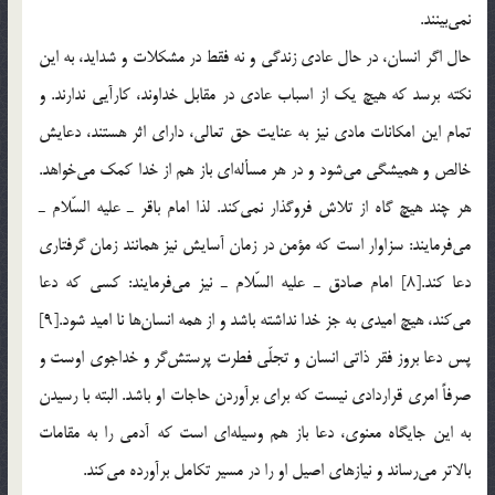
نمي‌بينند.
حال اگر انسان، در حال عادي زندگي و نه فقط در مشكلات و شدايد،‌ به اين
نكته برسد كه هيچ يك از اسباب عادي در مقابل خداوند، كارآيي ندارند. و
تمام اين امكانات مادي نيز به عنايت حق تعالي، ‌داراي اثر هستند، دعايش
خالص و هميشگي مي‌شود و در هر مسأله‌اي باز هم از خدا كمك مي‌خواهد.
هر چند هيچ گاه از تلاش فروگذار نمي‌كند. لذا امام باقر ـ عليه السّلام ـ
مي‌فرمايند: سزاوار است كه مؤمن در زمان آسايش نيز همانند زمان گرفتاري
دعا كند.[8] امام صادق ـ عليه السّلام ـ نيز مي‌فرمايند: كسي كه دعا
مي‌كند، هيچ اميدي به جز خدا نداشته باشد و از همه انسان‌ها نا اميد شود.[9]
پس دعا بروز فقر ذاتي انسان و تجلّي فطرت پرستش‌گر و خداجوي اوست و
صرفاً امري قراردادي نيست كه براي برآوردن حاجات او باشد. البته با رسيدن
به اين جايگاه معنوي، دعا باز هم وسيله‌اي است كه آدمي را به مقامات
بالاتر مي‌رساند و نيازهاي اصيل او را در مسير تكامل برآورده مي‌كند.