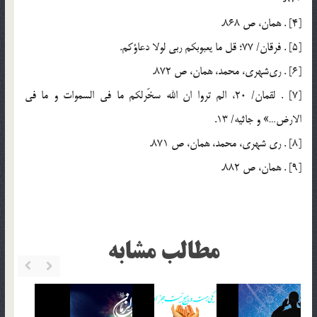
[4] . همان، ص 868.
[5] . فرقان/ 77؛ قل ما يعبوبكم ربي لولا دعاؤكم.
[6] . ري‌شهري، محمد، همان، ص 872.
[7] . لقمان/ 20، الم تروا ان الله سخّرلكم ما في السموات و ما في
الارض…» و جاثيه/ 13.
[8] . ري شهري، محمد، همان، ص 871.
[9] . همان، ص 882.
مطالب مشابه