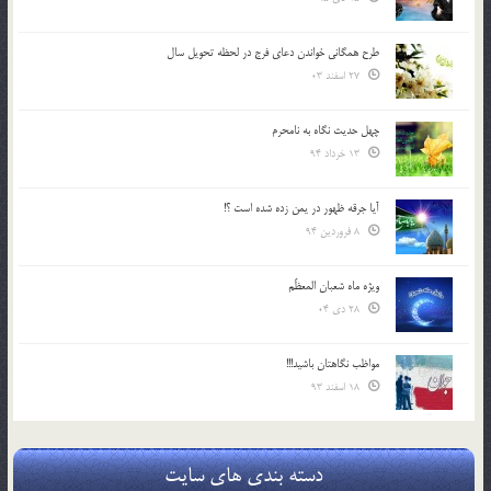
طرح همگانی خواندن دعای فرج در لحظه تحویل سال
27 اسفند 03
چهل حدیث نگاه به نامحرم
13 خرداد 94
آیا جرقه ظهور در یمن زده شده است ؟!
8 فروردین 94
ویژه ماه شعبان المعظّم
28 دی 04
مواظب نگاهتان باشید!!!
18 اسفند 93
دسته بندی های سایت