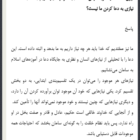
نيازي به دعا کردن ما نيست؟
پاسخ
ما نيز معقتديم كه خدا بايد هر چه نياز داريم به ما بدهد و البته داده است. اين
دعا را با تحليلي از نيازهاي انسان و نظري به جايگاه دعا در آموزه‌هاي اسلام
به سامان مي‌نشانيم.
نيازهاي هر موجود را مي‌توان در يك تقسيم‌بندي ابتدايي، به دو بخش
تقسيم كرد. يكي نيازهايي كه خود آن موجود توان برآورده كردن آن را دارد،
و ديگري نيازهايي كه چنين نيستند و خود موجود نمي‌تواند آنها را تأمين كند.
و از آنجايي كه خداوند خالقي است حكيم، عادل و قادر و صفت بخل در او
راه ندارد، پس بايد نظام خلقت را به گونه‌اي سامان بخشد كه احتياجات همه
موجودات قابل دستيابي باشد.