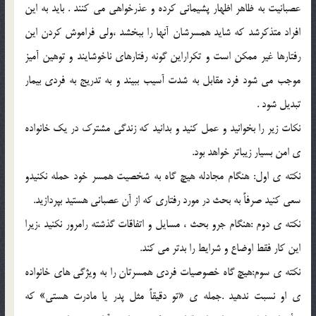
عصبانيت به ظاهر اظهار پشيماني كرده و عذرخواهي مي كنند . بايد به اين
افراد متذكرشد كه شايد همسرشان آنها را ببخشد ،ولي فراموش كردن اين
رفتارها غير ممكن است و تكراراين گونه رفتارهاي ناخوشايند و توهين آميز
موجب مي شود فرد مقابل به شدت آسيب ببيند و به تدريج به فردي بيمار
تبديل شود .
نكات زير را بخوانيد و عمل كنيد و بدانيد كه زندگي مشترك در يك خانواده
ي امن بسيار زيباتر خواهد بود.
نكته ي اول: هنگام مجادله هيچ گاه به شخصيت همسر خود حمله نكنيدو
سعي كنيد صرفاً به بحث در مورد رفتاري كه از آن عصباني هستيد بپردازيد.
نكته ي دوم :هنگام جرو بحث ، مسايل و اتفاقات گذشته رامرور نكنيد ،زيرا
اين كار فقط اوضاع و شرايط را بدتر مي كند.
نكته ي سوم:هيچ گاه خصوصيات فردي همسرتان را به ويژگي هاي خانواده
ي او نسبت ندهيد .جمله ي «تو دقيقاً مثل پدر يا مادرت هستي» كه