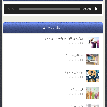
پخش‌کننده
00:00
00:00
صوت
مطالب مشابه
ويژگي هاي خانواده در جامعه اسوه ي اسلام
29 اسفند 03
خودآگاهى چيست ؟
29 اسفند 03
آیا شما پیر شده اید؟
29 اسفند 03
قرباني بي گناه
29 اسفند 03
بلوغ در دختران