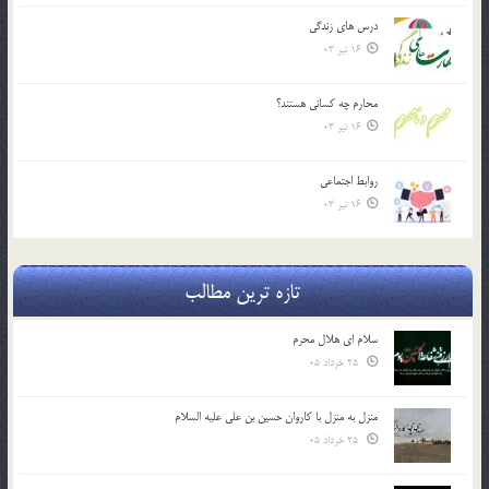
درس هاي زندگي
16 تیر 03
محارم چه کساني هستند؟
16 تیر 03
روابط اجتماعي
16 تیر 03
تازه ترین مطالب
سلام ای هلال محرم
25 خرداد 05
منزل به منزل با کاروان حسین بن علی علیه السلام
25 خرداد 05