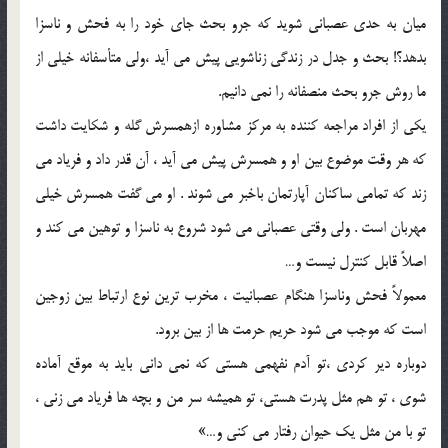
ميان به حدي عصباني شويد كه جرو بحث جاي خود را به فحش و ناسزا
بدهد؟! بحث و جدل در زندگي زناشويي پيش مي آيد ،ولي متأسفانه خيلي از
ما روش جرو بحث منصفانه را نمي دانيم.
يكي از افراد مراجعه كننده به مركز مشاوره ازهمسرش گله و شكايت داشت
كه هر وقت موضوع بين او و همسرش پيش مي آيد ، آن قدر داد و فرياد مي
زند كه تمامي ساكنان آپارتمان باخبر مي شوند . او مي گفت همسرش خيلي
مهربان است . ولي وقتي عصباني مي شود شروع به ناسزا و توهين مي كند و
اصلاً قابل كنترل نيست و…
معمولاً فحش وناسزا هنگام عصبانيت ، مخرب ترين نوع ارتباط بين زوجين
است كه موجب مي شود حريم حرمت ها از بين برود.
دوباره دير كردي ،تو آدم نفهمي هستي كه نمي داني بايد به موقع آماده
شوي ، تو هم مثل پدرت هستي، تو هميشه سر من و بچه ها فرياد مي زني ،
تو با من مثل يك حيوان رفتار مي كني و…»