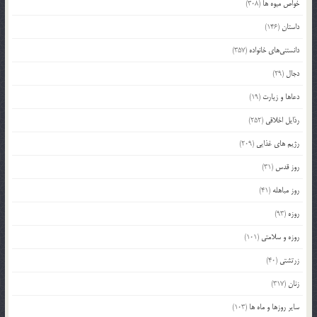
خواص میوه ها
(308)
داستان
(146)
دانستنی‌های خانواده
(357)
دجال
(29)
دعاها و زیارت
(19)
رذایل اخلاقی
(252)
رژیم های غذایی
(209)
روز قدس
(31)
روز مباهله
(41)
روزه
(93)
روزه و سلامتی
(101)
زرتشتی
(40)
زنان
(317)
سایر روزها و ماه ها
(103)