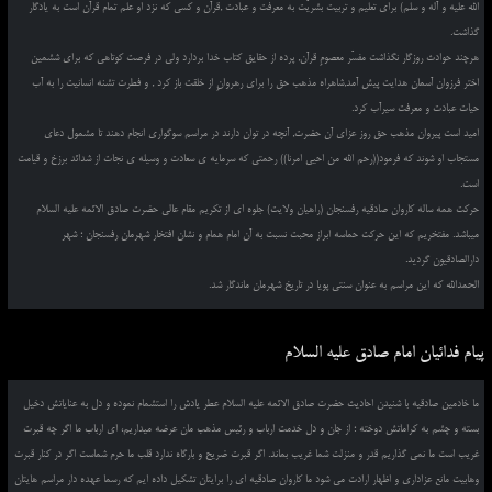
الله علیه و آله و سلم) برای تعلیم و تربیت بشریّت به معرفت و عبادت ,قرآن و کسی که نزد او علم تمام قرآن است به یادگار
گذاشت.
هرچند حوادث روزگار نگذاشت مفسّر معصومِ قرآن, پرده از حقایق کتاب خدا بردارد ولی در فرصت کوتاهی که برای ششمین
اختر فرزوان آسمان هدایت پیش آمد,شاهراه مذهب حق را برای رهروانِ از خلقت باز کرد , و فطرت تشنه انسانیت را به آب
حیات عبادت و معرفت سیرآب کرد.
امید است پیروان مذهب حق روز عزای آن حضرت, آنچه در توان دارند در مراسم سوگواری انجام دهند تا مشمول دعای
مستجاب او شوند که فرمود((رحم الله من احیی امرنا)) رحمتی که سرمایه ی سعادت و وسیله ی نجات از شدائد برزخ و قیامت
است.
حرکت همه ساله کاروان صادقیه رفسنجان (راهیان ولایت) جلوه ای از تکریم مقام عالی حضرت صادق الائمه علیه السلام
میباشد. مفتخریم که این حرکت حماسه ابراز محبت نسبت به آن امام همام و نشان افتخار شهرمان رفسنجان ؛ شهر
دارالصادقیون گردید.
الحمدالله که این مراسم به عنوان سنتی پویا در تاریخ شهرمان ماندگار شد.
پیام فدائیان امام صادق علیه السلام
ما خادمین صادقیه با شنیدن احادیث حضرت صادق الائمه علیه السلام عطر یادش را استشمام نموده و دل به عنایاتش دخیل
بسته و چشم به کراماتش دوخته ؛ از جان و دل خدمت ارباب و رئیس مذهب مان عرضه میداریم، ای ارباب ما اگر چه قبرت
غریب است ما نمی گذاریم قدر و منزلت شما غریب بماند. اگر قبرت ضریح و بارگاه ندارد قلب ما حرم شماست اگر در کنار قبرت
وهابیت مانع عزاداری و اظهار ارادت می شود ما کاروان صادقیه ای را برایتان تشکیل داده ایم که رسما عهده دار مراسم هایتان