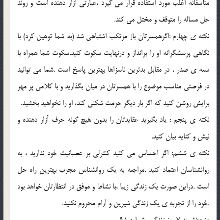
متأسفانه اغلب مورد استفاده قرار مي گيرد ،عبارتي آزار دهنده است و روند
حل مساله را متوقف و مختل مي كند.
نكته ي چهارم :اگرهمسرتان باز مرتكب اشتباهي شد (به شما توهين كرد) با
نگاهي پرسشگرانه او را برانداز و درنهايت سكوت كنيد.سكوت شما همراه با
سعه ي صدر ، در مقابل بدترين ناسزاها بهترين پاسخ است .شما مي توانيد
در فرصتي مناسب موضوع را با همسرتان در ميان بگذاريد و با كلامي پر مهر
برايش روشن كنيد كه اگر بار ديگر حرمت شكني كند، او را نخواهيد بخشيد.
نكته ي پنجم : ياد بگيريد عقايدتان را بدون هيچ گونه حرف آزار دهنده و
نيش و كنايه بيان كنيد.
نكته ي ششم: اگر احساس مي كنيد كنترلي بر عصبانيت خود نداريد ، به
روانشناسان اعتماد كنيد .مراجعه به يك روانشناس مجرب بهترين راه حل
است .دراين صورت يك زندگي زيبا ،با نشاط و موفق در انتظارتان خواهد بود
.خود را از تجربه ي يك زندگي شيرين و آرام محروم نكنيد.
منبع:نشريه 7 روز زندگي ،شماره 91