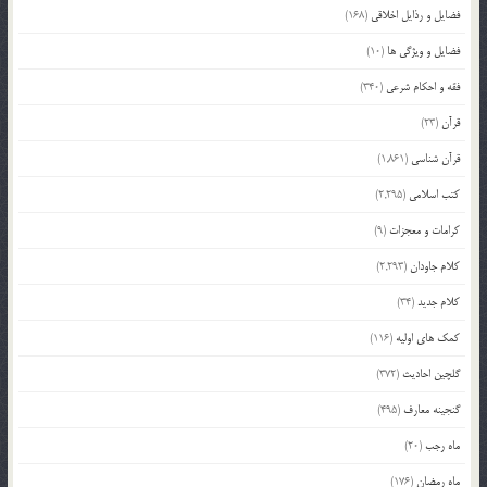
فضایل و رذایل اخلاقی
(168)
فضایل و ویژگی ها
(10)
فقه و احکام شرعی
(340)
قرآن
(23)
قرآن شناسی
(1,861)
کتب اسلامی
(2,295)
کرامات و معجزات
(9)
کلام جاودان
(2,293)
کلام جدید
(34)
کمک های اولیه
(116)
گلچین احادیث
(372)
گنجینه معارف
(495)
ماه رجب
(20)
ماه رمضان
(176)