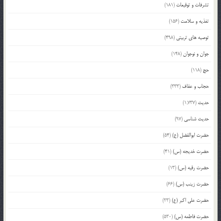
تشرفات و توقیعات
(181)
تغذیه و سلامت
(156)
توصیه های تربیتی
(498)
جوان و نوجوان
(148)
حج
(118)
حجاب و عفاف
(333)
حدیث
(1,737)
حدیث شناسی
(97)
حضرت ابوالفضل (ع)
(54)
حضرت خدیجه (س)
(41)
حضرت رقیه (س)
(13)
حضرت زینب (س)
(66)
حضرت علی اکبر (ع)
(23)
حضرت فاطمه (س)
(530)