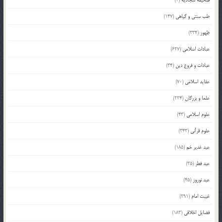
صحیفه سجادیه
(4)
طب سنتی و گیاهی
(147)
ظهور
(334)
عبادات اسلامی
(627)
عبادات و فروع دین
(34)
عقاید اسلامی
(70)
علما و بزرگان
(224)
علوم اسلامی
(43)
علوم قرآنی
(343)
عید غدیر خم
(185)
عید فطر
(35)
عید نوروز
(45)
غیبت امام
(291)
فضایل اخلاقی
(183)