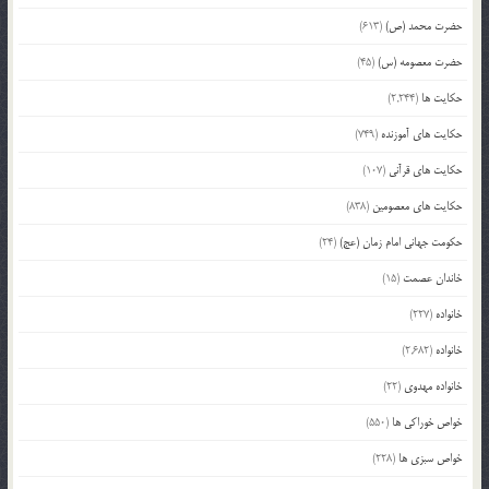
حضرت محمد (ص)
(613)
حضرت معصومه (س)
(45)
حکایت ها
(2,244)
حکایت های آموزنده
(749)
حکایت های قرآنی
(107)
حکایت های معصومین
(838)
حکومت جهانی امام زمان (عج)
(24)
خاندان عصمت
(15)
خانواده
(227)
خانواده
(2,682)
خانواده مهدوی
(22)
خواص خوراکی ها
(550)
خواص سبزی ها
(228)