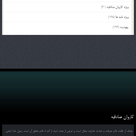
ویژه کاروان صادقیه
(30)
ویژه نامه ها
(135)
یهودیت
(194)
کاروان صادقیه
هدف از خلقت عالم معرفت و عبادت خداوند متعال است, و غرض از بعثت انبیاء از آدم تا خاتم تحقق آن است, رسول خدا (صلی