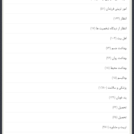
امور تربیتی فرزندان
(51)
انتظار
(164)
انتظار از دیدگاه شخصیت ها
(17)
اهل بیت
(104)
بهداشت جسم
(73)
بهداشت روان
(26)
بهداشت محیط
(18)
بودائیسم
(15)
پزشکی و سلامت
(1,980)
پند خوبان
(129)
تحصیل
(62)
تحصیل
(65)
تربیت و مشاوره
(481)