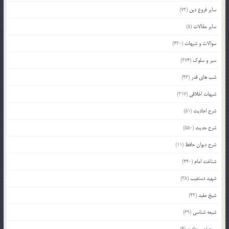
سایر فروع دین
(72)
سایر مقالات
(5)
سوالات و شبهات
(420)
سیر و سلوک
(274)
شب های قدر
(46)
شبهات اخلاقی
(217)
شرح احادیث
(51)
شرح حدیث
(550)
شرح دیوان حافظ
(11)
شناخت امام
(440)
شهید دستغیب
(38)
شیخ مفید
(42)
شیعه شناسی
(69)