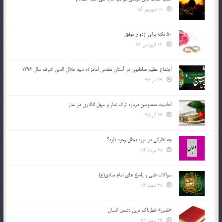
11 شهریور 96
50 نکته برای ازدواج موفق
16 فروردین 94
اجتماع عظیم صادقیون در آستان مقدس امامزاده سید جلال الدین اشرف سال 1396
29 تیر 96
احادیث معصومین درباره ترک نماز و سهل انگاری در نماز
29 آذر 95
چه نظراتی در مورد دجال وجود دارد؟
28 مرداد 94
سوالات طبی و پاسخ های امام صادق(ع)
28 اسفند 93
«نفس» خطرناک ترین دشمن انسان
26 اسفند 93