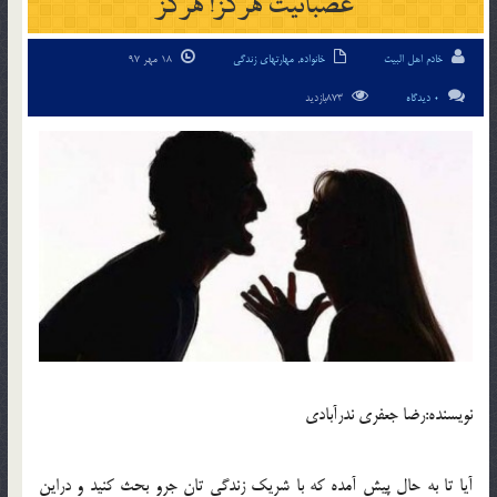
عصبانيت هرگز! هرگز
خادم اهل البیت
خانواده
,
مهارتهای زندگی
18 مهر 97
0 دیدگاه
873بازدید
نويسنده:رضا جعفري ندرآبادي
آيا تا به حال پيش آمده كه با شريك زندگي تان جرو بحث كنيد و دراين