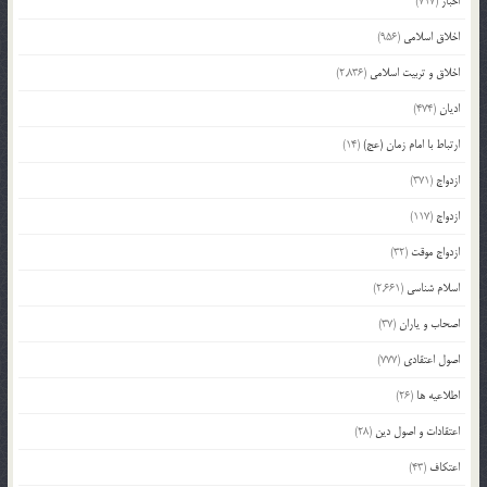
اخبار
(717)
اخلاق اسلامی
(956)
اخلاق و تربیت اسلامی
(2,836)
ادیان
(474)
ارتباط با امام زمان (عج)
(14)
ازدواج
(371)
ازدواج
(117)
ازدواج موقت
(32)
اسلام شناسی
(2,661)
اصحاب و یاران
(37)
اصول اعتقادی
(777)
اطلاعیه ها
(26)
اعتقادات و اصول دین
(28)
اعتکاف
(43)