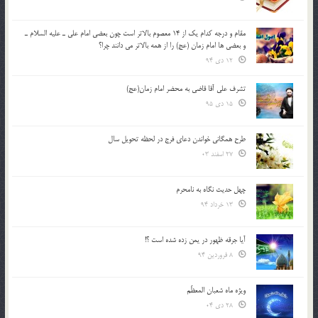
مقام و درجه كدام يك از 14 معصوم بالاتر است چون بعضي امام علي ـ عليه السلام ـ
و بعضي ها امام زمان (عج) را از همه بالاتر مي دانند چرا؟
12 دی 94
تشرف علي آقا قاضي به محضر امام زمان(عج)
15 دی 95
طرح همگانی خواندن دعای فرج در لحظه تحویل سال
27 اسفند 03
چهل حدیث نگاه به نامحرم
13 خرداد 94
آیا جرقه ظهور در یمن زده شده است ؟!
8 فروردین 94
ویژه ماه شعبان المعظّم
28 دی 04