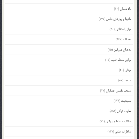
ماه شعبان
(20)
ماهها و روزهای خاص
(745)
مبانی اعتقادی
(20)
مختلف
(367)
مدعیان دروغین
(25)
مراجع معظم تقلید
(15)
مردان
(40)
مسجد
(87)
مسجد مقدس جمکران
(19)
مسیحیت
(229)
معارف قرآنی
(855)
مناظرات علما و بزرگان
(79)
مناظرات علمی
(139)