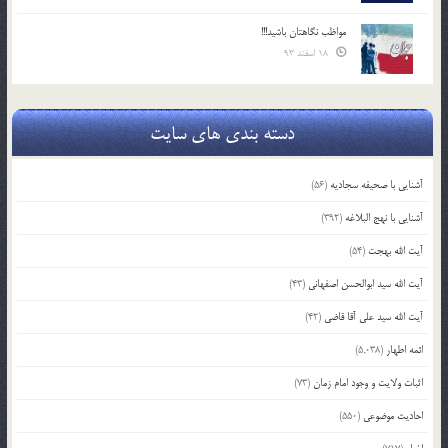
مواظب نگاهتان باشید!!!
18 اسفند 93
دسته بندی های سایت
آشنایی با صحیفه سجادیه
(56)
آشنایی با نهج البلاغه
(392)
آیت الله بهجت
(54)
آیت الله سید ابوالحسن اصفهانی
(43)
آیت الله سید علی آقا قاضی
(42)
ائمه اطهار
(5,038)
اثبات ولایت و وجود امام زمان
(73)
احادیث موضوعی
(550)