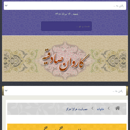
جمعه , 16 مرداد 1405
خانواده
عصبانيت هرگز! هرگز