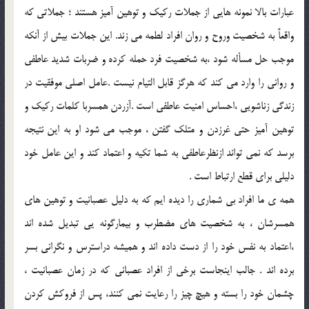
عبارات بالا نمونه هايي از جملات ركيك و توهين آميز هستند ؛ جملاتي كه
واقعاً به شخصيت وروح و روان افراد لطمه مي زند. اين جملات بيش از آنكه
موجب حل مسأله شود ،به شخصيت فرد حمله كرده و ضربات شديد عاطفي
و رواني را وارد مي كند كه هرگز قابل التيام نيست .عامل اصلي موفقيت در
زندگي زناشويي ،احساس امنيت عاطفي است .آزردن همسربا كلمات ركيك و
توهين آميز حتي غرزدن و متلك گفتن ، موجب مي شود او به اين نتيجه
برسد كه نمي تواند ازنظرعاطفي به شما تكيه و اعتماد كند و اين عامل خود
دليلي براي قطع ارتباط است .
همه ي ما افراد بي شماري را ديده ايم كه به دليل عصبانيت و توهين هاي
همسرشان ، به شخصيت هاي مضطرب و بيمارگونه يي تبديل شده اند
،اعتماد به نفس خود را از دست داده اند و هميشه دراسترس و نگراني بسر
برده اند . جالب اينجاست برخي از افراد عصباني كه در زمان عصبانيت ،
چشمان خود را بسته و هيچ چيز را رعايت نمي كنند، پس از فروكش كردن