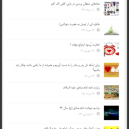
نمادهای شیطان پرستی در بازی کلش آف کلنز
11 مرداد 94
خاطره ای از توسل به حضرت زهرا(س)
23 خرداد 94
تجارت پُرسود ازدواج موقت !
16 شهریور 04
براي اينكه دل پدر و مادر را به دست آوريم و هميشه از ما راضي باشند چكار بايد
بكنيم؟
23 تیر 95
زیارت نامه امام صادق علیه السلام
28 مرداد 95
مراسم شهادت امام صادق (ع) سال 93
10 فروردین 94
جذب کمک های مردمی موکب امام علی علیه السلام