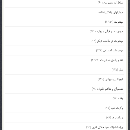
مناظرات معصومین
(60)
مهارتهای زندگی
(845)
مهدویت
(2,150)
مهدویت در قرآن و روایات
(47)
مهدویت در مذاهب دیگر
(36)
موضوعات اجتماعی
(122)
نقد و پاسخ به شبهات
(2,166)
نماز
(225)
نوجوانان و جوانان
(440)
همسران و تفاهم خانواده
(68)
وقف
(77)
ولایت فقیه
(37)
ویتامین ها
(89)
ویژه امامزاده سید جلال الدین
(16)