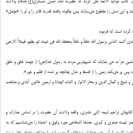
كتاب مواليد الائمه نقل كرده كه حضرت امام حسن عسكرى(ع) هنگام ولادت
د و اين نسل را مقطوع مى‏سازند پس چگونه يافتند قدرت قادر را و او را «مؤمل»
كرده است كه فرمود:
 أشبه الناس برسول الله خلقاً و خلقاً يحفظه الله فى غيبته ثم يظهر فيملاً الارض
ين مرا به من نماياند كه شبيه‏ترين مردم به رسول خدا(ص) از جهت خلق و خلق
 پس پر مى‏كند زمين را از قسط و عدل چنانچه پر شده از ظلم و جور».
 و شيخ و كمال الدين و بحار الانوار و اثبات الهداة و اربعين خاتون آبادى و منتخب
 كتابهاى تراجم شيعه اثنى عشرى، واقعه ولادت آن حضرت را بر اساس مدارك و
صر غيبت صغرى و كبرى، صدها اشخاص مورد وثوق و اعتماد را مى‏شناسيم كه به
دت كثيرى از آن رهبر جهانيان ديده‏اند، گروه بسيارى از مشاهير علماى اهل سنت