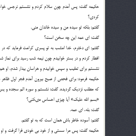
حكيمه گفت: پس آمدم چون سلام كردم و نشستم نرجس خواست 
كردى؟
گفتم: بلكه تو سيده من و سيده خاندان منى.
گفت: اى عمه اين چه سخن است؟
گفتم: اى دخترم، خدا امشب به تو پسرى كرامت فرمايد كه در د
افطار كردم و در بستر خوابيدم چون نيمه شب رسيد براى نماز ش
نشستم براى تعقيب و سپس خوابيدم و هراسان بيدار شدم، او هم 
حكيمه فرمود: براى فحص از صبح بيرون آمدم فجر اول ظاهر شد
كه مطلب نزديك گرديده. گفت: نشستم و سوره الم سجده و يس خو
«بسم الله عليك» آيا چيزى احساس مى‏كنى؟
گفت: بله، اى عمه.
گفتم: آسوده خاطر باش همان است كه به تو گفتم.
حكيمه گفت: پس مرا سستى و از خود بى خودى فرا گرفت و او ن