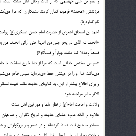
و نصر بن على جهضمى كه از ثقات رجال اهل سنت است، در 
فرزندش «م‏ح‏م‏د» فرمود: گمان كردند ستمكاران كه مرا مى‏كشن
نام گذارد(5).
احمد بن اسحاق اشعرى از حضرت امام حسن عسكرى(ع) روايت 
«الحمد لله الذى لم يخر جنى من الدينا حتى أرانى الخلف من بعدى
قسطاً وعدلا كما ملئت جواراً و ظلماً»(6)
«سپاس مختص خدائى است كه مرا از دنيا خارج نساخت تا جانش
مى‏باشد خدا او را در غيبتش حفظ مى‏فرمايد سپس ظاهر مى‏شود
و براى اطلاع بيشتر از اين، به كتابهاى حديث مانند غيبت نعمانى
الاثر حقير مراجعه شود.
ولادت و امامت امام(ع) از نظر علما و مورخين اهل سنت
علاوه بر آنكه عموم علماى حديث و تاريخ نگاران و صاحبان
مصادر صحيح ثبت ضبط كرده‏اند و در عصر پدر بزرگوارش و ع
سعادت ديدار آن ولى اعظم خدا نائل شده و معجزات و خوارق عا