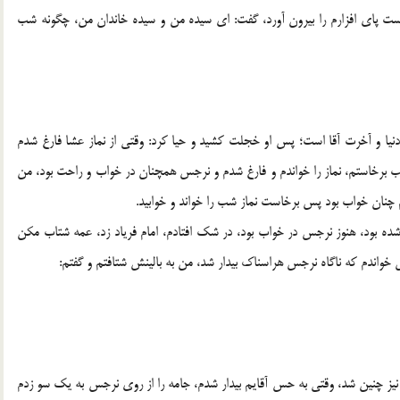
پاى افزارم را بيرون آورد، گفت: اى سيده من و سيده خاندان من، چگونه شب
نيا و آخرت آقا است؛ پس او خجلت كشيد و حيا كرد: وقتى از نماز عشا فارغ شدم
ب برخاستم، نماز را خواندم و فارغ شدم و نرجس همچنان در خواب و راحت بود، من
چنان خواب بود پس برخاست نماز شب را خواند و خوابيد.
ه بود، هنوز نرجس در خواب بود، در شك افتادم، امام فرياد زد، عمه شتاب مكن
اندم كه ناگاه نرجس هراسناك بيدار شد، من به بالينش شتافتم و گفتم:
يز چنين شد، وقتى به حس آقايم بيدار شدم، جامه را از روى نرجس به يك سو زدم