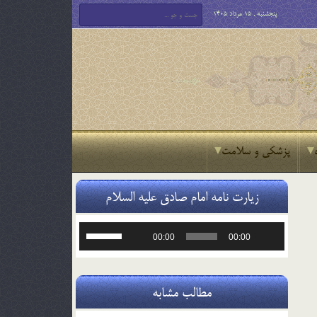
پنجشنبه , 15 مرداد 1405
پزشکی و سلامت
زیارت نامه امام صادق علیه السلام
پخش‌کننده
برای
00:00
00:00
صوت
افزایش
یا
کاهش
صدا
مطالب مشابه
از
کلیدهای