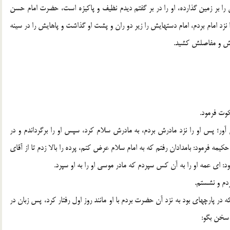
 بر زمين گذارده، او را در بر گفتم ديدم نظيف و پاكيزه است، حضرت امام حسن
نزد امام بردم، امام دستهايش را زير دو ران و پشت او گذاشت و پاهايش را در سينه
گوش و مفاصلش كشيد.
كوت فرمود.
من آور؛ پس او را نزد مادرش بردم، به مادرش سلام كرد، سپس او را برگرداندم و در
كيمه فرمود: بامدادان رفتم كه به امام سلام عرض كنم، پرده را بالا زدم تا از آقاى
د: اى عمه او را به آن كس سپردم كه مادر موسى او را به او سپرد.
دم و نشستم.
ه در پارچه‏اى بود به نزد آن حضرت بردم با او مانند روز اول رفتار كرد، پس زبان در
 سخن بگو: