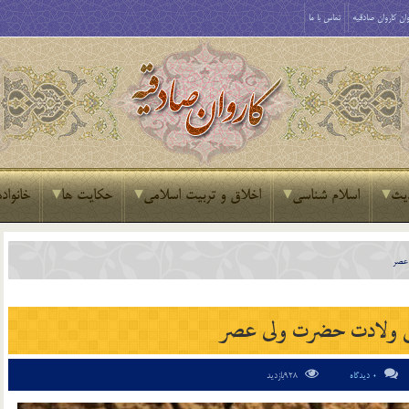
ان کاروان صادقیه
تماس با ما
یث
اسلام شناسی
اخلاق و تربیت اسلامی
حکایت ها
خانواده
عصر
 ولادت حضرت ولى عصر
0 دیدگاه
928بازدید