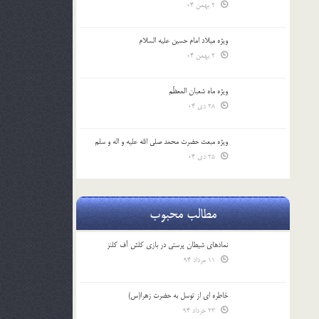
2 بهمن 04
ویژه میلاد امام حسین علیه السلام
2 بهمن 04
ویژه ماه شعبان المعظّم
28 دی 04
ویژه مبعث حضرت محمد صلی الله علیه و اله و سلم
25 دی 04
مطالب محبوب
نمادهای شیطان پرستی در بازی کلش آف کلنز
11 مرداد 94
خاطره ای از توسل به حضرت زهرا(س)
23 خرداد 94