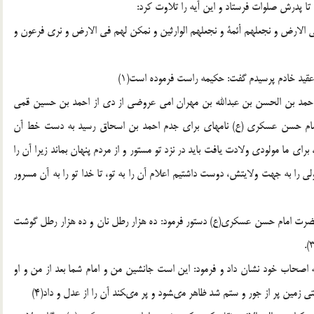
ان تا پدرش صلوات فرستاد و اين آيه را تلاوت كرد:
فى الارض و نجعلهم أئمة و نجعلهم الوارثين و نمكن لهم فى الارض و نرى فرعون و
د خادم پرسيدم گفت: حكيمه راست فرموده است(1)
 احمد بن الحسن بن عبدالله بن مهران امى عروضى از دى از احمد بن حسين قمى
مام حسن عسكرى (ع) نامه‏اى براى جدم احمد بن اسحاق رسيد به دست خط آن
ى ما مولودى ولادت يافت بايد در نزد تو مستور و از مردم پنهان بماند زيرا آن را
لى را به جهت ولايتش، دوست داشتيم اعلام آن را به تو، تا خدا تو را به آن مسرور
حضرت امام حسن عسكرى(ع) دستور فرمود: ده هزار رطل نان و ده هزار رطل گوشت
ه اصحاب خود نشان داد و فرمود: اين است جانشين من و امام شما بعد از من و او
زمين پر از جور و ستم شد ظاهر مى‏شود و پر مى‏كند آن را از عدل و داد(4)