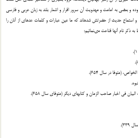
 و بعضى به امامت و مهدويت آن سرور اقرار و اشعار بلند به زبان عربى و فارسى
 استماع حديث از حضرتش شده‏اند كه ما عين عبارات و كلمات عده‏اى از آنان را
به ذكر نام آنها قناعت مى‏نمائيم: