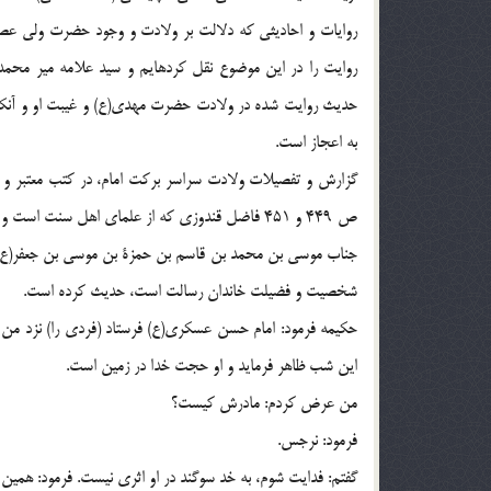
روايات و احاديثى كه دلالت بر ولادت و وجود حضرت ولى عصر
روايت را در اين موضوع نقل كرده‏ايم و سيد علامه مير محمد 
حديث روايت شده در ولادت حضرت مهدى(ع) و غيبت او و آنكه
به اعجاز است.
گزارش و تفصيلات ولادت سراسر بركت امام، در كتب معتبر و اخب
ص 449 و 451 فاضل قندوزى كه از علماى اهل سنت 
جناب موسى بن محمد بن قاسم بن حمزة بن موسى بن جعفر(ع) از
شخصيت و فضيلت خاندان رسالت است، حديث كرده است.
حكيمه فرمود: امام حسن عسكرى(ع) فرستاد (فردى را) نزد من
اين شب ظاهر فرمايد و او حجت خدا در زمين است.
من عرض كردم: مادرش كيست؟
فرمود: نرجس.
گفتم: فدايت شوم، به خد سوگند در او اثرى نيست. فرمود: همين