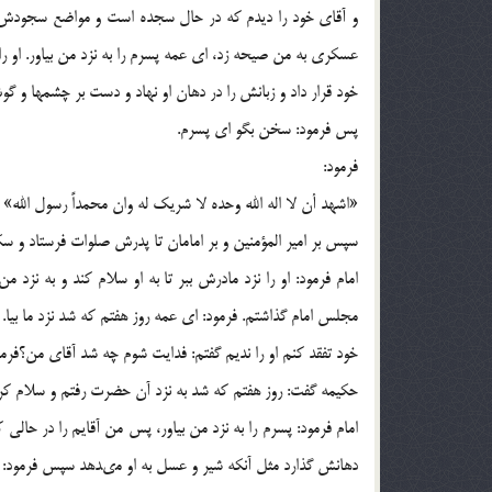
و آقاى خود را ديدم كه در حال سجده است و مواضع سجودش را
عسكرى به من صيحه زد، اى عمه پسرم را به نزد من بياور. او را 
خود قرار داد و زبانش را در دهان او نهاد و دست بر چشمها و 
پس فرمود: سخن بگو اى پسرم.
فرمود:
«اشهد أن لا اله الله وحده لا شريك له وان محمداً رسول الله»
سپس بر امير المؤمنين و بر امامان تا پدرش صلوات فرستاد و س
امام فرمود: او را نزد مادرش ببر تا به او سلام كند و به نزد 
مجلس امام گذاشتم. فرمود: اى عمه روز هفتم كه شد نزد ما بيا. ح
خود تفقد كنم او را نديم گفتم: فدايت شوم چه شد آقاى من؟فرمو
حكيمه گفت: روز هفتم كه شد به نزد آن حضرت رفتم و سلام كر
امام فرمود: پسرم را به نزد من بياور، پس من آقايم را در حالى ك
دهانش گذارد مثل آنكه شير و عسل به او مى‏دهد سپس فرمود: