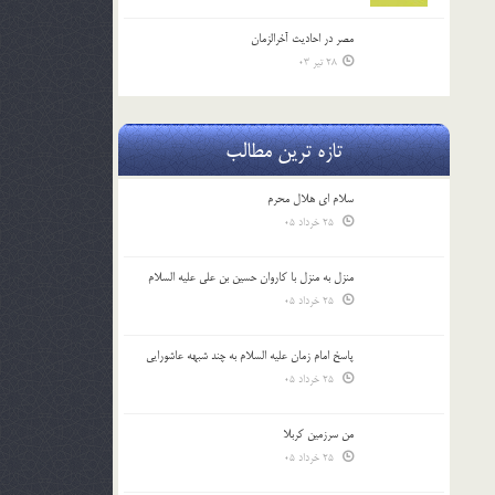
مصر در احادیث آخرالزمان
28 تیر 03
تازه ترین مطالب
سلام ای هلال محرم
25 خرداد 05
منزل به منزل با کاروان حسین بن علی علیه السلام
25 خرداد 05
پاسخ امام زمان علیه السلام به چند شبهه عاشورایی
25 خرداد 05
من سرزمین کربلا
25 خرداد 05