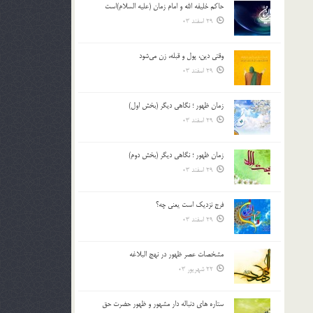
حاکم خليفه الله و امام زمان (علیه السلام)است
بالا
29 اسفند 03
و
پایین
استفاده
وقتی دین، پول و قبله، زن می‌شود
کنید.
29 اسفند 03
زمان ظهور ؛ نگاهی دیگر (بخش اول)
29 اسفند 03
زمان ظهور ؛ نگاهی دیگر (بخش دوم)
29 اسفند 03
فرج نزدیک است یعنی چه؟
29 اسفند 03
مشخصات عصر ظهور در نهج البلاغه
22 شهریور 03
ستاره های دنباله دار مشهور و ظهور حضرت حق