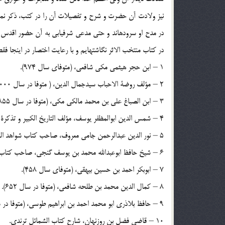
نيز ولادت آن حضرت و شرح و تفصيلات آن را در كتب، ذكر نموده
در مدح او سروده‏اند و حتى مدعى شرفيابى به آن حضور اقدس و
در كتاب منتخب الاثر نگاشته‏ايم و با رعايت اختصار در اينجا فقط 
1 – ابن حجر هيثمى مكى شافعى، (متوفاى سال 974).
2 – مؤلف روضة الاحباب سيدجمال الدين، ( متوفا در سال 1000).
3 – ابن الصباغ على بن محمد مالكى مكى، (متوفا در سال 855).
4 – شمس الدين ابوالمظفر يوسف، مؤلف التاريخ الكبير و تذكرة الخواص، (متوفا در سال 654).
5 – نور الدين عبدالرحمن جامى معروف، صاحب كتاب شواهد النبوه.
6 – شيخ حافظ ابوعبدالله محمد بن يوسف گنجى، صاحب كتاب البيان فى اخبار صاحب الزمان و كتابهاى ديگر (متوفاى سال 658).
7 – ابوبكر احمد بن حسين بيهقى، (متوفاى سال 458).
8 – كمال الدين محمد بن طلحه شافعى، (متوفا در سال 652).
9 – حافظ بلاذرى ابو محمد احمد بن ابراهيم طوسى، (متوفا در سال 339).
10 – قاضى فضل بن روزنهان، شارح كتاب الشمائل ترندى.