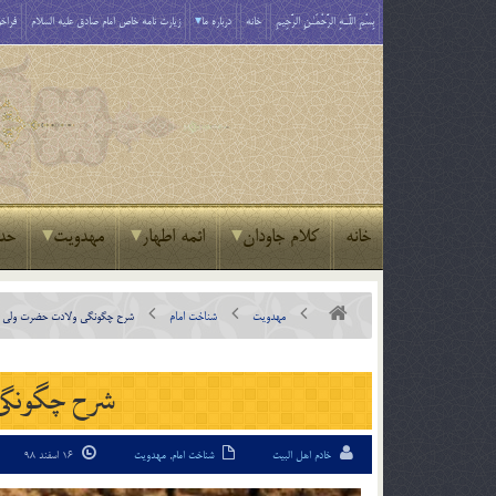
بِسْمِ اللَّـهِ الرَّحْمَـٰنِ الرَّحِيمِ
خانه
درباره ما
زیارت نامه خاص امام صادق علیه السلام
فراخو
خانه
کلام جاودان
ائمه اطهار
مهدویت
حد
مهدویت
شناخت امام
شرح چگونگى ولادت حضرت ولى 
شرح چگونگى
خادم اهل البیت
شناخت امام
,
مهدویت
16 اسفند 98