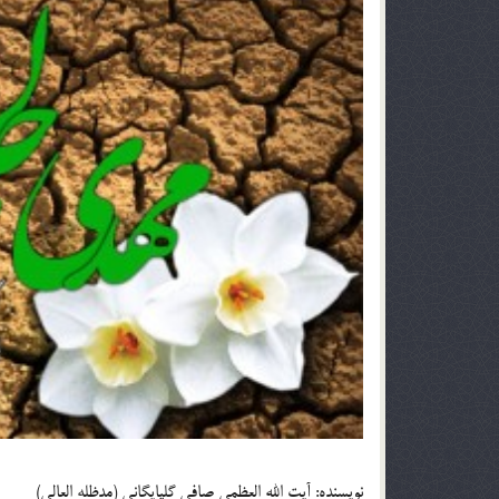
نويسنده: آيت الله العظمی صافى گلپايگانى (مدظله العالی)