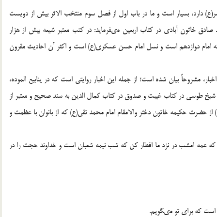
(ع) دارد، بسيار است و ما در باب اول از فصل سوم منتخب الاثر بيش از دويست
صادق خاتون آبادى در كتاب اربعين مى‏فرمايد: در كتب معتبر شيعه بيش از هزار
 امام دوازدهم است و نسل امام حسن عسكرى(ع) است و اكثر آن احاديث مقرون
ار، مشروحاً بيان شده است؛ از جمله اين اخبار روايتى است كه در ينابيع الموده،
است و شيخ طوسى در كتاب غيبت و صدوق در كتاب كمال الدين به سند صحيح و معتبر از
 حضرت حكيمه خاتون دختر والامقام امام محمد تقى(ع) كه از بانوان با عظمت و
 كه عمه امشب در نزد ما افطار كن كه شب نيمه شعبان است و خداوند حجت را در
 است كه براى تو مى‏گويم.