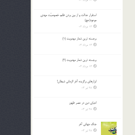
13 مرداد 03
استقرار عدالت و از بين بردن ظلم، خصوصيّت مهدي
موعود(عج)
13 مرداد 03
برجسته ترين شعار مهدويت (1)
13 مرداد 03
برجسته ترين شعار مهدويت (2)
13 مرداد 03
ابزارهاي برگزيده آخر الزماني شيطان!
28 تیر 03
احياي دين در عصر ظهور
28 تیر 03
جنگ جهاني آخر
28 تیر 03