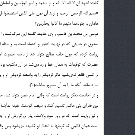
گفت: اشهد ان لا اله الا الله و بر محمد و امير المؤمنين و امام
«بسم الله الرحمن الرحيم و نريد أن نمن على الذين استضعفوا 
هامان و جنودهما منهم ما كانوا يحذرون»
موسى بن محمد بن قاسم، راوى حديث گفت: اين سرگذشت را عقي
صدوق در حديثى كه در نهايت اعتبار و اعتماد است به واسطه
روايت كرده كه چون خلف صالح متولد شد از ناحيه حضرت ا
حضرت كه توقيعات به همان خط وارد مى‏شد در آن مكتوب بود، برا
بر كسى ظاهر نمى‏كنيم مگر نزديكتر را به واسطه نزديكى او و و
سازد مانند آنكه ما را به آن مسرور ساخت(2).
و در احاديث ديگر روايت است كه وقتى امام عصر متولد شد، 
بين فقراى بنى هاشم تقسيم كنند و سيصد گوسفند عقيقه نمايند(3).
و نيز روايت است كه در روز سوم ولادت، پدر بزرگوارش او را ب
است همان قائمى كه گردنها به انتظار او كشيده مى‏شود پس وقتى 