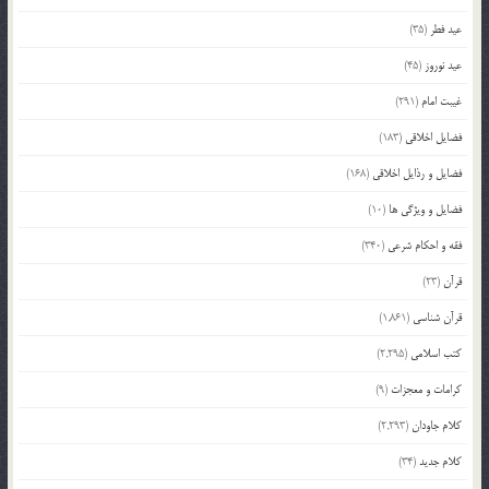
عید فطر
(35)
عید نوروز
(45)
غیبت امام
(291)
فضایل اخلاقی
(183)
فضایل و رذایل اخلاقی
(168)
فضایل و ویژگی ها
(10)
فقه و احکام شرعی
(340)
قرآن
(23)
قرآن شناسی
(1,861)
کتب اسلامی
(2,295)
کرامات و معجزات
(9)
کلام جاودان
(2,293)
کلام جدید
(34)