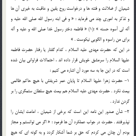
شيعيان از ضلالت و فتنه ها و درخواست روح يقين و عاقبت به خيري آن ها
و تذکر به اموري چند مي فرمايد : « و في ابنه رسول الله صلي الله عليه و
آله لي أسوه حسنه » ؛(1) « فاطمه دختر رسول خدا صلي الله و عليه و آله
براي من راسوه و الگويي نيکوست . »
در اين که حضرت مهدي عليه السلام ، کدام گفتار يا رفتار حضرت فاطمه
عليها السلام را سرمشق خويش قرار داده اند ، احتمالات فراواني بيان شده
است که در اين جا به سه مورد آن اشاره مي کنيم :
1- حضرت زهرا عليها السلام تا پايان عمر شريفش با هيچ حاکم ظالمي
بيعت نکرد . حضرت مهدي عليه السلام هم بيعت هيچ سلطان ستمگري را بر
گردن ندارد .
2- شأن صدور اين نامه اين است که برخي از شيعيان ، امامت ايشان را
نپذيرفتند . حضرت در جواب عملکرد آن ها فرمود : « اگر مي توانستم و مجاز
بودم آن چنان مي کردم که حق بر شما آشکار گردد و به گونه اي که هيچ