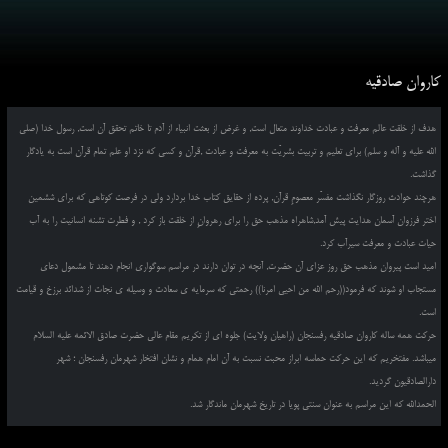
کاروان صادقیه
هدف از خلقت عالم معرفت و عبادت خداوند متعال است, و غرض از بعثت انبیاء از آدم تا خاتم تحقق آن است, رسول خدا (صلی
الله علیه و آله و سلم) برای تعلیم و تربیت بشریّت به معرفت و عبادت ,قرآن و کسی که نزد او علم تمام قرآن است به یادگار
گذاشت.
هرچند حوادث روزگار نگذاشت مفسّر معصومِ قرآن, پرده از حقایق کتاب خدا بردارد ولی در فرصت کوتاهی که برای ششمین
اختر فرزوان آسمان هدایت پیش آمد,شاهراه مذهب حق را برای رهروانِ از خلقت باز کرد , و فطرت تشنه انسانیت را به آب
حیات عبادت و معرفت سیرآب کرد.
امید است پیروان مذهب حق روز عزای آن حضرت, آنچه در توان دارند در مراسم سوگواری انجام دهند تا مشمول دعای
مستجاب او شوند که فرمود((رحم الله من احیی امرنا)) رحمتی که سرمایه ی سعادت و وسیله ی نجات از شدائد برزخ و قیامت
است.
حرکت همه ساله کاروان صادقیه رفسنجان (راهیان ولایت) جلوه ای از تکریم مقام عالی حضرت صادق الائمه علیه السلام
میباشد. مفتخریم که این حرکت حماسه ابراز محبت نسبت به آن امام همام و نشان افتخار شهرمان رفسنجان ؛ شهر
دارالصادقیون گردید.
الحمدالله که این مراسم به عنوان سنتی پویا در تاریخ شهرمان ماندگار شد.