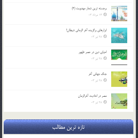
برجسته ترين شعار مهدويت (2)
13 مرداد 03
ابزارهاي برگزيده آخر الزماني شيطان!
28 تیر 03
احياي دين در عصر ظهور
28 تیر 03
جنگ جهاني آخر
28 تیر 03
مصر در احادیث آخرالزمان
28 تیر 03
تازه ترین مطالب