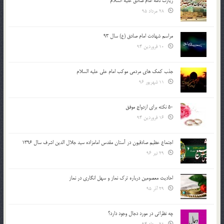
زیارت نامه امام صادق علیه السلام
28 مرداد 95
مراسم شهادت امام صادق (ع) سال 93
10 فروردین 94
جذب کمک های مردمی موکب امام علی علیه السلام
11 شهریور 96
50 نکته برای ازدواج موفق
16 فروردین 94
اجتماع عظیم صادقیون در آستان مقدس امامزاده سید جلال الدین اشرف سال 1396
29 تیر 96
احادیث معصومین درباره ترک نماز و سهل انگاری در نماز
29 آذر 95
چه نظراتی در مورد دجال وجود دارد؟