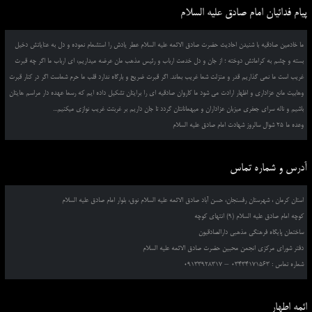
پیام فدائیان امام صادق علیه السلام
ما خادمین صادقیه با شنیدن احادیث حضرت صادق الائمه علیه السلام عطر یادش را استشمام نموده و دل به عنایاتش دخیل
بسته و چشم به کراماتش دوخته ؛ از جان و دل خدمت ارباب و رئیس مذهب مان عرضه میداریم، ای ارباب ما اگر چه قبرت
غریب است ما نمی گذاریم قدر و منزلت شما غریب بماند. اگر قبرت ضریح و بارگاه ندارد قلب ما حرم شماست اگر در کنار قبرت
وهابیت مانع عزاداری و اظهار ارادت می شود ما کاروان صادقیه ای را برایتان تشکیل داده ایم که رسما عهده دار مراسم هایتان
باشیم و ناله سرای جعفری میزبان عزاداران و میهمانانتان گردد تا جان داریم بر غربتت غریب نوازی میکنیم...
وعده ما 25 شوال سالروز شهادت امام صادق علیه السلام
آدرس و شماره تماس
استان کرمان ، شهرستان رفسنجان، حسن آباد صادق الائمه علیه السلام نوق، بلوار امام صادق علیه السلام
کوچه امام صادق علیه السلام (9) انتهای کوچه
ساختمان پایگاه فرهنگی مذهبی دارالصادقیون
دفتر شورای مرکزی انجمن محبین حضرت صادق الائمه علیه السلام
شماره تماس : 03434171563 – 09133928317
ائمه اطهار