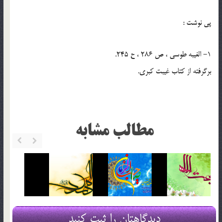
پي نوشت :
1- الغيبه طوسي ، ص 286 ، ح 245.
برگرفته از کتاب غيبت کبري.
مطالب مشابه
دیدگاهتان را ثبت کنید