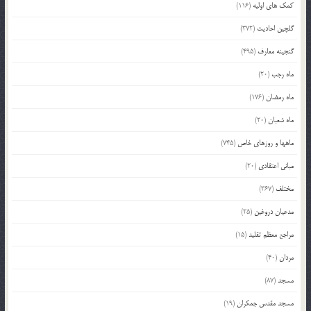
کمک های اولیه
(116)
گلچین احادیث
(372)
گنجینه معارف
(495)
ماه رجب
(20)
ماه رمضان
(176)
ماه شعبان
(20)
ماهها و روزهای خاص
(745)
مبانی اعتقادی
(20)
مختلف
(367)
مدعیان دروغین
(25)
مراجع معظم تقلید
(15)
مردان
(40)
مسجد
(87)
مسجد مقدس جمکران
(19)