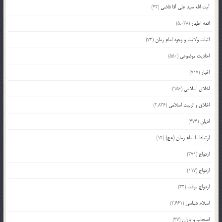
آیت الله سید علی آقا قاضی
(42)
ائمه اطهار
(5,038)
اثبات ولایت و وجود امام زمان
(73)
احادیث موضوعی
(550)
اخبار
(717)
اخلاق اسلامی
(956)
اخلاق و تربیت اسلامی
(2,836)
ادیان
(474)
ارتباط با امام زمان (عج)
(14)
ازدواج
(371)
ازدواج
(117)
ازدواج موقت
(32)
اسلام شناسی
(2,661)
اصحاب و یاران
(37)