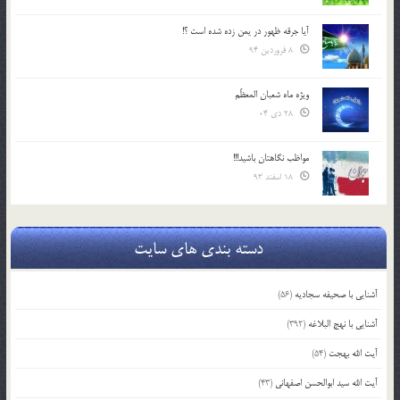
آیا جرقه ظهور در یمن زده شده است ؟!
8 فروردین 94
ویژه ماه شعبان المعظّم
28 دی 04
مواظب نگاهتان باشید!!!
18 اسفند 93
دسته بندی های سایت
آشنایی با صحیفه سجادیه
(56)
آشنایی با نهج البلاغه
(392)
آیت الله بهجت
(54)
آیت الله سید ابوالحسن اصفهانی
(43)