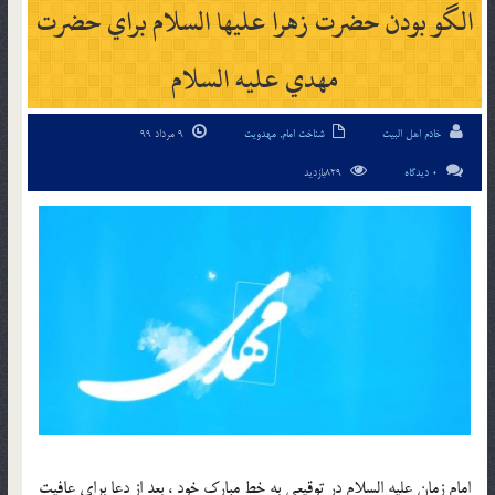
الگو بودن حضرت زهرا عليها السلام براي حضرت
مهدي عليه السلام
خادم اهل البیت
شناخت امام
,
مهدویت
9 مرداد 99
0 دیدگاه
829بازدید
امام زمان عليه السلام در توقيعي به خط مبارک خود ، بعد از دعا براي عافيت