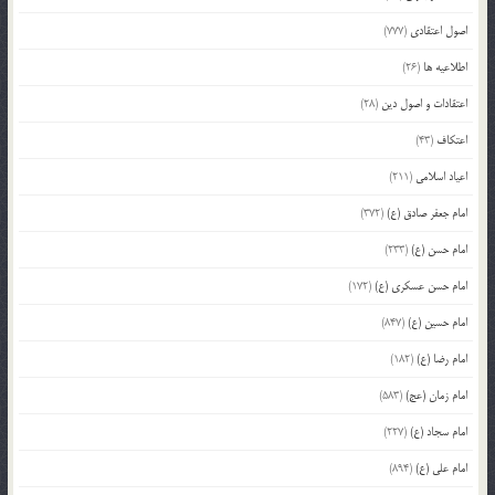
اصول اعتقادی
(777)
اطلاعیه ها
(26)
اعتقادات و اصول دین
(28)
اعتکاف
(43)
اعیاد اسلامی
(211)
امام جعفر صادق (ع)
(372)
امام حسن (ع)
(233)
امام حسن عسکری (ع)
(172)
امام حسین (ع)
(847)
امام رضا (ع)
(182)
امام زمان (عج)
(583)
امام سجاد (ع)
(227)
امام علی (ع)
(894)