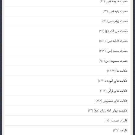
حضرت خدیجه (س)
(41)
حضرت رقیه (س)
(13)
حضرت زینب (س)
(66)
حضرت علی اکبر (ع)
(23)
حضرت فاطمه (س)
(530)
حضرت محمد (ص)
(613)
حضرت معصومه (س)
(45)
حکایت ها
(2,244)
حکایت های آموزنده
(749)
حکایت های قرآنی
(107)
حکایت های معصومین
(838)
حکومت جهانی امام زمان (عج)
(24)
خاندان عصمت
(15)
خانواده
(227)