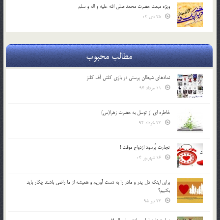
ویژه مبعث حضرت محمد صلی الله علیه و اله و سلم
25 دی 04
مطالب محبوب
نمادهای شیطان پرستی در بازی کلش آف کلنز
11 مرداد 94
خاطره ای از توسل به حضرت زهرا(س)
23 خرداد 94
تجارت پُرسود ازدواج موقت !
16 شهریور 04
براي اينكه دل پدر و مادر را به دست آوريم و هميشه از ما راضي باشند چكار بايد
بكنيم؟
23 تیر 95