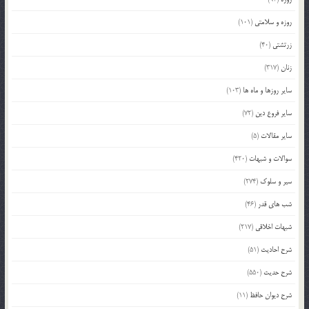
روزه و سلامتی
(101)
زرتشتی
(40)
زنان
(317)
سایر روزها و ماه ها
(103)
سایر فروع دین
(72)
سایر مقالات
(5)
سوالات و شبهات
(420)
سیر و سلوک
(274)
شب های قدر
(46)
شبهات اخلاقی
(217)
شرح احادیث
(51)
شرح حدیث
(550)
شرح دیوان حافظ
(11)