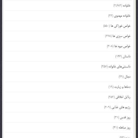
خانواده
(2,682)
خانواده مهدوی
(22)
خواص خوراکی ها
(550)
خواص سبزی ها
(228)
خواص میوه ها
(308)
داستان
(146)
دانستنی‌های خانواده
(357)
دجال
(29)
دعاها و زیارت
(19)
رذایل اخلاقی
(252)
رژیم های غذایی
(209)
روز قدس
(31)
روز مباهله
(41)
روزه
(93)