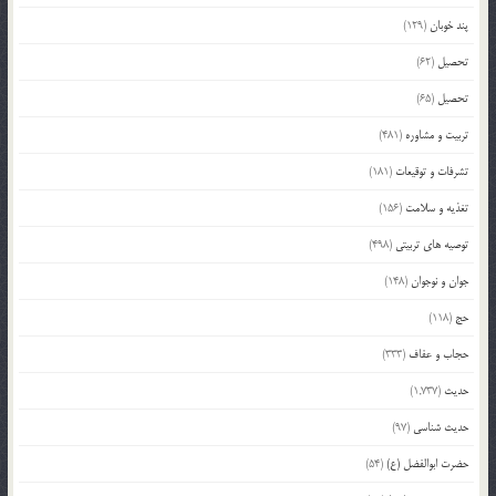
پند خوبان
(129)
تحصیل
(62)
تحصیل
(65)
تربیت و مشاوره
(481)
تشرفات و توقیعات
(181)
تغذیه و سلامت
(156)
توصیه های تربیتی
(498)
جوان و نوجوان
(148)
حج
(118)
حجاب و عفاف
(333)
حدیث
(1,737)
حدیث شناسی
(97)
حضرت ابوالفضل (ع)
(54)