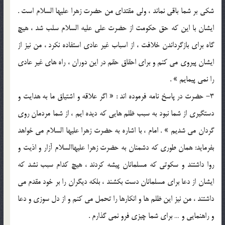
شکي بر شما باقي نماند ، ولي مقتداي من حضرت زهرا عليها السلام است .
ايشان با اين که حق حکومت از حضرت علي عليه السلام سلب شد ، هيچ
گاه براي بازگرداندن خلافت ، از اسباب غير عادي استفاده نکرد ، من نيز از
ايشان پيروي مي کنم و براي احقاق حقم در اين دوران ، راه هاي غير عادي
را نمي پيمايم » .
3- حضرت در پاسخ نامه فرموده اند : « اگر علاقه و اشتياق ما به هدايت و
دستگيري از شما نبود به سبب ظلم هايي که ديده ايم ، از شما مردمان روي
گردان مي شديم » . امام ، با اشاره به حضرت زهرا عليها السلام مي خواهد
بفرمايد: همان طوري که دشمنان به حضرت زهرا عليهاالسلام آزار و اذيت و
روا داشتند و سکوتي که مسلمانان پيشه کردند ، هيچ کدام سبب نشد که
ايشان از دعا براي مسلمانان دست بکشند ، بلکه ديگران را بر خود مقدم مي
داشتند ، من نيز اين ظلم ها و انکارها را تحمل مي کنم و از دل سوزي و دعا
و راهنمايي و … براي شما چيزي فرو نمي گذارم .