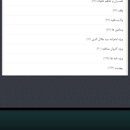
همسران و تفاهم خانواده
(68)
وقف
(77)
ولایت فقیه
(37)
ویتامین ها
(89)
ویژه امامزاده سید جلال الدین
(16)
ویژه کاروان صادقیه
(30)
ویژه نامه ها
(135)
یهودیت
(194)