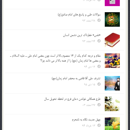
28 مرداد 94
سوالات طبی و پاسخ های امام صادق(ع)
28 اسفند 93
«نفس» خطرناک ترین دشمن انسان
26 اسفند 93
مقام و درجه كدام يك از 14 معصوم بالاتر است چون بعضي امام علي ـ عليه السلام ـ
و بعضي ها امام زمان (عج) را از همه بالاتر مي دانند چرا؟
12 دی 94
تشرف علي آقا قاضي به محضر امام زمان(عج)
15 دی 95
طرح همگانی خواندن دعای فرج در لحظه تحویل سال
27 اسفند 03
چهل حدیث نگاه به نامحرم
13 خرداد 94