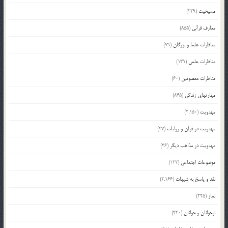
مسیحیت
(229)
معارف قرآنی
(855)
مناظرات علما و بزرگان
(79)
مناظرات علمی
(139)
مناظرات معصومین
(60)
مهارتهای زندگی
(845)
مهدویت
(2,150)
مهدویت در قرآن و روایات
(47)
مهدویت در مذاهب دیگر
(36)
موضوعات اجتماعی
(122)
نقد و پاسخ به شبهات
(2,166)
نماز
(225)
نوجوانان و جوانان
(440)