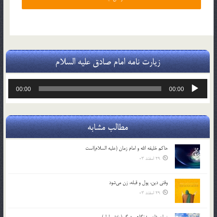
زیارت نامه امام صادق علیه السلام
پخش‌کننده
00:00
00:00
صوت
مطالب مشابه
حاکم خليفه الله و امام زمان (علیه السلام)است
29 اسفند 03
وقتی دین، پول و قبله، زن می‌شود
29 اسفند 03
زمان ظهور ؛ نگاهی دیگر (بخش اول)