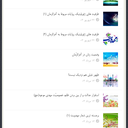
ظرفیت های ژئوپلیتیک روایات مربوط به آخرالزمان (1)
22 شهریور 03
ظرفیت های ژئوپلیتیک روایات مربوط به آخرالزمان (2)
22 شهریور 03
وضعیت زنان در آخرالزّمان
13 مرداد 03
ظهور خیلی هم نزدیک نیست!
13 مرداد 03
استقرار عدالت و از بين بردن ظلم، خصوصيّت مهدي موعود(عج)
13 مرداد 03
برجسته ترين شعار مهدويت (1)
13 مرداد 03