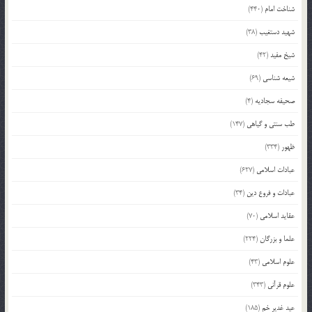
شناخت امام
(440)
شهید دستغیب
(38)
شیخ مفید
(42)
شیعه شناسی
(69)
صحیفه سجادیه
(4)
طب سنتی و گیاهی
(147)
ظهور
(334)
عبادات اسلامی
(627)
عبادات و فروع دین
(34)
عقاید اسلامی
(70)
علما و بزرگان
(224)
علوم اسلامی
(43)
علوم قرآنی
(343)
عید غدیر خم
(185)