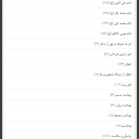
امام علی النقی (ع)
(165)
امام محمد باقر (ع)
(165)
امام محمد تقی (ع)
(146)
امام موسی کاظم (ع)
(152)
امر به معروف و نهی از منکر
(63)
امور تربیتی فرزندان
(51)
انتظار
(164)
انتظار از دیدگاه شخصیت ها
(17)
اهل بیت
(104)
بهداشت جسم
(73)
بهداشت روان
(26)
بهداشت محیط
(18)
بودائیسم
(15)
پزشکی و سلامت
(1,980)