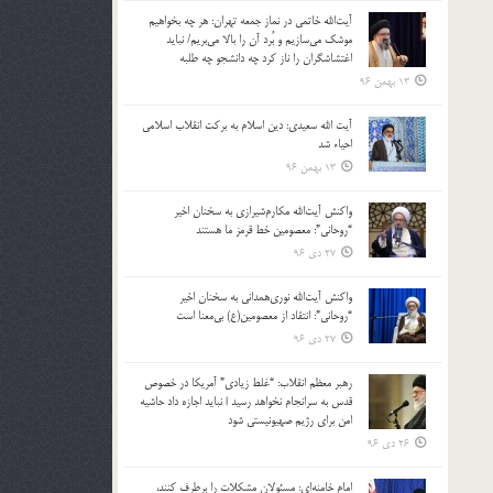
آیت‌الله خاتمی در نماز جمعه تهران: هر چه بخواهیم
موشک می‌سازیم و بُرد آن را بالا می‌بریم/ نباید
اغتشاشگران را ناز کرد چه دانشجو چه طلبه
13 بهمن 96
آیت الله سعیدی: دین اسلام به برکت انقلاب اسلامی
احیاء شد
13 بهمن 96
واکنش آیت‌الله مکارم‌شیرازی به سخنان اخیر
“روحانی”: معصومین خط قرمز ما هستند
27 دی 96
واکنش آیت‌الله نوری‌همدانی به سخنان اخیر
“روحانی”: انتقاد از معصومین(ع) بی‌معنا است
27 دی 96
رهبر معظم انقلاب: “غلط زیادی” آمریکا در خصوص
قدس به سرانجام نخواهد رسید | نباید اجازه داد حاشیه
امن برای رژیم صهیونیستی شود
26 دی 96
امام خامنه‌ای: مسئولان مشکلات را برطرف کنند،