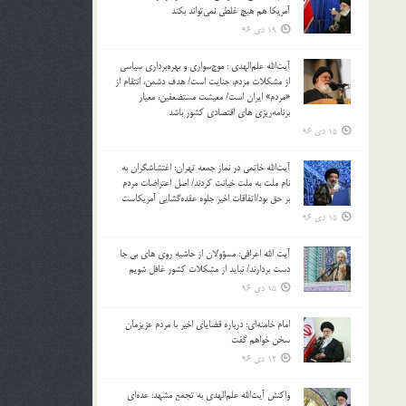
آمریکا هم هیچ غلطی نمی‌تواند بکند
19 دی 96
آیت‌الله علم‌الهدی : موج‌سواری و بهره‌برداری سیاسی
از مشکلات مردم، جنایت است/ هدف دشمن، انتقام از
«مردم» ایران است/ معیشت مستضعفین، معیار
برنامه‌ریزی های اقتصادی کشور باشد
15 دی 96
آیت‌الله خاتمی در نماز جمعه تهران: اغتشاشگران به
نام ملت به ملت خیانت کردند/ اصل اعتراضات مردم
بر حق بود/اتفاقات اخیر جلوه عقده‌گشایی آمریکاست
15 دی 96
آیت الله اعرافی: مسؤولان از حاشیه روی های بی جا
دست بردارند/ نباید از مشکلات کشور غافل شویم
15 دی 96
امام خامنه‌ای: درباره قضایای اخیر با مردم عزیزمان
سخن خواهم گفت
12 دی 96
واکنش آیت‌الله علم‌الهدی به تجمع مشهد: عده‌ای