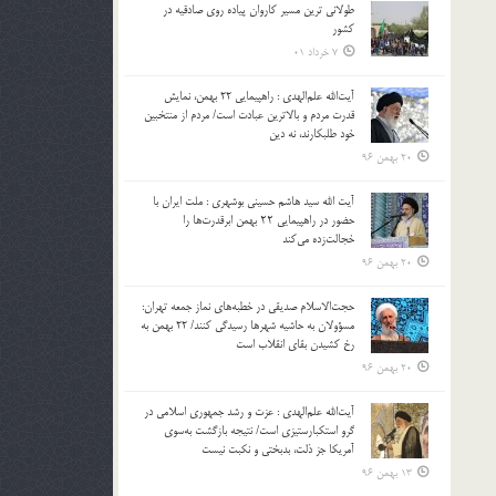
طولانی ترین مسیر کاروان پیاده روی صادقیه در
بالا
کشور
و
7 خرداد 01
پایین
استفاده
آیت‌الله علم‌الهدی : راهپیمایی 22 بهمن، نمایش
کنید.
قدرت مردم و بالاترین عبادت است/ مردم از منتخبین
خود طلبکارند، نه دین
20 بهمن 96
آیت الله سید هاشم حسینی بوشهری : ملت ایران با
حضور در راهپیمایی ۲۲ بهمن ابرقدرت‌ها را
خجالت‌زده می‌کند
20 بهمن 96
حجت‌الاسلام صدیقی در خطبه‌های نماز جمعه تهران:
مسؤولان به حاشیه شهرها رسیدگی کنند/ 22 بهمن به
رخ کشیدن بقای انقلاب است
20 بهمن 96
آیت‌الله علم‌الهدی : عزت و رشد جمهوری اسلامی در
گرو استکبارستیزی است/ نتیجه بازگشت به‌سوی
آمریکا جز ذلت، بدبختی و نکبت نیست
13 بهمن 96