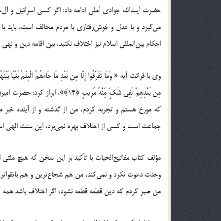
حضرت آیت‌الله جوادی آملی ادامه داد: اگر کسی اسرائیل و آل‌
می‌گیرد و با عدل و خوش‌رفتاری با مردم مخالف است، باید با س
احکام بین‌المللی اسلام نیز اختلاف نکنید، بین اقامه دین و نهی
وی با قرائت آیه « وَمَا تَفَرَّقُوا إِلَّا مِن بَعْدِ مَا جَاءهُمُ الْعِلْمُ بَغْیًا بَیْنَهُمْ
مِن بَعْدِهِمْ لَفِی شَکٍّ مِّنْهُ م
که مورخ هستم و تجربه کردم، من از گذشته و از آینده خبر 
جماعت است و کسی از اختلاف بهره نمی‌برد، این سنت الهی ا
مؤلف کتاب مفاتیح‌الحیات با تأکید بر این سخن که هیچ ملتی ا
وحدت دعوت نکرد و نمی‌کند، من هم شجاع‌ترین و هم باتقواترین
من صبر کردم که دین قطعه قطعه نشود، اگر اختلاف باشد همه آس