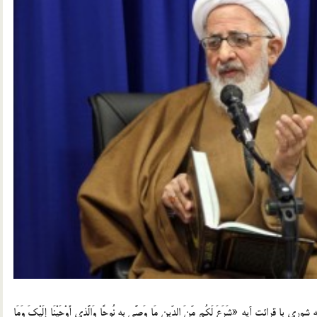
 با قرائت آیه «شَرَعَ لَکُم مِّنَ الدِّینِ مَا وَصَّى بِهِ نُوحًا وَالَّذِی أَوْحَیْنَا إِلَیْکَ وَمَا