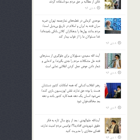
خائن از مطالبه بر حق مردم سوءاستفاده کردند
8 دی 96
موحدی کرمانی در خطبه‌های نمازجمعه تهران: ضربه‌
سران فتنه به ایران و اسلام در تاریخ بی‌بدیل است/
مردم بدانند پول‌ها را بدهکاران کلان بانکی بلعیده‌اند/
خدا مسئولان ما را از خواب بیدار کند
8 دی 96
آیت الله سعیدی: مسؤولان برای جلوگیری از بسترهای
فتنه حل مشکلات مردم را جدی بگیرند/ پر ادعایی و
شعار دادن عوض عمل کردن انقلابی نمایی است
8 دی 96
رهبر انقلاب:کسانی که همه امکانات کشور دستشان
هست یا بوده حق ندارند نقش اپوزیسیون بازی کنند/
نمی‌شود انسان یک‌ دهه همه‌کاره کشور باشد و دهه
بعد مخالف‌خوان شود
6 دی 96
آیت‌الله علم‌الهدی : بعد از پنج سال تازه به فکر
حقوق شهروندی افتادید!؟/ نوامیس مردم امنیت ندارند،
فضای مجازی را مدیریت کنید
1 دی 96