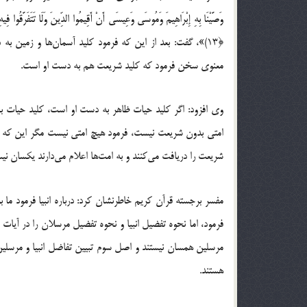
وَصَّیْنَا بِهِ إِبْرَاهِیمَ وَمُوسَى وَعِیسَى أَنْ أَقِیمُوا الدِّینَ وَلَا تَتَفَرَّقُوا فِیه
﴿13)»، گفت: بعد از این که فرمود کلید آسمان‌ها و زمین 
معنوی سخن فرمود که کلید شریعت هم به دست او است.
وی افزود: اگر کلید حیات ظاهر به دست او است، کلید حیات 
امتی بدون شریعت نیست، فرمود هیچ امتی نیست مگر این که ها
شریعت را دریافت می‌کنند و به امت‌ها اعلام می‌دارند یکسان نیس
مفسر برجسته قرآن کریم خاطرنشان کرد: درباره انبیا فرمود ما ب
فرمود، اما نحوه تفضیل انبیا و نحوه تفضیل مرسلان را در آیا
مرسلین همسان نیستند و اصل سوم تبیین تفاضل انبیا و مرسلین 
هستند.