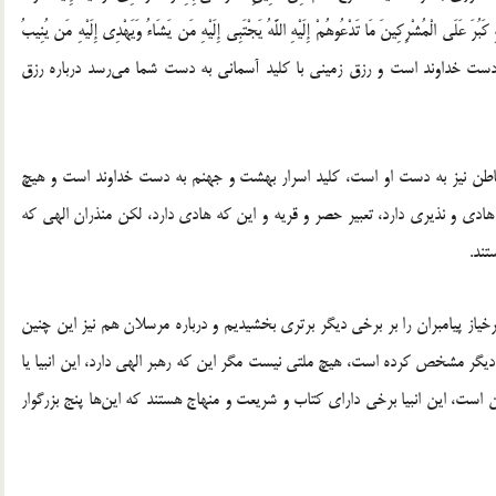
ِ کَبُرَ عَلَى الْمُشْرِکِینَ مَا تَدْعُوهُمْ إِلَیْهِ اللَّهُ یَجْتَبِی إِلَیْهِ مَن یَشَاءُ وَیَهْدِی إِلَیْهِ مَن یُنِیبُ
به دست خداوند است و رزق زمینی با کلید آسمانی به دست شما می‌رسد درباره رزق
باطن نیز به دست او است، کلید اسرار بهشت و جهنم به دست خداوند است و هیچ
دی و نذیری دارد، تعبیر حصر و قریه و این که هادی دارد، لکن منذران الهی که
تند.
رخیاز پیامبران را بر برخی دیگر برتری بخشیدیم و درباره مرسلان هم نیز این چنین
ت دیگر مشخص کرده است، هیچ ملتی نیست مگر این که رهبر الهی دارد، این انبیا یا
است، این انبیا برخی دارای کتاب و شریعت و منهاج هستند که این‌ها پنج بزرگوار