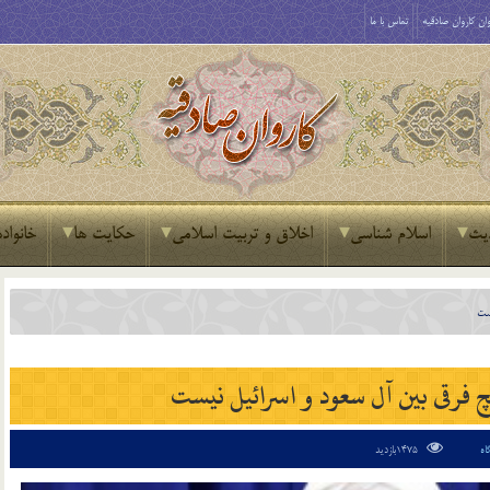
ان کاروان صادقیه
تماس با ما
یث
اسلام شناسی
اخلاق و تربیت اسلامی
حکایت ها
خانواده
یست
چ فرقی بین آل سعود و اسرائیل نیست
1475بازدید