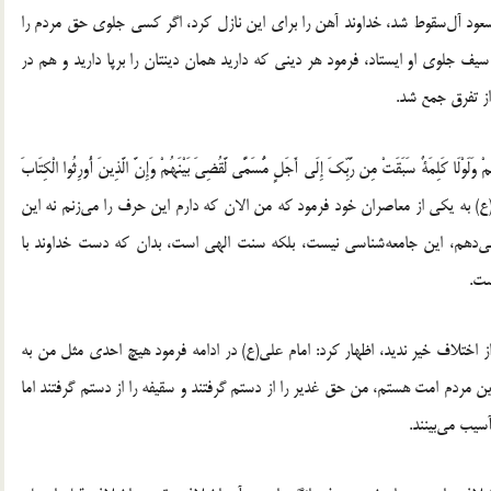
سعود آل‌سقوط شد، خداوند آهن را برای این نازل کرد، اگر کسی جلوی حق مردم را
یف جلوی او ایستاد، فرمود هر دینی که دارید همان دینتان را برپا دارید و هم در
 از تفرق جمع شد.
 وَلَوْلَا کَلِمَةٌ سَبَقَتْ مِن رَّبِّکَ إِلَى أَجَلٍ مُّسَمًّى لَّقُضِیَ بَیْنَهُمْ وَإِنَّ الَّذِینَ أُورِثُوا الْکِتَابَ
ُرِیبٍ ﴿14﴾»، ابراز کرد: حضرت امیر(ع) به یکی از معاصران خود فرمود که من الان که دارم این حرف را می‌زنم نه این
می‌دهم، این جامعه‌شناسی نیست، بلکه سنت الهی است، بدان که دست خداوند با
ست.
ز اختلاف خیر ندید، اظهار کرد: امام علی(ع) در ادامه فرمود هیچ احدی مثل من به
 مردم امت هستم، من حق غدیر را از دستم گرفتند و سقیفه را از دستم گرفتند اما
یب می‌بینند.