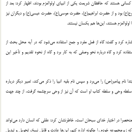
م کسانی هستند که حافظان شریعت یکی از انبیای اولوالعزم بودند، اظهار کرد: بعد از
ح(ع) بود و از حضرت ابراهیم(ع)، حضرت موسی(ع)، حضرت عیسی(ع) و دیگران نیز
اولوالعزم هستند، این‌ها هم یکسان نیستند.
م اشاره کرد و گفت: گاه از فعل مفرد و جمع استفاده می‌شود که در آیه محل بحث از
فاده کرد و گاه درباره نحو وصفی که به کار برد و گاه از نحوه تقدیم و تأخیر این
بتدا نام پیامبر(ص) را می‌برد و سپس نام بقیه انبیا را ذکر می‌کند، تعبیر دیگر درباره
دلیل سلطه وحی و سلطه کتاب او است که آن نیز از وحی سرچشمه گرفت، از چند جهت
د منحصرا در اختیار خدای سبحان است، خاطرنشان کرد: عقلی که انسان دارد می‌تواند
 زیرمجموعه خودم را چگونه اداره کنم، این‌ها عادت و قابل نسخ، تحویل و تبدیل