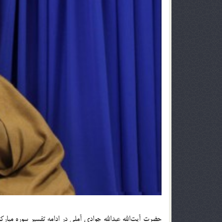
حضرت آیت‎الله عبدالله جوادی آملی در ادامه تفسیر سوره مبارکه شوری