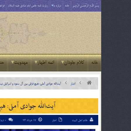
بِسْمِ اللَّـهِ الرَّحْمَـٰنِ الرَّحِيمِ
خانه
درباره ما
زیارت نامه خاص امام صادق علیه السلام
فراخو
خانه
کلام جاودان
ائمه اطهار
مهدویت
حد
اخبار
آیت‌الله جوادی آملی: هیچ فرقی بین آل سعود و اسرائیل ن
آیت‌الله جوادی آملی: هی
خادم اهل البیت
اخبار
17 خرداد 94
0 دیدگاه