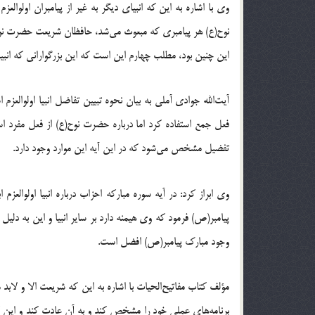
وی با اشاره به این که انبیای دیگر به غیر از پیامبران اولوالعز
نوح(ع) هر پیامبری که مبعوث می‌شد، حافظان شریعت حضرت نو
این چنین بود، مطلب چهارم این است که این بزرگوارانی که انبیا 
آیت‌الله جوادی آملی به بیان نحوه تبیین تفاضل انبیا اولوالعز
فعل جمع استفاده کرد اما درباره حضرت نوح(ع) از فعل مفرد است
تفضیل مشخص می‌شود که در این آیه این موارد وجود دارد.
وی ابراز کرد: در آیه سوره مبارکه احزاب درباره انبیا اولوالعزم ا
پیامبر(ص) فرمود که وی هیمنه دارد بر سایر انبیا و این به 
وجود مبارک پیامبر(ص) افضل است.
مؤلف کتاب مفاتیح‌الحیات با اشاره به این که شریعت الا و لاب
برنامه‌های عملی خود را مشخص کند و به آن عادت کند و این که