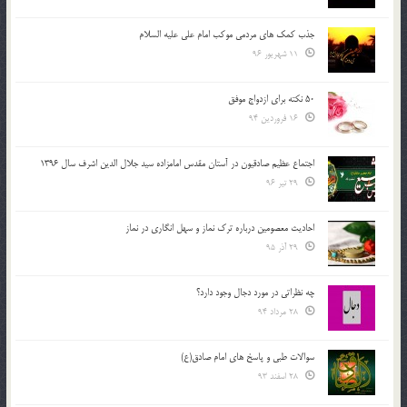
جذب کمک های مردمی موکب امام علی علیه السلام
11 شهریور 96
50 نکته برای ازدواج موفق
16 فروردین 94
اجتماع عظیم صادقیون در آستان مقدس امامزاده سید جلال الدین اشرف سال 1396
29 تیر 96
احادیث معصومین درباره ترک نماز و سهل انگاری در نماز
29 آذر 95
چه نظراتی در مورد دجال وجود دارد؟
28 مرداد 94
سوالات طبی و پاسخ های امام صادق(ع)
28 اسفند 93