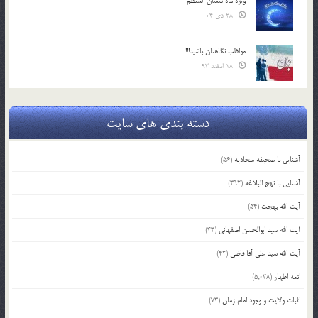
ویژه ماه شعبان المعظّم
28 دی 04
مواظب نگاهتان باشید!!!
18 اسفند 93
دسته بندی های سایت
آشنایی با صحیفه سجادیه
(56)
آشنایی با نهج البلاغه
(392)
آیت الله بهجت
(54)
آیت الله سید ابوالحسن اصفهانی
(43)
آیت الله سید علی آقا قاضی
(42)
ائمه اطهار
(5,038)
اثبات ولایت و وجود امام زمان
(73)