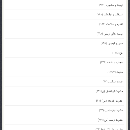
تربیت و مشاوره
(481)
تشرفات و توقیعات
(181)
تغذیه و سلامت
(156)
توصیه های تربیتی
(498)
جوان و نوجوان
(148)
حج
(118)
حجاب و عفاف
(333)
حدیث
(1,737)
حدیث شناسی
(97)
حضرت ابوالفضل (ع)
(54)
حضرت خدیجه (س)
(41)
حضرت رقیه (س)
(13)
حضرت زینب (س)
(66)
حضرت علی اکبر (ع)
(23)