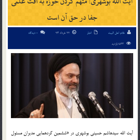
آیت الله بوشهری: متهم کردن حوزه به افت علمی
جفا در حق آن است
خادم اهل البیت
اخبار
22 خرداد 94
0 دیدگاه
1533بازدید
آیت الله سیدهاشم حسینی بوشهری در «ششمین گردهمایی مدیران مسئول