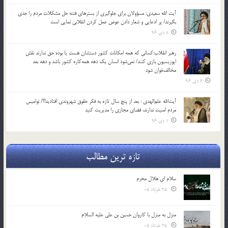
آیت الله سعیدی: مسؤولان برای جلوگیری از بسترهای فتنه حل مشکلات مردم را جدی
بگیرند/ پر ادعایی و شعار دادن عوض عمل کردن انقلابی نمایی است
8 دی 96
رهبر انقلاب:کسانی که همه امکانات کشور دستشان هست یا بوده حق ندارند نقش
اپوزیسیون بازی کنند/ نمی‌شود انسان یک‌ دهه همه‌کاره کشور باشد و دهه بعد
مخالف‌خوان شود
6 دی 96
آیت‌الله علم‌الهدی : بعد از پنج سال تازه به فکر حقوق شهروندی افتادید!؟/ نوامیس
مردم امنیت ندارند، فضای مجازی را مدیریت کنید
1 دی 96
تازه ترین مطالب
سلام ای هلال محرم
25 خرداد 05
منزل به منزل با کاروان حسین بن علی علیه السلام
25 خرداد 05