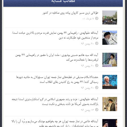
مطالب مشابه
طولانی ترین مسیر کاروان پیاده روی صادقیه در کشور
7 خرداد 01
آیت‌الله علم‌الهدی : راهپیمایی 22 بهمن، نمایش قدرت مردم و بالاترین عبادت است/
مردم از منتخبین خود طلبکارند، نه دین
20 بهمن 96
آیت الله سید هاشم حسینی بوشهری : ملت ایران با حضور در راهپیمایی ۲۲ بهمن
ابرقدرت‌ها را خجالت‌زده می‌کند
20 بهمن 96
حجت‌الاسلام صدیقی در خطبه‌های نماز جمعه تهران: مسؤولان به حاشیه شهرها
رسیدگی کنند/ 22 بهمن به رخ کشیدن بقای انقلاب است
20 بهمن 96
آیت‌الله علم‌الهدی : عزت و رشد جمهوری اسلامی در گرو استکبارستیزی است/ نتیجه
بازگشت به‌سوی آمریکا جز ذلت، بدبختی و نکبت نیست
13 بهمن 96
آیت‌الله خاتمی در نماز جمعه تهران: هر چه بخواهیم موشک می‌سازیم و بُرد آن را بالا
می‌بریم/ نباید اغتشاشگران را ناز کرد چه دانشجو چه طلبه