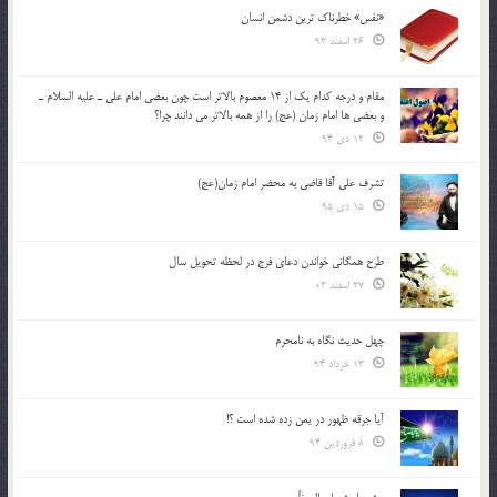
«نفس» خطرناک ترین دشمن انسان
26 اسفند 93
مقام و درجه كدام يك از 14 معصوم بالاتر است چون بعضي امام علي ـ عليه السلام ـ
و بعضي ها امام زمان (عج) را از همه بالاتر مي دانند چرا؟
12 دی 94
تشرف علي آقا قاضي به محضر امام زمان(عج)
15 دی 95
طرح همگانی خواندن دعای فرج در لحظه تحویل سال
27 اسفند 03
چهل حدیث نگاه به نامحرم
13 خرداد 94
آیا جرقه ظهور در یمن زده شده است ؟!
8 فروردین 94