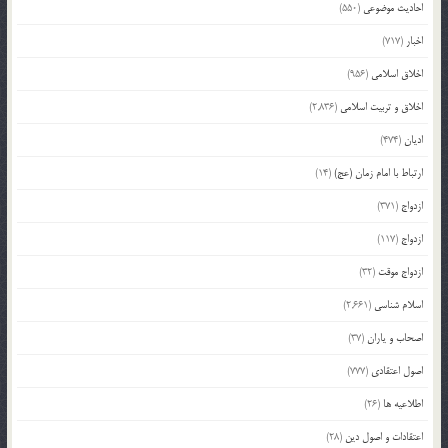
احادیث موضوعی
(550)
اخبار
(717)
اخلاق اسلامی
(956)
اخلاق و تربیت اسلامی
(2,836)
ادیان
(474)
ارتباط با امام زمان (عج)
(14)
ازدواج
(371)
ازدواج
(117)
ازدواج موقت
(32)
اسلام شناسی
(2,661)
اصحاب و یاران
(37)
اصول اعتقادی
(777)
اطلاعیه ها
(26)
اعتقادات و اصول دین
(28)