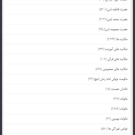
حضرت فاطمه (س)
(530)
حضرت محمد (ص)
(613)
حضرت معصومه (س)
(45)
حکایت ها
(2,244)
حکایت های آموزنده
(749)
حکایت های قرآنی
(107)
حکایت های معصومین
(838)
حکومت جهانی امام زمان (عج)
(24)
خاندان عصمت
(15)
خانواده
(227)
خانواده
(2,682)
خانواده مهدوی
(22)
خواص خوراکی ها
(550)