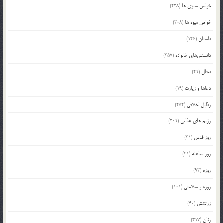
خواص سبزی ها
(228)
خواص میوه ها
(308)
داستان
(146)
دانستنی‌های خانواده
(357)
دجال
(29)
دعاها و زیارت
(19)
رذایل اخلاقی
(252)
رژیم های غذایی
(209)
روز قدس
(31)
روز مباهله
(41)
روزه
(93)
روزه و سلامتی
(101)
زرتشتی
(40)
زنان
(317)