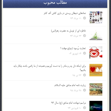
مطالب محبوب
نمادهای شیطان پرستی در بازی کلش آف کلنز
11 مرداد 94
خاطره ای از توسل به حضرت زهرا(س)
23 خرداد 94
تجارت پُرسود ازدواج موقت !
16 شهریور 04
براي اينكه دل پدر و مادر را به دست آوريم و هميشه از ما راضي باشند چكار بايد
بكنيم؟
23 تیر 95
زیارت نامه امام صادق علیه السلام
28 مرداد 95
مراسم شهادت امام صادق (ع) سال 93
10 فروردین 94