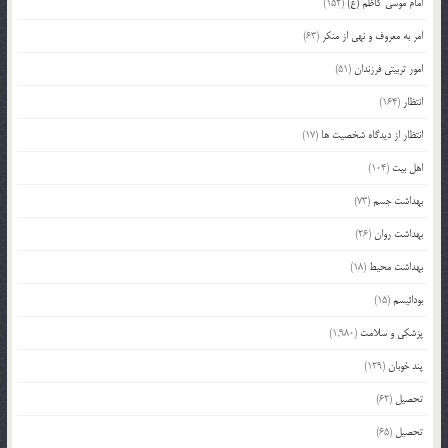
امام موسی کاظم (ع)
(152)
امر به معروف و نهی از منکر
(63)
امور تربیتی فرزندان
(51)
انتظار
(164)
انتظار از دیدگاه شخصیت ها
(17)
اهل بیت
(104)
بهداشت جسم
(73)
بهداشت روان
(26)
بهداشت محیط
(18)
بودائیسم
(15)
پزشکی و سلامت
(1,980)
پند خوبان
(129)
تحصیل
(62)
تحصیل
(65)