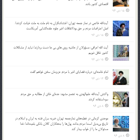
اقتصادی کشور باشد
15 دی 96
آیت‌الله خاتمی در نماز جمعه تهران: اغتشاشگران به نام ملت به ملت خیانت کردند/
اصل اعتراضات مردم بر حق بود/اتفاقات اخیر جلوه عقده‌گشایی آمریکاست
15 دی 96
آیت الله اعرافی: مسؤولان از حاشیه روی های بی جا دست بردارند/ نباید از مشکلات
کشور غافل شویم
15 دی 96
امام خامنه‌ای: درباره قضایای اخیر با مردم عزیزمان سخن خواهم گفت
12 دی 96
واکنش آیت‌الله علم‌الهدی به تجمع مشهد: عده‌ای خائن از مطالبه بر حق مردم
سوءاستفاده کردند
8 دی 96
موحدی کرمانی در خطبه‌های نمازجمعه تهران: ضربه‌ سران فتنه به ایران و اسلام در
تاریخ بی‌بدیل است/ مردم بدانند پول‌ها را بدهکاران کلان بانکی بلعیده‌اند/ خدا
مسئولان ما را از خواب بیدار کند
8 دی 96