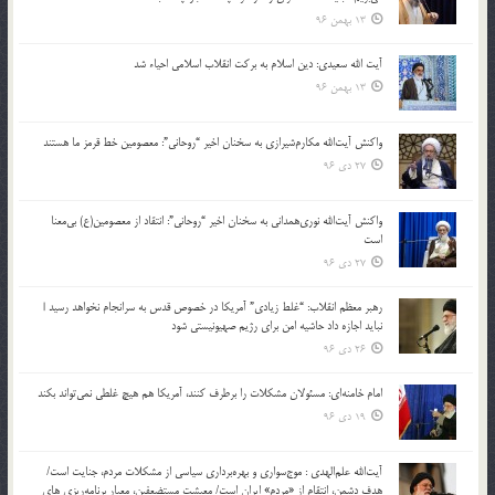
13 بهمن 96
آیت الله سعیدی: دین اسلام به برکت انقلاب اسلامی احیاء شد
13 بهمن 96
واکنش آیت‌الله مکارم‌شیرازی به سخنان اخیر “روحانی”: معصومین خط قرمز ما هستند
27 دی 96
واکنش آیت‌الله نوری‌همدانی به سخنان اخیر “روحانی”: انتقاد از معصومین(ع) بی‌معنا
است
27 دی 96
رهبر معظم انقلاب: “غلط زیادی” آمریکا در خصوص قدس به سرانجام نخواهد رسید |
نباید اجازه داد حاشیه امن برای رژیم صهیونیستی شود
26 دی 96
امام خامنه‌ای: مسئولان مشکلات را برطرف کنند، آمریکا هم هیچ غلطی نمی‌تواند بکند
19 دی 96
آیت‌الله علم‌الهدی : موج‌سواری و بهره‌برداری سیاسی از مشکلات مردم، جنایت است/
هدف دشمن، انتقام از «مردم» ایران است/ معیشت مستضعفین، معیار برنامه‌ریزی های