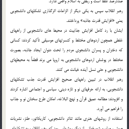
صددرصد غلط است و ربطی به اسلام واقعی ندارد.
رهبر انقلاب سپس به یکی دیگر از الزامات اثرگذاری تشکلهای دانشجویی
یعنی «افزایش قدرت جاذبه» پرداختند.
ایشان با رد کامل افزایش جذابیت در محیط های دانشجویی از راههای
غلطی همچون اردوهای مختلط و کنسرتهای موسیقی تأکید کردند: کسانی
که دختران و پسران دانشجوی مردم را تحت عنوان ایجاد جاذبه، بصورت
مختلط در پوشش اردوهای دانشجویی به اروپا می برند قطعاً به محیطهای
دانشجویی و حتی نسل آینده خیانت می کنند.
رهبر انقلاب در تبیین راههای صحیح افزایش قدرت جذب تشکلهای
دانشجویی، به ارائه حرفهای نو و تازه دینی، سیاسی و اجتماعی اشاره کردند
و افزودند: مطالعه عمیق قرآن و نهج البلاغه، امکان طرح سخنان نو و جذاب
را فراهم می آورد.
استفاده از روشهای هنری مانند تئاتر دانشجویی، کاریکاتور، طنز، نشریات
صوتی، مراسم شعرخوانی از دیگر روشهایی بود که رهبر انقلاب به تشکلهای