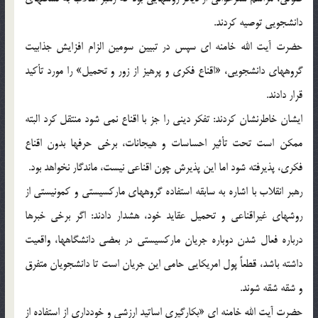
دانشجویی توصیه کردند.
حضرت آیت الله خامنه ای سپس در تبیین سومین الزام افزایش جذابیت
گروههای دانشجویی، «اقناع فکری و پرهیز از زور و تحمیل» را مورد تأکید
قرار دادند.
ایشان خاطرنشان کردند: تفکر دینی را جز با اقناع نمی شود منتقل کرد البته
ممکن است تحت تأثیر احساسات و هیجانات، برخی حرفها بدون اقناع
فکری، پذیرفته شود اما این پذیرش چون اقناعی نیست، ماندگار نخواهد بود.
رهبر انقلاب با اشاره به سابقه استفاده گروههای مارکسیستی و کمونیستی از
روشهای غیراقناعی و تحمیل عقاید خود، هشدار دادند: اگر برخی خبرها
درباره فعال شدن دوباره جریان مارکسیستی در بعضی دانشگاهها، واقعیت
داشته باشد، قطعاً پول امریکایی حامی این جریان است تا دانشجویان متفرق
و شقه شقه شوند.
حضرت آیت الله خامنه ای «بکارگیری اساتید ارزشی و خودداری از استفاده از