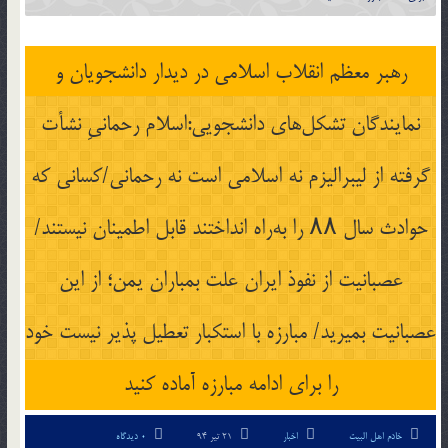
رهبر معظم انقلاب اسلامی در دیدار دانشجویان و
نمایندگان تشکل‌های دانشجویی:اسلام رحمانیِ نشأت
گرفته از لیبرالیزم نه اسلامی است نه رحمانی/کسانی که
حوادث سال ۸۸ را به‌راه انداختند قابل اطمینان نیستند/
عصبانیت از نفوذ ایران علت بمباران یمن؛ از این
عصبانیت بمیرید/ مبارزه با استکبار تعطیل پذیر نیست خود
را برای ادامه مبارزه آماده کنید
خادم اهل البیت
اخبار
21 تیر 94
0 دیدگاه