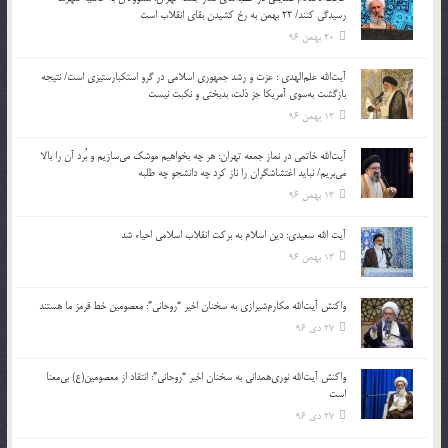
رسیدگی کنند/ 22 بهمن به رخ کشیدن بقای انقلاب است
20 بهمن 96
آیت‌الله علم‌الهدی : عزت و رشد جمهوری اسلامی در گرو استکبارستیزی است/ نتیجه
بازگشت به‌سوی آمریکا جز ذلت، بدبختی و نکبت نیست
13 بهمن 96
آیت‌الله خاتمی در نماز جمعه تهران: هر چه بخواهیم موشک می‌سازیم و بُرد آن را بالا
می‌بریم/ نباید اغتشاشگران را ناز کرد چه دانشجو چه طلبه
13 بهمن 96
آیت الله سعیدی: دین اسلام به برکت انقلاب اسلامی احیاء شد
13 بهمن 96
واکنش آیت‌الله مکارم‌شیرازی به سخنان اخیر “روحانی”: معصومین خط قرمز ما هستند
27 دی 96
واکنش آیت‌الله نوری‌همدانی به سخنان اخیر “روحانی”: انتقاد از معصومین(ع) بی‌معنا
است
27 دی 96