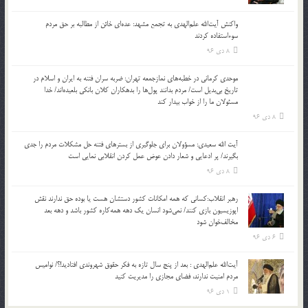
واکنش آیت‌الله علم‌الهدی به تجمع مشهد: عده‌ای خائن از مطالبه بر حق مردم
سوءاستفاده کردند
8 دی 96
موحدی کرمانی در خطبه‌های نمازجمعه تهران: ضربه‌ سران فتنه به ایران و اسلام در
تاریخ بی‌بدیل است/ مردم بدانند پول‌ها را بدهکاران کلان بانکی بلعیده‌اند/ خدا
مسئولان ما را از خواب بیدار کند
8 دی 96
آیت الله سعیدی: مسؤولان برای جلوگیری از بسترهای فتنه حل مشکلات مردم را جدی
بگیرند/ پر ادعایی و شعار دادن عوض عمل کردن انقلابی نمایی است
8 دی 96
رهبر انقلاب:کسانی که همه امکانات کشور دستشان هست یا بوده حق ندارند نقش
اپوزیسیون بازی کنند/ نمی‌شود انسان یک‌ دهه همه‌کاره کشور باشد و دهه بعد
مخالف‌خوان شود
6 دی 96
آیت‌الله علم‌الهدی : بعد از پنج سال تازه به فکر حقوق شهروندی افتادید!؟/ نوامیس
مردم امنیت ندارند، فضای مجازی را مدیریت کنید
1 دی 96