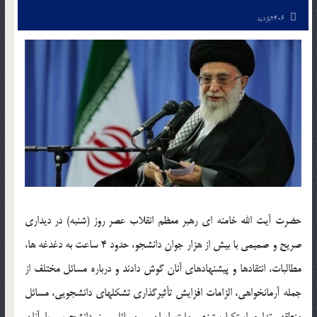
2406بازدید
حضرت آیت الله خامنه ای رهبر معظم انقلاب عصر روز (شنبه) در دیداری
صریح و صمیمی با بیش از هزار جوان دانشجو، حدود 4 ساعت به دغدغه ها،
مطالبات، انتقادها و پیشنهادهای آنان گوش دادند و درباره مسائل مختلف از
جمله آرمانخواهی، الزامات افزایش تأثیرگذاری تشکلهای دانشجویی، مسائل
منطقه، تداوم استکبارستیزی ملت ایران و مسائل روز دانشجویی با آنان