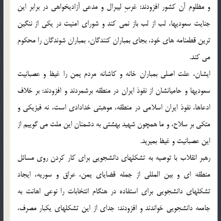
و مظلوم آن کشور افزودند: غربِ لیبرال و مدعی آزادیخواهی در برابر این
جنایت سعودیها، لب از لب باز نمی کند و شورای امنیت در یکی از ننگین
ترین قطعنامه های خود، بجای بمباران کنندگان، بمباران شوندگان را محکوم
می کند.
ایشان، علت اصلی بمباران خانه و کاشانه مردم یمن را غیظ و عصبانیت
سعودیها و حامیانشان از نفوذ ایران در منطقه برشمردند و افزودند: بر خلاف
ادعاها، نفوذ ایران اسلامی در منطقه، موهبتی خدادادی است، نه فیزیکی و
متکی بر سلاح، و ما همچون شهید بهشتی به دشمنان این ملت می گوییم از
این عصبانیت و غیظ بمیرید.
رهبر انقلاب با توصیه به تشکلهای دانشجویی برای کار کردن روی مسائل
منطقه ای و بین المللی از جمله قضایای یمن، عراق و سوریه، ایجاد
تشکلهای دانشجویی برای استفاده در هنگام انتخابات را نوعی اهانت به
جامعه دانشجویی خواندند و افزودند: جدای از این تشکلهای یکبار مصرف،