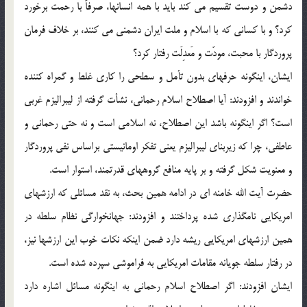
دشمن و دوست تقسیم می کند باید با همه انسانها، صرفاً با رحمت برخورد
کرد؟ و با کسانی که با اسلام و ملت ایران دشمنی می کنند، بر خلاف فرمان
پروردگار با محبت، مودّت و مَعدِلَت رفتار کرد؟
ایشان، اینگونه حرفهای بدون تأمل و سطحی را کاری غلط و گمراه کننده
خواندند و افزودند: آیا اصطلاح اسلام رحمانی، نشأت گرفته از لیبرالیزم غربی
است؟ اگر اینگونه باشد این اصطلاح، نه اسلامی است و نه حتی رحمانی و
عاطفی، چرا که زیربنای لیبرالیزم یعنی تفکر اومانیستی براساس نفی پروردگار
و معنویت شکل گرفته و بر پایه منافع گروههای قدرتمند، استوار است.
حضرت آیت الله خامنه ای در ادامه همین بحث، به نقد مسائلی که ارزشهای
امریکایی نامگذاری شده پرداختند و افزودند: جهانخوارگی نظام سلطه در
همین ارزشهای امریکایی ریشه دارد ضمن اینکه نکات خوب این ارزشها نیز،
در رفتار سلطه جویانه مقامات امریکایی به فراموشی سپرده شده است.
ایشان افزودند: اگر اصطلاح اسلام رحمانی به اینگونه مسائل اشاره دارد