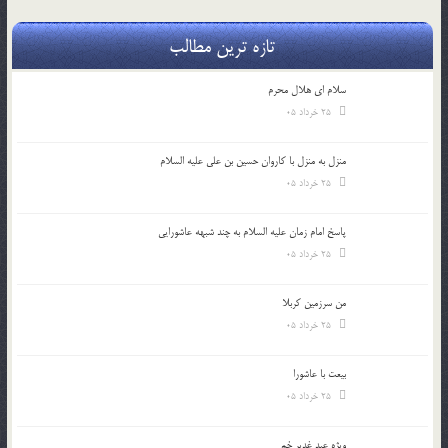
تازه ترین مطالب
سلام ای هلال محرم
25 خرداد 05
منزل به منزل با کاروان حسین بن علی علیه السلام
25 خرداد 05
پاسخ امام زمان علیه السلام به چند شبهه عاشورایی
25 خرداد 05
من سرزمین کربلا
25 خرداد 05
بیعت با عاشورا
25 خرداد 05
ویژه عید غدیر خم