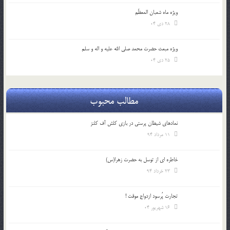
ویژه ماه شعبان المعظّم
28 دی 04
ویژه مبعث حضرت محمد صلی الله علیه و اله و سلم
25 دی 04
مطالب محبوب
نمادهای شیطان پرستی در بازی کلش آف کلنز
11 مرداد 94
خاطره ای از توسل به حضرت زهرا(س)
23 خرداد 94
تجارت پُرسود ازدواج موقت !
16 شهریور 04