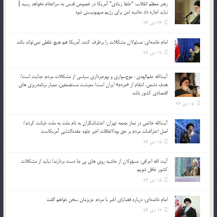
رهبر معظم انقلاب: “غلط زیادی” آمریکا در خصوص قدس به سرانجام نخواهد رسید |
نباید اجازه داد حاشیه امن برای رژیم صهیونیستی شود
26 دی 96
امام خامنه‌ای: مسئولان مشکلات را برطرف کنند، آمریکا هم هیچ غلطی نمی‌تواند بکند
19 دی 96
آیت‌الله علم‌الهدی : موج‌سواری و بهره‌برداری سیاسی از مشکلات مردم، جنایت است/
هدف دشمن، انتقام از «مردم» ایران است/ معیشت مستضعفین، معیار برنامه‌ریزی های
اقتصادی کشور باشد
15 دی 96
آیت‌الله خاتمی در نماز جمعه تهران: اغتشاشگران به نام ملت به ملت خیانت کردند/
اصل اعتراضات مردم بر حق بود/اتفاقات اخیر جلوه عقده‌گشایی آمریکاست
15 دی 96
آیت الله اعرافی: مسؤولان از حاشیه روی های بی جا دست بردارند/ نباید از مشکلات
کشور غافل شویم
15 دی 96
امام خامنه‌ای: درباره قضایای اخیر با مردم عزیزمان سخن خواهم گفت
12 دی 96