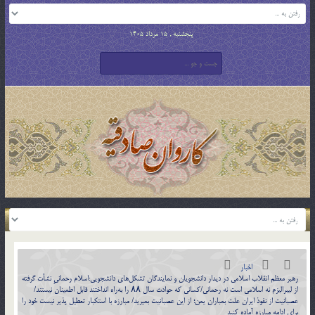
پنجشنبه , 15 مرداد 1405
اخبار
رهبر معظم انقلاب اسلامی در دیدار دانشجویان و نمایندگان تشکل‌های دانشجویی:اسلام رحمانیِ نشأت گرفته
از لیبرالیزم نه اسلامی است نه رحمانی/کسانی که حوادث سال ۸۸ را به‌راه انداختند قابل اطمینان نیستند/
عصبانیت از نفوذ ایران علت بمباران یمن؛ از این عصبانیت بمیرید/ مبارزه با استکبار تعطیل پذیر نیست خود را
برای ادامه مبارزه آماده کنید