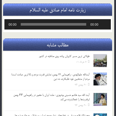
زیارت نامه امام صادق علیه السلام
پخش‌کننده
00:00
00:00
صوت
مطالب مشابه
طولانی ترین مسیر کاروان پیاده روی صادقیه در کشور
7 خرداد 01
آیت‌الله علم‌الهدی : راهپیمایی 22 بهمن، نمایش قدرت مردم و بالاترین عبادت است/
مردم از منتخبین خود طلبکارند، نه دین
20 بهمن 96
آیت الله سید هاشم حسینی بوشهری : ملت ایران با حضور در راهپیمایی ۲۲ بهمن
ابرقدرت‌ها را خجالت‌زده می‌کند
20 بهمن 96
حجت‌الاسلام صدیقی در خطبه‌های نماز جمعه تهران: مسؤولان به حاشیه شهرها