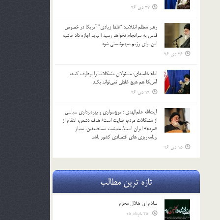
27 دی 96
رهبر معظم انقلاب: “غلط زیادی” آمریکا در خصوص
قدس به سرانجام نخواهد رسید | نباید اجازه داد حاشیه
امن برای رژیم صهیونیستی شود
26 دی 96
امام خامنه‌ای: مسئولان مشکلات را برطرف کنند،
آمریکا هم هیچ غلطی نمی‌تواند بکند
19 دی 96
آیت‌الله علم‌الهدی : موج‌سواری و بهره‌برداری سیاسی
از مشکلات مردم، جنایت است/ هدف دشمن، انتقام از
«مردم» ایران است/ معیشت مستضعفین، معیار
برنامه‌ریزی های اقتصادی کشور باشد
15 دی 96
تازه ترین مطالب
سلام ای هلال محرم
25 خرداد 05