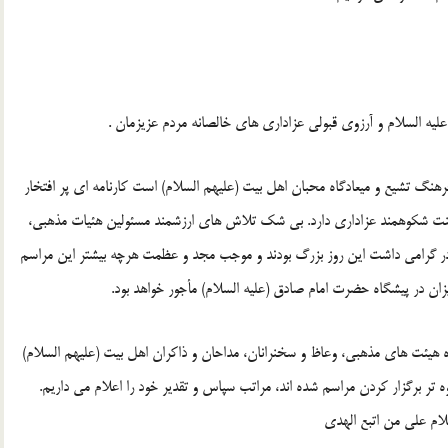
ه السلام و آرزوی قبولی عزاداری های خالصانه مردم عزیزمان .
گ تشیع و میعادگاه محبان اهل بیت (علیهم السلام) است کارنامه ای پر افتخار
 سنت شکوهمند عزاداری دارد. بی شک تلاش های ارزشمند مسئولین هئیات مذهبی،
 در گرامی داشت این روز بزرگ بودند و موجب مجد و عظمت هرچه بیشتر این مراسم
یزان در پیشگاه حضرت امام صادق (علیه السلام) مأجور خواهد بود.
یژه هیئت های مذهبی، وعاظ و سخنرانان، مداحان و ذاکران اهل بیت (علیهم السلام)
ر برگزار کردن مراسم شده اند، مراتب سپاس و تقدیر خود را اعلام می داریم.
لام علی من اتبع الهدی