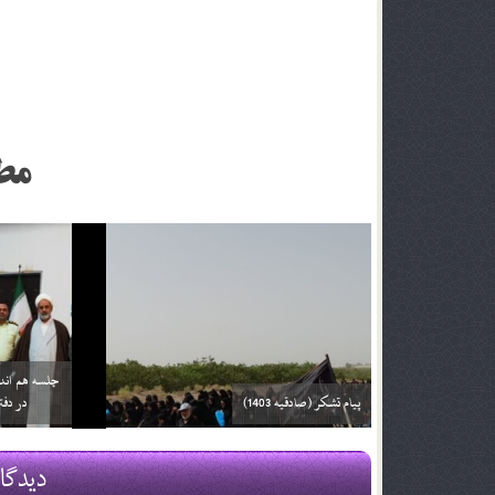
انجمن محبین صا
مط
پیام تبریک به مناسبت کسب رتبه اول در رشته
اطلاعیه سالرو
قرائت تحقیق قرآن کریم
علیه و آله
27 آبان 01
20 مهر 01
دیدگا