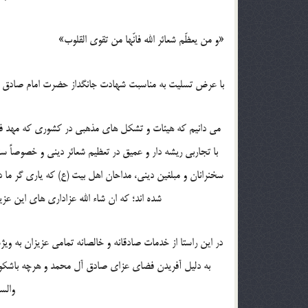
«و من یعظّم شعائر الله فانّها من تقوی القلوب»
با عرض تسلیت به مناسبت شهادت جانگداز حضرت امام صادق علی
می دانیم که هیئات و تشکل های مذهبی در کشوری که مهد فرهن
با تجاربی ریشه دار و عمیق در تعظیم شعائر دینی و خصوصاً
سخنرانان و مبلغین دینی، مداحان اهل بیت (ع) که یاری گر ما
شده اند؛ که ان شاء الله عزاداری های این عز
در این راستا از خدمات صادقانه و خالصانه تمامی عزیزان به‌ و
به دلیل آفریدن فضای عزای صادق آل محمد و هرچه باشکوه ت
والس