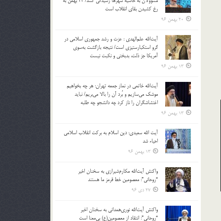
مسؤولان به حاشیه شهرها رسیدگی کنند/ 22 بهمن به
رخ کشیدن بقای انقلاب است
20 بهمن 96
آیت‌الله علم‌الهدی : عزت و رشد جمهوری اسلامی در
گرو استکبارستیزی است/ نتیجه بازگشت به‌سوی
آمریکا جز ذلت، بدبختی و نکبت نیست
13 بهمن 96
آیت‌الله خاتمی در نماز جمعه تهران: هر چه بخواهیم
موشک می‌سازیم و بُرد آن را بالا می‌بریم/ نباید
اغتشاشگران را ناز کرد چه دانشجو چه طلبه
13 بهمن 96
آیت الله سعیدی: دین اسلام به برکت انقلاب اسلامی
احیاء شد
13 بهمن 96
واکنش آیت‌الله مکارم‌شیرازی به سخنان اخیر
“روحانی”: معصومین خط قرمز ما هستند
27 دی 96
واکنش آیت‌الله نوری‌همدانی به سخنان اخیر
“روحانی”: انتقاد از معصومین(ع) بی‌معنا است