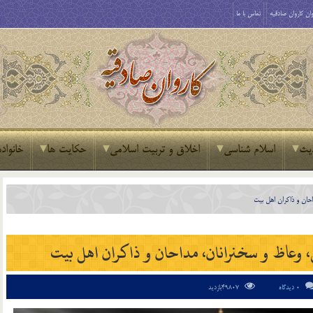
ان کاروان صادقیه
تماس با ما
یث
اسلام شناسی
اخلاق و تربیت اسلامی
حکایت ها
خانواده
حان و ذاکران اهل بیت
 وعاظ و سخنرانان، مداحان و ذاکران اهل بیت
0 دیدگاه
49807بازدید