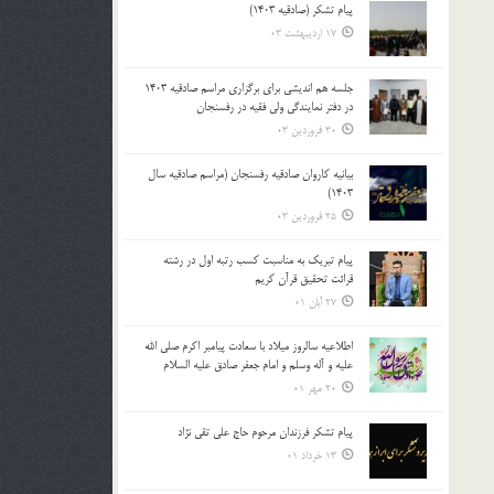
پیام تشکر (صادقیه 1403)
بالا
17 اردیبهشت 03
و
پایین
استفاده
جلسه هم اندیشی برای برگزاری مراسم صادقیه 1403
در دفتر نمایندگی ولی فقیه در رفسنجان
کنید.
30 فروردین 03
بیانیه کاروان صادقیه رفسنجان (مراسم صادقیه سال
1403)
25 فروردین 03
پیام تبریک به مناسبت کسب رتبه اول در رشته
قرائت تحقیق قرآن کریم
27 آبان 01
اطلاعیه سالروز میلاد با سعادت پیامبر اکرم صلی الله
علیه و آله وسلم و امام جعفر صادق علیه السلام
20 مهر 01
پیام تشکر فرزندان مرحوم حاج علی تقی نژاد
13 خرداد 01