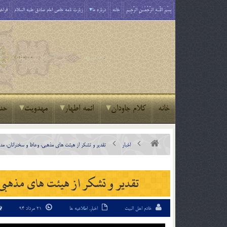
بِسْمِ اللَّـهِ الرَّحْمَـٰنِ الرَّحِيمِ
خانه
درباره ما
زیارت نامه خاص امام صادق علیه السلام
فراخو
خانه
کلام جاودان
ائمه اطهار
مهدویت
حد
اخبار
تقدیر و تشکر از هیئت های مذهبی، وعاظ و سخنرانان، مدا
تقدیر و تشکر از هیئت های مذهبی،
خادم اهل البیت
اخبار
,
اطلاعیه ها
21 مرداد 94