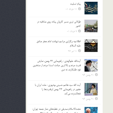
پیام تسلیت
11 خرداد 01
طولانی ترین مسیر کاروان پیاده روی صادقیه در
کشور
7 خرداد 01
اطلاعیه برگزاری مراسم شهادت امام جعفر صادق
علیه السلام
10 تیر 97
آیت‌الله علم‌الهدی : راهپیمایی 22 بهمن، نمایش
قدرت مردم و بالاترین عبادت است/ مردم از منتخبین
خود طلبکارند، نه دین
20 بهمن 96
آیت الله سید هاشم حسینی بوشهری : ملت ایران با
حضور در راهپیمایی ۲۲ بهمن ابرقدرت‌ها را
خجالت‌زده می‌کند
20 بهمن 96
حجت‌الاسلام صدیقی در خطبه‌های نماز جمعه تهران: