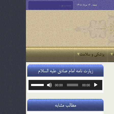
جمعه , 16 مرداد 1405
پزشکی و سلامت
زیارت نامه امام صادق علیه السلام
پخش‌کننده
برای
00:00
00:00
صوت
افزایش
یا
کاهش
صدا
مطالب مشابه
از
کلیدهای