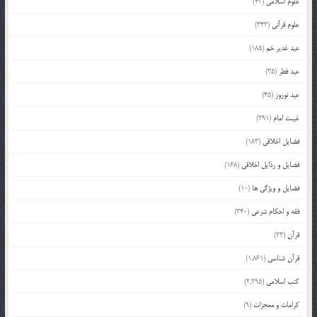
علوم اسلامی
(43)
علوم قرآنی
(343)
عید غدیر خم
(185)
عید فطر
(35)
عید نوروز
(45)
غیبت امام
(291)
فضایل اخلاقی
(183)
فضایل و رذایل اخلاقی
(168)
فضایل و ویژگی ها
(10)
فقه و احکام شرعی
(340)
قرآن
(23)
قرآن شناسی
(1,861)
کتب اسلامی
(2,295)
کرامات و معجزات
(9)