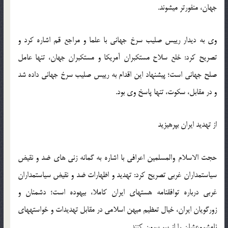
جهان، منفورتر می‏شوند.
وی به دیدار رییس صلیب سرخ جهانی با علما و مراجع قم اشاره کرد و
تصریح کرد: خلع سلاح مستکبران آمریکا و مستکبران جهان، تنها عامل
صلح جهانی است؛ پیشنهاد این اقدام به رییس صلیب سرخ جهانی داده شد
و در مقابل، سکوت، تنها پاسخ وی بود.
از تهدید ایران بپرهیزید
حجت الاسلام والمسلمین اعرافی با اشاره به گمانه‏ زنی های ضد و نقیض
سیاست‏مداران غربی تصریح کرد: تهدید و اظهارات ضد و نقیض سیاستمداران
غربی درباره توافق‏نامه هسته‏ای ایران کاملا، بیهوده است؛ دشمنان و
زورگویان ایران، خیال تعظیم میهن اسلامی در مقابل تهدیدات و خواسته‏های
نامشروعشان را از سر بیرون کنند.