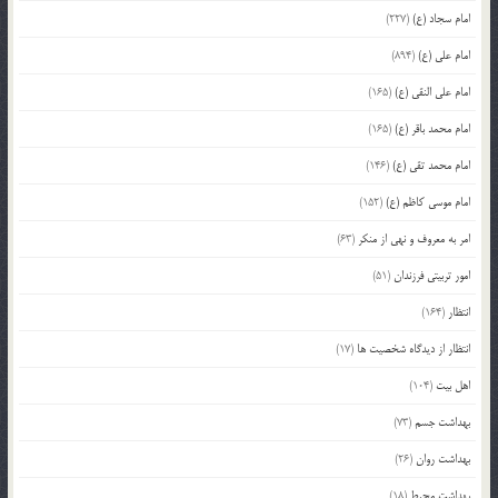
امام سجاد (ع)
(227)
امام علی (ع)
(894)
امام علی النقی (ع)
(165)
امام محمد باقر (ع)
(165)
امام محمد تقی (ع)
(146)
امام موسی کاظم (ع)
(152)
امر به معروف و نهی از منکر
(63)
امور تربیتی فرزندان
(51)
انتظار
(164)
انتظار از دیدگاه شخصیت ها
(17)
اهل بیت
(104)
بهداشت جسم
(73)
بهداشت روان
(26)
بهداشت محیط
(18)