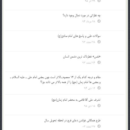
29 آذر 95
چه نظراتی در مورد دجال وجود دارد؟
28 مرداد 94
سوالات طبی و پاسخ های امام صادق(ع)
28 اسفند 93
«نفس» خطرناک ترین دشمن انسان
26 اسفند 93
مقام و درجه كدام يك از 14 معصوم بالاتر است چون بعضي امام علي ـ عليه السلام ـ
و بعضي ها امام زمان (عج) را از همه بالاتر مي دانند چرا؟
12 دی 94
تشرف علي آقا قاضي به محضر امام زمان(عج)
15 دی 95
طرح همگانی خواندن دعای فرج در لحظه تحویل سال
27 اسفند 03