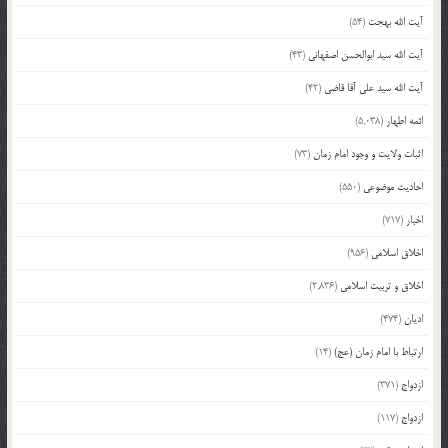
آیت الله بهجت
(54)
آیت الله سید ابوالحسن اصفهانی
(43)
آیت الله سید علی آقا قاضی
(42)
ائمه اطهار
(5,038)
اثبات ولایت و وجود امام زمان
(73)
احادیث موضوعی
(550)
اخبار
(717)
اخلاق اسلامی
(956)
اخلاق و تربیت اسلامی
(2,836)
ادیان
(474)
ارتباط با امام زمان (عج)
(14)
ازدواج
(371)
ازدواج
(117)