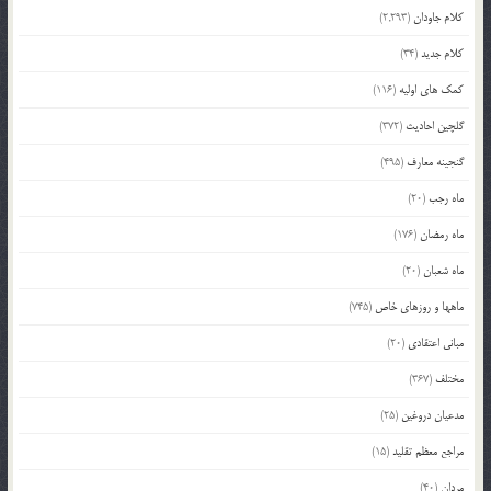
کلام جاودان
(2,293)
کلام جدید
(34)
کمک های اولیه
(116)
گلچین احادیث
(372)
گنجینه معارف
(495)
ماه رجب
(20)
ماه رمضان
(176)
ماه شعبان
(20)
ماهها و روزهای خاص
(745)
مبانی اعتقادی
(20)
مختلف
(367)
مدعیان دروغین
(25)
مراجع معظم تقلید
(15)
مردان
(40)