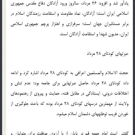
یادآور شد و افزود: 26 مرداد، سالروز ورود آزادگان دفاع مقدس جمهوری
اسلامی ایران است؛ آزادگان، نماد مقاومت و استقامت رزمندگان اسلام در
برابر مستکبران جهان است؛ سرفرازی و اهتزاز پرچم جمهوری اسلامی
ایران، مدیون شهدا و استقامت آزادگان است.
عبرت‏های کودتای 28 مرداد
حجت الاسلام والمسلمین اعرافی به کودتای 28 مرداد اشاره کرد و ادامه
داد: کودتای 28 مرداد حاصل عبرت‏هایی برای جامعه بود؛ عدم تنش و
اختلافات درونی، ایستادگی در مقابل فتنه، حمایت و پیروی از رهنمودهای
ولایت از مهمترین درس‏های کودتای 28 مرداد بوده که باعث جلوگیری از
خوردن فریب توطئه‏های دشمنان اسلام می‏شود.
گفتنی است امام جمعه قم در پایان از با آرزوی موفقت برای متولیان و