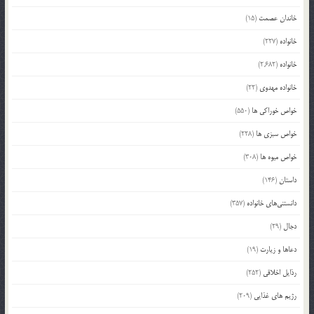
خاندان عصمت
(15)
خانواده
(227)
خانواده
(2,682)
خانواده مهدوی
(22)
خواص خوراکی ها
(550)
خواص سبزی ها
(228)
خواص میوه ها
(308)
داستان
(146)
دانستنی‌های خانواده
(357)
دجال
(29)
دعاها و زیارت
(19)
رذایل اخلاقی
(252)
رژیم های غذایی
(209)