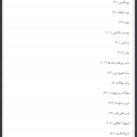
روز قدس
(31)
روز مباهله
(41)
روزه
(93)
روزه و سلامتی
(101)
زرتشتی
(40)
زنان
(317)
سایر روزها و ماه ها
(103)
سایر فروع دین
(72)
سایر مقالات
(5)
سوالات و شبهات
(420)
سیر و سلوک
(274)
شب های قدر
(46)
شبهات اخلاقی
(217)
شرح احادیث
(51)