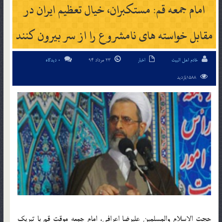
امام جمعه قم: مستکبران، خیال تعظیم ایران در
مقابل خواسته ‏های نامشروع را از سر بیرون کنند
خادم اهل البیت
اخبار
23 مرداد 94
0 دیدگاه
1588بازدید
حجت الاسلام والمسلمین علیرضا اعرافی، امام جمعه موقت قم با تبریک