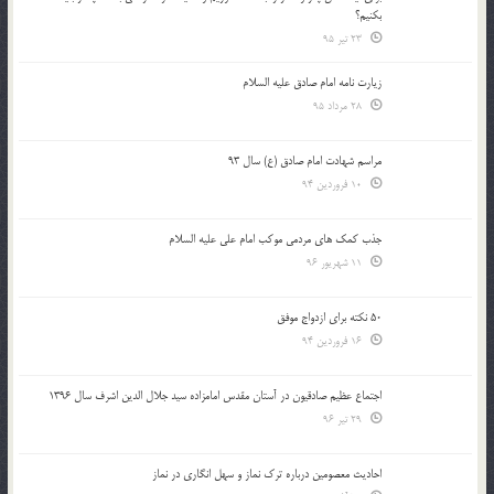
بكنيم؟
23 تیر 95
زیارت نامه امام صادق علیه السلام
28 مرداد 95
مراسم شهادت امام صادق (ع) سال 93
10 فروردین 94
جذب کمک های مردمی موکب امام علی علیه السلام
11 شهریور 96
50 نکته برای ازدواج موفق
16 فروردین 94
اجتماع عظیم صادقیون در آستان مقدس امامزاده سید جلال الدین اشرف سال 1396
29 تیر 96
احادیث معصومین درباره ترک نماز و سهل انگاری در نماز