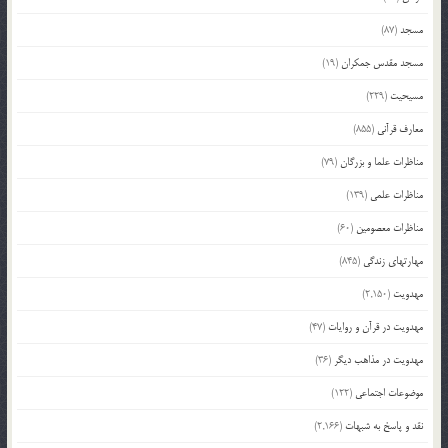
مسجد
(87)
مسجد مقدس جمکران
(19)
مسیحیت
(229)
معارف قرآنی
(855)
مناظرات علما و بزرگان
(79)
مناظرات علمی
(139)
مناظرات معصومین
(60)
مهارتهای زندگی
(845)
مهدویت
(2,150)
مهدویت در قرآن و روایات
(47)
مهدویت در مذاهب دیگر
(36)
موضوعات اجتماعی
(122)
نقد و پاسخ به شبهات
(2,166)