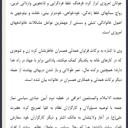
جوانان امروزی ابراز کرد: فرهنگ غلط فردگرایی و لذت‏جویی وارداتی غربی،
رواج سبک‏های غلط زندگی، خودخواهی، خودبرتر بینی، غفلت و بی‏توجهی به
اصول خانوادگی، تنبلی و سستی از مهمترین عوامل مشکلات خانواده‏های
امروزی است.
وی با اشاره به برکات فراوان همدلی همسران خاطرنشان کرد: زن و شوهری
که در کارهای خانه به یکدیگر کمک می‏کنند، پاداشی برابر با جهاد در راه خدا
دارند؛ همچنین برکت مال، عمر طولانی و باز شدن درب‏های بهشت از جمله
دیگر برکات همدلی و همکاری همسران در خانواده بیان شده است.
حجت الاسلام والمسلمین اعرافی در خطبه دوم آیین عبادی سیاسی نماز
جمعه با توصیه مسؤولان و کارگزاران نظام به تقوا تصریح کرد: حضرت
علی(ع) در آغاز ولایتشان به مالک اشتر و دیگر کارگزاران خود سفارش
تقوای بیشتر داشتند؛ چرا که رجال سیاسی و عاملان نظامی بیشتر از افراد