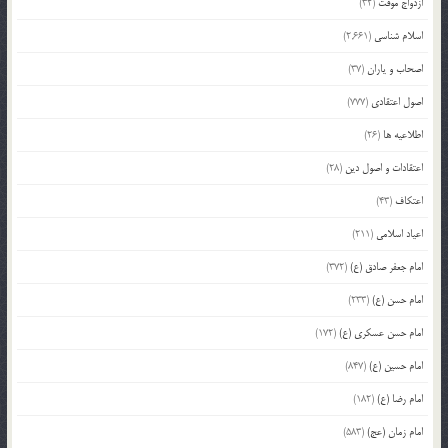
ازدواج موقت
(32)
اسلام شناسی
(2,661)
اصحاب و یاران
(37)
اصول اعتقادی
(777)
اطلاعیه ها
(26)
اعتقادات و اصول دین
(28)
اعتکاف
(43)
اعیاد اسلامی
(211)
امام جعفر صادق (ع)
(372)
امام حسن (ع)
(233)
امام حسن عسکری (ع)
(172)
امام حسین (ع)
(847)
امام رضا (ع)
(182)
امام زمان (عج)
(583)