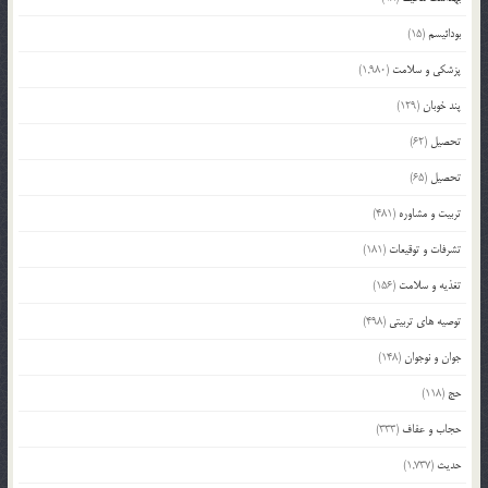
بودائیسم
(15)
پزشکی و سلامت
(1,980)
پند خوبان
(129)
تحصیل
(62)
تحصیل
(65)
تربیت و مشاوره
(481)
تشرفات و توقیعات
(181)
تغذیه و سلامت
(156)
توصیه های تربیتی
(498)
جوان و نوجوان
(148)
حج
(118)
حجاب و عفاف
(333)
حدیث
(1,737)