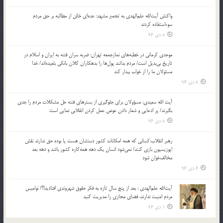
واکنش آیت‌الله علم‌الهدی به تجمع مشهد: عده‌ای خائن از مطالبه بر حق مردم
سوءاستفاده کردند
8 دی 96
موحدی کرمانی در خطبه‌های نمازجمعه تهران: ضربه‌ سران فتنه به ایران و اسلام در
تاریخ بی‌بدیل است/ مردم بدانند پول‌ها را بدهکاران کلان بانکی بلعیده‌اند/ خدا
مسئولان ما را از خواب بیدار کند
8 دی 96
آیت الله سعیدی: مسؤولان برای جلوگیری از بسترهای فتنه حل مشکلات مردم را جدی
بگیرند/ پر ادعایی و شعار دادن عوض عمل کردن انقلابی نمایی است
8 دی 96
رهبر انقلاب:کسانی که همه امکانات کشور دستشان هست یا بوده حق ندارند نقش
اپوزیسیون بازی کنند/ نمی‌شود انسان یک‌ دهه همه‌کاره کشور باشد و دهه بعد
مخالف‌خوان شود
6 دی 96
آیت‌الله علم‌الهدی : بعد از پنج سال تازه به فکر حقوق شهروندی افتادید!؟/ نوامیس
مردم امنیت ندارند، فضای مجازی را مدیریت کنید
1 دی 96