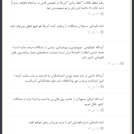
رهبر معظم انقلاب: “غلط زیادی” آمریکا در خصوص قدس به سرانجام نخواهد رسید |
نباید اجازه داد حاشیه امن برای رژیم صهیونیستی شود
26 دی 96
امام خامنه‌ای: مسئولان مشکلات را برطرف کنند، آمریکا هم هیچ غلطی نمی‌تواند بکند
19 دی 96
آیت‌الله علم‌الهدی : موج‌سواری و بهره‌برداری سیاسی از مشکلات مردم، جنایت است/
هدف دشمن، انتقام از «مردم» ایران است/ معیشت مستضعفین، معیار برنامه‌ریزی های
اقتصادی کشور باشد
15 دی 96
آیت‌الله خاتمی در نماز جمعه تهران: اغتشاشگران به نام ملت به ملت خیانت کردند/
اصل اعتراضات مردم بر حق بود/اتفاقات اخیر جلوه عقده‌گشایی آمریکاست
15 دی 96
آیت الله اعرافی: مسؤولان از حاشیه روی های بی جا دست بردارند/ نباید از مشکلات
کشور غافل شویم
15 دی 96
امام خامنه‌ای: درباره قضایای اخیر با مردم عزیزمان سخن خواهم گفت
12 دی 96