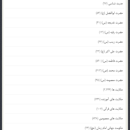
حدیث شناسی
(97)
حضرت ابوالفضل (ع)
(54)
حضرت خدیجه (س)
(41)
حضرت رقیه (س)
(13)
حضرت زینب (س)
(66)
حضرت علی اکبر (ع)
(23)
حضرت فاطمه (س)
(530)
حضرت محمد (ص)
(613)
حضرت معصومه (س)
(45)
حکایت ها
(2,244)
حکایت های آموزنده
(749)
حکایت های قرآنی
(107)
حکایت های معصومین
(838)
حکومت جهانی امام زمان (عج)
(24)