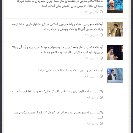
حجت‌الاسلام صدیقی در خطبه‌های نماز جمعه تهران: مسؤولان به حاشیه شهرها
رسیدگی کنند/ 22 بهمن به رخ کشیدن بقای انقلاب است
20 بهمن 96
آیت‌الله علم‌الهدی : عزت و رشد جمهوری اسلامی در گرو استکبارستیزی است/ نتیجه
بازگشت به‌سوی آمریکا جز ذلت، بدبختی و نکبت نیست
13 بهمن 96
آیت‌الله خاتمی در نماز جمعه تهران: هر چه بخواهیم موشک می‌سازیم و بُرد آن را بالا
می‌بریم/ نباید اغتشاشگران را ناز کرد چه دانشجو چه طلبه
13 بهمن 96
آیت الله سعیدی: دین اسلام به برکت انقلاب اسلامی احیاء شد
13 بهمن 96
واکنش آیت‌الله مکارم‌شیرازی به سخنان اخیر “روحانی”: معصومین خط قرمز ما هستند
27 دی 96
واکنش آیت‌الله نوری‌همدانی به سخنان اخیر “روحانی”: انتقاد از معصومین(ع) بی‌معنا
است
27 دی 96