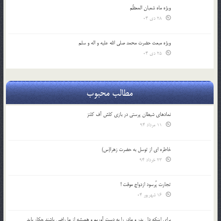
ویژه ماه شعبان المعظّم
28 دی 04
ویژه مبعث حضرت محمد صلی الله علیه و اله و سلم
25 دی 04
مطالب محبوب
نمادهای شیطان پرستی در بازی کلش آف کلنز
11 مرداد 94
خاطره ای از توسل به حضرت زهرا(س)
23 خرداد 94
تجارت پُرسود ازدواج موقت !
16 شهریور 04
براي اينكه دل پدر و مادر را به دست آوريم و هميشه از ما راضي باشند چكار بايد