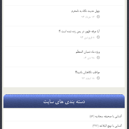
چهل حدیث نگاه به نامحرم
13 خرداد 94
آیا جرقه ظهور در یمن زده شده است ؟!
8 فروردین 94
ویژه ماه شعبان المعظّم
28 دی 04
مواظب نگاهتان باشید!!!
18 اسفند 93
دسته بندی های سایت
آشنایی با صحیفه سجادیه
(56)
آشنایی با نهج البلاغه
(392)