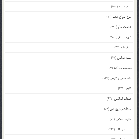
شرح حدیث
(550)
شرح دیوان حافظ
(11)
شناخت امام
(440)
شهید دستغیب
(38)
شیخ مفید
(42)
شیعه شناسی
(69)
صحیفه سجادیه
(4)
طب سنتی و گیاهی
(147)
ظهور
(334)
عبادات اسلامی
(627)
عبادات و فروع دین
(34)
عقاید اسلامی
(70)
علما و بزرگان
(224)