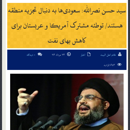
سید حسن نصرالله: سعودی‌ها به دنبال تجزیه منطقه
هستند/ توطئه مشترک آمریکا و عربستان برای
کاهش بهای نفت
خادم اهل البیت
اخبار
24 مرداد 94
0 دیدگاه
1653بازدید