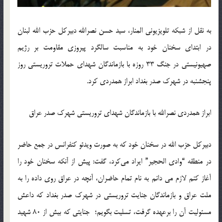
به نقل از شبکه ‌تلویزیونی المنار، سید حسن نصرالله دبیرکل حزب الله لبنان
در ابتدای سخنان خود به مناسبت سالگرد پیروزی مقاومت بر رژیم
صهیونیستی در جنگ 33 روزه با بازماندگان شهدای حملات تروریستی روز
پنجشنبه در شهرک صدر بغداد ابراز همدردی کرد.
ابراز همدردی نصرالله با بازماندگان شهدای تروریستی شهرک صدر عراق
دبیرکل حزب الله در سخنان خود که به صورت ویدئو کنفرانس در جمع حاضر
در منطقه “وادی الحجیر” ایراد می‌کرد، گفت: پیش از آنکه سخنان خود را
آغاز کنم لازم می دانم به نام تمام حاضران، آنچه در عراق روی داده را به
ملت عراق و بازماندگان جنایت تروریستی در شهرک صدر بغداد که داعش
مسئولیت آن را برعهده گرفت، تسلیت بگویم؛ جنایتی که بیش از 80 شهید