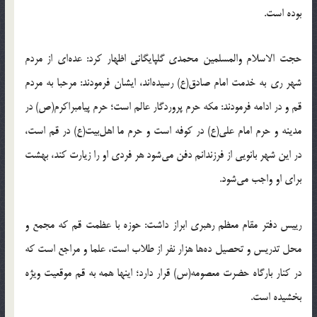
بوده است.
حجت الاسلام والمسلمین محمدی گلپایگانی اظهار کرد: عده‌ای از مردم
شهر ری به خدمت امام صادق(ع) رسیده‌اند، ایشان فرمودند: مرحبا به مردم
قم و در ادامه فرمودند: مکه حرم پروردگار عالم است؛ حرم پیامبراکرم(ص) در
مدینه و حرم امام علی(ع) در کوفه است و حرم ما اهل‌بیت(ع) در قم است،
در این شهر بانویی از فرزندانم دفن می‌شود هر فردی او را زیارت کند، بهشت
برای او واجب می‌شود.
رییس دفتر مقام معظم رهبری ابراز داشت: حوزه با عظمت قم که مجمع و
محل تدریس و تحصیل ده‌ها هزار نفر از طلاب است، علما و مراجع است که
در کنار بارگاه حضرت معصومه(س) قرار دارد؛ اینها همه به قم موقعیت ویژه
بخشیده است.