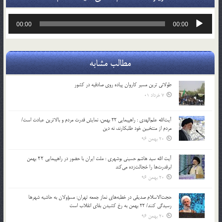
پخش‌کننده
00:00
00:00
صوت
مطالب مشابه
طولانی ترین مسیر کاروان پیاده روی صادقیه در کشور
7 خرداد 01
آیت‌الله علم‌الهدی : راهپیمایی 22 بهمن، نمایش قدرت مردم و بالاترین عبادت است/
مردم از منتخبین خود طلبکارند، نه دین
20 بهمن 96
آیت الله سید هاشم حسینی بوشهری : ملت ایران با حضور در راهپیمایی ۲۲ بهمن
ابرقدرت‌ها را خجالت‌زده می‌کند
20 بهمن 96
حجت‌الاسلام صدیقی در خطبه‌های نماز جمعه تهران: مسؤولان به حاشیه شهرها
رسیدگی کنند/ 22 بهمن به رخ کشیدن بقای انقلاب است
20 بهمن 96