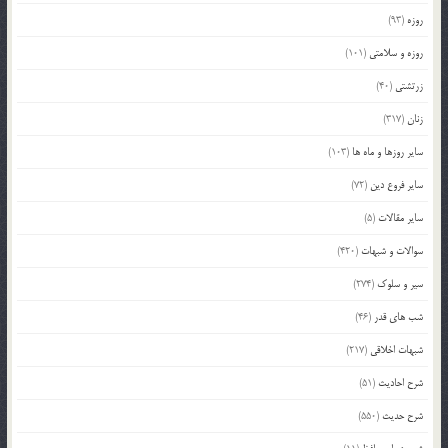
روزه
(93)
روزه و سلامتی
(101)
زرتشتی
(40)
زنان
(317)
سایر روزها و ماه ها
(103)
سایر فروع دین
(72)
سایر مقالات
(5)
سوالات و شبهات
(420)
سیر و سلوک
(274)
شب های قدر
(46)
شبهات اخلاقی
(217)
شرح احادیث
(51)
شرح حدیث
(550)