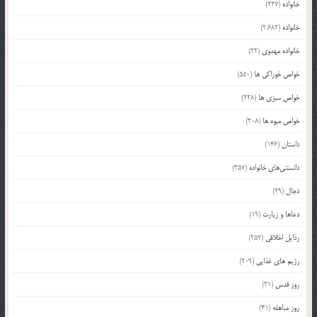
خانواده
(227)
خانواده
(2,682)
خانواده مهدوی
(22)
خواص خوراکی ها
(550)
خواص سبزی ها
(228)
خواص میوه ها
(308)
داستان
(146)
دانستنی‌های خانواده
(357)
دجال
(29)
دعاها و زیارت
(19)
رذایل اخلاقی
(252)
رژیم های غذایی
(209)
روز قدس
(31)
روز مباهله
(41)