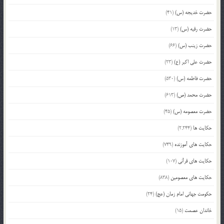
حضرت خدیجه (س)
(41)
حضرت رقیه (س)
(13)
حضرت زینب (س)
(66)
حضرت علی اکبر (ع)
(23)
حضرت فاطمه (س)
(530)
حضرت محمد (ص)
(613)
حضرت معصومه (س)
(45)
حکایت ها
(2,244)
حکایت های آموزنده
(749)
حکایت های قرآنی
(107)
حکایت های معصومین
(838)
حکومت جهانی امام زمان (عج)
(24)
خاندان عصمت
(15)