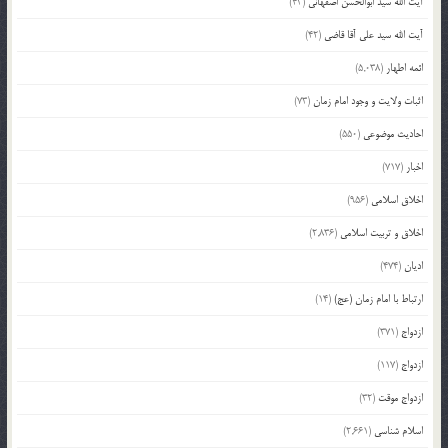
آیت الله سید ابوالحسن اصفهانی
(43)
آیت الله سید علی آقا قاضی
(42)
ائمه اطهار
(5,038)
اثبات ولایت و وجود امام زمان
(73)
احادیث موضوعی
(550)
اخبار
(717)
اخلاق اسلامی
(956)
اخلاق و تربیت اسلامی
(2,836)
ادیان
(474)
ارتباط با امام زمان (عج)
(14)
ازدواج
(371)
ازدواج
(117)
ازدواج موقت
(32)
اسلام شناسی
(2,661)