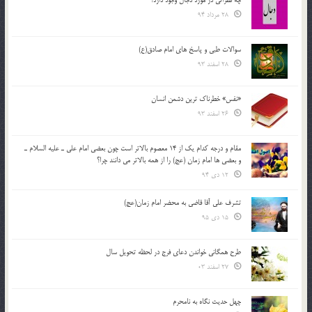
چه نظراتی در مورد دجال وجود دارد؟
28 مرداد 94
سوالات طبی و پاسخ های امام صادق(ع)
28 اسفند 93
«نفس» خطرناک ترین دشمن انسان
26 اسفند 93
مقام و درجه كدام يك از 14 معصوم بالاتر است چون بعضي امام علي ـ عليه السلام ـ
و بعضي ها امام زمان (عج) را از همه بالاتر مي دانند چرا؟
12 دی 94
تشرف علي آقا قاضي به محضر امام زمان(عج)
15 دی 95
طرح همگانی خواندن دعای فرج در لحظه تحویل سال
27 اسفند 03
چهل حدیث نگاه به نامحرم