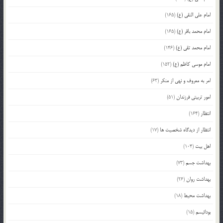
امام علی النقی (ع)
(165)
امام محمد باقر (ع)
(165)
امام محمد تقی (ع)
(146)
امام موسی کاظم (ع)
(152)
امر به معروف و نهی از منکر
(63)
امور تربیتی فرزندان
(51)
انتظار
(164)
انتظار از دیدگاه شخصیت ها
(17)
اهل بیت
(104)
بهداشت جسم
(73)
بهداشت روان
(26)
بهداشت محیط
(18)
بودائیسم
(15)