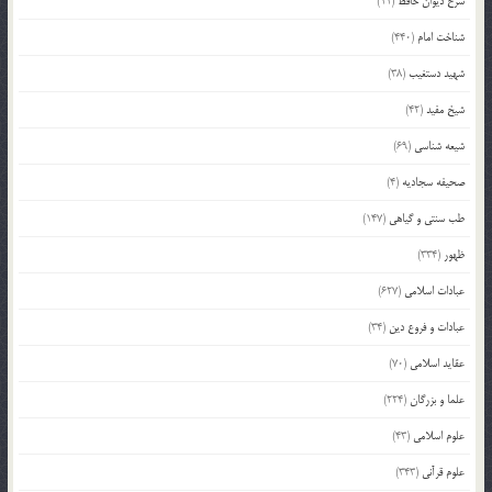
شرح دیوان حافظ
(11)
شناخت امام
(440)
شهید دستغیب
(38)
شیخ مفید
(42)
شیعه شناسی
(69)
صحیفه سجادیه
(4)
طب سنتی و گیاهی
(147)
ظهور
(334)
عبادات اسلامی
(627)
عبادات و فروع دین
(34)
عقاید اسلامی
(70)
علما و بزرگان
(224)
علوم اسلامی
(43)
علوم قرآنی
(343)