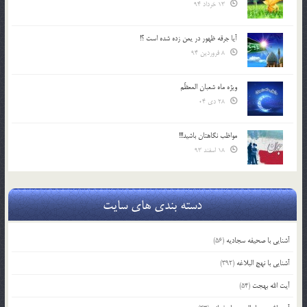
13 خرداد 94
آیا جرقه ظهور در یمن زده شده است ؟!
8 فروردین 94
ویژه ماه شعبان المعظّم
28 دی 04
مواظب نگاهتان باشید!!!
18 اسفند 93
دسته بندی های سایت
آشنایی با صحیفه سجادیه
(56)
آشنایی با نهج البلاغه
(392)
آیت الله بهجت
(54)