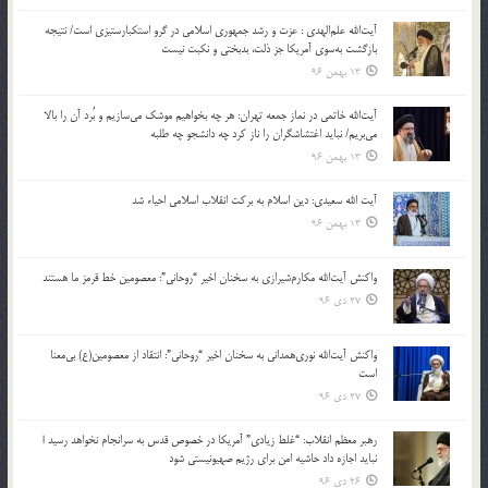
آیت‌الله علم‌الهدی : عزت و رشد جمهوری اسلامی در گرو استکبارستیزی است/ نتیجه
بازگشت به‌سوی آمریکا جز ذلت، بدبختی و نکبت نیست
13 بهمن 96
آیت‌الله خاتمی در نماز جمعه تهران: هر چه بخواهیم موشک می‌سازیم و بُرد آن را بالا
می‌بریم/ نباید اغتشاشگران را ناز کرد چه دانشجو چه طلبه
13 بهمن 96
آیت الله سعیدی: دین اسلام به برکت انقلاب اسلامی احیاء شد
13 بهمن 96
واکنش آیت‌الله مکارم‌شیرازی به سخنان اخیر “روحانی”: معصومین خط قرمز ما هستند
27 دی 96
واکنش آیت‌الله نوری‌همدانی به سخنان اخیر “روحانی”: انتقاد از معصومین(ع) بی‌معنا
است
27 دی 96
رهبر معظم انقلاب: “غلط زیادی” آمریکا در خصوص قدس به سرانجام نخواهد رسید |
نباید اجازه داد حاشیه امن برای رژیم صهیونیستی شود
26 دی 96