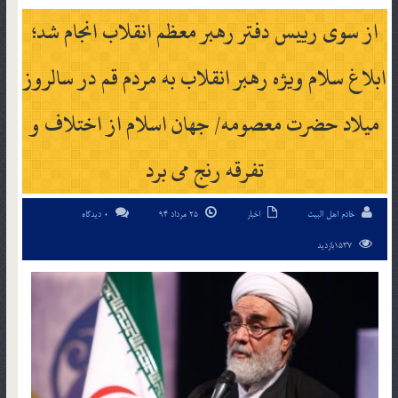
از سوی رییس دفتر رهبر معظم انقلاب انجام شد؛
ابلاغ سلام ویژه رهبر انقلاب به مردم قم در سالروز
میلاد حضرت معصومه/ جهان اسلام از اختلاف و
تفرقه رنج می برد
خادم اهل البیت
اخبار
25 مرداد 94
0 دیدگاه
1537بازدید