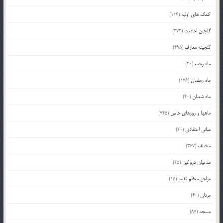
کمک های اولیه
(116)
گلچین احادیث
(372)
گنجینه معارف
(495)
ماه رجب
(20)
ماه رمضان
(176)
ماه شعبان
(20)
ماهها و روزهای خاص
(745)
مبانی اعتقادی
(20)
مختلف
(367)
مدعیان دروغین
(25)
مراجع معظم تقلید
(15)
مردان
(40)
مسجد
(87)