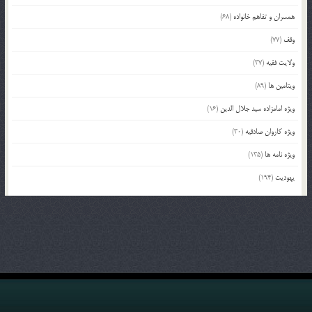
همسران و تفاهم خانواده
(68)
وقف
(77)
ولایت فقیه
(37)
ویتامین ها
(89)
ویژه امامزاده سید جلال الدین
(16)
ویژه کاروان صادقیه
(30)
ویژه نامه ها
(135)
یهودیت
(194)