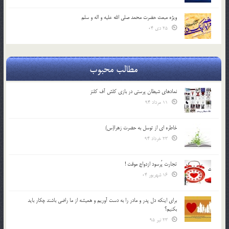
ویژه مبعث حضرت محمد صلی الله علیه و اله و سلم
25 دی 04
مطالب محبوب
نمادهای شیطان پرستی در بازی کلش آف کلنز
11 مرداد 94
خاطره ای از توسل به حضرت زهرا(س)
23 خرداد 94
تجارت پُرسود ازدواج موقت !
16 شهریور 04
براي اينكه دل پدر و مادر را به دست آوريم و هميشه از ما راضي باشند چكار بايد
بكنيم؟
23 تیر 95