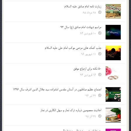
زیارت نامه امام صادق علیه السلام
28 مرداد 95
مراسم شهادت امام صادق (ع) سال 93
10 فروردین 94
جذب کمک های مردمی موکب امام علی علیه السلام
11 شهریور 96
50 نکته برای ازدواج موفق
16 فروردین 94
اجتماع عظیم صادقیون در آستان مقدس امامزاده سید جلال الدین اشرف سال 1396
29 تیر 96
احادیث معصومین درباره ترک نماز و سهل انگاری در نماز
29 آذر 95