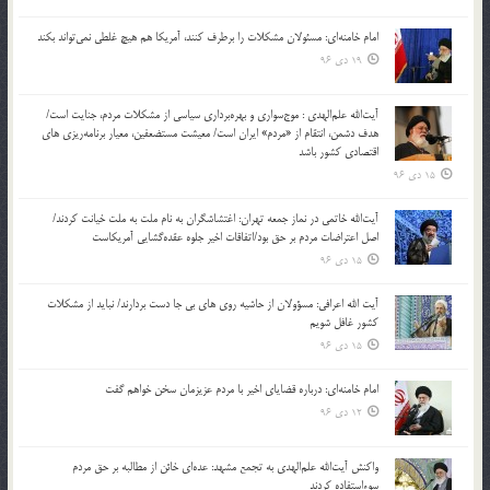
امام خامنه‌ای: مسئولان مشکلات را برطرف کنند، آمریکا هم هیچ غلطی نمی‌تواند بکند
19 دی 96
آیت‌الله علم‌الهدی : موج‌سواری و بهره‌برداری سیاسی از مشکلات مردم، جنایت است/
هدف دشمن، انتقام از «مردم» ایران است/ معیشت مستضعفین، معیار برنامه‌ریزی های
اقتصادی کشور باشد
15 دی 96
آیت‌الله خاتمی در نماز جمعه تهران: اغتشاشگران به نام ملت به ملت خیانت کردند/
اصل اعتراضات مردم بر حق بود/اتفاقات اخیر جلوه عقده‌گشایی آمریکاست
15 دی 96
آیت الله اعرافی: مسؤولان از حاشیه روی های بی جا دست بردارند/ نباید از مشکلات
کشور غافل شویم
15 دی 96
امام خامنه‌ای: درباره قضایای اخیر با مردم عزیزمان سخن خواهم گفت
12 دی 96
واکنش آیت‌الله علم‌الهدی به تجمع مشهد: عده‌ای خائن از مطالبه بر حق مردم
سوءاستفاده کردند