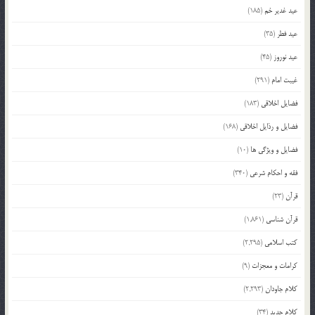
عید غدیر خم
(185)
عید فطر
(35)
عید نوروز
(45)
غیبت امام
(291)
فضایل اخلاقی
(183)
فضایل و رذایل اخلاقی
(168)
فضایل و ویژگی ها
(10)
فقه و احکام شرعی
(340)
قرآن
(23)
قرآن شناسی
(1,861)
کتب اسلامی
(2,295)
کرامات و معجزات
(9)
کلام جاودان
(2,293)
کلام جدید
(34)