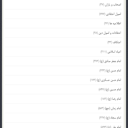
اصحاب و یاران
(37)
اصول اعتقادی
(777)
اطلاعیه ها
(26)
اعتقادات و اصول دین
(28)
اعتکاف
(43)
اعیاد اسلامی
(211)
امام جعفر صادق (ع)
(372)
امام حسن (ع)
(233)
امام حسن عسکری (ع)
(172)
امام حسین (ع)
(847)
امام رضا (ع)
(182)
امام زمان (عج)
(583)
امام سجاد (ع)
(227)
امام علی (ع)
(894)