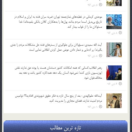
8 دی 96
موحدی کرمانی در خطبه‌های نمازجمعه تهران: ضربه‌ سران فتنه به ایران و اسلام در
تاریخ بی‌بدیل است/ مردم بدانند پول‌ها را بدهکاران کلان بانکی بلعیده‌اند/ خدا
مسئولان ما را از خواب بیدار کند
8 دی 96
آیت الله سعیدی: مسؤولان برای جلوگیری از بسترهای فتنه حل مشکلات مردم را جدی
بگیرند/ پر ادعایی و شعار دادن عوض عمل کردن انقلابی نمایی است
8 دی 96
رهبر انقلاب:کسانی که همه امکانات کشور دستشان هست یا بوده حق ندارند نقش
اپوزیسیون بازی کنند/ نمی‌شود انسان یک‌ دهه همه‌کاره کشور باشد و دهه بعد
مخالف‌خوان شود
6 دی 96
آیت‌الله علم‌الهدی : بعد از پنج سال تازه به فکر حقوق شهروندی افتادید!؟/ نوامیس
مردم امنیت ندارند، فضای مجازی را مدیریت کنید
1 دی 96
تازه ترین مطالب