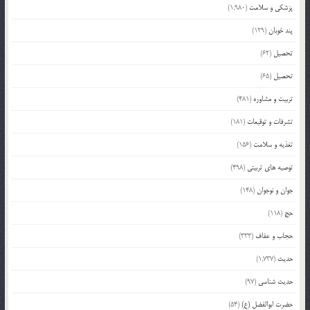
پزشکی و سلامت
(1,980)
پند خوبان
(129)
تحصیل
(62)
تحصیل
(65)
تربیت و مشاوره
(481)
تشرفات و توقیعات
(181)
تغذیه و سلامت
(156)
توصیه های تربیتی
(498)
جوان و نوجوان
(148)
حج
(118)
حجاب و عفاف
(333)
حدیث
(1,737)
حدیث شناسی
(97)
حضرت ابوالفضل (ع)
(54)