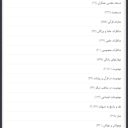
مسجد مقدس جمکران
(19)
مسیحیت
(229)
معارف قرآنی
(855)
مناظرات علما و بزرگان
(79)
مناظرات علمی
(139)
مناظرات معصومین
(60)
مهارتهای زندگی
(845)
مهدویت
(2,150)
مهدویت در قرآن و روایات
(47)
مهدویت در مذاهب دیگر
(36)
موضوعات اجتماعی
(122)
نقد و پاسخ به شبهات
(2,166)
نماز
(225)
نوجوانان و جوانان
(440)