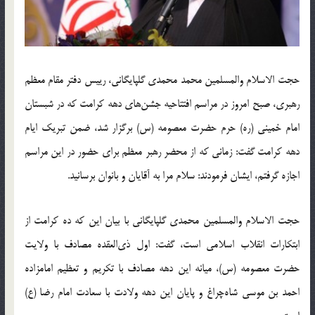
حجت الاسلام والمسلمین محمد محمدی گلپایگانی، رییس دفتر مقام معظم
رهبری، صبح امروز در مراسم افتتاحیه جشن‌های دهه کرامت که در شبستان
امام خمینی (ره) حرم حضرت معصومه (س) برگزار شد، ضمن تبریک ایام
دهه کرامت گفت: زمانی که از محضر رهبر معظم برای حضور در این مراسم
اجازه گرفتم، ایشان فرمودند: سلام مرا به آقایان و بانوان برسانید.
حجت الاسلام والمسلمین محمدی گلپایگانی با بیان این که ده کرامت از
ابتکارات انقلاب اسلامی است، گفت: اول ذی‌العقده مصادف با ولایت
حضرت معصومه (س)، میانه این دهه مصادف با تکریم و تعظیم امامزاده
احمد بن موسی شاه‌چراغ و پایان این دهه ولادت با سعادت امام رضا (ع)