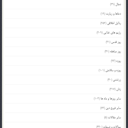
دجال
(29)
دعاها و زیارت
(19)
رذایل اخلاقی
(252)
رژیم های غذایی
(209)
روز قدس
(31)
روز مباهله
(41)
روزه
(93)
روزه و سلامتی
(101)
زرتشتی
(40)
زنان
(317)
سایر روزها و ماه ها
(103)
سایر فروع دین
(72)
سایر مقالات
(5)
سوالات و شبهات
(420)