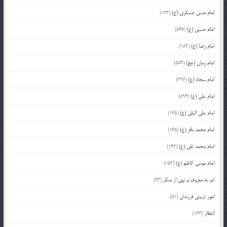
امام حسن عسکری (ع)
(172)
امام حسین (ع)
(847)
امام رضا (ع)
(182)
امام زمان (عج)
(583)
امام سجاد (ع)
(227)
امام علی (ع)
(894)
امام علی النقی (ع)
(165)
امام محمد باقر (ع)
(165)
امام محمد تقی (ع)
(146)
امام موسی کاظم (ع)
(152)
امر به معروف و نهی از منکر
(63)
امور تربیتی فرزندان
(51)
انتظار
(164)