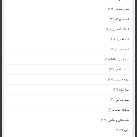
سیر و سلوک
(274)
شب های قدر
(46)
شبهات اخلاقی
(217)
شرح احادیث
(51)
شرح حدیث
(550)
شرح دیوان حافظ
(11)
شناخت امام
(440)
شهید دستغیب
(38)
شیخ مفید
(42)
شیعه شناسی
(69)
صحیفه سجادیه
(4)
طب سنتی و گیاهی
(147)
ظهور
(334)