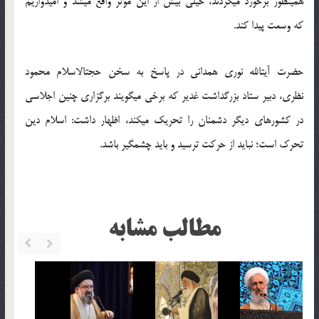
همینطور برخورد می­کردند، خیلی بیش از این مؤثر واقع می­شد و امیدواریم
که وسعت پیدا کند.
حضرت آیت­الله نوری همدانی در پاسخ به سخن حجت­الاسلام محمود
نظری، دبیر ستاد بزرگداشت غدیر که برخی می­گویند برگزاری چنین اجلاسی
در کشورهای دیگر دشمنان را تحریک می­کند، اظهار داشت: اسلام دین
تحرک است؛ نباید از حرکت ترسید و باید چشمگیر باشد.
مطالب مشابه