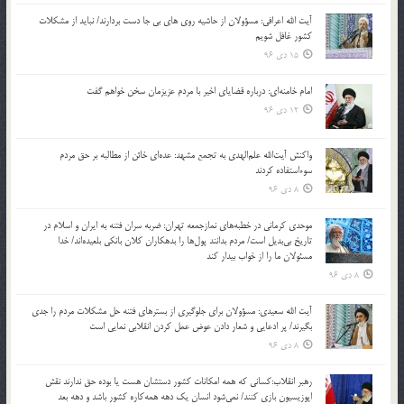
آیت الله اعرافی: مسؤولان از حاشیه روی های بی جا دست بردارند/ نباید از مشکلات
کشور غافل شویم
15 دی 96
امام خامنه‌ای: درباره قضایای اخیر با مردم عزیزمان سخن خواهم گفت
12 دی 96
واکنش آیت‌الله علم‌الهدی به تجمع مشهد: عده‌ای خائن از مطالبه بر حق مردم
سوءاستفاده کردند
8 دی 96
موحدی کرمانی در خطبه‌های نمازجمعه تهران: ضربه‌ سران فتنه به ایران و اسلام در
تاریخ بی‌بدیل است/ مردم بدانند پول‌ها را بدهکاران کلان بانکی بلعیده‌اند/ خدا
مسئولان ما را از خواب بیدار کند
8 دی 96
آیت الله سعیدی: مسؤولان برای جلوگیری از بسترهای فتنه حل مشکلات مردم را جدی
بگیرند/ پر ادعایی و شعار دادن عوض عمل کردن انقلابی نمایی است
8 دی 96
رهبر انقلاب:کسانی که همه امکانات کشور دستشان هست یا بوده حق ندارند نقش
اپوزیسیون بازی کنند/ نمی‌شود انسان یک‌ دهه همه‌کاره کشور باشد و دهه بعد