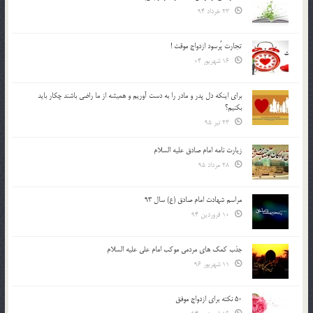
23 خرداد 94
تجارت پُرسود ازدواج موقت !
16 شهریور 04
براي اينكه دل پدر و مادر را به دست آوريم و هميشه از ما راضي باشند چكار بايد
بكنيم؟
23 تیر 95
زیارت نامه امام صادق علیه السلام
28 مرداد 95
مراسم شهادت امام صادق (ع) سال 93
10 فروردین 94
جذب کمک های مردمی موکب امام علی علیه السلام
11 شهریور 96
50 نکته برای ازدواج موفق