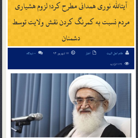
آیت­الله نوری همدانی مطرح کرد؛ لزوم هشیاری
مردم نسبت به کمرنگ کردن نقش ولایت توسط
دشمنان
خادم اهل البیت
اخبار
17 شهریور 94
0 دیدگاه
1119بازدید