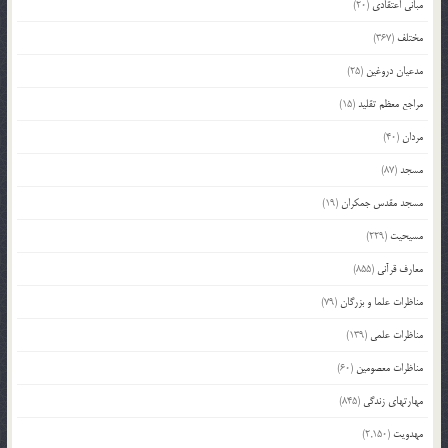
مبانی اعتقادی
(20)
مختلف
(367)
مدعیان دروغین
(25)
مراجع معظم تقلید
(15)
مردان
(40)
مسجد
(87)
مسجد مقدس جمکران
(19)
مسیحیت
(229)
معارف قرآنی
(855)
مناظرات علما و بزرگان
(79)
مناظرات علمی
(139)
مناظرات معصومین
(60)
مهارتهای زندگی
(845)
مهدویت
(2,150)