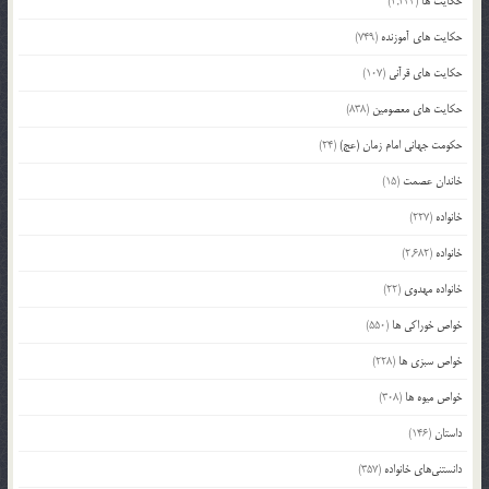
حکایت ها
(2,244)
حکایت های آموزنده
(749)
حکایت های قرآنی
(107)
حکایت های معصومین
(838)
حکومت جهانی امام زمان (عج)
(24)
خاندان عصمت
(15)
خانواده
(227)
خانواده
(2,682)
خانواده مهدوی
(22)
خواص خوراکی ها
(550)
خواص سبزی ها
(228)
خواص میوه ها
(308)
داستان
(146)
دانستنی‌های خانواده
(357)