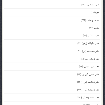
جوان و نوجوان
(148)
حج
(118)
حجاب و عفاف
(333)
حدیث
(1,737)
حدیث شناسی
(97)
حضرت ابوالفضل (ع)
(54)
حضرت خدیجه (س)
(41)
حضرت رقیه (س)
(13)
حضرت زینب (س)
(66)
حضرت علی اکبر (ع)
(23)
حضرت فاطمه (س)
(530)
حضرت محمد (ص)
(613)
حضرت معصومه (س)
(45)