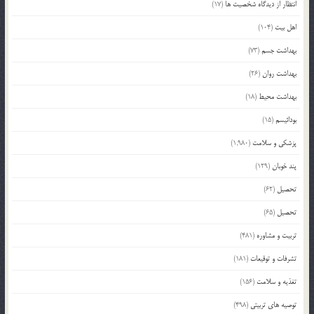
انتظار از دیدگاه شخصیت ها
(17)
اهل بیت
(104)
بهداشت جسم
(73)
بهداشت روان
(26)
بهداشت محیط
(18)
بودائیسم
(15)
پزشکی و سلامت
(1,980)
پند خوبان
(129)
تحصیل
(62)
تحصیل
(65)
تربیت و مشاوره
(481)
تشرفات و توقیعات
(181)
تغذیه و سلامت
(156)
توصیه های تربیتی
(498)