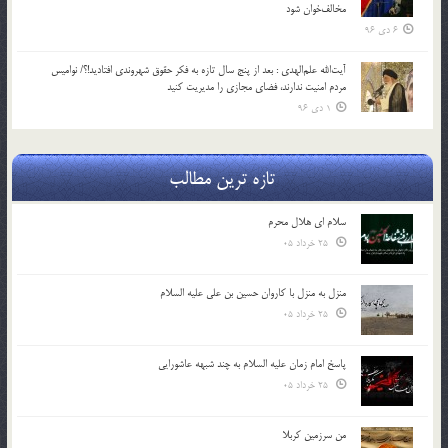
مخالف‌خوان شود
6 دی 96
آیت‌الله علم‌الهدی : بعد از پنج سال تازه به فکر حقوق شهروندی افتادید!؟/ نوامیس
مردم امنیت ندارند، فضای مجازی را مدیریت کنید
1 دی 96
تازه ترین مطالب
سلام ای هلال محرم
25 خرداد 05
منزل به منزل با کاروان حسین بن علی علیه السلام
25 خرداد 05
پاسخ امام زمان علیه السلام به چند شبهه عاشورایی
25 خرداد 05
من سرزمین کربلا