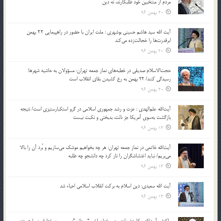
مردم از منتخبین خود طلبکارند، نه دین
20 بهمن 96
آیت الله سید هاشم حسینی بوشهری : ملت ایران با حضور در راهپیمایی ۲۲ بهمن
ابرقدرت‌ها را خجالت‌زده می‌کند
20 بهمن 96
حجت‌الاسلام صدیقی در خطبه‌های نماز جمعه تهران: مسؤولان به حاشیه شهرها
رسیدگی کنند/ 22 بهمن به رخ کشیدن بقای انقلاب است
20 بهمن 96
آیت‌الله علم‌الهدی : عزت و رشد جمهوری اسلامی در گرو استکبارستیزی است/ نتیجه
بازگشت به‌سوی آمریکا جز ذلت، بدبختی و نکبت نیست
13 بهمن 96
آیت‌الله خاتمی در نماز جمعه تهران: هر چه بخواهیم موشک می‌سازیم و بُرد آن را بالا
می‌بریم/ نباید اغتشاشگران را ناز کرد چه دانشجو چه طلبه
13 بهمن 96
آیت الله سعیدی: دین اسلام به برکت انقلاب اسلامی احیاء شد
13 بهمن 96