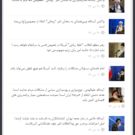
واکنش آیت‌الله مکارم‌شیرازی به سخنان اخیر “روحانی”: معصومین خط قرمز ما هستند
27 دی 96
واکنش آیت‌الله نوری‌همدانی به سخنان اخیر “روحانی”: انتقاد از معصومین(ع) بی‌معنا
است
27 دی 96
رهبر معظم انقلاب: “غلط زیادی” آمریکا در خصوص قدس به سرانجام نخواهد رسید |
نباید اجازه داد حاشیه امن برای رژیم صهیونیستی شود
26 دی 96
امام خامنه‌ای: مسئولان مشکلات را برطرف کنند، آمریکا هم هیچ غلطی نمی‌تواند بکند
19 دی 96
آیت‌الله علم‌الهدی : موج‌سواری و بهره‌برداری سیاسی از مشکلات مردم، جنایت است/
هدف دشمن، انتقام از «مردم» ایران است/ معیشت مستضعفین، معیار برنامه‌ریزی های
اقتصادی کشور باشد
15 دی 96
آیت‌الله خاتمی در نماز جمعه تهران: اغتشاشگران به نام ملت به ملت خیانت کردند/
اصل اعتراضات مردم بر حق بود/اتفاقات اخیر جلوه عقده‌گشایی آمریکاست
15 دی 96