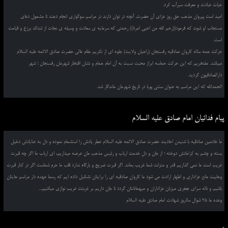
حیات عبادت و معرفت سیرآب کرد.
امید است پیروان مذهب حق روز عزای آن حضرت, آنچه در توان دارند در مراسم سوگواری انجام دهند تا مشمول دعای
مستجاب او شوند که فرمود((رحم الله من احیی امرنا)) رحمتی که سرمایه ی سعادت و وسیله ی نجات از شدائد برزخ و قیامت
است.
حرکت همه ساله کاروان صادقیه رفسنجان (راهیان ولایت) جلوه ای از تکریم مقام عالی حضرت صادق الائمه علیه السلام
میباشد. مفتخریم که این حرکت حماسه ابراز محبت نسبت به آن امام همام و نشان افتخار شهرمان رفسنجان ؛ شهر
دارالصادقیون گردید.
الحمدالله که این مراسم به عنوان سنتی پویا در تاریخ شهرمان ماندگار شد.
پیام فدائیان امام صادق علیه السلام
ما خادمین صادقیه با شنیدن احادیث حضرت صادق الائمه علیه السلام عطر یادش را استشمام نموده و دل به عنایاتش دخیل
بسته و چشم به کراماتش دوخته ؛ از جان و دل خدمت ارباب و رئیس مذهب مان عرضه میداریم، ای ارباب ما اگر چه قبرت
غریب است ما نمی گذاریم قدر و منزلت شما غریب بماند. اگر قبرت ضریح و بارگاه ندارد قلب ما حرم شماست اگر در کنار قبرت
وهابیت مانع عزاداری و اظهار ارادت می شود ما کاروان صادقیه ای را برایتان تشکیل داده ایم که رسما عهده دار مراسم هایتان
باشیم و ناله سرای جعفری میزبان عزاداران و میهمانانتان گردد تا جان داریم بر غربتت غریب نوازی میکنیم...
وعده ما 25 شوال سالروز شهادت امام صادق علیه السلام