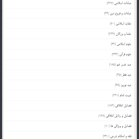
عبادات اسلامی
(627)
عبادات و فروع دین
(34)
عقاید اسلامی
(70)
علما و بزرگان
(224)
علوم اسلامی
(43)
علوم قرآنی
(343)
عید غدیر خم
(185)
عید فطر
(35)
عید نوروز
(45)
غیبت امام
(291)
فضایل اخلاقی
(183)
فضایل و رذایل اخلاقی
(168)
فضایل و ویژگی ها
(10)
فقه و احکام شرعی
(340)