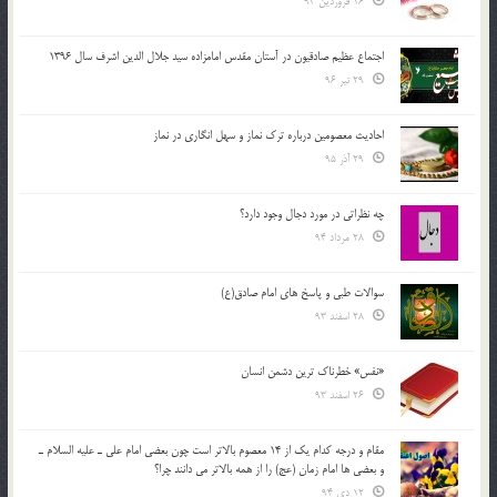
16 فروردین 94
اجتماع عظیم صادقیون در آستان مقدس امامزاده سید جلال الدین اشرف سال 1396
29 تیر 96
احادیث معصومین درباره ترک نماز و سهل انگاری در نماز
29 آذر 95
چه نظراتی در مورد دجال وجود دارد؟
28 مرداد 94
سوالات طبی و پاسخ های امام صادق(ع)
28 اسفند 93
«نفس» خطرناک ترین دشمن انسان
26 اسفند 93
مقام و درجه كدام يك از 14 معصوم بالاتر است چون بعضي امام علي ـ عليه السلام ـ
و بعضي ها امام زمان (عج) را از همه بالاتر مي دانند چرا؟
12 دی 94