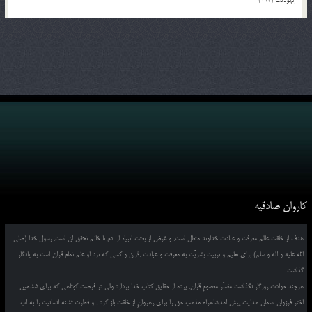
یهودیت
(194)
کاروان صادقیه
هدف از خلقت عالم معرفت و عبادت خداوند متعال است, و غرض از بعثت انبیاء از آدم تا خاتم تحقق آن است, رسول خدا (صلی
الله علیه و آله و سلم) برای تعلیم و تربیت بشریّت به معرفت و عبادت ,قرآن و کسی که نزد او علم تمام قرآن است به یادگار
گذاشت.
هرچند حوادث روزگار نگذاشت مفسّر معصومِ قرآن, پرده از حقایق کتاب خدا بردارد ولی در فرصت کوتاهی که برای ششمین
اختر فرزوان آسمان هدایت پیش آمد,شاهراه مذهب حق را برای رهروانِ از خلقت باز کرد , و فطرت تشنه انسانیت را به آب