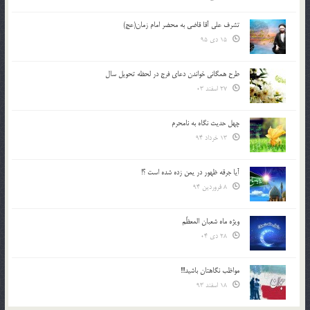
تشرف علي آقا قاضي به محضر امام زمان(عج)
15 دی 95
طرح همگانی خواندن دعای فرج در لحظه تحویل سال
27 اسفند 03
چهل حدیث نگاه به نامحرم
13 خرداد 94
آیا جرقه ظهور در یمن زده شده است ؟!
8 فروردین 94
ویژه ماه شعبان المعظّم
28 دی 04
مواظب نگاهتان باشید!!!
18 اسفند 93