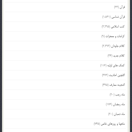
قرآن
(23)
قرآن شناسی
(1,861)
کتب اسلامی
(2,295)
کرامات و معجزات
(9)
کلام جاودان
(2,293)
کلام جدید
(34)
کمک های اولیه
(116)
گلچین احادیث
(372)
گنجینه معارف
(495)
ماه رجب
(20)
ماه رمضان
(176)
ماه شعبان
(20)
ماهها و روزهای خاص
(745)