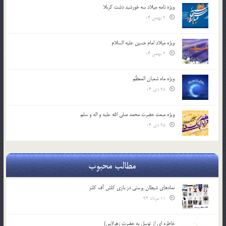
ویژه نامه میلاد سه خورشید دشت کربلا
2 بهمن 04
ویژه میلاد امام حسین علیه السلام
2 بهمن 04
ویژه ماه شعبان المعظّم
28 دی 04
ویژه مبعث حضرت محمد صلی الله علیه و اله و سلم
25 دی 04
مطالب محبوب
نمادهای شیطان پرستی در بازی کلش آف کلنز
11 مرداد 94
خاطره ای از توسل به حضرت زهرا(س)