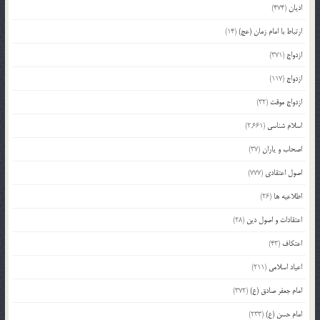
ادیان
(474)
ارتباط با امام زمان (عج)
(14)
ازدواج
(371)
ازدواج
(117)
ازدواج موقت
(32)
اسلام شناسی
(2,661)
اصحاب و یاران
(37)
اصول اعتقادی
(777)
اطلاعیه ها
(26)
اعتقادات و اصول دین
(28)
اعتکاف
(43)
اعیاد اسلامی
(211)
امام جعفر صادق (ع)
(372)
امام حسن (ع)
(233)