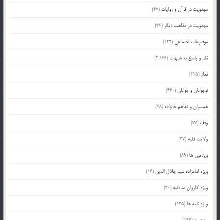
مهدویت در قرآن و روایات
(47)
مهدویت در مذاهب دیگر
(36)
موضوعات اجتماعی
(122)
نقد و پاسخ به شبهات
(2,166)
نماز
(225)
نوجوانان و جوانان
(440)
همسران و تفاهم خانواده
(68)
وقف
(77)
ولایت فقیه
(37)
ویتامین ها
(89)
ویژه امامزاده سید جلال الدین
(16)
ویژه کاروان صادقیه
(30)
ویژه نامه ها
(135)