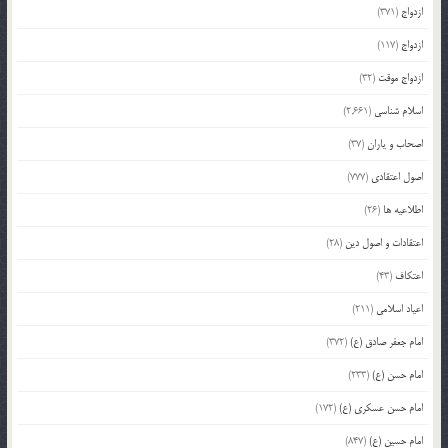
ازدواج
(371)
ازدواج
(117)
ازدواج موقت
(32)
اسلام شناسی
(2,661)
اصحاب و یاران
(37)
اصول اعتقادی
(777)
اطلاعیه ها
(26)
اعتقادات و اصول دین
(28)
اعتکاف
(43)
اعیاد اسلامی
(211)
امام جعفر صادق (ع)
(372)
امام حسن (ع)
(233)
امام حسن عسکری (ع)
(172)
امام حسین (ع)
(847)