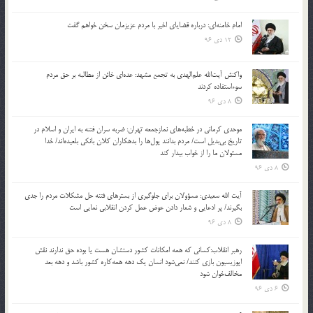
امام خامنه‌ای: درباره قضایای اخیر با مردم عزیزمان سخن خواهم گفت
12 دی 96
واکنش آیت‌الله علم‌الهدی به تجمع مشهد: عده‌ای خائن از مطالبه بر حق مردم
سوءاستفاده کردند
8 دی 96
موحدی کرمانی در خطبه‌های نمازجمعه تهران: ضربه‌ سران فتنه به ایران و اسلام در
تاریخ بی‌بدیل است/ مردم بدانند پول‌ها را بدهکاران کلان بانکی بلعیده‌اند/ خدا
مسئولان ما را از خواب بیدار کند
8 دی 96
آیت الله سعیدی: مسؤولان برای جلوگیری از بسترهای فتنه حل مشکلات مردم را جدی
بگیرند/ پر ادعایی و شعار دادن عوض عمل کردن انقلابی نمایی است
8 دی 96
رهبر انقلاب:کسانی که همه امکانات کشور دستشان هست یا بوده حق ندارند نقش
اپوزیسیون بازی کنند/ نمی‌شود انسان یک‌ دهه همه‌کاره کشور باشد و دهه بعد
مخالف‌خوان شود
6 دی 96