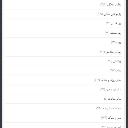
رذایل اخلاقی
(252)
رژیم های غذایی
(209)
روز قدس
(31)
روز مباهله
(41)
روزه
(93)
روزه و سلامتی
(101)
زرتشتی
(40)
زنان
(317)
سایر روزها و ماه ها
(103)
سایر فروع دین
(72)
سایر مقالات
(5)
سوالات و شبهات
(420)
سیر و سلوک
(274)
شب های قدر
(46)