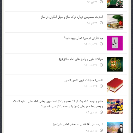
29 تیر 96
احادیث معصومین درباره ترک نماز و سهل انگاری در نماز
29 آذر 95
چه نظراتی در مورد دجال وجود دارد؟
28 مرداد 94
سوالات طبی و پاسخ های امام صادق(ع)
28 اسفند 93
«نفس» خطرناک ترین دشمن انسان
26 اسفند 93
مقام و درجه كدام يك از 14 معصوم بالاتر است چون بعضي امام علي ـ عليه السلام ـ
و بعضي ها امام زمان (عج) را از همه بالاتر مي دانند چرا؟
12 دی 94
تشرف علي آقا قاضي به محضر امام زمان(عج)
15 دی 95