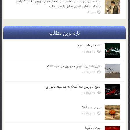
آیت‌الله علم‌الهدی : بعد از پنج سال تازه به فکر حقوق شهروندی افتادید!؟/ نوامیس
مردم امنیت ندارند، فضای مجازی را مدیریت کنید
1 دی 96
تازه ترین مطالب
سلام ای هلال محرم
25 خرداد 05
منزل به منزل با کاروان حسین بن علی علیه السلام
25 خرداد 05
پاسخ امام زمان علیه السلام به چند شبهه عاشورایی
25 خرداد 05
من سرزمین کربلا
25 خرداد 05
بیعت با عاشورا