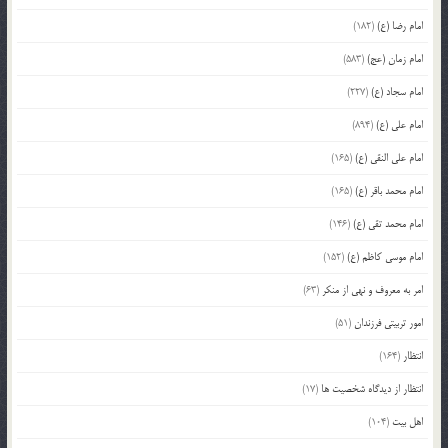
امام رضا (ع)
(182)
امام زمان (عج)
(583)
امام سجاد (ع)
(227)
امام علی (ع)
(894)
امام علی النقی (ع)
(165)
امام محمد باقر (ع)
(165)
امام محمد تقی (ع)
(146)
امام موسی کاظم (ع)
(152)
امر به معروف و نهی از منکر
(63)
امور تربیتی فرزندان
(51)
انتظار
(164)
انتظار از دیدگاه شخصیت ها
(17)
اهل بیت
(104)