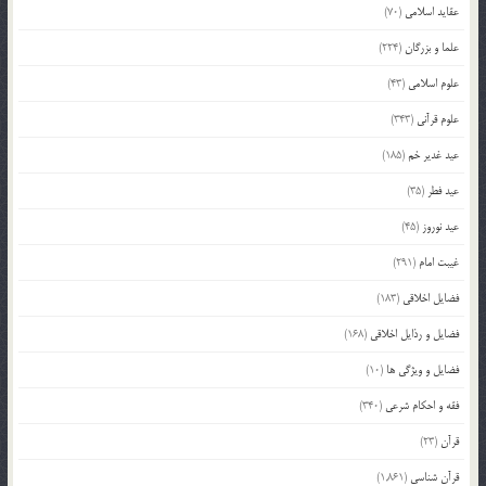
عقاید اسلامی
(70)
علما و بزرگان
(224)
علوم اسلامی
(43)
علوم قرآنی
(343)
عید غدیر خم
(185)
عید فطر
(35)
عید نوروز
(45)
غیبت امام
(291)
فضایل اخلاقی
(183)
فضایل و رذایل اخلاقی
(168)
فضایل و ویژگی ها
(10)
فقه و احکام شرعی
(340)
قرآن
(23)
قرآن شناسی
(1,861)