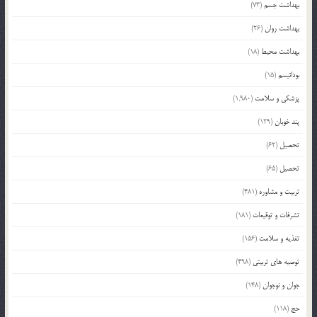
بهداشت جسم
(73)
بهداشت روان
(26)
بهداشت محیط
(18)
بودائیسم
(15)
پزشکی و سلامت
(1,980)
پند خوبان
(129)
تحصیل
(62)
تحصیل
(65)
تربیت و مشاوره
(481)
تشرفات و توقیعات
(181)
تغذیه و سلامت
(156)
توصیه های تربیتی
(498)
جوان و نوجوان
(148)
حج
(118)