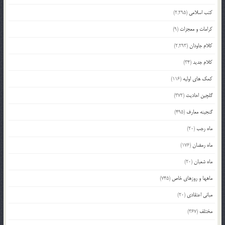
کتب اسلامی
(2,295)
کرامات و معجزات
(9)
کلام جاودان
(2,293)
کلام جدید
(34)
کمک های اولیه
(116)
گلچین احادیث
(372)
گنجینه معارف
(495)
ماه رجب
(20)
ماه رمضان
(176)
ماه شعبان
(20)
ماهها و روزهای خاص
(745)
مبانی اعتقادی
(20)
مختلف
(367)