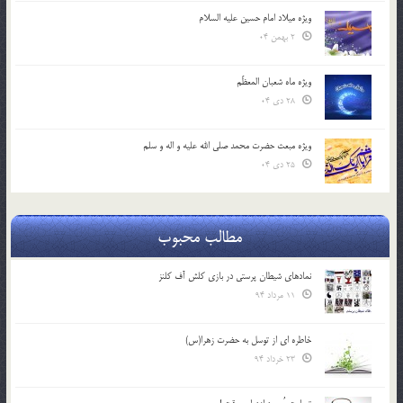
ویژه میلاد امام حسین علیه السلام
2 بهمن 04
ویژه ماه شعبان المعظّم
28 دی 04
ویژه مبعث حضرت محمد صلی الله علیه و اله و سلم
25 دی 04
مطالب محبوب
نمادهای شیطان پرستی در بازی کلش آف کلنز
11 مرداد 94
خاطره ای از توسل به حضرت زهرا(س)
23 خرداد 94