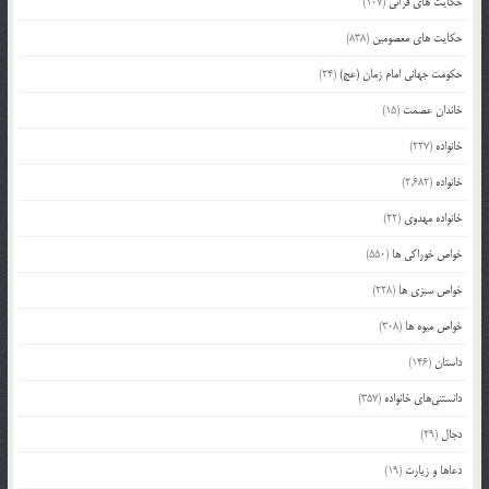
حکایت های قرآنی
(107)
حکایت های معصومین
(838)
حکومت جهانی امام زمان (عج)
(24)
خاندان عصمت
(15)
خانواده
(227)
خانواده
(2,682)
خانواده مهدوی
(22)
خواص خوراکی ها
(550)
خواص سبزی ها
(228)
خواص میوه ها
(308)
داستان
(146)
دانستنی‌های خانواده
(357)
دجال
(29)
دعاها و زیارت
(19)