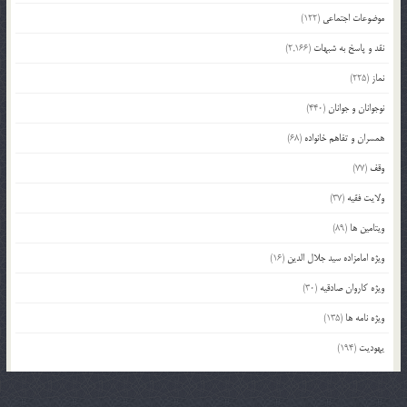
موضوعات اجتماعی
(122)
نقد و پاسخ به شبهات
(2,166)
نماز
(225)
نوجوانان و جوانان
(440)
همسران و تفاهم خانواده
(68)
وقف
(77)
ولایت فقیه
(37)
ویتامین ها
(89)
ویژه امامزاده سید جلال الدین
(16)
ویژه کاروان صادقیه
(30)
ویژه نامه ها
(135)
یهودیت
(194)