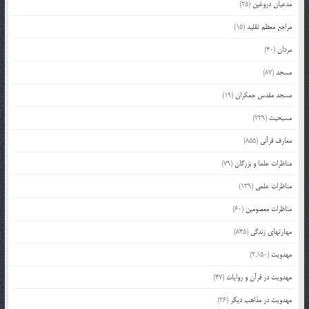
مدعیان دروغین
(25)
مراجع معظم تقلید
(15)
مردان
(40)
مسجد
(87)
مسجد مقدس جمکران
(19)
مسیحیت
(229)
معارف قرآنی
(855)
مناظرات علما و بزرگان
(79)
مناظرات علمی
(139)
مناظرات معصومین
(60)
مهارتهای زندگی
(845)
مهدویت
(2,150)
مهدویت در قرآن و روایات
(47)
مهدویت در مذاهب دیگر
(36)