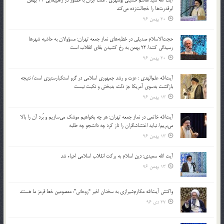
ابرقدرت‌ها را خجالت‌زده می‌کند
20 بهمن 96
حجت‌الاسلام صدیقی در خطبه‌های نماز جمعه تهران: مسؤولان به حاشیه شهرها
رسیدگی کنند/ 22 بهمن به رخ کشیدن بقای انقلاب است
20 بهمن 96
آیت‌الله علم‌الهدی : عزت و رشد جمهوری اسلامی در گرو استکبارستیزی است/ نتیجه
بازگشت به‌سوی آمریکا جز ذلت، بدبختی و نکبت نیست
13 بهمن 96
آیت‌الله خاتمی در نماز جمعه تهران: هر چه بخواهیم موشک می‌سازیم و بُرد آن را بالا
می‌بریم/ نباید اغتشاشگران را ناز کرد چه دانشجو چه طلبه
13 بهمن 96
آیت الله سعیدی: دین اسلام به برکت انقلاب اسلامی احیاء شد
13 بهمن 96
واکنش آیت‌الله مکارم‌شیرازی به سخنان اخیر “روحانی”: معصومین خط قرمز ما هستند
27 دی 96