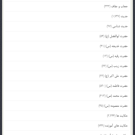
حجاب و عفاف
(333)
حدیث
(1,737)
حدیث شناسی
(97)
حضرت ابوالفضل (ع)
(54)
حضرت خدیجه (س)
(41)
حضرت رقیه (س)
(13)
حضرت زینب (س)
(66)
حضرت علی اکبر (ع)
(23)
حضرت فاطمه (س)
(530)
حضرت محمد (ص)
(613)
حضرت معصومه (س)
(45)
حکایت ها
(2,244)
حکایت های آموزنده
(749)