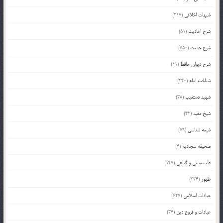
شبهات اخلاقی
(217)
شرح احادیث
(51)
شرح حدیث
(550)
شرح دیوان حافظ
(11)
شناخت امام
(440)
شهید دستغیب
(38)
شیخ مفید
(42)
شیعه شناسی
(69)
صحیفه سجادیه
(4)
طب سنتی و گیاهی
(147)
ظهور
(334)
عبادات اسلامی
(627)
عبادات و فروع دین
(34)