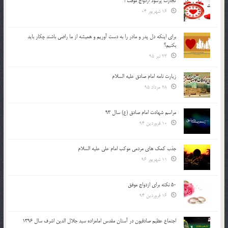
تجارت پُرسود ازدواج موقت !
16 شهریور 04
براي اينكه دل پدر و مادر را به دست آوريم و هميشه از ما راضي باشند چكار بايد
بكنيم؟
23 تیر 95
زیارت نامه امام صادق علیه السلام
28 مرداد 95
مراسم شهادت امام صادق (ع) سال 93
10 فروردین 94
جذب کمک های مردمی موکب امام علی علیه السلام
11 شهریور 96
50 نکته برای ازدواج موفق
16 فروردین 94
اجتماع عظیم صادقیون در آستان مقدس امامزاده سید جلال الدین اشرف سال 1396