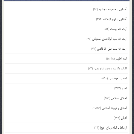
آشنایی با صحیفه سجادیه
(56)
آشنایی با نهج البلاغه
(392)
آیت الله بهجت
(54)
آیت الله سید ابوالحسن اصفهانی
(43)
آیت الله سید علی آقا قاضی
(42)
ائمه اطهار
(5,038)
اثبات ولایت و وجود امام زمان
(73)
احادیث موضوعی
(550)
اخبار
(717)
اخلاق اسلامی
(956)
اخلاق و تربیت اسلامی
(2,836)
ادیان
(474)
ارتباط با امام زمان (عج)
(14)