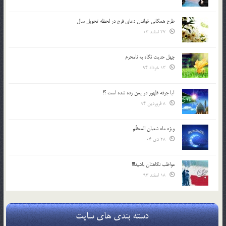
طرح همگانی خواندن دعای فرج در لحظه تحویل سال
27 اسفند 03
چهل حدیث نگاه به نامحرم
13 خرداد 94
آیا جرقه ظهور در یمن زده شده است ؟!
8 فروردین 94
ویژه ماه شعبان المعظّم
28 دی 04
مواظب نگاهتان باشید!!!
18 اسفند 93
دسته بندی های سایت