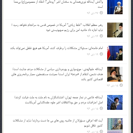
واکنش آیت‌الله نوری‌همدانی به سخنان اخیر “روحانی”: انتقاد از معصومین(ع) بی‌معنا
است
27 دی 96
رهبر معظم انقلاب: “غلط زیادی” آمریکا در خصوص قدس به سرانجام نخواهد رسید |
نباید اجازه داد حاشیه امن برای رژیم صهیونیستی شود
26 دی 96
امام خامنه‌ای: مسئولان مشکلات را برطرف کنند، آمریکا هم هیچ غلطی نمی‌تواند بکند
19 دی 96
آیت‌الله علم‌الهدی : موج‌سواری و بهره‌برداری سیاسی از مشکلات مردم، جنایت است/
هدف دشمن، انتقام از «مردم» ایران است/ معیشت مستضعفین، معیار برنامه‌ریزی های
اقتصادی کشور باشد
15 دی 96
آیت‌الله خاتمی در نماز جمعه تهران: اغتشاشگران به نام ملت به ملت خیانت کردند/
اصل اعتراضات مردم بر حق بود/اتفاقات اخیر جلوه عقده‌گشایی آمریکاست
15 دی 96
آیت الله اعرافی: مسؤولان از حاشیه روی های بی جا دست بردارند/ نباید از مشکلات
کشور غافل شویم
15 دی 96