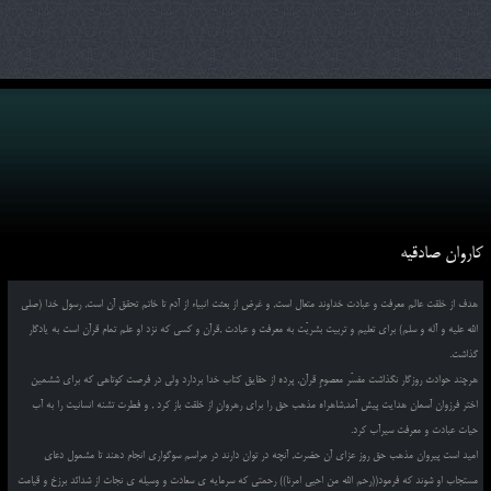
کاروان صادقیه
هدف از خلقت عالم معرفت و عبادت خداوند متعال است, و غرض از بعثت انبیاء از آدم تا خاتم تحقق آن است, رسول خدا (صلی
الله علیه و آله و سلم) برای تعلیم و تربیت بشریّت به معرفت و عبادت ,قرآن و کسی که نزد او علم تمام قرآن است به یادگار
گذاشت.
هرچند حوادث روزگار نگذاشت مفسّر معصومِ قرآن, پرده از حقایق کتاب خدا بردارد ولی در فرصت کوتاهی که برای ششمین
اختر فرزوان آسمان هدایت پیش آمد,شاهراه مذهب حق را برای رهروانِ از خلقت باز کرد , و فطرت تشنه انسانیت را به آب
حیات عبادت و معرفت سیرآب کرد.
امید است پیروان مذهب حق روز عزای آن حضرت, آنچه در توان دارند در مراسم سوگواری انجام دهند تا مشمول دعای
مستجاب او شوند که فرمود((رحم الله من احیی امرنا)) رحمتی که سرمایه ی سعادت و وسیله ی نجات از شدائد برزخ و قیامت