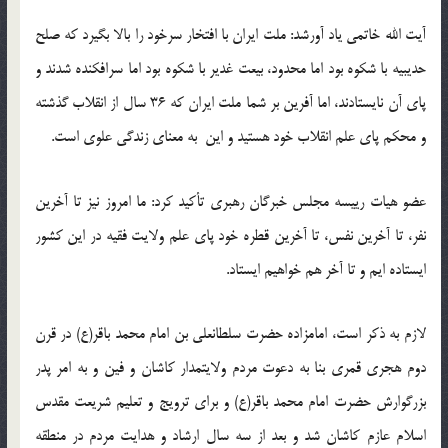
آیت الله خاتمی یاد آورشد: ملت ایران با افتخار سرخود را بالا بگیرد که صلح
حدیبیه با شکوه بود اما محدود، بیعت غدیر با شکوه بود اما سرافکنده شدند و
پای آن نایستادند، اما آفرین بر شما ملت ایران که 36 سال از انقلاب گذشته
و محکم پای علم انقلاب خود هستید و این به معنای زندگی علوی است.
عضو هیات رییسه مجلس خبرگان رهبری تأکید کرد: ما امروز نیز تا آخرین
نفر، تا آخرین نفس، تا آخرین قطره خود پای علم ولایت فقیه در این کشور
ایستاده ایم و تا آخر هم خواهیم ایستاد.
لازم به ذکر است، امامزاده حضرت سلطانعلی بن امام محمد باقر(ع) در قرن
دوم هجری قمری بنا به دعوت مردم ولایتمدار کاشان و فین و به امر پدر
بزرگوارش حضرت امام محمد باقر(ع) و برای ترویج و تعلیم شریعت مقدس
اسلام عازم کاشان شد و بعد از سه سال ارشاد و هدایت مردم در منطقه