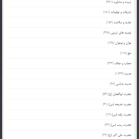
تربیت و مشاوره
(481)
تشرفات و توقیعات
(181)
تغذیه و سلامت
(156)
توصیه های تربیتی
(498)
جوان و نوجوان
(148)
حج
(118)
حجاب و عفاف
(333)
حدیث
(1,737)
حدیث شناسی
(97)
حضرت ابوالفضل (ع)
(54)
حضرت خدیجه (س)
(41)
حضرت رقیه (س)
(13)
حضرت زینب (س)
(66)
حضرت علی اکبر (ع)
(23)