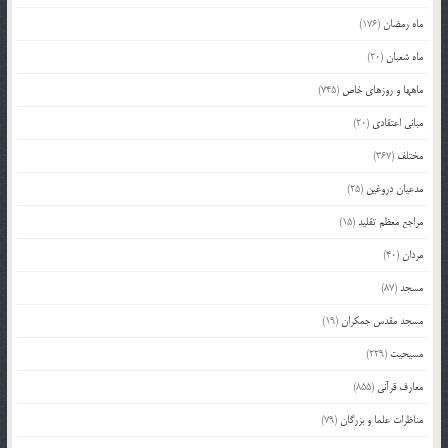
ماه رمضان
(176)
ماه شعبان
(20)
ماهها و روزهای خاص
(745)
مبانی اعتقادی
(20)
مختلف
(367)
مدعیان دروغین
(25)
مراجع معظم تقلید
(15)
مردان
(40)
مسجد
(87)
مسجد مقدس جمکران
(19)
مسیحیت
(229)
معارف قرآنی
(855)
مناظرات علما و بزرگان
(79)