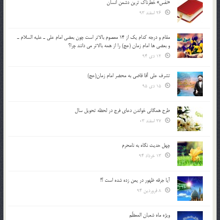
«نفس» خطرناک ترین دشمن انسان
26 اسفند 93
مقام و درجه كدام يك از 14 معصوم بالاتر است چون بعضي امام علي ـ عليه السلام ـ
و بعضي ها امام زمان (عج) را از همه بالاتر مي دانند چرا؟
12 دی 94
تشرف علي آقا قاضي به محضر امام زمان(عج)
15 دی 95
طرح همگانی خواندن دعای فرج در لحظه تحویل سال
27 اسفند 03
چهل حدیث نگاه به نامحرم
13 خرداد 94
آیا جرقه ظهور در یمن زده شده است ؟!
8 فروردین 94
ویژه ماه شعبان المعظّم