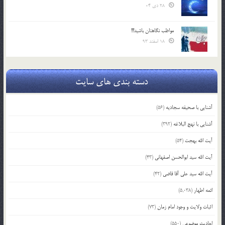
28 دی 04
مواظب نگاهتان باشید!!!
18 اسفند 93
دسته بندی های سایت
آشنایی با صحیفه سجادیه
(56)
آشنایی با نهج البلاغه
(392)
آیت الله بهجت
(54)
آیت الله سید ابوالحسن اصفهانی
(43)
آیت الله سید علی آقا قاضی
(42)
ائمه اطهار
(5,038)
اثبات ولایت و وجود امام زمان
(73)
احادیث موضوعی
(550)