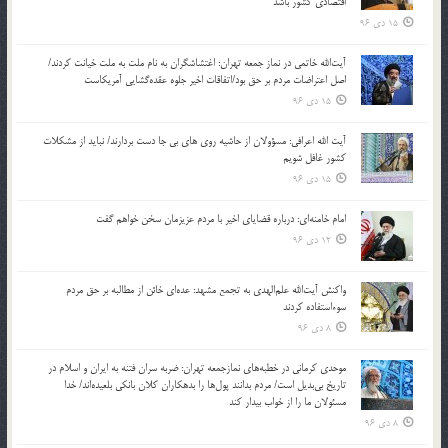
اقتصادی کشور باشد
15 دی 96
آیت‌الله خاتمی در نماز جمعه تهران: اغتشاشگران به نام ملت به ملت خیانت کردند/
اصل اعتراضات مردم بر حق بود/اتفاقات اخیر جلوه عقده‌گشایی آمریکاست
15 دی 96
آیت الله اعرافی: مسؤولان از حاشیه روی های بی جا دست بردارند/ نباید از مشکلات
کشور غافل شویم
15 دی 96
امام خامنه‌ای: درباره قضایای اخیر با مردم عزیزمان سخن خواهم گفت
12 دی 96
واکنش آیت‌الله علم‌الهدی به تجمع مشهد: عده‌ای خائن از مطالبه بر حق مردم
سوءاستفاده کردند
8 دی 96
موحدی کرمانی در خطبه‌های نمازجمعه تهران: ضربه‌ سران فتنه به ایران و اسلام در
تاریخ بی‌بدیل است/ مردم بدانند پول‌ها را بدهکاران کلان بانکی بلعیده‌اند/ خدا
مسئولان ما را از خواب بیدار کند
8 دی 96