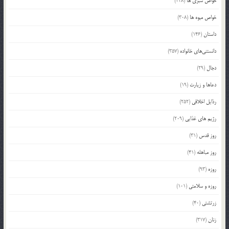
خواص سبزی ها
(228)
خواص میوه ها
(308)
داستان
(146)
دانستنی‌های خانواده
(357)
دجال
(29)
دعاها و زیارت
(19)
رذایل اخلاقی
(252)
رژیم های غذایی
(209)
روز قدس
(31)
روز مباهله
(41)
روزه
(93)
روزه و سلامتی
(101)
زرتشتی
(40)
زنان
(317)