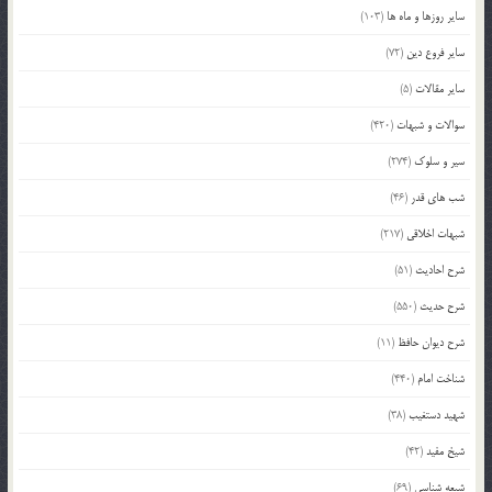
سایر روزها و ماه ها
(103)
سایر فروع دین
(72)
سایر مقالات
(5)
سوالات و شبهات
(420)
سیر و سلوک
(274)
شب های قدر
(46)
شبهات اخلاقی
(217)
شرح احادیث
(51)
شرح حدیث
(550)
شرح دیوان حافظ
(11)
شناخت امام
(440)
شهید دستغیب
(38)
شیخ مفید
(42)
شیعه شناسی
(69)