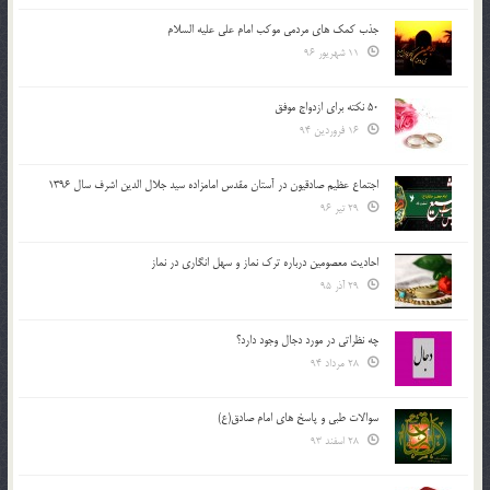
جذب کمک های مردمی موکب امام علی علیه السلام
11 شهریور 96
50 نکته برای ازدواج موفق
16 فروردین 94
اجتماع عظیم صادقیون در آستان مقدس امامزاده سید جلال الدین اشرف سال 1396
29 تیر 96
احادیث معصومین درباره ترک نماز و سهل انگاری در نماز
29 آذر 95
چه نظراتی در مورد دجال وجود دارد؟
28 مرداد 94
سوالات طبی و پاسخ های امام صادق(ع)
28 اسفند 93