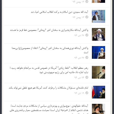
13 بهمن 96
آیت الله سعیدی: دین اسلام به برکت انقلاب اسلامی احیاء شد
13 بهمن 96
واکنش آیت‌الله مکارم‌شیرازی به سخنان اخیر “روحانی”: معصومین خط قرمز ما هستند
27 دی 96
واکنش آیت‌الله نوری‌همدانی به سخنان اخیر “روحانی”: انتقاد از معصومین(ع) بی‌معنا
است
27 دی 96
رهبر معظم انقلاب: “غلط زیادی” آمریکا در خصوص قدس به سرانجام نخواهد رسید |
نباید اجازه داد حاشیه امن برای رژیم صهیونیستی شود
26 دی 96
امام خامنه‌ای: مسئولان مشکلات را برطرف کنند، آمریکا هم هیچ غلطی نمی‌تواند بکند
19 دی 96
آیت‌الله علم‌الهدی : موج‌سواری و بهره‌برداری سیاسی از مشکلات مردم، جنایت است/
هدف دشمن، انتقام از «مردم» ایران است/ معیشت مستضعفین، معیار برنامه‌ریزی های