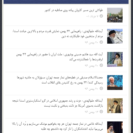
طولانی ترین مسیر کاروان پیاده روی صادقیه در کشور
7 خرداد 01
آیت‌الله علم‌الهدی : راهپیمایی 22 بهمن، نمایش قدرت مردم و بالاترین عبادت است/
مردم از منتخبین خود طلبکارند، نه دین
20 بهمن 96
آیت الله سید هاشم حسینی بوشهری : ملت ایران با حضور در راهپیمایی ۲۲ بهمن
ابرقدرت‌ها را خجالت‌زده می‌کند
20 بهمن 96
حجت‌الاسلام صدیقی در خطبه‌های نماز جمعه تهران: مسؤولان به حاشیه شهرها
رسیدگی کنند/ 22 بهمن به رخ کشیدن بقای انقلاب است
20 بهمن 96
آیت‌الله علم‌الهدی : عزت و رشد جمهوری اسلامی در گرو استکبارستیزی است/ نتیجه
بازگشت به‌سوی آمریکا جز ذلت، بدبختی و نکبت نیست
13 بهمن 96
آیت‌الله خاتمی در نماز جمعه تهران: هر چه بخواهیم موشک می‌سازیم و بُرد آن را بالا
می‌بریم/ نباید اغتشاشگران را ناز کرد چه دانشجو چه طلبه