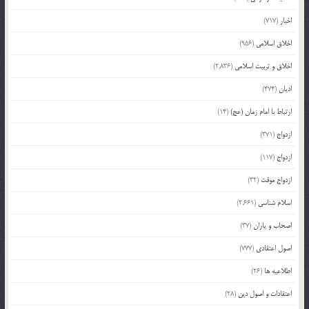
اخبار
(717)
اخلاق اسلامی
(956)
اخلاق و تربیت اسلامی
(2,836)
ادیان
(474)
ارتباط با امام زمان (عج)
(14)
ازدواج
(371)
ازدواج
(117)
ازدواج موقت
(32)
اسلام شناسی
(2,661)
اصحاب و یاران
(37)
اصول اعتقادی
(777)
اطلاعیه ها
(26)
اعتقادات و اصول دین
(28)