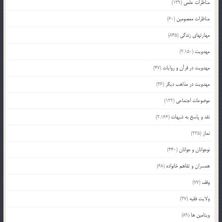
مناظرات علمی
(139)
مناظرات معصومین
(60)
مهارتهای زندگی
(845)
مهدویت
(2,150)
مهدویت در قرآن و روایات
(47)
مهدویت در مذاهب دیگر
(36)
موضوعات اجتماعی
(122)
نقد و پاسخ به شبهات
(2,166)
نماز
(225)
نوجوانان و جوانان
(440)
همسران و تفاهم خانواده
(68)
وقف
(77)
ولایت فقیه
(37)
ویتامین ها
(89)