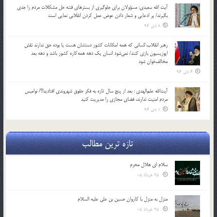
آیت الله سعیدی: مسؤولان برای جلوگیری از بسترهای فتنه حل مشکلات مردم را جدی
بگیرند/ پر ادعایی و شعار دادن عوض عمل کردن انقلابی نمایی است
8 دی 96
رهبر انقلاب:کسانی که همه امکانات کشور دستشان هست یا بوده حق ندارند نقش
اپوزیسیون بازی کنند/ نمی‌شود انسان یک‌ دهه همه‌کاره کشور باشد و دهه بعد
مخالف‌خوان شود
6 دی 96
آیت‌الله علم‌الهدی : بعد از پنج سال تازه به فکر حقوق شهروندی افتادید!؟/ نوامیس
مردم امنیت ندارند، فضای مجازی را مدیریت کنید
1 دی 96
تازه ترین مطالب
سلام ای هلال محرم
25 خرداد 05
منزل به منزل با کاروان حسین بن علی علیه السلام
25 خرداد 05