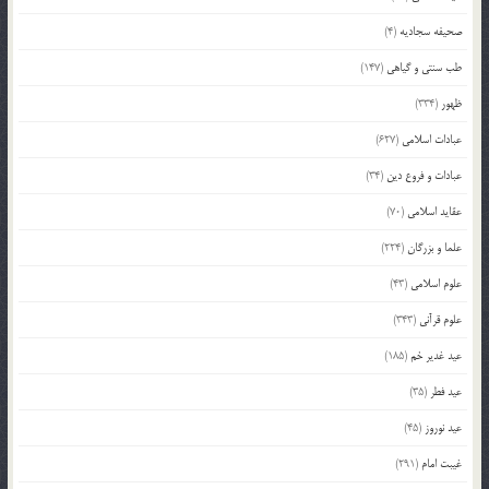
صحیفه سجادیه
(4)
طب سنتی و گیاهی
(147)
ظهور
(334)
عبادات اسلامی
(627)
عبادات و فروع دین
(34)
عقاید اسلامی
(70)
علما و بزرگان
(224)
علوم اسلامی
(43)
علوم قرآنی
(343)
عید غدیر خم
(185)
عید فطر
(35)
عید نوروز
(45)
غیبت امام
(291)