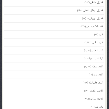
فضایل اخلاقی
(183)
فضایل و رذایل اخلاقی
(168)
فضایل و ویژگی ها
(10)
فقه و احکام شرعی
(340)
قرآن
(23)
قرآن شناسی
(1,861)
کتب اسلامی
(2,295)
کرامات و معجزات
(9)
کلام جاودان
(2,293)
کلام جدید
(34)
کمک های اولیه
(116)
گلچین احادیث
(372)
گنجینه معارف
(495)
ماه رجب
(20)