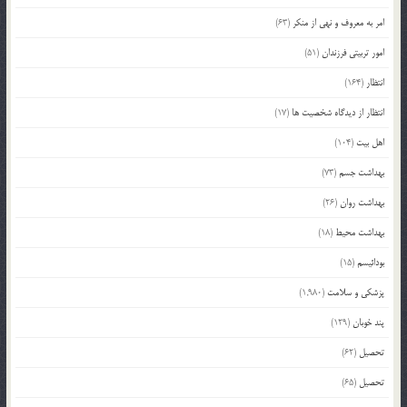
امر به معروف و نهی از منکر
(63)
امور تربیتی فرزندان
(51)
انتظار
(164)
انتظار از دیدگاه شخصیت ها
(17)
اهل بیت
(104)
بهداشت جسم
(73)
بهداشت روان
(26)
بهداشت محیط
(18)
بودائیسم
(15)
پزشکی و سلامت
(1,980)
پند خوبان
(129)
تحصیل
(62)
تحصیل
(65)