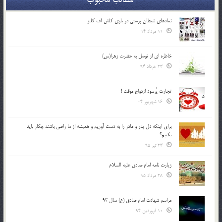
نمادهای شیطان پرستی در بازی کلش آف کلنز
11 مرداد 94
خاطره ای از توسل به حضرت زهرا(س)
23 خرداد 94
تجارت پُرسود ازدواج موقت !
16 شهریور 04
براي اينكه دل پدر و مادر را به دست آوريم و هميشه از ما راضي باشند چكار بايد
بكنيم؟
23 تیر 95
زیارت نامه امام صادق علیه السلام
28 مرداد 95
مراسم شهادت امام صادق (ع) سال 93
10 فروردین 94