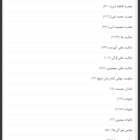
حضرت فاطمه (س)
(530)
حضرت محمد (ص)
(613)
حضرت معصومه (س)
(45)
حکایت ها
(2,244)
حکایت های آموزنده
(749)
حکایت های قرآنی
(107)
حکایت های معصومین
(838)
حکومت جهانی امام زمان (عج)
(24)
خاندان عصمت
(15)
خانواده
(227)
خانواده
(2,682)
خانواده مهدوی
(22)
خواص خوراکی ها
(550)