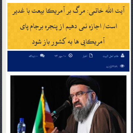
آیت الله خاتمی: مرگ بر آمریکا بیعت با غدیر
است/ اجازه نمی دهیم از پنجره برجام پای
آمریکایی ها به کشور باز شود
خادم اهل البیت
اخبار
10 مهر 94
0 دیدگاه
2289بازدید